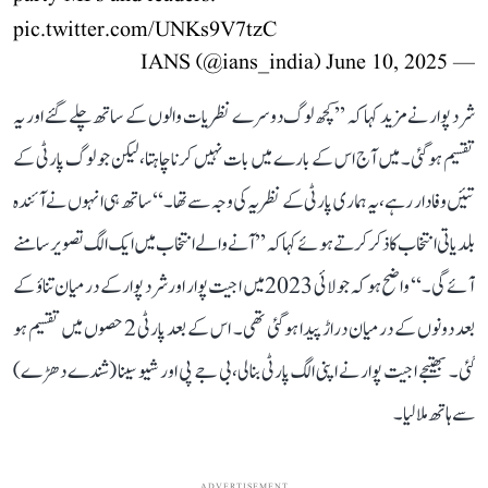
pic.twitter.com/UNKs9V7tzC
June 10, 2025
— IANS (@ians_india)
شرد پوار نے مزید کہا کہ ’’کچھ لوگ دوسرے نظریات والوں کے ساتھ چلے گئے اور یہ
تقسیم ہو گئی۔ میں آج اس کے بارے میں بات نہیں کرنا چاہتا، لیکن جو لوگ پارٹی کے
تئیں وفادار رہے، یہ ہماری پارٹی کے نظریہ کی وجہ سے تھا۔‘‘ ساتھ ہی انہوں نے آئندہ
بلدیاتی انتخاب کا ذکر کرتے ہوئے کہا کہ ’’آنے والے انتخاب میں ایک الگ تصویر سامنے
آئے گی۔‘‘ واضح ہو کہ جولائی 2023 میں اجیت پوار اور شرد پوار کے درمیان تناؤ کے
بعد دونوں کے درمیان دراڑ پیدا ہو گئی تھی۔ اس کے بعد پارٹی 2 حصوں میں تقسیم ہو
گئی۔ بھتیجے اجیت پوار نے اپنی الگ پارٹی بنا لی، بی جے پی اور شیو سینا (شندے دھڑے)
سے ہاتھ ملا لیا۔
ADVERTISEMENT