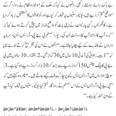
بے باک رائے سامنے رکھی۔ انھوں نے کہا کہ ملک کے موجودہ نظام نے روزاگر کے
مواقع ختم کر دیے ہیں، یونیورسٹیوں پر قبضہ کر لیا ہے اور نوجوانوں کا مستقبل برباد کر دیا
ہے۔ کانگریس رکن پارلیمنٹ نے اپنی بات کو واضح انداز میں پیش کرتے ہوئے کہا کہ
’’درد آپ کا، ڈاٹا آپ کا، دولت اُن کی۔ پورا سسٹم بی جے پی-آر ایس ایس-سرمایہ
داروں کے فائدے کے لیے چلایا جاتا ہے۔‘‘ انھوں نے اس کی تشریح کرتے ہوئے بتایا
کہ ’’1. پیسہ: اڈانی کی آمدنی 10 سال میں 30 گنا بڑھی۔ 2. اقتدار: 10 سالوں میں بی
جے پی کا بینک بیلنس 150 کروڑ روپے سے بڑھ کر 10 ہزار کروڑ روپے ہو گیا ہے۔ 3.
سوچ: اداروں میں آر ایس ایس کے پرچارک فِٹ کیے جاتے ہیں۔‘‘ پھر وہ کہتے ہیں کہ
’’بی جے پی-آر ایس ایس کے اس سسٹم نے روزگار ختم کیا، یونیورسٹیوں پر قبضہ کیا، آپ
کے اوپر حملہ کیا ہے۔‘‘
à¤¦à¤°à¥à¤¦ à¤à¤ªà¤à¤¾ - à¤¡à¤¾à¤à¤¾