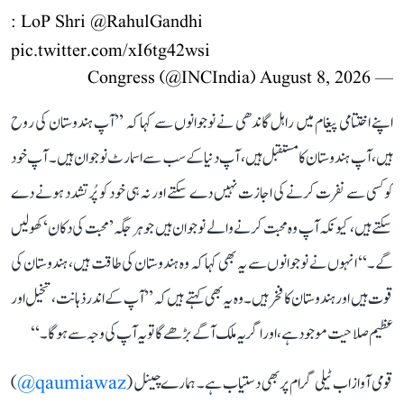
: LoP Shri
@RahulGandhi
pic.twitter.com/xI6tg42wsi
August 8, 2026
— Congress (@INCIndia)
اپنے اختتامی پیغام میں راہل گاندھی نے نوجوانوں سے کہا کہ ’’آپ ہندوستان کی روح
ہیں، آپ ہندوستان کا مستقبل ہیں، آپ دنیا کے سب سے اسمارٹ نوجوان ہیں۔ آپ خود
کو کسی سے نفرت کرنے کی اجازت نہیں دے سکتے اور نہ ہی خود کو پُرتشدد ہونے دے
سکتے ہیں، کیونکہ آپ وہ محبت کرنے والے نوجوان ہیں جو ہر جگہ ’محبت کی دکان‘ کھولیں
گے۔‘‘ انہوں نے نوجوانوں سے یہ بھی کہا کہ وہ ہندوستان کی طاقت ہیں، ہندوستان کی
قوت ہیں اور ہندوستان کا فخر ہیں۔ وہ یہ بھی کہتے ہیں کہ ’’آپ کے اندر ذہانت، تخیل اور
عظیم صلاحیت موجود ہے، اور اگر یہ ملک آگے بڑھے گا تو یہ آپ کی وجہ سے ہوگا۔‘‘
قومی آواز اب ٹیلی گرام پر بھی دستیاب ہے۔ ہمارے چینل (
qaumiawaz@
)