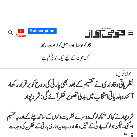
Subscription
Videos
ہجر کو حوصلہ اور وصل کو فرصت درکار
اک محبت کے لیے ایک جوانی کم ہے
قومی خبریں
نظریاتی وفاداری نے تقسیم کے بعد بھی پارٹی کی روح کو برقرار رکھا،
آئندہ بلدیاتی انتخاب میں بدلی تصویر نظر آئے گی: شرد پوار
شرد پوار نے کہا کہ ’’کچھ لوگ دوسرے نظریات والوں کے ساتھ چلے گئے اور یہ تقسیم
ہو گئی۔ لیکن جو لوگ پارٹی کے تئیں وفادار رہے، یہ ہماری پارٹی کے نظریہ کی وجہ سے
تھا۔‘‘