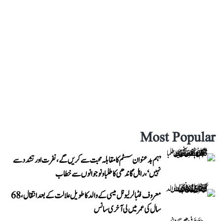
Most Popular
’ہم بدعنوان سسٹم کا مقابلہ محبت سے کریں گے، نفرت اور تشدد سے
نہیں‘، راہل گاندھی کا طلبا و نوجوانوں سے خطاب
معروف فٹبالر لیونل میسی کے والد کا طویل علالت کے بعد انتقال، 68
سال کی عمر میں لی آخری سانس