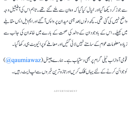
سے جوڑ کر دیکھا گیا اور خیال کیا گیا کہ وہ ان سے ملنے گئے تھے۔ تاہم اس کی آفیشیل وجہ
واضح نہیں کی گئی تھی۔ کچھ دنوں بعد میسی میدان پر واپس آ گئے اور ایم ایل ایس مقابلے
میں کھیلے۔ اس کے باوجود ان کے والد کی صحت کے بارے میں خاندان کی جانب سے
زیادہ معلومات عوام کے سامنے نہیں لائی گئیں اور معاملے کو پرائیویٹ ہی رکھا گیا۔
قومی آواز اب ٹیلی گرام پر بھی دستیاب ہے۔ ہمارے چینل (
qaumiawaz@
)
کو جوائن کرنے کے لئے یہاں کلک کریں اور تازہ ترین خبروں سے اپ ڈیٹ رہیں۔
ADVERTISEMENT