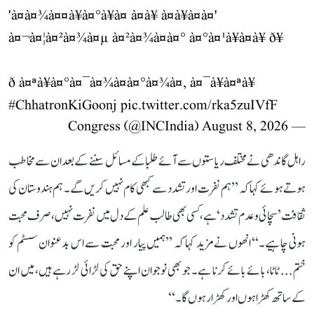
'à¤à¤¾à¤¤à¥à¤°à¥à¤ à¤à¥ à¤à¥à¤à¤'
à¤¬à¤¦à¤²à¤¾à¤µ à¤²à¤¾à¤à¤° à¤°à¤¹à¥à¤à¥ ð¥
ð à¤ªà¥à¤°à¤¯à¤¾à¤à¤°à¤¾à¤, à¤¯à¥à¤ªà¥
#ChhatronKiGoonj
pic.twitter.com/rka5zuIVfF
August 8, 2026
— Congress (@INCIndia)
راہل گاندھی نے مختلف ریاستوں سے آئے طلبا کے مسائل سننے کے بعد ان سے مخاطب
ہوتے ہوئے کہا کہ ’’ہم نفرت اور تشدد سے کبھی کام نہیں کریں گے۔ ہم ہندوستان کی
ثقافت ’سچائی و عدم تشدد‘ ہے، کسی بھی طالب علم کے دل میں نفرت نہیں، صرف محبت
ہونی چاہیے۔‘‘ انھوں نے مزید کہا کہ ’’ہمیں پیار اور محبت سے اس بدعنوان سسٹم کو
ختم... ٹاٹا، بائے بائے کرنا ہے۔ جو بھی نوجوان اپنے حق کی لڑائی لڑ رہے ہیں، میں ان
کے ساتھ کھڑا ہوں اور کھڑا رہوں گا۔‘‘