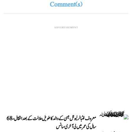
Comment(s)
ADVERTISEMENT
معروف فٹبالر لیونل میسی کے والد کا طویل علالت کے بعد انتقال، 68
سال کی عمر میں لی آخری سانس