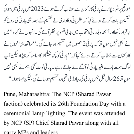
موقع پر شرد پوار نے پارٹی کارکنان سے خطاب کرتے ہوئے 2023 میں پارٹی میں ہوئی
تقسیم پر بات کرتے ہوئے کہا کہ نظریاتی وفاداری نے تقسیم کے بعد بھی پارٹی کی روح کو
برقرار رکھا اور آئندہ بلدیاتی انتخاب میں بدلی تصویر نظر آئے گی۔ انہوں نے کہا، ’’میں
نے کبھی نہیں سوچا تھا کہ پارٹی 2 حصوں میں تقسیم ہو جائے گی۔‘‘ ساتھ ہی انہوں نے
کارکنان سے خطاب کرتے ہوئے کہا کہ ’’پارٹی کو کچھ چیلنجز کا سامنا کرنا پڑا، لیکن آپ
لوگ ہمت ہارے بغیر پارٹی کو آگے لے جاتے رہے۔ پارٹی ٹوٹ گئی، ہم نے کبھی نہیں
سوچا تھا 26 سال قبل جس پارٹی کی بنیاد ڈالی تھی وہ تقسیم ہو جائے گی، لیکن ایسا ہوا۔‘‘
Pune, Maharashtra: The NCP (Sharad Pawar
faction) celebrated its 26th Foundation Day with a
ceremonial lamp lighting. The event was attended
by NCP (SP) Chief Sharad Pawar along with all
party MPs and leaders.