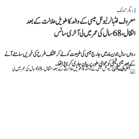
دیگر ممالک
معروف فٹبالر لیونل میسی کے والد کا طویل علالت کے بعد
انتقال، 68 سال کی عمر میں لی آخری سانس
رواں سال جون ماہ میں جارج میسی کی طبیعت کو لے کر مختلف طرح کی خبریں سامنے آنے
کے بعد میسی فیملی کو عوامی طور پر بیان جاری کرنا پڑا تھا۔