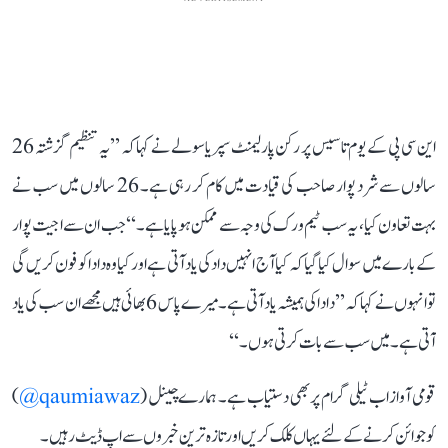
این سی پی کے یوم تاسیس پر رکن پارلیمنٹ سپریا سولے نے کہا کہ ’’یہ تنظیم گزشتہ 26
سالوں سے شرد پوار صاحب کی قیادت میں کام کر رہی ہے۔ 26 سالوں میں سب نے
بہت تعاون کیا، یہ سب ٹیم ورک کی وجہ سے ممکن ہو پایا ہے۔‘‘ جب ان سے اجیت پوار
کے بارے میں سوال کیا گیا کہ کیا آج انہیں داد کی یاد آتی ہے اور کیا وہ دادا کو فون کریں گی
تو انہوں نے کہا کہ ’’دادا کی ہمیشہ یاد آتی ہے۔ میرے پاس 6 بھائی ہیں مجھے ان سب کی یاد
آتی ہے۔ میں سب سے بات کرتی ہوں۔‘‘
قومی آواز اب ٹیلی گرام پر بھی دستیاب ہے۔ ہمارے چینل (
qaumiawaz@
)
کو جوائن کرنے کے لئے یہاں کلک کریں اور تازہ ترین خبروں سے اپ ڈیٹ رہیں۔