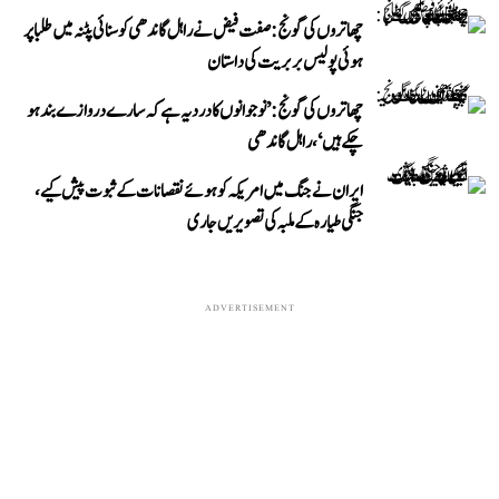
چھاتروں کی گونج: صفت فیض نے راہل گاندھی کو سنائی پٹنہ میں طلبا پر
ہوئی پولیس بربریت کی داستان
چھاتروں کی گونج: ’نوجوانوں کا درد یہ ہے کہ سارے دروازے بند ہو
چکے ہیں‘، راہل گاندھی
ایران نے جنگ میں امریکہ کو ہوئے نقصانات کے ثبوت پیش کیے،
جنگی طیارہ کے ملبہ کی تصویریں جاری
ADVERTISEMENT