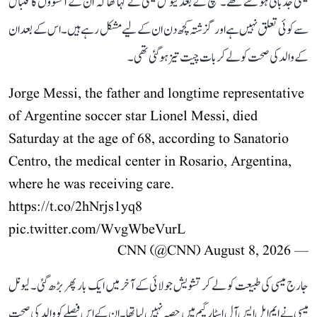
میسی جذباتی ہو گئے تھے۔ میچ کے بعد لیونل میسی نے کہا تھا کہ ان کے آنسوؤں کا فٹبال
سے کوئی تعلق نہیں ہے اور گزشتہ کچھ دن ان کے لیے مشکل رہے ہیں۔ اس کے بعد ان
کے والد کی صحت کو لے کر بات چیت تیز ہو گئی تھی۔
Jorge Messi, the father and longtime representative
of Argentine soccer star Lionel Messi, died
Saturday at the age of 68, according to Sanatorio
Centro, the medical center in Rosario, Argentina,
where he was receiving care.
https://t.co/2hNrjs1yq8
pic.twitter.com/WvgWbeVurL
August 8, 2026
— CNN (@CNN)
جارج میسی کی طبیعت کو لے کر تشویش جولائی کے آخر میں ایک بار پھر بڑھ گئی۔ لیونل
میسی نے ایم ایل ایس آل اسٹار گیم میں حصہ نہیں لیا تھا۔ ان کے اس فیصلے کو والد کی صحت