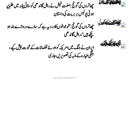
چھاتروں کی گونج: صفت فیض نے راہل گاندھی کو سنائی پٹنہ میں طلبا پر
ہوئی پولیس بربریت کی داستان
چھاتروں کی گونج: ’نوجوانوں کا درد یہ ہے کہ سارے دروازے بند ہو
چکے ہیں‘، راہل گاندھی
ایران نے جنگ میں امریکہ کو ہوئے نقصانات کے ثبوت پیش کیے،
جنگی طیارہ کے ملبہ کی تصویریں جاری
ADVERTISEMENT