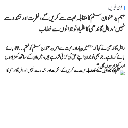
قومی خبریں
’ہم بدعنوان سسٹم کا مقابلہ محبت سے کریں گے، نفرت اور تشدد سے
نہیں‘، راہل گاندھی کا طلبا و نوجوانوں سے خطاب
راہل گاندھی نے کہا کہ ’’ہمیں پیار اور محبت سے اس بدعنوان سسٹم کو ختم... ٹاٹا، بائے
بائے کرنا ہے۔ جو بھی نوجوان اپنے حق کی لڑائی لڑ رہے ہیں، میں ان کے ساتھ کھڑا ہوں
اور کھڑا رہوں گا۔‘‘