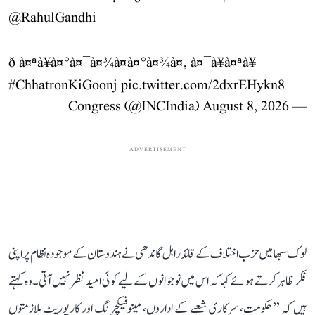
@RahulGandhi
ð à¤ªà¥à¤°à¤¯à¤¾à¤à¤°à¤¾à¤, à¤¯à¥à¤ªà¥
#ChhatronKiGoonj
pic.twitter.com/2dxrEHykn8
August 8, 2026
— Congress (@INCIndia)
ADVERTISEMENT
لوک سبھا میں حزب اختلاف کے قائد راہل گاندھی نے ہندوستان کے موجودہ نظام پر اپنی
فکر ظاہر کرتے ہوئے کہا کہ اس میں نوجوانوں کے لیے کوئی امید نظر نہیں آتی۔ وہ کہتے
ہیں کہ ’’حکومت، سرکاری شعبے کے اداروں، مینوفیکچرنگ اور کارپوریٹ ملازمتوں