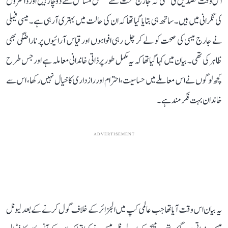
اس وقت تصدیق کی تھی کہ جارج صحت سے متعلق مسائل سے دوچار ہیں اور ڈاکٹروں
کی نگرانی میں ہیں۔ ساتھ ہی بتایا گیا تھا کہ ان کی حالت میں بہتری آ رہی ہے۔ میسی فیملی
نے جارج میسی کی صحت کو لے کر چل رہی افواہوں اور قیاس آرائیوں پر ناراضگی بھی
ظاہر کی تھی۔ بیان میں کہا گیا تھا کہ یہ مکمل طور پر ذاتی خاندانی معاملہ ہے اور جس طرح
کچھ لوگوں نے اس معاملے میں حساسیت، احترام اور رازداری کا خیال نہیں رکھا، اس سے
خاندان بہت فکرمند ہے۔
ADVERTISEMENT
یہ بیان اس وقت آیا تھا جب عالمی کپ میں الجزائر کے خلاف گول کرنے کے بعد لیونل