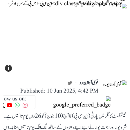
i
قومی آواز بیورو
Published: 10 Jun 2025, 4:42 PM
llow us on:
نیشنلسٹ کانگریس پارٹی (این سی پی) کا آج (10 جون) کو 26واں یوم تاسیس ہے۔
شرد پوار اور اجیت پوار نے اپنے اپنے دھڑوں کے ساتھ الگ الگ یوم تاسیس منایا۔ اس