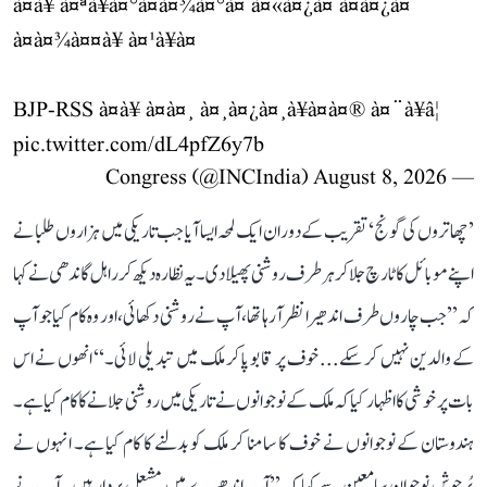
à¤à¥ à¤ªà¥à¤°à¤à¤¾à¤°à¤ à¤«à¤¿à¤ à¤à¤¿à¤
à¤à¤¾à¤¤à¥ à¤¹à¥à¤
BJP-RSS à¤à¥ à¤à¤¸ à¤¸à¤¿à¤¸à¥à¤à¤® à¤¨à¥â¦
pic.twitter.com/dL4pfZ6y7b
August 8, 2026
— Congress (@INCIndia)
’چھاتروں کی گونج‘ تقریب کے دوران ایک لمحہ ایسا آیا جب تاریکی میں ہزاروں طلبا نے
اپنے موبائل کا ٹارچ جلا کر ہر طرف روشنی پھیلا دی۔ یہ نظارہ دیکھ کر راہل گاندھی نے کہا
کہ ’’جب چاروں طرف اندھیرا نظر آ رہا تھا، آپ نے روشنی دکھائی، اور وہ کام کیا جو آپ
کے والدین نہیں کر سکے... خوف پر قابو پا کر ملک میں تبدیلی لائی۔‘‘ انھوں نے اس
بات پر خوشی کا اظہار کیا کہ ملک کے نوجوانوں نے تاریکی میں روشنی جلانے کا کام کیا ہے۔
ہندوستان کے نوجوانوں نے خوف کا سامنا کر ملک کو بدلنے کا کام کیا ہے۔ انہوں نے
پُرجوش نوجوان سامعین سے کہا کہ ’’آپ اندھیرے میں مشعل بردار ہیں۔ آپ نے