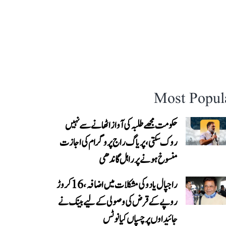
Most Popul
حکومت مجھے طلبہ کی آواز اٹھانے سے نہیں
روک سکتی، پریاگ راج پروگرام کی اجازت
منسوخ ہونے پر راہل گاندھی
راجپال یادو کی مشکلات میں اضافہ، 16 کروڑ
روپے کے قرض کی وصولی کے لیے بینک نے
جائیداوں پر چسپاں کیا نوٹس