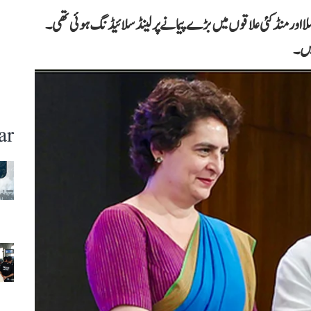
کے چورلملا اور منڈکئی علاقوں میں بڑے پیمانے پر لینڈ سلائیڈنگ ہوئی تھی۔
ar