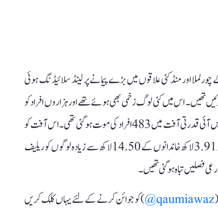
وائناڈ کے چورلملا اور منڈکئی علاقوں میں بڑے پیمانے پر لینڈ سلائیڈنگ ہوئی
سے 200 سے زیادہ ہلاکتیں ہوئیں تھیں۔ اس میں کئی لوگ زخمی بھی ہوئے تھے اور ہزاروں افراد کو
بے گھر ہونا پڑا تھا۔ اس سے قبل کیرالہ میں اگست 2018 میں آئی قدرتی آفت میں 483 افراد کی موت ہو گئی تھی۔ اس آفت کو
ریاست کی ’صدی کا سیلاب‘ کہا گیا تھا۔ اس حادثے کے بعد 3.91 لاکھ خاندانوں کے 14.50 لاکھ سے زیادہ لوگوں کو ریلیف
(
qaumiawaz@
) کو جوائن کرنے کے لئے یہاں کلک کریں