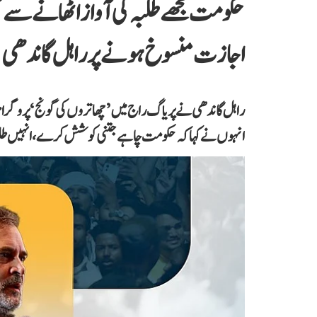
حکومت مجھے طلبہ کی آواز اٹھانے سے 
اجازت منسوخ ہونے پر راہل گاندھی
راہل گاندھی نے پریاگ راج میں ’چھاتروں کی گونج‘ پروگرام
انہوں نے کہا کہ حکومت چاہے جتنی کوشش کرے، انہیں طلبہ