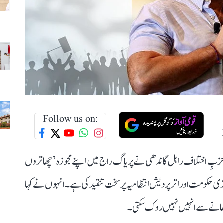
Follow us on:
ِ حزبِ اختلاف راہل گاندھی نے پریاگ راج میں اپنے مجوزہ ’چھاتروں
حکومت اور اتر پردیش انتظامیہ پر سخت تنقید کی ہے۔ انہوں نے کہا
ٹھانے سے انہیں نہیں روک سکتی۔