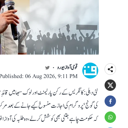
قومی آواز بیورو
Published: 06 Aug 2026, 9:11 PM
نئی دہلی: کانگریس کے رکن پارلیمنٹ اور لوک سبھا میں قائد
کی گونج‘ پروگرام کی اجازت منسوخ کیے جانے کے بعد مرکزی 
کہ حکومت چاہے جتنی بھی کوشش کر لے، وہ طلبہ کی آواز ا