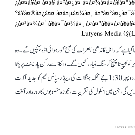
¿à¤¤à¥à¤ à¤à¥ à¤²à¤¿à¤ à¤à¤¾à¤à¤à¥à
°à¥à¤®à¤¿à¤¤ à¤à¤µà¤¾à¤¸ à¤ªà¤°à¤¿à¤¯à
¿à¤²à¤¾à¤¨à¥à¤¯à¤¾à¤¸ à¤à¤°à¥à¤à¤à¥à
یک بیان میں کہا گیا ہے کہ راہل گاندھی جمعرات کی صبح کنور ہوائی اڈہ پہنچیں گے۔ وہ
 کلپیٹا پہنچ کر سنگ بنیاد رکھیں گے۔ وائناڈ سے رکن پارلیمنٹ پرینکا
گاندھی صبح کلکٹریٹ میں ’دِشا میٹنگ‘ میں حصہ لیں گی اور دوپہر 1:30 بجے محکمہ جنگلات کی ریپڈ رسپانس ٹیم کو جدید آلات
ں گی، جن میں اسکول کی تقریبات، مجوزہ منصوبوں کا دورہ اور آفت
ADVERTISEM