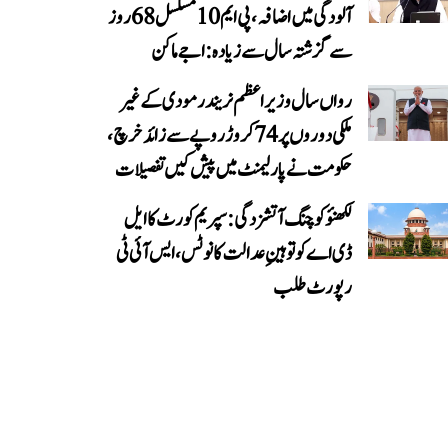
آلودگی میں اضافہ، پی ایم 10 مسلسل 68 روز
سے گزشتہ سال سے زیادہ: اجے ماکن
رواں سال وزیر اعظم نریندر مودی کے غیر
ملکی دوروں پر 74 کروڑ روپے سے زائد خرچ،
حکومت نے پارلیمنٹ میں پیش کیں تفصیلات
لکھنؤ کوچنگ آتشزدگی: سپریم کورٹ کا ایل
ڈی اے کو توہینِ عدالت کا نوٹس، ایس آئی ٹی
رپورٹ طلب