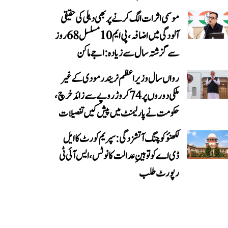
موسمی اثرات الگ کرنے پر بھی دہلی کی حقیقی
آلودگی میں اضافہ، پی ایم 10 مسلسل 68 روز
سے گزشتہ سال سے زیادہ: اجے ماکن
رواں سال وزیر اعظم نریندر مودی کے غیر
ملکی دوروں پر 74 کروڑ روپے سے زائد خرچ،
حکومت نے پارلیمنٹ میں پیش کیں تفصیلات
لکھنؤ کوچنگ آتشزدگی: سپریم کورٹ کا ایل
ڈی اے کو توہینِ عدالت کا نوٹس، ایس آئی ٹی
رپورٹ طلب