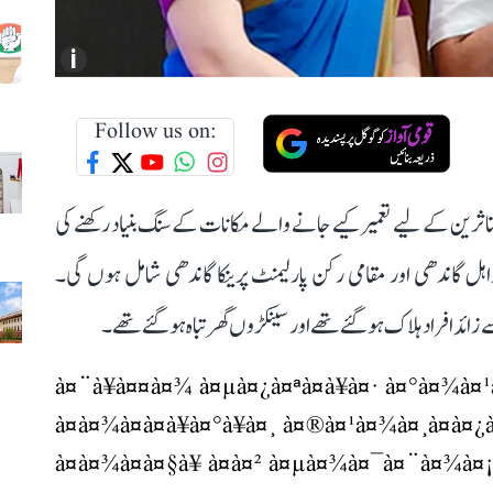
i
Follow us on:
تاثرین کے لیے تعمیر کیے جانے والے مکانات کے سنگ بنیاد رکھنے کی
 لیڈر راہل گاندھی اور مقامی رکن پارلیمنٹ پرینکا گاندھی شامل ہوں گی۔
à¤¨à¥à¤¤à¤¾ à¤µà¤¿à¤ªà¤à¥à¤· à¤°à¤¾à¤¹à¥
à¤à¤¾à¤à¤à¥à¤°à¥à¤¸ à¤®à¤¹à¤¾à¤¸à¤à¤¿
à¤à¤¾à¤à¤§à¥ à¤à¤² à¤µà¤¾à¤¯à¤¨à¤¾à¤¡ à