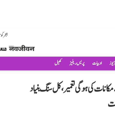
ہجر کو
ڈیوز
ادبیات
پریس ریلیز
کھیل
 مکانات کی ہوگی تعمیر، کل سنگ بنیاد
کت