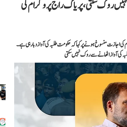
نہیں روک سکتی، پریاگ راج پروگرام کی
 کی اجازت منسوخ ہونے پر کہا کہ حکومت طلبہ کی آواز دبا رہی ہے۔
 کی آواز اٹھانے سے روک نہیں سکتی