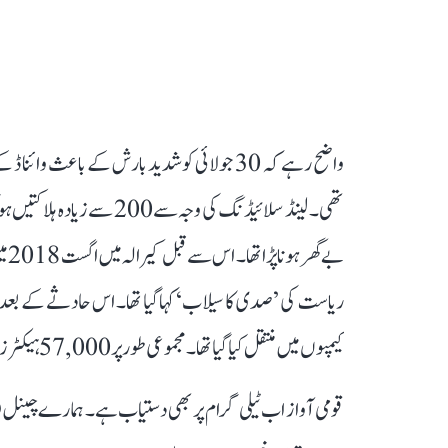
واضح رہے کہ 30 جولائی کو شدید بارش کے باعث 
تھی۔ لینڈ سلائیڈنگ کی وجہ 
کیمپوں میں منتقل کیا گیا تھا۔ مجموعی طور پر 57,000 ہیکٹر زرعی فصلیں تباہ ہو گئی تھیں۔
قومی آواز اب ٹیلی گرام پر بھی دستیاب ہے۔ ہمارے چینل 