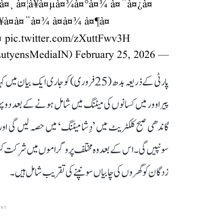
¤°à¥à¤¸ à¤¦à¥à¤µà¤¾à¤°à¤¾ à¤¨à¤¿à¤
¥à¤à¤¨à¤¾ à¤à¤¾ à¤¶à¤
¥¤
pic.twitter.com/zXuttFwv3H
February 25, 2026
— Lutyens Media (@LutyensMediaIN)
پارٹی کے ذریعہ بدھ (25 فروری) کو جاری ا
پیراوور میں کسانوں کی میٹنگ میں شامل ہونے کے بعد دوپہر کو
سونپیں گی۔ اس کے بعد وہ مختلف پروگراموں میں شرکت کری
زدگان کو گھروں کی چابیاں سونپنے کی تقریب شامل ہیں۔
ENT