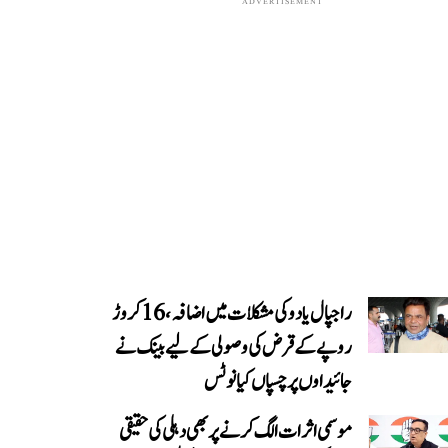
ADVERTISEMENT
راجپال یادو کی مشکلات میں اضافہ، 16 کروڑ
روپے کے قرض کی وصولی کے لیے بینک نے
جائیداوں پر چسپاں کیا نوٹس
موسمی اثرات الگ کرنے پر بھی دہلی کی حقیقی