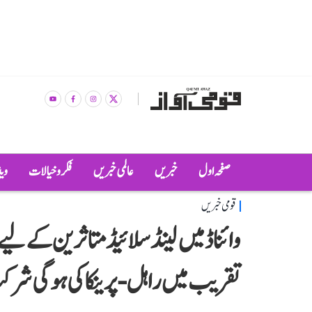
صفحہ اول
خبریں
عالمی خبریں
فکر و خیالات
وی
قومی خبریں
وائناڈ میں لینڈ سلائیڈ متاثرین کے لیے
تقریب میں راہل-پرینکا کی ہوگی شر