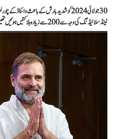
30 جولائی 2024 کو شدید بارش کے باعث وائناڈ 
لینڈ سلائیڈنگ کی وجہ سے 200 سے زیادہ ہلاکتیں ہوئیں تھیں۔