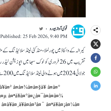
قومی آواز بیورو
Published: 25 Feb 2026, 9:40 PM
کیرالہ کے وائناڈ میں چورلملا-منڈکئی لینڈ سلائیڈنگ کے م
تقریب میں 26 فروری کو لوک سبھا میں اپوزیشن
جولائی 2024 میں ہونے والی لینڈ سلائیڈنگ میں 200 سے زائد افراد ہلاک ہو گئے تھے اور سینکڑوں گھر تباہ ہو گئے تھے۔
à¤² à¤à¤¾à¤à¤§à¥ à¤à¤°
à¤µ à¤ªà¥à¤°à¤¿à¤¯à¤à¤à¤¾
¤­à¥à¤¸à¥à¤à¤²à¤¨ à¤ªà¥à¤¡à¤¼à¤