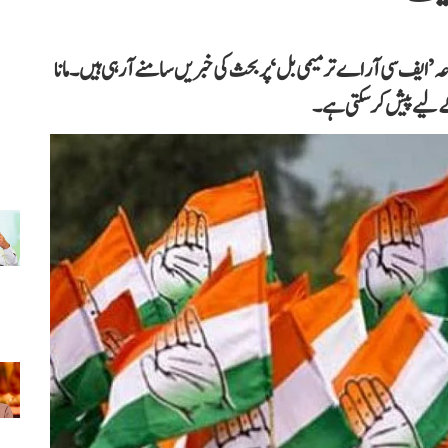
 ’ایف سی آر اے ترمیمی بل‘ پر بحث کی خبریں سامنے آ رہی ہیں۔ مانا
ے لیے پیش کر سکتی ہے۔