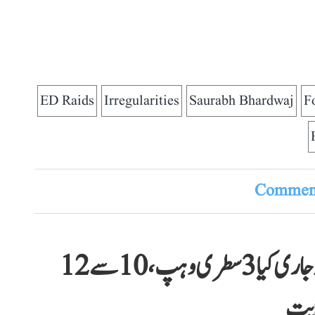
ED Raids
Irregularities
Saurabh Bhardwaj
F
Comment
کانگریس نے پارٹی اراکین پارلیمنٹ کو جاری کیا 3 سطری وہپ، 10 سے 12
ایت