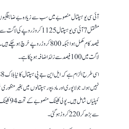
فیصد کام مکمل ہوا جبکہ 800 کروڑ روپے خ
لاگت میں 100 فیصد سے زائد اضافہ ہو چکا ہے۔
نہیں ہوا۔ جولاپوری اور مادیپور ہسپتالوں میں بغیر منظوری غ
سے بڑھ کر 220 کروڑ ہو گئی۔