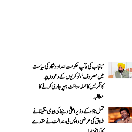
’پنجاب کی عآپ حکومت اعداد و شمار کی سیاست
میں مصروف‘، نوکریوں کے دعووں پر
کانگریس کا حملہ، وائٹ پیپر جاری کرنے کا
مطالبہ
تمل ناڈو کے وزیر اعلیٰ وجئے کی بیوی سنگیتا نے
طلاق کی عرضی واپس لی، عدالت نے مقدمے
کا کیا نمٹارا