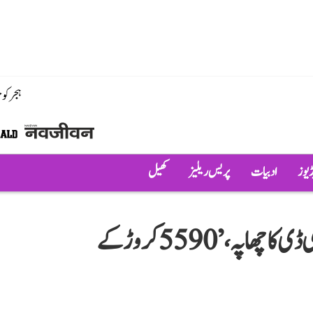
ہجر کو
ڈیوز
ادبیات
پریس ریلیز
کھیل
عآپ رہنما سوربھ بھاردواج کے گھر ای ڈی کا چھاپہ، ’5590 کروڑ کے