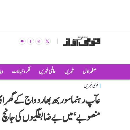
صفحہ اول
خبریں
عالمی خبریں
فکر و خیالات
وی
قومی خبریں
منصوبے‘ میں بے ضابطگیوں کی جانچ