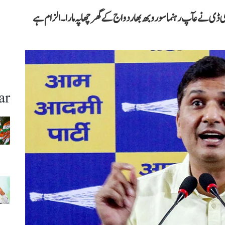
ٹالہ میں ای ڈی نے عآپ رہنما سوروبھ بھاردواج کے گھر چھاپہ مارا۔ الزام ہے
ar