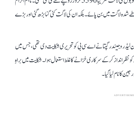
کی تعمیر اور 13 پرانے ہسپتالوں کی توسیع شامل تھی۔ ان منصوبوں کی لاگت تقریباً 5590 کروڑ روپے طے کی گئی تھی۔ تاہم الزام
ے شدہ لاگت میں بن پائے۔ بلکہ ان کی لاگت کئی گنا بڑھ گئی اور بڑے
20 کو اُس وقت کے اپوزیشن لیڈر وجیندر گپتا نے اے سی بی کو تحریری شکایت دی تھی، جس میں
عد کو نظرانداز کر کے سرکاری خزانے کا غلط استعمال ہوا۔ شکایت میں براہِ
 کا نام لیا گیا۔
ADVERTISEM