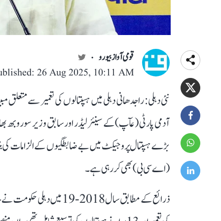
قومی آواز بیورو
ublished: 26 Aug 2025, 10:11 AM
نئی دہلی: راجدھانی دہلی میں ہسپتالوں کی تعمیر سے متعلق م
بڑے ہسپتال پروجیکٹ میں بے ضابطگیوں کے الزامات کی بنیاد پ
(اے سی بی) بھی کر رہی ہے۔