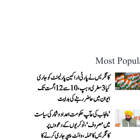
Most Popul
کانگریس نے پارٹی اراکین پارلیمنٹ کو جاری
کیا 3 سطری وہپ، 10 سے 12 اگست تک
ایوان میں حاضر رہنے کی ہدایت
’پنجاب کی عآپ حکومت اعداد و شمار کی سیاست
میں مصروف‘، نوکریوں کے دعووں پر
کانگریس کا حملہ، وائٹ پیپر جاری کرنے کا