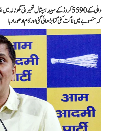
دہلی کے 5590 کروڑ کے مبینہ ہسپتال تعمیراتی گھو
کہ منصوبے میں لاگت کئی گنا بڑھائی گئی اور کام ادھورا رہا