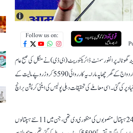
i
Follow us on:
P
بینہ گھوٹالہ پر انفورسمنٹ ڈائریکٹوریٹ (ای ڈی) نے منگل کی صبح عام
آدمی پارٹی (عآپ) کے سینئر لیڈر اور سابق وزیر سوروبھ بھاردواج کے گھر چھاپہ مارا۔ یہ کارروائی 5590 کروڑ روپے مالیت کے
ر کی گئی۔ اسی معاملے کی تحقیقات دہلی پولیس کی اینٹی کرپشن برانچ
ذرائع کے مطابق سال 2018-19 میں دہلی حکومت نے 24 ہسپتال منصوبوں کی منظوری دی تھی، جن میں 11 نئے ہسپتالوں