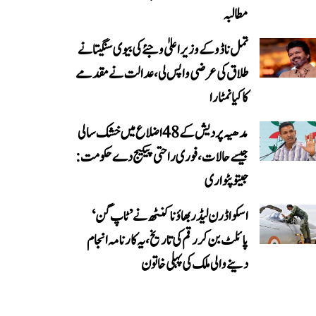
مطالبہ
تمل ناڈو کے وزیر اعلیٰ وجئے کی بیوی سنگیتا نے
طلاق کی عرضی واپس لی، عدالت نے مقدمے
کا کیا نمٹارا
مدھیہ پردیش کے 48 اضلاع میں خشک سالی
جیسے حالات، فوری راحتی پیکیج دے حکومت:
جیتو پٹواری
اسکواڈرن لیڈر بھاؤنا کنٹھ نے ’ٹاپ گن‘
پائلٹ بن کر رقم کی تاریخ، یہ کارنامہ انجام
دینے والی ملک کی پہلی خاتون