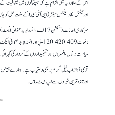
اس کے علاوہ یہ بھی الزام ہے کہ ہسپتالوں میں شفافیت کے لیے
اور نیشنل انفارمیٹکس سینٹر (این آئی سی) کے مفت حل کو جان 
سرکاری اجازت (سیکشن 17اے، انسدادِ
سیاست دانوں، افسروں اور ٹھیکیداروں کے کردار کی گہرائ
قومی آواز اب ٹیلی گرام پر بھی دستیاب ہے۔ ہمارے چینل 
اور تازہ ترین خبروں سے اپ ڈیٹ رہیں۔
ENT