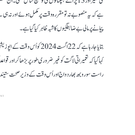
ہے کہ یہ منصوبے نہ تو مقررہ وقت پر مکمل ہوئے اور نہ ہی ط
پیمانے پر مالی بے ضابطگیوں کا شبہ ظاہر کیا گیا ہے۔
بتایا جا رہا ہے کہ 22 اگست 24
کہا گیا کہ تعمیراتی لاگت کو غیر ضروری طور پر بڑھا کر اور قوا
راست سوروبھ بھاردواج اور اُس وقت کے وزیر صحت ستیندر جین
ENT