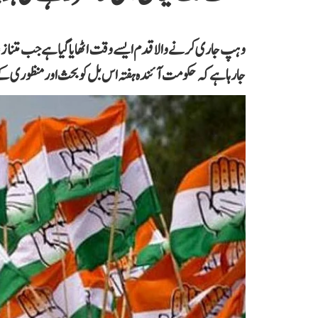
وہپ جاری کرنے والا قدم ایسے وقت اٹھایا گیا ہے جب متنازعہ
جا رہا ہے کہ حکومت آئندہ ہفتہ اس بل کو بحث اور منظوری ک