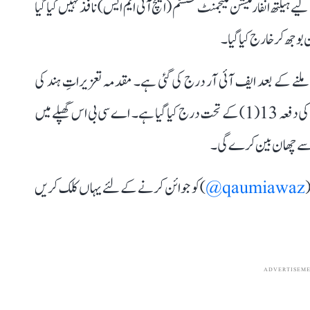
 ہیلتھ انفارمیشن مینجمنٹ سسٹم (ایچ آئی ایم ایس) نافذ نہیں کیا گیا
بوجھ کر خارج کیا گیا۔
 بدعنوانی ایکٹ) ملنے کے بعد ایف آئی آر درج کی گئی ہے۔ مقدمہ تعزیراتِ ہند کی
دفعات 409، 420، 120-بی اور انسدادِ بدعنوانی ایکٹ کی دفعہ 13(1) کے تحت درج کیا گیا ہے۔ اے سی بی اس گھپلے میں
ی سے چھان بین کرے گی۔
(
qaumiawaz@
) کو جوائن کرنے کے لئے یہاں کلک کریں
ADVERTISEM