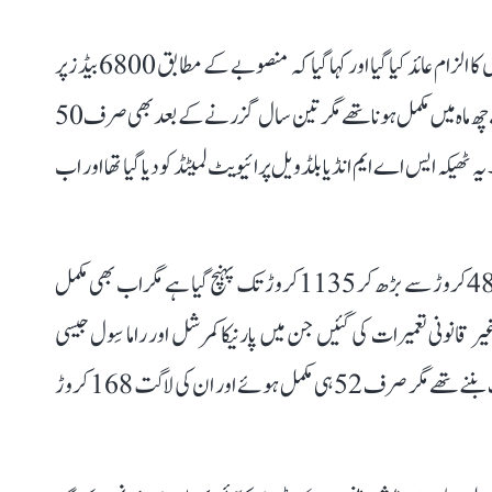
آئی سی یو ہسپتال منصوبے میں سب سے زیادہ بے ضابطگیوں کا الزام عائد کیا گیا اور کہا گیا کہ منصوبے کے مطابق 6800 بیڈز پر
مشتمل 7 آئی سی یو ہسپتال 1125 کروڑ روپے کی لاگت سے چھ ماہ میں مکمل ہونا تھے مگر تین سال گزرنے کے بعد بھی صرف 50
رچ ہو چکے ہیں۔ یہ ٹھیکہ ایس اے ایم انڈیا بلڈویل پرائیویٹ لمیٹڈ کو دیا گیا تھا اور اب
اسی طرح الزام ہے کہ ایل این جے پی ہسپتال کا نیا بلاک 488 کروڑ سے بڑھ کر 1135 کروڑ تک پہنچ گیا ہے مگر اب بھی مکمل
یر قانونی تعمیرات کی گئیں جن میں پارنیکا کمرشل اور راما سِول جیسی
کمپنیاں شامل ہیں۔ پولی کلینک منصوبے کے تحت 94 کلینک بننے تھے مگر صرف 52 ہی مکمل ہوئے اور ان کی لاگت 168 کروڑ