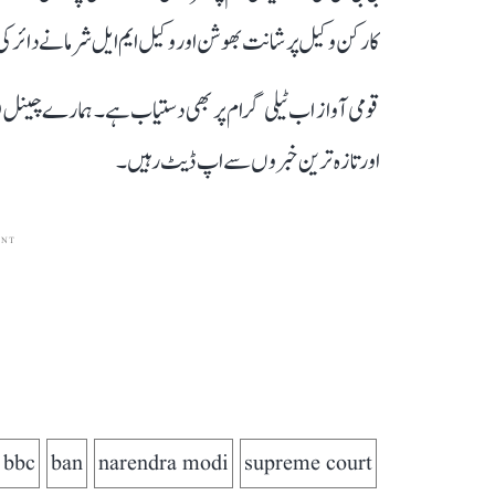
کارکن وکیل پرشانت بھوشن اور وکیل ایم ایل شرما نے دائر ک
قومی آواز اب ٹیلی گرام پر بھی دستیاب ہے۔ ہمارے چینل 
اور تازہ ترین خبروں سے اپ ڈیٹ رہیں۔
ENT
bbc
ban
narendra modi
supreme court