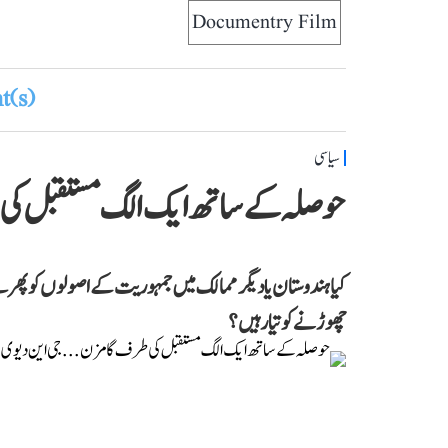
Documentry Film
(s)
سیاسی
حوصلہ کے ساتھ ایک الگ مستقبل کی
کیا ہندوستان یا دیگر ممالک میں جمہوریت کے اصولوں کو پ
چھوڑنے کو تیار ہیں؟