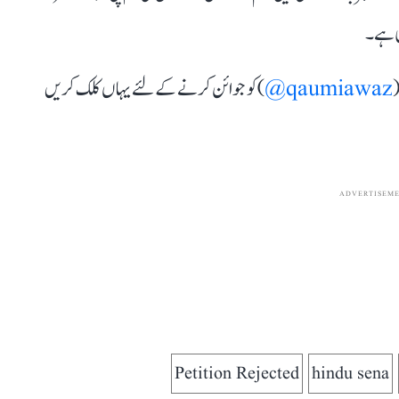
ی ہے۔
(
qaumiawaz@
) کو جوائن کرنے کے لئے یہاں کلک کریں
ADVERTISEM
Petition Rejected
hindu sena