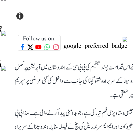
i
Follow us on:
نے اس قدامت پسند تنظیم کی بی بی سی کے ہندوستان میں آپریشن پر مکمل
و سینا کے سربراہ وشنو گپتا کی جانب سے داخل کی گئی عرضی پر سپریم
یر منطقی ہے۔
یسی دستاویزی فلم تیار کی ہے، جو بدامنی پیدا کرنے والی ہے۔ لہذا بی بی
و کھنہ اور ایم ایم سرندریش کی بنچ نے فیصلہ سنایا۔ ہندو سینا کے سربراہ