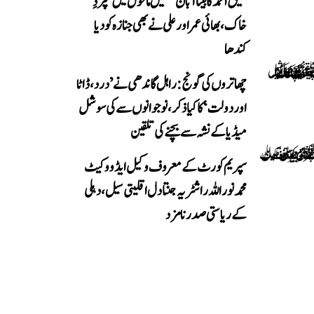
عتیق احمد کا بیٹا آبان غمگین ماحول میں سپردِ
خاک، بھائی عمر اور علی نے بھی جنازہ کو دیا
کندھا
چھاتروں کی گونج: راہل گاندھی نے ’درد، ڈاٹا
اور دولت‘ کا کیا ذکر، نوجوانوں سے کی سوشل
میڈیا کے نشہ سے بچنے کی تلقین
سپریم کورٹ کے معروف وکیل ایڈووکیٹ
محمد نور اللہ راشٹریہ جنتا دل اقلیتی سیل، دہلی
کے ریاستی صدر نامزد