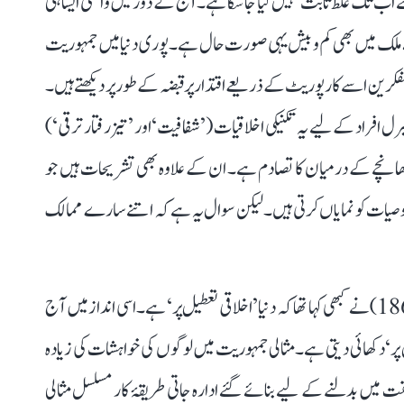
سے اب تک غلط ثابت نہیں کیا جا سکا ہے۔ آج کے دور میں واقعی ایسا ہی
پنے ملک میں بھی کم و بیش یہی صورت حال ہے۔ پوری دنیا میں جمہوریت
رین اسے کارپوریٹ کے ذریعے اقتدار پر قبضہ کے طور پر دیکھتے ہیں۔
برل افراد کے لیے یہ تکنیکی اخلاقیات (’شفافیت‘ اور ’تیز رفتار ترقی‘)
ھانچے کے درمیان کا تصادم ہے۔ ان کے علاوہ بھی تشریحات ہیں جو
صیات کو نمایاں کرتی ہیں۔ لیکن سوال یہ ہے کہ اتنے سارے ممالک
ہسپانوی-امریکی فلسفی-شاعر جارج سانتایانا (1952-1863) نے کبھی کہا تھا کہ دنیا ’اخلاقی تعطیل پر‘ ہے۔ اسی انداز میں آج
یل پر‘ دکھائی دیتی ہے۔ مثالی جمہوریت میں لوگوں کی خواہشات کی زیادہ
 میں بدلنے کے لیے بنائے گئے ادارہ جاتی طریقۂ کار مسلسل مثالی