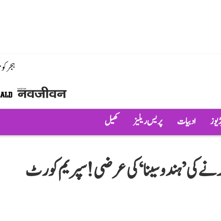
ہجر کو
ڈیوز
ادبیات
پریس ریلیز
کھیل
 کرنے کی ’ہندو سینا‘ کی عرضی! سپریم کورٹ