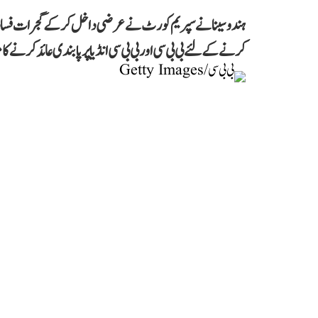
ہندو سینا نے سپریم کورٹ نے عرضی داخل کر کے گجرات فسادات 
کرنے کے لئے بی بی سی اور بی بی سی انڈیا پر پابندی عائد کرنے کا مط