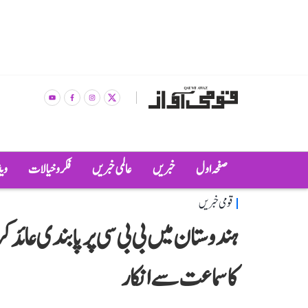
صفحہ اول
خبریں
عالمی خبریں
فکر و خیالات
وی
قومی خبریں
ہندوستان میں بی بی سی پر پابندی عائد
کا سماعت سے انکار