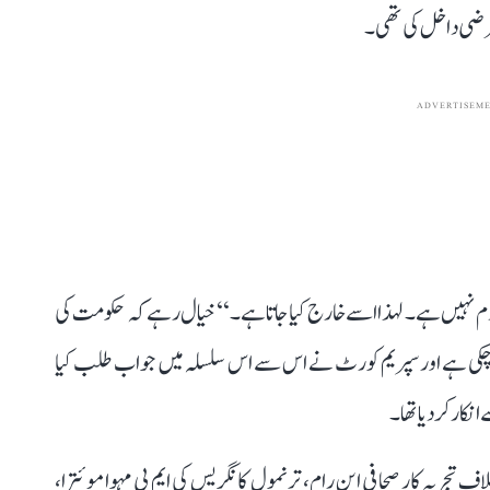
عرضی داخل کی تھی۔
ADVERTISEM
دم نہیں ہے۔ لہذا اسے خارج کیا جاتا ہے۔‘‘ خیال رہے کہ حکومت کی
 جا چکی ہے اور سپریم کورٹ نے اس سے اس سلسلہ میں جواب طلب کیا
کار کر دیا تھا۔
ف تجربہ کار صحافی این رام، ترنمول کانگریس کی ایم پی مہوا موئترا،