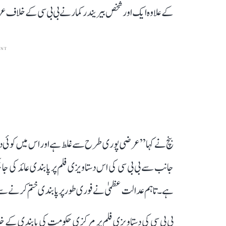
کے علاوہ ایک اور شخص بیریندر کمار نے بی بی سی کے خلاف 
ENT
بنچ نے کہا ’’عرضی پوری طرح سے غلط ہے اور اس میں کوئی 
جانب سے بی بی سی کی اس دستاویزی فلم پر پابندی عائد کی
ہے۔ تاہم عدالت عظمیٰ نے فوری طور پر پابندی ختم کرنے سے ان
بی بی سی کی دستاویزی فلم پر مرکزی حکومت کی پابندی کے خلا