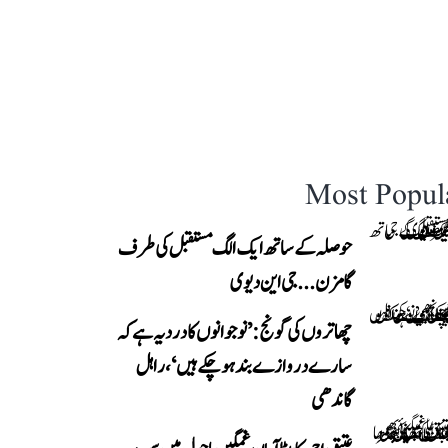
Most Popul
حوصلہ کے ساتھ ایک الگ مستقبل کی طرف
گامزن... جی این دیوی
چھاتروں کی گونج: ’نوجوانوں کا درد یہ ہے کہ
سارے دروازے بند ہو چکے ہیں‘، راہل
گاندھی