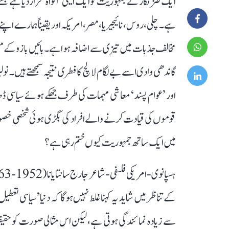
ایک طنز نگار نے جمہوریت کو ایک ایسی ’افواہ‘ قرار دیا ہے ج
ہے۔ چلی، روس، نائیجیریا، مصر، امریکہ اور یقیناً ہمارے ا
مخالف جذبات میں تیزی سے اضافہ ہوا ہے۔ بائیں بازو کے مفک
گاندھی وادی اسے بے لگام لالچ کا فطری نتیجہ سمجھتے ہیں۔ نو ل
اور ’عوام پسند‘ معاشی مہمات کی طرف جھکے ہوئے سیاسی ڈ
قوموں کی قیادت کرنے والے افراد کی بگڑی ہوئی شخصی خصو
میں ایک ساتھ جمہوریت کیوں ختم رہی ہے؟
کے تناظر میں شاید یہ کہنا غلط نہیں ہوگا کہ دنیا ’سیاسی تعط
سے زیادہ نمائندگی ہوتی ہے، لیکن اس مثالی صورت کو حقیقت