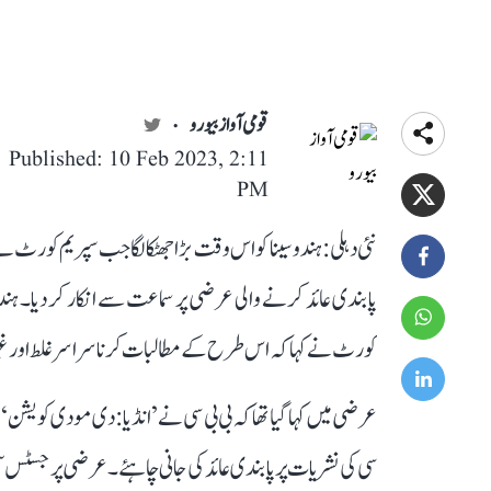
قومی آواز بیورو
Published: 10 Feb 2023, 2:11
PM
نئی دہلی: ہندو سینا کو اس وقت بڑا جھٹکا لگا جب سپریم کورٹ 
پابندی عائد کرنے والی عرضی پر سماعت سے انکار کر دیا۔ ہند
کورٹ نے کہا کہ اس طرح کے مطالبات کرنا سراسر غلط اور غ
عرضی میں کہا گیا تھا کہ بی بی سی نے ’انڈیا: دی مودی کویشن‘ ج
سی کی نشریات پر پابندی عائد کی جانی چاہئے۔ عرضی پر جسٹس سنجی