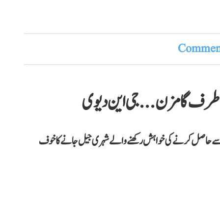
Comment
 طرف گامزن... جی این دیوی
ھر سے حاصل کرنے کی خواہش رکھنے والے شہری جیل جانے کا خوف