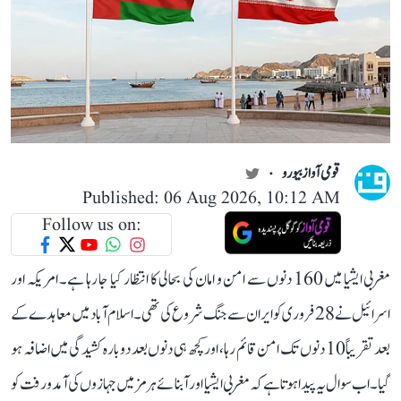
قومی آواز بیورو
Published: 06 Aug 2026, 10:12 AM
Follow us on:
مغربی ایشیا میں 160 دنوں سے امن و امان کی بحالی کا انتظار کیا جا رہا ہے۔ امریکہ اور
اسرائیل نے 28 فروری کو ایران سے جنگ شروع کی تھی۔ اسلام آباد میں معاہدے کے
بعد تقریباً 10 دنوں تک امن قائم رہا، اور کچھ ہی دنوں بعد دوبارہ کشیدگی میں اضافہ ہو
گیا۔ اب سوال یہ پیدا ہوتا ہے کہ مغربی ایشیا اور آبنائے ہرمز میں جہازوں کی آمد و رفت کو