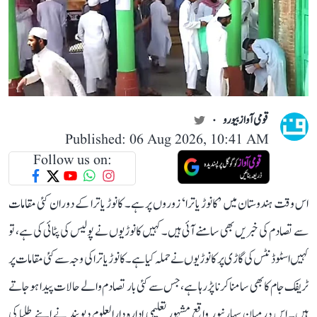
قومی آواز بیورو
Published: 06 Aug 2026, 10:41 AM
Follow us on:
اس وقت ہندوستان میں ’کانوڑ یاترا‘ زوروں پر ہے۔ کانوڑ یاترا کے دوران کئی مقامات
سے تصادم کی خبریں بھی سامنے آئی ہیں۔ کہیں کانوڑیوں نے پولیس کی پٹائی کی ہے، تو
کہیں اسٹوڈنٹس کی گاڑی پر کانوڑیوں نے حملہ کیا ہے۔ کانوڑ یاترا کی وجہ سے کئی مقامات پر
ٹریفک جام کا بھی سامنا کرنا پڑ رہا ہے، جس سے کئی بار تصادم والے حالات پیدا ہو جاتے
ہیں۔ اس درمیان سہارنپور واقع مشہور تعلیمی ادارہ دارالعلوم دیوبند نے اپنے طلبا کی