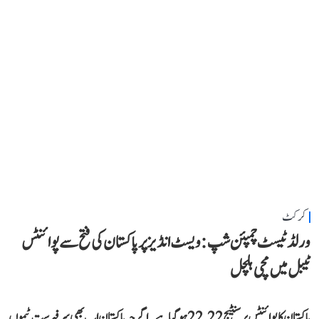
کرکٹ
ورلڈ ٹیسٹ چمپئن شپ: ویسٹ انڈیز پر پاکستان کی فتح سے پوائنٹس
ٹیبل میں مچی ہلچل
پاکستان کا پوائنٹس پرسنٹیج 22.22 ہو گیا ہے۔ اگرچہ پاکستان اب بھی سرفہرست ٹیموں