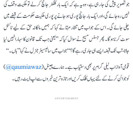
جو تصویر پیش کی جا رہی ہے، وہ یہ ہے کہ ایک بار کلکٹر جانچ کر لے تو ملکیت وقف کی
نہیں رہ جائے گی، اور ایک بار جانچ پوری ہو جانے پر پوری ملکیت حکومت کے قبضے میں
چلی جائے گی۔ اس کے جواب میں تشار مہتا نے کہا کہ ہمیں مالکانہ حق کے لیے ٹائٹل
سوٹ کرنا ہوگا۔ پھر جسٹس مسیح نے سوال کیا کہ ’’یعنی جب تک قانون کا سہارا نہیں لیا
جاتا، تب تک قبضہ ایسے ہی جاری رہے گا؟‘‘ جواب میں سالیسیٹر جنرل نے کہا ’’ہاں۔‘‘
قومی آواز اب ٹیلی گرام پر بھی دستیاب ہے۔ ہمارے چینل (
qaumiawaz@
)
کو جوائن کرنے کے لئے یہاں کلک کریں اور تازہ ترین خبروں سے اپ ڈیٹ رہیں۔
ADVERTISEMENT