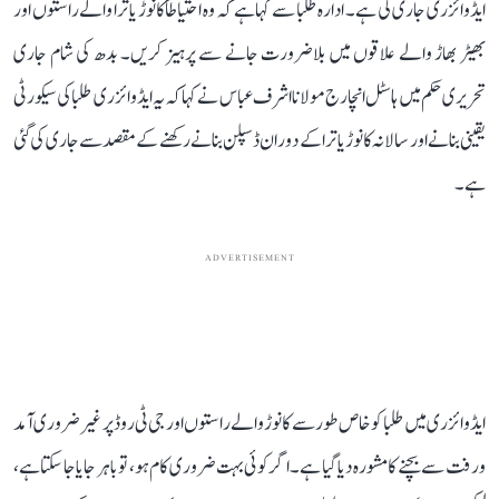
ایڈوائزری جاری کی ہے۔ ادارہ طلبا سے کہا ہے کہ وہ احتیاطاً کانوڑ یاترا والے راستوں اور
بھیڑ بھاڑ والے علاقوں میں بلاضرورت جانے سے پرہیز کریں۔ بدھ کی شام جاری
تحریری حکم میں ہاسٹل انچارج مولانا اشرف عباس نے کہا کہ یہ ایڈوائزری طلبا کی سیکورٹی
یقینی بنانے اور سالانہ کانوڑ یاترا کے دوران ڈسپلن بنانے رکھنے کے مقصد سے جاری کی گئی
ہے۔
ADVERTISEMENT
ایڈوائزری میں طلبا کو خاص طور سے کانوڑ والے راستوں اور جی ٹی روڈ پر غیر ضروری آمد
و رفت سے بچنے کا مشورہ دیا گیا ہے۔ اگر کوئی بہت ضروری کام ہو، تو باہر جایا جا سکتا ہے،