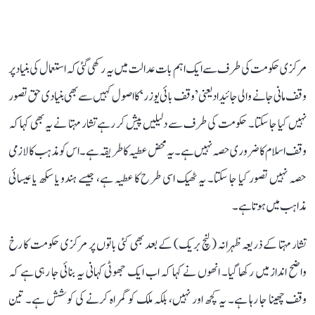
مرکزی حکومت کی طرف سے ایک اہم بات عدالت میں یہ رکھی گئی کہ استعمال کی بنیاد پر
وقف مانی جانے والی جائیداد یعنی ’وقف بائی یوزر‘ کا اصول کہیں سے بھی بنیادی حق تصور
نہیں کیا جا سکتا۔ حکومت کی طرف سے دلیلیں پیش کر رہے تشار مہتا نے یہ بھی کہا کہ
وقف اسلام کا ضروری حصہ نہیں ہے۔ یہ محض عطیہ کا طریقہ ہے۔ اس کو مذہب کا لازمی
حصہ نہیں تصور کیا جا سکتا۔ یہ ٹھیک اسی طرح کا عطیہ ہے، جیسے ہندو یا سکھ یا عیسائی
مذاہب میں ہوتا ہے۔
تشار مہتا کے ذریعہ ظہرانہ (لنچ بریک) کے بعد بھی کئی باتوں پر مرکزی حکومت کا رخ
واضح انداز میں رکھا گیا۔ انھوں نے کہا کہ اب ایک جھوٹی کہانی یہ بنائی جا رہی ہے کہ
وقف چھینا جا رہا ہے۔ یہ کچھ اور نہیں، بلکہ ملک کو گمراہ کرنے کی کوشش ہے۔ تین