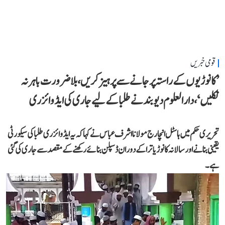
قومی خبریں
’کانوڑیوں کے راستہ پر جانے سے پرہیز کریں، بلاضرورت باہر نہ
نکلیں‘، دارالعلوم دیوبند نے طلبا کے لیے جاری کی ایڈوائزری
تحریری حکم میں ہاسٹل انچارج مولانا اشرف عباس نے کہا کہ یہ ایڈوائزری طلبا کی سیکورٹی
یقینی بنانے اور سالانہ کانوڑ یاترا کے دوران ڈسپلن بنائے رکھنے کے مقصد سے جاری کی گئی
ہے۔