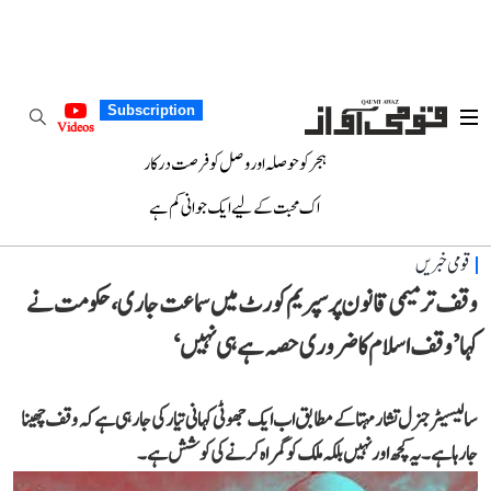
Subscription
Videos
ہجر کو حوصلہ اور وصل کو فرصت درکار
اک محبت کے لیے ایک جوانی کم ہے
قومی خبریں
وقف ترمیمی قانون پر سپریم کورٹ میں سماعت جاری، حکومت نے
کہا ’وقف اسلام کا ضروری حصہ ہے ہی نہیں‘
سالیسیٹر جنرل تشار مہتا کے مطابق اب ایک جھوٹی کہانی تیار کی جا رہی ہے کہ وقف چھینا
جا رہا ہے۔ یہ کچھ اور نہیں بلکہ ملک کو گمراہ کرنے کی کوشش ہے۔