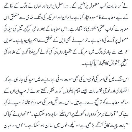
لے کر حالات کب معمول پر آئیں گے۔ در اصل ایران اور عمان نے جنگ کے خاتمے
کے لیے معاہدے کا مسودہ تیار کیا ہے۔ ایران اور امریکہ کی جنگ بندی سے متعلق اس
معاہدے کو اب حتمی منظوری کا انتظار ہے۔ اس معاہدہ کے بعد عالمی سطح پر تیل کی سپلائی
معمول پر آنے کی امید ہے۔ ٹرمپ نے بھی ڈیل کے تعلق سے اہم بیان دیا ہے۔ طویل
عرصے سے جاری جنگ میں امریکہ کے ہتھیاروں کی کمی کو لے کر پینٹاگون کے علاوہ کئی
سطح پر تشویش کا اظہار کیا گیا ہے۔
اس جنگ میں کئی امریکی فوجیوں کی بھی موت ہوئی ہے۔ ایسے میں امید کی جا رہی ہے کہ
اقتصادی اور فوجی نقصانات جیسے تمام پہلوؤں کو مدنظر رکھتے ہوئے ٹرمپ ایران کے
ساتھ معاہدے کو ترجیح دے رہے ہیں۔ اس سے قبل امریکی صدر ڈونالڈ ٹرمپ نے کہا
ہے کہ ’’آبنائے ہرمز کو دوبارہ کھولنے پر اس ہفتے معاہدہ ہو سکتا ہے۔‘‘ انہوں نے کہا کہ
’’بات چیت کافی آگے بڑھی ہے اور کچھ دنوں میں اعلان ہو سکتا ہے۔‘‘ اس درمیان