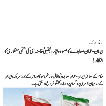
دیگر ممالک
ایران-عمان معاہدے کا مسودہ تیار، مجتبیٰ خامنہ ای کی حتمی منظوری کا
انتظار!
حکام کے مطابق ایران-عمان معاہدہ فی الحال عارضی ہوگا اور اس کے بعد امریکہ و ایران
کے درمیان جوہری پروگرام پر دوبارہ گفتگو شروع ہو سکتی ہے۔