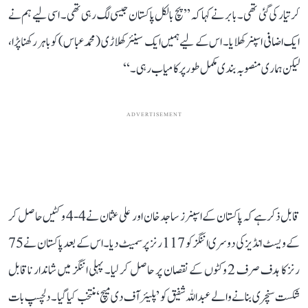
کر تیار کی گئی تھی۔ بابر نے کہا کہ ’’پچ بالکل پاکستان جیسی لگ رہی تھی۔ اسی لیے ہم نے
ایک اضافی اسپنر کھلایا۔ اس کے لیے ہمیں ایک سینئر کھلاڑی (محمد عباس) کو باہر رکھنا پڑا،
لیکن ہماری منصوبہ بندی مکمل طور پر کامیاب رہی۔‘‘
ADVERTISEMENT
قابل ذکر ہے کہ پاکستان کے اسپنرز ساجد خان اور علی عثمان نے 4-4 وکٹیں حاصل کر
کے ویسٹ انڈیز کی دوسری اننگز کو 117 رنز پر سمیٹ دیا۔ اس کے بعد پاکستان نے 75
رنز کا ہدف صرف 2 وکٹوں کے نقصان پر حاصل کر لیا۔ پہلی اننگز میں شاندار ناقابل
شکست سنچری بنانے والے عبداللہ شفیق کو ’پلیئر آف دی میچ‘ منتخب کیا گیا۔ دلچسپ بات