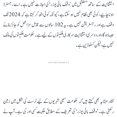
استثنائیت کے ساتھ مستقبل میں ’وقف بائی یوزر‘ کی اجازت نہیں ہے۔ اسے رجسٹرڈ
ہونا چاہیے، کوئی بھی نظام نہیں ہو سکتا ہے، کیونکہ کوئی اٹھ کر کہتا ہے کہ 2024 تک
وقف ہے اور رجسٹریشن نہیں ہے۔ یہ 102 سالوں سے قابل سزا عمل کو جائز بنانے
جیسا ہوگا، اور دوسری استثنائیت سرکاری ملکیتوں کے لیے ہے۔ حکومت ملکیتوں کی مالک
نہیں ہے، لیکن کسٹوڈین ہے۔
ADVERTISEMENT
تشار مہتا یہ بھی کہتے ہیں کہ حکومت سبھی شہریوں کے لیے ٹرسٹ کی شکل میں زمین
رکھتی ہے۔ ’وقف بائی یوزر‘ کی تعریف کے مطابق ملکیت کسی اور کی ہے۔ آپ نے