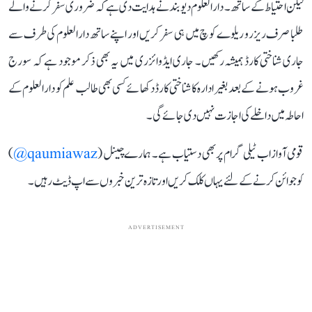
لیکن احتیاط کے ساتھ۔ دارالعلوم دیوبند نے ہدایت دی ہے کہ ضروری سفر کرنے والے
طلبا صرف ریزرو ریلوے کوچ میں ہی سفر کریں اور اپنے ساتھ دارالعلوم کی طرف سے
جاری شناختی کارڈ ہمیشہ رکھیں۔ جاری ایڈوائزری میں یہ بھی ذکر موجود ہے کہ سورج
غروب ہونے کے بعد بغیر ادارہ کا شناختی کارڈ دکھائے کسی بھی طالب علم کو دارالعلوم کے
احاطہ میں داخلے کی اجازت نہیں دی جائے گی۔
قومی آواز اب ٹیلی گرام پر بھی دستیاب ہے۔ ہمارے چینل (
qaumiawaz@
)
کو جوائن کرنے کے لئے یہاں کلک کریں اور تازہ ترین خبروں سے اپ ڈیٹ رہیں۔
ADVERTISEMENT