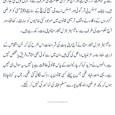
سے یہ سماعت کر رہی ہے اور آج مرکزی حکومت کی طرف سے دلیلیں پیش کی جا رہی
ہیں۔ چیف جسٹس بی آر گوئی اور جسٹس اے جی مسیح کی بنچ کے سامنے 20 مئی کو عرضی
گزاروں کے وکلاء نے وقف ترمیمی قانون میں موجود کئی خامیوں کو سامنے رکھا تھا، اور
آج حکومت کی طرف سے سالیسیٹر جنرل تشار مہتا اپنی بات رکھ رہے ہیں۔
سالیسیٹر جنرل تشار مہتا نے آج اپنی بات کی شروعات اس طرح کی کہ جن اشخاص کے
ذریعہ مفاد عامہ عرضیاں داخل کی گئی ہیں، ان میں سے کوئی بھی متاثرہ فریق یا شخص نہیں
ہے۔ انھوں نے مزید کہا کہ پارلیمنٹ کے پاس قانونی طاقت ہے یا نہیں، یہ سوال ہی نہیں
ہے۔ یہی واحد بنیاد تھی جس پر پہلے کسی قانون پر روک لگائی گئی تھی۔ میں یہ کہنا چاہتا
ہوں کہ کچھ عرضی دہندگان پورے مسلم طبقہ کی نمائندگی نہیں کر سکتے۔
ADVERTISEMENT