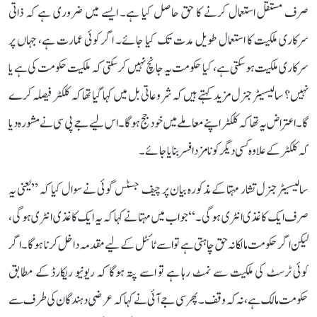
صرف مستقل استعمال کرنے کا حق حاصل کیا ہے۔ ایسے میں ضروری ہے کہ ذاتی
سرکاری ملکیت کا استعمال طویل مدت تک کیا جائے۔ اگر کوئی عمارت ہے، جہاں پر
سرکاری ملکیت ہو سکتی ہے، کیا حکومت یہ جانچ نہیں کر سکتی کہ ملکیت حکومت کی ہے یا
نہیں؟ سالیسیٹر جنرل مزید کہتے ہیں کہ شروعاتی بل میں کہا گیا تھا کہ کلکٹر فیصلہ کرے
گا۔ اعتراض یہ تھا کہ کلکٹر اپنے معاملے میں خود جج ہوگا۔ اس لیے جے پی سی نے مشورہ دیا
کہ کلکٹر کے علاوہ کسی دیگر کو نامزد افسر بنایا جائے۔
سالیسیٹر جنرل تشار مہتا کے مذکورہ بیان پر چیف جسٹس گوئی نے سوال کیا کہ ’’یعنی یہ
صرف ایک کاغذی انٹری ہوگی۔‘‘ جواب میں مہتا نے کہا کہ یہ ایک کاغذی انٹری ہوگی،
لیکن اگر حکومت مالکانہ حق چاہتی ہے تو اسے ٹائٹل کے لیے مقدمہ داخل کرنا ہوگا۔ اگر
کوئی ٹرسٹ کی ملکیت سے نمٹ رہا ہے تو اسے پتہ ہوگا کہ ریونیو ریکارڈ کے مطابق
حکومت مالک ہے، نہ کہ وقف۔ پھر سی جے آئی نے کہا کہ عرضی دہندگان کی طرف سے