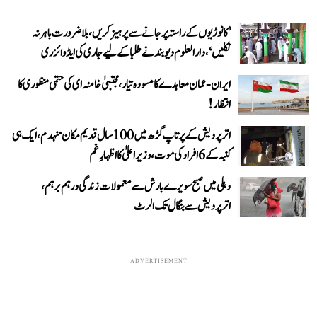
’کانوڑیوں کے راستہ پر جانے سے پرہیز کریں، بلاضرورت باہر نہ
نکلیں‘، دارالعلوم دیوبند نے طلبا کے لیے جاری کی ایڈوائزری
ایران-عمان معاہدے کا مسودہ تیار، مجتبیٰ خامنہ ای کی حتمی منظوری کا
انتظار!
اتر پردیش کے پرتاپ گڑھ میں 100 سال قدیم مکان منہدم، ایک ہی
کنبہ کے 6 افراد کی موت، وزیر اعلیٰ کا اظہارِ غم
دہلی میں صبح سویرے بارش سے معمولات زندگی درہم برہم،
اترپردیش سے بنگال تک الرٹ
ADVERTISEMENT