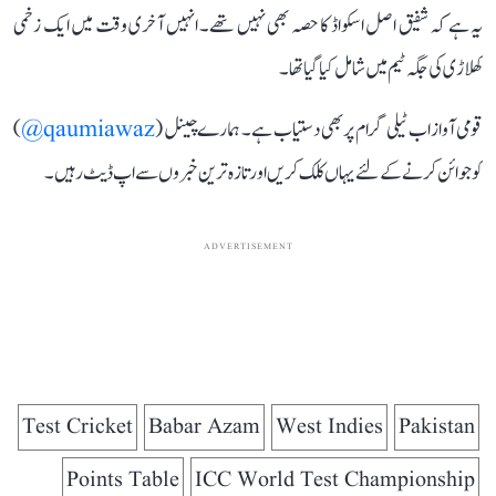
یہ ہے کہ شفیق اصل اسکواڈ کا حصہ بھی نہیں تھے۔ انہیں آخری وقت میں ایک زخمی
کھلاڑی کی جگہ ٹیم میں شامل کیا گیا تھا۔
قومی آواز اب ٹیلی گرام پر بھی دستیاب ہے۔ ہمارے چینل (
qaumiawaz@
)
کو جوائن کرنے کے لئے یہاں کلک کریں اور تازہ ترین خبروں سے اپ ڈیٹ رہیں۔
ADVERTISEMENT
Test Cricket
Babar Azam
West Indies
Pakistan
Points Table
ICC World Test Championship