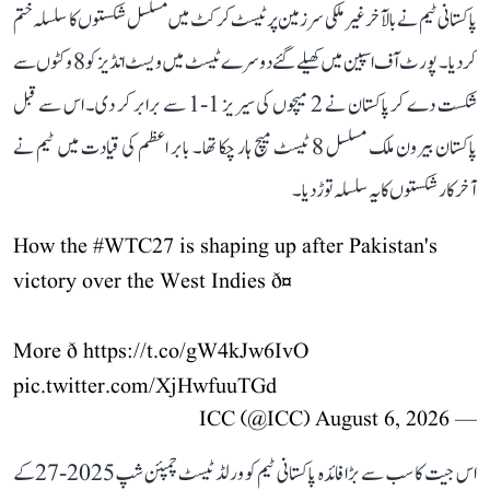
پاکستانی ٹیم نے بالآخر غیر ملکی سرزمین پر ٹیسٹ کرکٹ میں مسلسل شکستوں کا سلسلہ ختم
کر دیا۔ پورٹ آف اسپین میں کھیلے گئے دوسرے ٹیسٹ میں ویسٹ انڈیز کو 8 وکٹوں سے
شکست دے کر پاکستان نے 2 میچوں کی سیریز 1-1 سے برابر کر دی۔ اس سے قبل
پاکستان بیرون ملک مسلسل 8 ٹیسٹ میچ ہار چکا تھا۔ بابر اعظم کی قیادت میں ٹیم نے
آخرکار شکستوں کا یہ سلسلہ توڑ دیا۔
How the
#WTC27
is shaping up after Pakistan's
victory over the West Indies ð¤
More ð
https://t.co/gW4kJw6IvO
pic.twitter.com/XjHwfuuTGd
August 6, 2026
— ICC (@ICC)
اس جیت کا سب سے بڑا فائدہ پاکستانی ٹیم کو ورلڈ ٹیسٹ چمپئن شپ2025-27کے