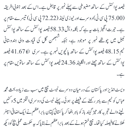
فیصد پوائنٹس کے ساتھ مضبوطی سے پہلے نمبر پر قابض ہے۔ اس کے بعد جنوبی افریقہ
(75.00 پی سی ٹی) دوسرے اور نیوزی لینڈ (72.22 پی سی ٹی) تیسرے مقام پر
ہے۔ حیرت انگیز بات یہ ہے کہ بنگلہ دیش 58.33 فیصد پوائنٹس کے ساتھ پوائنٹس
ٹیبل میں چوتھے نمبر پر موجود ہے، جبکہ شبھمن گل کی قیادت والی ہندوستانی
ٹیم 48.15 فیصد پوائنٹس کے ساتھ پانچویں نمبر پر ہے۔ سری لنکا 41.67 فیصد
پوائنٹس کے ساتھ چھٹے اور انگلینڈ 24.36 فیصد پوائنٹس کے ساتھ ساتویں مقام پر
ہے۔
ویسٹ انڈیز اور پاکستان کے درمیان دوسرے ٹیسٹ میچ میں سب سے زیادہ بحث محمد
عباس کو ٹیم سے باہر رکھنے کے فیصلے پر ہوئی۔ پہلے ٹیسٹ کی دوسری اننگز میں 5 وکٹیں
لینے والے تجربہ کار تیز گیند باز کو باہر بٹھا کر پاکستانی کپتان بابر اعظم نے ایک اضافی اسپنر
کھلانے کا فیصلہ کیا تھا۔ میچ ختم ہونے کے بعد بابر اعظم نے بتایا کہ یہ حکمت عملی پچ کو دیکھ