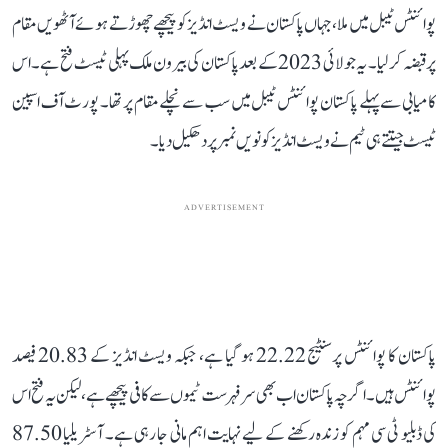
پوائنٹس ٹیبل میں ملا، جہاں پاکستان نے ویسٹ انڈیز کو پیچھے چھوڑتے ہوئے آٹھویں مقام
پر قبضہ کر لیا۔ یہ جولائی 2023 کے بعد پاکستان کی بیرون ملک پہلی ٹیسٹ فتح ہے۔ اس
کامیابی سے پہلے پاکستان پوائنٹس ٹیبل میں سب سے نچلے مقام پر تھا۔ پورٹ آف اسپین
ٹیسٹ جیتتے ہی ٹیم نے ویسٹ انڈیز کو نویں نمبر پر دھکیل دیا۔
ADVERTISEMENT
پاکستان کا پوائنٹس پرسنٹیج 22.22 ہو گیا ہے، جبکہ ویسٹ انڈیز کے 20.83 فیصد
پوائنٹس ہیں۔ اگرچہ پاکستان اب بھی سرفہرست ٹیموں سے کافی پیچھے ہے، لیکن یہ فتح اس
کی ڈبلیو ٹی سی مہم کو زندہ رکھنے کے لیے نہایت اہم مانی جا رہی ہے۔ آسٹریلیا 87.50