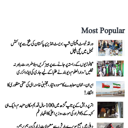
Most Popular
ورلڈ ٹیسٹ چمپئن شپ: ویسٹ انڈیز پر پاکستان کی فتح سے پوائنٹس
ٹیبل میں مچی ہلچل
’کانوڑیوں کے راستہ پر جانے سے پرہیز کریں، بلاضرورت باہر نہ
نکلیں‘، دارالعلوم دیوبند نے طلبا کے لیے جاری کی ایڈوائزری
ایران-عمان معاہدے کا مسودہ تیار، مجتبیٰ خامنہ ای کی حتمی منظوری کا
انتظار!
اتر پردیش کے پرتاپ گڑھ میں 100 سال قدیم مکان منہدم، ایک ہی
کنبہ کے 6 افراد کی موت، وزیر اعلیٰ کا اظہارِ غم
دہلی میں صبح سویرے بارش سے معمولات زندگی درہم برہم،