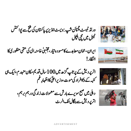
ورلڈ ٹیسٹ چمپئن شپ: ویسٹ انڈیز پر پاکستان کی فتح سے پوائنٹس
ٹیبل میں مچی ہلچل
ایران-عمان معاہدے کا مسودہ تیار، مجتبیٰ خامنہ ای کی حتمی منظوری کا
انتظار!
اتر پردیش کے پرتاپ گڑھ میں 100 سال قدیم مکان منہدم، ایک ہی
کنبہ کے 6 افراد کی موت، وزیر اعلیٰ کا اظہارِ غم
دہلی میں صبح سویرے بارش سے معمولات زندگی درہم برہم،
اترپردیش سے بنگال تک الرٹ
ADVERTISEMENT