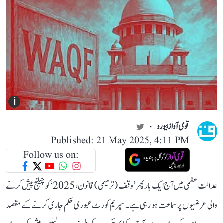
i
قومی آواز بیورو
Published: 21 May 2025, 4:11 PM
Follow us on:
عدالت عظمیٰ میں آج ایک بار پھر ’وقف (ترمیمی) قانون، 2025‘ کو چیلنج پیش کرنے
والی عرضیوں پر سماعت ہو رہی ہے۔ سپریم کورٹ عبوری حکم جاری کرنے کے مقصد