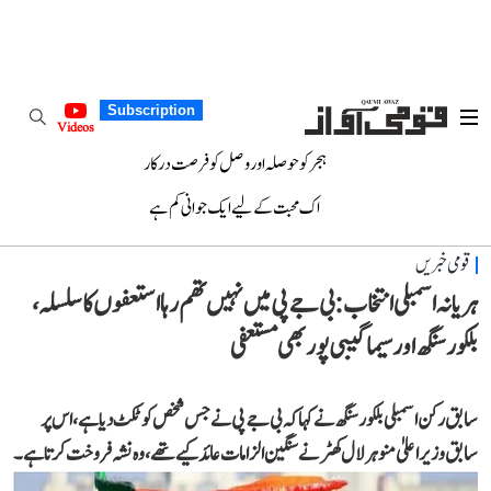
Subscription
Videos
ہجر کو حوصلہ اور وصل کو فرصت درکار
اک محبت کے لیے ایک جوانی کم ہے
قومی خبریں
ہریانہ اسمبلی انتخاب: بی جے پی میں نہیں تھم رہا استعفوں کا سلسلہ،
بلکور سنگھ اور سیما گیبی پور بھی مستعفی
سابق رکن اسمبلی بلکور سنگھ نے کہا کہ بی جے پی نے جس شخص کو ٹکٹ دیا ہے، اس پر
سابق وزیر اعلیٰ منوہر لال کھٹر نے سنگین الزامات عائد کیے تھے، وہ نشہ فروخت کرتا ہے۔