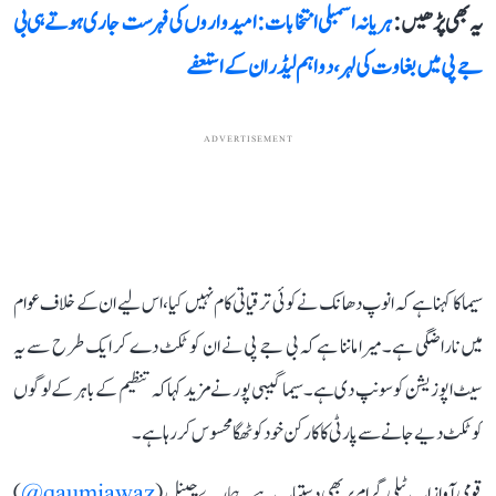
یہ بھی پڑھیں :
ہریانہ اسمبلی انتخابات: امیدواروں کی فہرست جاری ہوتے ہی بی
جے پی میں بغاوت کی لہر، دو اہم لیڈران کے استعفے
ADVERTISEMENT
سیما کا کہنا ہے کہ انوپ دھانک نے کوئی ترقیاتی کام نہیں کیا، اس لیے ان کے خلاف عوام
میں ناراضگی ہے۔ میرا ماننا ہے کہ بی جے پی نے ان کو ٹکٹ دے کر ایک طرح سے یہ
سیٹ اپوزیشن کو سونپ دی ہے۔ سیما گیبی پور نے مزید کہا کہ تنظیم کے باہر کے لوگوں
کو ٹکٹ دیے جانے سے پارٹی کا کارکن خود کو ٹھگا محسوس کر رہا ہے۔
قومی آواز اب ٹیلی گرام پر بھی دستیاب ہے۔ ہمارے چینل (
qaumiawaz@
)