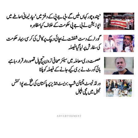
’چندہ چور کہاں ملیں گے، بی جے پی کے دفتر میں‘، پارلیمانی احاطے میں
اپوزیشن نے بی جے پی حکومت کے خلاف کیا مظاہرہ
گورنر کے دست شفقت نے بچائی دیپک پرکاش کی کرسی، بہار حکومت
کی سفارش پر لیا گیا فیصلہ
عصمت دری معاملہ میں سینئر صحافی ترون تیج پال قصوروار قرار، بامبے
ہائی کورٹ نے بری کیے جانے کے فیصلہ کو پلٹا
ورلڈ ٹیسٹ چمپئن شپ: ویسٹ انڈیز پر پاکستان کی فتح سے پوائنٹس
ٹیبل میں مچی ہلچل
ADVERTISEMENT