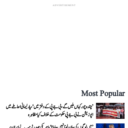
ADVERTISEMENT
Most Popular
’چندہ چور کہاں ملیں گے، بی جے پی کے دفتر میں‘، پارلیمانی احاطے میں
اپوزیشن نے بی جے پی حکومت کے خلاف کیا مظاہرہ
’میں لوگوں کی جان لینا نہیں چاہتا‘، امریکی صدر ٹرمپ نے ایران پر