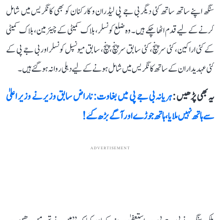
سنگھ اپنے ساتھ ساتھ کئی دیگر بی جے پی لیڈران و کارکنان کو بھی کانگریس میں شامل
کرنے کے لیے قدم اٹھا چکے ہیں۔ وہ ضلع کونسلر، بلاک کمیٹی کے چیئرمین، بلاک کمیٹی
کے کئی اراکین، کئی سرپنچ، کئی سابق سرپنچ، پنچ، سابق میونسپل کونسلر اور بی جے پی کے
کئی عہدیداران کے ساتھ کانگریس میں شامل ہونے کے لیے دہلی روانہ ہو گئے ہیں۔
یہ بھی پڑھیں :
ہریانہ بی جے پی میں بغاوت: ناراض سابق وزیر نے وزیر اعلیٰ
سے ہاتھ نہیں ملایا، ہاتھ جوڑے اور آگے بڑھ گئے!
ADVERTISEMENT