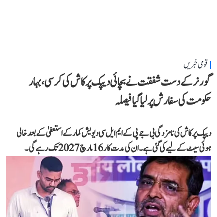
قومی خبریں
گورنر کے دست شفقت نے بچائی دیپک پرکاش کی کرسی، بہار
حکومت کی سفارش پر لیا گیا فیصلہ
دیپک پرکاش کی نامزدگی بی جے پی کے ایم ایل سی دیویش کمار کے استعفیٰ کے بعد خالی
ہوئی سیٹ کے لیے کی گئی ہے۔ ان کی مدت کار 16 مارچ 2027 تک رہے گی۔