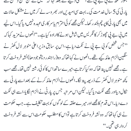
بلکور سنگھ نے بی جے پی سے استعفیٰ دینے کے بعد کہا کہ ’’میں نے تن من دھن سے
پارٹی کی 5 سال خدمت کی۔ بہت سی امیدیں اور بھروسہ لے کر میں نے مشکل حالات
میں بھی پارٹی کا پرچم بلند رکھا۔ لیکن مجھے کوئی احترام یا سرکاری عہدہ نہیں دیا گیا۔ اس لیے
میں بی جے پی چھوڑ کر کانگریس میں شامل ہونے کا ارادہ کیا ہے۔‘‘ انھوں نے مزید کہا کہ
’’جس شخص کو بی جے پی نے ٹکٹ دیا ہے، اس پر سابق وزیر اعلیٰ منوہر لال کھٹر نے
سنگین الزام عائد کیے تھے۔ انھوں نے کہا تھا کہ وہ (راجندر دیشوجودھا) نشہ فروخت کرتا
ہے۔ مجھے نہیں پتہ تھا کہ وہ کیا کرتا ہے، میرے ساتھ اس کا کوئی رشتہ نہیں تھا۔ مجھے سب
کچھ منوہر لال کھٹر کے ذریعہ پتہ لگا۔ انھوں نے الزام عائد کرنے کے بعد اسے پارٹی سے
نکال دیا اور مجھے ٹکٹ دیا گیا۔ لیکن اس مرتبہ جس پر پارٹی نے الزام لگایا، اسے ہی ٹکٹ
دے دیا۔ اس قدم کا مجھے اور میرے حلقہ کے لوگوں کو بہت تکلیف ہے۔ جب حکومت
نے ہی کہا تھا کہ وہ نشہ فروخت کرتا ہے تو اس کا مطلب حکومت اس سے نشہ فروخت
کروا رہی تھی۔‘‘