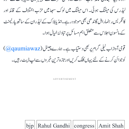
لیڈرس کی میٹنگ ہوئی۔ اس میٹنگ میں لوک سبھا میں حزب اختلاف کے قائد اور
کانگریس رہنما راہل گاندھی بھی موجود رہے۔ انڈیا بلاک کے لیڈران کے ساتھ پارلیمنٹ
کے مانسون اجلاس سے متعلق اہم مسائل پر تبادلۂ خیال ہوا۔
قومی آواز اب ٹیلی گرام پر بھی دستیاب ہے۔ ہمارے چینل (
qaumiawaz@
)
کو جوائن کرنے کے لئے یہاں کلک کریں اور تازہ ترین خبروں سے اپ ڈیٹ رہیں۔
ADVERTISEMENT
bjp
Rahul Gandhi
congress
Amit Shah