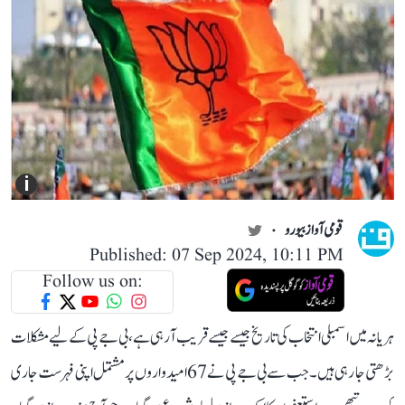
i
قومی آواز بیورو
Published: 07 Sep 2024, 10:11 PM
Follow us on:
ہریانہ میں اسمبلی انتخاب کی تاریخ جیسے جیسے قریب آ رہی ہے، بی جے پی کے لیے مشکلات
بڑھتی جا رہی ہیں۔ جب سے بی جے پی نے 67 امیدواروں پر مشتمل اپنی فہرست جاری