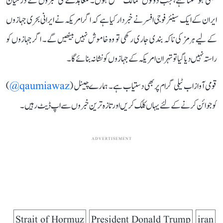
تبھی ہو سکتا ہے، جب دونوں ممالک متفق ہوں۔ معاہدے کی خبروں کے درمیان
ایران کے ایک سینئر فوجی افسر نے خبردار کیا ہے کہ اگر امریکہ نے ایرانی بحری جہازوں
کے لیے ہرمز کی ناکہ بندی جاری رکھی تو وہ خاموش نہیں بیٹھیں گے۔ اگر جہازوں کو
راستہ نہیں دیا گیا تو تہران امریکہ کے جہازوں کو نشانہ بنائے گا۔
قومی آواز اب ٹیلی گرام پر بھی دستیاب ہے۔ ہمارے چینل (
qaumiawaz@
)
کو جوائن کرنے کے لئے یہاں کلک کریں اور تازہ ترین خبروں سے اپ ڈیٹ رہیں۔
ADVERTISEMENT
Strait of Hormuz
President Donald Trump
iran