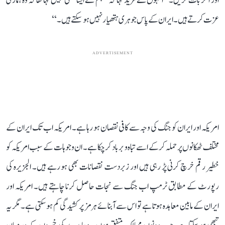
اور آکر بات کریں۔‘‘ انہوں نے مزید کہا کہ ’’ہم نے ایسا کبھی نہیں کہا تھا کہ وہ ہماری
عزت کرتے ہیں۔ ایران کے پاس جوہری ہتھیار نہیں ہو سکتے ہیں۔‘‘
ADVERTISEMENT
امریکہ اور ایران کو جنگ کی وجہ سے کافی نقصان ہو رہا ہے۔ امریکہ اب تک ایران کے
مختلف ٹھکانوں پر حملہ کر کے اسے تباہ و برباد کر چکا ہے۔ ان وجوہات کے سبب امریکہ کو
خطیر رقم خرچ کرنی پڑ رہی ہیں اور زبردست نقصانات بھی ہو رہے ہیں۔ الجزیرہ کی
رپورٹ کے مطابق ٹرمپ اب جنگ سے نجات حاصل کرنا چاہتے ہیں۔ امریکہ اور
ایران کے مابین معاہدہ ہوتا ہے تو اس سے آبنائے ہرمز پر کشیدگی کم ہو سکتی ہے۔ مگر یہ