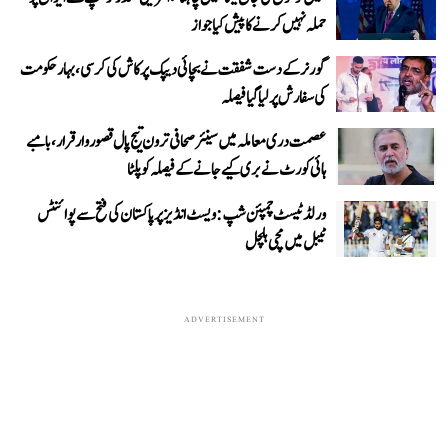
حملہ نہیں کرنے کا پیش کیا جواز
گورنر کے دست شفقت نے بچائی دیپک پرکاش کی کرسی، بہار حکومت
کی سفارش پر لیا گیا فیصلہ
عصمت دری معاملہ میں سینئر صحافی ترون تیج پال قصوروار قرار، بامبے
ہائی کورٹ نے بری کیے جانے کے فیصلہ کو پلٹا
ورلڈ ٹیسٹ چمپئن شپ: ویسٹ انڈیز پر پاکستان کی فتح سے پوائنٹس
ٹیبل میں مچی ہلچل
ADVERTISEMENT