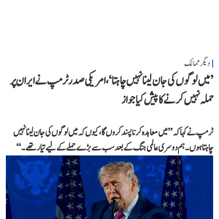
دیگر ممالک
’میں لوگوں کی جان لینا نہیں چاہتا‘، امریکی صدر ٹرمپ نے ایران پر
حملہ نہیں کرنے کا پیش کیا جواز
ٹرمپ نے کہا کہ ’’میں معاہدہ کرنا پسند کروں گا، کیوں کہ میں لوگوں کی جان لینا نہیں
چاہتا ہوں۔ ہم دوسری عالمی جنگ کے بعد سب سے بڑے حملے کے لیے تیار تھے۔‘‘