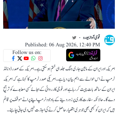
قومی آواز بیورو
Published: 06 Aug 2026, 12:40 PM
Follow us on:
امریکہ اور ایران کے مابین جاری جنگ جلد ہی ختم ہو سکتی ہے۔ امریکہ کے صدر ڈونالڈ
ٹرمپ نے اس حوالے سے اہم بیان دیا ہے۔ امریکی صدر ٹرمپ کا کہنا ہے کہ امریکہ
ایران کے ساتھ بات چیت کر رہا ہے اور فوجی کارروائی کے بجائے کسی معاہدے کو ترجیح
دے گا۔ حالانکہ سفارت کاری پر زور دینے کے باوجود ٹرمپ اپنے پرانے موقف پر قائم
ہیں کہ ایران کو کبھی بھی جوہری ہتھیار حاصل کرنے کی اجازت نہیں دی جانی چاہئے۔