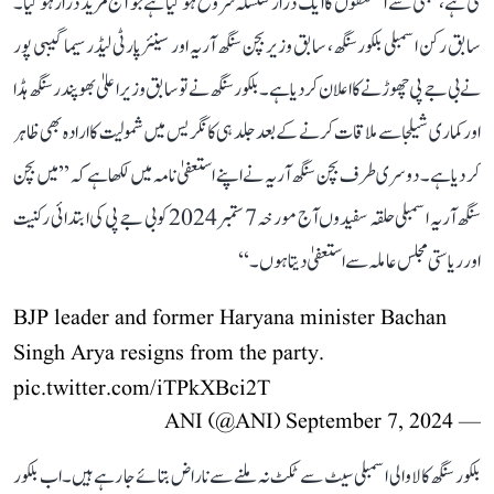
کی ہے، تبھی سے استعفوں کا ایک دراز سلسلہ شروع ہو گیا ہے جو آج مزید دراز ہو گیا۔
سابق رکن اسمبلی بلکور سنگھ، سابق وزیر بچن سنگھ آریہ اور سینئر پارٹی لیڈر سیما گیبی پور
نے بی جے پی چھوڑنے کا اعلان کر دیا ہے۔ بلکور سنگھ نے تو سابق وزیر اعلیٰ بھوپندر سنگھ ہڈا
اور کماری شیلجا سے ملاقات کرنے کے بعد جلد ہی کانگریس میں شمولیت کا ارادہ بھی ظاہر
کر دیا ہے۔ دوسری طرف بچن سنگھ آریہ نے اپنے استعفیٰ نامہ میں لکھا ہے کہ ’’میں بچن
سنگھ آریہ اسمبلی حلقہ سفیدوں آج مورخہ 7 ستمبر 2024 کو بی جے پی کی ابتدائی رکنیت
اور ریاستی مجلس عاملہ سے استعفیٰ دیتا ہوں۔‘‘
BJP leader and former Haryana minister Bachan
Singh Arya resigns from the party.
pic.twitter.com/iTPkXBci2T
September 7, 2024
— ANI (@ANI)
بلکور سنگھ کالاوالی اسمبلی سیٹ سے ٹکٹ نہ ملنے سے ناراض بتائے جا رہے ہیں۔ اب بلکور