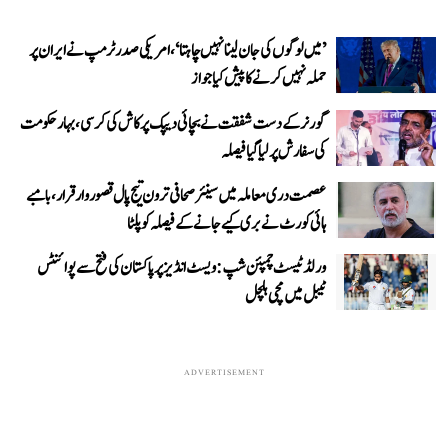
’میں لوگوں کی جان لینا نہیں چاہتا‘، امریکی صدر ٹرمپ نے ایران پر
حملہ نہیں کرنے کا پیش کیا جواز
گورنر کے دست شفقت نے بچائی دیپک پرکاش کی کرسی، بہار حکومت
کی سفارش پر لیا گیا فیصلہ
عصمت دری معاملہ میں سینئر صحافی ترون تیج پال قصوروار قرار، بامبے
ہائی کورٹ نے بری کیے جانے کے فیصلہ کو پلٹا
ورلڈ ٹیسٹ چمپئن شپ: ویسٹ انڈیز پر پاکستان کی فتح سے پوائنٹس
ٹیبل میں مچی ہلچل
ADVERTISEMENT