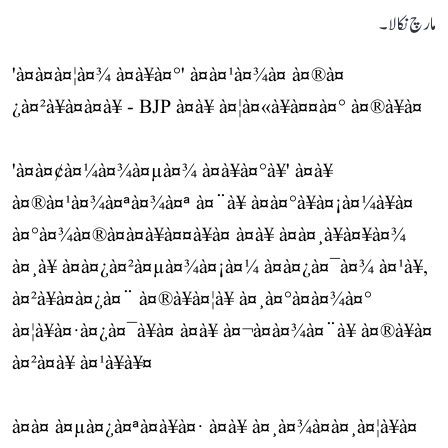
مارچ نکالا۔
'à¤à¤à¤¦à¤¾ à¤à¥à¤°' à¤à¤¹à¤¾à¤ à¤®à¤
¿à¤²à¥à¤à¤à¥ - BJP à¤à¥ à¤¦à¤«à¥à¤¤à¤° à¤®à¥à¤
'à¤à¤¢à¤¼à¤¾à¤µà¤¾ à¤à¥à¤°à¥' à¤à¥
à¤®à¤¹à¤¾à¤ªà¤¾à¤ª à¤¨à¥ à¤à¤°à¥à¤¡à¤¼à¥à¤
à¤°à¤¾à¤®à¤­à¤à¥à¤¤à¥à¤ à¤à¥ à¤à¤¸à¥à¤¥à¤¾
à¤¸à¥ à¤à¤¿à¤²à¤µà¤¾à¤¡à¤¼ à¤à¤¿à¤¯à¤¾ à¤¹à¥,
à¤²à¥à¤à¤¿à¤¨ à¤®à¥à¤¦à¥ à¤¸à¤°à¤à¤¾à¤°
à¤¦à¥à¤·à¤¿à¤¯à¥à¤ à¤à¥ à¤¬à¤à¤¾à¤¨à¥ à¤®à¥à¤
à¤²à¤à¥ à¤¹à¥à¥¤
à¤à¤ à¤µà¤¿à¤ªà¤à¥à¤· à¤à¥ à¤¸à¤¾à¤à¤¸à¤¦à¥à¤