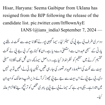
Hisar, Haryana: Seema Gaibipur from Uklana has
resigned from the BJP following the release of the
candidate list.
pic.twitter.com/Itf0ownAyE
September 7, 2024
— IANS (@ians_india)
دوسری طرف بی جے پی کی سینئر لیڈر سیما گیبی پور نے اُکلانا سیٹ سے ٹکٹ نہ ملنے پر
پارٹی کے سبھی عہدوں سے استعفیٰ دے دیا ہے۔ ان کا کہنا ہے کہ بی جے پی نے ٹکٹ
تقسیم کرنے میں تنظیم کو نظر انداز کیا ہے۔ دراصل سیما کچھ دن قبل تک اُکلانا اسمبلی
سیٹ سے ٹکٹ کی مضبوط دعویدار تصور کی جا رہی تھیں، لیکن پارٹی نے انھیں توجہ نہیں
دی۔ بی جے پی نے اس سیٹ سے جے جے پی چھوڑ کر آئے وزیر انوپ دھانک کو میدان
میں اتارا ہے۔ یہی وجہ ہے کہ سیما نے بی جے پی پر باہری شخص کو ترجیح دینے کا الزام عائد
کیا۔