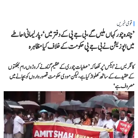
قومی خبریں
’چندہ چور کہاں ملیں گے، بی جے پی کے دفتر میں‘، پارلیمانی احاطے
میں اپوزیشن نے بی جے پی حکومت کے خلاف کیا مظاہرہ
کانگریس نے ’ایکس‘ پر لکھا کہ ’عطیات چوری کے عظیم گناہ نے کروڑوں رام بھکتوں
کے عقیدے کے ساتھ کھلواڑ کیا ہے، لیکن مودی حکومت قصورواروں کو بچانے میں
مصروف ہے‘