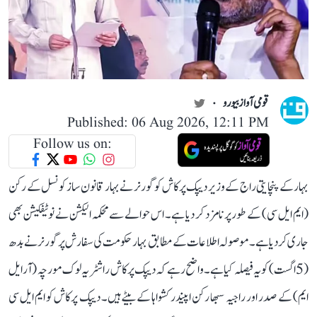
قومی آواز بیورو
Published: 06 Aug 2026, 12:11 PM
Follow us on:
بہار کے پنچایتی راج کے وزیر دیپک پرکاش کو گورنر نے بہار قانون ساز کونسل کے رکن
(ایم ایل سی) کے طور پر نامزد کر دیا ہے۔ اس حوالے سے محکمہ الیکشن نے نوٹیفکیشن بھی
جاری کر دیا ہے۔ موصولہ اطلاعات کے مطابق بہار حکومت کی سفارش پر گورنر نے بدھ
(5 اگست) کو یہ فیصلہ کیا ہے۔ واضح رہے کہ دیپک پرکاش راشٹریہ لوک مورچہ (آر ایل
ایم) کے صدر اور راجیہ سبھا رکن اپیندر کشواہا کے بیٹے ہیں۔ دیپک پرکاش کو ایم ایل سی