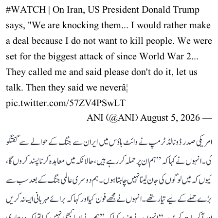
#WATCH
| On Iran, US President Donald Trump
says, "We are knocking them... I would rather make
a deal because I do not want to kill people. We were
set for the biggest attack of since World War 2...
They called me and said please don't do it, let us
talk. Then they said we neverâ¦
pic.twitter.com/57ZV4PSwLT
August 5, 2026
— ANI (@ANI)
امریکی صدر ڈونالڈ ٹرمپ نے وائٹ ہاؤس میں ایران سے جنگ کے حوالے سے گفتگو
کی۔ انہوں نے کہا کہ ’’ہم ان پر حملہ کر رہے ہیں، حالانکہ میں معاہدہ کرنا پسند کروں گا،
کیوں کہ میں لوگوں کی جان لینا نہیں چاہتا ہوں۔ ہم دوسری عالمی جنگ کے بعد سب سے
بڑے حملے کے لیے تیار تھے۔ انہوں نے مجھے فون کیا اور کہا کہ برائے مہربانی ایسا نہ کریں