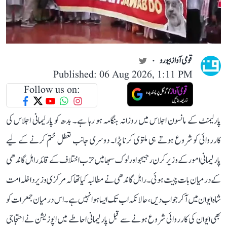
قومی آواز بیورو
Published: 06 Aug 2026, 1:11 PM
Follow us on:
پارلیمنٹ کے مانسون اجلاس میں روزانہ ہنگامہ ہو رہا ہے۔ بدھ کو پارلیمانی اجلاس کی
کارروائی کو شروع ہوتے ہی ملتوی کرنا پڑا۔ دوسری جانب تعطل ختم کرنے کے لیے
پارلیمانی امور کے وزیر کرن رجیجو اور لوک سبھا میں حزب اختلاف کے قائد راہل گاندھی
کے درمیان بات چیت ہوئی۔ راہل گاندھی نے مطالبہ کیا تھا کہ مرکزی وزیر داخلہ امت
شاہ ایوان میں آ کر جواب دیں، حالانکہ اب تک ایسا ہوا نہیں ہے۔ اس درمیان جمعرات کو
بھی ایوان کی کارروائی شروع ہونے سے قبل پارلیمانی احاطے میں اپوزیشن نے احتجاجی