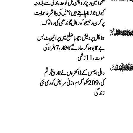
’خواتین ریزرویشن بل کو حدبندی سے بلا وجہ
کیوں جوڑنا چاہتے ہیں؟‘ بل کی بلا شرط حمایت
پر کرن رجیجو کو راہل گاندھی کی دوٹوک
ہماچل پردیش: چمبا ضلع میں پرائیویٹ بس
بے قابو ہوکر حادثے کا شکار، 7 افراد کی
موت، 11 زخمی
دہلی ایمس کے ڈاکٹروں نے تاریخ رقم
کی، 209 کلوگرام وزنی مریض کو دی نئی
زندگی