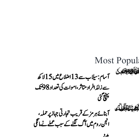
Most Popul
آسام: سیلاب سے 13 اضلاع میں 15 لاکھ
سے زائد افراد متاثر، اموات کی تعداد 98 تک
پہنچ گئی
آبنائے ہرمز کے قریب تجارتی جہاز پر حملہ،
انجن روم میں آگ لگنے کے سبب عملے نے مانگی
مدد