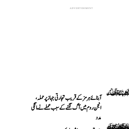
ADVERTISEMENT
آبنائے ہرمز کے قریب تجارتی جہاز پر حملہ،
انجن روم میں آگ لگنے کے سبب عملے نے مانگی
مدد