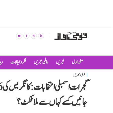
صفحہ اول
خبریں
عالمی خبریں
فکر و خیالات
وی
قومی خبریں
جانیں کسے کہاں سے ملا ٹکٹ؟