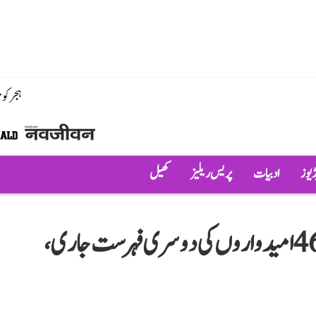
ہجر کو
ڈیوز
ادبیات
پریس ریلیز
کھیل
گجرات اسمبلی انتخابات: کانگریس کی 46 امیدواروں کی دوسری فہرست جاری،