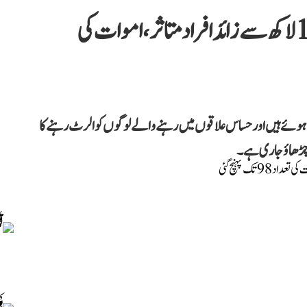
آسام: سیلاب سے 13 اضلاع میں 15 لاکھ سے زائد افراد متاثر، اموات کی
ے ہوئے ہیں اور حساس علاقوں میں رہنے والے لوگوں کو الرٹ رہنے کا
ار چڑھاؤ جاری ہے۔