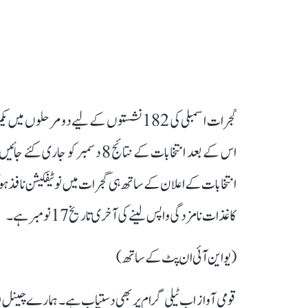
اس کے بعد انتخابات کے نتائج 8 دس
کاغذات نامزدگی واپس لینے کی آخری تاریخ 17 نومبر ہے۔
(یو این آئی ان پٹ کے ساتھ)
قومی آواز اب ٹیلی گرام پر بھی دستیاب ہے۔ ہمارے چینل 