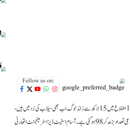
Follow us on:
آسام میں سیلاب کی صورتحال انتہائی سنگین بنی ہوئی ہے، 13 اضلاع میں 15 لاکھ سے زائد لوگ اب بھی سیلاب کی زد میں ہیں،
جبکہ سیلاب کے باعث رواں سال ہلاک ہونے والوں کی مجموعی تعداد بڑھ کر 98 ہو گئی ہے۔ آسام اسٹیٹ ڈیزاسٹر مینجمنٹ اتھارٹی