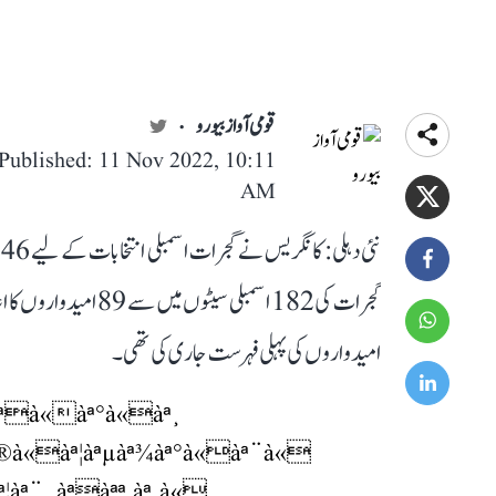
قومی آواز بیورو
Published: 11 Nov 2022, 10:11
AM
ن
امیدواروں کی پہلی فہرست جاری کی تھی۔
àªà«àª°à«àª¸
ª®à«àª¦àªµàª¾àª°à«àª¨à«
àª¨. àªàªª àª¸à«