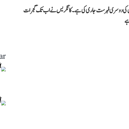
ت اسمبلی انتخابات کے لیے 46 امیدواروں کی دوسری فہرست جاری کی ہے۔ کانگریس نے اب تک گجرات
ar