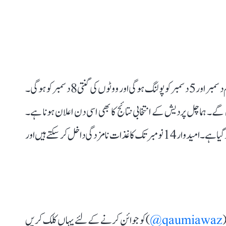
گجرات اسمبلی کی 182 نشستوں کے لیے دو مرحلوں میں یکم دسمبر اور 5 دسمبر کو پولنگ ہوگی اور ووٹوں کی گنتی 8 دسمبر کو ہوگی۔
مبر کو جاری کئے جائیں گے۔ ہماچل پردیش کے انتخابی نتائج کا بھی اسی دن اعلان ہونا ہے۔
انتخابات کے اعلان کے ساتھ ہی گجرات میں نوٹیفکیشن نافذ ہو گیا ہے۔ امیدوار 14 نومبر تک کاغذات نامزدگی داخل کر سکتے ہیں اور
(
qaumiawaz@
) کو جوائن کرنے کے لئے یہاں کلک کریں