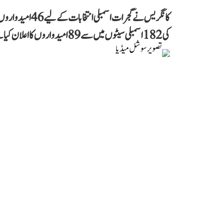
کانگریس نے گجرا
کی 182 اسمبلی سیٹوں میں سے 89 امیدواروں کا اعلان کیا ہے