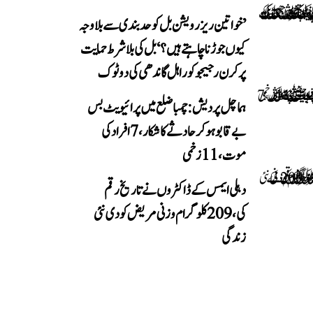
’خواتین ریزرویشن بل کو حدبندی سے بلا وجہ
کیوں جوڑنا چاہتے ہیں؟‘ بل کی بلا شرط حمایت
پر کرن رجیجو کو راہل گاندھی کی دوٹوک
ہماچل پردیش: چمبا ضلع میں پرائیویٹ بس
بے قابو ہوکر حادثے کا شکار، 7 افراد کی
موت، 11 زخمی
دہلی ایمس کے ڈاکٹروں نے تاریخ رقم
کی، 209 کلوگرام وزنی مریض کو دی نئی
زندگی