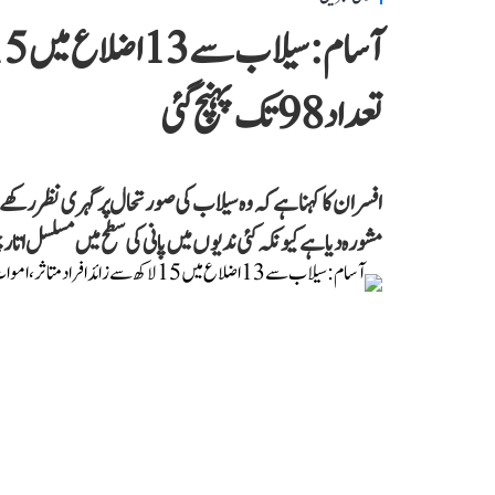
تعداد 98 تک پہنچ گئی
افسران کا کہنا ہے کہ وہ سیلاب کی صورتحال پر گہری نظر رکھ
مشورہ دیا ہے کیونکہ کئی ندیوں میں پانی کی سطح میں مسلسل ات