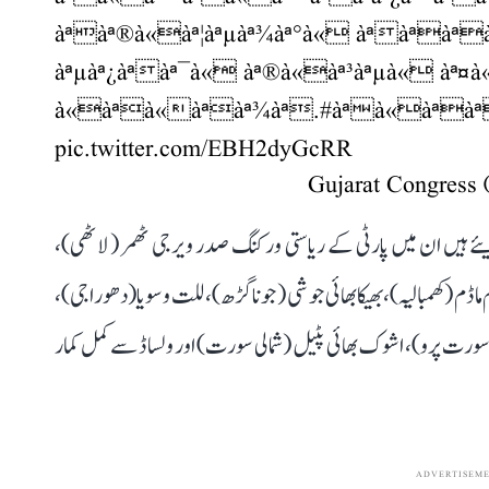
àªàª®à«àª¦àªµàª¾àª°à« àªàªàª
àªµàª¿àªàª¯à« àª®à«àª³àªµà« àª¤à
à«àªà«àªàª¾àª.
#àªà«àªàª
pic.twitter.com/EBH2dyGcRR
ہیں ان میں پارٹی کے ریاستی ورکنگ صدر ویرجی ٹھمر ( لاٹھی)،
ڈم (کھمبالیہ)، بھیکابھائی جوشی (جوناگڑھ)، للت وسویا (دھوراجی)،
لا (سورت پرو)، اشوک بھائی پٹیل (شمالی سورت) اور ولساڈ سے کمل کمار
ADVERTISEM