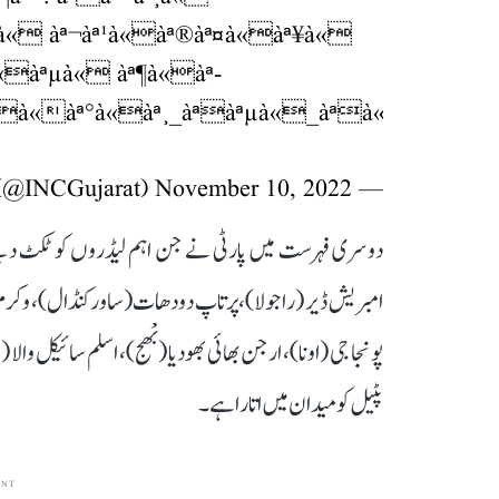
à« àª¬àª¹à«àª®àª¤à«àª¥à«
«àªµà« àª¶à«àª­
à«àª°à«àª¸_àªàªµà«_àªà«
November 10, 2022
— Gujarat Congress (@INCGujarat)
دوسری فہرست میں پارٹی نے جن اہم لیڈروں کو ٹکٹ دیئے 
امبریش ڈیر (راجولا)، پرتاپ دودھات (ساور کنڈال)، وکرم ما
پونجا جی (اونا)، ارجن بھائی بھودیا (بْھج)، اسلم سائیکل وا
پٹیل کو میدان میں اتارا ہے۔
ENT