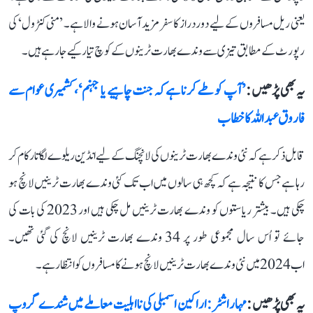
یعنی ریل مسافروں کے لیے دور دراز کا سفر مزید آسان ہونے والا ہے۔ ’منی کنٹرول‘ کی
رپورٹ کے مطابق تیزی سے وندے بھارت ٹرینوں کے کوچ تیار کیے جا رہے ہیں۔
یہ بھی پڑھیں :
’آپ کو طے کرنا ہے کہ جنت چاہیے یا جہنم‘، کشمیری عوام سے
فاروق عبداللہ کا خطاب
قابل ذکر ہے کہ نئی وندے بھارت ٹرینوں کی لانچنگ کے لیے انڈین ریلوے لگاتار کام کر
رہا ہے جس کا نتیجہ ہے کہ کچھ ہی سالوں میں اب تک کئی وندے بھارت ٹرینیں لانچ ہو
چکی ہیں۔ بیشتر ریاستوں کو وندے بھارت ٹرینیں مل چکی ہیں اور 2023 کی بات کی
جائے تو اُس سال مجموعی طور پر 34 وندے بھارت ٹرینیں لانچ کی گئی تھیں۔
اب 2024 میں نئی وندے بھارت ٹرینیں لانچ ہونے کا مسافروں کو انتظار ہے۔
یہ بھی پڑھیں :
مہاراشٹر: اراکین اسمبلی کی نااہلیت معاملے میں شندے گروپ