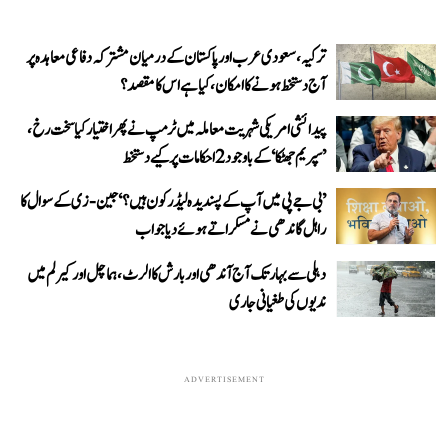
ترکیہ، سعودی عرب اور پاکستان کے درمیان مشترکہ دفاعی معاہدہ پر
آج دستخط ہونے کا امکان، کیا ہے اس کا مقصد؟
پیدائشی امریکی شہریت معاملہ میں ٹرمپ نے پھر اختیار کیا سخت رخ،
’سپریم جھٹکا‘ کے باوجود 2 احکامات پر کیے دستخط
’بی جے پی میں آپ کے پسندیدہ لیڈر کون ہیں؟‘ جین-زی کے سوال کا
راہل گاندھی نے مسکراتے ہوئے دیا جواب
دہلی سے بہار تک آج آندھی اور بارش کا الرٹ، ہماچل اور کیرلم میں
ندیوں کی طغیانی جاری
ADVERTISEMENT