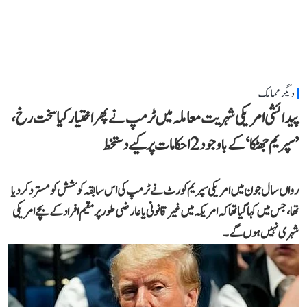
دیگر ممالک
پیدائشی امریکی شہریت معاملہ میں ٹرمپ نے پھر اختیار کیا سخت رخ،
’سپریم جھٹکا‘ کے باوجود 2 احکامات پر کیے دستخط
رواں سال جون میں امریکی سپریم کورٹ نے ٹرمپ کی اس سابقہ کوشش کو مسترد کر دیا
تھا، جس میں کہا گیا تھا کہ امریکہ میں غیر قانونی یا عارضی طور پر مقیم افراد کے بچے امریکی
شہری نہیں ہوں گے۔