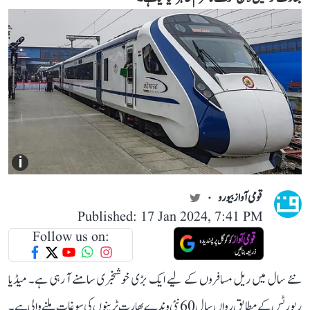
i
قومی آواز بیورو
Published: 17 Jan 2024, 7:41 PM
Follow us on:
نئے سال میں ریل مسافروں کے لیے ایک بڑی خوشخبری سامنے آ رہی ہے۔ میڈیا
رپورٹس کے مطابق رواں سال 60 نئی وندے بھارت ٹرینوں کی سوغات ملنے والی ہے۔