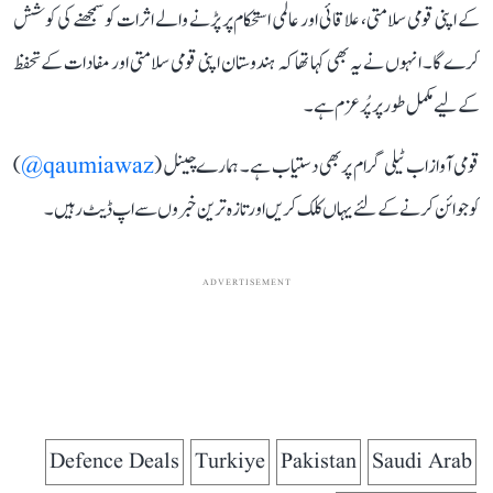
کے اپنی قومی سلامتی، علاقائی اور عالمی استحکام پر پڑنے والے اثرات کو سمجھنے کی کوشش
کرے گا۔ انہوں نے یہ بھی کہا تھا کہ ہندوستان اپنی قومی سلامتی اور مفادات کے تحفظ
کے لیے مکمل طور پر پُرعزم ہے۔
قومی آواز اب ٹیلی گرام پر بھی دستیاب ہے۔ ہمارے چینل (
qaumiawaz@
)
کو جوائن کرنے کے لئے یہاں کلک کریں اور تازہ ترین خبروں سے اپ ڈیٹ رہیں۔
ADVERTISEMENT
Defence Deals
Turkiye
Pakistan
Saudi Arab