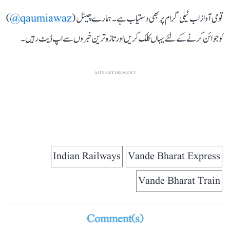
قومی آواز اب ٹیلی گرام پر بھی دستیاب ہے۔ ہمارے چینل (
qaumiawaz@
)
کو جوائن کرنے کے لئے یہاں کلک کریں اور تازہ ترین خبروں سے اپ ڈیٹ رہیں۔
ADVERTISEMENT
Indian Railways
Vande Bharat Express
Vande Bharat Train
Comment(s)