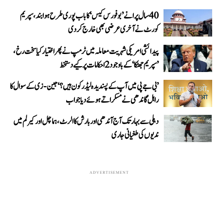
40 سال پرانے ’بوفورس کیس‘ کا باب پوری طرح ہوا بند، سپریم
کورٹ نے آخری عرضی بھی خارج کر دی
پیدائشی امریکی شہریت معاملہ میں ٹرمپ نے پھر اختیار کیا سخت رخ،
’سپریم جھٹکا‘ کے باوجود 2 احکامات پر کیے دستخط
’بی جے پی میں آپ کے پسندیدہ لیڈر کون ہیں؟‘ جین-زی کے سوال کا
راہل گاندھی نے مسکراتے ہوئے دیا جواب
دہلی سے بہار تک آج آندھی اور بارش کا الرٹ، ہماچل اور کیرلم میں
ندیوں کی طغیانی جاری
ADVERTISEMENT