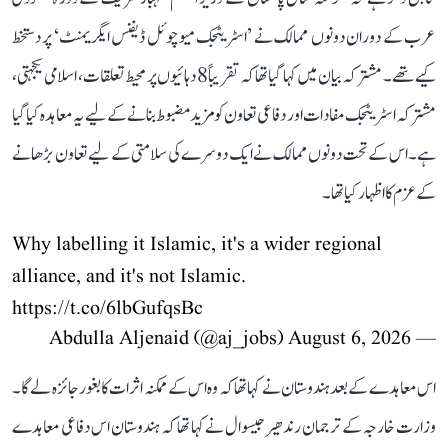
عرب کے دوران دونوں ممالک نے ’اسٹریٹجک میوچوئل ڈیفنس ایگریمنٹ‘ پر دستخط
کیے تھے۔ مشترکہ بیان میں کہا گیا تھا کہ تقریباً 8 دہائیوں پر محیط تعلقات، اسلامی یکجہتی،
مشترکہ اسٹریٹجک مفادات اور دفاعی تعاون کو مزید مضبوط بنانے کے لیے یہ معاہدہ کیا گیا
ہے۔ اس کے تحت دونوں ممالک نے ایک دوسرے کی سلامتی کے لیے تعاون بڑھانے
کے عزم کا اظہار کیا تھا۔
Why labelling it Islamic, it's a wider regional
alliance, and it's not Islamic.
https://t.co/6lbGufqsBc
August 6, 2026
— Abdulla Aljenaid (@aj_jobs)
اس معاہدے کے بعد ہندوستان نے کہا تھا کہ وہ اس کے ممکنہ اثرات کا بغور جائزہ لے گا۔
وزارت خارجہ کے ترجمان رندھیر جیسوال نے کہا تھا کہ ہندوستان اس دفاعی معاہدے