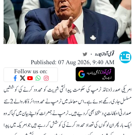
قومی آواز بیورو
Published: 07 Aug 2026, 9:40 AM
Follow us on:
امریکی صدر ڈونالڈ ٹرمپ کی حکومت پیدائشی شہریت کو محدود کرنے کی کوششیں
مسلسل جاری رکھے ہوئے ہے۔ اس معاملہ میں ٹرمپ نے محدود دائرۂ کار والے 2 نئے
صدارتی احکامات پر دستخط بھی کر دیے ہیں۔ ٹرمپ نے جمعرات کو اپنے بیان میں کہا کہ وہ
ایک بار پھر ان لوگوں کی تعداد محدود کرنے کی کوشش کر رہے ہیں جو امریکہ میں پیدا