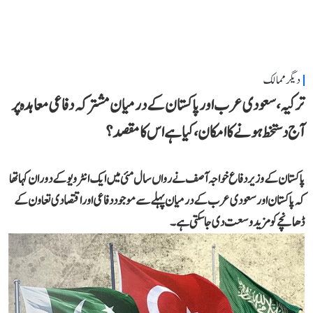
دیگر ممالک
ترکیہ، سعودی عرب اور پاکستان کے درمیان مشترکہ دفاعی معاہدہ پر
آج دستخط ہونے کا امکان، کیا ہے اس کا مقصد؟
پاکستان کے وزیر دفاع خواجہ آصف نے رواں سال مئی میں ایک انٹرویو کے دوران کہا تھا
کہ پاکستان اور سعودی عرب کے درمیان پہلے سے موجود دفاعی اور اقتصادی تعاون کے
ڈھانچے کو مزید وسعت دی جا سکتی ہے۔