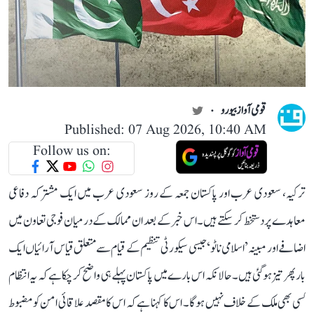
قومی آواز بیورو
Published: 07 Aug 2026, 10:40 AM
Follow us on:
ترکیہ، سعودی عرب اور پاکستان جمعہ کے روز سعودی عرب میں ایک مشترکہ دفاعی
معاہدے پر دستخط کر سکتے ہیں۔ اس خبر کے بعد ان ممالک کے درمیان فوجی تعاون میں
اضافے اور مبینہ ’اسلامی ناٹو‘ جیسی سیکورٹی تنظیم کے قیام سے متعلق قیاس آرائیاں ایک
بار پھر تیز ہو گئی ہیں۔ حالانکہ اس بارے میں پاکستان پہلے ہی واضح کر چکا ہے کہ یہ انتظام
کسی بھی ملک کے خلاف نہیں ہوگا۔ اس کا کہنا ہے کہ اس کا مقصد علاقائی امن کو مضبوط