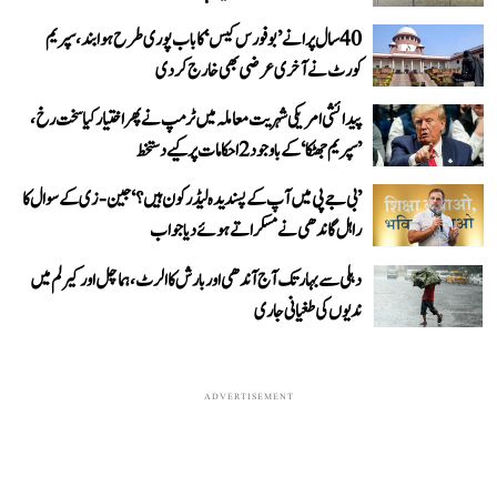
40 سال پرانے ’بوفورس کیس‘ کا باب پوری طرح ہوا بند، سپریم
کورٹ نے آخری عرضی بھی خارج کر دی
پیدائشی امریکی شہریت معاملہ میں ٹرمپ نے پھر اختیار کیا سخت رخ،
’سپریم جھٹکا‘ کے باوجود 2 احکامات پر کیے دستخط
’بی جے پی میں آپ کے پسندیدہ لیڈر کون ہیں؟‘ جین-زی کے سوال کا
راہل گاندھی نے مسکراتے ہوئے دیا جواب
دہلی سے بہار تک آج آندھی اور بارش کا الرٹ، ہماچل اور کیرلم میں
ندیوں کی طغیانی جاری
ADVERTISEMENT