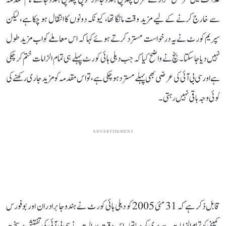
سے خارج کرنے کے لیے مزید وقت مانگا تھا، کیونکہ دونوں کا انتقال ہو چکا ہے، لیکن
سپریم کورٹ نے یہ درخواست مسترد کرتے ہوئے کہا کہ اس معاملے کو اب مزید طول
نہیں دیا جا سکتا۔ بنچ نے واضح کیا کہ جب دہلی ہائی کورٹ پہلے ہی تمام الزامات ختم کر چکی
ہے اور سی بی آئی کی عرضی بھی پہلے مسترد ہو چکی ہے، تو اس مقدمہ کو مزید جاری رکھنے کی
کوئی وجہ باقی نہیں رہتی۔
ADVERTISEMENT
قابل ذکر ہے کہ 31 مئی 2005 کو دہلی ہائی کورٹ نے ہندوجا برادران اور بوفورس