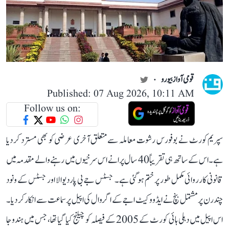
قومی آواز بیورو
Published: 07 Aug 2026, 10:11 AM
Follow us on:
سپریم کورٹ نے بوفورس رشوت معاملہ سے متعلق آخری عرضی کو بھی مسترد کر دیا
ہے۔ اس کے ساتھ ہی تقریباً 40 سال پرانے اس سرخیوں میں رہنے والے مقدمہ میں
قانونی کارروائی مکمل طور پر ختم ہو گئی ہے۔ جسٹس جے بی پاردیوالا اور جسٹس کے ونود
چندرن پر مشتمل بنچ نے ایڈووکیٹ اجے کے اگروال کی اپیل پر سماعت سے انکار کر دیا۔
اس اپیل میں دہلی ہائی کورٹ کے 2005 کے فیصلہ کو چیلنج کیا گیا تھا، جس میں ہندوجا