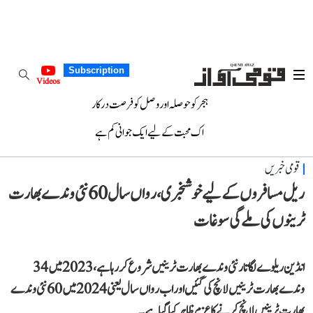
Subscription
Videos
ہجر کو حوصلہ اور وصل کو فرصت درکار
اک محبت کے لیے ایک جوانی کم ہے
قومی خبریں
ریل مسافروں کے لیے خوشخبری، رواں سال 60 نئی وندے بھارت
ٹرینوں کی ملے گی سوغات
انڈین ریلوے لگاتار نئی وندے بھارت ٹرینیں شروع کر رہا ہے، 2023 میں 34
وندے بھارت ٹرینیں لانچ کی گئیں اور اب رواں سال یعنی 2024 میں 60 نئی وندے
بھارت ٹرینیں لانچ کرنے کا عزم ظاہر کیا گیا ہے۔