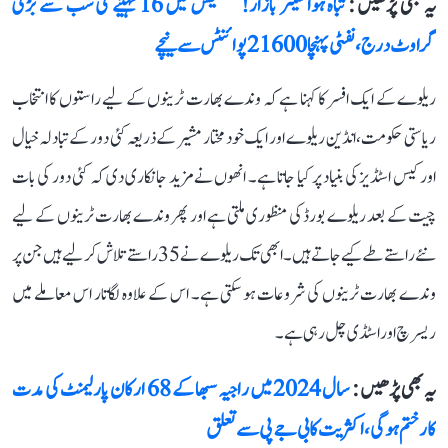
یہ بھی پڑھیں :
تباہ ہوا شیئر بازار! سنسیکس میں 16 مہینے کی سب سے بڑی
گراوٹ درج، نفٹی پہنچا 21600 پوائنٹس سے نیچے
ریلوے کے ایک افسر کا کہنا ہے کہ وندے بھارت ٹرینوں کے لیے راستوں کا انتخاب
ریاستی حکومت، انڈین ریلوے اور ایک خود مختار مشیر کے ذریعہ کئی دور کے تبادلہ خیال
اور کیس اسٹڈیز کی بنیاد پر کیا جاتا ہے۔ انھوں نے مزید جانکاری دی کہ کئی دور کی بات
چیت کے بعد ریلوے بورڈ کی منظوری ملتی ہے اور پھر وندے بھارت ٹرینوں کے لیے
نئے راستے طے کیے جاتے ہیں۔ ابھی تک ریلوے نے 35 راستے تلاش کر لیے ہیں جن پر
وندے بھارت ٹرینوں کی شروعات ہو سکتی ہے۔ اس کے علاوہ لگاتار اس معاملے میں
ریسرچ اور اسٹڈی چل رہی ہے۔
یہ بھی پڑھیں :
سال 2024 میں راجیہ سبھا کے 68 ارکان پارلیمنٹ کی مدت
کار ختم ہوگی، اکثریت کا بی جے پی سے تعلق