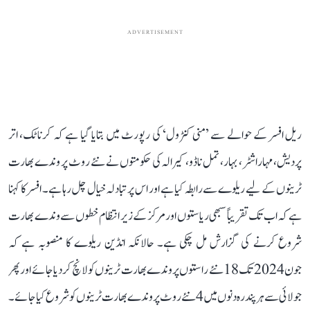
ADVERTISEMENT
ریل افسر کے حوالے سے ’منی کنٹرول‘ کی رپورٹ میں بتایا گیا ہے کہ کرناٹک، اتر
پردیش، مہاراشٹر، بہار، تمل ناڈو، کیرالہ کی حکومتوں نے نئے روٹ پر وندے بھارت
ٹرینوں کے لیے ریلوے سے رابطہ کیا ہے اور اس پر تبادلہ خیال چل رہا ہے۔ افسر کا کہنا
ہے کہ اب تک تقریباً سبھی ریاستوں اور مرکز کے زیر انتظام خطوں سے وندے بھارت
شروع کرنے کی گزارش مل چکی ہے۔ حالانکہ انڈین ریلوے کا منصوبہ ہے کہ
جون 2024 تک 18 نئے راستوں پر وندے بھارت ٹرینوں کو لانچ کر دیا جائے اور پھر
جولائی سے ہر پندرہ دنوں میں 4 نئے روٹ پر وندے بھارت ٹرینوں کو شروع کیا جائے۔