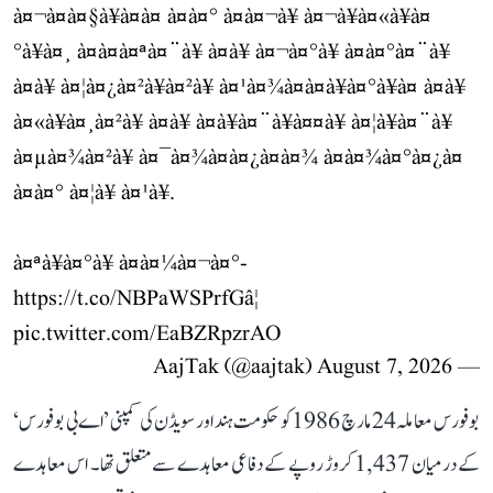
à¤¬à¤à¤§à¥à¤à¤ à¤à¤° à¤à¤¬à¥ à¤¬à¥à¤«à¥à¤
°à¥à¤¸ à¤à¤à¤ªà¤¨à¥ à¤à¥ à¤¬à¤°à¥ à¤à¤°à¤¨à¥
à¤à¥ à¤¦à¤¿à¤²à¥à¤²à¥ à¤¹à¤¾à¤à¤à¥à¤°à¥à¤ à¤à¥
à¤«à¥à¤¸à¤²à¥ à¤à¥ à¤à¥à¤¨à¥à¤¤à¥ à¤¦à¥à¤¨à¥
à¤µà¤¾à¤²à¥ à¤¯à¤¾à¤à¤¿à¤à¤¾ à¤à¤¾à¤°à¤¿à¤
à¤à¤° à¤¦à¥ à¤¹à¥.
à¤ªà¥à¤°à¥ à¤à¤¼à¤¬à¤°-
https://t.co/NBPaWSPrfG
â¦
pic.twitter.com/EaBZRpzrAO
August 7, 2026
— AajTak (@aajtak)
بوفورس معاملہ 24 مارچ 1986 کو حکومت ہند اور سویڈن کی کمپنی ’اے بی بوفورس‘
کے درمیان 1,437 کروڑ روپے کے دفاعی معاہدے سے متعلق تھا۔ اس معاہدے