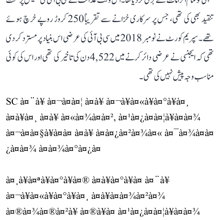
کمپنی کو تمام الزامات سے بری کر دیا تھا۔ اس وقت عدالت نے سی بی آئی کی تفتیش پر سخت
تنقید بھی کی تھی، جس پر سرکاری خزانے سے تقریباً 250 کروڑ روپے خرچ ہوئے
تھے۔ سپریم کورٹ نے نومبر 2018 میں سی بی آئی کی عرضی اس بنیاد پر مسترد کر دی
تھی کہ ایجنسی نے عرضی دائر کرنے میں 4,522 دن کی تاخیر کی تھی اور اس کی کوئی
مناسب وجہ پیش نہیں کی تھی۔
SC à¤¨à¥ à¤¬à¤à¤¦ à¤à¥ à¤¬à¥à¤«à¥à¤°à¥à¤¸
à¤à¥à¤¸ à¤à¥ à¤«à¤¾à¤à¤², à¤¹à¤¿à¤à¤¦à¥à¤à¤¾
à¤¬à¤à¤§à¥à¤à¤ à¤à¥ à¤à¤¿à¤²à¤¾à¤« à¤¯à¤¾à¤à¤
¿à¤à¤¾ à¤à¤¾à¤°à¤¿à¤
à¤¸à¥à¤ªà¥à¤°à¥à¤® à¤à¥à¤°à¥à¤ à¤¨à¥
à¤¬à¥à¤«à¥à¤°à¥à¤¸ à¤à¥à¤à¤¾à¤²à¤¾
à¤®à¤¾à¤®à¤²à¥ à¤®à¥à¤ à¤¹à¤¿à¤à¤¦à¥à¤à¤¾