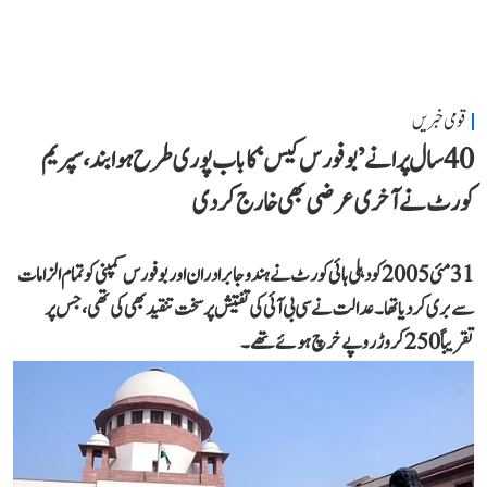
قومی خبریں
40 سال پرانے ’بوفورس کیس‘ کا باب پوری طرح ہوا بند، سپریم
کورٹ نے آخری عرضی بھی خارج کر دی
31 مئی 2005 کو دہلی ہائی کورٹ نے ہندوجا برادران اور بوفورس کمپنی کو تمام الزامات
سے بری کر دیا تھا۔ عدالت نے سی بی آئی کی تفتیش پر سخت تنقید بھی کی تھی، جس پر
تقریباً 250 کروڑ روپے خرچ ہوئے تھے۔