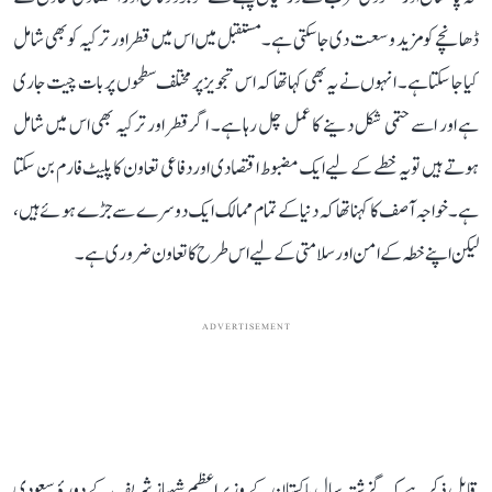
ڈھانچے کو مزید وسعت دی جا سکتی ہے۔ مستقبل میں اس میں قطر اور ترکیہ کو بھی شامل
کیا جا سکتا ہے۔ انہوں نے یہ بھی کہا تھا کہ اس تجویز پر مختلف سطحوں پر بات چیت جاری
ہے اور اسے حتمی شکل دینے کا عمل چل رہا ہے۔ اگر قطر اور ترکیہ بھی اس میں شامل
ہوتے ہیں تو یہ خطے کے لیے ایک مضبوط اقتصادی اور دفاعی تعاون کا پلیٹ فارم بن سکتا
ہے۔ خواجہ آصف کا کہنا تھا کہ دنیا کے تمام ممالک ایک دوسرے سے جڑے ہوئے ہیں،
لیکن اپنے خطہ کے امن اور سلامتی کے لیے اس طرح کا تعاون ضروری ہے۔
ADVERTISEMENT
قابل ذکر ہے کہ گزشتہ سال پاکستان کے وزیر اعظم شہباز شریف کے دورۂ سعودی