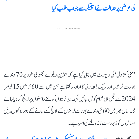
کی عرضی پر عدالت نے اسپیکر سے جواب طلب کیا
ADVERTISEMENT
’منی کنٹرول‘ کی رپورٹ میں بتایا گیا ہے کہ انڈین ریلوے مجموعی طور پر 70 وندے
بھارت ٹرینیں اور ریک ڈیلیوری کا ارادہ رکھتا ہے جن میں سے 60 ٹرینیں 15 نومبر
2024 سے قبل ہی عوام کو مل جائیں گی۔ ان ٹرینوں کو نئے راستوں پر لانچ کر دیا جائے
گا۔ سال بھر میں 60 نئی وندے بھارت ٹرینوں کے لانچ کیے جانے کے بعد لاکھوں ریل
مسافروں کو زبردست فائدہ ملنے کی امید ہے۔