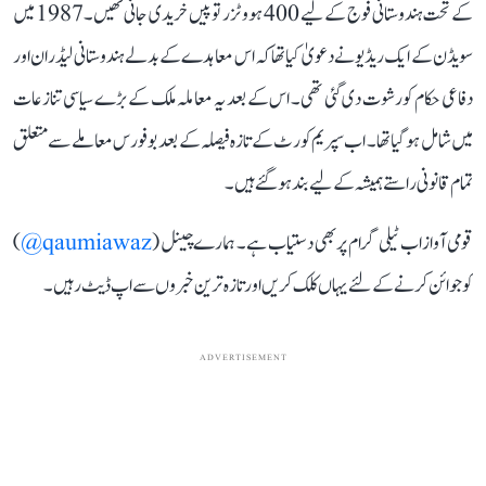
کے تحت ہندوستانی فوج کے لیے 400 ہووٹزر توپیں خریدی جانی تھیں۔ 1987 میں
سویڈن کے ایک ریڈیو نے دعویٰ کیا تھا کہ اس معاہدے کے بدلے ہندوستانی لیڈران اور
دفاعی حکام کو رشوت دی گئی تھی۔ اس کے بعد یہ معاملہ ملک کے بڑے سیاسی تنازعات
میں شامل ہو گیا تھا۔ اب سپریم کورٹ کے تازہ فیصلہ کے بعد بوفورس معاملے سے متعلق
تمام قانونی راستے ہمیشہ کے لیے بند ہو گئے ہیں۔
قومی آواز اب ٹیلی گرام پر بھی دستیاب ہے۔ ہمارے چینل (
qaumiawaz@
)
کو جوائن کرنے کے لئے یہاں کلک کریں اور تازہ ترین خبروں سے اپ ڈیٹ رہیں۔
ADVERTISEMENT