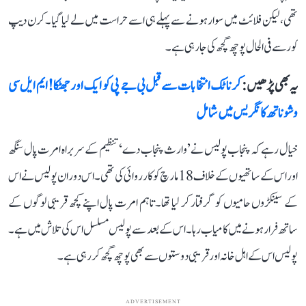
تھی، لیکن فلائٹ میں سوار ہونے سے پہلے ہی اسے حراست میں لے لیا گیا۔ کرن دیپ
کور سے فی الحال پوچھ گچھ کی جا رہی ہے۔
یہ بھی پڑھیں :
کرناٹک انتخابات سے قبل بی جے پی کو ایک اور جھٹکا! ایم ایل سی
وشوناتھ کانگریس میں شامل
خیال رہے کہ پنجاب پولیس نے ’وارث پنجاب دے‘ تنظیم کے سربراہ امرت پال سنگھ
اور اس کے ساتھیوں کے خلاف 18 مارچ کو کارروائی کی تھی۔ اس دوران پولیس نے اس
کے سینکڑوں حامیوں کو گرفتار کر لیا تھا۔ تاہم امرت پال اپنے کچھ قریبی لوگوں کے
ساتھ فرار ہونے میں کامیاب رہا۔ اس کے بعد سے پولیس مسلسل اس کی تلاش میں ہے۔
پولیس اس کے اہل خانہ اور قریبی دوستوں سے بھی پوچھ گچھ کر رہی ہے۔
ADVERTISEMENT