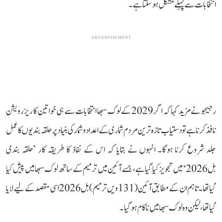
انتخابات سے پہلے مشکل ہو سکتا ہے۔
ADVERTISEMENT
رجیجو نے مزید کہا کہ اگر 2029 کے لوک سبھا انتخابات سے ہی خواتین کا ریزرویشن
نافذ کرنا ہے تو دستیاب تازہ ترین مردم شماری کے اعداد و شمار کی بنیاد پر حلقہ بندیوں کا عمل
جلد شروع کرنا ہوگا۔ انہوں نے بتایا کہ اس کے نفاذ کا طریقہ کار ’حلقہ بندی
بل 2026‘ میں تجویز کیا گیا ہے، جسے آئین میں ترمیم کے ساتھ لوک سبھا میں پیش کیا
گیا تھا۔ تاہم ان کے مطابق آئین (131ویں ترمیم) بل 2026 اسی مقصد کے لیے لایا
گیا تھا، لیکن وہ لوک سبھا میں ناکام ہو گیا۔