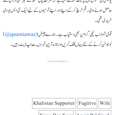
پولیس کی تفتیش میں یہ بات سامنے آئی ہے کہ امرت پال سنگھ نے غیر ملکی ذرائع سے
حاصل ہونے والی رقم خرچ کر کے اپنے اور اپنے آدمیوں کے لیے ایک نئی ایس یو وی
خریدی تھی۔
قومی آواز اب ٹیلی گرام پر بھی دستیاب ہے۔ ہمارے چینل (
qaumiawaz@
)
کو جوائن کرنے کے لئے یہاں کلک کریں اور تازہ ترین خبروں سے اپ ڈیٹ رہیں۔
ADVERTISEMENT
Khalistan Supporter
Fugitive
Wife