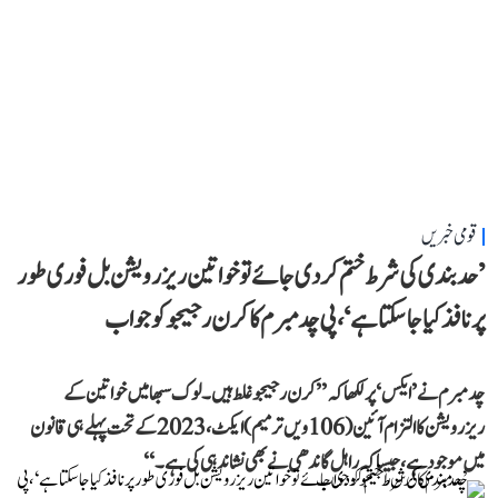
قومی خبریں
’حد بندی کی شرط ختم کر دی جائے تو خواتین ریزرویشن بل فوری طور
پر نافذ کیا جا سکتا ہے‘، پی چدمبرم کا کرن رجیجو کو جواب
چدمبرم نے ’ایکس‘ پر لکھا کہ ’’کرن رجیجو غلط ہیں۔ لوک سبھا میں خواتین کے
ریزرویشن کا التزام آئین (106ویں ترمیم) ایکٹ، 2023 کے تحت پہلے ہی قانون
میں موجود ہے، جیسا کہ راہل گاندھی نے بھی نشاندہی کی ہے۔‘‘