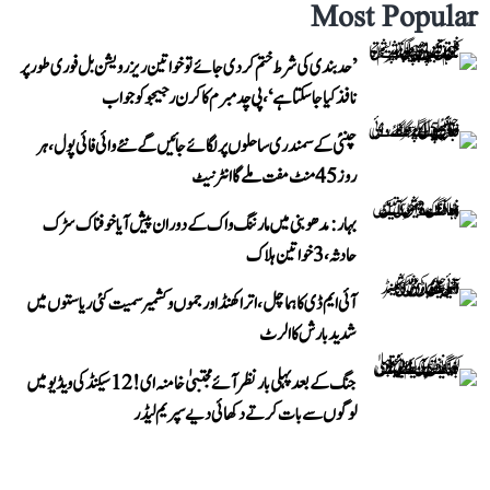
Most Popular
’حد بندی کی شرط ختم کر دی جائے تو خواتین ریزرویشن بل فوری طور پر
نافذ کیا جا سکتا ہے‘، پی چدمبرم کا کرن رجیجو کو جواب
چنئی کے سمندری ساحلوں پر لگائے جائیں گے نئے وائی فائی پول، ہر
روز 45 منٹ مفت ملے گا انٹرنیٹ
بہار: مدھوبنی میں مارننگ واک کے دوران پیش آیا خوفناک سڑک
حادثہ، 3 خواتین ہلاک
آئی ایم ڈی کا ہماچل، اتراکھنڈ اور جموں و کشمیر سمیت کئی ریاستوں میں
شدید بارش کا الرٹ
جنگ کے بعد پہلی بار نظر آئے مجتبیٰ خامنہ ای! 12 سیکنڈ کی ویڈیو میں
لوگوں سے بات کرتے دکھائی دیے سپریم لیڈر