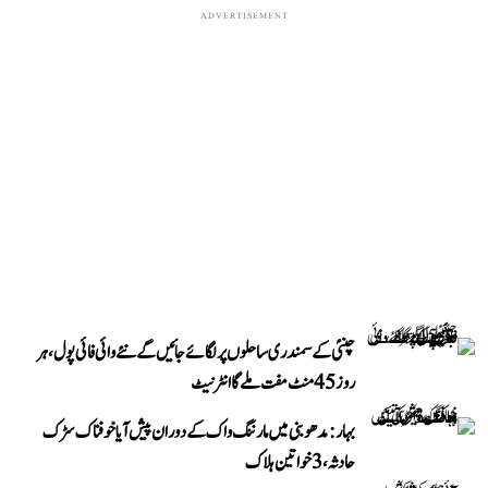
ADVERTISEMENT
چنئی کے سمندری ساحلوں پر لگائے جائیں گے نئے وائی فائی پول، ہر
روز 45 منٹ مفت ملے گا انٹرنیٹ
بہار: مدھوبنی میں مارننگ واک کے دوران پیش آیا خوفناک سڑک
حادثہ، 3 خواتین ہلاک