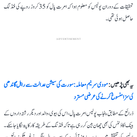
تحقیقات کے دوران پولیس کو معلوم ہوا کہ امرت پال کو 35 کروڑ روپے کی فنڈنگ
حاصل ہوئی تھی۔
ADVERTISEMENT
یہ بھی پڑھیں :
مودی سرنیم معاملہ: سورت کی سیشن عدالت سے راہل گاندھی
کی سزا منسوخ کرنے کی عرضی مسترد
ذرائع کے مطابق پنجاب پولیس امرت پال، اس کی بیوی، والد اور دیگر رشتہ داروں کے
بینک اکاؤنٹس کی بھی چھان بین کر رہی ہے تاکہ فنڈنگ ​​کے طریقہ کار کا پتہ لگایا جا سکے۔