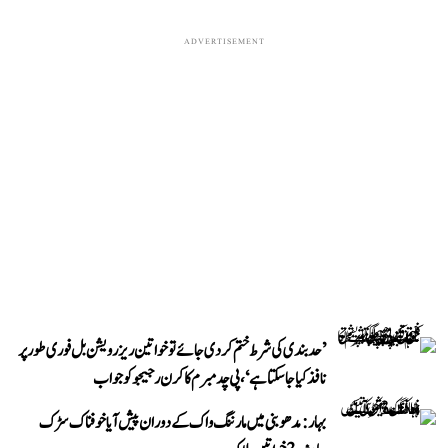
ADVERTISEMENT
’حد بندی کی شرط ختم کر دی جائے تو خواتین ریزرویشن بل فوری طور پر
نافذ کیا جا سکتا ہے‘، پی چدمبرم کا کرن رجیجو کو جواب
بہار: مدھوبنی میں مارننگ واک کے دوران پیش آیا خوفناک سڑک