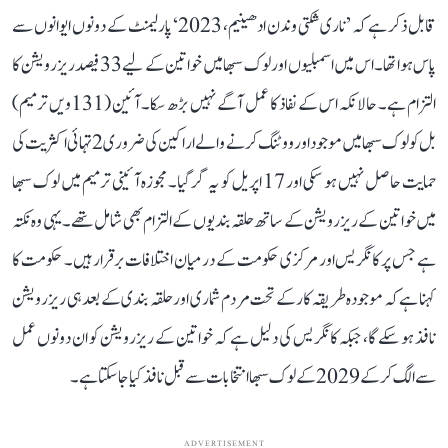
قابل ذکر ہے کہ ’ناری شکتی وندن ادھینیم، 2023‘ پارلیمنٹ کے دونوں ایوانوں سے
پاس ہوا تھا۔ اس میں اسمبلیوں اور لوک سبھا میں خواتین کے لیے 33 فیصد ریزرویشن کا
التزام ہے۔ حالانکہ اس کے نفاذ کا عمل آگے نہیں بڑھ سکا۔ آئین (131ویں ترمیم)
بل کو لوک سبھا میں موجود اور ووٹنگ کرنے والے اراکین کی ضروری 2 تہائی اکثریت کی
حمایت حاصل نہیں ہو سکی اور 17 اپریل کو یہ گر گیا۔ مجوزہ آئینی ترمیم میں لوک سبھا
میں خواتین کے ریزرویشن کے ساتھ حلقہ بندیوں کے التزام بھی شامل تھے۔ یہی وہ نکتہ
ہے جس پر کانگریس اور مرکزی حکومت کے درمیان اختلافات برقرار ہیں۔ حکومت کا
کہنا ہے کہ موجودہ طریقہ کار کے تحت مردم شماری اور حلقہ بندی کے بعد ہی ریزرویشن
نافذ ہو سکے گا، جبکہ کانگریس کی دلیل ہے کہ خواتین کے ریزرویشن کو ان دونوں عمل
سے الگ کر کے 2029 کے لوک سبھا انتخابات سے قبل نافذ کیا جا سکتا ہے۔
ADVERTISEMENT