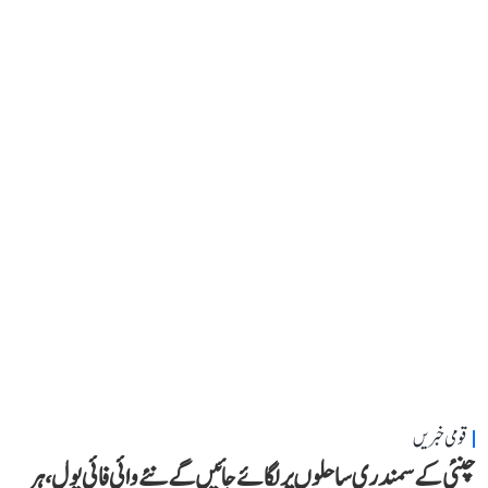
قومی خبریں
چنئی کے سمندری ساحلوں پر لگائے جائیں گے نئے وائی فائی پول، ہر