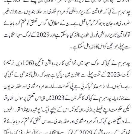
اور لوک سبھا میں خواتین کے ریزرویشن کا التزام قانون میں پہلے سے موجود ہے۔
چدمبرم نے کہا کہ خواتین کے ریزرویشن کو مردم شماری اور حلقہ بندیوں سے جوڑنا غیر
ضروری اور جان بوجھ کر کیا گیا عمل ہے۔ ان کے مطابق اگر اس تعلق کو ختم کر دیا جائے
تو خواتین کا ریزرویشن فوری طور پر نافذ کیا جا سکتا ہے اور 2029 کے لوک سبھا انتخابات
سے پہلے خواتین کو اس کا فائدہ مل سکتا ہے۔
چدمبرم نے کہا کہ لوک سبھا میں خواتین کا ریزرویشن آئین (106ویں ترمیم)
ایکٹ، 2023 کے تحت پہلے سے قانون میں دیا گیا ہے جیسا کہ راہل گاندھی نے بھی کہا
ہے۔ انہوں نے الزام عائد کیا کہ بی جے پی حکومت نے اسے مردم شماری اور حلقہ بندیوں
سے جوڑ دیا۔ چدمبرم نے کہا کہ کانگریس نے 2023 میں ہی اس تعلق پر سوال اٹھایا تھا
لیکن حکومت اپنے فیصلے پر اڑی رہی کیونکہ اس کے پیچھے ایک ’پوشیدہ ایجنڈا‘ تھا۔ انہوں
نے واضح طور پر کہا کہ اگر مردم شماری اور حلقہ بندی سے اس تعلق کو ختم کر دیا جائے تو
خواتین کے ریزرویشن کو 2029 کے لوک سبھا انتخابات سے کافی پہلے نافذ کیا جا سکتا