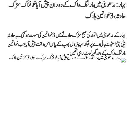
بہار: مدھوبنی میں مارننگ واک کے دوران پیش آیا خوفناک سڑک
حادثہ، 3 خواتین ہلاک
بہار کے مدھوبنی میں اتوار کی صبح سڑک حادثے میں 3 خواتین کی موت ہو گئی۔ یہ حادثہ
بینی پٹی اسٹیٹ ہائی وے پر جگدمبا پٹرول پمپ کے پاس اس وقت پیش آیا جب خواتین
مارننگ واک کے بعد گھر لوٹ رہی تھیں۔