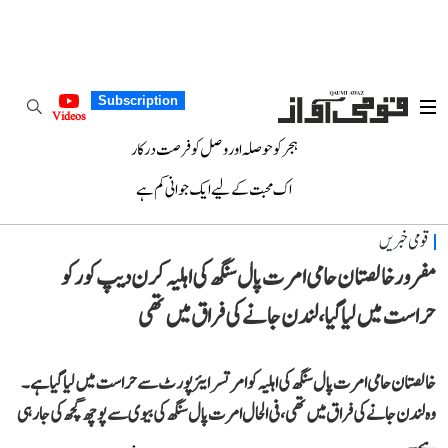
Subscription
Videos
ہجر کو حوصلہ اور وصل کو فرصت درکار
اک محبت کے لیے ایک جوانی کم ہے
قومی خبریں
مفرور خالصتان حامی امرت پال سنگھ کی اہلیہ کرن دیپ کور کو
حراست میں لیا گیا، لندن جانے کی فراق میں تھی
خالصتان حامی امرت پال سنگھ کی اہلیہ کو امرتسر ایئرپورٹ سے حراست میں لیا گیا ہے۔
وہ لندن جانے کی فراق میں تھی، فی الحال امرت پال سنگھ کی بیوی سے پوچھ گچھ کی جا رہی
ہے۔