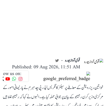
قومی آواز بیورو
Published: 09 Aug 2026, 11:51 AM
llow us on:
خواتین ریزرویشن کے معاملے پر سینئر کانگریس لیڈر پی چدمبرم نے پارلیمانی امور کے
مرکزی وزیر کرن رجیجو کے بیان پر جوابی حملہ کیا ہے۔ انہوں نے کہا کہ رجیجو غلط ہیں