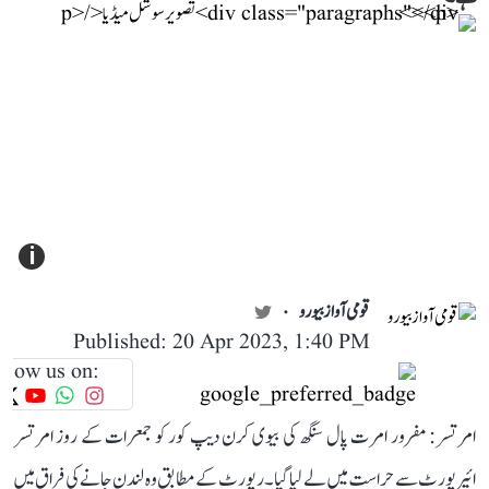
i
قومی آواز بیورو
Published: 20 Apr 2023, 1:40 PM
llow us on:
امرتسر: مفرور امرت پال سنگھ کی بیوی کرن دیپ کور کو جمعرات کے روز امرتسر
ائیرپورٹ سے حراست میں لے لیا گیا۔ رپورٹ کے مطابق وہ لندن جانے کی فراق میں