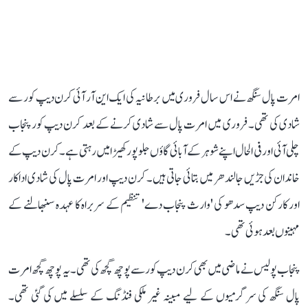
امرت پال سنگھ نے اس سال فروری میں برطانیہ کی ایک این آر آئی کرن دیپ کور سے
شادی کی تھی۔ فروری میں امرت پال سے شادی کرنے کے بعد کرن دیپ کور پنجاب
چلی آئی اور فی الحال اپنے شوہر کے آبائی گاؤں جلو پور کھیڑا میں رہتی ہے۔ کرن دیپ کے
خاندان کی جڑیں جالندھر میں بتائی جاتی ہیں۔ کرن دیپ اور امرت پال کی شادی اداکار
اور کارکن دیپ سدھو کی 'وارث پنجاب دے' تنظیم کے سربراہ کا عہدہ سنبھالنے کے
مہینوں بعد ہوئی تھی۔
پنجاب پولیس نے ماضی میں بھی کرن دیپ کور سے پوچھ گچھ کی تھی۔ یہ پوچھ گچھ امرت
پال سنگھ کی سرگرمیوں کے لیے مبینہ غیر ملکی فنڈنگ ​​کے سلسلے میں کی گئی تھی۔