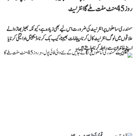
روز 45 منٹ مفت ملے گا انٹرنیٹ
سمندری ساحلوں پر انٹرنیٹ کی ضرورت اس لیے بھی زیادہ ہے، کیونکہ بھیڑ بھاڑ والے
علاقوں میں لوگ انٹرنیٹ کال کرنا، پیغامات بھیجنا، کیب بک کرنا، ڈیجیٹل ادائیگی کرنا یا
اپنے خاندان سے رابطہ کرنا چاہتے ہیں۔
قومی آواز بیورو