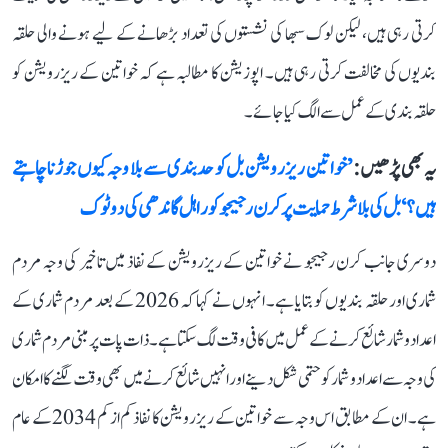
کرتی رہی ہیں، لیکن لوک سبھا کی نشستوں کی تعداد بڑھانے کے لیے ہونے والی حلقہ
بندیوں کی مخالفت کرتی رہی ہیں۔ اپوزیشن کا مطالبہ ہے کہ خواتین کے ریزرویشن کو
حلقہ بندی کے عمل سے الگ کیا جائے۔
یہ بھی پڑھیں :
’خواتین ریزرویشن بل کو حدبندی سے بلا وجہ کیوں جوڑنا چاہتے
ہیں؟‘ بل کی بلا شرط حمایت پر کرن رجیجو کو راہل گاندھی کی دوٹوک
دوسری جانب کرن رجیجو نے خواتین کے ریزرویشن کے نفاذ میں تاخیر کی وجہ مردم
شماری اور حلقہ بندیوں کو بتایا ہے۔ انہوں نے کہا کہ 2026 کے بعد مردم شماری کے
اعداد و شمار شائع کرنے کے عمل میں کافی وقت لگ سکتا ہے۔ ذات پات پر مبنی مردم شماری
کی وجہ سے اعداد و شمار کو حتمی شکل دینے اور انہیں شائع کرنے میں بھی وقت لگنے کا امکان
ہے۔ ان کے مطابق اس وجہ سے خواتین کے ریزرویشن کا نفاذ کم از کم 2034 کے عام