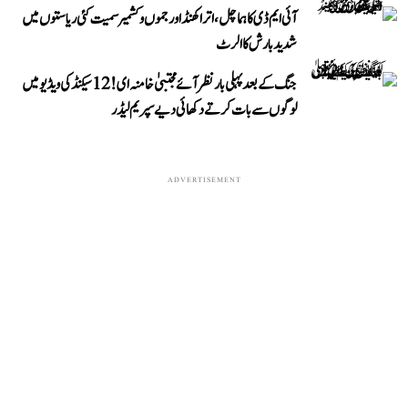
آئی ایم ڈی کا ہماچل، اتراکھنڈ اور جموں و کشمیر سمیت کئی ریاستوں میں
شدید بارش کا الرٹ
جنگ کے بعد پہلی بار نظر آئے مجتبیٰ خامنہ ای! 12 سیکنڈ کی ویڈیو میں
لوگوں سے بات کرتے دکھائی دیے سپریم لیڈر
ADVERTISEMENT