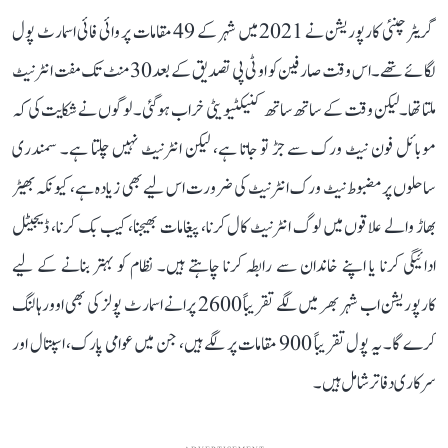
گریٹر چنئی کارپوریشن نے 2021 میں شہر کے 49 مقامات پر وائی فائی اسمارٹ پول
لگائے تھے۔ اس وقت صارفین کو او ٹی پی تصدیق کے بعد 30 منٹ تک مفت انٹرنیٹ
ملتا تھا۔ لیکن وقت کے ساتھ ساتھ کنیکٹیویٹی خراب ہو گئی۔ لوگوں نے شکایت کی کہ
موبائل فون نیٹ ورک سے جڑ تو جاتا ہے، لیکن انٹرنیٹ نہیں چلتا ہے۔ سمندری
ساحلوں پر مضبوط نیٹ ورک انٹرنیٹ کی ضرورت اس لیے بھی زیادہ ہے، کیونکہ بھیڑ
بھاڑ والے علاقوں میں لوگ انٹرنیٹ کال کرنا، پیغامات بھیجنا، کیب بک کرنا، ڈیجیٹل
ادائیگی کرنا یا اپنے خاندان سے رابطہ کرنا چاہتے ہیں۔ نظام کو بہتر بنانے کے لیے
کارپوریشن اب شہر بھر میں لگے تقریباً 2600 پرانے اسمارٹ پولز کی بھی اوورہالنگ
کرے گا۔ یہ پول تقریباً 900 مقامات پر لگے ہیں، جن میں عوامی پارک، اسپتال اور
سرکاری دفاتر شامل ہیں۔