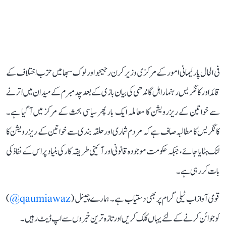
فی الحال پارلیمانی امور کے مرکزی وزیر کرن رجیجو اور لوک سبھا میں حزب اختلاف کے
قائد اور کانگریس رہنما راہل گاندھی کی بیان بازی کے بعد چدمبرم کے میدان میں اترنے
سے خواتین کے ریزرویشن کا معاملہ ایک بار پھر سیاسی بحث کے مرکز میں آ گیا ہے۔
کانگریس کا مطالبہ صاف ہے کہ مردم شماری اور حلقہ بندی سے خواتین کے ریزرویشن کا
لنک ہٹایا جائے، جبکہ حکومت موجودہ قانونی اور آئینی طریقہ کار کی بنیاد پر اس کے نفاذ کی
بات کر رہی ہے۔
قومی آواز اب ٹیلی گرام پر بھی دستیاب ہے۔ ہمارے چینل (
qaumiawaz@
)
کو جوائن کرنے کے لئے یہاں کلک کریں اور تازہ ترین خبروں سے اپ ڈیٹ رہیں۔