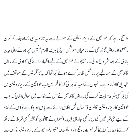
واضح رہے کہ خواتین کے ریزرویشن کے حوالے سے یہ تازہ سیاسی بحث ہفتہ کو کرن
رجیجو اور راہل گاندھی کے درمیان سوشل میڈیا پلیٹ فارم ’ایکس‘ پر ہونے والی بیان
بازی کے بعد شروع ہوئی۔ رجیجو نے خواتین کے لیے اظہار رائے کی آزادی کے راہل
گاندھی کے مطالبے پر ردعمل ظاہر کرتے ہوئے کہا تھا کہ یہ کانگریس کے موقف میں
تبدیلی کا اشارہ ہے۔ انہوں نے امید ظاہر کی کہ کانگریس اب خواتین کے ریزرویشن بل
کی بلا کسی شرط حمایت کرے گی۔ راہل گاندھی نے اس کے جواب میں سوال اٹھایا کہ جب
خواتین کا ریزرویشن قانون 3 سال قبل اتفاق رائے سے پاس ہو چکا ہے تو اس کے نفاذ
کے لیے نئی شرطیں کیوں رکھی جا رہی ہیں۔ انہوں نے قانون کو بغیر کسی شرط کے نافذ
کرنے کا مطالبہ کیا۔ کانگریس اور دیگر اپوزیشن جماعتیں خواتین کے ریزرویشن کی حمایت