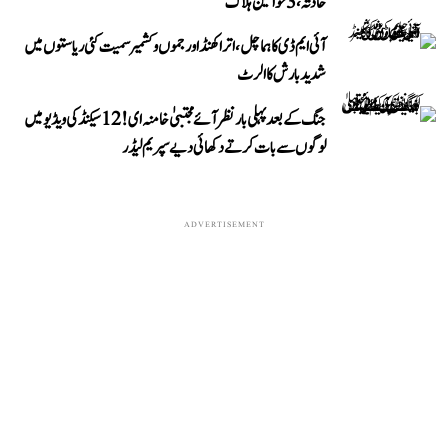
حادثہ، 3 خواتین ہلاک
آئی ایم ڈی کا ہماچل، اتراکھنڈ اور جموں و کشمیر سمیت کئی ریاستوں میں
شدید بارش کا الرٹ
جنگ کے بعد پہلی بار نظر آئے مجتبیٰ خامنہ ای! 12 سیکنڈ کی ویڈیو میں
لوگوں سے بات کرتے دکھائی دیے سپریم لیڈر
ADVERTISEMENT