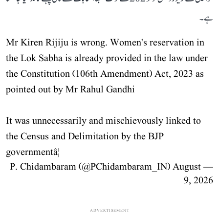
ہے۔
Mr Kiren Rijiju is wrong. Women's reservation in
the Lok Sabha is already provided in the law under
the Constitution (106th Amendment) Act, 2023 as
pointed out by Mr Rahul Gandhi
It was unnecessarily and mischievously linked to
the Census and Delimitation by the BJP
governmentâ¦
August
— P. Chidambaram (@PChidambaram_IN)
9, 2026
ADVERTISEMENT