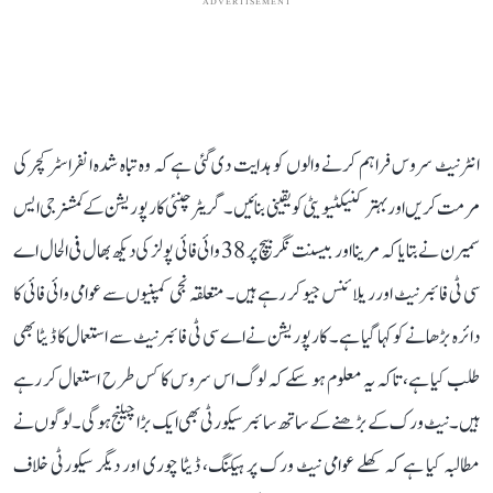
ADVERTISEMENT
انٹرنیٹ سروس فراہم کرنے والوں کو ہدایت دی گئی ہے کہ وہ تباہ شدہ انفراسٹرکچر کی
مرمت کریں اور بہتر کنیکٹیویٹی کو یقینی بنائیں۔ گریٹر چنئی کارپوریشن کے کمشنر جی ایس
سمیرن نے بتایا کہ مرینا اور بیسنت نگر بیچ پر 38 وائی فائی پولز کی دیکھ بھال فی الحال اے
سی ٹی فائبرنیٹ اور ریلائنس جیو کر رہے ہیں۔ متعلقہ نجی کمپنیوں سے عوامی وائی فائی کا
دائرہ بڑھانے کو کہا گیا ہے۔ کارپوریشن نے اے سی ٹی فائبرنیٹ سے استعمال کا ڈیٹا بھی
طلب کیا ہے، تاکہ یہ معلوم ہو سکے کہ لوگ اس سروس کا کس طرح استعمال کر رہے
ہیں۔ نیٹ ورک کے بڑھنے کے ساتھ سائبر سیکورٹی بھی ایک بڑا چیلنج ہوگی۔ لوگوں نے
مطالبہ کیا ہے کہ کھلے عوامی نیٹ ورک پر ہیکنگ، ڈیٹا چوری اور دیگر سیکورٹی خلاف