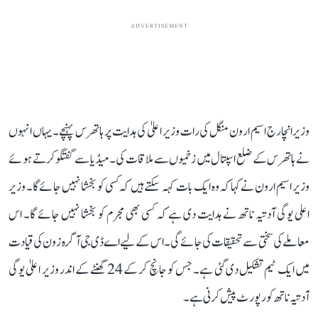
ADVERTISEMENT
وزیرانچارج اسیم ارون منگل کی رات وزیر اعلیٰ کی ہدایت پر ہاتھرس پہنچے۔ یہاں انہوں
نے ہاتھرس کے ضلع اسپتال میں زخمیوں سے ملاقات کی۔ میڈیا سے گفتگو کرتے ہوئے
وزیر اسیم ارون نے کہا کہ وہ ایک بات کہہ سکتے ہیں کہ کسی کو بخشا نہیں جائے گا۔ وزیر
اعلی یوگی آدتیہ ناتھ نے ہدایت دی ہے کہ کسی بھی مجرم کو بخشا نہیں جائے گا۔ اس
معاملے کی سختی سے تحقیقات کی جائے گی۔ اس کے لیے اے ڈی جی آگرہ زون کی قیادت
میں ایک ٹیم تشکیل دی گئی ہے۔ جس کو جانچ کر کے 24 گھنٹے کے اندر وزیر اعلیٰ یوگی
آدتیہ ناتھ کو رپورٹ پیش کرنی ہے۔