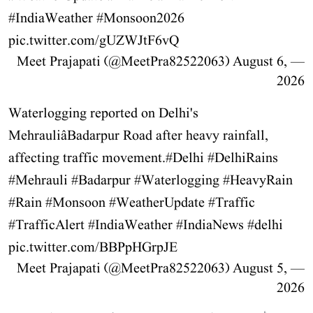
#IndiaWeather
#Monsoon2026
pic.twitter.com/gUZWJtF6vQ
August 6,
— Meet Prajapati (@MeetPra82522063)
2026
Waterlogging reported on Delhi's
MehrauliâBadarpur Road after heavy rainfall,
affecting traffic movement.
#Delhi
#DelhiRains
#Mehrauli
#Badarpur
#Waterlogging
#HeavyRain
#Rain
#Monsoon
#WeatherUpdate
#Traffic
#TrafficAlert
#IndiaWeather
#IndiaNews
#delhi
pic.twitter.com/BBPpHGrpJE
August 5,
— Meet Prajapati (@MeetPra82522063)
2026