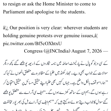
to resign or ask the Home Minister to come to
Parliament and apologise to the students.
â¦¿ Our position is very clear: wherever students are
holding genuine protests over genuine issues,â¦
pic.twitter.com/Bf5cOXhtxU
August 7, 2026
— Congress (@INCIndia)
کے سی وینوگوپال نے پارلیمنٹ احاطہ میں نامہ نگاروں کے ذریعہ پوچھے گئے کچھ دیگر
سوالات کے جواب بھی دیے۔ جھارکھنڈ میں طلبا کے مظاہرہ سے متعلق انھوں نے کہا کہ
’’ہمارا موقف بالکل واضح ہے۔ جہاں کہیں بھی طلبا اپنے حقیقی مسائل پر حقیقی احتجاج کر
رہے ہوں گے، ہم ان کے ساتھ کھڑے ہوں گے۔‘‘ ایف سی آر اے سے متعلق پوچھے
گئے سوال کا جواب دیتے ہوئے وہ کہتے ہیں کہ ’’ہم ایف سی آر اے بل کی بھرپور مخالفت