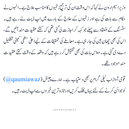
وزیر اسیم ارون نے کہا کہ اس وقت ان کی ترجیح زخمیوں کا مناسب علاج ہے۔ انہوں نے
حکام سے بات کی ہے اور زخمیوں کے علاج کے بارے میں اپ ڈیٹ لے رہے ہیں۔
ستسنگ کے انعقاد سے پہلے جو کہہ کر اجازت لی گئی تھی کہ کتنے عقیدت مند آئیں گے،
اس کی بھی چھان بین کی جا رہی ہے۔ معاملے کی تحقیقات کے لیے اعلیٰ سطحی کمیٹی تشکیل
دے دی گئی ہے۔ وہ اس بات کی بھی تفتیش کر رہے ہیں کہ واقعہ کے وقت کتنے عقیدت
مند موجود تھے۔
قومی آواز اب ٹیلی گرام پر بھی دستیاب ہے۔ ہمارے چینل (
qaumiawaz@
)
کو جوائن کرنے کے لئے یہاں کلک کریں اور تازہ ترین خبروں سے اپ ڈیٹ رہیں۔
ADVERTISEMENT