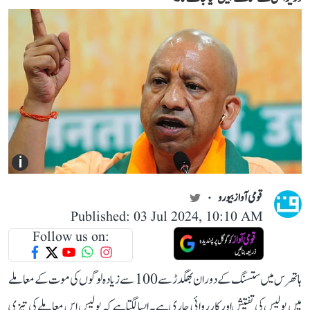
i
قومی آواز بیورو
Published: 03 Jul 2024, 10:10 AM
Follow us on:
ہاتھرس میں ستسنگ کے دوران بھگدڑ سے 100 سے زیادہ لوگوں کی موت کے معاملے
میں پولیس کی تفتیش اور کارروائی جاری ہے۔ ایسا لگتا ہے کہ پولیس اس معاملے کی تیزی