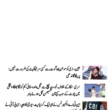
جین-زی کو موہن بھاگوت سے کسی سرٹیفکیٹ کی ضرورت نہیں:
پرینکا گاندھی
سری لنکا کے خلاف ٹیسٹ میچ سے قبل ہندوستانی ٹیم کو لگا جھٹکا، انگلی
میں چوٹ کے سبب کپتان شبھمن گل ہوئے باہر
این ٹی اے ایکسپرٹس نے ہی لیک کرایا نیٹ-یوجی کا پیپر، سی بی آئی نے