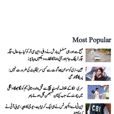
Most Popular
صبح سے ہو رہی مسلسل بارش نے دہلی-این سی آر کو کیا بے حال، جگہ
جگہ ٹریفک جام اور آبی جماؤ کا نظارہ، دیکھیں ویڈیوز
جین-زی کو موہن بھاگوت سے کسی سرٹیفکیٹ کی ضرورت نہیں:
پرینکا گاندھی
سری لنکا کے خلاف ٹیسٹ میچ سے قبل ہندوستانی ٹیم کو لگا جھٹکا، انگلی
میں چوٹ کے سبب کپتان شبھمن گل ہوئے باہر
این ٹی اے ایکسپرٹس نے ہی لیک کرایا نیٹ-یوجی کا پیپر، سی بی آئی نے