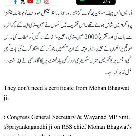
آر ایس ایس چیف موہن بھاگوت گزشتہ روز ’انڈیاز انٹرنیشنل موومنٹ ٹو یونائٹ نیشنز‘
پروگرام میں شامل ہوئے تھے۔ اس تقریب میں انھوں نے جین-زی طبقہ کے کچھ افراد
سے بات کی اور تقریباً 2000 جین-زی و جین-الفا کے اراکین کو خطاب کیا۔ اس
موقع پر انھوں نے جین-زی طبقہ کے اوپر آنکھیں بند کر کے اعتماد کرنے کی بات کہی
تھی، جس پر کانگریس جنرل سکریٹری اور رکن پارلیمنٹ پرینکا گاندھی نے اپنا سخت رد
عمل ظاہر کیا ہے۔
They don't need a certificate from Mohan Bhagwat
ji.
: Congress General Secretary & Wayanad MP Smt.
@priyankagandhi
ji on RSS chief Mohan Bhagwat's