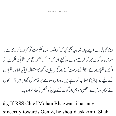
ADVERTISEMENT
وینوگوپال نے اپنے بیان میں یہ بھی کہا کہ آر ایس ایس حکومت کو کنٹرول کر رہی ہے۔
موہن بھاگوت کا ذکر کرتے ہوئے وہ کہتے ہیں کہ ’’اگر انھیں سچ میں طلبا کی فکر ہے، تو
انھیں طلبا پر ہوئے مظالم کی مذمت کرنی ہوگی۔ پیلیٹ گن کا استعمال کیا گیا تھا اور طلبا اس
کے لیے جوابدہی کا مطالبہ کر رہے ہیں۔ وہ اس معاملے پر خاموش کیوں ہیں؟‘‘ انھوں
نے جین-زی سے متعلق موہن بھاگوت کے بیان کو محض دِکھاوا قرار دیا۔
â¦¿ If RSS Chief Mohan Bhagwat ji has any
sincerity towards Gen Z, he should ask Amit Shah