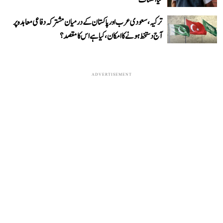
کیا انکشاف
ترکیہ، سعودی عرب اور پاکستان کے درمیان مشترکہ دفاعی معاہدہ پر
آج دستخط ہونے کا امکان، کیا ہے اس کا مقصد؟
ADVERTISEMENT