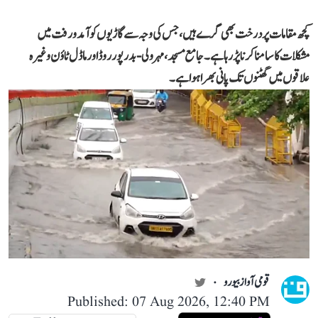
کچھ مقامات پر درخت بھی گرے ہیں، جس کی وجہ سے گاڑیوں کو آمد و رفت میں
مشکلات کا سامنا کرنا پڑ رہا ہے۔ جامع مسجد، مہرولی-بدرپور روڈ اور ماڈل ٹاؤن وغیرہ
علاقوں میں گھٹنوں تک پانی بھرا ہوا ہے۔
قومی آواز بیورو
Published: 07 Aug 2026, 12:40 PM