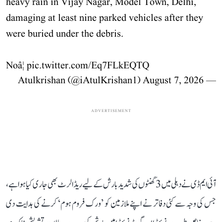
heavy rain in Vijay Nagar, Model Town, Delhi,
damaging at least nine parked vehicles after they
were buried under the debris.
Noâ¦
pic.twitter.com/Eq7FLkEQTQ
August 7, 2026
— Atulkrishan (@iAtulKrishan1)
ADVERTISEMENT
آئی ایم ڈی نے دہلی میں 3 گھنٹوں کی شدید بارش کے لیے ریڈ الرٹ بھی جاری کیا ہوا ہے،
جس کی وجہ سے کئی دفاتر نے اپنے ملازمین کو ’ورک فروم ہوم‘ کرنے کی ہدایت دی