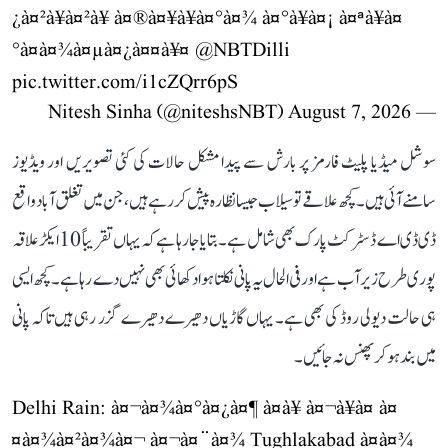
¿à¤²à¥à¤²à¥ à¤®à¤¥à¥à¤°à¤¾ à¤°à¥à¤¡ à¤ªà¥à¤
°à¤­à¤¾à¤µà¤¿à¤¤à¥¤
@NBTDilli
pic.twitter.com/i1cZQrr6pS
August 7, 2026
— Nitesh Sinha (@niteshsNBT)
سوشل میڈیا پلیٹ فارمز پر بارش سے پیدا مشکل حالات کی کئی تصویریں اور ویڈیوز
سامنے آئی ہیں۔ کچھ علاقے تو سیلاب جیسا نظارہ پیش کر رہے ہیں، جن میں تغلق آباد واقع
ڈی ڈی اے ڈسٹرکٹ پارک بھی شامل ہے۔ بتایا جا رہا ہے کہ یہاں تقریباً 10 ایکڑ علاقہ
پوری طرح زیر آب ہے اور فی الحال یہ پانی نکلتا ہوا دکھائی بھی نہیں دے رہا ہے۔ کچھ ایسی
ہی حالت دیولی روڈ کی بھی ہے۔ یہاں گاڑیاں دھیرے دھیرے گزر رہی ہیں تاکہ پانی
میں بند ہو کر پھنس نہ جائیں۔
Delhi Rain: à¤¬à¤¾à¤°à¤¿à¤¶ à¤à¥ à¤¬à¥à¤ à¤
¤à¤¾à¤²à¤¾à¤¬ à¤¬à¤¨à¤¾ Tughlakabad à¤à¤¾