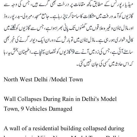
میڈیا رپورٹس کے مطابق کچھ مقامات پر درخت بھی گرے ہیں، جس کی وجہ سے
گاڑیوں کو آمد و رفت میں مشکلات کا سامنا کرنا پڑ رہا ہے۔ جامع مسجد، مہرولی-بدرپور روڈ
اور ماڈل ٹاؤن وغیرہ علاقوں میں گھٹنوں تک پانی بھرا ہوا ہے، جس سے گاڑیوں کو نکلنے میں
کافی دشواری ہو رہی ہے۔ ماڈل ٹاؤن میں تو بارش کے دوران ایک دیوار گرنے کی خبر بھی
سامنے آئی ہے، جس کی زد میں آنے سے 9 گاڑیوں کو نقصان پہنچا ہے۔ اطمینان بخش یہ رہا
کہ اس حادثہ میں کسی کی جان نہیں گئی۔
North West Delhi /Model Town
Wall Collapses During Rain in Delhi's Model
Town, 9 Vehicles Damaged
A wall of a residential building collapsed during