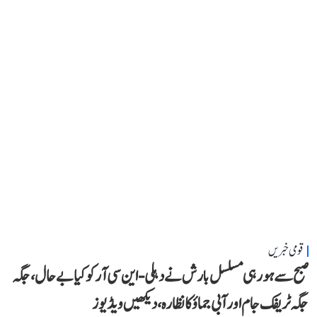
قومی خبریں
صبح سے ہو رہی مسلسل بارش نے دہلی-این سی آر کو کیا بے حال، جگہ
جگہ ٹریفک جام اور آبی جماؤ کا نظارہ، دیکھیں ویڈیوز