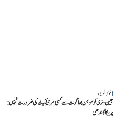
قومی خبریں
جین-زی کو موہن بھاگوت سے کسی سرٹیفکیٹ کی ضرورت نہیں:
پرینکا گاندھی