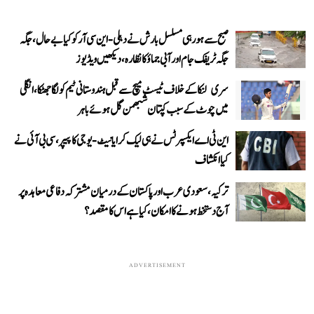
صبح سے ہو رہی مسلسل بارش نے دہلی-این سی آر کو کیا بے حال، جگہ
جگہ ٹریفک جام اور آبی جماؤ کا نظارہ، دیکھیں ویڈیوز
سری لنکا کے خلاف ٹیسٹ میچ سے قبل ہندوستانی ٹیم کو لگا جھٹکا، انگلی
میں چوٹ کے سبب کپتان شبھمن گل ہوئے باہر
این ٹی اے ایکسپرٹس نے ہی لیک کرایا نیٹ-یوجی کا پیپر، سی بی آئی نے
کیا انکشاف
ترکیہ، سعودی عرب اور پاکستان کے درمیان مشترکہ دفاعی معاہدہ پر
آج دستخط ہونے کا امکان، کیا ہے اس کا مقصد؟
ADVERTISEMENT