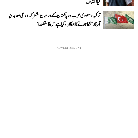
کیا انکشاف
ترکیہ، سعودی عرب اور پاکستان کے درمیان مشترکہ دفاعی معاہدہ پر
آج دستخط ہونے کا امکان، کیا ہے اس کا مقصد؟
ADVERTISEMENT