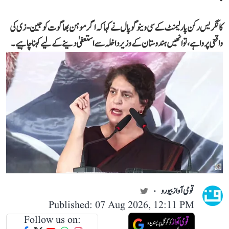
کانگریس رکن پارلیمنٹ کے سی وینوگوپال نے کہا کہ اگر موہن بھاگوت کو جین-زی کی
واقعی پروا ہے، تو انھیں ہندوستان کے وزیر داخلہ سے استعفیٰ دینے کے لیے کہنا چاہیے۔
قومی آواز بیورو
Published: 07 Aug 2026, 12:11 PM
Follow us on: