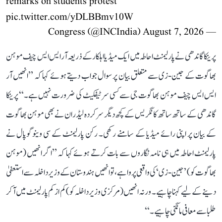
remarks on students protest
pic.twitter.com/yDLBBmv10W
August 7, 2026
— Congress (@INCIndia)
پرینکا گاندھی نے پارلیمنٹ احاطہ میں ایک میڈیا اہلکار کے ذریعہ آر ایس ایس چیف موہن
بھاگوت کے جین-زی سے متعلق بیان پر سوال جواب دیتے ہوئے کہا کہ ’’انھیں آر
ایس ایس چیف موہن بھاگوت جی سے کسی سرٹیفکیٹ کی ضرورت نہیں ہے۔‘‘ پرینکا
گاندھی کے ساتھ ساتھ کانگریس کے کچھ دیگر سرکردہ لیڈران نے بھی موہن بھاگوت
کے بیان پر اپنی رائے میڈیا کے سامنے رکھی۔ رکن پارلیمنٹ کے سی وینوگوپال نے
پارلیمنٹ احاطہ میں ہی نامہ نگاروں سے بات کرتے ہوئے کہا کہ ’’اگر انھیں (موہن
بھاگوت کو) ’جین-زی‘ کی واقعی پروا ہے، تو انھیں ہندوستان کے وزیر داخلہ سےا ستعفیٰ
دینے کے لیے کہنا چاہیے۔ ورنہ انھیں (مرکزی وزیر داخلہ کو) کم از کم پارلیمنٹ میں آ کر
طلبا سے معافی مانگنی چاہیے۔‘‘