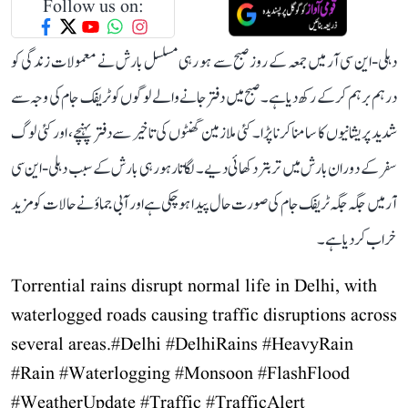
Follow us on:
دہلی-این سی آر میں جمعہ کے روز صبح سے ہو رہی مسلسل بارش نے معمولات زندگی کو
درہم برہم کر کے رکھ دیا ہے۔ صبح میں دفتر جانے والے لوگوں کو ٹریفک جام کی وجہ سے
شدید پریشانیوں کا سامنا کرنا پڑا۔ کئی ملازمین گھنٹوں کی تاخیر سے دفتر پہنچے، اور کئی لوگ
سفر کے دوران بارش میں تر بتر دکھائی دیے۔ لگاتار ہو رہی بارش کے سبب دہلی-این سی
آر میں جگہ جگہ ٹریفک جام کی صورت حال پیدا ہو چکی ہے اور آبی جماؤ نے حالات کو مزید
خراب کر دیا ہے۔
Torrential rains disrupt normal life in Delhi, with
waterlogged roads causing traffic disruptions across
several areas.
#Delhi
#DelhiRains
#HeavyRain
#Rain
#Waterlogging
#Monsoon
#FlashFlood
#WeatherUpdate
#Traffic
#TrafficAlert