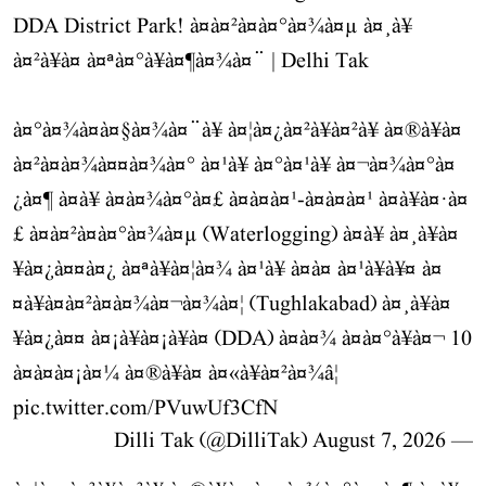
DDA District Park! à¤à¤²à¤­à¤°à¤¾à¤µ à¤¸à¥
à¤²à¥à¤ à¤ªà¤°à¥à¤¶à¤¾à¤¨ | Delhi Tak
à¤°à¤¾à¤à¤§à¤¾à¤¨à¥ à¤¦à¤¿à¤²à¥à¤²à¥ à¤®à¥à¤
à¤²à¤à¤¾à¤¤à¤¾à¤° à¤¹à¥ à¤°à¤¹à¥ à¤¬à¤¾à¤°à¤
¿à¤¶ à¤à¥ à¤à¤¾à¤°à¤£ à¤à¤à¤¹-à¤à¤à¤¹ à¤­à¥à¤·à¤
£ à¤à¤²à¤­à¤°à¤¾à¤µ (Waterlogging) à¤à¥ à¤¸à¥à¤
¥à¤¿à¤¤à¤¿ à¤ªà¥à¤¦à¤¾ à¤¹à¥ à¤à¤ à¤¹à¥à¥¤ à¤
¤à¥à¤à¤²à¤à¤¾à¤¬à¤¾à¤¦ (Tughlakabad) à¤¸à¥à¤
¥à¤¿à¤¤ à¤¡à¥à¤¡à¥à¤ (DDA) à¤à¤¾ à¤à¤°à¥à¤¬ 10
à¤à¤à¤¡à¤¼ à¤®à¥à¤ à¤«à¥à¤²à¤¾â¦
pic.twitter.com/PVuwUf3CfN
August 7, 2026
— Dilli Tak (@DilliTak)