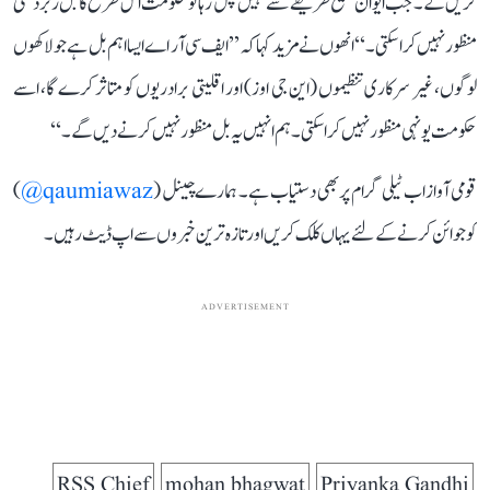
کریں گے۔ جب ایوان صحیح طریقے سے نہیں چل رہا تو حکومت اس طرح کا بل زبردستی
منظور نہیں کرا سکتی۔‘‘ انھوں نے مزید کہا کہ ’’ایف سی آر اے ایسا اہم بل ہے جو لاکھوں
لوگوں، غیر سرکاری تنظیموں (این جی اوز) اور اقلیتی برادریوں کو متاثر کرے گا، اسے
حکومت یونہی منظور نہیں کرا سکتی۔ ہم انہیں یہ بل منظور نہیں کرنے دیں گے۔‘‘
قومی آواز اب ٹیلی گرام پر بھی دستیاب ہے۔ ہمارے چینل (
qaumiawaz@
)
کو جوائن کرنے کے لئے یہاں کلک کریں اور تازہ ترین خبروں سے اپ ڈیٹ رہیں۔
ADVERTISEMENT
RSS Chief
mohan bhagwat
Priyanka Gandhi