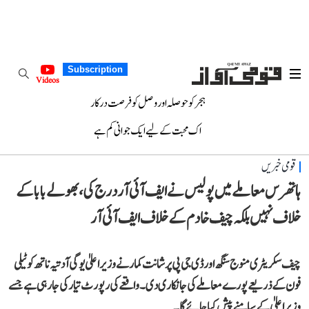
Subscription
Videos
ہجر کو حوصلہ اور وصل کو فرصت درکار
اک محبت کے لیے ایک جوانی کم ہے
قومی خبریں
ہاتھرس معاملے میں پولیس نے ایف آئی آر درج کی، بھولے باباکے
خلاف نہیں بلکہ چیف خادم کےخلاف ایف آئی آر
چیف سکریٹری منوج سنگھ اور ڈی جی پی پرشانت کمار نے وزیر اعلیٰ یوگی آدتیہ ناتھ کو ٹیلی
فون کے ذریعے پورے معاملے کی جانکاری دی۔ واقعے کی رپورٹ تیار کی جا رہی ہے جسے
وزیراعلیٰ کے سامنے پیش کیا جائے گا۔