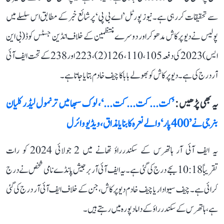
سے تحقیقات کر رہی ہے۔ نیوز پورٹل ’اے بی پی‘ پر شائع خبر کے مطابق اس سلسلے میں
پولیس نے دیو پرکاش مدھوکر اور دوسرے منتظمین کے خلاف انڈین جسٹس کوڈ (بی این
ایس) 2023 کی دفعہ 105، 110، 126 (2)، 223 اور 238 کے تحت ایف آئی
آر درج کی ہے۔ دیو پرکاش کو بھولے بابا کا چیف خادم بتایا جاتا ہے ۔
یہ بھی پڑھیں :
’کت... کت... کت...‘، لوک سبھا میں ترنمول لیڈر کلیان
بنرجی نے ’400 پار‘ والے نعرہ کا بنایا مذاق، ویڈیو وائرل
یہ ایف آئی آر ہاتھرس کے سکندرراؤ تھانے میں 2 جولائی 2024 کو رات
تقریباً 10:18 بجے درج کی گئی ہے۔ یہ ایف آئی آر برجیش پانڈے نامی شخص نے درج
کرائی ہے۔ چیف سیوادار یا چیف خادم دیو پرکاش، جن کے خلاف ایف آئی آر درج کی گئی
ہے، ہاتھرس کے سکندرراؤ کے داماد پورہ میں رہتے ہیں۔