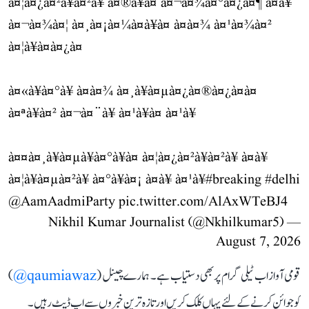
à¤¦à¤¿à¤²à¥à¤²à¥ à¤®à¥à¤ à¤¬à¤¾à¤°à¤¿à¤¶ à¤à¥
à¤¬à¤¾à¤¦ à¤¸à¤¡à¤¼à¤à¥à¤ à¤à¤¾ à¤¹à¤¾à¤²
à¤¦à¥à¤à¤¿à¤
à¤«à¥à¤°à¥ à¤à¤¾ à¤¸à¥à¤µà¤¿à¤®à¤¿à¤à¤
à¤ªà¥à¤² à¤¬à¤¨à¥ à¤¹à¥à¤ à¤¹à¥
à¤¤à¤¸à¥à¤µà¥à¤°à¥à¤ à¤¦à¤¿à¤²à¥à¤²à¥ à¤à¥
à¤¦à¥à¤µà¤²à¥ à¤°à¥à¤¡ à¤à¥ à¤¹à¥
#breaking
#delhi
@AamAadmiParty
pic.twitter.com/AlAxWTeBJ4
— Nikhil Kumar Journalist (@Nkhilkumar5)
August 7, 2026
قومی آواز اب ٹیلی گرام پر بھی دستیاب ہے۔ ہمارے چینل (
qaumiawaz@
)
کو جوائن کرنے کے لئے یہاں کلک کریں اور تازہ ترین خبروں سے اپ ڈیٹ رہیں۔