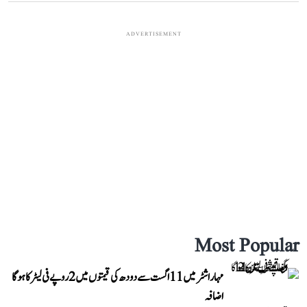
ADVERTISEMENT
Most Popular
مہاراشٹر میں 11 اگست سے دودھ کی قیمتوں میں 2 روپے فی لیٹر کا ہوگا
اضافہ