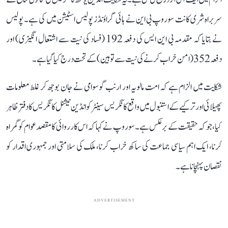
سربراہ شری کانت سوروپ بی این نے ہائی گراؤنڈز پولیس اسٹیشن میں کی ہے۔ پولیس
نے بتایا کہ مقدمہ بی این ایس کی دفعہ 192 (فساد کی نیت سے اشتعال انگیزی) اور
دفعہ 352 (امن خراب کرنے کی نیت سے توہین) کے تحت درج کیا گیا ہے۔
شکایت میں الزام ہے کہ امت مالویہ اور ارنب گوسوامی نے جان بوجھ کر غلط معلومات
پھیلائی اور ترکیے کے استنبول میں واقع کانگریس سینٹر کو انڈین نیشنل کانگریس کا دفتر ظاہر
کیا، جو کہ حقیقت کے برعکس ہے۔ سوروپ نے کہا کہ اس کارروائی کا مقصد عوام کو گمراہ
کرنا، ایک اہم سیاسی جماعت کی ساکھ خراب کرنا، ملک کی سلامتی اور جمہوری اقدار کو
نقصان پہنچانا ہے۔
ADVERTISEMENT