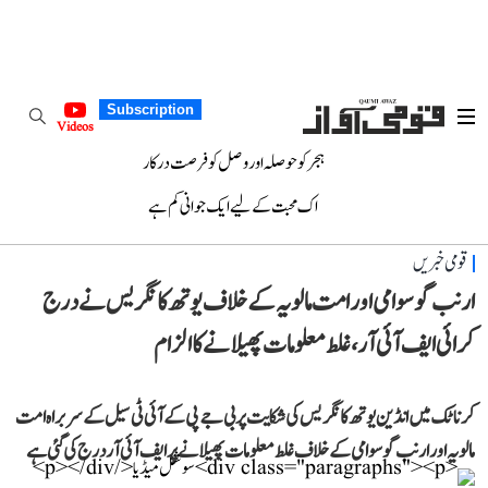
Subscription
Videos
ہجر کو حوصلہ اور وصل کو فرصت درکار
اک محبت کے لیے ایک جوانی کم ہے
قومی خبریں
ارنب گوسوامی اور امت مالویہ کے خلاف یوتھ کانگریس نے درج
کرائی ایف آئی آر، غلط معلومات پھیلانے کا الزام
کرناٹک میں انڈین یوتھ کانگریس کی شکایت پر بی جے پی کے آئی ٹی سیل کے سربراہ امت
مالویہ اور ارنب گوسوامی کے خلاف غلط معلومات پھیلانے پر ایف آئی آر درج کی گئی ہے