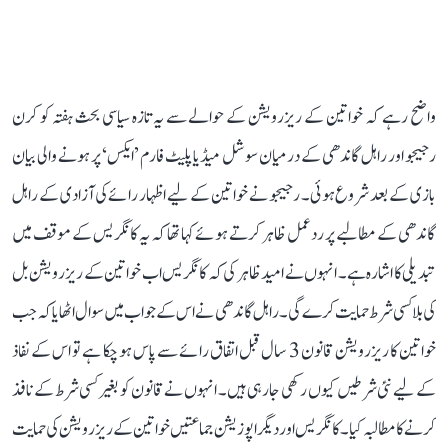
واضح رہے کہ خواتین کے ریزرویشن کے حوالے سے یہ تازہ سیاسی بحث ہفتہ کو کرن
رجیجو اور راہل گاندھی کے درمیان سوشل میڈیا پلیٹ فارم ’ایکس‘ پر ہونے والی بیان
بازی کے بعد شروع ہوئی۔ رجیجو نے خواتین کے لیے اظہار رائے کی آزادی کے راہل
گاندھی کے مطالبے پر ردعمل ظاہر کرتے ہوئے کہا تھا کہ یہ کانگریس کے موقف میں
تبدیلی کا اشارہ ہے۔ انہوں نے امید ظاہر کی کہ کانگریس اب خواتین کے ریزرویشن بل
کی بلا کسی شرط حمایت کرے گی۔ راہل گاندھی نے اس کے جواب میں سوال اٹھایا کہ جب
خواتین کا ریزرویشن قانون 3 سال قبل اتفاق رائے سے پاس ہو چکا ہے تو اس کے نفاذ
کے لیے نئی شرطیں کیوں رکھی جا رہی ہیں۔ انہوں نے قانون کو بغیر کسی شرط کے نافذ
کرنے کا مطالبہ کیا۔ کانگریس اور دیگر اپوزیشن جماعتیں خواتین کے ریزرویشن کی حمایت