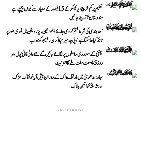
تعلیم پر کم خرچ، یونیسکو کے 15 فیصد کے معیار سے کیوں پیچھے ہے
ہندوستان؟ آئیے جانیں
’حد بندی کی شرط ختم کر دی جائے تو خواتین ریزرویشن بل فوری طور پر
نافذ کیا جا سکتا ہے‘، پی چدمبرم کا کرن رجیجو کو جواب
چنئی کے سمندری ساحلوں پر لگائے جائیں گے نئے وائی فائی پول، ہر
روز 45 منٹ مفت ملے گا انٹرنیٹ
بہار: مدھوبنی میں مارننگ واک کے دوران پیش آیا خوفناک سڑک
حادثہ، 3 خواتین ہلاک
ADVERTISEMENT