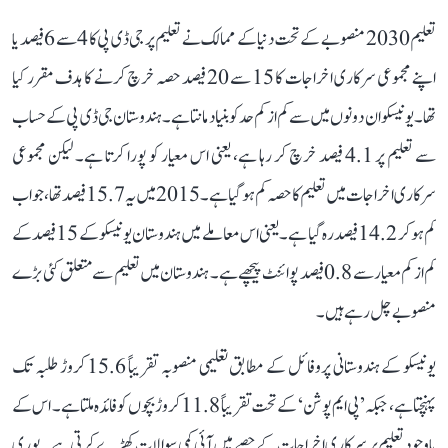
تعلیم 2030 منصوبے کے تحت دنیا کے ممالک نے تعلیم پر جی ڈی پی کا 4 سے 6 فیصد یا
اپنے مجموعی سرکاری اخراجات کا 15 سے 20 فیصد حصہ خرچ کرنے کا ہدف مقرر کیا
تھا۔ یونیسکو ان دونوں میں سے کم از کم حد کو بنیاد مانتا ہے۔ ہندوستان جی ڈی پی کے حساب
سے تعلیم پر 4.1 فیصد خرچ کر رہا ہے، یعنی اس معیار کو پورا کرتا ہے۔ لیکن مجموعی
سرکاری اخراجات میں تعلیم کا حصہ کم ہو گیا ہے۔ 2015 میں یہ 15.7 فیصد تھا، جو اب
کم ہو کر 14.2 فیصد رہ گیا ہے۔ یعنی اس معاملے میں ہندوستان یونیسکو کے 15 فیصد کے
کم از کم معیار سے 0.8 فیصد پوائنٹ پیچھے ہے۔ ہندوستان میں تعلیم سے متعلق کئی بڑے
منصوبے چل رہے ہیں۔
یونیسکو کے ہندوستانی پروفائل کے مطابق تعلیمی منصوبہ تقریباً 15.6 کروڑ طلبہ تک
پہنچتا ہے، جبکہ ’پی ایم پوشن‘ کے تحت تقریباً 11.8 کروڑ بچوں کو فائدہ ملتا ہے۔ اس کے
باوجود تعلیم پر سرکاری اخراجات کے حصے میں آئی کمی سوالات کھڑے کرتی ہے۔ پوری