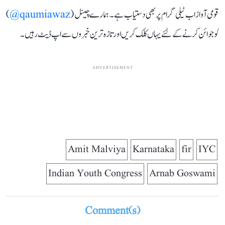
قومی آواز اب ٹیلی گرام پر بھی دستیاب ہے۔ ہمارے چینل (
qaumiawaz@
)
کو جوائن کرنے کے لئے یہاں کلک کریں اور تازہ ترین خبروں سے اپ ڈیٹ رہیں۔
ADVERTISEMENT
Amit Malviya
Karnataka
fir
IYC
Indian Youth Congress
Arnab Goswami
Comment(s)