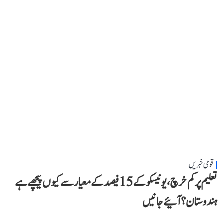
قومی خبریں
تعلیم پر کم خرچ، یونیسکو کے 15 فیصد کے معیار سے کیوں پیچھے ہے
ہندوستان؟ آئیے جانیں