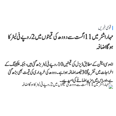
قومی خبریں
مہاراشٹر میں 11 اگست سے دودھ کی قیمتوں میں 2 روپے فی لیٹر کا
ہوگا اضافہ
ایسوسی ایشن کے مطابق ڈیزل کی قیمتیں 10 روپے فی لیٹر بڑھ گئی ہیں، جبکہ پیکیجنگ کے
اخراجات میں تقریباً 30 فیصد اضافہ ہوا ہے۔ دودھ کی خریداری کی قیمت بھی بڑھ گئی
ہے، اور اس میں مزید اضافے کی امید ہے۔