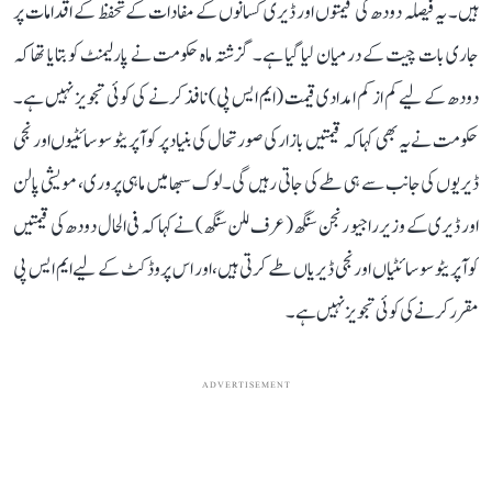
ہیں۔ یہ فیصلہ دودھ کی قیمتوں اور ڈیری کسانوں کے مفادات کے تحفظ کے اقدامات پر
جاری بات چیت کے درمیان لیا گیا ہے۔ گزشتہ ماہ حکومت نے پارلیمنٹ کو بتایا تھا کہ
دودھ کے لیے کم از کم امدادی قیمت (ایم ایس پی) نافذ کرنے کی کوئی تجویز نہیں ہے۔
حکومت نے یہ بھی کہا کہ قیمتیں بازار کی صورتحال کی بنیاد پر کوآپریٹو سوسائٹیوں اور نجی
ڈیریوں کی جانب سے ہی طے کی جاتی رہیں گی۔ لوک سبھا میں ماہی پروری، مویشی پالن
اور ڈیری کے وزیر راجیو رنجن سنگھ (عرف للن سنگھ) نے کہا کہ فی الحال دودھ کی قیمتیں
کوآپریٹو سوسائٹیاں اور نجی ڈیریاں طے کرتی ہیں، اور اس پروڈکٹ کے لیے ایم ایس پی
مقرر کرنے کی کوئی تجویز نہیں ہے۔
ADVERTISEMENT