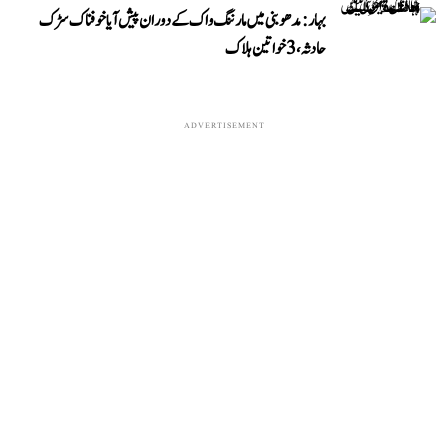
بہار: مدھوبنی میں مارننگ واک کے دوران پیش آیا خوفناک سڑک
حادثہ، 3 خواتین ہلاک
ADVERTISEMENT