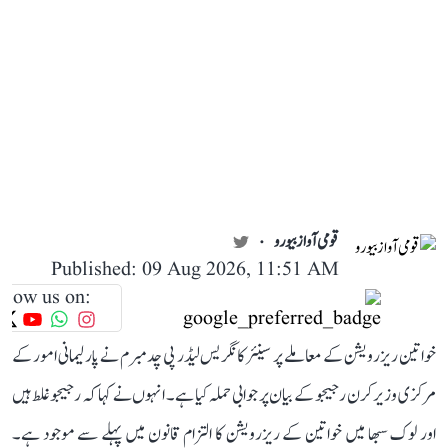
قومی آواز بیورو
Published: 09 Aug 2026, 11:51 AM
llow us on:
خواتین ریزرویشن کے معاملے پر سینئر کانگریس لیڈر پی چدمبرم نے پارلیمانی امور کے
مرکزی وزیر کرن رجیجو کے بیان پر جوابی حملہ کیا ہے۔ انہوں نے کہا کہ رجیجو غلط ہیں
اور لوک سبھا میں خواتین کے ریزرویشن کا التزام قانون میں پہلے سے موجود ہے۔