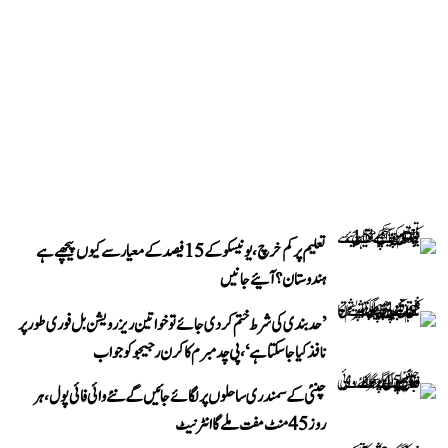
تعلیم پر کم خرچ، یونیسکو کے 15 فیصد کے معیار سے کیوں پیچھے ہے
ہندوستان؟ آئیے جانیں
’حد بندی کی شرط ختم کر دی جائے تو خواتین ریزرویشن بل فوری طور پر
نافذ کیا جا سکتا ہے‘، پی چدمبرم کا کرن رجیجو کو جواب
چنئی کے سمندری ساحلوں پر لگائے جائیں گے نئے وائی فائی پول، ہر
روز 45 منٹ مفت ملے گا انٹرنیٹ