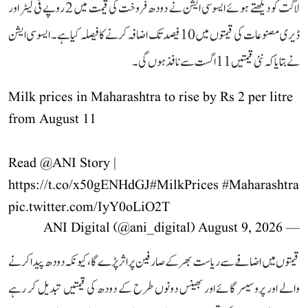
لاگت کو دیکھتے ہوئے ایسوسی ایشن نے دودھ فروخت کی قیمت میں 2 روپے فی لیٹر اور
ڈیری مصنوعات کی قیمتوں میں 10 فیصد تک اضافہ کرنے کا فیصلہ کیا ہے۔ ایسوسی ایشن
نے بتایا کہ نئی قیمتیں 11 اگست سے نافذ ہوں گی۔
Milk prices in Maharashtra to rise by Rs 2 per litre
from August 11
Read
@ANI
Story |
https://t.co/x50gENHdGJ
#MilkPrices
#Maharashtra
pic.twitter.com/IyY0oLiO2T
August 9, 2026
— ANI Digital (@ani_digital)
قیمتوں میں اضافے سے ریاست بھر کے صارفین پر اثر پڑے گا، کیونکہ دودھ پیدا کرنے
والے اور پروسیسر گائے اور بھینس دونوں طرح کے دودھ کی قیمتیں تبدیل کر رہے