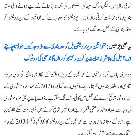
کرتی رہی ہیں، لیکن لوک سبھا کی نشستوں کی تعداد بڑھانے کے لیے ہونے والی حلقہ
بندیوں کی مخالفت کرتی رہی ہیں۔ اپوزیشن کا مطالبہ ہے کہ خواتین کے ریزرویشن کو
حلقہ بندی کے عمل سے الگ کیا جائے۔
یہ بھی پڑھیں :
’خواتین ریزرویشن بل کو حدبندی سے بلا وجہ کیوں جوڑنا چاہتے
ہیں؟‘ بل کی بلا شرط حمایت پر کرن رجیجو کو راہل گاندھی کی دوٹوک
دوسری جانب کرن رجیجو نے خواتین کے ریزرویشن کے نفاذ میں تاخیر کی وجہ مردم
شماری اور حلقہ بندیوں کو بتایا ہے۔ انہوں نے کہا کہ 2026 کے بعد مردم شماری کے
اعداد و شمار شائع کرنے کے عمل میں کافی وقت لگ سکتا ہے۔ ذات پات پر مبنی مردم شماری
کی وجہ سے اعداد و شمار کو حتمی شکل دینے اور انہیں شائع کرنے میں بھی وقت لگنے کا امکان
ہے۔ ان کے مطابق اس وجہ سے خواتین کے ریزرویشن کا نفاذ کم از کم 2034 کے عام
انتخابات سے پہلے مشکل ہو سکتا ہے۔