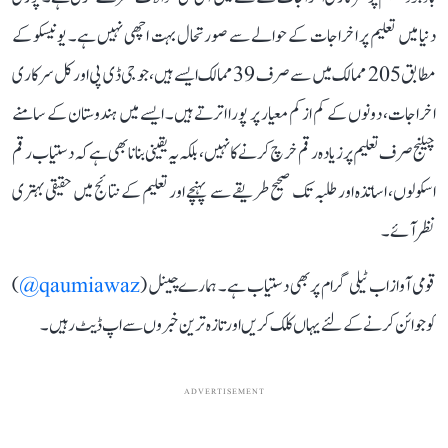
دنیا میں تعلیم پر اخراجات کے حوالے سے صورتحال بہت اچھی نہیں ہے۔ یونیسکو کے
مطابق 205 ممالک میں سے صرف 39 ممالک ایسے ہیں، جو جی ڈی پی اور کل سرکاری
اخراجات، دونوں کے کم از کم معیار پر پورا اترتے ہیں۔ ایسے میں ہندوستان کے سامنے
چیلنج صرف تعلیم پر زیادہ رقم خرچ کرنے کا نہیں، بلکہ یہ یقینی بنانا بھی ہے کہ دستیاب رقم
اسکولوں، اساتذہ اور طلبہ تک صحیح طریقے سے پہنچے اور تعلیم کے نتائج میں حقیقی بہتری
نظر آئے۔
قومی آواز اب ٹیلی گرام پر بھی دستیاب ہے۔ ہمارے چینل (
qaumiawaz@
)
کو جوائن کرنے کے لئے یہاں کلک کریں اور تازہ ترین خبروں سے اپ ڈیٹ رہیں۔
ADVERTISEMENT