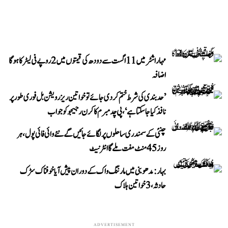
مہاراشٹر میں 11 اگست سے دودھ کی قیمتوں میں 2 روپے فی لیٹر کا ہوگا
اضافہ
’حد بندی کی شرط ختم کر دی جائے تو خواتین ریزرویشن بل فوری طور پر
نافذ کیا جا سکتا ہے‘، پی چدمبرم کا کرن رجیجو کو جواب
چنئی کے سمندری ساحلوں پر لگائے جائیں گے نئے وائی فائی پول، ہر
روز 45 منٹ مفت ملے گا انٹرنیٹ
بہار: مدھوبنی میں مارننگ واک کے دوران پیش آیا خوفناک سڑک
حادثہ، 3 خواتین ہلاک
ADVERTISEMENT