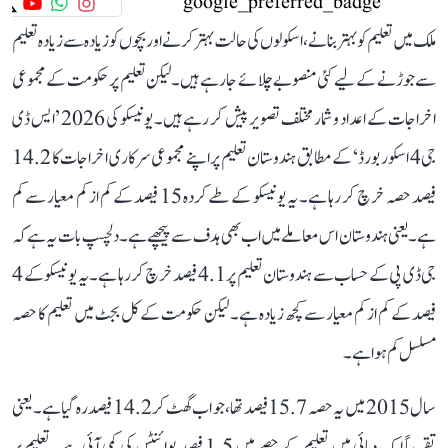
ملک میں تعلیم کو بہتر بنانے، اسکولوں کی حالت بہتر کرنے اور بچوں کو زیادہ سے زیادہ تعلیم
سے جوڑنے کے لیے کئی منصوبے چلائے جا رہے ہیں۔ لیکن تعلیم پر حکومت کے مجموعی
اخراجات کے اعداد و شمار مختلف تصویر پیش کر رہے ہیں۔ یونیسکو کی 2026 ’ایس ڈی
جی 4 اسکور بورڈ‘ کے مطابق ہندوستان تعلیم پر اپنے مجموعی سرکاری اخراجات کا 14.2
فیصد حصہ خرچ کر رہا ہے۔ یہ یونیسکو کے طے کردہ 15 فیصد کے کم از کم معیار سے کم
ہے۔ یعنی ہندوستان اس معاملے میں اب بھی ہدف سے پیچھے ہے۔ دلچسپ بات یہ ہے کہ
جی ڈی پی کے حساب سے ہندوستان تعلیم پر 4.1 فیصد خرچ کر رہا ہے۔ یہ یونیسکو کے 4
فیصد کے کم از کم معیار سے کچھ زیادہ ہے۔ لیکن حکومت کے کل بجٹ میں تعلیم کا حصہ
مسلسل کم ہوا ہے۔
سال 2015 میں یہ حصہ 15.7 فیصد تھا، جو اب گھٹ کر 14.2 فیصد رہ گیا ہے۔ یعنی
تقریباً ایک دہائی میں تعلیم کے حصے میں 1.5 فیصد پوائنٹس کی کمی آئی ہے۔ تعلیم پر