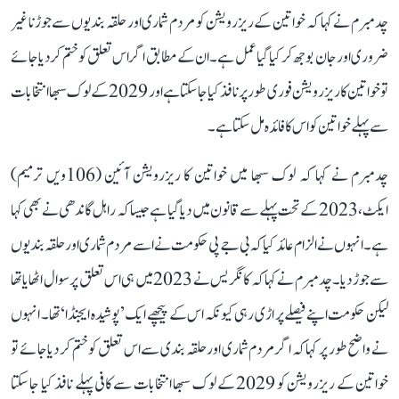
چدمبرم نے کہا کہ خواتین کے ریزرویشن کو مردم شماری اور حلقہ بندیوں سے جوڑنا غیر
ضروری اور جان بوجھ کر کیا گیا عمل ہے۔ ان کے مطابق اگر اس تعلق کو ختم کر دیا جائے
تو خواتین کا ریزرویشن فوری طور پر نافذ کیا جا سکتا ہے اور 2029 کے لوک سبھا انتخابات
سے پہلے خواتین کو اس کا فائدہ مل سکتا ہے۔
چدمبرم نے کہا کہ لوک سبھا میں خواتین کا ریزرویشن آئین (106ویں ترمیم)
ایکٹ، 2023 کے تحت پہلے سے قانون میں دیا گیا ہے جیسا کہ راہل گاندھی نے بھی کہا
ہے۔ انہوں نے الزام عائد کیا کہ بی جے پی حکومت نے اسے مردم شماری اور حلقہ بندیوں
سے جوڑ دیا۔ چدمبرم نے کہا کہ کانگریس نے 2023 میں ہی اس تعلق پر سوال اٹھایا تھا
لیکن حکومت اپنے فیصلے پر اڑی رہی کیونکہ اس کے پیچھے ایک ’پوشیدہ ایجنڈا‘ تھا۔ انہوں
نے واضح طور پر کہا کہ اگر مردم شماری اور حلقہ بندی سے اس تعلق کو ختم کر دیا جائے تو
خواتین کے ریزرویشن کو 2029 کے لوک سبھا انتخابات سے کافی پہلے نافذ کیا جا سکتا