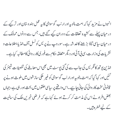
انہوں نے مزید کہا کہ امت مالویہ اور ارنب گوسوامی کا یہ عمل ہندوستان اور ترکیے کے
درمیان پہلے سے کشیدہ تعلقات کے دوران کیے گئے ہیں، جس سے دونوں ممالک کے
درمیان سیاسی تناؤ بڑھنے کا خدشہ ہے۔ سوروپ نے پریس کونسل آف انڈیا، اطلاعات و
نشریات کی وزارت، سی بی آئی اور دیگر متعلقہ حکام سے فوری کارروائی کا مطالبہ کیا ہے۔
انڈین یوتھ کانگریس کی جانب سے کی گئی پوسٹ میں بھی اس معاملے کی تفصیلات شیئر کی
گئیں اور کہا گیا کہ امت مالویہ اور ارنب گوسوامی کو غیر ملکی سازشوں میں ملوث ہونے پر
قانونی سخت کاروائی کی جانی چاہیے۔ اس واقعے پر سیاسی حلقوں میں بحث ہو رہی ہے، جہاں
بعض افراد نے اس کی مذمت کر کرتے ہوئے کہا ہے کہ فرضی خبریں ملک کی سالمیت
کے لیے خطرہ ہیں۔