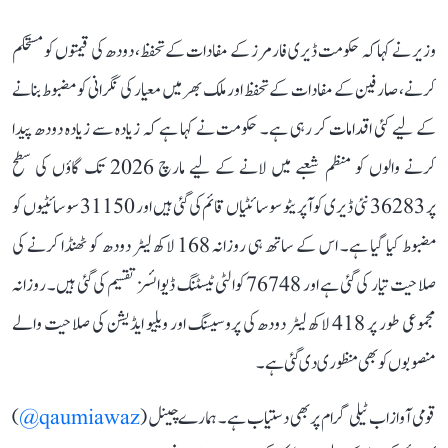
وزیر نے کہا کہ حکومت ڈیری فارمرز کے مفادات کے تحفظ، دودھ کی قیمتوں کو مستحکم
کرنے، صارفین کے مفادات کے تحفظ اور ملک بھر میں معیار کی نگرانی کو مضبوط بنانے
کے لیے کئی اقدامات کر رہی ہے۔ حکومت نے کہا ہے کہ زیادہ سے زیادہ دودھ پیدا
کرنے والوں کو منظم شعبے میں لانے کے لیے مارچ 2026 تک گاؤں کی سطح
پر 36283 نئی ڈیری کوآپریٹو سوسائٹیاں قائم کی گئی ہیں اور 31150 سوسائٹیوں کو
مضبوط کیا گیا ہے۔ اس کے ساتھ ہی روزانہ 168 لاکھ لیٹر دودھ کو ٹھنڈا کرنے کی
صلاحیت تیار کی گئی ہے اور 76748 کوالٹی ٹیسٹنگ ڈیوائسز تقسیم کی گئی ہیں۔ روزانہ
مجموعی طور پر 418 لاکھ لیٹر دودھ کی پروسیسنگ اور ویلیو ایڈیشن کی صلاحیت والے
منصوبوں کو بھی منظوری دی گئی ہے۔
قومی آواز اب ٹیلی گرام پر بھی دستیاب ہے۔ ہمارے چینل (
qaumiawaz@
)