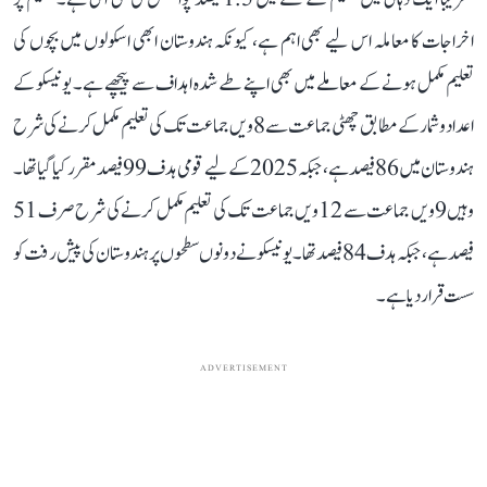
اخراجات کا معاملہ اس لیے بھی اہم ہے، کیونکہ ہندوستان ابھی اسکولوں میں بچوں کی
تعلیم مکمل ہونے کے معاملے میں بھی اپنے طے شدہ اہداف سے پیچھے ہے۔ یونیسکو کے
اعداد و شمار کے مطابق چھٹی جماعت سے 8ویں جماعت تک کی تعلیم مکمل کرنے کی شرح
ہندوستان میں 86 فیصد ہے، جبکہ 2025 کے لیے قومی ہدف 99 فیصد مقرر کیا گیا تھا۔
وہیں 9ویں جماعت سے 12ویں جماعت تک کی تعلیم مکمل کرنے کی شرح صرف 51
فیصد ہے، جبکہ ہدف 84 فیصد تھا۔ یونیسکو نے دونوں سطحوں پر ہندوستان کی پیش رفت کو
سست قرار دیا ہے۔
ADVERTISEMENT