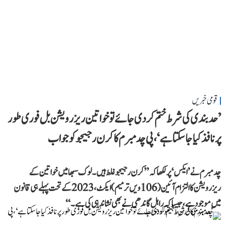
قومی خبریں
’حد بندی کی شرط ختم کر دی جائے تو خواتین ریزرویشن بل فوری طور
پر نافذ کیا جا سکتا ہے‘، پی چدمبرم کا کرن رجیجو کو جواب
چدمبرم نے ’ایکس‘ پر لکھا کہ ’’کرن رجیجو غلط ہیں۔ لوک سبھا میں خواتین کے
ریزرویشن کا التزام آئین (106ویں ترمیم) ایکٹ، 2023 کے تحت پہلے ہی قانون
میں موجود ہے، جیسا کہ راہل گاندھی نے بھی نشاندہی کی ہے۔‘‘