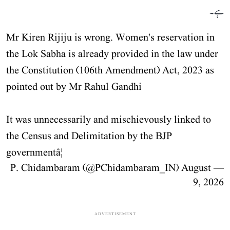
ہے۔
Mr Kiren Rijiju is wrong. Women's reservation in
the Lok Sabha is already provided in the law under
the Constitution (106th Amendment) Act, 2023 as
pointed out by Mr Rahul Gandhi
It was unnecessarily and mischievously linked to
the Census and Delimitation by the BJP
governmentâ¦
August
— P. Chidambaram (@PChidambaram_IN)
9, 2026
ADVERTISEMENT