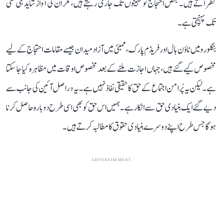
نظر آتے ہیں۔ بعض احتجاج تو مہینوں تک جاری رہتے ہیں، مگر ان کی آواز شاید ہی کسی
تک پہنچتی ہے۔
بنگلورو میں ٹاؤن ہال اور فریڈم پارک، ممبئی میں آزاد میدان جیسے مقامات احتجاج کے لیے
مخصوص کیے گئے ہیں، جہاں اجازت ملنے کے بعد مخصوص اوقات میں مظاہرہ کیا جا سکتا
ہے۔ لیکن یہ پُرامن اجتماع کے حق کا حقیقی نفاذ نہیں ہے۔ یہ دراصل آئین کی جانب سے
دیے گئے ایک بنیادی حق سے انکار ہے۔ ہمیں اس حق کو بھی اسی طرح دوبارہ حاصل کرنا
ہوگا جس طرح اپنے دوسرے بنیادی حقوق کا مطالبہ کرتے ہیں۔
ADVERTISEMENT