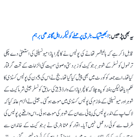
یہ بھی پڑھیں :
ابھیشیک بنرجی پر حملے کو لیکر راہل گاندھی برہم
قابل ذکر ہے کہ ہالیشہر تھانے کی پولیس نے کانچرا پاڑا میونسپلٹی کی استعفیٰ دے چکی
ترنمول کونسلر کے شوہر برجو کیٹ کو زبردستی وصولی سمیت کئی الزامات کے تحت گرفتار
کیا تھا۔ اسے جمعہ کو کورٹ میں بھی پیش کیا گیا تھا۔ جج نے اس کی 5 دن کی پولیس کسٹڈی کا
حکم دیا تھا لیکن ہفتہ کو پتہ چلا کہ کانچرا پاڑا کے وارڈ 23 کی سابق کونسلر جینی شرما کیٹ کے
شوہر اور میونسپلٹی کے ملازم کی پولیس کسٹڈی میں موت ہو گئی۔ جینی نے الزام عائد کیا کہ
لاک اپ کے اندر پولیس کی پٹائی سے ان کے شوہر کی موت ہوئی۔ اس واقعے پر پولیس کی
طرف سے کوئی ردعمل نہیں آیا۔ اتوار کو ممتا بنرجی نے برجو کیٹ کے خاندان سے