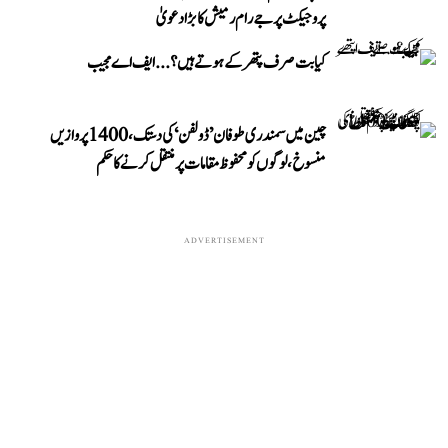
پروجیکٹ پر جے رام رمیش کا بڑا دعویٰ
کیا بت صرف پتھر کے ہوتے ہیں؟...ایف اے مجیب
چین میں سمندری طوفان ’ڈولفن‘ کی دستک، 1400 پروازیں
منسوخ، لوگوں کو محفوظ مقامات پر منتقل کرنے کا حکم
ADVERTISEMENT