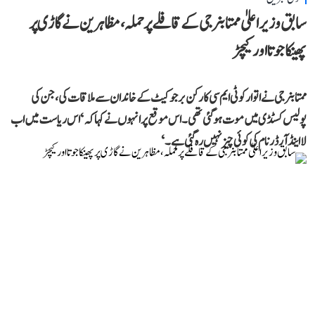
سابق وزیر اعلیٰ ممتا بنرجی کے قافلے پر حملہ، مظاہرین نے گاڑی پر
پھینکا جوتا اور کیچڑ
ممتا بنرجی نے اتوار کو ٹی ایم سی کارکن برجو کیٹ کے خاندان سے ملاقات کی، جن کی
پولیس کسٹڈی میں موت ہو گئی تھی۔ اس موقع پر انہوں نے کہا کہ ‘اس ریاست میں اب
لا اینڈ آرڈر نام کی کوئی چیز نہیں رہ گئی ہے۔‘