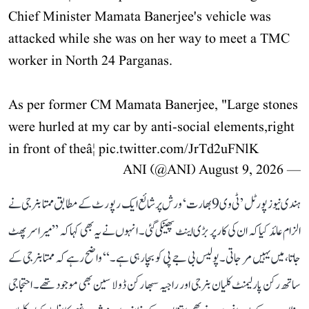
Chief Minister Mamata Banerjee's vehicle was
attacked while she was on her way to meet a TMC
worker in North 24 Parganas.
As per former CM Mamata Banerjee, "Large stones
were hurled at my car by anti-social elements,right
in front of theâ¦
pic.twitter.com/JrTd2uFNlK
August 9, 2026
— ANI (@ANI)
ہندی نیوز پورٹل ’ٹی وی 9 بھارت‘ ورش پر شائع ایک رپورٹ کے مطابق ممتا بنرجی نے
الزام عائد کیا کہ ان کی کار پر بڑی اینٹ پھینکی گئی۔ انہوں نے یہ بھی کہا کہ ’’میرا سر پھٹ
جاتا، میں یہیں مر جاتی۔ پولیس بی جے پی کو بچا رہی ہے۔‘‘ واضح رہے کہ ممتا بنرجی کے
ساتھ رکن پارلیمنٹ کلیان بنرجی اور راجیہ سبھا رکن ڈولا سین بھی موجود تھے۔ احتجاجی