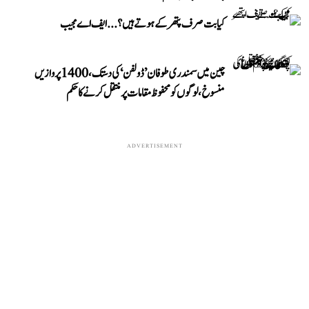
کیا بت صرف پتھر کے ہوتے ہیں؟...ایف اے مجیب
چین میں سمندری طوفان ’ڈولفن‘ کی دستک، 1400 پروازیں
منسوخ، لوگوں کو محفوظ مقامات پر منتقل کرنے کا حکم
ADVERTISEMENT