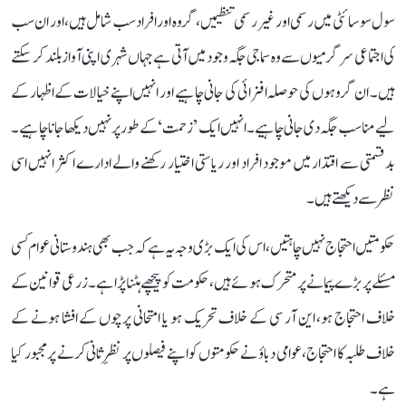
سول سوسائٹی میں رسمی اور غیر رسمی تنظیمیں، گروہ اور افراد سب شامل ہیں، اور ان سب
کی اجتماعی سرگرمیوں سے وہ سماجی جگہ وجود میں آتی ہے جہاں شہری اپنی آواز بلند کر سکتے
ہیں۔ ان گروہوں کی حوصلہ افزائی کی جانی چاہیے اور انہیں اپنے خیالات کے اظہار کے
لیے مناسب جگہ دی جانی چاہیے۔ انہیں ایک ’زحمت‘ کے طور پر نہیں دیکھا جانا چاہیے۔
بدقسمتی سے اقتدار میں موجود افراد اور ریاستی اختیار رکھنے والے ادارے اکثر انہیں اسی
نظر سے دیکھتے ہیں۔
حکومتیں احتجاج نہیں چاہتیں، اس کی ایک بڑی وجہ یہ ہے کہ جب بھی ہندوستانی عوام کسی
مسئلے پر بڑے پیمانے پر متحرک ہوئے ہیں، حکومت کو پیچھے ہٹنا پڑا ہے۔ زرعی قوانین کے
خلاف احتجاج ہو، این آر سی کے خلاف تحریک ہو یا امتحانی پرچوں کے افشا ہونے کے
خلاف طلبہ کا احتجاج، عوامی دباؤ نے حکومتوں کو اپنے فیصلوں پر نظرِ ثانی کرنے پر مجبور کیا
ہے۔