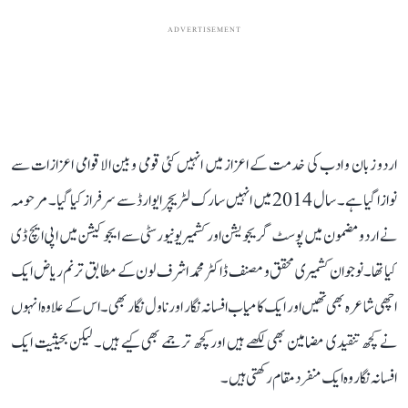
ADVERTISEMENT
اردو زبان و ادب کی خدمت کے اعزاز میں انہیں کئی قومی و بین الاقوامی اعزازات سے
نوازا گیا ہے۔ سال 2014 میں انہیں سارک لٹریچر ایوارڈ سے سرفراز کیا گیا۔ مرحومہ
نے اردو مضمون میں پوسٹ گریجویشن اور کشمیر یونیورسٹی سے ایجوکیشن میں اپی ایچ ڈی
کیا تھا۔ نوجوان کشمیری محقق و مصنف ڈاکٹر محمد اشرف لون کے مطابق ترنم ریاض ایک
اچھی شاعرہ بھی تھیں اور ایک کامیاب افسانہ نگار اور ناول نگار بھی۔ اس کے علاوہ انہوں
نے کچھ تنقیدی مضامین بھی لکھے ہیں اور کچھ ترجمے بھی کیے ہیں۔ لیکن بحیثیت ایک
افسانہ نگار وہ ایک منفرد مقام رکھتی ہیں۔