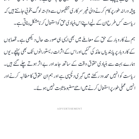
پیشہ ورانہ طور پر کام کرنے والی غیر سرکاری تنظیموں سے وابستہ لوگ بخوبی جانتے ہیں کہ
ریاست کس طرح ان کے لیے اپنے اس بنیادی حق کو استعمال کرنا مشکل بناتی ہے۔
ہم نے کاروبار کے حق کے معاملے میں بھی ایسی ہی صورت حال دیکھی ہے۔ قصابوں
کے کاروبار پر پابندیاں عائد کی گئیں اور اس کے اثرات ریستورانوں تک بھی پہنچے۔ یوں
ہمارے بہت سے بنیادی حقوق وقت کے ساتھ جامد اور بے اثر ہوتے چلے گئے ہیں۔
ریاست کو انہیں محدود رکھنے میں گہری دلچسپی ہے اور ہم ان حقوق کا مطالبہ کرنے اور
انہیں عملی طور پر استعمال کرنے میں اتنے مضبوط ثابت نہیں ہوئے۔
ADVERTISEMENT