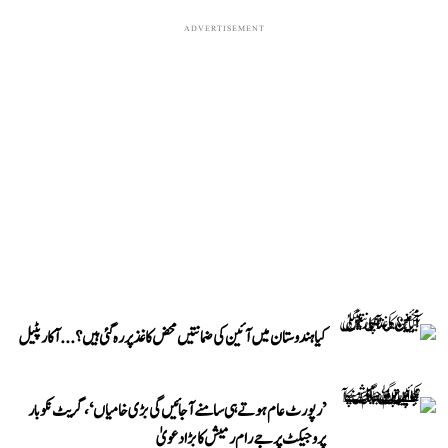
ADVERTISEMENT
کیا ہندوستان میں آئین کی ضمانتیں محض کاغذ پر رہ گئی ہیں؟...آکار پٹیل
’رپورٹ عام ہوتے ہی سامنے آ جائیں گی بڑی خامیاں‘، گریٹ نکوبار
پروجیکٹ پر جے رام رمیش کا بڑا دعویٰ