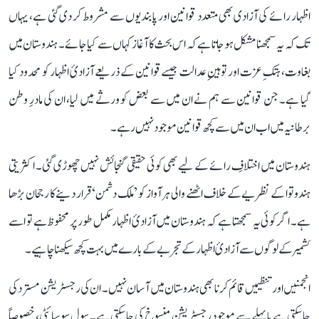
اظہار رائے کی آزادی بھی متعدد قوانین اور پابندیوں سے مشروط کر دی گئی ہے، یہاں
تک کہ یہ سمجھنا مشکل ہو جاتا ہے کہ اس بحث کا آغاز کہاں سے کیا جائے۔ ہندوستان میں
بغاوت، ہتکِ عزت اور توہینِ عدالت جیسے قوانین کے ذریعے آزادیٔ اظہار کو محدود کیا
گیا ہے۔ جن قوانین سے ہم نے ان میں سے بعض کو ورثے میں لیا، ان کی مادرِ وطن
برطانیہ میں اب ان میں سے کچھ قوانین موجود نہیں رہے۔
ہندوستان میں اختلافِ رائے کے لیے بھی کوئی حقیقی گنجائش نہیں چھوڑی گئی۔ اکثریتی
ہندوتوا کے نظریے کے خلاف اٹھنے والی ہر آواز کو ’ملک دشمن‘ قرار دینے کا رجحان بڑھا
ہے۔ اگر کوئی یہ سمجھتا ہے کہ ہندوستان میں آزادیٔ اظہار مکمل طور پر محفوظ ہے تو اسے
کشمیر کے لوگوں سے آزادیٔ اظہار کے تجربے کے بارے میں بہت کچھ سیکھنا چاہیے۔
انجمنیں اور تنظیمیں قائم کرنا بھی ہندوستان میں آسان نہیں۔ ان کی رجسٹریشن مسترد کی
جا سکتی ہے یا پہلے سے موجود رجسٹریشن منسوخ کی جا سکتی ہے۔ سول سوسائٹی، خصوصاً