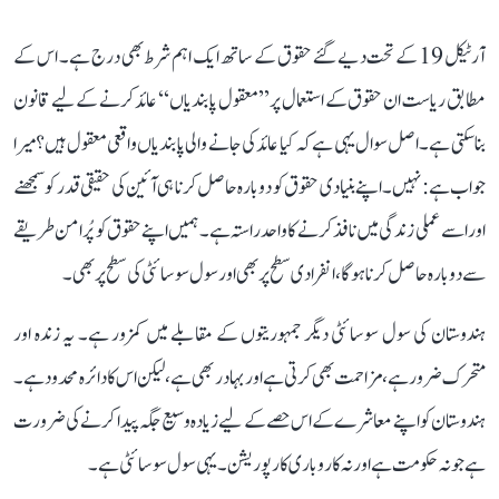
آرٹیکل 19 کے تحت دیے گئے حقوق کے ساتھ ایک اہم شرط بھی درج ہے۔ اس کے
مطابق ریاست ان حقوق کے استعمال پر ’’معقول پابندیاں‘‘ عائد کرنے کے لیے قانون
بنا سکتی ہے۔ اصل سوال یہی ہے کہ کیا عائد کی جانے والی پابندیاں واقعی معقول ہیں؟ میرا
جواب ہے: نہیں۔ اپنے بنیادی حقوق کو دوبارہ حاصل کرنا ہی آئین کی حقیقی قدر کو سمجھنے
اور اسے عملی زندگی میں نافذ کرنے کا واحد راستہ ہے۔ ہمیں اپنے حقوق کو پُرامن طریقے
سے دوبارہ حاصل کرنا ہوگا، انفرادی سطح پر بھی اور سول سوسائٹی کی سطح پر بھی۔
ہندوستان کی سول سوسائٹی دیگر جمہوریتوں کے مقابلے میں کمزور ہے۔ یہ زندہ اور
متحرک ضرور ہے، مزاحمت بھی کرتی ہے اور بہادر بھی ہے، لیکن اس کا دائرہ محدود ہے۔
ہندوستان کو اپنے معاشرے کے اس حصے کے لیے زیادہ وسیع جگہ پیدا کرنے کی ضرورت
ہے جو نہ حکومت ہے اور نہ کاروباری کارپوریشن۔ یہی سول سوسائٹی ہے۔