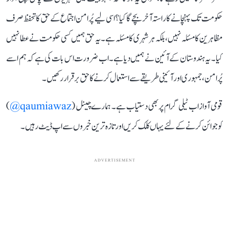
حکومت تک پہنچانے کا راستہ آخر بچے گا کیا؟ اسی لیے پُرامن اجتماع کے حق کا تحفظ صرف
مظاہرین کا مسئلہ نہیں، بلکہ ہر شہری کا مسئلہ ہے۔ یہ حق ہمیں کسی حکومت نے عطا نہیں
کیا۔ یہ ہندوستان کے آئین نے ہمیں دیا ہے۔ اب ضرورت اس بات کی ہے کہ ہم اسے
پُرامن، جمہوری اور آئینی طریقے سے استعمال کرنے کا حق برقرار رکھیں۔
قومی آواز اب ٹیلی گرام پر بھی دستیاب ہے۔ ہمارے چینل (
qaumiawaz@
)
کو جوائن کرنے کے لئے یہاں کلک کریں اور تازہ ترین خبروں سے اپ ڈیٹ رہیں۔
ADVERTISEMENT