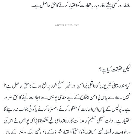
بسنے، اور کسی پیشے، کاروبار یا تجارت کو اختیار کرنے کا حق حاصل ہے۔
ADVERTISEMENT
لیکن حقیقت کیا ہے؟
کیا ہندوستانی شہریوں کو واقعی پُرامن اور غیر مسلح طور پر جمع ہونے کا حق حاصل ہے؟
نہیں۔ ہمارے پاس پُرامن اجتماع کے لیے مقامی پولیس سے اجازت لینے کا حق ضرور
ہے۔ پولیس کے پاس اس اجازت کو منظور کرنے، مسترد کرنے یا کوئی جواب نہ دینے کا
اختیار ہے۔ دلت مسیحی تنظیم کو عدالت کا دروازہ اسی لیے کھٹکھٹانا پڑا کہ پولیس نے اس کی
درخواست پر فیصلہ نہیں کیا تھا۔ یعنی حقیقی اختیار شہری کے پاس نہیں بلکہ پولیس کے پاس