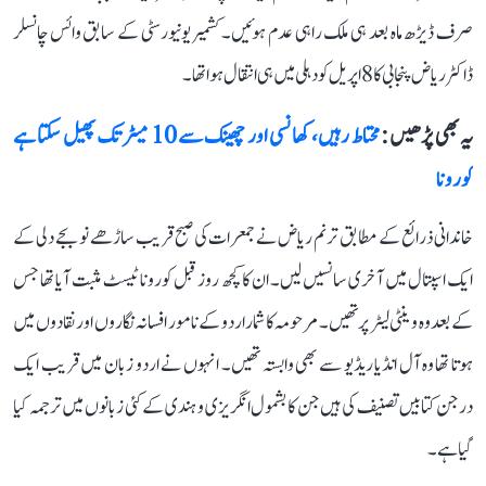
صرف ڈیڑھ ماہ بعد ہی ملک راہی عدم ہوئیں۔ کشمیر یونیورسٹی کے سابق وائس چانسلر
ڈاکٹر ریاض پنجابی کا 8 اپریل کو دہلی میں ہی انتقال ہوا تھا۔
یہ بھی پڑھیں :
محتاط رہیں، کھانسی اور چھینک سے 10 میٹر تک پھیل سکتا ہے
کورونا
خاندانی ذرائع کے مطابق ترنم ریاض نے جمعرات کی صبح قریب ساڑھے نو بجے دلی کے
ایک اسپتال میں آخری سانسیں لیں۔ ان کا کچھ روز قبل کورونا ٹیسٹ مثبت آیا تھا جس
کے بعد وہ وینٹی لیٹر پر تھیں۔ مرحومہ کا شمار اردو کے نامور افسانہ نگاروں اور نقادوں میں
ہوتا تھا وہ آل انڈیا ریڈیو سے بھی وابستہ تھیں۔ انہوں نے اردو زبان میں قریب ایک
درجن کتابیں تصنیف کی ہیں جن کا بشمول انگریزی و ہندی کے کئی زبانوں میں ترجمہ کیا
گیا ہے۔