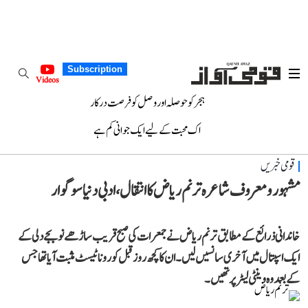
Subscription
Videos
ہجر کو حوصلہ اور وصل کو فرصت درکار
اک محبت کے لیے ایک جوانی کم ہے
قومی خبریں
مشہور و معروف شاعرہ ترنم ریاض کا انتقال، ادبی دنیا سوگوار
خاندانی ذرائع کے مطابق ترنم ریاض نے جمعرات کی صبح قریب ساڑھے نو بجے دلی کے
ایک اسپتال میں آخری سانسیں لیں۔ ان کا کچھ روز قبل کورونا ٹیسٹ مثبت آیا تھا جس
کے بعد وہ وینٹی لیٹر پر تھیں۔