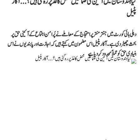
کیا ہندوستان میں آئین کی ضمانتیں محض کاغذ پر رہ گئی ہیں؟...آکار
پٹیل
دہلی ہائی کورٹ میں جنتر منتر پر احتجاج کے معاملے نے پُرامن اجتماع کے آئینی حق پر
بحث چھیڑ دی ہے۔ آکار پٹیل اس مضمون میں کہتے ہیں کہ اجازت اور پابندیوں نے اس
بنیادی حق کو عملاً محدود کر دیا ہے