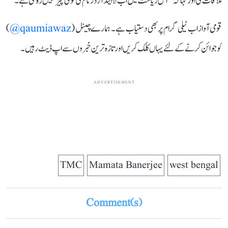
ملاقات کی اور کہا کہ ‘‘اس ریاست میں اب لا اینڈ آرڈر نام کی کوئی چیز نہیں رہ گئی ہے۔‘‘
قومی آواز اب ٹیلی گرام پر بھی دستیاب ہے۔ ہمارے چینل (
qaumiawaz@
)
کو جوائن کرنے کے لئے یہاں کلک کریں اور تازہ ترین خبروں سے اپ ڈیٹ رہیں۔
ADVERTISEMENT
TMC
Mamata Banerjee
west bengal
Comment(s)