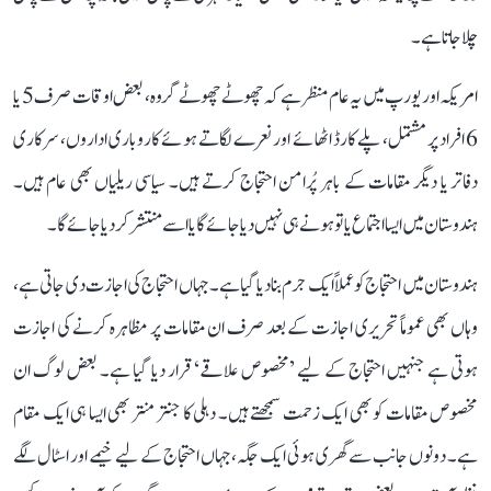
چلا جاتا ہے۔
امریکہ اور یورپ میں یہ عام منظر ہے کہ چھوٹے چھوٹے گروہ، بعض اوقات صرف 5 یا
6 افراد پر مشتمل، پلے کارڈ اٹھائے اور نعرے لگاتے ہوئے کاروباری اداروں، سرکاری
دفاتر یا دیگر مقامات کے باہر پُرامن احتجاج کرتے ہیں۔ سیاسی ریلیاں بھی عام ہیں۔
ہندوستان میں ایسا اجتماع یا تو ہونے ہی نہیں دیا جائے گا یا اسے منتشر کر دیا جائے گا۔
ہندوستان میں احتجاج کو عملاً ایک جرم بنا دیا گیا ہے۔ جہاں احتجاج کی اجازت دی جاتی ہے،
وہاں بھی عموماً تحریری اجازت کے بعد صرف ان مقامات پر مظاہرہ کرنے کی اجازت
ہوتی ہے جنہیں احتجاج کے لیے ’مخصوص علاقے‘ قرار دیا گیا ہے۔ بعض لوگ ان
مخصوص مقامات کو بھی ایک زحمت سمجھتے ہیں۔ دہلی کا جنتر منتر بھی ایسا ہی ایک مقام
ہے۔ دونوں جانب سے گھری ہوئی ایک جگہ، جہاں احتجاج کے لیے خیمے اور اسٹال لگے