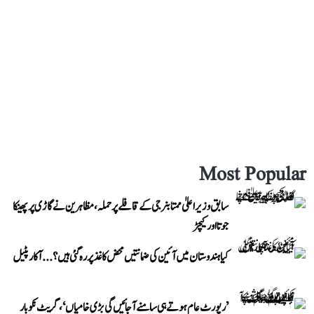
Most Popular
سابق وزیر اعلیٰ ممتا بنرجی کے قافلے پر حملہ، مظاہرین نے گاڑی پر پھینکا
جوتا اور کیچڑ
کیا ہندوستان میں آئین کی ضمانتیں محض کاغذ پر رہ گئی ہیں؟...آکار پٹیل
’رپورٹ عام ہوتے ہی سامنے آ جائیں گی بڑی خامیاں‘، گریٹ نکوبار