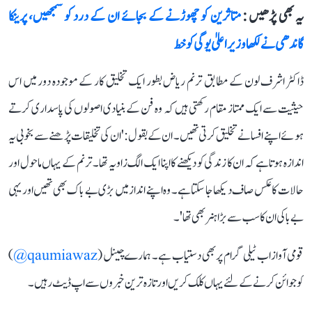
یہ بھی پڑھیں :
متاثرین کو چھوڑنے کے بجائے ان کے درد کو سمجھیں، پرینکا
گاندھی نے لکھا وزیراعلیٰ یوگی کو خط
ڈاکٹر اشرف لون کے مطابق ترنم ریاض بطور ایک تخلیق کار کے موجودہ دور میں اس
حیثیت سے ایک ممتاز مقام رکھتی ہیں کہ وہ فن کے بنیادی اصولوں کی پاسداری کرتے
ہوئے اپنے افسانے تخلیق کرتی تھیں۔ ان کے بقول: 'ان کی تخلیقات پڑھنے سے بخوبی یہ
اندازہ ہوتا ہے کہ ان کا زندگی کو دیکھنے کا اپنا ایک الگ زاویہ تھا۔ ترنم کے یہاں ماحول اور
حالات کا عکس صاف د یکھا جا سکتا ہے۔ وہ اپنے انداز میں بڑی بے باک بھی تھیں اور یہی
بے باکی ان کا سب سے بڑا ہنر بھی تھا'۔
قومی آواز اب ٹیلی گرام پر بھی دستیاب ہے۔ ہمارے چینل (
qaumiawaz@
)
کو جوائن کرنے کے لئے یہاں کلک کریں اور تازہ ترین خبروں سے اپ ڈیٹ رہیں۔