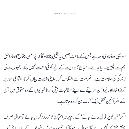
ADVERTISEMENT
اور یہی وہ بنیادی وجہ ہے جس کے باعث ہمیں یہ یقینی بنانا ہوگا کہ پُرامن اجتماع کا ہمارا حق
ہم سے چھین نہ لیا جائے۔ احتجاج جمہوریت کے لیے کوئی زحمت نہیں، بلکہ جمہوریت کی
زندگی کی علامت ہے۔ حکومت سے اختلاف کرنا، اپنی شکایت بیان کرنا، اجتماعی طور پر
آواز اٹھانا اور پُرامن طریقے سے اپنے مطالبات پیش کرنا شہریوں کے وہ حقوق ہیں جن
کے بغیر آئین محض ایک کتاب بن کر رہ جاتا ہے۔
اگر ’شہر کو یرغمال بنائے جانے‘ کے نام پر ہر احتجاج کو محدود کر دیا جائے تو سوال صرف
جنتر منتر کا نہیں رہے گا؛ سوال یہ ہوگا کہ جمہوریت میں شہریوں کے پاس اپنی آواز