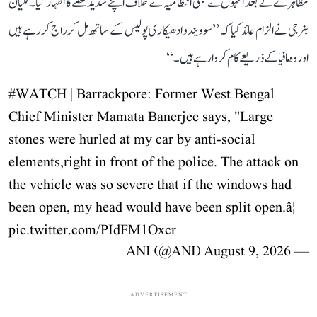
مظاہرے کے بعد انہوں نے بھی انتظامیہ کے خلاف اپنے شدید غصے کا اظہار کیا۔ کلیان
بنرجی نے الزام عائد کیا کہ ’’سوویندو ادھیکاری پولیس کے ساتھ مل کر راج کر رہے ہیں
اور وہ مافیا کے ذریعے کام کروا رہے ہیں۔‘‘
#WATCH
| Barrackpore: Former West Bengal
Chief Minister Mamata Banerjee says, "Large
stones were hurled at my car by anti-social
elements,right in front of the police. The attack on
the vehicle was so severe that if the windows had
been open, my head would have been split open.â¦
pic.twitter.com/PIdFM1Oxcr
August 9, 2026
— ANI (@ANI)
ADVERTISEMENT