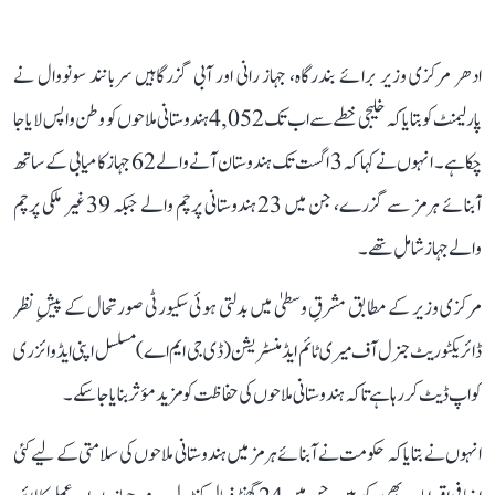
ادھر مرکزی وزیر برائے بندرگاہ، جہاز رانی اور آبی گزرگاہیں سربانند سونووال نے
پارلیمنٹ کو بتایا کہ خلیجی خطے سے اب تک 4,052 ہندوستانی ملاحوں کو وطن واپس لایا جا
چکا ہے۔ انہوں نے کہا کہ 3 اگست تک ہندوستان آنے والے 62 جہاز کامیابی کے ساتھ
آبنائے ہرمز سے گزرے، جن میں 23 ہندوستانی پرچم والے جبکہ 39 غیر ملکی پرچم
والے جہاز شامل تھے۔
مرکزی وزیر کے مطابق مشرقِ وسطیٰ میں بدلتی ہوئی سکیورٹی صورتحال کے پیشِ نظر
ڈائریکٹوریٹ جنرل آف میری ٹائم ایڈمنسٹریشن (ڈی جی ایم اے) مسلسل اپنی ایڈوائزری
کو اپ ڈیٹ کر رہا ہے تاکہ ہندوستانی ملاحوں کی حفاظت کو مزید مؤثر بنایا جا سکے۔
انہوں نے بتایا کہ حکومت نے آبنائے ہرمز میں ہندوستانی ملاحوں کی سلامتی کے لیے کئی