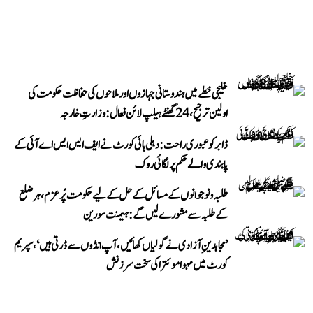
خلیجی خطے میں ہندوستانی جہازوں اور ملاحوں کی حفاظت حکومت کی
اولین ترجیح، 24 گھنٹے ہیلپ لائن فعال: وزارتِ خارجہ
ڈابر کو عبوری راحت: دہلی ہائی کورٹ نے ایف ایس ایس اے آئی کے
پابندی والے حکم پر لگائی روک
طلبہ و نوجوانوں کے مسائل کے حل کے لیے حکومت پُرعزم، ہر ضلع
کے طلبہ سے مشورے لیں گے: ہیمنت سورین
’مجاہدینِ آزادی نے گولیاں کھائیں، آپ انڈوں سے ڈرتی ہیں‘، سپریم
کورٹ میں مہوا موئترا کی سخت سرزنش