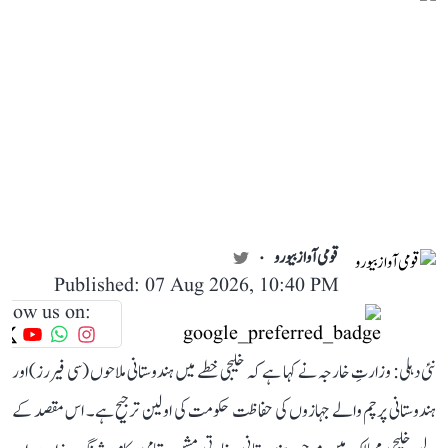
قومی آواز بیورو
Published: 07 Aug 2026, 10:40 PM
llow us on:
نئی دہلی: وزارتِ خارجہ نے کہا ہے کہ خلیجی خطے میں ہندوستانی ملاحوں (سی فیررز) اور
ہندوستانی پرچم والے جہازوں کی حفاظت حکومت کی اولین ترجیح ہے۔ اس مقصد کے