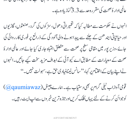
عالمی ادارۂ صحت کی مقررہ حد سے 3.3 گنا زیادہ ہے۔
انہوں نے حکومت سے مطالبہ کیا کہ تعمیراتی دھول، سڑکوں کی گرد، صنعتوں، گاڑیوں
اور حیاتیاتی ایندھن کے جلنے سے پیدا ہونے والی آلودگی کے ذرائع پر فوری کارروائی کی
جائے، وزیرپور میں مقامی سطح پر صحت سے متعلق انتباہ جاری کیا جائے اور عالمی ادارۂ
صحت کے معیارات کے مطابق اے کیو آئی کے اہداف مزید سخت کیے جائیں۔ انہوں
نے اپنے بیان کے اختتام پر کہا، ’’سانس لینا بنیادی حق ہے، سہولت نہیں۔‘‘
قومی آواز اب ٹیلی گرام پر بھی دستیاب ہے۔ ہمارے چینل (
qaumiawaz@
)
کو جوائن کرنے کے لئے یہاں کلک کریں اور تازہ ترین خبروں سے اپ ڈیٹ رہیں۔
ADVERTISEMENT