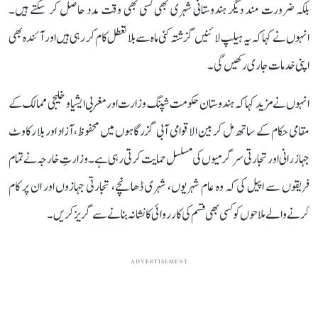
بلکہ ضرورت مند دیگر ہندوستانی شہری بھی کسی بھی وقت مدد حاصل کر سکتے ہیں۔
انہوں نے کہا کہ یہ ہیلپ لائنیں گزشتہ کئی ماہ سے بلا تعطل کام کر رہی ہیں اور آئندہ بھی
اپنی خدمات جاری رکھیں گی۔
انہوں نے مزید کہا کہ ہندوستان حکومت شپنگ وزارت اور مغربی ایشیا و خلیجی ممالک کے
مقامی حکام کے ساتھ مل کر بین الاقوامی آبی گزرگاہوں میں محفوظ، آزاد اور بلا رکاوٹ
جہاز رانی اور تجارتی سرگرمیوں کی مسلسل حمایت کرتی رہی ہے۔ وزارتِ خارجہ نے تمام
فریقوں سے اپیل کی کہ وہ عام شہریوں، شہری ڈھانچے، تجارتی جہازوں اور ان پر کام
کرنے والے ملاحوں کو کسی بھی قسم کی کارروائی کا نشانہ بنانے سے گریز کریں۔
ADVERTISEMENT