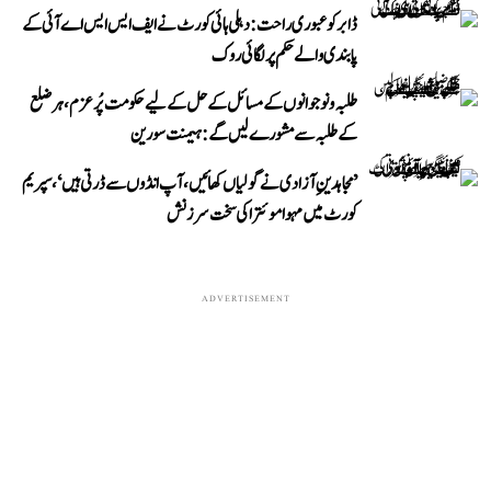
ڈابر کو عبوری راحت: دہلی ہائی کورٹ نے ایف ایس ایس اے آئی کے
پابندی والے حکم پر لگائی روک
طلبہ و نوجوانوں کے مسائل کے حل کے لیے حکومت پُرعزم، ہر ضلع
کے طلبہ سے مشورے لیں گے: ہیمنت سورین
’مجاہدینِ آزادی نے گولیاں کھائیں، آپ انڈوں سے ڈرتی ہیں‘، سپریم
کورٹ میں مہوا موئترا کی سخت سرزنش
ADVERTISEMENT