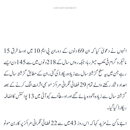
ADVERTISEMENT
انہوں نے دعویٰ کیا کہ ان 69 دنوں کے دوران پی ایم 10 میں اوسط فرق 15
مائیکروگرام فی مکعب میٹر رہا، جبکہ رواں سال کے 218 دنوں میں سے 145 دن ایسے
رہے جن میں یہ سطح گزشتہ سال سے زیادہ ریکارڈ کی گئی۔ ان کے مطابق گزشتہ سال کے
اعداد و شمار رکھنے والے تمام 29 فضائی نگرانی مراکز موسمی اثرات الگ کرنے کے بعد
گزشتہ سال سے زیادہ آلودہ پائے گئے اور اوسطاً اے کیو آئی میں 13 پوائنٹس کا اضافہ
ریکارڈ کیا گیا۔
اجے ماکن نے مزید کہا کہ اس روز 43 میں سے 22 فضائی نگرانی مراکز پر کاربن مونو