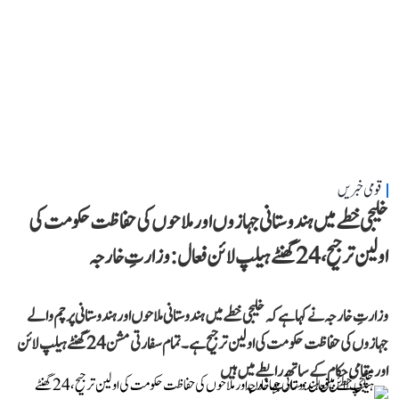
قومی خبریں
خلیجی خطے میں ہندوستانی جہازوں اور ملاحوں کی حفاظت حکومت کی
اولین ترجیح، 24 گھنٹے ہیلپ لائن فعال: وزارتِ خارجہ
وزارتِ خارجہ نے کہا ہے کہ خلیجی خطے میں ہندوستانی ملاحوں اور ہندوستانی پرچم والے
جہازوں کی حفاظت حکومت کی اولین ترجیح ہے۔ تمام سفارتی مشن 24 گھنٹے ہیلپ لائن
اور مقامی حکام کے ساتھ رابطے میں ہیں