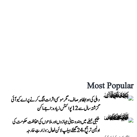
Most Popular
دہلی کی ہوا بظاہر صاف، مگر موسمی اثرات الگ کرنے پر اے کیو آئی
گزشتہ سال سے 12 پوائنٹس زیادہ: اجے ماکن
خلیجی خطے میں ہندوستانی جہازوں اور ملاحوں کی حفاظت حکومت کی
اولین ترجیح، 24 گھنٹے ہیلپ لائن فعال: وزارتِ خارجہ