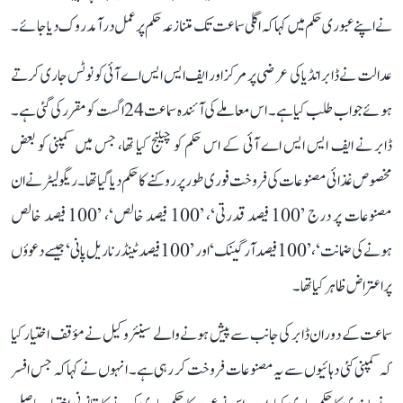
نے اپنے عبوری حکم میں کہا کہ اگلی سماعت تک متنازعہ حکم پر عمل درآمد روک دیا جائے۔
عدالت نے ڈابر انڈیا کی عرضی پر مرکز اور ایف ایس ایس اے آئی کو نوٹس جاری کرتے
ہوئے جواب طلب کیا ہے۔ اس معاملے کی آئندہ سماعت 24 اگست کو مقرر کی گئی ہے۔
ڈابر نے ایف ایس ایس اے آئی کے اس حکم کو چیلنج کیا تھا، جس میں کمپنی کو بعض
مخصوص غذائی مصنوعات کی فروخت فوری طور پر روکنے کا حکم دیا گیا تھا۔ ریگولیٹر نے ان
مصنوعات پر درج ’100 فیصد قدرتی‘، ’100 فیصد خالص‘، ’100 فیصد خالص
ہونے کی ضمانت‘، ’100 فیصد آرگینک‘ اور ’100 فیصد ٹینڈر ناریل پانی‘ جیسے دعوؤں
پر اعتراض ظاہر کیا تھا۔
سماعت کے دوران ڈابر کی جانب سے پیش ہونے والے سینئر وکیل نے مؤقف اختیار کیا
کہ کمپنی کئی دہائیوں سے یہ مصنوعات فروخت کر رہی ہے۔ انہوں نے کہا کہ جس افسر