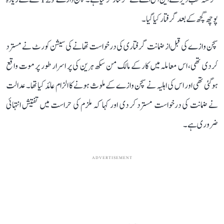
پوچھ گچھ کے بعد گرفتار کیا گیا۔
سچن وازے کی قبل از ضمانت گرفتاری کی درخواست تھانے کی سیشن کورٹ نے مسترد
کر دی تھی، اس معاملہ میں کار کے مالک من سکھ ہرین کی پر اسرار طور پر موت واقع
ہوگئی تھی اور اس کی اہلیہ نے سچن وازے کے ملوث ہونے کا الزام عائد کیا تھا۔ عدالت
نے ضمانت کی درخواست مسترد کر دی اور کہا کہ ملزم کی حراست میں تفتیش انتہائی
ضروری ہے۔
ADVERTISEMENT