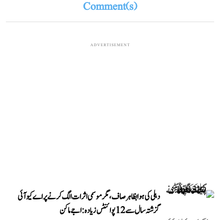
Comment(s)
ADVERTISEMENT
دہلی کی ہوا بظاہر صاف، مگر موسمی اثرات الگ کرنے پر اے کیو آئی
گزشتہ سال سے 12 پوائنٹس زیادہ: اجے ماکن