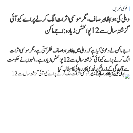
قومی خبریں
دہلی کی ہوا بظاہر صاف، مگر موسمی اثرات الگ کرنے پر اے کیو آئی
گزشتہ سال سے 12 پوائنٹس زیادہ: اجے ماکن
اجے ماکن نے دعویٰ کیا ہے کہ دہلی میں بظاہر ہوا صاف نظر آتی ہے، مگر موسمی اثرات
الگ کرنے پر اے کیو آئی گزشتہ سال سے 12 پوائنٹس زیادہ ہے۔ انہوں نے حکومت
سے آلودگی کے ذرائع پر فوری کارروائی کا مطالبہ کیا