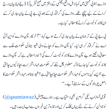
وازے جنوبی ممبئی میں کمبالا ہل واقع ایجنسی کے دفتر میں صبح تقریباً 11 بجے اپنا بیان درج
کرانے کے لیے پہنچے تھے۔ وازے کی گرفتاری کے بعد بی جے پی نے بیان جاری کر کے
ان کا نارکو ٹیسٹ کرانے کا مطالبہ کیا ہے۔
بی جے پی کے ترجمان نے بیان جاری کرتے ہویے کہا، ’’آخر کار سچن وازے کو این آئی
اے نے گرفتار کر ہی لیا۔ کیا سچن وازے کو بچانے والی شیو سینا کی حکومت ملک سے
معافی مانگتے ہویے سچن وازے کا نارکو ٹیسٹ کرے گی؟ ہمارا مطالبہ ہے کہ سچن وازے
کا نارکو ٹیسٹ کیا جائے تاکہ معلوم چل سکے کہ حکومت مہاراشٹر اسے بچانا کیوں چاہتی
ہے؟ ایسے کن ناموں کو مہاراشٹر حکومت بچانا چاہتی ہے؟ شیو سینا اور مہاراشٹر حکومت کا
اصل چہرہ لوگوں کے سامنے آیے۔‘‘
قومی آواز اب ٹیلی گرام پر بھی دستیاب ہے۔ ہمارے چینل (
qaumiawaz@
)
کو جوائن کرنے کے لئے یہاں کلک کریں اور تازہ ترین خبروں سے اپ ڈیٹ رہیں۔