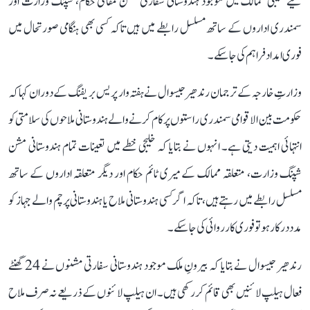
لیے خلیجی ممالک میں موجود ہندوستانی سفارتی مشن مقامی حکام، شپنگ وزارت اور
سمندری اداروں کے ساتھ مسلسل رابطے میں ہیں تاکہ کسی بھی ہنگامی صورتحال میں
فوری امداد فراہم کی جا سکے۔
وزارتِ خارجہ کے ترجمان رندھیر جیسوال نے ہفتہ وار پریس بریفنگ کے دوران کہا کہ
حکومت بین الاقوامی سمندری راستوں پر کام کرنے والے ہندوستانی ملاحوں کی سلامتی کو
انتہائی اہمیت دیتی ہے۔ انہوں نے بتایا کہ خلیجی خطے میں تعینات تمام ہندوستانی مشن
شپنگ وزارت، متعلقہ ممالک کے میری ٹائم حکام اور دیگر متعلقہ اداروں کے ساتھ
مسلسل رابطے میں رہتے ہیں، تاکہ اگر کسی ہندوستانی ملاح یا ہندوستانی پرچم والے جہاز کو
مدد درکار ہو تو فوری کارروائی کی جا سکے۔
رندھیر جیسوال نے بتایا کہ بیرونِ ملک موجود ہندوستانی سفارتی مشنوں نے 24 گھنٹے
فعال ہیلپ لائنیں بھی قائم کر رکھی ہیں۔ ان ہیلپ لائنوں کے ذریعے نہ صرف ملاح