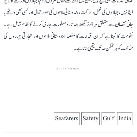
اضافی اقدامات بھی کیے ہیں، جن میں 24 گھنٹے فعال کنٹرول روم، جہازوں اور عملے کا لائیو
ڈیٹا بیس، جہازوں کی نقل و حرکت، ہندوستانی ملاحوں کی صورتحال اور کسی بھی واقعے یا
جانی نقصان سے متعلق ہر 24 گھنٹے بعد تازہ معلومات جاری کرنے کا نظام شامل ہے۔
حکومت کا کہنا ہے کہ ان اقدامات کا مقصد ہندوستانی ملاحوں اور تجارتی جہازوں کی
حفاظت کو ہر ممکن حد تک یقینی بنانا ہے۔
ADVERTISEMENT
Seafarers
Safety
Gulf
India