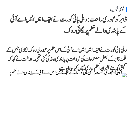
قومی خبریں
ڈابر کو عبوری راحت: دہلی ہائی کورٹ نے ایف ایس ایس اے آئی
کے پابندی والے حکم پر لگائی روک
دہلی ہائی کورٹ نے ایف ایس ایس اے آئی کے اس حکم پر عبوری روک لگا دی جس کے
تحت ڈابر کے بعض مصنوعات کی فروخت پر پابندی عائد کی گئی تھی۔ عدالت نے کہا کہ
کمپنی کو سنے بغیر ایسا حکم جاری نہیں کیا جانا چاہیے