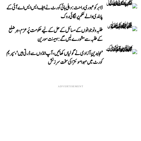
ڈابر کو عبوری راحت: دہلی ہائی کورٹ نے ایف ایس ایس اے آئی کے
پابندی والے حکم پر لگائی روک
طلبہ و نوجوانوں کے مسائل کے حل کے لیے حکومت پُرعزم، ہر ضلع
کے طلبہ سے مشورے لیں گے: ہیمنت سورین
’مجاہدینِ آزادی نے گولیاں کھائیں، آپ انڈوں سے ڈرتی ہیں‘، سپریم
کورٹ میں مہوا موئترا کی سخت سرزنش
ADVERTISEMENT