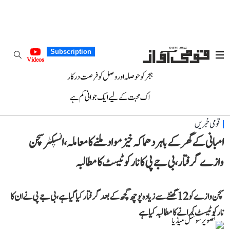
Subscription
Videos
ہجر کو حوصلہ اور وصل کو فرصت درکار
اک محبت کے لیے ایک جوانی کم ہے
قومی خبریں
امبانی کے گھر کے باہر دھماکہ خیز مواد ملنے کا معاملہ، انسپکٹر سچن
وازے گرفتار، بی جے پی کا نارکو ٹیسٹ کا مطالبہ
سچن وازے کو 12 گھنٹے سے زیادہ پوچھ گچھ کے بعد گرفتار کیا گیا ہے، بی جے پی نے ان کا
نارکو ٹیسٹ کرانے کا مطالبہ کیا ہے