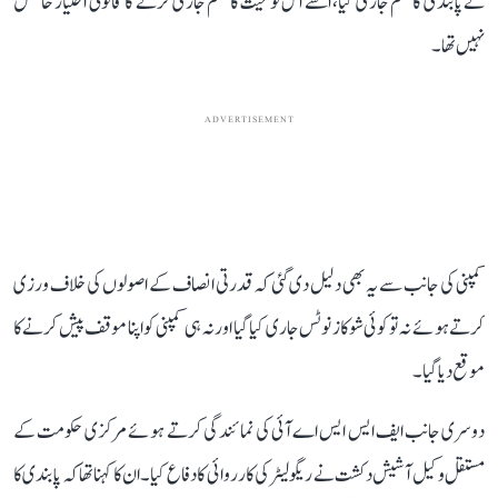
نے پابندی کا حکم جاری کیا، اسے اس نوعیت کا حکم جاری کرنے کا قانونی اختیار حاصل
نہیں تھا۔
ADVERTISEMENT
کمپنی کی جانب سے یہ بھی دلیل دی گئی کہ قدرتی انصاف کے اصولوں کی خلاف ورزی
کرتے ہوئے نہ تو کوئی شوکاز نوٹس جاری کیا گیا اور نہ ہی کمپنی کو اپنا موقف پیش کرنے کا
موقع دیا گیا۔
دوسری جانب ایف ایس ایس اے آئی کی نمائندگی کرتے ہوئے مرکزی حکومت کے
مستقل وکیل آشیش دکشت نے ریگولیٹر کی کارروائی کا دفاع کیا۔ ان کا کہنا تھا کہ پابندی کا