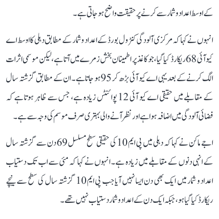
کے اوسط اعداد و شمار سے کرنے پر حقیقت واضح ہو جاتی ہے۔
انہوں نے کہا کہ مرکزی آلودگی کنٹرول بورڈ کے اعداد و شمار کے مطابق دہلی کا اوسط اے
کیو آئی 68 ریکارڈ کیا گیا، جو کاغذ پر اطمینان بخش زمرے میں آتا ہے، لیکن موسمی اثرات
الگ کرنے کے بعد یہی اے کیو آئی بڑھ کر 95 ہو جاتا ہے۔ ان کے مطابق گزشتہ سال
کے مقابلے میں حقیقی اے کیو آئی 12 پوائنٹس زیادہ ہے، جس سے ظاہر ہوتا ہے کہ
فضائی آلودگی میں اضافہ ہوا ہے اور نظر آنے والی بہتری صرف موسم کی وجہ سے ہے۔
اجے ماکن نے کہا کہ دہلی میں پی ایم 10 کی حقیقی سطح مسلسل 69 دن سے گزشتہ سال
کے انہی دنوں کے مقابلے میں زیادہ ہے۔ انہوں نے کہا کہ مئی سے اب تک دستیاب
اعداد و شمار میں ایک بھی دن ایسا نہیں آیا جب پی ایم 10 گزشتہ سال کی سطح سے نیچے
ریکارڈ کیا گیا ہو، جبکہ ایک دن کے اعداد و شمار دستیاب نہیں تھے۔