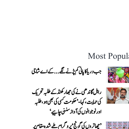
Most Popul
جب دریا کا پانی کم پڑنے لگے...کے اے شاجی
راہل گاندھی نے کی جھارکھنڈ کے طلبہ تحریک
کی حمایت، کہا- ’حکومت کسی کی بھی ہو، طلبہ
اور نوجوانوں کی آواز سننی چاہیے‘
’چھاتروں کی گونج‘ پروگرام طے شدہ مقام پر