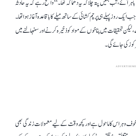
ر آئے، تب ہمیں پتہ چلا کہ یہ دھماکہ تھا۔‘‘ واضح رہے کہ یہ حادثہ
ایک روز پہلے ہی پرچم کشائی کے ساتھ میلے کا باقاعدہ آغاز ہوا تھا۔
لیکن تحقیقات میں پٹاخوں کے مواد کو ذخیرہ کرنے اور سنبھالنے میں
کوز کی جائے گی۔
ADVERTISEM
وف و ہراس کا ماحول ہے اور کچھ وقت کے لیے معمولات زندگی بھی