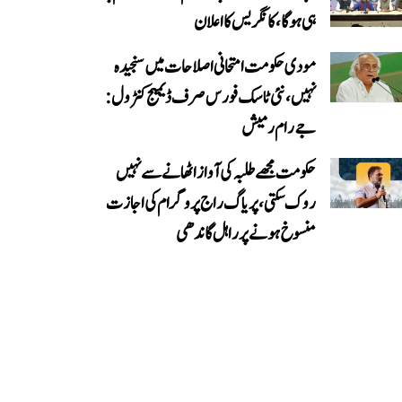
ہی ہوگا، کانگریس کا اعلان
مودی حکومت امتحانی اصلاحات میں سنجیدہ
نہیں، نئی ٹاسک فورس صرف ڈیمیج کنٹرول:
جے رام رمیش
حکومت مجھے طلبہ کی آواز اٹھانے سے نہیں
روک سکتی، پریاگ راج پروگرام کی اجازت
منسوخ ہونے پر راہل گاندھی