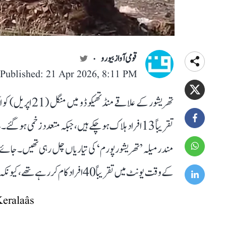
قومی آواز بیورو
Published: 21 Apr 2026, 8:11 PM
تھریشور کے علاقے
تقریباً 13 افراد ہلاک ہو چکے ہیں، جبکہ متعدد زخمی 
مندر میلہ ’تھریشور پورم‘ کی تیاریاں چل رہی تھیں۔ جائے و
کے وقت یونٹ میں تقریباً 40 افراد کام کر رہے تھے، کیونکہ منتظمین کی جانب سے ملازمین کے لیے دوپہر کا کھانا لایا گیا تھا۔
eralaâs