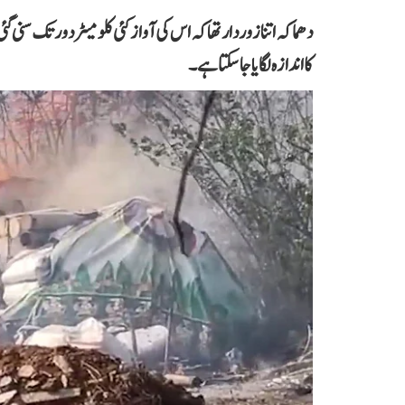
دھماکہ اتنا زوردار تھا کہ اس کی آواز کئی کلومیٹر دور تک سن
کا اندازہ لگایا جا سکتا ہے۔