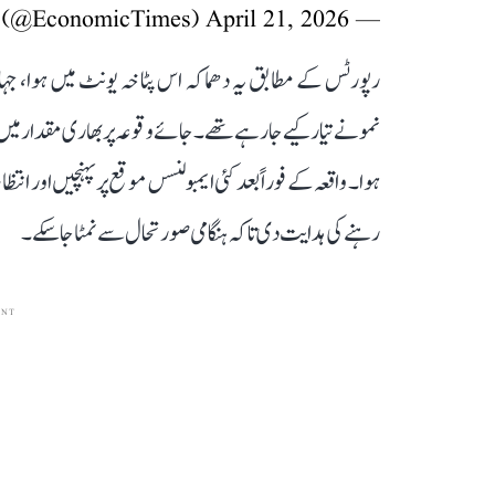
April 21, 2026
— Economic Times (@EconomicTimes)
رپورٹس کے مطابق یہ دھماکہ اس پٹاخہ یونٹ میں ہوا، 
نمونے تیار کیے جا رہے تھے۔ جائے وقوعہ پر بھاری مقدار میں 
ہوا۔ واقعہ کے فوراً بعد کئی ایمبولنسں موقع پر پہنچیں اور
رہنے کی ہدایت دی تاکہ ہنگامی صورتحال سے نمٹا جا سکے۔
ENT