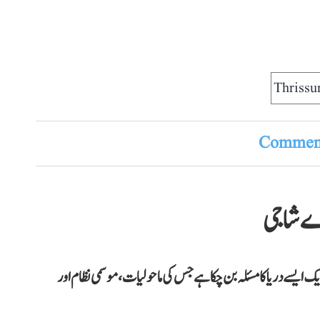
Thrissu
Comment
اے شاجی
یک ایسے دریا کا مسئلہ بن چکا ہے جس کی ماحولیات، موسمی نظام اور