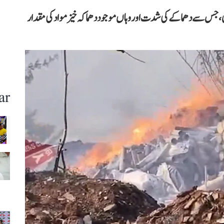
ی گئی، جس سے دھماکے کی شدت اور وہاں موجود دھماکہ خیز مواد کی مقدار
ar