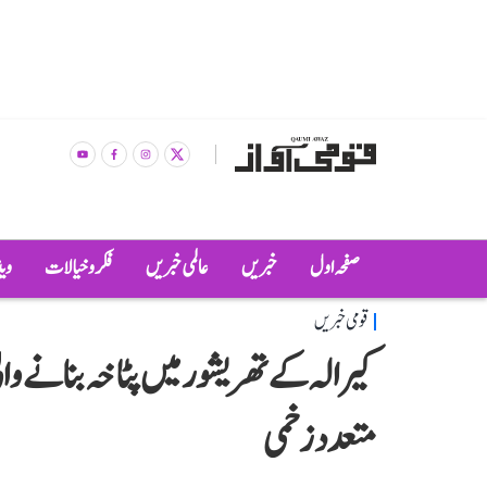
صفحہ اول
خبریں
عالمی خبریں
فکر و خیالات
وی
قومی خبریں
متعدد زخمی