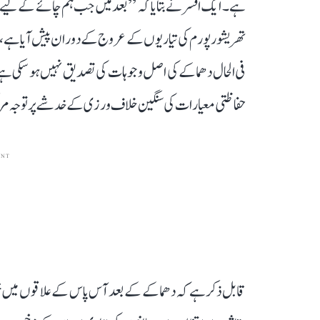
ہے۔ ایک افسر نے بتایا کہ ’’بعد میں جب ہم چائے کے لیے باہ
تھریشور پورم کی تیاریوں کے عروج کے دوران پیش آیا ہے، جب 
فی الحال دھماکے کی اصل وجوہات کی تصدیق نہیں ہو سکی ہے، 
حفاظتی معیارات کی سنگین خلاف ورزی کے خدشے پر توجہ مر
ENT
قابل ذکر ہے کہ دھماکے کے بعد آس پاس کے علاقوں میں خ