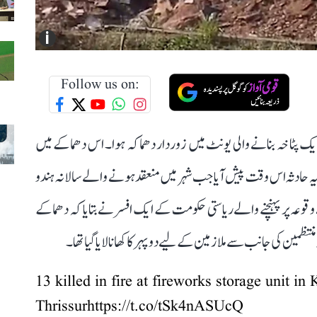
i
Follow us on:
 منڈتھیکوڈو میں منگل (21 اپریل) کو ایک پٹاخہ بنانے والی یونٹ میں زوردار دھماکہ ہوا۔ اس دھماکے میں
ہو گئے۔ یہ حادثہ اس وقت پیش آیا جب شہر میں منعقد ہونے والے سالانہ ہندو
قوعہ پر پہنچنے والے ریاستی حکومت کے ایک افسر نے بتایا کہ دھماکے
13 killed in fire at fireworks storage unit in K
Thrissur
https://t.co/tSk4nASUcQ