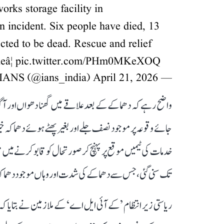
orks storage facility in
an incident. Six people have died, 13
cted to be dead. Rescue and relief
eâ¦
pic.twitter.com/PHm0MKeXOQ
April 21, 2026
— IANS (@ians_india)
واضح رہے کہ دھماکے کے بعد علاقے میں گھنا دھواں اور آ
جائے وقوعہ پر موجود نصف جلے اور بغیر پھٹے ہوئے دھماکہ خیز 
خدمات کی ٹیمیں موقع پر پہنچ کر صورتحال کو قابو کرنے میں مص
تک سنی گئی، جس سے دھماکے کی شدت اور وہاں موجود دھماکہ خیز 
ریاستی زیر انتظام ’کے آئی ایل اے‘ کے ملازمین نے بتایا کہ 