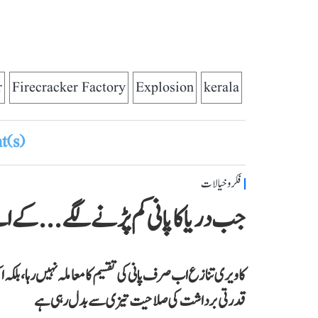
r
Firecracker Factory
Explosion
kerala
(s)
فکر و خیالات
جب دریا کا پانی کم پڑنے لگے...کے 
کاویری تنازع اب صرف پانی کی تقسیم کا معاملہ نہیں رہا، بلکہ ا
قدرتی برداشت کی صلاحیت تیزی سے بدل رہی ہے