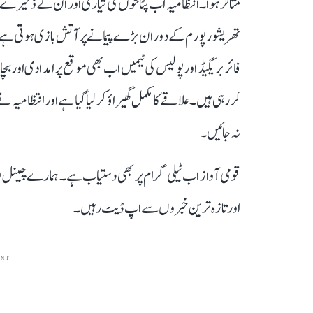
متاثر ہوا۔ انتظامیہ اب پٹاخوں کی تیاری اور ان کے ذخیرے س
تھریشور پورم کے دوران بڑے پیمانے پر آتش بازی ہوتی ہے
فائر بریگیڈ اور پولیس کی ٹیمیں اب بھی موقع پر امدادی اور
کر رہی ہیں۔ علاقے کا مکمل گھیراؤ کر لیا گیا ہے اور انتظام
نہ جائیں۔
قومی آواز اب ٹیلی گرام پر بھی دستیاب ہے۔ ہمارے چینل 
اور تازہ ترین خبروں سے اپ ڈیٹ رہیں۔
ENT