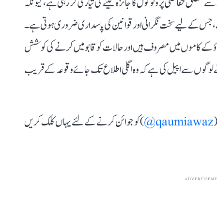
ے متعلق حفاظتی پروٹوکول کا جائزہ لینے کی تیاری کر رہی ہے، کیونکہ
، جس کے لیے سخت نگرانی اور قوانین کی پاسداری ضروری ہوتی ہے۔
 بچاؤ کے کاموں میں مصروف ہیں اور حالات کو قابو میں کرنے کی کوشش
یہ نے لوگوں سے اپیل کی ہے کہ وہ اگلی اطلاع تک جائے وقوعہ کے قریب
(
qaumiawaz@
) کو جوائن کرنے کے لئے یہاں کلک کریں
ADVERTISEM