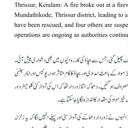
Thrissur, Keralam: A fire broke out at a firew
Mundathikode, Thrissur district, leading to 
have been rescued, and four others are suspe
operations are ongoing as authorities continu
گ پھیل گئی، جس سے بچاؤ کی کارروائیوں میں بھی دشواری پیش آئی۔
مواد کے باعث امدادی اور بچاؤ کا کام متاثر ہوا۔ پولیس اور ایمرجنسی
روف ہو گئیں۔ دھماکہ اتنا زوردار تھا کہ اس کی آواز کئی کلومیٹر دور
مواد کی مقدار کا اندازہ لگایا جا سکتا ہے۔
انہوں نے زوردار دھماکے کی آواز سنی اور پہلے انہیں لگا کہ یہ زلزلہ