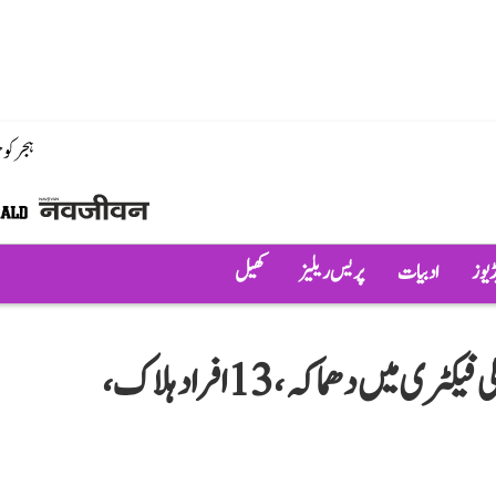
ہجر کو
ڈیوز
ادبیات
پریس ریلیز
کھیل
کیرالہ کے تھریشور میں پٹاخہ بنانے والی فیکٹری میں دھماکہ، 13 افراد ہلاک،