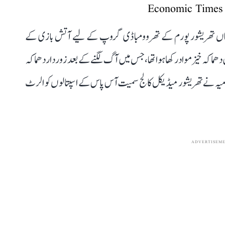
جہاں تھریشور پورم کے تھروومباڈی گروپ کے لیے آتش بازی کے
دھماکہ خیز مواد رکھا ہوا تھا، جس میں آگ لگنے کے بعد زوردار دھماکہ
 انتظامیہ نے تھریشور میڈیکل کالج سمیت آس پاس کے اسپتالوں کو الرٹ
ADVERTISEM