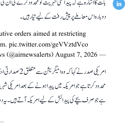
بات کا اشارہ ہے کہ پیدائشی شہریت کو محدود کرنے کی ان ک
دوبارہ اس معاملے پر پیش رفت کے لیے تیار ہیں۔
tive orders aimed at restricting
ism.
pic.twitter.com/geVVztdVco
August 7, 2026
— All India Radio News (@airnewsalerts)
امریکی صدر نے کہ
محدود کرتا ہے جو امریکہ میں پیدا ہونے کے بعد امریکی شہریت
ہے جو صرف بچے کی پیدائش کے لیے امریکہ آتے ہیں۔ یہ د
ENT