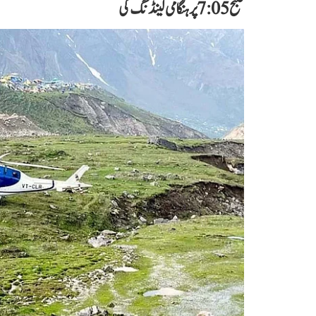
صبح 7:05 پر ہنگامی لینڈنگ کی