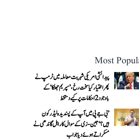
Most Popul
پیدائشی امریکی شہریت معاملہ میں ٹرمپ نے
پھر اختیار کیا سخت رخ، ’سپریم جھٹکا‘ کے
باوجود 2 احکامات پر کیے دستخط
’بی جے پی میں آپ کے پسندیدہ لیڈر کون
ہیں؟‘ جین-زی کے سوال کا راہل گاندھی نے
مسکراتے ہوئے دیا جواب