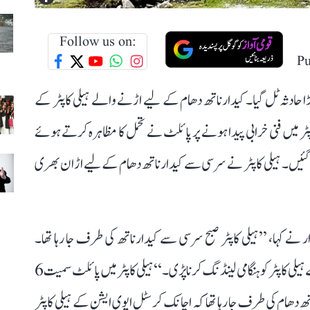
Follow us on:
Pu
 حادثہ ٹل گیا۔ کیدارناتھ دھام کے لیے اڑنے والے ہیلی کاپٹر کے
 لینڈنگ کی۔ ہیلی کاپٹر میں فنی خرابی پیدا ہونے پر پائلٹ نے تحمل کا مظاہرہ کرتے ہوئے
 وجہ سے 6 افراد کی جانیں بچ گئیں۔ ہیلی کاپٹر نے سرسی سے کیدارناتھ دھام کے لیے اڑان بھری
نے کہا، ’’ہیلی کاپٹر صبح سرسی سے کیدارناتھ کی طرف جا رہا تھا۔
کیدارناتھ ہیلی پیڈ سے 100 میٹر پہلے تکنیکی خرابی کی وجہ سے ہیلی کاپٹر کو ہنگامی لینڈنگ کرنا پڑی۔‘‘ ہیلی کاپٹر میں پائلٹ سمیت 6
ھ دھام کی طرف جا رہا تھا کہ اچانک کرسٹل ایوی ایشن کے ہیلی کاپٹر