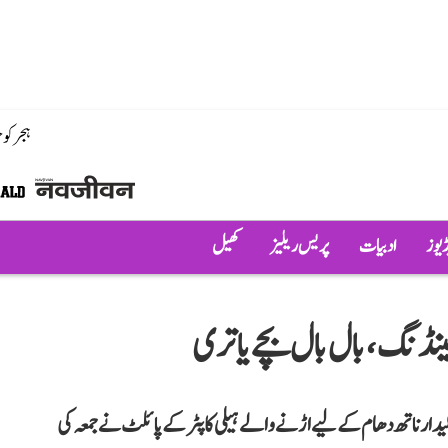
ہجر کو
ڈیوز
ادبیات
پریس ریلیز
کھیل
 لینڈنگ، بال بال بچے یاتری
 کیدارناتھ دھام کے لیے اڑنے والے ہیلی کاپٹر کے پائلٹ نے جمعہ کی