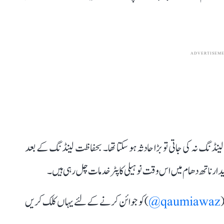
ADVERTISEM
ینڈنگ نہ کی جاتی تو بڑا حادثہ ہو سکتا تھا۔ بحفاظت لینڈنگ کے بعد
ناتھ دھام میں اس وقت نو ہیلی کاپٹر خدمات چل رہی ہیں۔
(
qaumiawaz@
) کو جوائن کرنے کے لئے یہاں کلک کریں