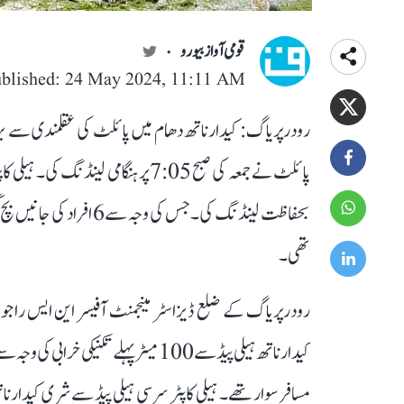
قومی آواز بیورو
blished: 24 May 2024, 11:11 AM
رودرپریاگ: کیدارناتھ دھام میں پائلٹ کی عقلمندی سے بڑا
پائلٹ نے جمعہ کی صبح 7:05 پر ہنگامی
بحفاظت لینڈنگ کی۔ جس کی
تھی۔
رودرپریاگ کے ضلع ڈیزاسٹر مینجمنٹ آفیسر این ایس راجوار 
مسافر سوار تھے۔ ہیلی کاپٹر سرسی ہیلی پیڈ سے شری کیدارنات