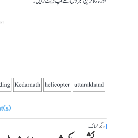
اور تازہ ترین خبروں سے اپ ڈیٹ رہیں۔
ENT
ding
Kedarnath
helicopter
uttarakhand
(s)
دیگر ممالک