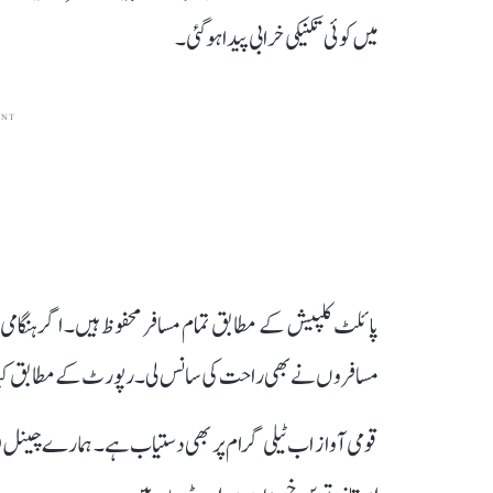
میں کوئی تکنیکی خرابی پیدا ہو گئی۔
ENT
پائلٹ کلپیش کے مطابق تمام مسافر محفوظ ہیں۔ اگر ہنگامی ل
مسافروں نے بھی راحت کی سانس لی۔ رپورٹ کے مطابق کیدار
قومی آواز اب ٹیلی گرام پر بھی دستیاب ہے۔ ہمارے چینل 