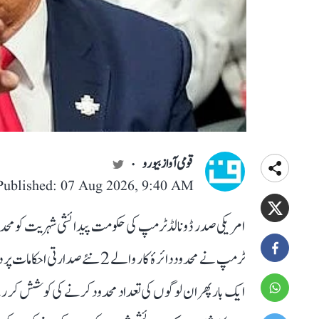
قومی آواز بیورو
Published: 07 Aug 2026, 9:40 AM
امریکی صدر ڈونالڈ ٹرمپ کی حکومت پیدائشی شہریت کو مح
ٹرمپ نے محدود دائرۂ کار والے 2 
ایک بار پھر ان لوگوں کی تعداد محدود کرنے کی کوشش کر رہے