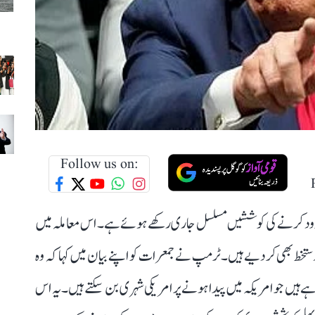
Follow us on:
دود کرنے کی کوششیں مسلسل جاری رکھے ہوئے ہے۔ اس معاملہ میں
نئے صدارتی احکامات پر دستخط بھی کر دیے ہیں۔ ٹرمپ نے جمعرات کو اپنے بیان میں کہا کہ وہ
 ہیں جو امریکہ میں پیدا ہونے پر امریکی شہری بن سکتے ہیں۔ یہ اس