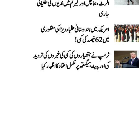
الرٹ، ہماچل اور کیرلم میں ندیوں کی طغیانی
جاری
امریکہ میں ہندوستانی طلباء ویزا کی منظوری
میں 62 فیصد کی کمی!
ٹرمپ نے ہتھیاروں کی کمی کی خبروں کی تردید
کی اور پیٹ ہیگستھ پر مکمل اعتماد کا اظہار کیا