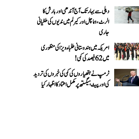
دہلی سے بہار تک آج آندھی اور بارش کا
الرٹ، ہماچل اور کیرلم میں ندیوں کی طغیانی
جاری
امریکہ میں ہندوستانی طلباء ویزا کی منظوری
میں 62 فیصد کی کمی!
ٹرمپ نے ہتھیاروں کی کمی کی خبروں کی تردید
کی اور پیٹ ہیگستھ پر مکمل اعتماد کا اظہار کیا