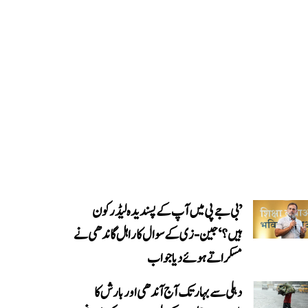
’بی جے پی میں آپ کے پسندیدہ لیڈر کون
ہیں؟‘ جین-زی کے سوال کا راہل گاندھی نے
مسکراتے ہوئے دیا جواب
دہلی سے بہار تک آج آندھی اور بارش کا