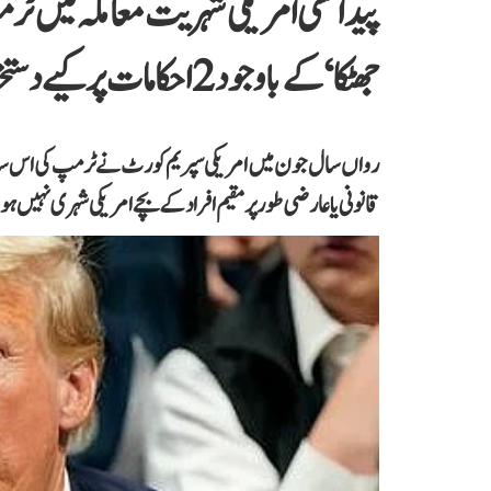
پیدائشی امریکی شہریت معاملہ میں ٹرم
جھٹکا‘ کے باوجود 2 احکامات پر کیے دستخط
رواں سال جون میں امریکی سپریم کورٹ نے ٹرمپ کی اس سابقہ ک
قانونی یا عارضی طور پر مقیم افراد کے بچے امریکی شہری نہیں