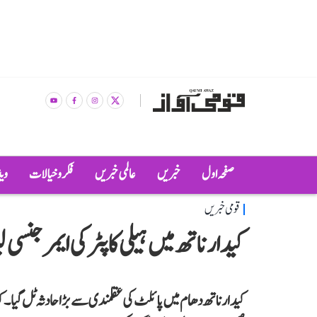
صفحہ اول
خبریں
عالمی خبریں
فکر و خیالات
وی
قومی خبریں
کیدارناتھ میں ہیلی کاپٹر کی ایمرجنسی
کیدارناتھ دھام میں پائلٹ کی عقلمندی سے بڑا حادثہ ٹل گیا۔