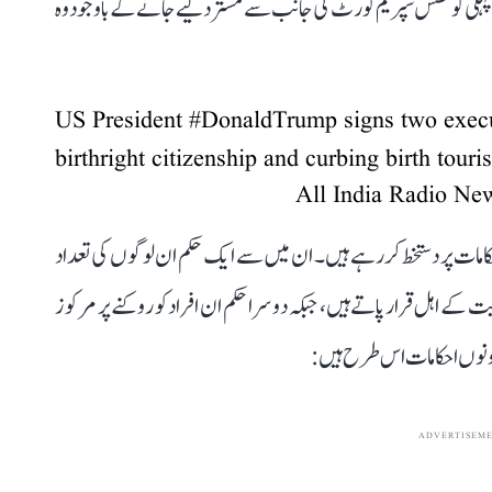
ی پہلی کوشش سپریم کورٹ کی جانب سے مسترد کیے جانے کے باوجود وہ
US President
#DonaldTrump
signs two execu
birthright citizenship and curbing birth tour
ا کہ وہ امیگریشن سے متعلق 2 صدارتی احکامات پر دستخط کر رہے ہیں۔ ان میں سے ایک حکم ان لوگوں کی تعداد
 کے اہل قرار پاتے ہیں، جبکہ دوسرا حکم ان افراد کو روکنے پر مرکوز
ونوں احکامات اس طرح ہیں:
ADVERTISEM