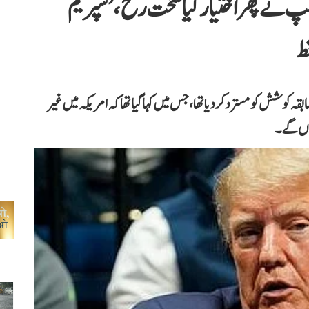
پ نے پھر اختیار کیا سخت رخ، ’سپریم
وشش کو مسترد کر دیا تھا، جس میں کہا گیا تھا کہ امریکہ میں غیر
 ہوں گے۔