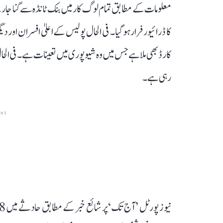
معلومات کے مطابق تمام لوگ کار میں بنک ٹانڈہ سے گنا جا 
کا ڈرائیور فرار ہوگیا۔ فی الحال پولیس کے اعلیٰ افسران او
کارڈ بھی ملا ہے جس میں وہ شیو پوری میں تعینات ہے۔ فی الح
رہی ہے۔
ENT