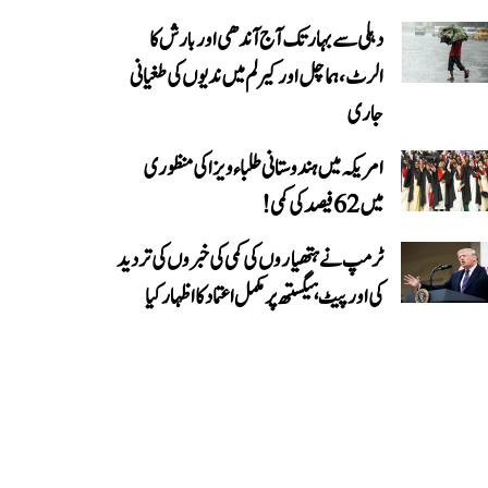
دہلی سے بہار تک آج آندھی اور بارش کا
الرٹ، ہماچل اور کیرلم میں ندیوں کی طغیانی
جاری
امریکہ میں ہندوستانی طلباء ویزا کی منظوری
میں 62 فیصد کی کمی!
ٹرمپ نے ہتھیاروں کی کمی کی خبروں کی تردید
کی اور پیٹ ہیگستھ پر مکمل اعتماد کا اظہار کیا