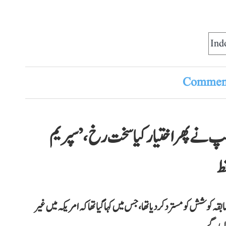
Ind
Comment
پ نے پھر اختیار کیا سخت رخ، ’سپریم
وشش کو مسترد کر دیا تھا، جس میں کہا گیا تھا کہ امریکہ میں غیر
 ہوں گے۔