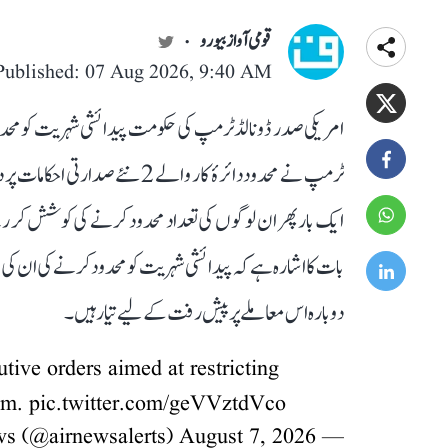
قومی آواز بیورو
Published: 07 Aug 2026, 9:40 AM
امریکی صدر ڈونالڈ ٹرمپ کی حکومت پیدائشی شہریت کو مح
ٹرمپ نے محدود دائرۂ کار والے 2 
ایک بار پھر ان لوگوں کی تعداد محدود کرنے کی کوشش کر رہے
بات کا اشارہ ہے کہ پیدائشی شہریت کو محدود کرنے کی ان ک
دوبارہ اس معاملے پر پیش رفت کے لیے تیار ہیں۔
tive orders aimed at restricting
ism.
pic.twitter.com/geVVztdVco
August 7, 2026
— All India Radio News (@airnewsalerts)