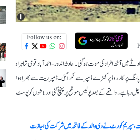
i
Follow us on:
میں آٹھ افراد کی موت ہو گئی۔ حادثہ اندور-احمد آباد قومی شاہراہ
سنگ پر کار روڈ پر کھڑے ڈمپر سے ٹکرا گئی۔ ڈمپر ریت سے بھرا ہوا
ل رہا ہے۔ واقعے کے بعد پولیس موقع پر پہنچ گئی اور لاشوں کو پوسٹ
راحت، سپریم کورٹ نے دی والد کے فاتحہ میں شرکت کی اجازت