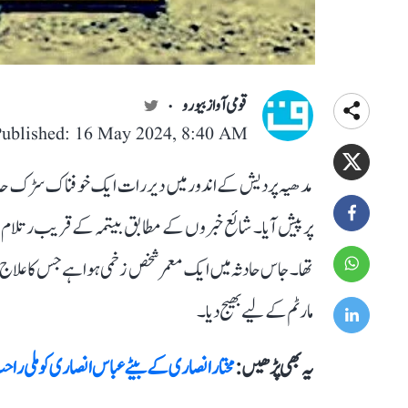
قومی آواز بیورو
Published: 16 May 2024, 8:40 AM
مدھیہ پردیش کے اندور میں دیر رات ایک خوفناک سڑک حادثے 
پر پیش آیا۔ شائع خبروں کے مطابق بیتمہ کے قریب رتلام پا
تھا۔ جاس حادثہ میں ایک معمر شخص زخمی ہوا ہے جس کا علاج چ
مارٹم کے لیے بھیج دیا۔
یہ بھی پڑھیں :
مختار انصاری کے بیٹے عباس انصاری کو ملی 