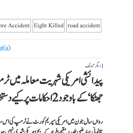
ore Accident
Eight Killed
road accident
(s)
دیگر ممالک
پیدائشی امریکی شہریت معاملہ میں ٹرم
جھٹکا‘ کے باوجود 2 احکامات پر کیے دستخط
رواں سال جون میں امریکی سپریم کورٹ نے ٹرمپ کی اس سابقہ ک
قانونی یا عارضی طور پر مقیم افراد کے بچے امریکی شہری نہیں