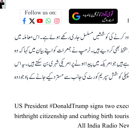
Follow us on:
دود کرنے کی کوششیں مسلسل جاری رکھے ہوئے ہے۔ اس معاملہ میں
نئے صدارتی احکامات پر دستخط بھی کر دیے ہیں۔ ٹرمپ نے جمعرات کو اپنے بیان میں کہا کہ وہ
 ہیں جو امریکہ میں پیدا ہونے پر امریکی شہری بن سکتے ہیں۔ یہ اس
ی پہلی کوشش سپریم کورٹ کی جانب سے مسترد کیے جانے کے باوجود وہ
US President
#DonaldTrump
signs two execu
birthright citizenship and curbing birth tour