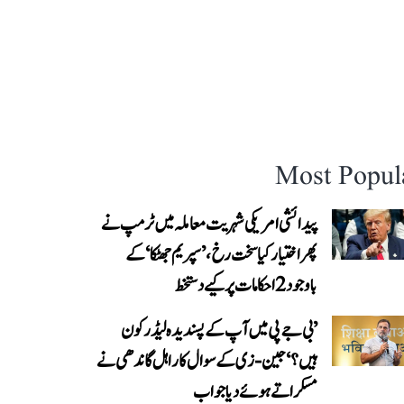
Most Popul
پیدائشی امریکی شہریت معاملہ میں ٹرمپ نے
پھر اختیار کیا سخت رخ، ’سپریم جھٹکا‘ کے
باوجود 2 احکامات پر کیے دستخط
’بی جے پی میں آپ کے پسندیدہ لیڈر کون
ہیں؟‘ جین-زی کے سوال کا راہل گاندھی نے
مسکراتے ہوئے دیا جواب