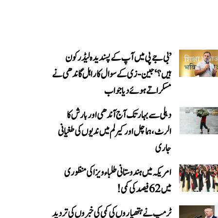
’بی جے پی میں آپ کے پسندیدہ لیڈر کون
ہیں؟‘ جین-زی کے سوال کا راہل گاندھی نے
مسکراتے ہوئے دیا جواب
دہلی سے بہار تک آج آندھی اور بارش کا
الرٹ، ہماچل اور کیرلم میں ندیوں کی طغیانی
جاری
امریکہ میں ہندوستانی طلباء ویزا کی منظوری
میں 62 فیصد کی کمی!
ٹرمپ نے ہتھیاروں کی کمی کی خبروں کی تردید