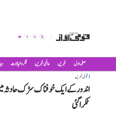
صفحہ اول
خبریں
عالمی خبریں
فکر و خیالات
وی
قومی خبریں
ٹکرا گئی