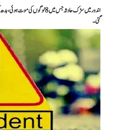
اندور میں سڑک حادثہ جس میں 8 لوگ
گئی۔