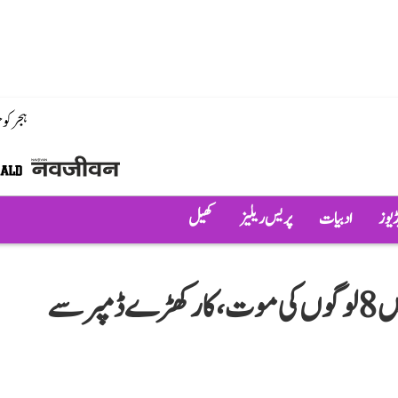
ہجر کو
ڈیوز
ادبیات
پریس ریلیز
کھیل
اندور کے ایک خوفناک سڑک حادثہ میں 8 لوگوں کی موت، کار کھڑے ڈمپر سے