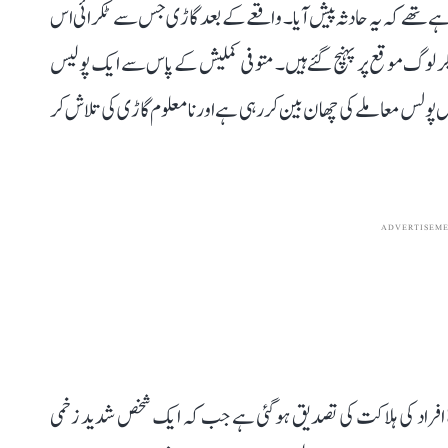
رہے تھے کہ یہ حادثہ پیش آیا۔ واقعے کے بعد گاڑی جس سے ٹکرائی اس
ر دیگر لوگ موقع پر پہنچ گئے ہیں۔ متوفی کملیش کے پاس سے ایک پولیس
ال پولس معاملے کی چھان بین کر رہی ہے اور نامعلوم گاڑی کی تلاش کر
ADVERTISEM
نیوز پورٹل ’آج تک‘ پر شائع خبر کے مطابق حادثے میں 8 افراد کی ہلاکت کی تصدیق ہو گئی ہے جب کہ ایک شخص شدید زخمی