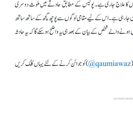
 اس کا علاج جاری ہے۔ پولیس کے مطابق حادثے میں ملوث دوسری
کی جا رہی ہے۔ اس کے لیے مقامی لوگوں سے پوچھ گچھ کے ساتھ ساتھ
می ہونے والے شخص کے بیان کے بعد ہی یہ واضح ہوسکے گا کہ یہ حادثہ
(
qaumiawaz@
) کو جوائن کرنے کے لئے یہاں کلک کریں
ADVERTISEM