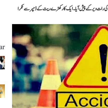
وں کی موت ہوئی، بدھ کی رات دیر گئے پیش آیا۔ ایک کار کھڑے ریت کے ڈمپر سے ٹکرا
ar