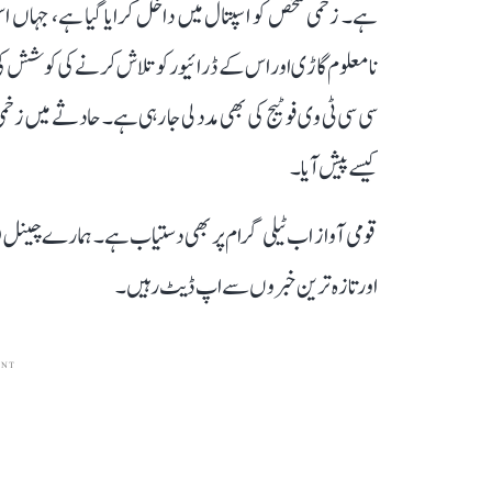
ہے۔ زخمی شخص کو اسپتال میں داخل کرایا گیا ہے، جہاں
نامعلوم گاڑی اور اس کے ڈرائیور کو تلاش کرنے کی کوشش 
سی سی ٹی وی فوٹیج کی بھی مدد لی جا رہی ہے۔ حادثے میں زخ
کیسے پیش آیا۔
قومی آواز اب ٹیلی گرام پر بھی دستیاب ہے۔ ہمارے چینل 
اور تازہ ترین خبروں سے اپ ڈیٹ رہیں۔
ENT