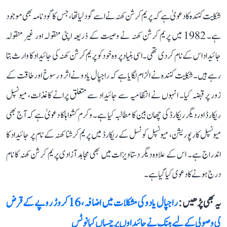
شکایت کنندہ کا دعویٰ ہے کہ پریم کرشن کھنہ نے اسے گود لیا تھا، جس کا گود نامہ بھی موجود
ہے۔ 1982 میں پریم کرشن کھنہ نے وصیت کے ذریعہ اپنی منقولہ اور غیر منقولہ
جائیداد اس کے نام کر دی تھی۔ اسی بنیاد پر وہ خود کو پریم کرشن کھنہ کی جائیداد کا وارث بتا
رہے ہیں۔ شکایت کنندہ نے الزام لگایا ہے کہ راجپال یادو نے اثر و رسوخ اور طاقت کے
زور پر قبضہ کیا۔ انہوں نے انتظامیہ سے جائیداد سے متعلق پرانے کاغذات، میونسپل
ریکارڈ اور دیگر ریکارڈ کی چھان بین کا مطالبہ کیا ہے۔ وکرم کشواہا کا دعویٰ ہے کہ آج بھی
میونسپل کارپوریشن، میونسپل کونسل کے ریکارڈ میں پریم کرشنا کھنہ کے نام پر جائیداد کا
اندراج ہے۔ اس کے علاوہ دیگر دستاویزات میں بھی مجاہد آزادی پریم کرشن کھنہ کا نام
درج ہونے کا دعوی کیا گیا ہے۔
یہ بھی پڑھیں :
راجپال یادو کی مشکلات میں اضافہ، 16 کروڑ روپے کے قرض
کی وصولی کے لیے بینک نے جائیداوں پر چسپاں کیا نوٹس