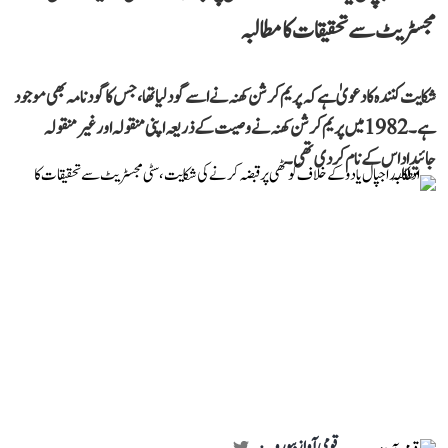
مجسٹریٹ سے تحقیقات کا مطالبہ
شکایت کنندہ کا دعویٰ ہے کہ پریم کرشن کھنہ نے اسے گود لیا تھا، جس کا گود نامہ بھی موجود
ہے۔ 1982 میں پریم کرشن کھنہ نے وصیت کے ذریعہ اپنی منقولہ اور غیر منقولہ
جائیداد اس کے نام کر دی تھی۔
قومی آواز بیورو