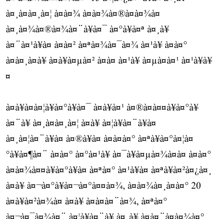
à¤¸à¤à¤¸à¤¦ à¤à¤¾ à¤à¤¾à¤®à¤à¤¾à¤
à¤¸à¤¾à¤®à¤¾à¤¨à¥à¤¯ à¤°à¥à¤ª à¤¸à¥
à¤¨à¤¹à¥à¤ à¤à¤² à¤ªà¤¾à¤¯à¤¾ à¤¹à¥ à¤à¤°
à¤à¤¸à¤à¥ à¤à¥à¤µà¤² à¤à¤ à¤¹à¥ à¤µà¤à¤¹ à¤¹à¥à¥
¤
à¤à¥à¤à¤¦à¥à¤°à¥à¤¯ à¤à¥à¤¹ à¤®à¤à¤¤à¥à¤°à¥
à¤¨à¥ à¤¸à¤à¤¸à¤¦ à¤à¥ à¤¦à¥à¤¨à¥à¤
à¤¸à¤¦à¤¨à¥à¤ à¤®à¥à¤ à¤à¤à¤° à¤ªà¥à¤°à¤¦à¤
°à¥à¤¶à¤¨ à¤à¤° à¤°à¤¹à¥ à¤¯à¥à¤µà¤¾à¤à¤ à¤à¤°
à¤à¤¾à¤¤à¥à¤°à¥à¤ à¤ªà¤° à¤¹à¥à¤ à¤ªà¥à¤²à¤¿à¤¸
à¤à¥ à¤¬à¤°à¥à¤¬à¤°à¤¤à¤¾, à¤à¤¾à¤¸à¤à¤° 20
à¤à¥à¤²à¤¾à¤ à¤à¥ à¤à¤à¤¨à¤¾, à¤ªà¤°
à¤¬à¤¯à¤¾à¤¨ à¤¦à¥à¤¨à¥ à¤¸à¥ à¤à¤¨à¤à¤¾à¤°