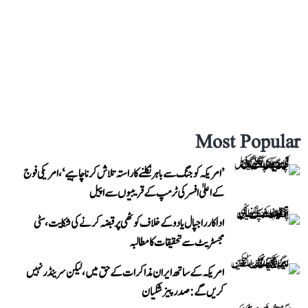
Most Popular
’امریکہ کو جنگ سے باہر نکلنے کا راستہ تلاش کرنا چاہیے‘، امریکی فوج
کے اعلیٰ افسر کی ٹرمپ کے قریبیوں سے اپیل
اداکار راجپال یادو کے خلاف کوٹھی پر قبضہ کرنے کی شکایت، سٹی
مجسٹریٹ سے تحقیقات کا مطالبہ
امریکہ کے ساتھ ایران مذاکرات کے حق میں، لیکن سرینڈر نہیں
کریں گے: صدر پیزشکیان