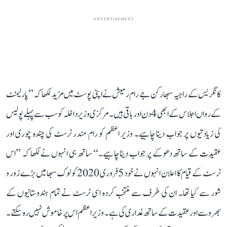
ADVERTISEMENT
کانگریس کے راجیہ سبھا رکن جے رام رمیش نے اپنی پوسٹ میں مزید لکھا کہ ’’پارلیمنٹ
کے رواں اجلاس کے ابھی 4 دن اور باقی ہیں۔ مرکزی وزیر داخلہ کو سب سے پہلے پولیس
کی زیادتیوں پر جواب دینا چاہیے۔ وزیر اعظم کو رام مندر ٹرسٹ کی چندہ چوری اور
عقیدت کے ساتھ دھوکے پر جواب دینا چاہیے۔‘‘ ساتھ ہی انہوں نے لکھا کہ ’’اس
ٹرسٹ کے قیام کا اعلان انہوں نے خود 5 فروری 2020 کو لوک سبھا میں بڑے زور و
شور سے کیا تھا۔ ان کی طرف سے منتخب کردہ اسی ٹرسٹ نے تمام ہندوستانیوں کے
بھروسے اور عقیدت کے ساتھ غداری کی ہے۔ وزیر اعظم اس پر خاموش نہیں رہ سکتے۔