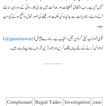
نہیں آیا ہے۔ اب انتظامی تحقیقات اور عدالت میں جاری کارروائی کے دوران سامنے
آنے والے دستاویزات سے جائیداد کی ملکیت اور قبضے کی صورتحال واضح ہونے کی امید
ہے۔
قومی آواز اب ٹیلی گرام پر بھی دستیاب ہے۔ ہمارے چینل (
qaumiawaz@
)
کو جوائن کرنے کے لئے یہاں کلک کریں اور تازہ ترین خبروں سے اپ ڈیٹ رہیں۔
ADVERTISEMENT
Complainant
Rajpal Yadav
Investigation
case