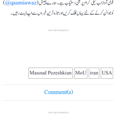
قومی آواز اب ٹیلی گرام پر بھی دستیاب ہے۔ ہمارے چینل (
qaumiawaz@
)
کو جوائن کرنے کے لئے یہاں کلک کریں اور تازہ ترین خبروں سے اپ ڈیٹ رہیں۔
ADVERTISEMENT
Masoud Pezeshkian
MoU
iran
USA
Comment(s)
ADVERTISEMENT