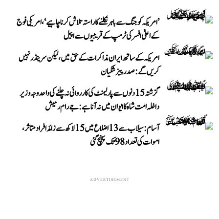
’امریکہ کو جنگ سے باہر نکلنے کا راستہ تلاش کرنا چاہیے‘، امریکی فوج
کے اعلیٰ افسر کی ٹرمپ کے قریبیوں سے اپیل
امریکہ کے ساتھ ایران مذاکرات کے حق میں، لیکن سرینڈر نہیں
کریں گے: صدر پیزشکیان
گزشتہ 15 دنوں سے پارلیمنٹ کی کارروائی نہ چلنے کی واحد وجہ وزیر
داخلہ امت شاہ کا ایوان میں نہ آنا ہے: جے رام رمیش
آسام: سیلاب سے 13 اضلاع میں 15 لاکھ سے زائد افراد متاثر،
اموات کی تعداد 98 تک پہنچ گئی
ADVERTISEMENT