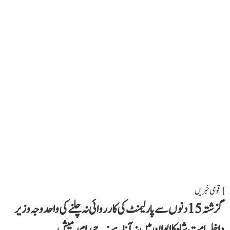
قومی خبریں
گزشتہ 15 دنوں سے پارلیمنٹ کی کارروائی نہ چلنے کی واحد وجہ وزیر
داخلہ امت شاہ کا ایوان میں نہ آنا ہے: جے رام رمیش