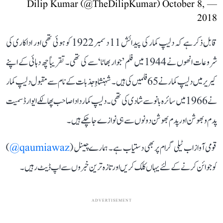
October 8,
— Dilip Kumar (@TheDilipKumar)
2018
قابل ذکر ہے کہ دلیپ کمار کی پیدائش 11 دسمبر 1922 کو ہوئی تھی اور اداکاری کی
شروعات انھوں نے 1944 میں فلم ’جوار بھاٹا‘ سے کی تھی۔ تقریباً چھ دہائی کے اپنے
کیریر میں دلیپ کمار نے 65 فلمیں کی ہیں۔ شہنشاہِ جذبات کے نام سے مقبول دلیپ کمار
نے 1966 میں سائرہ بانو سے شادی کی تھی۔ دلیپ کمار دادا صاحب پھالکے ایوارڈ سمیت
پدم وبھوشن اور پدم بھوشن دونوں سے ہی نوازے جا چکے ہیں۔
قومی آواز اب ٹیلی گرام پر بھی دستیاب ہے۔ ہمارے چینل (
qaumiawaz@
)
کو جوائن کرنے کے لئے یہاں کلک کریں اور تازہ ترین خبروں سے اپ ڈیٹ رہیں۔
ADVERTISEMENT