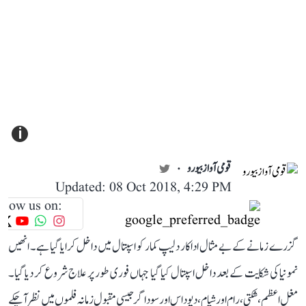
i
قومی آواز بیورو
Updated: 08 Oct 2018, 4:29 PM
llow us on:
گزرے زمانے کے بے مثال اداکار دلیپ کمار کو اسپتال میں داخل کرایا گیا ہے۔ انھیں
نمونیا کی شکایت کے بعد داخل اسپتال کیا گیا جہاں فوری طور پر علاج شروع کر دیا گیا۔
مغل اعظم، شکتی، رام اور شیام، دیوداس اور سوداگر جیسی مقبول زمانہ فلموں میں نظر آ چکے