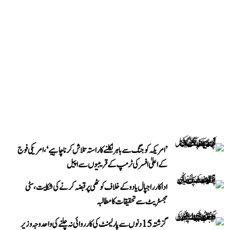
’امریکہ کو جنگ سے باہر نکلنے کا راستہ تلاش کرنا چاہیے‘، امریکی فوج
کے اعلیٰ افسر کی ٹرمپ کے قریبیوں سے اپیل
اداکار راجپال یادو کے خلاف کوٹھی پر قبضہ کرنے کی شکایت، سٹی
مجسٹریٹ سے تحقیقات کا مطالبہ
گزشتہ 15 دنوں سے پارلیمنٹ کی کارروائی نہ چلنے کی واحد وجہ وزیر