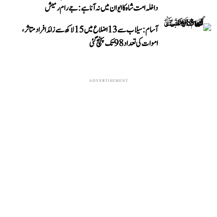
داخلہ امت شاہ کا ایوان میں نہ آنا ہے: جے رام رمیش
آسام: سیلاب سے 13 اضلاع میں 15 لاکھ سے زائد افراد متاثر،
اموات کی تعداد 98 تک پہنچ گئی
ADVERTISEMENT