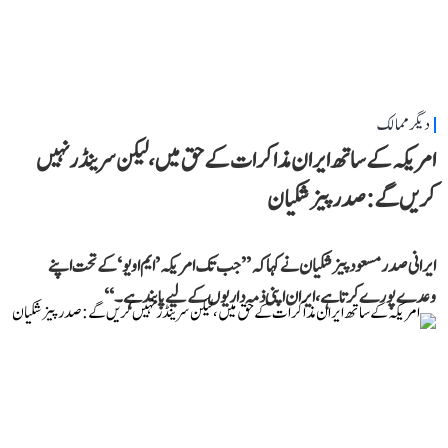
دیگر ممالک
امریکہ کے ساتھ ایران مذاکرات کے حق میں، لیکن سرینڈر نہیں
کریں گے: صدر پیزشکیان
ایرانی صدر مسعود پیزشکیان نے کہا کہ ’’جب تک امریکہ ’ایم او یو‘ کے تحت اپنے
وعدے پورے کرتا ہے، ایران اپنی ذمہ داریوں کے لیے پابند ہے۔‘‘