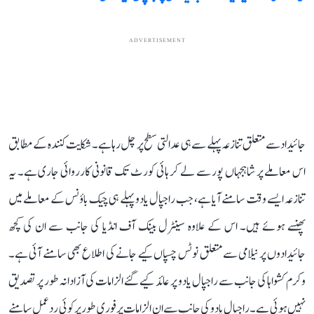
ADVERTISEMENT
جائیداد سے متعلق تنازعہ پہلے سے ہی عدالتی سطح پر چل رہا ہے۔ شکایت کنندہ کے مطابق
اس معاملے پر شاہجہاں پور سے لے کر ہائی کورٹ تک قانونی کارروائی جاری ہے۔ یہ
تنازعہ ایسے وقت سامنے آیا ہے، جب راجپال یادو پہلے ہی چیک باؤنس کے معاملے میں
پھنسے ہوئے ہیں۔ اس کے علاوہ سینٹرل بینک آف انڈیا کی جانب سے ان کی کچھ
جائیدادوں پر نیلامی سے متعلق نوٹس چسپاں کیے جانے کی اطلاع بھی سامنے آئی ہے۔
وکرم کشواہا کی جانب سے راجپال یادو پر عائد کیے گئے الزامات کی آزادانہ طور پر تصدیق
نہیں ہوئی ہے۔ راجپال یادو کی جانب سے ان الزامات پر فوری طور پر کوئی ردعمل سامنے