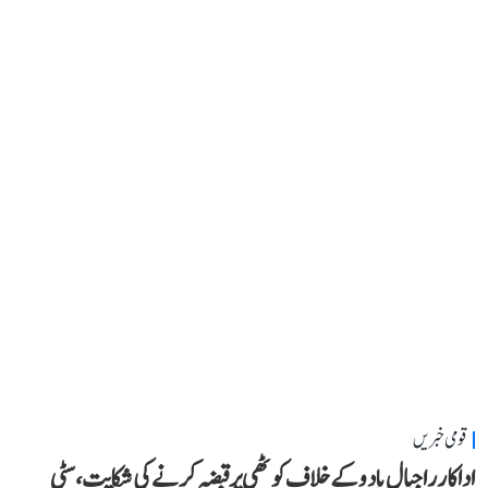
قومی خبریں
اداکار راجپال یادو کے خلاف کوٹھی پر قبضہ کرنے کی شکایت، سٹی