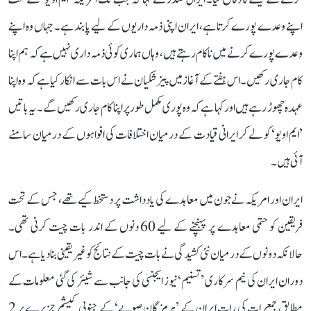
اپنے وعدے پورے کرتا ہے، ایران اپنی ذمہ داریوں کے لیے پابند ہے۔ جہاں وہ اپنے
وعدے پورے کرنے میں ناکام رہتے ہیں، وہاں ہماری کوئی ذمہ داری نہیں ہے کہ ہم اپنا
کام جاری رکھیں۔ اس ہفتے کے آغاز میں پیزشکیان نے اس بات سے انکار کیا ہے کہ وہ اپنا
عہدہ چھوڑ رہے ہیں اور کہا ہے کہ وہ پوری مکمل طور پر اپنا کام جاری رکھیں گے۔ یہ باتیں
’ایم او یو‘ کو لے کر ایرانی قیادت کے درمیان اختلافات کی افواہوں کے درمیان سامنے
آئی ہیں۔
ایران اور امریکہ نے جون میں معاہدے کی یادداشت پر دستخط کیے تھے، جس کے تحت
فریقین کو حتمی معاہدے پر پہنچنے کے لیے 60 دنوں کے اندر بات چیت کرنی تھی۔
حالانکہ دونوں کے درمیان نئی کشیدگی نے بات چیت کے نتائج کو غیر یقینی بنا دیا ہے۔ اس
دوران ایران کی نیم سرکاری ’تسنیم‘ نیوز ایجنسی کی جانب سے شیئر کی گئی معلومات کے
مطابق جمعرات کی رات ایران کے ’ہرمزگان صوبے‘ کے جنوبی کیشم جزیرے پر 2