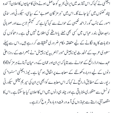
ایجنسی نے کہا کہ اس تنازعہ میں ایرانی بحریہ کو حاصل ہونے والی کامیابیوں کا اعلان آئندہ
چند گھنٹوں میں کیا جائے گا۔ اس میں ’ہرمزگان صوبے‘ کے سیاسی، سیکورٹی اور سماجی
امور کے نائب گورنر احمد نفیسی کے حوالے سے کہا گیا ہے کہ کیشم جزیرے اور صوبائی
راجدھانی بندر عباس میں کسی بھی حملے یا واقعے کی اطلاع نہیں ملی ہے۔ دھماکوں کی
وجوہات کا پتہ لگانے کے لیے متعلقہ حکام ضروری تحقیقات کر رہے ہیں۔ اس سے پہلے
سعودی عرب کے ’الحدث نیوز چینل‘ اور ’العربیہ نیوز چینل‘ نے جمعرات کے روز اعلیٰ
عہدے دار ذرائع کے حوالے سے بتایا کہ ایران اور عمان کے درمیان آبنائے ہرمز کو 60
دنوں کے لیے دوبارہ کھولنے کے معاہدے پر اتفاق ہو گیا ہے۔ نیوز ایجنسی ’سنہوا‘ کی
رپورٹ کے مطابق ذرائع نے کہا کہ اس معاہدے کو ابھی ایران کی سپریم نیشنل سیکورٹی
کونسل سے منظوری ملنا باقی ہے اور چند ہی دنوں میں اس کا اعلان کیا جا سکتا ہے۔ اس کا
مقصد آبی راستے سے جہازوں کی آمدورفت دوبارہ شروع کرنا ہے۔