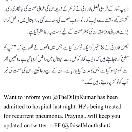
دلیپ کمار کے قریبی فیصل فاروقی نے ٹوئٹر کے ذریعہ ان کی خرابی صحت کی جانکاری دی۔
گزشتہ کچھ وقت سے دلیپ کمار کو خراب صحت کی وجہ سے کئی بار اسپتال میں داخل کرانا
پڑا ہے اور بالی ووڈ طبقہ ان کی بہتر صحت کے لیے دست بہ دعا نظر آیا ہے۔
فیصل فاروقی نے 8 ستمبر کو ایک ٹوئٹ کیا ہے جس میں انھوں نے لکھا ہے کہ ’’آپ کو
مطلع کرنا چاہتے ہیں کہ دلیپ کمار کو کل رات اسپتال میں داخل کرایا گیا ہے۔ انھیں پھر
سے نمونیا ہو گیا ہے جس کا علاج کیا جا رہا ہے۔ ان کے لیے دعا کیجیے۔ ان کی صحت کی خبر
آپ کو ٹوئٹر پر دیتے رہیں گے۔‘‘
Want to inform you
@TheDilipKumar
has been
admitted to hospital last night. He's being treated
for recurrent pneumonia. Praying...will keep you
updated on twitter. --FF (
@faisalMouthshut
)