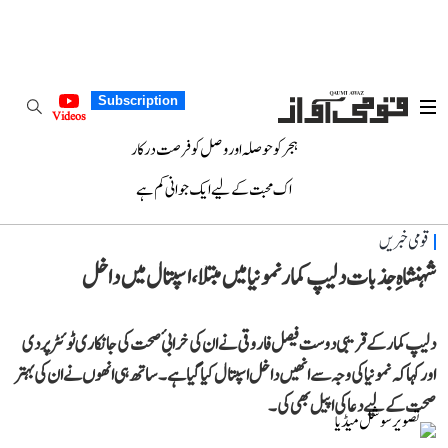
Subscription
Videos
ہجر کو حوصلہ اور وصل کو فرصت درکار
اک محبت کے لیے ایک جوانی کم ہے
قومی خبریں
شہنشاہِ جذبات دلیپ کمار نمونیا میں مبتلا، اسپتال میں داخل
دلیپ کمار کے قریبی دوست فیصل فاروقی نے ان کی خرابیٔ صحت کی جانکاری ٹوئٹر پر دی
اور کہا کہ نمونیا کی وجہ سے انھیں داخل اسپتال کیا گیا ہے۔ ساتھ ہی انھوں نے ان کی بہتر
صحت کے لیے دعا کی اپیل بھی کی۔