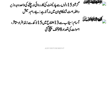
گزشتہ 15 دنوں سے پارلیمنٹ کی کارروائی نہ چلنے کی واحد وجہ وزیر
داخلہ امت شاہ کا ایوان میں نہ آنا ہے: جے رام رمیش
آسام: سیلاب سے 13 اضلاع میں 15 لاکھ سے زائد افراد متاثر،
اموات کی تعداد 98 تک پہنچ گئی
ADVERTISEMENT