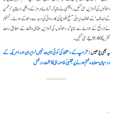
دھماکوں کی آوازیں سنی گئیں۔ ایجنسی نے بتایا کہ آبنائے ہرمز کے داخلی راستے پر ’دشمن
کے اہداف‘ کے خلاف ایرانی مسلح افواج کی کارروائی کی وجہ سے دھماکے ہوئے۔ تسنیم
نے ذرائع کے حوالے سے بتایا کہ دھماکوں کی آوازیں مقامی وقت کے مطابق رات
تقریباً 9:40 بجے سنی گئیں۔
یہ بھی پڑھیں :
’ٹرمپ کے دستخط کی کوئی اہمیت نہیں‘، ایران اور امریکہ کے
درمیان معاہدہ ختم ہونے پر مجتبیٰ خامنہ ای کا سخت ردعمل
ADVERTISEMENT