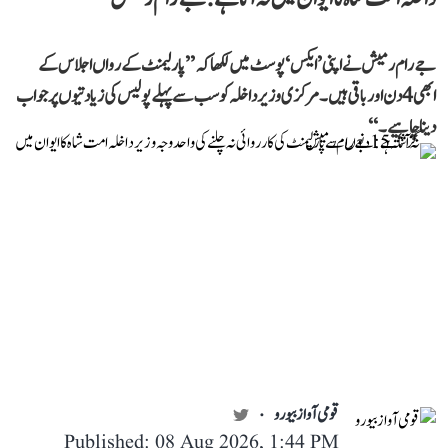
جے رام رمیش نے اپنی ’ایکس‘ پوسٹ میں لکھا کہ ’’پارلیمنٹ کے رواں اجلاس کے
ابھی 4 دن اور باقی ہیں۔ مرکزی وزیر داخلہ کو سب سے پہلے پولیس کی زیادتیوں پر جواب
دینا چاہیے۔‘‘
قومی آواز بیورو
Published: 08 Aug 2026, 1:44 PM