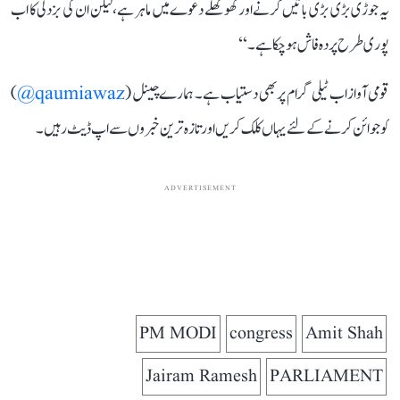
یہ جوڑی بڑی بڑی باتیں کرنے اور کھوکھلے دعوے میں ماہر ہے، لیکن ان کی بزدلی کا اب
پوری طرح پردہ فاش ہو چکا ہے۔‘‘
قومی آواز اب ٹیلی گرام پر بھی دستیاب ہے۔ ہمارے چینل (
qaumiawaz@
)
کو جوائن کرنے کے لئے یہاں کلک کریں اور تازہ ترین خبروں سے اپ ڈیٹ رہیں۔
ADVERTISEMENT
PM MODI
congress
Amit Shah
Jairam Ramesh
PARLIAMENT