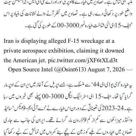
ملبہ بھی شامل ہے۔ تصاویر میں طیارے کا اوپری کور اور اے سی ای ایس-2 اجیکشن سیٹ
واضح طور پر دکھائی دے رہی ہے۔ تصاویر میں نظر آنے والے نشانات کی بنیاد پر اس
’ایف-15 ای‘ کی شناخت طیارہ نمبر3000-00 کے طور پر کی گئی ہے۔
Iran is displaying alleged F-15 wreckage at a
private aerospace exhibition, claiming it downed
the American jet.
pic.twitter.com/jXF6tXLd3t
August 7, 2026
— Open Source Intel (@Osint613)
یہ طیارہ ’ڈی یو ڈی ای 44‘ سے منسلک ہے، جسے اپریل کے آغاز میں ایران کے اوپر مار
گرایا گیا تھا۔ ایف-15 ای اسٹرائیک ایگل 3000-00 پہلے بھی خبروں میں رہا
ہے۔ 24-2023 کی تعیناتی کے دوران اس طیارے نے ’اے آئی ایم-9 ایکس‘ سائیڈ
وائنڈر میزائلوں سے کم از کم 9 ڈرون مار گرائے تھے۔ ایران کی جانب سے جاری
تصاویر میں طیاروں کے ملبے کو زمین کے نیچے بنے کمروں میں نمائش کے لیے رکھا گیا