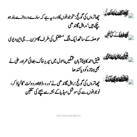
چھاتروں کی گونج: ’نوجوانوں کا درد یہ ہے کہ سارے دروازے بند ہو
چکے ہیں‘، راہل گاندھی
حوصلہ کے ساتھ ایک الگ مستقبل کی طرف گامزن... جی این دیوی
عتیق احمد کا بیٹا آبان غمگین ماحول میں سپردِ خاک، بھائی عمر اور علی نے
بھی جنازہ کو دیا کندھا
چھاتروں کی گونج: راہل گاندھی نے ’درد، ڈاٹا اور دولت‘ کا کیا ذکر،
نوجوانوں سے کی سوشل میڈیا کے نشہ سے بچنے کی تلقین
ADVERTISEMENT