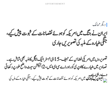
ADVERTISEMENT
دیگر ممالک
ایران نے جنگ میں امریکہ کو ہوئے نقصانات کے ثبوت پیش کیے،
جنگی طیارہ کے ملبہ کی تصویریں جاری
تصویروں میں امریکی فضائیہ کے ’ایف-15 ای‘ اسٹرائیک ایگل کا ملبہ بھی شامل ہے۔
تصاویر میں طیارے کا اوپری کور اور اے سی ای ایس-2 اجیکشن سیٹ واضح طور پر دکھائی
دے رہی ہے۔