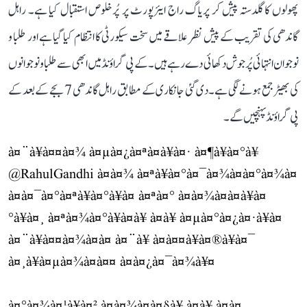
پھولوں کا گلدستہ پیش کر پریاگ راج ایئرپورٹ پر پُرخلوص استقبال کیا ہے۔ راہل
گاندھی کی تقریب کے پیش نظر علاقے میں سخت سیکورٹی کا انتظام کیا گیا ہے اور طلبا و
نوجوان انتہائی پُرجوش دکھائی دے رہے ہیں۔ کے پی گراؤنڈ میں ابھی سے طلبا و نوجوانوں
کی بھیڑ جمع ہونے لگی ہے۔ دی گئی جانکاری کے مطابق راہل گاندھی 7 بجے کے بعد کے
پی گراؤنڈ پہنچیں گے۔
à¤¨à¥à¤¤à¤¾ à¤µà¤¿à¤ªà¤à¥à¤· à¤¶à¥à¤°à¥
@RahulGandhi
à¤à¤¾ à¤ªà¥à¤°à¤¯à¤¾à¤à¤°à¤¾à¤
à¤à¤¯à¤°à¤ªà¥à¤°à¥à¤ à¤ªà¤° à¤à¤¾à¤à¤à¥à¤
°à¥à¤¸ à¤ªà¤¾à¤°à¥à¤à¥ à¤à¥ à¤µà¤°à¤¿à¤·à¥à¤
à¤¨à¥à¤¤à¤¾à¤à¤ à¤¨à¥ à¤à¤¤à¥à¤®à¥à¤¯
à¤¸à¥à¤µà¤¾à¤à¤¤ à¤à¤¿à¤¯à¤¾à¥¤
à¤°à¤¾à¤¹à¥à¤² à¤à¤¾à¤à¤§à¥ à¤à¥ à¤à¤