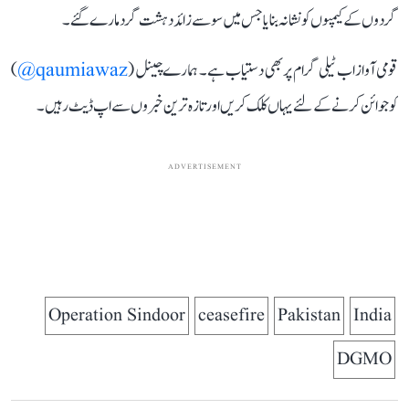
گردوں کے کیمپوں کو نشانہ بنایا جس میں سو سے زائد دہشت گرد مارے گئے۔
قومی آواز اب ٹیلی گرام پر بھی دستیاب ہے۔ ہمارے چینل (
qaumiawaz@
)
کو جوائن کرنے کے لئے یہاں کلک کریں اور تازہ ترین خبروں سے اپ ڈیٹ رہیں۔
ADVERTISEMENT
Operation Sindoor
ceasefire
Pakistan
India
DGMO