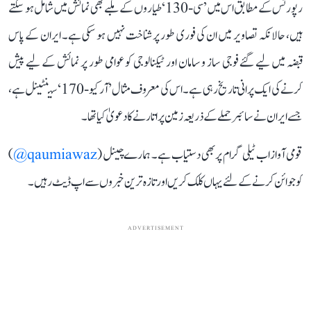
رپورٹس کے مطابق اس میں ’سی-130‘ طیاروں کے ملبے بھی نمائش میں شامل ہو سکتے
ہیں، حالانکہ تصاویر میں ان کی فوری طور پر شناخت نہیں ہو سکی ہے۔ ایران کے پاس
قبضہ میں لیے گئے فوجی ساز و سامان اور ٹیکنالوجی کو عوامی طور پر نمائش کے لیے پیش
کرنے کی ایک پرانی تاریخ رہی ہے۔ اس کی معروف مثال ’آر کیو-170‘ سینٹینل ہے،
جسے ایران نے سائبر حملے کے ذریعہ زمین پر اتارنے کا دعویٰ کیا تھا۔
قومی آواز اب ٹیلی گرام پر بھی دستیاب ہے۔ ہمارے چینل (
qaumiawaz@
)
کو جوائن کرنے کے لئے یہاں کلک کریں اور تازہ ترین خبروں سے اپ ڈیٹ رہیں۔
ADVERTISEMENT