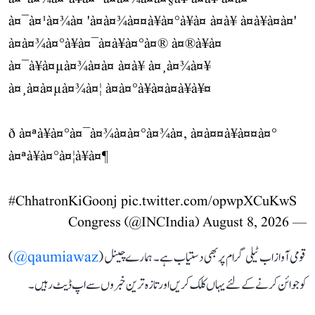
à¤¯à¤¹à¤¾à¤ 'à¤à¤¾à¤¤à¥à¤°à¥à¤ à¤à¥ à¤à¥à¤à¤'
à¤à¤¾à¤°à¥à¤¯à¤à¥à¤°à¤® à¤®à¥à¤
à¤¯à¥à¤µà¤¾à¤à¤ à¤à¥ à¤¸à¤¾à¤¥
à¤¸à¤à¤µà¤¾à¤¦ à¤à¤°à¥à¤à¤à¥à¥¤
ð à¤ªà¥à¤°à¤¯à¤¾à¤à¤°à¤¾à¤, à¤à¤¤à¥à¤¤à¤°
à¤ªà¥à¤°à¤¦à¥à¤¶
#ChhatronKiGoonj
pic.twitter.com/opwpXCuKwS
August 8, 2026
— Congress (@INCIndia)
قومی آواز اب ٹیلی گرام پر بھی دستیاب ہے۔ ہمارے چینل (
qaumiawaz@
)
کو جوائن کرنے کے لئے یہاں کلک کریں اور تازہ ترین خبروں سے اپ ڈیٹ رہیں۔