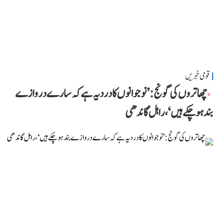
قومی خبریں
چھاتروں کی گونج: ’نوجوانوں کا درد یہ ہے کہ سارے دروازے
بند ہو چکے ہیں‘، راہل گاندھی