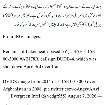
سیٹ طیارے کے سب سے زیادہ محفوظ حصوں میں سے ایک دکھائی دیتی ہے۔ اس کے
علاوہ نمائش میں اسرائیلی ہرمیز ڈرون کا ملبہ بھی رکھا گیا ہے۔ ان میں ہرمیز 900 کا
سیریل نمبر 923 بھی شامل ہے، جسے مارچ میں اسلحوں سمیت مار گرایا گیا تھا۔
From IRGC images.
Remains of Lakenheath-based ðºð¸ USAF F-15E
00-3000
#AE178B
, callsign DUDE44, which was
shot down April 3rd over Iran.
DVIDS image from 2014 of F-15E 00-3000 over
Afghanistan in 2008.
pic.twitter.com/oAugzvAAyi
August 7, 2026
— Evergreen Intel (@vcdgf555)