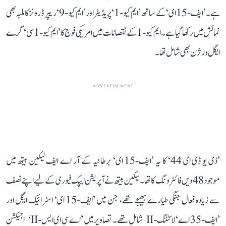
ہے۔ ’ایف-15 ای‘ کے ساتھ ’ایم کیو-1‘ پریڈیٹر اور ’ایم کیو-9‘ ریپر ڈرونز کا ملبہ بھی
نمائش میں رکھا گیا ہے۔ ایم کیو-1 کے نقصانات میں امریکی فوج کا ’ایم کیو-1 سی‘ گرے
ایگل ورژن بھی شامل تھا۔
ADVERTISEMENT
’ڈی یو ڈی ای 44‘ کا یہ ’ایف-15 ای‘ برطانیہ کے آر اے ایف لیکین ہیتھ میں
موجود 48ویں فائٹر ونگ کا تھا۔ لیکین ہیتھ نے آپریشن ایپک فیوری کے لیے اپنے نصف
سے زیادہ فعال جنگی طیارے بھیجے تھے، جن میں ’ایف-15 ای‘ اسٹرائیک ایگل اور
’ایف-35 اے‘ لائٹننگ-II شامل تھے۔ تصاویر میں ’اے سی ای ایس-II‘ اجیکشن