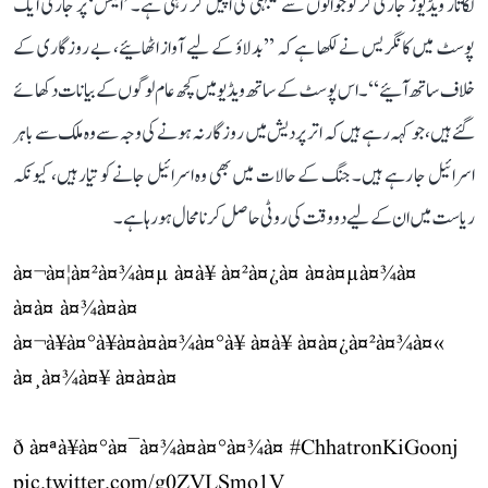
لگاتار ویڈیوز جاری کر نوجوانوں سے یکجہتی کی اپیل کر رہی ہے۔ ’ایکس‘ پر جاری ایک
پوسٹ میں کانگریس نے لکھا ہے کہ ’’بدلاؤ کے لیے آواز اٹھائیے، بے روزگاری کے
خلاف ساتھ آئیے‘‘۔ اس پوسٹ کے ساتھ ویڈیو میں کچھ عام لوگوں کے بیانات دکھائے
گئے ہیں، جو کہہ رہے ہیں کہ اتر پردیش میں روزگار نہ ہونے کی وجہ سے وہ ملک سے باہر
اسرائیل جا رہے ہیں۔ جنگ کے حالات میں بھی وہ اسرائیل جانے کو تیار ہیں، کیونکہ
ریاست میں ان کے لیے دو وقت کی روٹی حاصل کرنا محال ہو رہا ہے۔
à¤¬à¤¦à¤²à¤¾à¤µ à¤à¥ à¤²à¤¿à¤ à¤à¤µà¤¾à¤
à¤à¤ à¤¾à¤à¤
à¤¬à¥à¤°à¥à¤à¤à¤¾à¤°à¥ à¤à¥ à¤à¤¿à¤²à¤¾à¤«
à¤¸à¤¾à¤¥ à¤à¤à¤
ð à¤ªà¥à¤°à¤¯à¤¾à¤à¤°à¤¾à¤
#ChhatronKiGoonj
pic.twitter.com/g0ZVLSmo1V