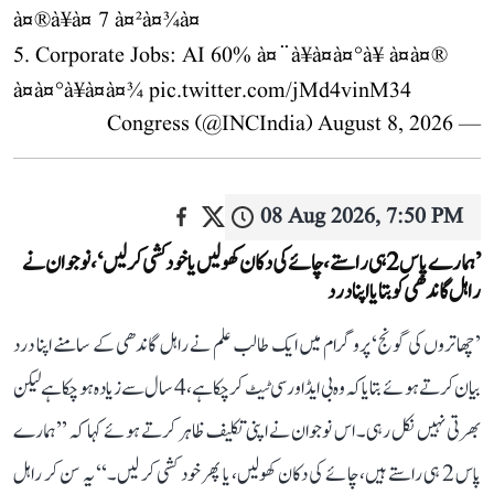
à¤®à¥à¤ 7 à¤²à¤¾à¤
5. Corporate Jobs: AI 60% à¤¨à¥à¤à¤°à¥ à¤à¤®
à¤à¤°à¥à¤à¤¾
pic.twitter.com/jMd4vinM34
August 8, 2026
— Congress (@INCIndia)
08 Aug 2026, 7:50 PM
’ہمارے پاس 2 ہی راستے، چائے کی دکان کھولیں یا خودکشی کر لیں‘، نوجوان نے
راہل گاندھی کو بتایا اپنا درد
’چھاتروں کی گونج‘ پروگرام میں ایک طالب علم نے راہل گاندھی کے سامنے اپنا درد
بیان کرتے ہوئے بتایا کہ وہ بی ایڈ اور سی ٹیٹ کر چکا ہے، 4 سال سے زیادہ ہو چکا ہے لیکن
بھرتی نہیں نکل رہی۔ اس نوجوان نے اپنی تکلیف ظاہر کرتے ہوئے کہا کہ ’’ہمارے
پاس 2 ہی راستے ہیں، چائے کی دکان کھولیں، یا پھر خود کشی کر لیں۔‘‘ یہ سن کر راہل