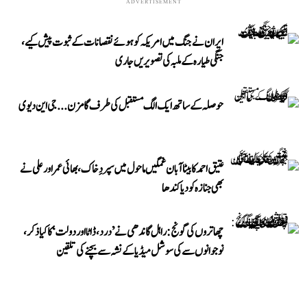
ADVERTISEMENT
ایران نے جنگ میں امریکہ کو ہوئے نقصانات کے ثبوت پیش کیے،
جنگی طیارہ کے ملبہ کی تصویریں جاری
حوصلہ کے ساتھ ایک الگ مستقبل کی طرف گامزن... جی این دیوی
عتیق احمد کا بیٹا آبان غمگین ماحول میں سپردِ خاک، بھائی عمر اور علی نے
بھی جنازہ کو دیا کندھا
چھاتروں کی گونج: راہل گاندھی نے ’درد، ڈاٹا اور دولت‘ کا کیا ذکر،
نوجوانوں سے کی سوشل میڈیا کے نشہ سے بچنے کی تلقین