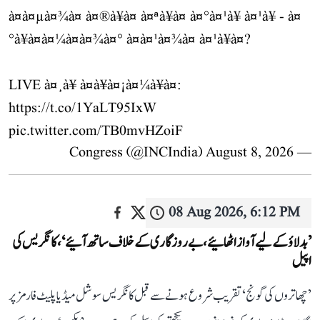
à¤à¤µà¤¾à¤ à¤®à¥à¤ à¤ªà¥à¤ à¤°à¤¹à¥ à¤¹à¥ - à¤
°à¥à¤à¤¼à¤à¤¾à¤° à¤à¤¹à¤¾à¤ à¤¹à¥à¤?
LIVE à¤¸à¥ à¤à¥à¤¡à¤¼à¥à¤:
https://t.co/1YaLT95IxW
pic.twitter.com/TB0mvHZoiF
August 8, 2026
— Congress (@INCIndia)
08 Aug 2026, 6:12 PM
’بدلاؤ کے لیے آواز اٹھائیے، بے روزگاری کے خلاف ساتھ آئیے‘، کانگریس کی
اپیل
’چھاتروں کی گونج‘ تقریب شروع ہونے سے قبل کانگریس سوشل میڈیا پلیٹ فارمز پر