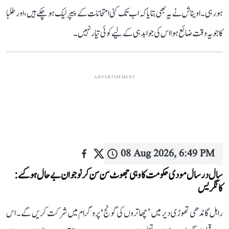
ہو رہی۔ اویناش نے یہ بھی بتایا کہ اب تک کئی امتحانات کے پیپر لیک ہو چکے ہیں، اور طلبا
کا جو یہ وقت ضائع ہوا اس کی جوابدہی کے لیے کوئی تیار نہیں۔
ADVERTISEMENT
08 Aug 2026, 6:49 PM
سال در سال مودی حکومت کا وہی جھوٹ سن سن کر نوجوان بے حال ہو گئے:
کانگریس
راہل گاندھی تھوڑی دیر میں ’چھاتروں کی گونج‘ پروگرام میں شرکت کریں گے۔ اس