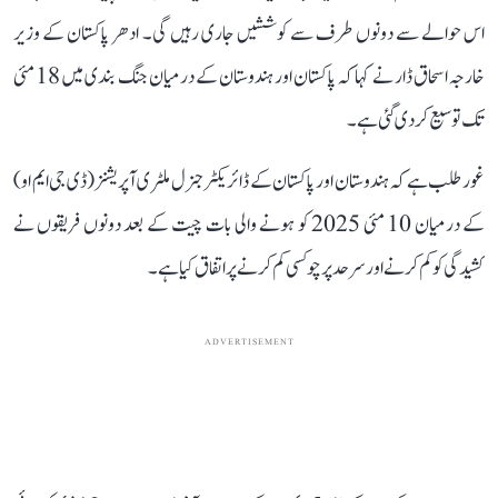
اس حوالے سے دونوں طرف سے کوششیں جاری رہیں گی۔ ادھر پاکستان کے وزیر
خارجہ اسحاق ڈار نے کہا کہ پاکستان اور ہندوستان کے درمیان جنگ بندی میں 18 مئی
تک توسیع کر دی گئی ہے۔
غور طلب ہے کہ ہندوستان اور پاکستان کے ڈائریکٹر جنرل ملٹری آپریشنز (ڈی جی ایم او)
کے درمیان 10 مئی 2025 کو ہونے والی بات چیت کے بعد دونوں فریقوں نے
کشیدگی کو کم کرنے اور سرحد پر چوکسی کم کرنے پر اتفاق کیا ہے۔
ADVERTISEMENT