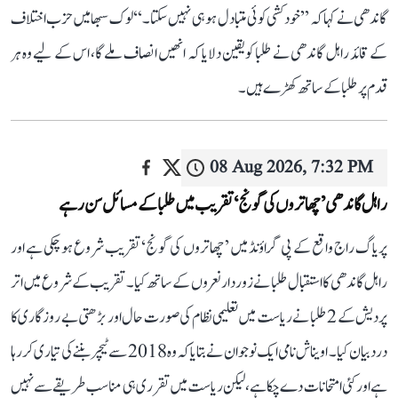
گاندھی نے کہا کہ ’’خودکشی کوئی متبادل ہو ہی نہیں سکتا۔‘‘ لوک سبھا میں حزب اختلاف
کے قائد راہل گاندھی نے طلبا کو یقین دلایا کہ انھیں انصاف ملے گا، اس کے لیے وہ ہر
قدم پر طلبا کے ساتھ کھڑے ہیں۔
08 Aug 2026, 7:32 PM
راہل گاندھی ’چھاتروں کی گونج‘ تقریب میں طلبا کے مسائل سن رہے
پریاگ راج واقع کے پی گراؤنڈ میں ’چھاتروں کی گونج‘ تقریب شروع ہو چکی ہے اور
راہل گاندھی کا استقبال طلبا نے زوردار نعروں کے ساتھ کیا۔ تقریب کے شروع میں اتر
پردیش کے 2 طلبا نے ریاست میں تعلیمی نظام کی صورت حال اور بڑھتی بے روزگاری کا
درد بیان کیا۔ اویناش نامی ایک نوجوان نے بتایا کہ وہ 2018 سے ٹیچر بننے کی تیاری کر رہا
ہے اور کئی امتحانات دے چکا ہے، لیکن ریاست میں تقرری ہی مناسب طریقے سے نہیں