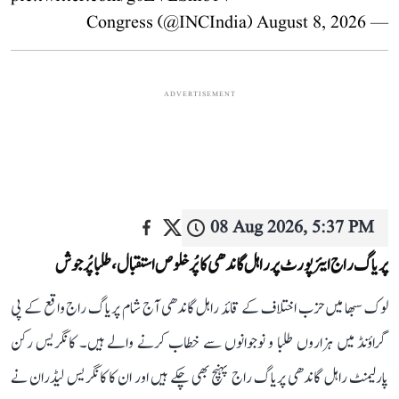
August 8, 2026
— Congress (@INCIndia)
ADVERTISEMENT
08 Aug 2026, 5:37 PM
پریاگ راج ایئرپورٹ پر راہل گاندھی کا پُرخلوص استقبال، طلبا پُرجوش
لوک سبھا میں حزب اختلاف کے قائد راہل گاندھی آج شام پریاگ راج واقع کے پی
گراؤنڈ میں ہزاروں طلبا و نوجوانوں سے خطاب کرنے والے ہیں۔ کانگریس رکن
پارلیمنٹ راہل گاندھی پریاگ راج پہنچ بھی چکے ہیں اور ان کا کانگریس لیڈران نے