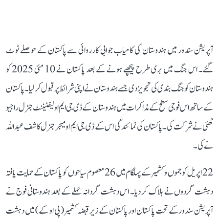
آپریشن سندور میں ہندوستان کی کامیاب جوابی کارروائی سے پاکستان کے حوصلے ٹوٹ
گئے۔ اس جنگ میں بری طرح پیچھے ہونے کے بعد پاکستان نے 10 مئی 2025 کو
ہندوستان کو جنگ بندی کی تجویز دی جسے ہندوستان نے اپنی شرائط پر قبول کر لیا۔ پاکستان
کے ساتھ اس فوجی سطح کے مذاکرات میں ہندوستان کے ڈی جی ایم او لیفٹیننٹ جنرل راجیو
گھئی نے شرکت کی۔ پاکستان کی نمائندگی اس کے ڈی جی ایم او میجر جنرل کاشف عبداللہ
نے کی۔
22 اپریل کو جموں و کشمیر کے پہلگام میں 26 معصوم سیاحوں کو پاکستان کے حمایت یافتہ
دہشت گردوں نے ہلاک کر دیا۔ اس دہشت گردانہ حملے کے بعد ہندوستانی فوج نے
آپریشن سندورکے تحت پاکستان اور پاکستان کے زیر قبضہ کشمیر (پی او کے) میں دہشت