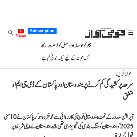
Subscription
Videos
ہجر کو حوصلہ اور وصل کو فرصت درکار
اک محبت کے لیے ایک جوانی کم ہے
قومی خبریں
سرحد پر کشیدگی کم کرنے پر ہندوستان اور پاکستان کے ڈی جی ایم او
متفق
آپریشن سندورکے تحت ہندوستانی فوج کی کارروائی سے خوفزدہ ہو کر پاکستان نے 10 مئی
2025 کو ہندوستان کو جنگ بندی کی تجویز دی تھی جسے ہندوستان نے اپنی شرائط پر
قبول کر لیا تھا۔