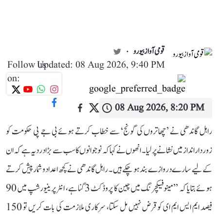
قومی آواز بیورو
Follow us
Updated: 08 Aug 2026, 9:40 PM
on:
08 Aug 2026, 8:20 PM
راہل گاندھی نے ’چھاتروں کی گونج‘ سے خطاب کرتے ہوئے بی جے پی حکومت کو
زوردار انداز میں نشانے پر لیا۔ انھوں نے کہا کہ نوجوانوں کا سب سے بڑا درد یہ ہے کہ ان
کے لیے سارے دروازے بند ہو چکے ہیں۔ راہل گاندھی نے کچھ اعداد و شمار پیش کرتے
ہوئے بتایا کہ ’’مینوفیکچرنگ میں چین کا پروڈکٹ 3 گنا ہے، انٹرپرینیورشپ میں 90
فیصد ایم ایس ایم ای کو قرض نہیں مل سکتا، سرکاری ملازمت کی بات کریں تو 150