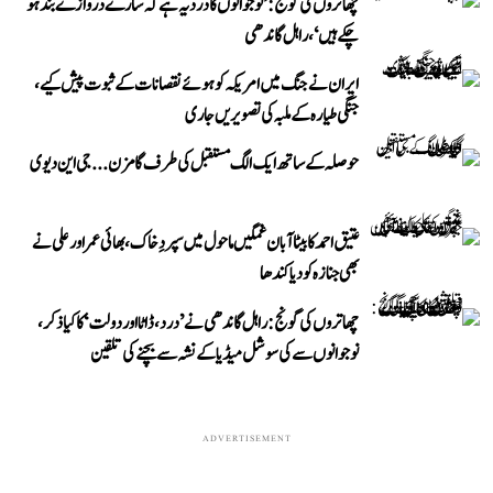
چھاتروں کی گونج: ’نوجوانوں کا درد یہ ہے کہ سارے دروازے بند ہو
چکے ہیں‘، راہل گاندھی
ایران نے جنگ میں امریکہ کو ہوئے نقصانات کے ثبوت پیش کیے،
جنگی طیارہ کے ملبہ کی تصویریں جاری
حوصلہ کے ساتھ ایک الگ مستقبل کی طرف گامزن... جی این دیوی
عتیق احمد کا بیٹا آبان غمگین ماحول میں سپردِ خاک، بھائی عمر اور علی نے
بھی جنازہ کو دیا کندھا
چھاتروں کی گونج: راہل گاندھی نے ’درد، ڈاٹا اور دولت‘ کا کیا ذکر،
نوجوانوں سے کی سوشل میڈیا کے نشہ سے بچنے کی تلقین
ADVERTISEMENT