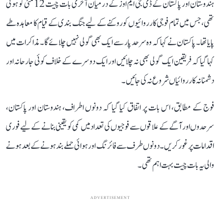
ہندوستان اور پاکستان کے ڈی جی ایم اوز کے درمیان آخری بات چیت 12 مئی کو ہوئی
تھی، جس میں تمام فوجی کارروائیوں کو روکنے کے لیے جنگ بندی کے قیام کا معاہدہ طے
پایا تھا۔ پاکستان نے کہا کہ وہ سرحد پار سے ایک بھی گولی نہیں چلائے گا۔ مذاکرات میں
کہا گیا کہ فریقین ایک گولی بھی نہ چلائیں اور ایک دوسرے کے خلاف کوئی جارحانہ اور
دشمنانہ کارروائیاں شروع نہ کی جائیں۔
فوج کے مطابق، اس بات پر اتفاق کیا گیا کہ دونوں اطراف، ہندوستان اور پاکستان،
سرحدوں اور آگے کے علاقوں سے فوجیوں کی تعداد میں کمی کو یقینی بنانے کے لیے فوری
اقدامات پر غور کریں۔ دونوں طرف سے فائرنگ اور ہوائی حملے بند ہونے کے بعد ہونے
والی یہ بات چیت بہت اہم تھی۔
ADVERTISEMENT