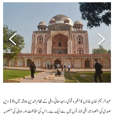
RAJESH KUMAR
عبدالرحیم خان خاناں کا مقبرہ قومی راجدھانی دہلی کے نظام الدین علاقہ میں 16 ویں
صدی کی متعدد تاریخی عمارتوں میں سے ایک ہے۔ اس کی حفاظت اور بحالی کی منصوبہ