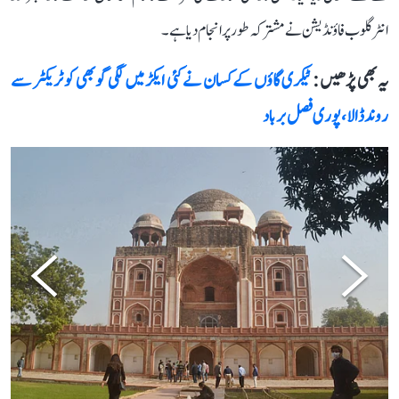
انٹرگلوب فاؤنڈیشن نے مشترکہ طور پر انجام دیا ہے۔
یہ بھی پڑھیں :
ٹیکری گاؤں کے کسان نے کئی ایکڑ میں لگی گوبھی کو ٹریکٹر سے
روند ڈالا، پوری فصل برباد