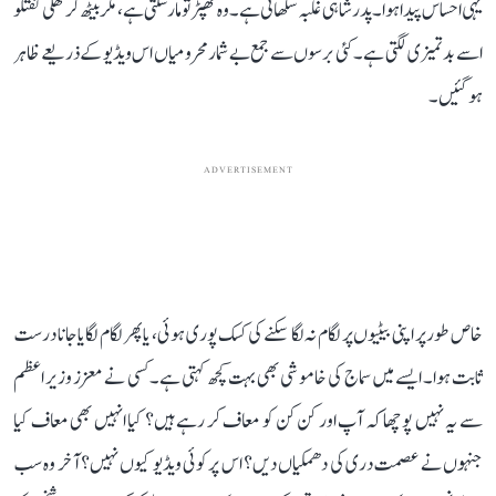
یہی احساس پیدا ہوا۔ پدر شاہی غلبہ سکھاتی ہے۔ وہ تھپڑ تو مار سکتی ہے، مگر بیٹھ کر کھلی گفتگو
اسے بدتمیزی لگتی ہے۔ کئی برسوں سے جمع بے شمار محرومیاں اس ویڈیو کے ذریعے ظاہر
ہو گئیں۔
ADVERTISEMENT
خاص طور پر اپنی بیٹیوں پر لگام نہ لگا سکنے کی کسک پوری ہوئی، یا پھر لگام لگایا جانا درست
ثابت ہوا۔ ایسے میں سماج کی خاموشی بھی بہت کچھ کہتی ہے۔ کسی نے معزز وزیر اعظم
سے یہ نہیں پوچھا کہ آپ اور کن کن کو معاف کر رہے ہیں؟ کیا انہیں بھی معاف کیا
جنہوں نے عصمت دری کی دھمکیاں دیں؟ اس پر کوئی ویڈیو کیوں نہیں؟ آخر وہ سب