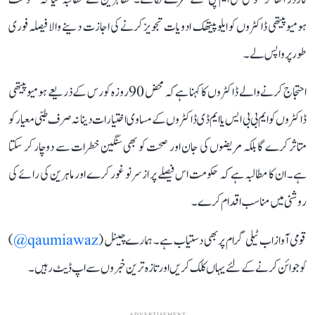
ہومیوپیتھی ڈاکٹروں کو ایلوپیتھک ادویات تجویز کرنے کی اجازت دینے والا فیصلہ فوری
طور پر واپس لے۔
احتجاج کرنے والے ڈاکٹروں کا کہنا ہے کہ محض 90 روزہ کورس کے ذریعے ہومیوپیتھی
ڈاکٹروں کو ایم بی بی ایس یا ایم ڈی ڈاکٹروں کے مساوی اختیارات دینا نہ صرف طبی معیار کو
متاثر کرے گا بلکہ مریضوں کی جان اور صحت کو بھی سنگین خطرات سے دوچار کر سکتا
ہے۔ ان کا مطالبہ ہے کہ حکومت اس فیصلے پر ازسرنو غور کرے اور ماہرین کی رائے کی
روشنی میں مناسب اقدام کرے۔
قومی آواز اب ٹیلی گرام پر بھی دستیاب ہے۔ ہمارے چینل (
qaumiawaz@
)
کو جوائن کرنے کے لئے یہاں کلک کریں اور تازہ ترین خبروں سے اپ ڈیٹ رہیں۔