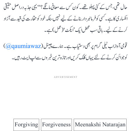
حال تھی، جس کے کئی پہلو تھے۔ کون کس سے معافی مانگے؟‘‘ یہی جذبہ دراصل حقیقی
انکساری کا ہے۔ کسی کو فرمانبردار بنانے کے لیے نہیں، بلکہ خود کو حقارت کی قید سے آزاد
کرنے کے لیے۔ باقی سب محض ایک ’ایکٹ‘ (عمل) ہے۔
قومی آواز اب ٹیلی گرام پر بھی دستیاب ہے۔ ہمارے چینل (
qaumiawaz@
)
کو جوائن کرنے کے لئے یہاں کلک کریں اور تازہ ترین خبروں سے اپ ڈیٹ رہیں۔
ADVERTISEMENT
Forgiving
Forgiveness
Meenakshi Natarajan