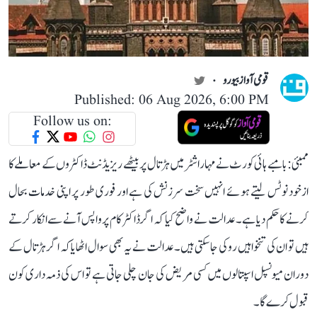
قومی آواز بیورو
Published: 06 Aug 2026, 6:00 PM
Follow us on:
ممبئی: بامبے ہائی کورٹ نے مہاراشٹر میں ہڑتال پر بیٹھے ریزیڈنٹ ڈاکٹروں کے معاملے کا
ازخود نوٹس لیتے ہوئے انہیں سخت سرزنش کی ہے اور فوری طور پر اپنی خدمات بحال
کرنے کا حکم دیا ہے۔ عدالت نے واضح کیا کہ اگر ڈاکٹر کام پر واپس آنے سے انکار کرتے
ہیں تو ان کی تنخواہیں روکی جا سکتی ہیں۔ عدالت نے یہ بھی سوال اٹھایا کہ اگر ہڑتال کے
دوران میونسپل اسپتالوں میں کسی مریض کی جان چلی جاتی ہے تو اس کی ذمہ داری کون
قبول کرے گا۔