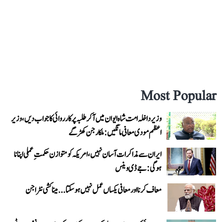
Most Popular
وزیر داخلہ امت شاہ ایوان میں آ کر طلبہ پر کارروائی کا جواب دیں، وزیر
اعظم مودی معافی مانگیں: ملکارجن کھڑگے
ایران سے مذاکرات آسان نہیں، امریکہ کو متوازن حکمتِ عملی اپنانا
ہوگی: جے ڈی وینس
معاف کرنا اور معافی یکساں عمل نہیں ہو سکتا... میناکشی نٹراجن