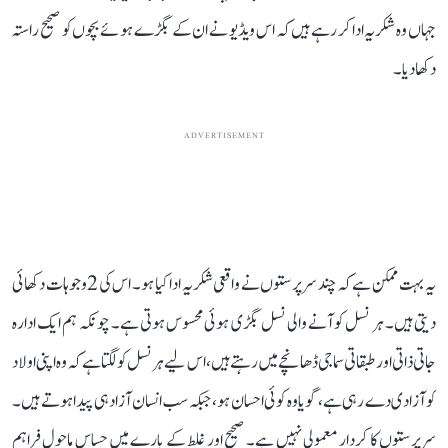
جہاں وہ شکریہ ادا کر رہے ہیں کہ اس ویڈیو نے ان کے بگڑے ہوئے بچوں کو صحیح راستہ
دکھا دیا۔
ADVERTISEMENT
یہ بہت ممکن ہے کہ چند سرپرستوں نے واقعی شکریہ ادا کیا ہو۔ اس کی 2 وجوہات دکھائی
دیتی ہیں۔ ہر نسل کو آنے والی نسل بگڑی ہوئی محسوس ہوتی ہے۔ چونکہ ہم ایک ادارہ
جاتی ذاتی اور طبقاتی سماجی ڈھانچے میں رہتے ہیں، اس لیے ہر نسل کو لگتا ہے کہ وہ اپنی اولاد
کو آزادی دے رہی ہے، گویا وہ کوئی احسان ہو، جبکہ سب انسان آزاد ہی پیدا ہوتے ہیں۔
سرپرستوں کا کردار معمولی نہیں ہے۔ صحیح اور غلط کے بارے میں حساس ماحول فراہم