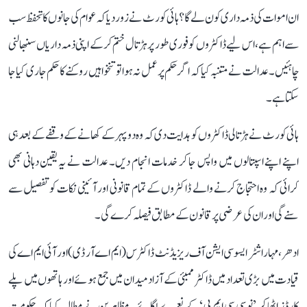
ان اموات کی ذمہ داری کون لے گا؟ ہائی کورٹ نے زور دیا کہ عوام کی جانوں کا تحفظ سب
سے اہم ہے، اس لیے ڈاکٹروں کو فوری طور پر ہڑتال ختم کرکے اپنی ذمہ داریاں سنبھالنی
چاہئیں۔ عدالت نے متنبہ کیا کہ اگر حکم پر عمل نہ ہوا تو تنخواہیں روکنے کا حکم جاری کیا جا
سکتا ہے۔
ہائی کورٹ نے ہڑتالی ڈاکٹروں کو ہدایت دی کہ وہ دوپہر کے کھانے کے وقفے کے بعد ہی
اپنے اپنے اسپتالوں میں واپس جا کر خدمات انجام دیں۔ عدالت نے یہ یقین دہانی بھی
کرائی کہ وہ احتجاج کرنے والے ڈاکٹروں کے تمام قانونی اور آئینی نکات کو تفصیل سے
سنے گی اور ان کی عرضی پر قانون کے مطابق فیصلہ کرے گی۔
ادھر، مہاراشٹر ایسوسی ایشن آف ریزیڈنٹ ڈاکٹرس (ایم اے آر ڈی) اور آئی ایم اے کی
قیادت میں بڑی تعداد میں ڈاکٹر ممبئی کے آزاد میدان میں جمع ہوئے اور ہاتھوں میں پلے
کارڈز اٹھا کر ’نو سی سی ایم پی‘ کے نعرے لگائے۔ مظاہرین نے مطالبہ کیا کہ حکومت