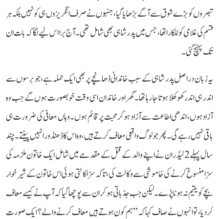
تبصروں کو بڑے شوق سے آگے بڑھایا گیا، جنہوں نے صرف انگریزوں ہی کو نہیں بلکہ ہر
قسم کی غلامی کو للکارا تھا، جس میں پدر شاہی بھی شامل تھی۔ آج برا اس لیے لگا کہ بات ان
تک پہنچ گئی۔
یہ زبان دراصل پدر شاہی کے سبب خاندانی ڈھانچے پر بھی ایک حملہ ہے، جو برسوں سے
اندر ہی اندر کھوکھلا ہوتا جا رہا تھا۔ گھر اور خاندان اسی وقت خوبصورت ہوں گے جب وہ
آزاد ہوں، اندھی اطاعت سے آزاد ہو کر محبت پر قائم ہوں۔ وہاں معافی کی ضرورت ہی
باقی نہیں رہے گی۔ پھر جو لوگ واقعی معاف کرتے ہیں، وہ اس کا ڈھنڈورا نہیں پیٹتے۔ چند
سال پہلے 2 لیڈران نے اپنے والد کے قتل کے مقدمے میں شامل ایک خاتون ملزمہ کی
سزا منسوخ کرنے کی خاموشی سے وکالت کی، تاکہ سزا کاٹتی ہوئی اس خاتون کے شیر خوار
بچے کو یتیم نہ ہونا پڑے۔ لیکن جب جذباتی ہو کر ان سے پوچھا گیا کہ آپ نے کیسے معاف
کر دیا، تو انہوں نے صاف کہا کہ ’’ہم کون ہوتے ہیں معاف کرنے والے؟ ایک صورت