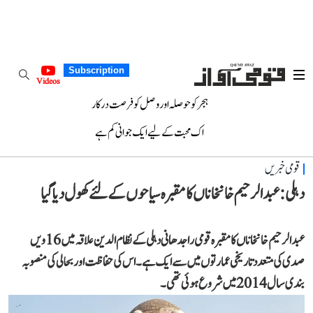
Subscription
Videos
ہجر کو حوصلہ اور وصل کو فرصت درکار
اک محبت کے لیے ایک جوانی کم ہے
قومی خبریں
دہلی: عبدالرحیم خانخاناں کا مقبرہ سیاحوں کے لئے کھول دیا گیا
عبدالرحیم خانخاناں کا مقبرہ قومی راجدھانی دہلی کے نظام الدین علاقہ میں 16 ویں
صدی کی متعدد تاریخی عمارتوں میں سے ایک ہے۔ اس کی حفاظت اور بحالی کی منصوبہ
بندی سال 2014 میں شروع ہوئی تھی۔