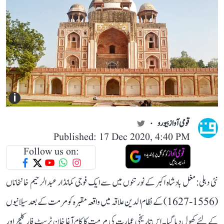
i
قومی آواز بیورو
Published: 17 Dec 2020, 4:40 PM
Follow us on:
نئی دہلی: مغل بادشاہ اکبر کے نورتنوں میں سے ایک فوجی کمانڈار عبد الرحیم خانخاناں
(1556-1627) کے نظام الدین علاقہ میں واقعہ مقبرہ کو مرمت کے بعد سیلانیوں
کے لئے کھول دیا گیا۔ اس تاریخی عمارت کی مرمت کا کام آغا خان ٹرسٹ فار کلچر اور