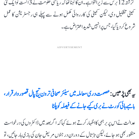
گزشتہ 12 برس سے زیر التوا ہے۔ ان کا کہنا تھا کہ ریاستی حکومت نے 3 اگست کو ایک نئی
کمیٹی تشکیل دی، لیکن کمیٹی کی کارروائی مکمل ہونے سے پہلے ہی رجسٹریشن کا عمل
شروع کر دیا گیا، جس پر انہیں شدید اعتراض ہے۔
ADVERTISEMENT
یہ بھی پڑھیں :
عصمت دری معاملہ میں سینئر صحافی ترون تیج پال قصوروار قرار،
بامبے ہائی کورٹ نے بری کیے جانے کے فیصلہ کو پلٹا
عدالت نے اس پر برہمی کا اظہار کرتے ہوئے کہا کہ اگر بعد میں ڈاکٹروں کی درخواست
منظور بھی ہو جائے، لیکن ہڑتال کے دوران درجنوں مریض جان کی بازی ہار جائیں، تو