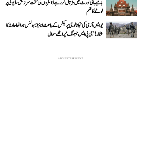
بامبے ہائی کورٹ میں ہڑتال کر رہے ڈاکٹروں کی سخت سرزنش، ڈیوٹی پر
لوٹنے کا حکم
یو ایس آرمی کی ٹیکنالوجی پریکٹس کے باعث ایئر ایمبولنس ہوا تھا حادثہ کا
شکار! ’جی پی ایس جیمنگ‘ پر اٹھے سوال
ADVERTISEMENT