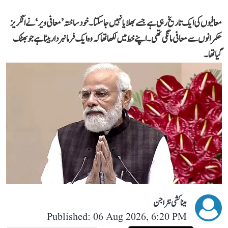
معافیوں کی ایک تاریخ رہی ہے جسے بھلایا نہیں جا سکتا۔ خود ساختہ ’معافی ویر‘ نے انگریز
حکمرانوں سے معافی مانگی تھی۔ اپنے خط میں لکھا تھا کہ وہ ایک فرمانبردار بیٹا ہے جو بھٹک
گیا تھا۔
میناکشی نٹراجن
Published: 06 Aug 2026, 6:20 PM