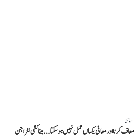
سیاسی
معاف کرنا اور معافی یکساں عمل نہیں ہو سکتا... میناکشی نٹراجن