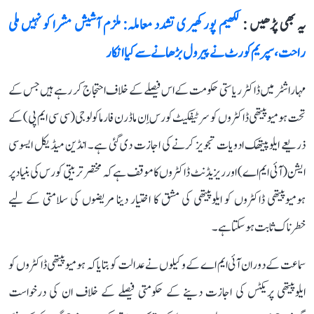
یہ بھی پڑھیں :
لکھیم پور کھیری تشدد معاملہ: ملزم آشیش مشرا کو نہیں ملی
راحت، سپریم کورٹ نے پیرول بڑھانے سے کیا انکار
مہاراشٹر میں ڈاکٹر ریاستی حکومت کے اس فیصلے کے خلاف احتجاج کر رہے ہیں جس کے
تحت ہومیوپیتھی ڈاکٹروں کو سرٹیفکیٹ کورس اِن ماڈرن فارماکولوجی (سی سی ایم پی) کے
ذریعے ایلوپیتھک ادویات تجویز کرنے کی اجازت دی گئی ہے۔ انڈین میڈیکل ایسوسی
ایشن (آئی ایم اے) اور ریزیڈنٹ ڈاکٹروں کا موقف ہے کہ مختصر تربیتی کورس کی بنیاد پر
ہومیوپیتھی ڈاکٹروں کو ایلوپیتھی کی مشق کا اختیار دینا مریضوں کی سلامتی کے لیے
خطرناک ثابت ہو سکتا ہے۔
سماعت کے دوران آئی ایم اے کے وکیلوں نے عدالت کو بتایا کہ ہومیوپیتھی ڈاکٹروں کو
ایلوپیتھی پریکٹس کی اجازت دینے کے حکومتی فیصلے کے خلاف ان کی درخواست