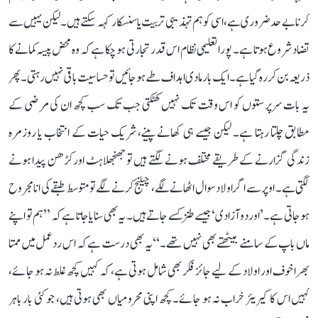
کرنا بے حد ضروری ہے، اسی کو ہم تہذیبی تربیت یا سنسکار کہہ سکتے ہیں۔ لیکن یہیں سے
تضاد شروع ہوتا ہے۔ پورا تعلیمی نظام اس قدر تجارتی ہو چکا ہے کہ وہ محض پیسہ کمانے کا
ذریعہ بن کر رہ گیا ہے۔ ایک بار مادی اہداف طے ہو جائیں تو حساسیت باقی نہیں رہتی۔ پھر
یہ بات سرپرستوں کو اس وقت تک نہیں کھٹکتی جب تک سب کچھ ان کی مرضی کے
مطابق چلتا رہتا ہے۔ لیکن جیسے ہی کھانے پینے، شریک حیات کے انتخاب یا روزمرہ
زندگی گزارنے کے طریقے مختلف ہونے لگتے ہیں تو جھنجھلاہٹ اور کڑھن پیدا ہونے
لگتی ہے۔ اوپر سے اگر اولاد سوال اٹھانے لگے، چیلنج کرنے لگے تو متوسط طبقے کی انا مجروح
ہو جاتی ہے۔’اور دو آزادی‘ جیسے طنز کسے جاتے ہیں۔ یہ بھی سنایا جاتا ہے کہ ’’ہم تو اپنے
ماں باپ کے سامنے بیٹھتے بھی نہیں تھے۔‘‘ یہ بھی درست ہے کہ اس ردعمل میں ممتا
بھرا خوف اور اولاد کے لیے جائز فکر بھی شامل ہوتی ہے، کہ کہیں کچھ غلط نہ ہو جائے،
کہیں اس کا کیریئر خراب نہ ہو جائے۔ کچھ اپنی محرومیاں بھی ہوتی ہیں، جو کئی بار باہر