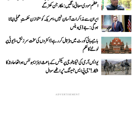
اعظم مودی معافی مانگیں: ملکارجن کھڑگے
ایران سے مذاکرات آسان نہیں، امریکہ کو متوازن حکمتِ عملی اپنانا
ہوگی: جے ڈی وینس
بامبے ہائی کورٹ میں ہڑتال کر رہے ڈاکٹروں کی سخت سرزنش، ڈیوٹی پر
لوٹنے کا حکم
یو ایس آرمی کی ٹیکنالوجی پریکٹس کے باعث ایئر ایمبولنس ہوا تھا حادثہ کا
شکار! ’جی پی ایس جیمنگ‘ پر اٹھے سوال
ADVERTISEMENT