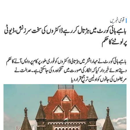
قومی خبریں
بامبے ہائی کورٹ میں ہڑتال کر رہے ڈاکٹروں کی سخت سرزنش، ڈیوٹی
پر لوٹنے کا حکم
بامبے ہائی کورٹ نے مہاراشٹر میں ہڑتالی ڈاکٹروں کو فوری طور پر کام پر واپس آنے کا حکم
دیتے ہوئے خبردار کیا کہ انکار کی صورت میں تنخواہ روکی جا سکتی ہے۔ عدالت نے
مریضوں کی جانوں کو اولین ترجیح قرار دیا