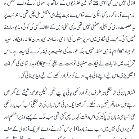
لاڈلی نہیں ہیں کیا؟ اسی ہفتے خواتین کھلاڑیوں کے ساتھ بدسلوکی کرنے والے شخص کو
جرم سے آزاد کر دیا گیا، لیکن اسے تو اس سے بہت پہلے ہی بخشش مل چکی تھی۔ انٹرنیٹ پر
یہ عصمت دری کی پہلی دھمکی نہیں تھی۔ بُلی سُلی ڈیل کے خلاف کسی کی کوئی ویڈیو سامنے
نہیں آئی۔ محبت کی شادی میں سرپرستوں کی لازمی رضامندی، لیو اِن کا اندراج اور مبینہ
’لو جہاد‘ کا الزام مذہبی مسئلہ نہیں، بلکہ عورت کی جنسیت پر قبضہ کرنے کی نیت ہے۔ اس
تحریک میں طالبات نے قیادت سنبھالی تو بہت سے غلبے کو دھچکا لگا، پدر شاہی کی گرفت
ڈھیلی پڑی، اس لیے اپنے مائی باپ ہونے کو برقرار رکھنے کے لیے ویڈیو بنائی گئی۔
لہٰذا زبان کی شائستگی ہر طرف برقرار رکھی جانی چاہیے تھی۔ لیکن جو خود شیشے کے گھر میں
رہتے ہیں، وہ پتھر نہیں مار سکتے۔ گزشتہ ایک دہائی میں زبان کی شائستگی کب کب یاد رکھی
گئی؟ سیاسی زبان کی پاکیزگی اس وقت کہاں چلی گئی تھی جب ملک کے پہلے وزیر اعظم اور
انگریزوں کی جیل میں سب سے زیادہ 10 برس گزارنے والے تحریک آزادی کے صف