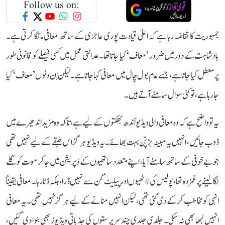
Follow us on:
جمہوریت کا تقاضہ رہا ہے کہ اعلیٰ قیادت پوری عاجزی کے ساتھ معافی مانگا کرتی ہے۔
بادشاہت کے دور میں ضرور ’معاف‘ کیا جاتا تھا۔ عدالتی عمل میں کسی فیصلے کو قانونی طور
پر معطل کیا جاتا ہے، جسے عام بول چال میں معافی کہا جاتا ہے۔ لیکن اِن دنوں ’معاف‘ کیا
جا رہا ہے، تو کئی سوال سامنے آتے ہیں۔
یہ تو واضح ہے کہ وہ معافی والی ویڈیو اَندھ بھکتوں کے لیے ہے، تاکہ وہ مزید اندھیرے میں
ڈوب جائیں، انہیں یہ مبینہ بڑپّن بہت بھائے۔ یہ ویڈیو ہرگز اس طبقے کے لیے نہیں تھی
جو بے خوفی کے ساتھ سامنے آیا، اپنے متعدد ساتھیوں کے ڈپریشن میں جا کر موت کو گلے
لگا لینے پر غمزدہ تھا، پولیس کی لاٹھیوں اور پیلیٹ گن سے نہیں ڈرا، بلکہ ڈٹا رہا۔ معافی یقیناً
انہی کو مخاطب کر کے دی گئی تھی، لیکن انہیں منانے کے لیے ہرگز نہیں تھی۔ یہ معافی
انہیں لبھا بھی نہ سکی۔ جلدی جلدی چند سرپرستوں کی جذباتی ویڈیوز بھی بنوا دی گئیں،