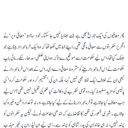
پھر معافیوں کی ایک تاریخ بھی ہے جسے بھلایا نہیں جا سکتا۔ خود ساختہ ’معافی ویر‘ نے
انگریز حکمرانوں سے معافی مانگی تھی۔ اپنے خط میں لکھا تھا کہ وہ ایک فرمانبردار بیٹا ہے جو
بھٹک گیا تھا، اس لیے حکومت اسے موقع دے تاکہ وہ اپنی غلطی سدھار سکے۔ مائی باپ
حکومت نے اس فرمانبردار بیٹے کو مشروط معافی دے دی۔ اس کے بعد اس فرمانبردار نے
کبھی ان کے خلاف ایک لفظ بھی نہیں کہا، بلکہ ان کی ’تقسیم کرو اور حکومت کرو‘ کی
پالیسی کو مزید مضبوط کیا۔ دو قومی نظریے کی وکالت کیا حکم کی تعمیل نہیں تھی؟ اس لیے
جب معاف کیا جاتا ہے تو فرمانبردار بنانے کے لیے کیا جاتا ہے، ورنہ تو غدار وطن وغیرہ کہا
جاتا ہے۔ شہری شعور کی تعمیر کا تقاضا ہے کہ اندھی اطاعت ٹوٹے، لیکن یہ حکمرانوں کو
پسند نہیں، نہ ہی خاندان کی پدر شاہی کو پسند ہے۔ اسی لیے ان لیڈران پر غیر مہذب