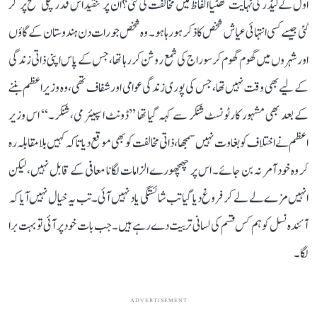
اول کے لیڈر کی نہایت گھٹیا الفاظ میں مخالفت کی گئی؟ ان پر تنقید اس قدر نچلی سطح پر گر
گئی جیسے کسی انتہائی عیاش شخص کا ذکر ہو رہا ہو۔ وہ شخص جو رات دن ہندوستان کے گاؤں
اور شہروں میں گھوم گھوم کر سوراج کی شمع روشن کر رہا تھا، جس کے پاس اپنی ذاتی زندگی
کے لیے بھی وقت نہیں تھا، جس کی پوری زندگی عوامی اور شفاف تھی، وہ وزیر اعظم بننے
کے بعد بھی مشہور کارٹونسٹ شنکر سے کہہ گیا تھا ’’ڈونٹ اسپیئر می، شنکر۔‘‘ اس وزیر
اعظم نے اختلاف کو بغاوت نہیں سمجھا، ذاتی مخالفت کو بھی موقع دیا تاکہ کہیں بلا مقابلہ رہ
کر وہ خود آمر نہ بن جائے۔ اس پر چھچھورے الزامات لگانا معافی کے قابل نہیں، لیکن
انہیں مزے لے لے کر فروغ دیا گیا تب شائستگی یاد نہیں آئی۔ تب یہ خیال نہیں آیا کہ
آئندہ نسل کو ہم کس قسم کی لسانی تربیت دے رہے ہیں۔ جب بات خود پر آئی تو بہت برا
لگا۔
ADVERTISEMENT