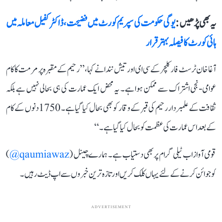
یہ بھی پڑھیں :
یوگی حکومت کی سپریم کورٹ میں فضیحت، ڈاکٹر کفیل معاملہ میں
ہائی کورٹ کا فیصلہ بہتر قرار
آغا خان ٹرسٹ فار کلچر کے سی ای او رتیش نندا نے کہا، ’’رحیم کے مقبرہ پر مرمت کا کام
عوامی-نجی اشتراک سے ممکن ہوا ہے۔ یہ محض ایک عمارت کی ہی بحالی نہیں ہے بلکہ
ثقافت کے علمبردار رحیم کی قبر کے وقار کو بھی بحال کیا گیا ہے۔ 1750 دنوں کے کام
کے بعد اس عمارت کی عظمت کو بحال کیا گیا ہے۔‘‘
قومی آواز اب ٹیلی گرام پر بھی دستیاب ہے۔ ہمارے چینل (
qaumiawaz@
)
کو جوائن کرنے کے لئے یہاں کلک کریں اور تازہ ترین خبروں سے اپ ڈیٹ رہیں۔
ADVERTISEMENT