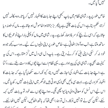
نہیں آ پاتیں۔
خاص طور پر پدر شاہی نظام میں باپ کبھی اپنے جذبات کا اظہار نہیں کر پاتا۔ وہ مکالمہ نہیں
کرتا، حکم دیتا ہے، اس کی بات چلتی ہے یا پھر بڑبڑاتا ہوا خاموش ہو جاتا ہے۔ ماں کو طعنہ دیا
جاتا ہے کہ اسی نے بچے کو سر چڑھا رکھا ہے۔ پدر شاہی میں ماں کو پہلی بار اپنے نو عمر بچوں کا
ساتھ ملتا ہے، تب وہ آواز اٹھاتی ہے، خاص طور پر اپنی بیٹیوں کے لیے۔ وہ سب کچھ جو وہ
خود نہ کر سکی، اپنی بیٹی کو کرنے دیتی ہے۔ باپ دل ہی دل میں کُڑھتا ہے۔ اس کی یہ
کیفیت بھی پدر شاہی ہی کی پیداوار ہے۔ یہی نظام اسے اپنے بچوں کا دوست بننے سے روکتا
ہے، اپنے جذبات کے اظہار کی اجازت نہیں دیتا، کیونکہ اسے سکھایا گیا ہے کہ جذبات کا
اظہار کمزوری ہے۔ بہت سی مائیں بھی ایسی ہوتی ہیں جو گھر میں اپنی بات نہیں رکھ پاتیں۔
اس لیے اس نسل کو معافی والی ویڈیو اچھی لگی۔ وہ اپنے بچوں سے خود تو یہ بات نہیں کہہ
سکے، لیکن کسی نے تو انہیں ٹوکا۔ دل تو ہمارا بھی تھا کہ ہاتھ اٹھائیں، لیکن نہیں اٹھا سکے۔