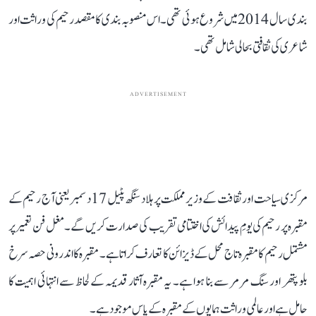
بندی سال 2014 میں شروع ہوئی تھی۔ اس منصوبہ بندی کا مقصد رحیم کی وراثت اور
شاعری کی ثقافتی بحالی شامل تھی۔
ADVERTISEMENT
مرکزی سیاحت اور ثقافت کے وزیر مملکت پرہلاد سنگھ پٹیل 17 دسمبر یعنی آج رحیم کے
مقبرہ پر رحیم کی یومِ پیدائش کی اختتامی تقریب کی صدارت کریں گے۔ مغل فن تعمیر پر
مشتمل رحیم کا مقبرہ تاج محل کے ڈیزائن کا تعارف کراتا ہے۔ مقبرہ کا اندرونی حصہ سرخ
بلو پتھر اور سنگ مرمر سے بنا ہوا ہے۔ یہ مقبرہ آثار قدیمہ کے لحاظ سے انتہائی اہمیت کا
حامل ہے اور عالمی وراثت ہمایوں کے مقبرہ کے پاس موجود ہے۔