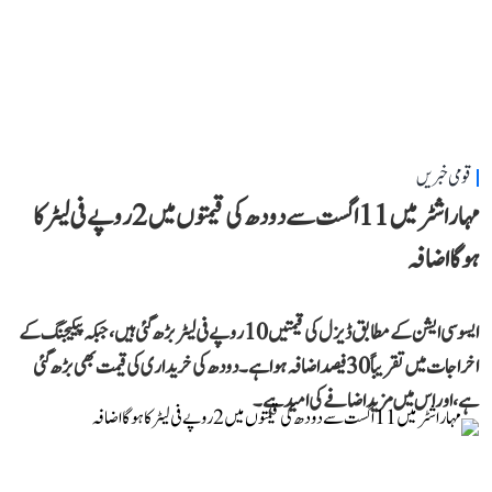
قومی خبریں
مہاراشٹر میں 11 اگست سے دودھ کی قیمتوں میں 2 روپے فی لیٹر کا
ہوگا اضافہ
ایسوسی ایشن کے مطابق ڈیزل کی قیمتیں 10 روپے فی لیٹر بڑھ گئی ہیں، جبکہ پیکیجنگ کے
اخراجات میں تقریباً 30 فیصد اضافہ ہوا ہے۔ دودھ کی خریداری کی قیمت بھی بڑھ گئی
ہے، اور اس میں مزید اضافے کی امید ہے۔