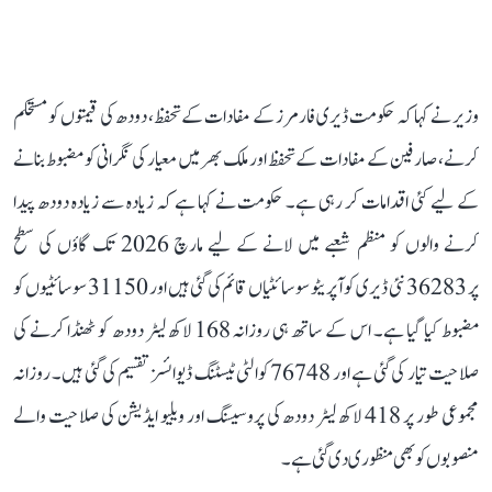
وزیر نے کہا کہ حکومت ڈیری فارمرز کے مفادات کے تحفظ، دودھ کی قیمتوں کو مستحکم
کرنے، صارفین کے مفادات کے تحفظ اور ملک بھر میں معیار کی نگرانی کو مضبوط بنانے
کے لیے کئی اقدامات کر رہی ہے۔ حکومت نے کہا ہے کہ زیادہ سے زیادہ دودھ پیدا
کرنے والوں کو منظم شعبے میں لانے کے لیے مارچ 2026 تک گاؤں کی سطح
پر 36283 نئی ڈیری کوآپریٹو سوسائٹیاں قائم کی گئی ہیں اور 31150 سوسائٹیوں کو
مضبوط کیا گیا ہے۔ اس کے ساتھ ہی روزانہ 168 لاکھ لیٹر دودھ کو ٹھنڈا کرنے کی
صلاحیت تیار کی گئی ہے اور 76748 کوالٹی ٹیسٹنگ ڈیوائسز تقسیم کی گئی ہیں۔ روزانہ
مجموعی طور پر 418 لاکھ لیٹر دودھ کی پروسیسنگ اور ویلیو ایڈیشن کی صلاحیت والے
منصوبوں کو بھی منظوری دی گئی ہے۔