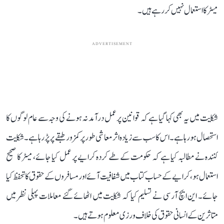
میٹر کا استعمال نہیں کر رہے ہیں۔
ADVERTISEMENT
شکایت میں یہ بھی کہا گیا ہے کہ قوانین پر عمل درآمد نہ ہونے کی وجہ سے عام لوگوں کا
استحصال ہو رہا ہے۔ اس کا سب سے زیادہ اثر معاشی طور پر کمزور طبقے پر پڑ رہا ہے۔ شکایت
کنندہ نے مطالبہ کیا ہے کہ حکومت کے طے کردہ کرایے پر عمل کیا جائے، میٹر کا صحیح
استعمال ہو، کرایے کے حساب کتاب میں شفافیت آئے اور مسافروں کے حقوق کا تحفظ کیا
جائے۔ این ایچ آر سی نے تسلیم کیا کہ شکایت میں اٹھائے گئے معاملات پہلی نظر میں
متاثرین کے انسانی حقوق کی خلاف ورزی معلوم ہوتے ہیں۔