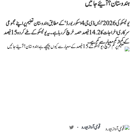
ہندوستان؟ آئیے جانیں
یونیسکو کی 2026 ’ایس ڈی جی 4 اسکور بورڈ‘ کے مطابق ہندوستان تعلیم پر اپنے مجموعی
سرکاری اخراجات کا 14.2 فیصد حصہ خرچ کر رہا ہے۔ یہ یونیسکو کے طے کردہ 15 فیصد
کے کم از کم معیار سے کم ہے۔
قومی آواز بیورو