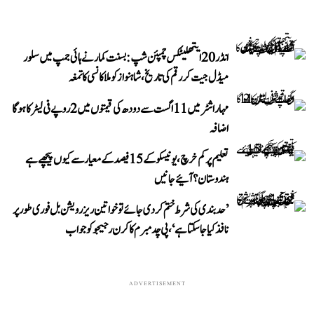
انڈر 20 ایتھلیٹکس چمپئن شپ: بسنت کمار نے ہائی جمپ میں سلور
میڈل جیت کر رقم کی تاریخ، شاہنواز کو ملا کانسی کا تمغہ
مہاراشٹر میں 11 اگست سے دودھ کی قیمتوں میں 2 روپے فی لیٹر کا ہوگا
اضافہ
تعلیم پر کم خرچ، یونیسکو کے 15 فیصد کے معیار سے کیوں پیچھے ہے
ہندوستان؟ آئیے جانیں
’حد بندی کی شرط ختم کر دی جائے تو خواتین ریزرویشن بل فوری طور پر
نافذ کیا جا سکتا ہے‘، پی چدمبرم کا کرن رجیجو کو جواب
ADVERTISEMENT