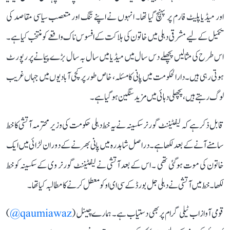
اور میڈیا پلیٹ فارم پر پہنچ گیا تھا۔ انہوں نے اپنے تنگ اور متعصب سیاسی مقاصد کی
تکمیل کے لیے مشرقی دہلی میں خاتون کی ہلاکت کے افسوس ناک واقعے کو منتخب کیاہے۔
اس طرح کی مثالیں پچھلے دس سال میں میڈیا میں سال بہ سال بڑے پیمانے پر رپورٹ
ہوتی رہی ہیں۔ دارالحکومت میں پانی کا مسئلہ، خاص طور پر کچی آبادیوں میں جہاں غریب
لوگ رہتے ہیں، پچھلی دہائی میں مزید سنگین ہو گیا ہے۔
قابل ذکر ہے کہ لیفٹیننٹ گورنر سکسینہ نے یہ خط دہلی حکومت کی وزیر محترمہ آتشی کا خط
سامنے آنے کے بعد لکھا ہے۔ دراصل شاہدرہ میں پانی بھرنے کے دوران لڑائی میں ایک
خاتون کی موت ہوگئی تھی ۔ اس کے بعد آتشی نے لیفٹیننٹ گورنر وی کے سکسینہ کو خط
لکھا۔ خط میں آتشی نے دہلی جل بورڈ کے سی ای او کو معطل کرنے کا مطالبہ کیا تھا۔
قومی آواز اب ٹیلی گرام پر بھی دستیاب ہے۔ ہمارے چینل (
qaumiawaz@
)