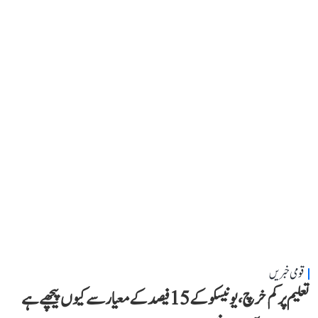
قومی خبریں
تعلیم پر کم خرچ، یونیسکو کے 15 فیصد کے معیار سے کیوں پیچھے ہے