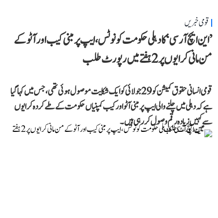
قومی خبریں
’این ایچ آر سی‘ کا دہلی حکومت کو نوٹس، ایپ پر مبنی کیب اور آٹو کے
من مانی کرایوں پر 2 ہفتے میں رپورٹ طلب
قومی انسانی حقوق کمیشن کو 29 جولائی کو ایک شکایت موصول ہوئی تھی، جس میں کہا گیا
ہے کہ دہلی میں چلنے والی ایپ پر مبنی آٹو اور کیب کمپنیاں حکومت کے طے کردہ کرایوں
سے کہیں زیادہ رقم وصول کر رہی ہیں۔