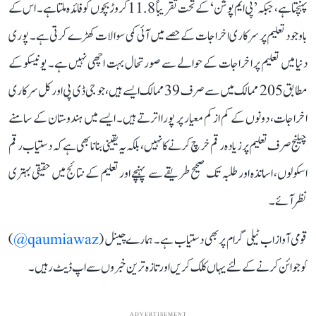
پہنچتا ہے، جبکہ ’پی ایم پوشن‘ کے تحت تقریباً 11.8 کروڑ بچوں کو فائدہ ملتا ہے۔ اس کے
باوجود تعلیم پر سرکاری اخراجات کے حصے میں آئی کمی سوالات کھڑے کرتی ہے۔ پوری
دنیا میں تعلیم پر اخراجات کے حوالے سے صورتحال بہت اچھی نہیں ہے۔ یونیسکو کے
مطابق 205 ممالک میں سے صرف 39 ممالک ایسے ہیں، جو جی ڈی پی اور کل سرکاری
اخراجات، دونوں کے کم از کم معیار پر پورا اترتے ہیں۔ ایسے میں ہندوستان کے سامنے
چیلنج صرف تعلیم پر زیادہ رقم خرچ کرنے کا نہیں، بلکہ یہ یقینی بنانا بھی ہے کہ دستیاب رقم
اسکولوں، اساتذہ اور طلبہ تک صحیح طریقے سے پہنچے اور تعلیم کے نتائج میں حقیقی بہتری
نظر آئے۔
قومی آواز اب ٹیلی گرام پر بھی دستیاب ہے۔ ہمارے چینل (
qaumiawaz@
)
کو جوائن کرنے کے لئے یہاں کلک کریں اور تازہ ترین خبروں سے اپ ڈیٹ رہیں۔
ADVERTISEMENT