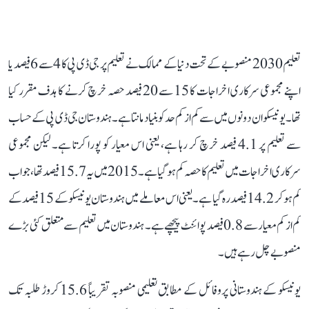
تعلیم 2030 منصوبے کے تحت دنیا کے ممالک نے تعلیم پر جی ڈی پی کا 4 سے 6 فیصد یا
اپنے مجموعی سرکاری اخراجات کا 15 سے 20 فیصد حصہ خرچ کرنے کا ہدف مقرر کیا
تھا۔ یونیسکو ان دونوں میں سے کم از کم حد کو بنیاد مانتا ہے۔ ہندوستان جی ڈی پی کے حساب
سے تعلیم پر 4.1 فیصد خرچ کر رہا ہے، یعنی اس معیار کو پورا کرتا ہے۔ لیکن مجموعی
سرکاری اخراجات میں تعلیم کا حصہ کم ہو گیا ہے۔ 2015 میں یہ 15.7 فیصد تھا، جو اب
کم ہو کر 14.2 فیصد رہ گیا ہے۔ یعنی اس معاملے میں ہندوستان یونیسکو کے 15 فیصد کے
کم از کم معیار سے 0.8 فیصد پوائنٹ پیچھے ہے۔ ہندوستان میں تعلیم سے متعلق کئی بڑے
منصوبے چل رہے ہیں۔
یونیسکو کے ہندوستانی پروفائل کے مطابق تعلیمی منصوبہ تقریباً 15.6 کروڑ طلبہ تک