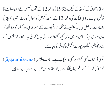
انسانی حقوق کے تحفظ کے ایکٹ 1993 کی دفعہ 12 کے تحت کمیشن نے اس معاملے کا
نوٹس لیا ہے۔ اسی ایکٹ کی دفعہ 13 کے تحت کمیشن کو سول کورٹ جیسی تحقیقاتی
اختیارات حاصل ہیں۔ کمیشن نے محکمہ ٹرانسپورٹ کے سکریٹری اور کمشنر کو خط لکھ کر
ہدایت دی ہے کہ شکایت میں عائد کیے گئے الزامات کی جانچ کرائی جائے اور 2 ہفتوں کے
اندر ’ایکشن ٹیکن رپورٹ‘ کمیشن کو پیش کی جائے۔
قومی آواز اب ٹیلی گرام پر بھی دستیاب ہے۔ ہمارے چینل (
qaumiawaz@
)
کو جوائن کرنے کے لئے یہاں کلک کریں اور تازہ ترین خبروں سے اپ ڈیٹ رہیں۔
ADVERTISEMENT