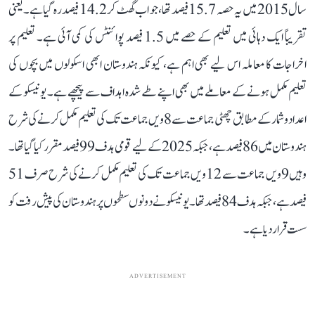
سال 2015 میں یہ حصہ 15.7 فیصد تھا، جو اب گھٹ کر 14.2 فیصد رہ گیا ہے۔ یعنی
تقریباً ایک دہائی میں تعلیم کے حصے میں 1.5 فیصد پوائنٹس کی کمی آئی ہے۔ تعلیم پر
اخراجات کا معاملہ اس لیے بھی اہم ہے، کیونکہ ہندوستان ابھی اسکولوں میں بچوں کی
تعلیم مکمل ہونے کے معاملے میں بھی اپنے طے شدہ اہداف سے پیچھے ہے۔ یونیسکو کے
اعداد و شمار کے مطابق چھٹی جماعت سے 8ویں جماعت تک کی تعلیم مکمل کرنے کی شرح
ہندوستان میں 86 فیصد ہے، جبکہ 2025 کے لیے قومی ہدف 99 فیصد مقرر کیا گیا تھا۔
وہیں 9ویں جماعت سے 12ویں جماعت تک کی تعلیم مکمل کرنے کی شرح صرف 51
فیصد ہے، جبکہ ہدف 84 فیصد تھا۔ یونیسکو نے دونوں سطحوں پر ہندوستان کی پیش رفت کو
سست قرار دیا ہے۔
ADVERTISEMENT