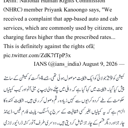
Delhi: National Human Rights Commission
(NHRC) member Priyank Kanoongo says, "We
received a complaint that app-based auto and cab
services, which are commonly used by citizens, are
charging fares higher than the prescribed rates...
This is definitely against the rights ofâ¦
pic.twitter.com/ZdK7fTpP3x
August 9, 2026
— IANS (@ians_india)
کمیشن کو 29 جولائی کو ایک شکایت موصول ہوئی تھی، جسے 4 اگست کو کمیشن کے سامنے
پیش کیا گیا۔ شکایت میں کہا گیا ہے کہ دہلی میں چلنے والی ایپ پر مبنی آٹو اور کیب کمپنیاں
حکومت کے طے کردہ کرایوں سے کہیں زیادہ رقم وصول کر رہی ہیں۔ شکایت کنندہ کا
الزام ہے کہ یہ کمپنیاں بغیر کسی شفافیت کے سرج پرائسنگ، پلیٹ فارم فیس، ڈیمانڈ
چارجز اور دیگر قسم کے چارجز شامل کر دیتی ہیں۔ دوسری طرف آٹو رکشہ ڈرائیور لازمی