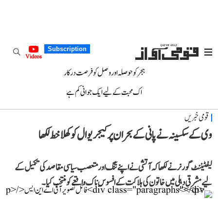
Subscription
Videos
ہجر کو حوصلہ اور وصل کو فرصت درکار
اک محبت کے لیے ایک جوانی کم ہے
قومی خبریں
وی کے سکسینہ نے پانی کے بحران پر کیجریوال کو کھلا خط لکھا
لیفٹیننٹ گورنر نے لکھا کہ آتشی نے اپنے تنگ اور متعصب سیاسی مقاصد کی تکمیل کے
لیے مشرقی دہلی میں خاتون کی ہلاکت کے افسوس ناک واقعے کو منتخب کیا۔