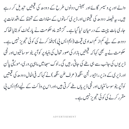
والے اور پروسیسر گائے اور بھینس دونوں طرح کے دودھ کی قیمتیں تبدیل کر رہے
ہیں۔ یہ فیصلہ دودھ کی قیمتوں اور ڈیری کسانوں کے مفادات کے تحفظ کے اقدامات پر
جاری بات چیت کے درمیان لیا گیا ہے۔ گزشتہ ماہ حکومت نے پارلیمنٹ کو بتایا تھا کہ
دودھ کے لیے کم از کم امدادی قیمت (ایم ایس پی) نافذ کرنے کی کوئی تجویز نہیں ہے۔
حکومت نے یہ بھی کہا کہ قیمتیں بازار کی صورتحال کی بنیاد پر کوآپریٹو سوسائٹیوں اور نجی
ڈیریوں کی جانب سے ہی طے کی جاتی رہیں گی۔ لوک سبھا میں ماہی پروری، مویشی پالن
اور ڈیری کے وزیر راجیو رنجن سنگھ (عرف للن سنگھ) نے کہا کہ فی الحال دودھ کی قیمتیں
کوآپریٹو سوسائٹیاں اور نجی ڈیریاں طے کرتی ہیں، اور اس پروڈکٹ کے لیے ایم ایس پی
مقرر کرنے کی کوئی تجویز نہیں ہے۔
ADVERTISEMENT