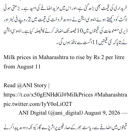
خریداری کی قیمت بھی بڑھ گئی ہے، اور اس میں مزید اضافے کی امید ہے۔ بڑھتی ہوئی
لاگت کو دیکھتے ہوئے ایسوسی ایشن نے دودھ فروخت کی قیمت میں 2 روپے فی لیٹر اور
ڈیری مصنوعات کی قیمتوں میں 10 فیصد تک اضافہ کرنے کا فیصلہ کیا ہے۔ ایسوسی ایشن
نے بتایا کہ نئی قیمتیں 11 اگست سے نافذ ہوں گی۔
Milk prices in Maharashtra to rise by Rs 2 per litre
from August 11
Read
@ANI
Story |
https://t.co/x50gENHdGJ
#MilkPrices
#Maharashtra
pic.twitter.com/IyY0oLiO2T
August 9, 2026
— ANI Digital (@ani_digital)
قیمتوں میں اضافے سے ریاست بھر کے صارفین پر اثر پڑے گا، کیونکہ دودھ پیدا کرنے