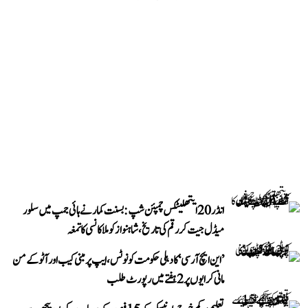
انڈر 20 ایتھلیٹکس چمپئن شپ: بسنت کمار نے ہائی جمپ میں سلور
میڈل جیت کر رقم کی تاریخ، شاہنواز کو ملا کانسی کا تمغہ
’این ایچ آر سی‘ کا دہلی حکومت کو نوٹس، ایپ پر مبنی کیب اور آٹو کے من
مانی کرایوں پر 2 ہفتے میں رپورٹ طلب