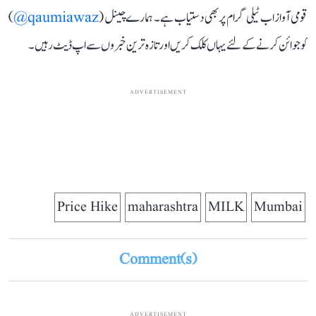
قومی آواز اب ٹیلی گرام پر بھی دستیاب ہے۔ ہمارے چینل (
qaumiawaz@
)
کو جوائن کرنے کے لئے یہاں کلک کریں اور تازہ ترین خبروں سے اپ ڈیٹ رہیں۔
ADVERTISEMENT
Price Hike
maharashtra
MILK
Mumbai
Comment(s)
ADVERTISEMENT