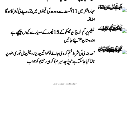
مہاراشٹر میں 11 اگست سے دودھ کی قیمتوں میں 2 روپے فی لیٹر کا ہوگا
اضافہ
تعلیم پر کم خرچ، یونیسکو کے 15 فیصد کے معیار سے کیوں پیچھے ہے
ہندوستان؟ آئیے جانیں
’حد بندی کی شرط ختم کر دی جائے تو خواتین ریزرویشن بل فوری طور پر
نافذ کیا جا سکتا ہے‘، پی چدمبرم کا کرن رجیجو کو جواب
ADVERTISEMENT