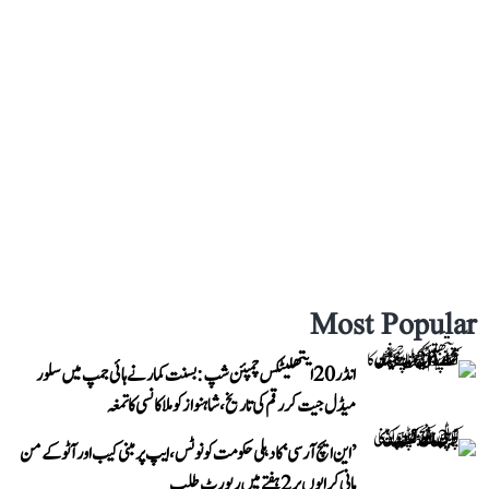
Most Popular
انڈر 20 ایتھلیٹکس چمپئن شپ: بسنت کمار نے ہائی جمپ میں سلور
میڈل جیت کر رقم کی تاریخ، شاہنواز کو ملا کانسی کا تمغہ
’این ایچ آر سی‘ کا دہلی حکومت کو نوٹس، ایپ پر مبنی کیب اور آٹو کے من
مانی کرایوں پر 2 ہفتے میں رپورٹ طلب