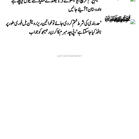
تعلیم پر کم خرچ، یونیسکو کے 15 فیصد کے معیار سے کیوں پیچھے ہے
ہندوستان؟ آئیے جانیں
’حد بندی کی شرط ختم کر دی جائے تو خواتین ریزرویشن بل فوری طور پر
نافذ کیا جا سکتا ہے‘، پی چدمبرم کا کرن رجیجو کو جواب
ADVERTISEMENT