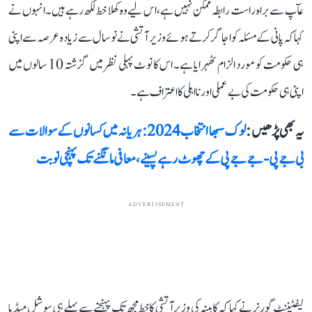
عآپ سے براہ راست رابطہ ممکن نہیں ہے، اس لیے وہ کھلا خط لکھ رہے ہیں۔ انہوں نے
کہا کہ پانی کے مسئلہ کو اجاگر کرتے ہوئے وزیر آتشی نے نو سال سے زیادہ عرصہ سے اپنی
ہی حکومت کو مورد الزام ٹھہرایا ہے۔ اس کا نوٹ پہلی نظر میں گزشتہ 10 سالوں میں
اپنی ہی حکومت کی بے عملی اور نااہلی کا اعتراف ہے۔
یہ بھی پڑھیں :
لوک سبھا انتخاب 2024: ہریانہ میں کسانوں کے سوالات سے
بی جے پی-جے جے پی کے چھوٹ رہے پسینے، معافی مانگنے تک پہنچی نوبت
ADVERTISEMENT
لیفٹیننٹ گورنر نے کہا کہ کابینہ کی وزیر آتشی کا خط مجھ تک پہنچنے سے پہلے ہی سوشل میڈیا