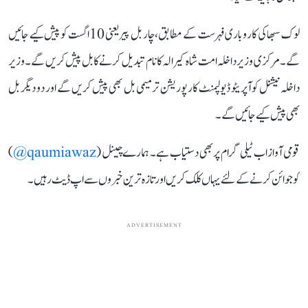
لوک سبھا کی کاروباری فہرست کے مطابق، چار بل پیر یعنی 10 اگست کو پیش کیے جائیں
گے۔ مرکزی وزیر داخلہ امت شاہ کیرالہ کا نام تبدیل کرنے کا بل پیش کریں گے۔ وزیر
داخلہ نیشنل کوآپریٹو ڈیولپمنٹ کارپوریشن ترمیمی بل بھی پیش کریں گے اور دو دیگر بل
بھی پیش کیے جائیں گے۔
قومی آواز اب ٹیلی گرام پر بھی دستیاب ہے۔ ہمارے چینل (
qaumiawaz@
)
کو جوائن کرنے کے لئے یہاں کلک کریں اور تازہ ترین خبروں سے اپ ڈیٹ رہیں۔
ADVERTISEMENT