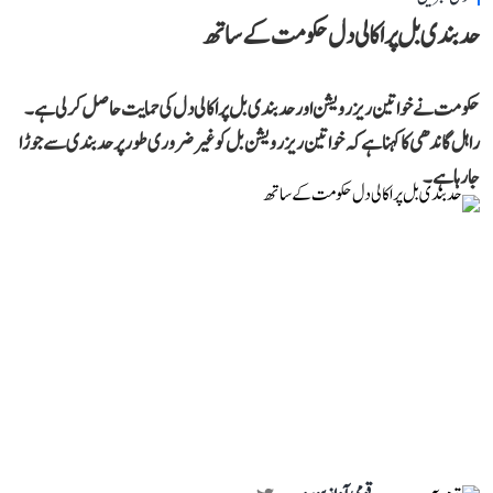
حد بندی بل پر اکالی دل حکومت کے ساتھ
حکومت نے خواتین ریزرویشن اور حد بندی بل پر اکالی دل کی حمایت حاصل کر لی ہے۔
راہل گاندھی کا کہنا ہے کہ خواتین ریزرویشن بل کو غیر ضروری طور پر حد بندی سے جوڑا
جا رہا ہے۔