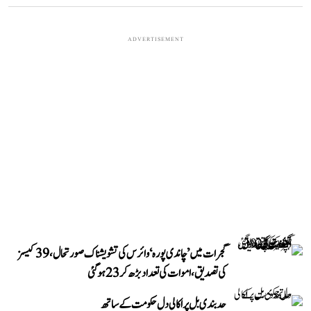
ADVERTISEMENT
گجرات میں ’چاندی پورہ‘ وائرس کی تشویشناک صورتحال، 39 کیسز
کی تصدیق، اموات کی تعداد بڑھ کر 23 ہوگئی
حد بندی بل پر اکالی دل حکومت کے ساتھ