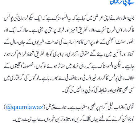
جے پی ترجمان
جمعیۃ علماء ہند نے اپنی عرضی میں کہا ہے کہ یہ افسوسناک ہے کہ ایک سیکولر سماج کی پولس
کا کردار اس طرح نفرت والا، تفریق آمیز اور فرقہ پرستی پر مبنی ہے۔ حالانکہ ایک لاء
انفورسمنٹ ایجنسی کے طور پر اس کا کام انسانیت کی خدمت، شہریوں کے جان و مال کے
تحفظ اور آئین میں دیئے گئے حقوق، آزادی و برابری کو بلا تفریق تحفظ فراہم کرنا ہونا
چاہیے۔ لیکن افسوسناک ہے کہ دہلی فساد میں متاثر ہوئے لوگوں، خصوصاً اقلیتوں کے
خلاف دہلی پولس کا کردار غیر انسانی اور ناانصافی سے بھرا رہا ہے۔ لوگوں کی گرفتاری میں
کسی بھی قانون اور ضابطہ کی کوئی پروا نہیں کی گئی۔
قومی آواز اب ٹیلی گرام پر بھی دستیاب ہے۔ ہمارے چینل (
qaumiawaz@
)
کو جوائن کرنے کے لئے یہاں کلک کریں اور تازہ ترین خبروں سے اپ ڈیٹ رہیں۔