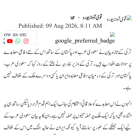
قومی آواز بیورو
Published: 09 Aug 2026, 8:11 AM
llow us on:
ترکی کے تازہ بیان نے سعودی عرب اور پاکستان کے ساتھ اس کے نئے دفاعی معاہدے
پر سوالات اٹھا دیے ہیں۔ ترکی کے وزیر خارجہ نے ہفتے کے روز کہا کہ سعودی عرب،
پاکستان اور ترکی کے درمیان دفاعی معاہدہ ایران یا کسی دوسرے ملک کے خلاف نہیں
ہے۔
انہوں نے اس معاہدے کو علاقائی استحکام کی جانب ایک اہم قدم قرار دیا لیکن ساتھ ہی یہ
اشارہ بھی دیا کہ ایک ملک پر حملہ تینوں پر حملہ نہیں ہے۔ ان کا یہ بیان سعودی عرب کے
لیے ایک جھٹکے کے طور پر سامنے آیا، کیونکہ ایران نے حالیہ جنگ میں اس کے خلاف