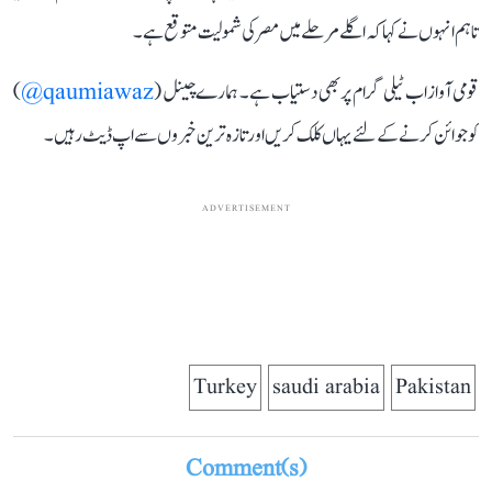
تاہم انہوں نے کہا کہ اگلے مرحلے میں مصر کی شمولیت متوقع ہے۔
قومی آواز اب ٹیلی گرام پر بھی دستیاب ہے۔ ہمارے چینل (
qaumiawaz@
)
کو جوائن کرنے کے لئے یہاں کلک کریں اور تازہ ترین خبروں سے اپ ڈیٹ رہیں۔
ADVERTISEMENT
Turkey
saudi arabia
Pakistan
Comment(s)