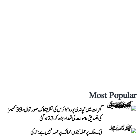
Most Popular
گجرات میں ’چاندی پورہ‘ وائرس کی تشویشناک صورتحال، 39 کیسز
کی تصدیق، اموات کی تعداد بڑھ کر 23 ہوگئی
ایک ملک پر حملہ تینوں ممالک پر حملہ نہیں ہے: ترکی