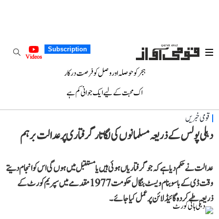
Subscription
Videos
ہجر کو حوصلہ اور وصل کو فرصت درکار
اک محبت کے لیے ایک جوانی کم ہے
قومی خبریں
دہلی پولس کے ذریعہ مسلمانوں کی لگاتار گرفتاری پر عدالت برہم
عدالت نے حکم دیا ہے کہ جو گرفتاریاں ہوئی ہیں یا مستقبل میں ہوں گی اس کو انجام دیتے
وقت ڈی کے باسو بنام ویسٹ بنگال حکومت 1977 مقدمے میں سپریم کورٹ کے
ذریعہ طے کردہ گائیڈ لائن پر عمل کیا جائے۔