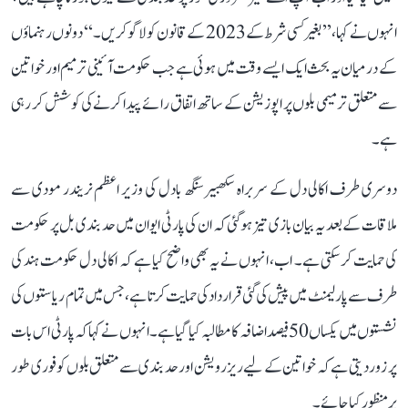
انہوں نے کہا، ’’بغیر کسی شرط کے 2023 کے قانون کو لاگو کریں۔‘‘ دونوں رہنماؤں
کے درمیان یہ بحث ایک ایسے وقت میں ہوئی ہے جب حکومت آئینی ترمیم اور خواتین
سے متعلق ترمیمی بلوں پر اپوزیشن کے ساتھ اتفاق رائے پیدا کرنے کی کوشش کر رہی
ہے۔
دوسری طرف اکالی دل کے سربراہ سکھبیر سنگھ بادل کی وزیر اعظم نریندر مودی سے
ملاقات کے بعد یہ بیان بازی تیز ہوگئی کہ ان کی پارٹی ایوان میں حد بندی بل پر حکومت
کی حمایت کر سکتی ہے۔ اب، انہوں نے یہ بھی واضح کیا ہے کہ اکالی دل حکومت ہند کی
طرف سے پارلیمنٹ میں پیش کی گئی قرارداد کی حمایت کرتا ہے، جس میں تمام ریاستوں کی
نشستوں میں یکساں 50 فیصد اضافہ کا مطالبہ کیا گیا ہے۔ انہوں نے کہا کہ پارٹی اس بات
پر زور دیتی ہے کہ خواتین کے لیے ریزرویشن اور حد بندی سے متعلق بلوں کو فوری طور
پر منظور کیا جائے۔