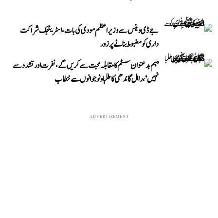
جے ڈی وینس سے وزیر اعظم مودی کی بات، اسٹریٹجک شراکت
داری کو مضبوط بنانے پر زور
’ہم بدعنوان سسٹم کا مقابلہ محبت سے کریں گے، نفرت اور تشدد سے
نہیں‘، راہل گاندھی کا طلبا و نوجوانوں سے خطاب
ADVERTISEMENT