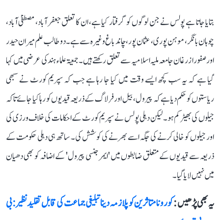
بتایا جاتا ہے پولس نے جن لوگوں کو گرفتار کیا ہے، ان کا تعلق جعفر آباد، مصطفیٰ آباد،
چوہان بانگر، موہن پوری، عثمان پور، چاند باغ وغیرہ سے ہے۔ دو طالب علم میران حیدر
اور صفورا زرغان جامعہ ملیہ اسلامیہ سے تعلق رکھتے ہیں۔ جمعیۃ علماء ہند کی عرضی میں کہا
گیا ہے کہ یہ سب کچھ ایسے وقت میں کیا جا رہا ہے جب کہ سپریم کورٹ نے سبھی
ریاستوں کو حکم دیا ہے کہ پیرول، بیل اور فرلاگ کے ذریعہ قیدیوں کو رہا کیا جائے تاکہ
جیلوں کی بھیڑ کم ہو۔ لیکن دہلی پولس نے سپریم کورٹ کے احکامات کی خلاف ورزی کی
اور جیلوں کو خالی کرنے کی جگہ اسے بھرنے کی کوشش کی۔ ساتھ ہی دہلی حکومت کے
ذریعہ سے قیدیوں کے متعلق ضابطوں میں 'ایمرجنسی پیرول' کے اضافہ کو بھی دھیان
میں نہیں لایا گیا۔
یہ بھی پڑھیں :
کورونا متاثرین کو پلازمہ دینا تبلیغی جماعت کی قابل تقلید نظیر: بی