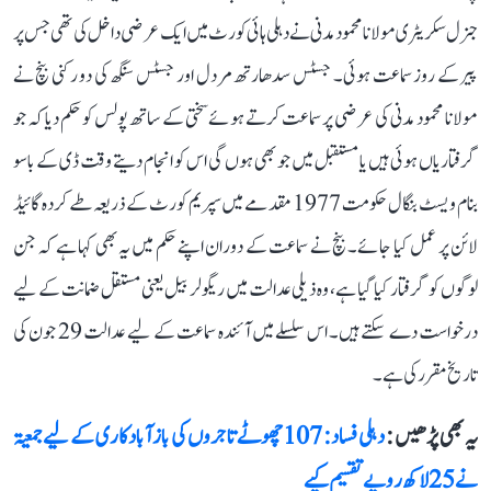
جنرل سکریٹری مولانا محمود مدنی نے دہلی ہائی کورٹ میں ایک عرضی داخل کی تھی جس پر
پیر کے روز سماعت ہوئی۔ جسٹس سدھارتھ مردل اور جسٹس سنگھ کی دو رکنی بنچ نے
مولانا محمود مدنی کی عرضی پر سماعت کرتے ہوئے سختی کے ساتھ پولس کو حکم دیا کہ جو
گرفتاریاں ہوئی ہیں یا مستقبل میں جو بھی ہوں گی اس کو انجام دیتے وقت ڈی کے باسو
بنام ویسٹ بنگال حکومت 1977 مقدمے میں سپریم کورٹ کے ذریعہ طے کردہ گائیڈ
لائن پر عمل کیا جائے۔ بنچ نے سماعت کے دوران اپنے حکم میں یہ بھی کہا ہے کہ جن
لوگوں کو گرفتار کیا گیا ہے، وہ ذیلی عدالت میں ریگولر بیل یعنی مستقل ضمانت کے لیے
درخواست دے سکتے ہیں۔ اس سلسلے میں آئندہ سماعت کے لیے عدالت 29 جون کی
تاریخ مقرر کی ہے۔
یہ بھی پڑھیں :
دہلی فساد: 107 چھوٹے تاجروں کی بازآبادکاری کے لیے جمعیۃ
نے 25 لاکھ روپے تقسیم کیے