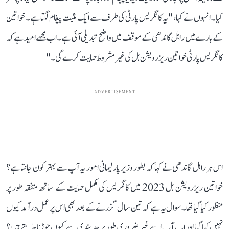
کیا۔ انہوں نے کہا، "یہ کانگریس پارٹی کی طرف سے ایک مثبت پیغام لگتا ہے۔ خواتین
کے بارے میں راہل گاندھی کے موقف میں واضح تبدیلی آئی ہے۔ اب مجھے امید ہے کہ
کانگریس پارٹی خواتین ریزرویشن بل کی غیر مشروط حمایت کرے گی۔"
ADVERTISEMENT
اس ہر راہل گاندھی نے کہا کہ بطور وزیر پارلیمانی امور یہ آپ سے بہتر کون جانتا ہے؟
خواتین ریزرویشن بل 2023 میں کانگریس کی مکمل حمایت کے ساتھ متفقہ طور پر
منظور کیا گیا تھا۔ سوال یہ ہے کہ تین سال گزرنے کے بعد بھی اس پر عمل درآمد کیوں
نہیں کیا گیا اور اب آپ اسے غیر ضروری طور پر حد بندی سے کیوں جوڑنا چاہتے ہیں؟