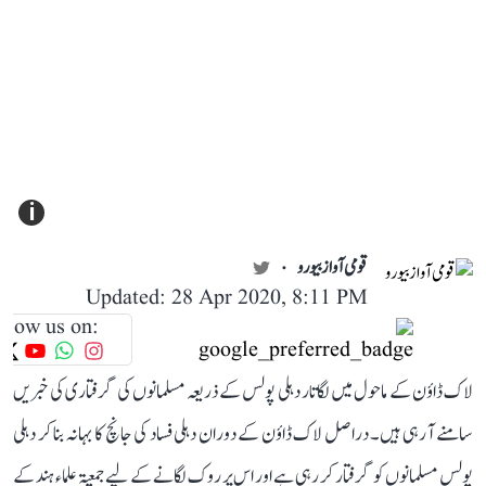
i
قومی آواز بیورو
Updated: 28 Apr 2020, 8:11 PM
llow us on:
لاک ڈاؤن کے ماحول میں لگاتار دہلی پولس کے ذریعہ مسلمانوں کی گرفتاری کی خبریں
سامنے آ رہی ہیں۔ دراصل لاک ڈاؤن کے دوران دہلی فساد کی جانچ کا بہانہ بنا کر دہلی
پولس مسلمانوں کو گرفتار کر رہی ہے اور اس پر روک لگانے کے لیے جمعیۃ علماء ہند کے