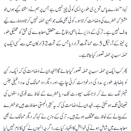
کہا، "ہمارے پاس تحریری طور پر ایسی کوئی چیز نہیں ہے جس پر ہم نے دستخط کیے ہوں جو
مشترکہ خطرے کی وضاحت کرتا ہو۔ کوئی بھی ملک جو ہم پر حملہ نہیں کرتا وہ ہمارے لیے
ہدف نہیں ہے۔ ترکی کے وزیر نے باہمی دفاع سے متعلق معاہدے کی شق کو تکنیکی طور
پر نیٹو کے آرٹیکل 5 سے مماثلت قرار دیا جس کے تحت 32 ارکان میں سے کسی ایک پر
حملہ سب پر حملہ تصور کیا جاتا ہے۔
پھر کب ایک پر حملہ سب پر حملہ تصور کیا جائے گا؟ فیدان نے وضاحت کی کہ ایک رکن
کو باضابطہ طور پر مدد کی درخواست کرنی چاہیے، اور دیگر دو ممالک کی مدد انٹیلی جنس
شیئرنگ سے لے کر لاجسٹک سپورٹ تک، یا خطرے کے لحاظ سے فوجی دستوں کی
تعیناتی تک ہوسکتی ہے۔ فیدان نے وضاحت کی کہ یہ کثیر الجہتی معاملات ہیں جو خطرے
کے پیمانے کے لحاظ سے مختلف ہوتے ہیں۔ ترکی کے وزیر نے کہا کہ دیگر ممالک نے بھی
معاہدے میں شامل ہونے کی خواہش کا اظہار کیا ہے۔ اگرچہ انہوں نے کسی کا نام نہیں لیا