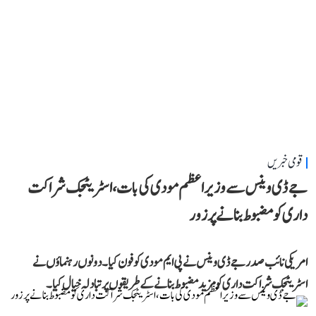
قومی خبریں
جے ڈی وینس سے وزیر اعظم مودی کی بات، اسٹریٹجک شراکت
داری کو مضبوط بنانے پر زور
امریکی نائب صدر جے ڈی وینس نے پی ایم مودی کو فون کیا۔ دونوں رہنماؤں نے
اسٹریٹجک شراکت داری کو مزید مضبوط بنانے کے طریقوں پر تبادلہ خیال کیا۔