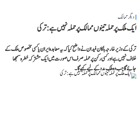
دیگر ممالک
ایک ملک پر حملہ تینوں ممالک پر حملہ نہیں ہے: ترکی
ترکی کے وزیر خارجہ ہاکان فیدان نے واضح کیا کہ یہ معاہدہ ایران یا کسی مخصوص ملک کے
خلاف نہیں ہے اور کسی رکن پر حملہ صرف اس صورت میں ایک مشترکہ خطرہ سمجھا
جائے گا جب وہ ملک مدد کے لیے کہے گا۔