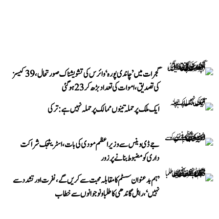
گجرات میں ’چاندی پورہ‘ وائرس کی تشویشناک صورتحال، 39 کیسز
کی تصدیق، اموات کی تعداد بڑھ کر 23 ہوگئی
ایک ملک پر حملہ تینوں ممالک پر حملہ نہیں ہے: ترکی
جے ڈی وینس سے وزیر اعظم مودی کی بات، اسٹریٹجک شراکت
داری کو مضبوط بنانے پر زور
’ہم بدعنوان سسٹم کا مقابلہ محبت سے کریں گے، نفرت اور تشدد سے
نہیں‘، راہل گاندھی کا طلبا و نوجوانوں سے خطاب