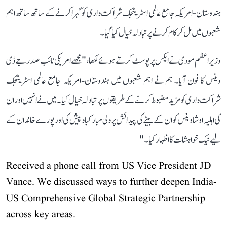
ہندوستان-امریکہ جامع عالمی اسٹریٹجک شراکت داری کو گہرا کرنے کے ساتھ ساتھ اہم
شعبوں میں مل کر کام کرنے پر تبادلہ خیال کیا گیا۔
وزیر اعظم مودی نے ایکس پر پوسٹ کرتے ہوئے لکھا، "مجھے امریکی نائب صدر جے ڈی
وینس کا فون آیا۔ ہم نے اہم شعبوں میں ہندوستان-امریکہ جامع عالمی اسٹریٹجک
شراکت داری کو مزید مضبوط کرنے کے طریقوں پر تبادلہ خیال کیا۔ میں نے انہیں اور ان
کی اہلیہ اوشا وینس کو ان کے بیٹے کی پیدائش پر دلی مبارکباد پیش کی اور پورے خاندان کے
لیے نیک خواہشات کا اظہار کیا۔"
Received a phone call from US Vice President JD
Vance. We discussed ways to further deepen India-
US Comprehensive Global Strategic Partnership
across key areas.