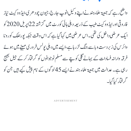
واضح رہے کہ جمعیۃ علماء ہند نے اپنے وکیل انوپ جارج، جیون چودھری، ایڈووکیٹ نیاز
فاروقی اور ایڈووکیٹ طیب کے ذریعہ دہلی ہائی کورٹ میں گزشتہ 22 اپریل 2020 کو
ایک عرضی داخل کی تھی۔ اس عرضی میں کہا گیا ہے کہ اس وقت جبکہ پورا ملک کورونا
وائرس کی زبردست وبا سے جنگ لڑ رہا ہے، ایسے میں دہلی پولس فروری مہینے میں ہوئے
فرقہ وارانہ فسادات کے بہانے گلی کوچے سے مسلم نوجوانوں کو گرفتار کر کے جیل بھیج
رہی ہے۔ عدالت میں جمعیۃ علماء ہند نے ایسے 45 لوگوں کے نام پیش کیے ہیں جن کو
گرفتار کیا گیا۔
ADVERTISEMENT