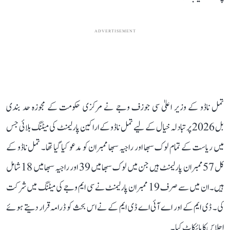
ADVERTISEMENT
تمل ناڈو کے وزیر اعلیٰ سی جوزف وجے نے مرکزی حکومت کے مجوزہ حد بندی
بل 2026 پر تبادلہ خیال کے لیے تمل ناڈو کے اراکین پارلیمنٹ کی میٹنگ بلائی جس
میں ریاست کے تمام لوک سبھا اور راجیہ سبھا ممبران کو مدعو کیا گیا تھا۔ تمل ناڈو کے
کل 57 ممبران پارلیمنٹ ہیں جن میں لوک سبھا میں 39 اور راجیہ سبھا میں 18 شامل
ہیں۔ ان میں سے صرف 19 ممبران پارلیمنٹ نے سی ایم وجے کی میٹنگ میں شرکت
کی۔ ڈی ایم کے اور اے آئی اے ڈی ایم کے نے اس بحث کو ڈرامہ قرار دیتے ہوئے
اجلاس کا بائیکاٹ کیا۔