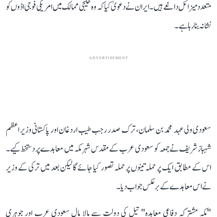
متعدد میزائل داغے ہیں۔ ایران نے دعویٰ کیا کہ وہ خلیجی ممالک میں امریکی فوجی اڈوں کو
نشانہ بنا رہا ہے۔
ADVERTISEMENT
سعودی ولی عہد محمد بن سلمان، ترک صدر رجب طیب اردغان اور پاکستانی وزیر اعظم
شہباز شریف نے جمعہ کو سعودی عرب کے مقدس شہر مکہ میں معاہدے پر دستخط کیے۔
اس کے مطابق ایک پر حملہ تینوں پر حملہ تصور کیا جائے گا لیکن بعد میں ترکی کے وزیر
نےاس معاہدے کے برعکس جواب دیا۔
"مکہ مشترکہ دفاعی معاہدہ" تیل کی دولت سے مالا مال سعودی عرب اور جوہری