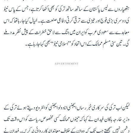
ہتھیاروں سے لیس پاکستان کے ساتھ ساتھ ترکی کو بھی اکٹھا کرتا ہے، جس کے پاس نیٹو
کی دوسری بڑی فوج اور تیزی سے ترقی کرتی دفاعی صنعت ہے۔ خیال کیا جا رہا تھا کہ اس
معاہدے سے سعودی عرب کو ایران میں جنگ سے لاحق خطرات کے پیش نظر مدد ملے
گی۔ تین سنی مسلم ممالک کے اس اتحاد کو ’’اسلامی نیٹو‘‘ بھی کہا جا رہا ہے۔
ADVERTISEMENT
لیکن اب ترکی کی سرکاری خبر رساں ایجنسی انادولو ایجنسی کو انٹرویو دیتے ہوئے ترکی کے
وزیر خارجہ ہاکان فیدان نے کہا کہ تینوں ممالک کسی مخصوص ریاست کو اس وقت تک
دشمن نہیں سمجھتے جب تک کہ وہ ان کے خلاف معاندانہ کارروائی نہ کریں۔ فیدان نے