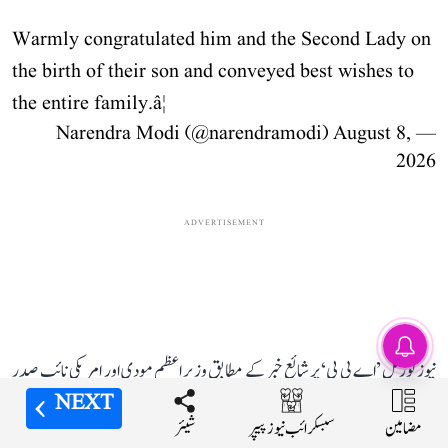
Warmly congratulated him and the Second Lady on
the birth of their son and conveyed best wishes to
the entire family.â¦
August 8,
— Narendra Modi (@narendramodi)
2026
ADVERTISEMENT
نیوز پورٹل ’اے بی پی‘ پر شائع خبر کے مطابق وزیر اعظم مودی اور امریکی نائب صدر
NEXT
NEXT
NEXT
NEXT
وینس کے درمیان بات چیت کے دوران، دونوں رہنماؤں نے ہندوستان-امریکہ جامع
مضامین
مضامین
مضامین
مضامین
شیئر
شیئر
شیئر
شیئر
سبسکرائب نیوز پیپر
سبسکرائب نیوز پیپر
سبسکرائب نیوز پیپر
سبسکرائب نیوز پیپر