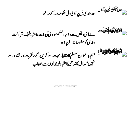
حد بندی بل پر اکالی دل حکومت کے ساتھ
جے ڈی وینس سے وزیر اعظم مودی کی بات، اسٹریٹجک شراکت
داری کو مضبوط بنانے پر زور
’ہم بدعنوان سسٹم کا مقابلہ محبت سے کریں گے، نفرت اور تشدد سے
نہیں‘، راہل گاندھی کا طلبا و نوجوانوں سے خطاب
ADVERTISEMENT