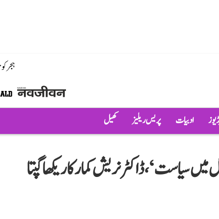
ہجر کو
ڈیوز
ادبیات
پریس ریلیز
کھیل
 میں سیاست‘، ڈاکٹر نریش کمار کا ریکھا گپتا