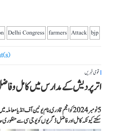
on
Delhi Congress
farmers
Attack
bjp
(s)
قومی خبریں
اتر پردیش کے مدارس میں کامل و فاضل 
5 نومبر 2024 کو انجم قادری بنام یونین آف انڈیا
سکتے کیونکہ کامل اور فاضل ڈگریوں کو یو جی سی سے منظور