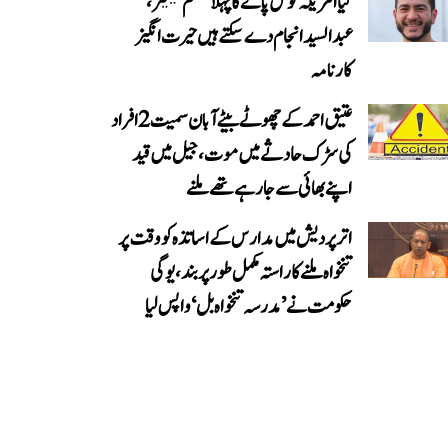
کیا امریکہ کو مل پائے گا پہلا مسلم سینیٹر،
عبدالسید انجام دے سکتے ہیں حیرت انگیز
کارنامہ
عتیق احمد کے چھوٹے بیٹے آبان سمیت 2 افراد
کی سڑک حادثے میں موت، جیل میں قید
اپنے بھائی سے جا رہے تھے ملنے
اتر پردیش میں مدارس کے اساتذہ کو وقت پر
تنخواہ ملنے کا راستہ مکمل طور پر بند، یوگی
حکومت نے ’مدرسہ تنخواہ بل‘ واپس لیا