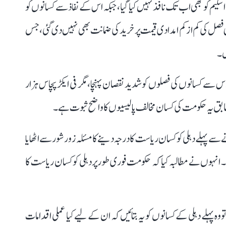
کیم کو بھی اب تک نافذ نہیں کیا گیا، جبکہ اس کے نفاذ سے کسانوں کو
پنی فصل کی کم از کم امدادی قیمت پر خرید کی ضمانت بھی نہیں دی گئی، جس
یں۔
س سے کسانوں کی فصلوں کو شدید نقصان پہنچا، مگر فی ایکڑ پچاس ہزار
مطابق یہ حکومت کی کسان مخالف پالیسیوں کا واضح ثبوت ہے۔
نے سے پہلے دہلی کو کسان ریاست کا درجہ دینے کا مسئلہ زور شور سے اٹھایا
 انہوں نے مطالبہ کیا کہ حکومت فوری طور پر دہلی کو کسان ریاست کا
و وہ پہلے دہلی کے کسانوں کو یہ بتائیں کہ ان کے لیے کیا عملی اقدامات