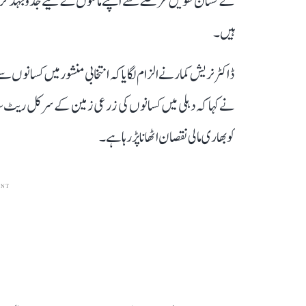
کے کسان طویل عرصے سے اپنے مانگوں کے لیے جدوجہد کر رہ
ہیں۔
ڈاکٹر نریش کمار نے الزام لگایا کہ انتخابی منشور میں کسا
کو بھاری مالی نقصان اٹھانا پڑ رہا ہے۔
ENT