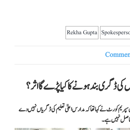
Rekha Gupta
Spokespers
Comment
کی ڈگری بند ہونے کا کیا پڑے گا اثر؟
 معاملہ میں سپریم کورٹ نے کہا تھا کہ مدارس اعلیٰ تعلیم کی ڈگریاں نہیں دے
ی حاصل نہیں ہے۔