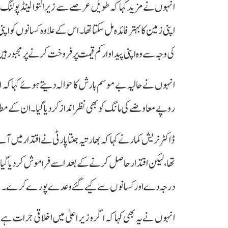
انہوں نے مزید کہا کہ طویل عرصے سے زیر التوا لینڈ پولنگ اس
اپنی زمین کا بہتر فائدہ مل سکتا تھا۔ اس کے علاوہ کسانوں کو ا
کی وجہ سے وہ اپنی پیداوار کم قیمت پر فروخت کرنے پر مجبور ہ
انہوں نے حالیہ بے موسم بارش کا حوالہ دیتے ہوئے کہا کہ ا
روپے معاوضے کی مانگ کو بھی نظر انداز کر دیا گیا۔ ان کے 
ڈاکٹر نریش کمار نے کہا کہ بھارتیہ جنتا پارٹی نے اقتدار میں آ
تھا، لیکن اقتدار حاصل کرنے کے بعد اسے فراموش کر دیا گیا۔
درجہ دے اور کسانوں سے کیے گئے وعدے پورے کرے۔
انہوں نے یہ بھی کہا کہ اگر وزیر اعلیٰ میں اخلاقی جرات ہے ت