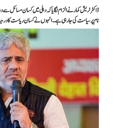
ڈاکٹر نریش کمار نے الزام لگایا کہ دہلی میں کسان مسائل سے
نام پر سیاست کی جا رہی ہے۔ انہوں نے کسان ریاست کا درجہ دی