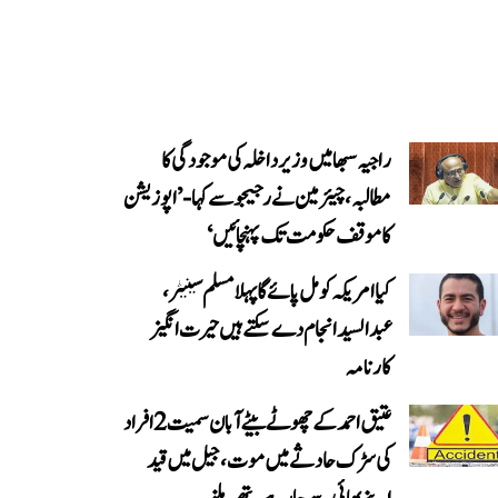
راجیہ سبھا میں وزیر داخلہ کی موجودگی کا
مطالبہ، چیئرمین نے رجیجو سے کہا- ’اپوزیشن
کا موقف حکومت تک پہنچائیں‘
کیا امریکہ کو مل پائے گا پہلا مسلم سینیٹر،
عبدالسید انجام دے سکتے ہیں حیرت انگیز
کارنامہ
عتیق احمد کے چھوٹے بیٹے آبان سمیت 2 افراد
کی سڑک حادثے میں موت، جیل میں قید