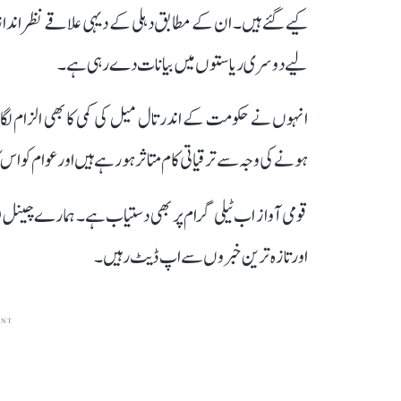
کیے گئے ہیں۔ ان کے مطابق دہلی کے دیہی علاقے نظر انداز 
لیے دوسری ریاستوں میں بیانات دے رہی ہے۔
انہوں نے حکومت کے اندر تال میل کی کمی کا بھی الزام لگات
ہونے کی وجہ سے ترقیاتی کام متاثر ہو رہے ہیں اور عوام کو اس کا 
قومی آواز اب ٹیلی گرام پر بھی دستیاب ہے۔ ہمارے چینل 
اور تازہ ترین خبروں سے اپ ڈیٹ رہیں۔
ENT