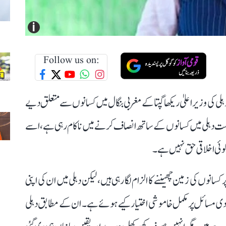
i
Follow us on:
ہلی کی وزیر اعلیٰ ریکھا گپتا کے مغربی بنگال میں کسانوں سے متعلق دیے
ومت دہلی میں کسانوں کے ساتھ انصاف کرنے میں ناکام رہی ہے، اسے
وئی اخلاقی حق نہیں ہے۔
کسانوں کی زمین چھیننے کا الزام لگا رہی ہیں، لیکن دہلی میں ان کی اپنی
دی مسائل پر مکمل خاموشی اختیار کیے ہوئے ہے۔ ان کے مطابق دہلی