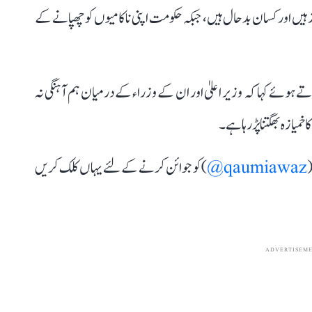
ہیں اور کسان بدحال ہیں، جبکہ حکومت اپنی ناکامیوں کو چھپانے کے
ے ہوئے کہا کہ وزیر اعلیٰ اور ان کے وزراء کے درمیان ہم آہنگی نہ
خمیازہ بھگتنا پڑ رہا ہے۔
(
qaumiawaz@
) کو جوائن کرنے کے لئے یہاں کلک کریں
ADVERTISEM