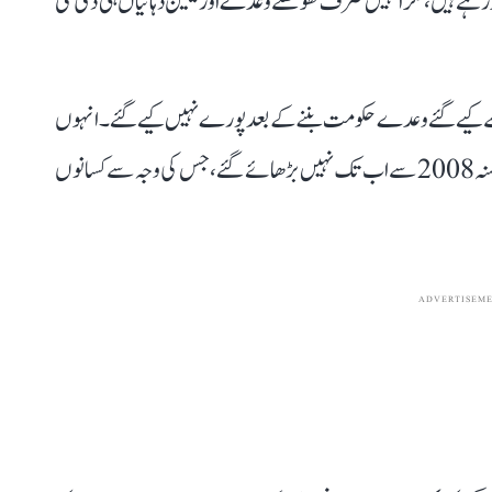
ے ہیں، مگر انہیں صرف کھوکھلے وعدے اور یقین دہانیاں ہی دی گئی
نوں سے کیے گئے وعدے حکومت بننے کے بعد پورے نہیں کیے گئے۔ انہوں
نے کہا کہ دہلی میں کسانوں کی زرعی زمین کے سرکل ریٹ سنہ 2008 سے اب تک نہیں بڑھائے گئے، جس کی وجہ سے کسانوں
ADVERTISEM