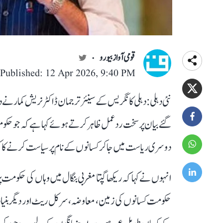
قومی آواز بیورو
Published: 12 Apr 2026, 9:40 PM
نئی دہلی: دہلی کانگریس کے سینئر ترجمان ڈاکٹر نریش کمار نے د
گئے بیان پر سخت ردعمل ظاہر کرتے ہوئے کہا ہے کہ جو حک
دوسری ریاست میں جا کر کسانوں کے نام پر سیاست کرنے کا ک
انہوں نے کہا کہ ریکھا گپتا مغربی بنگال میں وہاں کی حکومت پر 
حکومت کسانوں کی زمین، معاوضہ، سرکل ریٹ اور دیگر بنیا