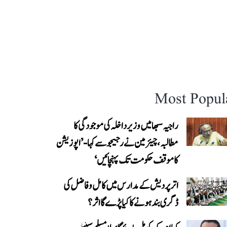
Most Popul
راجیہ سبھا میں وزیر داخلہ کی موجودگی کا
مطالبہ، چیئرمین نے رجیجو سے کہا- ’اپوزیشن
کا موقف حکومت تک پہنچائیں‘
اتر پردیش کے مدارس میں کامل و فاضل کی
ڈگری بند ہونے کا کیا پڑے گا اثر؟