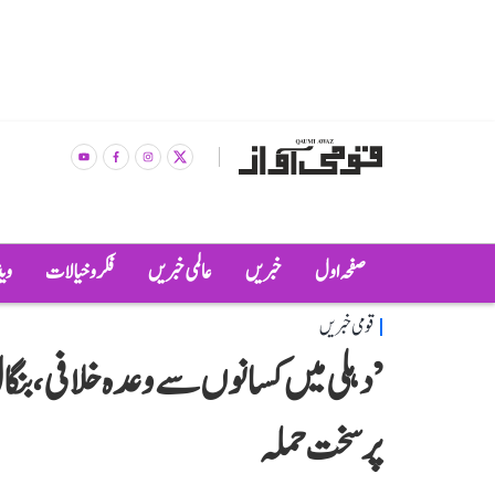
صفحہ اول
خبریں
عالمی خبریں
فکر و خیالات
وی
قومی خبریں
’دہلی میں کسانوں سے وعدہ خلافی، بنگال
پر سخت حملہ