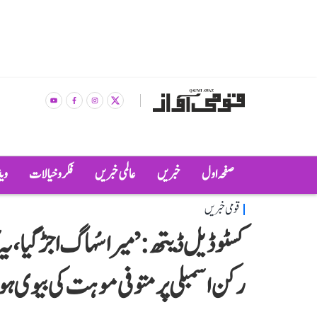
صفحہ اول
خبریں
عالمی خبریں
فکر و خیالات
وی
قومی خبریں
کسٹوڈیل ڈیتھ: ’میرا سُہاگ اجڑ گیا،
رکن اسمبلی پر متوفی موہت کی بیوی ہ