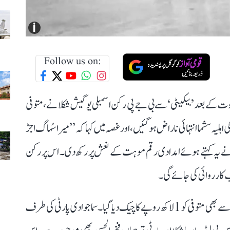
i
Follow us on:
کے بعد ’بیکیٹی‘ سے بی جے پی رکن اسمبلی یوگیش شکلا نے، متوفی
وفی کی اہلیہ سشما انتہائی ناراض ہو گئیں، اور غصہ میں کہا کہ ’’میرا سُہاگ اجڑ
 یہ کہتے ہوئے امدادی رقم موہت کے نعش پر رکھ دی۔ اس پر رکن
سب کارروائی کی جائے گی۔
اس درمیان سماجوادی پارٹی کے صدر اکھلیش یادو کی طرف سے بھی متوفی کو 1 لاکھ روپے کا چیک دیا گیا۔ سماجوادی پارٹی کی طرف