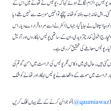
 پولیس پر الزام لگاتے ہوئے کہا کہ، پولیس نے تھانے میں اس کے
۔ اہل خانہ جب ہفتہ کو تھانہ پہنچے تو انہیں موہت سے نہیں ملنے دیا
 لوہیا اسپتال لے جایا گیا، جہاں ڈاکٹر نے اسے مردہ قرار دے دیا۔ اس
 انچارج اشونی کمار چترویدی، ان کے ساتھی پولیس اہلکاروں اور آدیش
گیا۔ پولیس معاملے کی تحقیق کر رہی ہے۔
ں گئی ہیں۔ حال ہی میں وکاس نگر پولیس کی حراست میں امن گوتم کی
ار بار حراست میں موت کے واقعات نے پولیس اہلکار اور تھانے کو شک
(
qaumiawaz@
) کو جوائن کرنے کے لئے یہاں کلک کریں