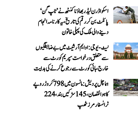
اسکواڈرن لیڈر بھاؤنا کنٹھ نے ’ٹاپ گن‘
پائلٹ بن کر رقم کی تاریخ، یہ کارنامہ انجام
دینے والی ملک کی پہلی خاتون
نیٹ-یو جی: او ایم آر شیٹ میں بے ضابطگیوں
سے متعلق درخواست سپریم کورٹ سے
خارج، ہائی کورٹ سے رجوع کرنے کی ہدایت
ہماچل پردیش: مانسون میں 798 کروڑ روپے
کا ہوا نقصان، 145 سڑکیں بند، 224
ٹرانسفارمرز ٹھپ