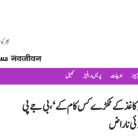
ہجر کو
ڈیوز
ادبیات
پریس ریلیز
کھیل
 یہ کاغذ کے ٹکڑے کس کام کے‘، بی جے پی
وئی ناراض