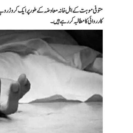
متوفی موہت کے اہل خانہ معاوضہ کے طور پر ایک کروڑ روپے، م
کارروائی کا مطالبہ کر رہے ہیں۔