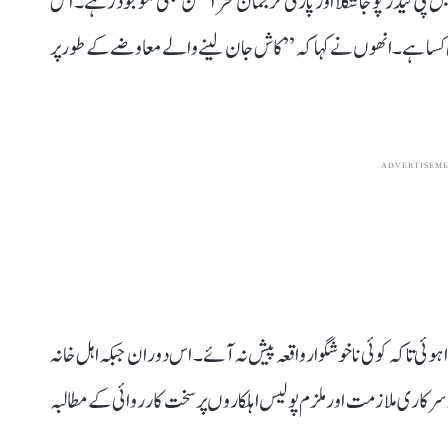
 پی لیڈر پوجا شکلا اور پارٹی ترجمان فخر الحسن بھی موجود رہے۔ اس
 کسا ہے۔ انھوں نے کہا کہ ’’کاش جان لینے والے معاوضے کے طور پر
ADVERTISEM
ئی تاکہ کوئی ناخوشگوار واقعہ پیش نہ آئے۔ اس دوران جبکہ اہل خانہ
سرکاری ملازمت اور ملزم پولیس اہلکاروں پر سخت کارروائی کے مطالبہ