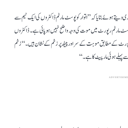
دیتے ہوئے بتایا کہ ’’اتوار کو پوسٹ مارٹم ڈاکٹروں کی ایک ٹیم سے
۔ پوسٹ مارٹم رپورٹ میں موت کی وجہ واضح نہیں ہو پائی ہے۔ ڈاکٹروں
ورٹ کے مطابق موہت کے سر اور پیٹھ پر زخم کے نشان ہیں۔‘‘ زخم
ے پہلے ہوئی مارپیٹ کا ہے۔‘‘
ADVERTISEM