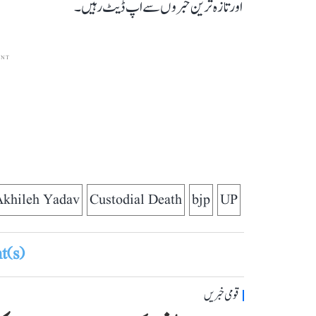
اور تازہ ترین خبروں سے اپ ڈیٹ رہیں۔
ENT
Akhileh Yadav
Custodial Death
bjp
UP
(s)
قومی خبریں