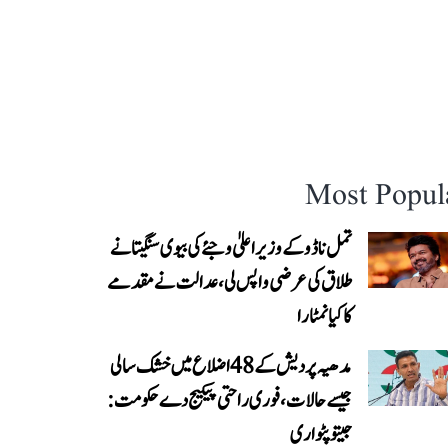
Most Popul
تمل ناڈو کے وزیر اعلیٰ وجئے کی بیوی سنگیتا نے
طلاق کی عرضی واپس لی، عدالت نے مقدمے
کا کیا نمٹارا
مدھیہ پردیش کے 48 اضلاع میں خشک سالی
جیسے حالات، فوری راحتی پیکیج دے حکومت:
جیتو پٹواری