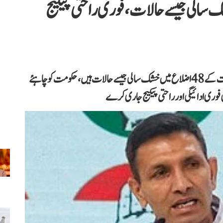
اضلاع میں خشک سالی جیسے حالات، فوری راحتی پیکیج
مدھیہ پردیش کانگریس کے صدر جیتو پٹواری نے کہا کہ ریاست کے 48 اضلاع میں خشک سالی جیسے حالات ہیں، حکومت کو چاہئے
ری ادائیگی اور راحتی پیکیج جاری کرے