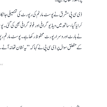
ڈی سی پی مشرق نے پوسٹ مارٹم کی رپورٹ کی تفصیلی جانکاری 
کرایا گیا، ساتھ میں ویڈیوگرافی اور فوٹوگرافی بھی کی گئی
نے ہارٹ اور وسرا رپورٹ محفوظ رکھا ہے۔ پوسٹ مارٹم رپ
کے متعلق سوال پر ڈی سی پی نے کہا کہ ’’یہ نشان تھانہ آنے س
ENT