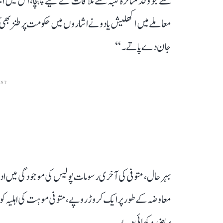
سے جو وفد متاثرہ کنبہ سے ملاقات کے لیے پہنچا، اس میں ایس
معاملے میں اکھلیش یادو نے اشاروں میں حکومت پر طنز بھی
جان دے پاتے۔‘‘
ENT
بہرحال، متوفی کی آخری رسومات پولیس کی موجودگی میں ادا ہو
معاوضہ کے طور پر ایک کروڑ روپے، متوفی موہت کی اہلیہ کو 
پر بضد دکھائی دیے۔