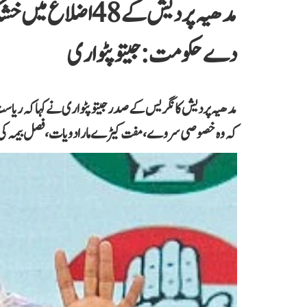
مدھیہ پردیش کے 48 
دے حکومت: جیتو پٹواری
کہ وہ خصوصی سروے، مفت کیڑے مار ادویات، فصل بیمہ کی فو