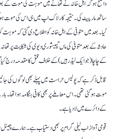
واضح ہو کہ اہل خانہ نے تھانے میں موہت کی موت کے بعد
ساتھ مار پیٹ کی۔ نتیجہ کار لاک اپ میں ہی اس کی موت ہو گئی
گیا۔ بعد میں متوفی کے اہل خانہ کو اطلاع دی گئی کہ موہت کو
حادثہ کے بعد متوفی کی ماں تپیشوری دیوی کی شکایت پر تھانہ
کے چاچا (جو ایک لیڈر ہیں) کے خلاف قتل کا مقدمہ درج کیا 
قابل ذکر ہے کہ پولیس حراست میں پہلے بھی لوگوں کی جانی
موت ہو گئی تھی۔ اس معاملے پر بھی کافی ہنگامہ ہوا تھا۔ ب
کے دائرے میں لا دیا ہے۔
قومی آواز اب ٹیلی گرام پر بھی دستیاب ہے۔ ہمارے چینل 