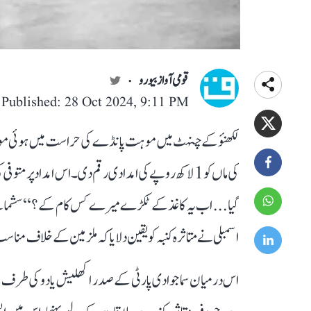
قومی آواز بیورو
Published: 28 Oct 2024, 9:11 PM
لکھنؤ کے چنہٹ میں موہت پانڈے کی حراست میں ہوئی موت 
کی ماں کو 1 لاکھ روپے کی امدادی رقم دی۔ اس امداد پر مت
گیا... اب یہ کاغذ کے ٹکڑے میرے کس کام کے؟‘‘ سشما نے
اسمبلی نے متاثرہ کنبہ کو یقین دلایا کہ ملزمین کے خلاف منا