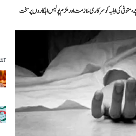
توفی کی اہلیہ کو سرکاری ملازمت اور ملزم پولیس اہلکاروں پر سخت
ar