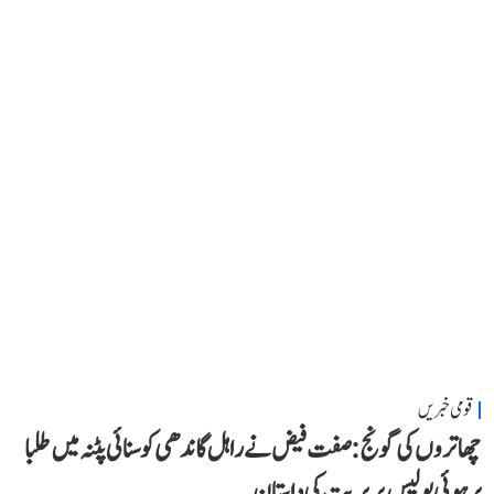
قومی خبریں
چھاتروں کی گونج: صفت فیض نے راہل گاندھی کو سنائی پٹنہ میں طلبا
پر ہوئی پولیس بربریت کی داستان