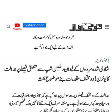
Subscription
Videos
ہجر کو حوصلہ اور وصل کو فرصت درکار
اک محبت کے لیے ایک جوانی کم ہے
قومی خبریں
شادی شدہ مردوں کے لیو ان ریلیشن شپ سے متعلق فیصلے پرعدالت
کا یو ٹرن! دو مختلف مقدمات بنے موضوع بحث
عدالت کے دو مختلف فیصلوں سے سوال پیدا ہوگیا ہے کہ قانون اوراخلاقیات کے
درمیان حد کہاں طے ہوتی ہے۔ یہ مسئلہ صرف ایک رشتے کا نہیں بلکہ شخصی آزادی،
ازدواجی حقوق اور سماجی منظوریوں کے درمیان ٹکراؤ کا ہے۔