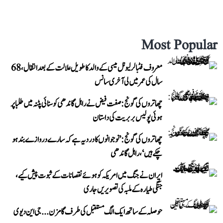
Most Popular
معروف فٹبالر لیونل میسی کے والد کا طویل علالت کے بعد انتقال، 68
سال کی عمر میں لی آخری سانس
چھاتروں کی گونج: صفت فیض نے راہل گاندھی کو سنائی پٹنہ میں طلبا پر
ہوئی پولیس بربریت کی داستان
چھاتروں کی گونج: ’نوجوانوں کا درد یہ ہے کہ سارے دروازے بند ہو
چکے ہیں‘، راہل گاندھی
ایران نے جنگ میں امریکہ کو ہوئے نقصانات کے ثبوت پیش کیے،
جنگی طیارہ کے ملبہ کی تصویریں جاری
حوصلہ کے ساتھ ایک الگ مستقبل کی طرف گامزن... جی این دیوی