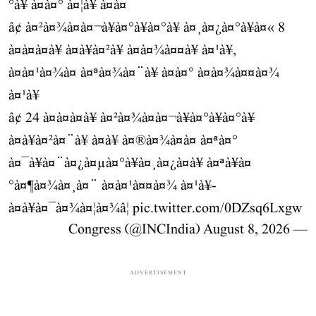
°à¥ à¤à¤° à¤¦à¥ à¤à¤
â¢ à¤²à¤¾à¤à¤¬à¥à¤°à¥à¤°à¥ à¤¸à¤¿à¤°à¥à¤« 8
à¤à¤à¤à¥ à¤à¥à¤²à¥ à¤à¤¾à¤¤à¥ à¤¹à¥,
à¤à¤¹à¤¾à¤ à¤ªà¤¾à¤¨à¥ à¤­à¤° à¤à¤¾à¤¤à¤¾
à¤¹à¥
â¢ 24 à¤à¤à¤à¥ à¤²à¤¾à¤à¤¬à¥à¤°à¥à¤°à¥
à¤à¥à¤²à¤¨à¥ à¤à¥ à¤®à¤¾à¤à¤ à¤ªà¤°
à¤¯à¥à¤¨à¤¿à¤µà¤°à¥à¤¸à¤¿à¤à¥ à¤ªà¥à¤
°à¤¶à¤¾à¤¸à¤¨ à¤à¤¹à¤¤à¤¾ à¤¹à¥-
à¤à¥à¤¯à¤¾à¤¦à¤¾â¦
pic.twitter.com/0DZsq6Lxgw
August 8, 2026
— Congress (@INCIndia)
ADVERTISEMENT