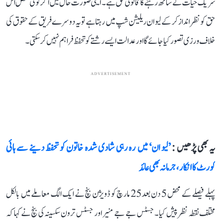
شریک حیات کے ساتھ رہنے کا قانونی حق ہے۔ ایسی صورت حال میں اگر کوئی شخص اس
حق کو نظر انداز کر کے لیو ان ریلیشن شپ میں رہتا ہے تو یہ دوسرے فریق کے حقوق کی
خلاف ورزی تصور کیا جائے گا اور عدالت ایسے رشتے کو تحفظ فراہم نہیں کرسکتی۔
ADVERTISEMENT
یہ بھی پڑھیں :
’لیو ان‘ میں رہ رہی شادی شدہ خاتون کو تحفظ دینے سے ہائی
کورٹ کا انکار، جرمانہ بھی عائد
پہلے فیصلے کے محض 5 دن بعد25 مارچ کو ڈویژن بنچ نے ایک الگ معاملے میں بالکل
مختلف نقطہ نظر پیش کیا۔ جسٹس جے جے منیر اور جسٹس ترون سکسینہ کی بنچ نے کہا کہ