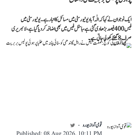
ایک نوجوان نے کہا کہ الٰہ آباد یونیورسٹی میں مسائل کا انبار ہے۔ یونیورسٹی میں
فیس 400 فیصد بڑھا دی گئی ہے، ہاسٹل فیس میں بھی اضافہ کر دیا گیا ہے، لائبریری
صرف 8 گھنٹے کھولی جاتی ہے۔
قومی آواز بیورو
Published: 08 Aug 2026, 10:11 PM