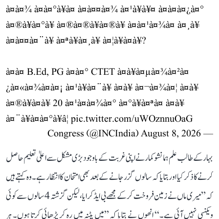
à¤à¤¾ à¤à¤°à¥à¤ à¤à¤¤à¤¾ à¤¹à¥à¥¤ à¤à¤à¤¿à¤°
à¤®à¥à¤°à¥ à¤®à¤®à¥à¤®à¥ à¤à¤¹à¤¾à¤ à¤¸à¥
à¤à¤¤à¤¨à¥ à¤ªà¥à¤¸à¥ à¤¦à¥à¤à¥?
à¤à¤ B.Ed, PG à¤à¤° CTET à¤à¥à¤µà¤¾à¤²à¤
¿à¤«à¤¾à¤à¤¡ à¤¹à¥à¤¨à¥ à¤à¥ à¤¬à¤¾à¤¦ à¤­à¥
à¤®à¥à¤à¥ 20 à¤¹à¤à¤¾à¤° à¤°à¥à¤ªà¤ à¤à¥
à¤¨à¥à¤à¤°à¥â¦
pic.twitter.com/uWOznnuOaG
August 8, 2026
— Congress (@INCIndia)
بہار کے طالب علم ہمانشو کمار نے اپنی غربت کے باوجود بڑی مشکل سے اعلیٰ تعلیم حاصل
کرنے کا ذکر کیا اور بتایا کہ سالوں گزر جانے کے بعد بھی امتحان کا انتظار ہے۔ وہ کہتے ہیں
کہ ’’میری ماں نے زمین فروخت کر کے مجھے بی ایڈ کرایا، لیکن گزشتہ 4 سالوں سے کوئی
ویکنسی نہیں آئی ہے۔‘‘ انھوں نے بتایا کہ ’’میں پٹنہ میں رہ کر پڑھائی کرتا ہوں۔ ہر