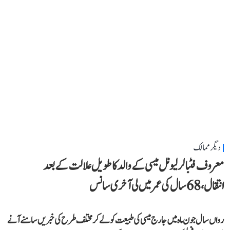
دیگر ممالک
معروف فٹبالر لیونل میسی کے والد کا طویل علالت کے بعد
انتقال، 68 سال کی عمر میں لی آخری سانس
رواں سال جون ماہ میں جارج میسی کی طبیعت کو لے کر مختلف طرح کی خبریں سامنے آنے