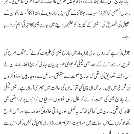
گیا۔ جارج میسی نے ارجنٹائنا کے روزاریو میں طویل علالت کے بعد آخری سانس لی۔ خبر
رساں ایجنسی ’رائٹرز‘ سمیت ارجنٹائنا کے کئی میڈیا اداروں نے ہفتہ (8 اگست) کو ان کے
انتقال کی تصدیق کی۔ میسی کے کیریئر کو تشکیل دینے میں جارج میسی کا انتہائی اہم کردار رہا
ہے۔
قابل ذکر ہے کہ رواں سال جون ماہ میں جارج میسی کی طبیعت کو لے کر مختلف طرح کی
خبریں سامنے آنے کے بعد میسی فیملی کو عوامی طور پر بیان جاری کرنا پڑا تھا۔ خاندان نے
اس وقت تصدیق کی تھی کہ جارج صحت سے متعلق مسائل سے دوچار ہیں اور ڈاکٹروں
کی نگرانی میں ہیں۔ ساتھ ہی بتایا گیا تھا کہ ان کی حالت میں بہتری آ رہی ہے۔ میسی فیملی
نے جارج میسی کی صحت کو لے کر چل رہی افواہوں اور قیاس آرائیوں پر ناراضگی بھی
ظاہر کی تھی۔ بیان میں کہا گیا تھا کہ یہ مکمل طور پر ذاتی خاندانی معاملہ ہے اور جس طرح
کچھ لوگوں نے اس معاملے میں حساسیت، احترام اور رازداری کا خیال نہیں رکھا، اس سے