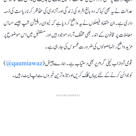
عدالت نے یہ بھی کہا کہ دو بالغ افراد کی زندگی اور آزادی کی حفاظر کرنا ریاست کی ذمہ
داری ہے۔ ان متضاد فیصلوں نے یہ واضح کر دیا ہے کہ لیو ان ریلیشن شپ جیسے حساس
معاملات پر قانون کے اندر بھی مختلف آراء موجود ہیں اور مستقبل میں اس موضوع پر
مزید واضح رہنما اصولوں کی ضرورت محسوس کی جارہی ہے۔
قومی آواز اب ٹیلی گرام پر بھی دستیاب ہے۔ ہمارے چینل (
qaumiawaz@
)
کو جوائن کرنے کے لئے یہاں کلک کریں اور تازہ ترین خبروں سے اپ ڈیٹ رہیں۔
ADVERTISEMENT