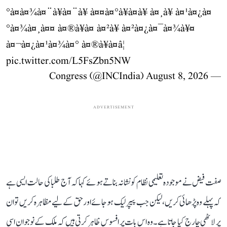
°à¤à¤¾à¤¨à¥à¤¨à¥ à¤¤à¤°à¥à¤à¥ à¤¸à¥ à¤¹à¤¿à¤
°à¤¾à¤¸à¤¤ à¤®à¥à¤ à¤²à¥ à¤²à¤¿à¤¯à¤¾à¥¤
à¤¬à¤¿à¤¹à¤¾à¤° à¤®à¥à¤â¦
pic.twitter.com/L5FsZbn5NW
August 8, 2026
— Congress (@INCIndia)
ADVERTISEMENT
صفت فیض نے موجودہ تعلیمی نظام کو نشانہ بناتے ہوئے کہا کہ آج طلبا کی حالت ایسی ہے
کہ پہلے وہ پڑھائی کریں، لیکن جب پیپر لیک ہو جائے اور حق کے لیے مظاہرہ کریں تو ان
پر لاٹھی چارج کیا جاتا ہے۔ وہ اس بات پر افسوس ظاہر کرتی ہیں کہ ملک کے نوجوان اسی