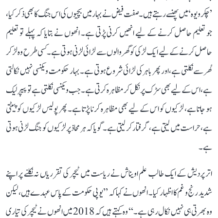
’چکرویوہ‘ میں پھنسے رہتے ہیں۔ صفت فیض نے بہار میں بچیوں کی اس جنگ کا بھی ذکر کیا،
جو تعلیم حاصل کرنے کے لیے انھیں کرنی پڑتی ہے۔ انھوں نے بتایا کہ پہلے تو تعلیم
حاصل کرنے کے لیے ایک لڑکی کو گھر والوں سے لڑائی لڑنی ہوتی ہے۔ کسی طرح وہ لڑ کر
گھر سے نکلتی ہے، اور پھر باہر کی لڑائی شروع ہوتی ہے۔ بہار حکومت ویکنسی نہیں نکالتی
ہے، اس کے لیے بھی سڑک پر نکل کر مظاہرہ کرتی ہے۔ جب ویکنسی نکلتی ہے تو پیپر لیک
ہو جاتا ہے، لڑکیوں کو اس کے لیے بھی مظاہرہ کرنا پڑتا ہے۔ پھر پولیس لڑکیوں کو پیٹتی
ہے، حراست میں لیتی ہے، گرفتار کر لیتی ہے۔ گویا کہ ہر محاذ پر لڑکیوں کو جنگ لڑنی ہوتی
ہے۔
اتر پردیش کے ایک طالب علم اویناش نے ریاست میں ٹیچر کی تقرریاں نہ نکلنے پر اپنے
شدید رنج و غم کا اظہار کیا۔ انھوں نے کہا کہ ’’یوپی حکومت کے پاس عہدے ہیں، لیکن
وہ بھرتی ہی نہیں نکال رہی ہے۔‘‘ وہ کہتے ہیں کہ 2018 میں انھوں نے ٹیچر کی تیاری