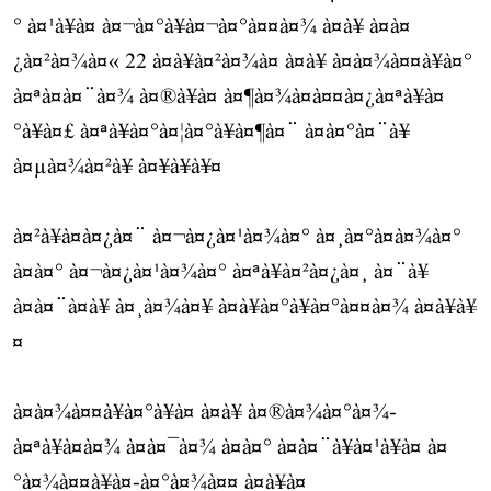
° à¤¹à¥à¤ à¤¬à¤°à¥à¤¬à¤°à¤¤à¤¾ à¤à¥ à¤à¤
¿à¤²à¤¾à¤« 22 à¤à¥à¤²à¤¾à¤ à¤à¥ à¤à¤¾à¤¤à¥à¤°
à¤ªà¤à¤¨à¤¾ à¤®à¥à¤ à¤¶à¤¾à¤à¤¤à¤¿à¤ªà¥à¤
°à¥à¤£ à¤ªà¥à¤°à¤¦à¤°à¥à¤¶à¤¨ à¤à¤°à¤¨à¥
à¤µà¤¾à¤²à¥ à¤¥à¥à¥¤
à¤²à¥à¤à¤¿à¤¨ à¤¬à¤¿à¤¹à¤¾à¤° à¤¸à¤°à¤à¤¾à¤°
à¤à¤° à¤¬à¤¿à¤¹à¤¾à¤° à¤ªà¥à¤²à¤¿à¤¸ à¤¨à¥
à¤à¤¨à¤à¥ à¤¸à¤¾à¤¥ à¤à¥à¤°à¥à¤°à¤¤à¤¾ à¤à¥à¥
¤
à¤à¤¾à¤¤à¥à¤°à¥à¤ à¤à¥ à¤®à¤¾à¤°à¤¾-
à¤ªà¥à¤à¤¾ à¤à¤¯à¤¾ à¤à¤° à¤à¤¨à¥à¤¹à¥à¤ à¤
°à¤¾à¤¤à¥à¤-à¤°à¤¾à¤¤ à¤à¥à¤