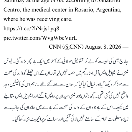
Saturday at the age of 68, according to Sanatorio
Centro, the medical center in Rosario, Argentina,
where he was receiving care.
https://t.co/2hNrjs1yq8
pic.twitter.com/WvgWbeVurL
August 8, 2026
— CNN (@CNN)
جارج میسی کی طبیعت کو لے کر تشویش جولائی کے آخر میں ایک بار پھر بڑھ گئی۔ لیونل
میسی نے ایم ایل ایس آل اسٹار گیم میں حصہ نہیں لیا تھا۔ ان کے اس فیصلے کو والد کی صحت
سے جوڑ کر دیکھا گیا اور خیال کیا گیا کہ وہ ان سے ملنے گئے تھے۔ تاہم اس کی آفیشیل وجہ
واضح نہیں کی گئی تھی۔ کچھ دنوں بعد میسی میدان پر واپس آ گئے اور ایم ایل ایس مقابلے
میں کھیلے۔ اس کے باوجود ان کے والد کی صحت کے بارے میں خاندان کی جانب سے
زیادہ معلومات عوام کے سامنے نہیں لائی گئیں اور معاملے کو پرائیویٹ ہی رکھا گیا۔