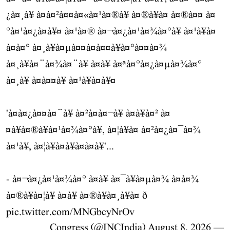
¿à¤¸à¥ à¤à¤²à¤¤à¤«à¤¹à¤®à¥ à¤®à¥à¤ à¤®à¤¤ à¤
°à¤¹à¤¿à¤à¥¤ à¤¹à¤® à¤¬à¤¿à¤¹à¤¾à¤°à¥ à¤¹à¥à¤
à¤à¤° à¤¸à¥à¤µà¤¤à¤à¤¤à¥à¤°à¤¤à¤¾
à¤¸à¥à¤¨à¤¾à¤¨à¥ à¤à¥ à¤ªà¤°à¤¿à¤µà¤¾à¤°
à¤¸à¥ à¤à¤¤à¥ à¤¹à¥à¤à¥¤
'à¤à¤¿à¤¤à¤¨à¥ à¤²à¤à¤¬à¥ à¤à¥à¤² à¤
¤à¥à¤®à¥à¤¹à¤¾à¤°à¥, à¤¦à¥à¤ à¤²à¤¿à¤¯à¤¾
à¤¹à¥, à¤¦à¥à¤à¥à¤à¤à¥'...
- à¤¬à¤¿à¤¹à¤¾à¤° à¤à¥ à¤¯à¥à¤µà¤¾ à¤à¤¾
à¤®à¥à¤¦à¥ à¤à¥ à¤®à¥à¤¸à¥à¤ ð
pic.twitter.com/MNGbcyNrOv
August 8, 2026
— Congress (@INCIndia)