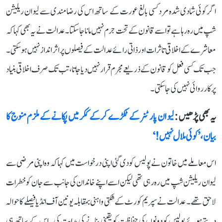
اگر کوئی شادی شدہ مرد کسی بالغ عورت کے ساتھ اس کی رضامندی سے لیو ان ریلیشن
شپ میں رہ رہا ہے تو اسے قانون کے تحت جرم نہیں مانا جا سکتا۔ عدالت نے یہ بھی کہا کہ
معاشرے کے اخلاقی تاثرات اور ذاتی رائے عدالت کے فیصلوں پر اثر انداز نہیں ہو سکتی۔
جب تک کسی فعل کو قانون کے ذریعے مجرم قرار نہیں دیا جاتا، تب تک صرف اخلاقی بنیاد
پر کارروائی نہیں کی جا سکتی۔
یہ بھی پڑھیں :
لیو ان پارٹنر کے ٹکڑے کرکے ککر میں پکانے کے ملزم منوج کا
بیان، ’کوئی ملال نہیں!‘
اس معاملے میں خاتون نے پولیس کو دی گئی اپنی درخواست میں کہا کہ وہ اپنی مرضی سے
لیو ان ریلیشن شپ میں رہ رہی تھی لیکن اسے اپنے خاندان کی جانب سے جان کو خطرات
لاحق تھے۔ عدالت نے سپریم کورٹ کے شکتی واہنی بمقابلہ یونین آف انڈیا فیصلے کا حوالہ
دیتے ہوئے پولیس کو دونوں کی حفاظت کو یقینی بنانے کی ہدایت کی۔ اس کے ساتھ ہی