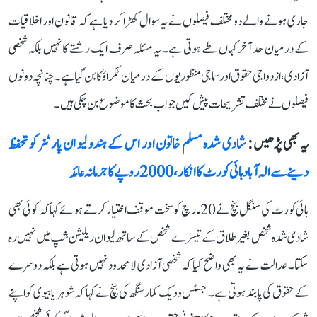
جاری ہونے والے دو مختلف فیصلوں نے یہ سوال کھڑا کر دیا ہے کہ قانون اور اخلاقیات
کے درمیان حد آخرکہاں طے ہوتی ہے۔ یہ مسئلہ صرف ایک رشتے کا نہیں بلکہ شخصی
آزادی، ازدواجی حقوق اور سماجی منظوریوں کے درمیان ٹکراؤ کا بن گیا ہے۔ چنانچہ دونوں
فیصلوں نے مختلف تشریحات پیش کیں جو اب بحث کا موضوع بن چکی ہیں۔
یہ بھی پڑھیں :
شادی شدہ مسلم خاتون اور اس کے ہندو لیو ان پارٹنر کو تحفظ
دینے سے الہ آباد ہائی کورٹ کا انکار، 2000 روپے کا جرمانہ عائد
ہائی کورٹ کی سنگل بنچ نے20 مارچ کو سخت موقف اختیار کرتے ہوئے کہا کہ کوئی بھی
شادی شدہ شخص بغیر طلاق کے تیسرے شخص کے ساتھ لیو ان ریلیشن شپ میں نہیں رہ
سکتا۔ عدالت نے یہ بھی واضح کیا کہ شخصی آزادی لامحدود نہیں ہوتی ہے بلکہ دوسرے
کے حقوق کی پابند ہوتی ہے۔ جسٹس وویک کمار سنگھ کی بنچ نے کہا کہ شوہر یا بیوی کو اپنے