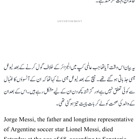
خاندان بہت فکرمند ہے۔
ADVERTISEMENT
یہ بیان اس وقت آیا تھا جب عالمی کپ میں الجزائر کے خلاف گول کرنے کے بعد لیونل
میسی جذباتی ہو گئے تھے۔ میچ کے بعد لیونل میسی نے کہا تھا کہ ان کے آنسوؤں کا فٹبال
سے کوئی تعلق نہیں ہے اور گزشتہ کچھ دن ان کے لیے مشکل رہے ہیں۔ اس کے بعد ان
کے والد کی صحت کو لے کر بات چیت تیز ہو گئی تھی۔
Jorge Messi, the father and longtime representative
of Argentine soccer star Lionel Messi, died