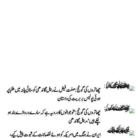
چھاتروں کی گونج: صفت فیض نے راہل گاندھی کو سنائی پٹنہ میں طلبا پر
ہوئی پولیس بربریت کی داستان
چھاتروں کی گونج: ’نوجوانوں کا درد یہ ہے کہ سارے دروازے بند ہو
چکے ہیں‘، راہل گاندھی
ایران نے جنگ میں امریکہ کو ہوئے نقصانات کے ثبوت پیش کیے،