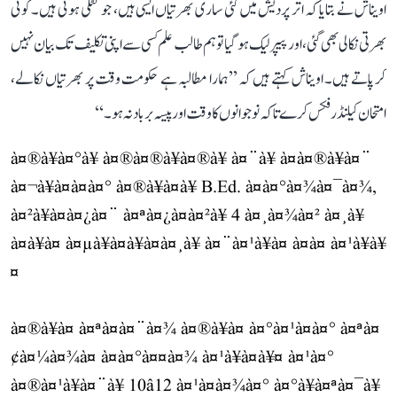
اویناش نے بتایا کہ اتر پردیش میں کئی ساری بھرتیاں ایسی ہیں، جو لٹکی ہوئی ہیں۔ کوئی
بھرتی نکالی بھی گئی، اور پیپر لیک ہو گیا تو ہم طالب علم کسی سے اپنی تکلیف تک بیان نہیں
کر پاتے ہیں۔ اویناش کہتے ہیں کہ ’’ہمارا مطالبہ ہے حکومت وقت پر بھرتیاں نکالے،
امتحان کیلنڈر فکس کرے تاکہ نوجوانوں کا وقت اور پیسہ برباد نہ ہو۔‘‘
à¤®à¥à¤°à¥ à¤®à¤®à¥à¤®à¥ à¤¨à¥ à¤à¤®à¥à¤¨
à¤¬à¥à¤à¤à¤° à¤®à¥à¤à¥ B.Ed. à¤à¤°à¤¾à¤¯à¤¾,
à¤²à¥à¤à¤¿à¤¨ à¤ªà¤¿à¤à¤²à¥ 4 à¤¸à¤¾à¤² à¤¸à¥
à¤à¥à¤ à¤µà¥à¤à¥à¤à¤¸à¥ à¤¨à¤¹à¥à¤ à¤à¤ à¤¹à¥à¥
¤
à¤®à¥à¤ à¤ªà¤à¤¨à¤¾ à¤®à¥à¤ à¤°à¤¹à¤à¤° à¤ªà¤
¢à¤¼à¤¾à¤ à¤à¤°à¤¤à¤¾ à¤¹à¥à¤à¥¤ à¤¹à¤°
à¤®à¤¹à¥à¤¨à¥ 10â12 à¤¹à¤à¤¾à¤° à¤°à¥à¤ªà¤¯à¥