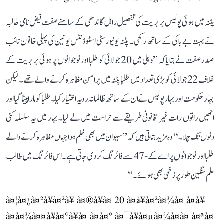
پٹنہ میں ہوئی پولیس بربریت کی تفصیل راہل گاندھی کے سامنے صفت فیض نامی طالبہ
نے بہت بے باکی کے ساتھ رکھی۔ پٹنہ یونیورسٹی اسٹوڈنٹس یونین کی پہلی خاتون نائب
صدر صفت نے بتایا کہ ’’دہلی میں 20 جولائی کو طلبا اور نوجوانوں پر ہوئی بربریت کے
خلاف 22 جولائی کو بڑی تعداد میں طلبا پٹنہ میں پرامن مظاہرہ کرنے والے تھے۔ لیکن
بہار حکومت اور بہار پولیس نے ان کے ساتھ ظالمانہ رویہ اختیار کیا۔ طلبا کو مارا پیٹا گیا اور
انھیں راتوں رات غیر قانونی طریقے سے حراست میں لے لیا۔ بہار میں یہ سلسلہ کئی
دنوں تک چلا۔‘‘ وہ مزید بتاتی ہیں کہ ’’سیوان میں بھی ظلم ہوا جہاں مظاہرہ کرنے والے
طلبا اور نوجوانوں پر اے کے-47 سے فائرنگ کر دی جاتی ہے۔ اس فائرنگ میں طالب
علم سنگین طور پر زخمی بھی ہوئے۔‘‘
à¤¦à¤¿à¤²à¥à¤²à¥ à¤®à¥à¤ 20 à¤à¥à¤²à¤¾à¤ à¤à¥
à¤à¤¾à¤¤à¥à¤°à¥à¤ à¤à¤° à¤¯à¥à¤µà¤¾à¤à¤ à¤ªà¤