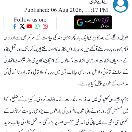
کے اے شاجی
Published: 06 Aug 2026, 11:17 PM
Follow us on:
طویل وقفے کے بعد کاویری ایک بار پھر جنوبی ہند کی سیاست کے مرکز میں ہے اور وہی
تمام پہلو دوبارہ سامنے آ گئے ہیں جو ہر بار اس تنازعہ کا حصہ بنتے ہیں۔ کرناٹک اور تمل ناڈو
کے درمیان الزامات اور جوابی الزامات، کسانوں کے احتجاج، کاویری واٹر مینجمنٹ اتھارٹی
کے سامنے قانونی دلائل اور سیاسی بیانات جن میں دریا کو علاقائی وقار اور ناانصافی کی
علامت کے طور پر پیش کیا جاتا ہے۔
تاہم، جیسے ہی کشیدگی میں اضافہ ہوا، قدرت نے مداخلت کر دی۔ کیرالہ کے ضلع وائناڈ
میں مسلسل کئی روز ہونے والی شدید مانسون کی بارشوں سے پڑوسی ریاست کرناٹک کے
کبنی آبی ذخیرے میں پانی کی آمد غیر معمولی طور پر بڑھ گئی اور تمل ناڈو کی جانب مزید