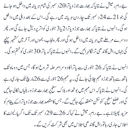
جے رام رمیش نے بتایا کہ بھارت جوڑو یاترا 20 دسمبر کی شام ہریانہ میں داخل ہو جائے
گی جو 21 سے 24 دسمبر تک چار دن ہریانہ میں رہے گی۔ اس کے بعد دہلی میں داخل
ہوگی۔ انہوں نے بتایا کہ بھارت جوڑو یاترا 2 یا 3 جنوری کو اتر پردیش جائے گی اور پھر
دوسرے مرحلے میں ہریانہ میں داخل ہوگی اور پھر پنجاب، جموں اور آخر میں کشمیر پہنچے
گی جہاں راہل گاندھی ترنگا لہرائیں گے۔ انہوں نے بتایا کہ یاترا 30 جنوری کو ختم ہوگی۔
انہوں نے بتایا کہ 26 جنوری سے یاترا کا دوسرا مرحلہ شروع ہوگا، جس میں دو ماہ تک
ہاتھ سے ہاتھ جوڑو مہم چلائی جائے گی۔ یہ مہم 26 جنوری سے 26 مارچ تک جاری رہے
گی۔ انہوں نے بتایا کہ اس مہم میں بوتھ اور بلاک سطح پر بھارت جوڑو ریلیاں نکالی جائیں
گی اور ضلع سطح پر کنونشن منعقد کیے جائیں گے، جس کا مقصد بھارت جوڑو یاترا کے پیغام کو
مزید پھیلانا ہے۔ جے رام رمیش نے کہا کہ 26 سے 29 دسمبر تک تک اگر پارلیمنٹ کا
اجلاس جاری رہا تو راہل گاندھی اجلاس میں بھی شرکت کریں گے۔