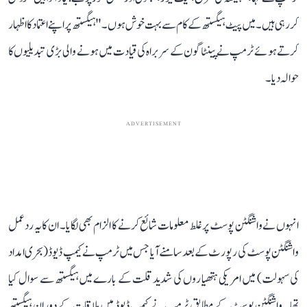
کر رہی ہیں۔ میں پیٹ ہیگستھ کے کام سے بہت خوش ہوں۔" ہیگستھ پر اپنے اعتماد کا اظہار
کرتے ہوئے ٹرمپ نے پینٹاگون کے سربراہ کی قیادت میں ہونے والی بڑی تبدیلیوں کا
حوالہ دیا۔
ADVERTISEMENT
انہوں نے واشنگٹن پوسٹ پر غلط معلومات شائع کرنے کا الزام بھی لگایا۔ ان کا یہ ردعمل
واشنگٹن پوسٹ کی رپورٹ کے بعد سامنے آیا جس میں ٹرمپ نے کیمپ ڈیوڈ (بحری امداد
کی سہولت) میں امریکی ہتھیاروں کی شدید قلت کے بارے میں ہیگستھ سے سوال کیا
تھا۔ واشنگٹن پوسٹ کے مطابق ٹرمپ نے کیمپ ڈیوڈ میں ملاقات کے دوران ہیگستھ