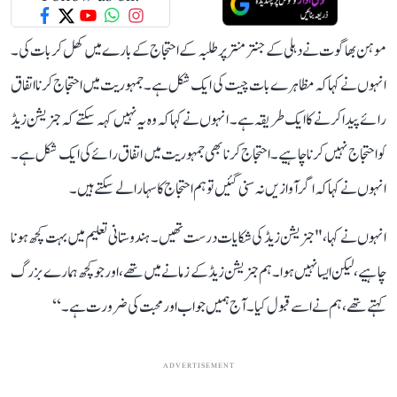
موہن بھاگوت نے دہلی کے جنتر منتر پر طلبہ کے احتجاج کے بارے میں کھل کر بات کی۔
انہوں نے کہا کہ مظاہرے بات چیت کی ایک شکل ہے۔ جمہوریت میں احتجاج کرنا اتفاق
رائے پیدا کرنے کا ایک طریقہ ہے۔ انہوں نے کہا کہ وہ یہ نہیں کہہ سکتے کہ جنریشن زیڈ
کو احتجاج نہیں کرنا چاہیے۔احتجاج کرنا بھی جمہوریت میں اتفاق رائے کی ایک شکل ہے۔
انہو ں نے کہا کہ اگر آوازیں نہ سنی گئیں تو ہم احتجاج کا سہارا لے سکتے ہیں۔
انہوں نے کہا، " جنریشن زیڈ کی شکایات درست تھیں۔ ہندوستانی تعلیم میں بہت کچھ ہونا
چاہیے، لیکن ایسا نہیں ہوا۔ ہم جنریشن زیڈ کے زمانے میں تھے، اور جو کچھ ہمارے بزرگ
کہتے تھے، ہم نےاسے قبول کیا۔ آج ہمیں جواب اور محبت کی ضرورت ہے۔‘‘
ADVERTISEMENT