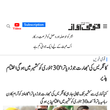
Subscription
Videos
ہجر کو حوصلہ اور وصل کو فرصت درکار
اک محبت کے لیے ایک جوانی کم ہے
قومی خبریں
کانگریس کی ’بھارت جوڑو یاترا‘ 30 جنوری کو کشمیر میں ہوگی اختتام
پذیر
کنیا کماری سے کشمیر تک نکالی جا رہی کانگریس کی ’بھارت جوڑو یاترا‘ کا ہفتہ کو آرام کا دن
رہا، یہ یاترا آئندہ 30 جنوری کو کشمیر میں اختتام پذیر ہوگی