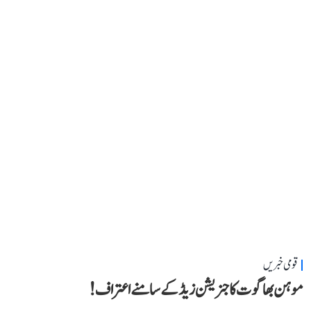
قومی خبریں
موہن بھاگوت کا جنریشن زیڈ کے سامنے اعتراف!