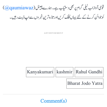
قومی آواز اب ٹیلی گرام پر بھی دستیاب ہے۔ ہمارے چینل (
qaumiawaz@
)
کو جوائن کرنے کے لئے یہاں کلک کریں اور تازہ ترین خبروں سے اپ ڈیٹ رہیں۔
ADVERTISEMENT
Kanyakumari
kashmir
Rahul Gandhi
Bharat Jodo Yatra
Comment(s)