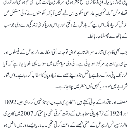
پانی چھوڑ دیا گیا۔ آبی ذخائر کی سطح بہتر ہوئی، سرکاری بیانات میں تلخی کم ہو گئی اور فوری
تصادم ٹل گیا۔ لیکن یہ عارضی سکون اس لیے نہیں آیا کہ حکومتوں نے کوئی مستقل حل
تلاش کر لیا، بلکہ اس لیے کہ بارش نے وقتی طور پر اس دریا کو نئی زندگی دے دی جو سب
کے ہاتھ سے پھسلتا جا رہا تھا۔
جب بھی کاویری تنازعہ سر اٹھاتا ہے عوامی توجہ عدالتی احکامات، ٹریبونل کے فیصلوں اور
سیاسی بیانات پر مرکوز ہو جاتی ہے۔ ٹی وی مباحثوں میں سوال یہی اٹھایا جاتا ہے کہ آیا
کرناٹک پانی روک رہا ہے یا تمل ناڈو اپنے حصے سے زیادہ پانی کا مطالبہ کر رہا ہے۔ اس شور
شرابے میں خود دریا کہیں پس منظر میں چلا جاتا ہے۔
مصنف اور ناقد او کے جانی کہتے ہیں، ’’کاویری اب ویسا برتاؤ نہیں کر رہی جیسا 1892
اور 1924 کے نوآبادیاتی معاہدوں کے وقت کرتی تھی، یا حتیٰ کہ 2007 میں کاویری
واٹر ڈسپیوٹس ٹریبونل کے حتمی فیصلے کے وقت کرتی تھی۔ یہ دریا ایسے دور میں داخل ہو