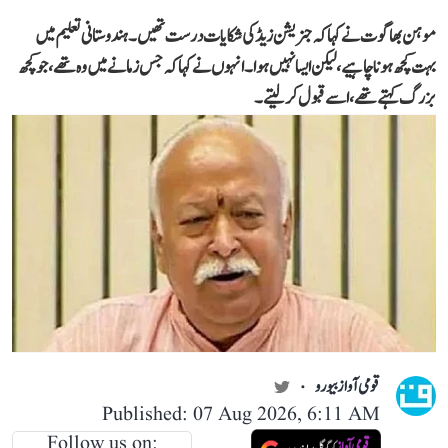
موہن بھاگوت نے کہاکہ جنریشن زیڈ کی شکایات درست تھیں۔ ہندوستانی تعلیم میں
بہت کچھ ہونا چاہیے، لیکن ایسا نہیں ہوا۔انہوں نے کہا کہ جس زمانے میں وہ تھے،جو کچھ
بزرگ کہتے تھے، اسے قبول کر لیتے۔
قومی آواز بیورو
Published: 07 Aug 2026, 6:11 AM
Follow us on: