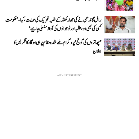
راہل گاندھی نے کی جھارکھنڈ کے طلبہ تحریک کی حمایت، کہا- ’حکومت
کسی کی بھی ہو، طلبہ اور نوجوانوں کی آواز سننی چاہیے‘
’چھاتروں کی گونج‘ پروگرام طے شدہ مقام پر ہی ہوگا، کانگریس کا
اعلان
ADVERTISEMENT