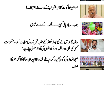
موہن بھاگوت کا جنریشن زیڈ کے سامنے اعتراف!
جب دریا کا پانی کم پڑنے لگے...کے اے شاجی
راہل گاندھی نے کی جھارکھنڈ کے طلبہ تحریک کی حمایت، کہا- ’حکومت
کسی کی بھی ہو، طلبہ اور نوجوانوں کی آواز سننی چاہیے‘
’چھاتروں کی گونج‘ پروگرام طے شدہ مقام پر ہی ہوگا، کانگریس کا
اعلان
ADVERTISEMENT