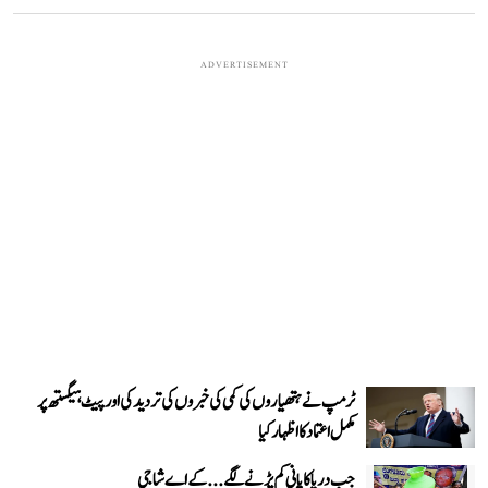
ADVERTISEMENT
ٹرمپ نے ہتھیاروں کی کمی کی خبروں کی تردید کی اور پیٹ ہیگستھ پر
مکمل اعتماد کا اظہار کیا
جب دریا کا پانی کم پڑنے لگے...کے اے شاجی