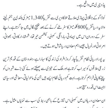
پڈوچیری میں واقع ہے۔
کوڈاگو کے جنگلاتی پہاڑی علاقے تلاکاویری سے تقریباً 1,340 میٹر کی بلندی پر جنم لینے
والا یہ دریا تقریباً 800 کلومیٹر کا سفر طے کرنے کے بعد خلیجِ بنگال میں جا گرتا ہے۔ اپنے
سفر کے دوران اس میں ہیماوتی، ہارانگی، کبنی، لکشمن تیرتھا، شمشا، ارکاوتی، بھوانی،
امراوتی اور نویال جیسے اہم معاون دریا شامل ہوتے ہیں۔
یہ پورا دریائی نظام تقریباً چار کروڑ افراد کی زندگی کا سہارا ہے، ہندوستان کے قدیم ترین
زرعی علاقوں کو سیراب کرتا ہے اور ملک کے تیزی سے پھیلتے ہوئے کئی بڑے شہروں کو
پینے کا پانی فراہم کرتا ہے۔ بہت کم دریائی نظام ایسے ہیں جن کی ماحولیاتی، معاشی اور سیاسی
اہمیت اس قدر وسیع ہو۔
ان معاون دریاؤں میں کبنی اس تنازع کے باہمی ربط کی سب سے نمایاں مثال ہے۔