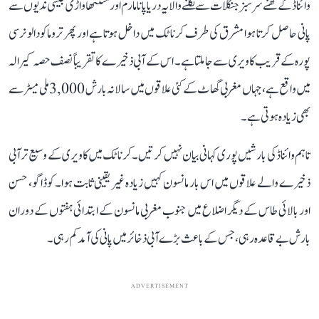
وائناڈ کے گھنے سرسبز جنگلات سے نکلنے والا یہ دریا پانامارم اور مننتھاواڑی جیسی ندیوں سے
پانی حاصل کرتا ہوا مشرق کی طرف کرناٹک میں داخل ہوتا ہے اور پھر تروماکودالو نرسی
پورہ کے قریب کاویری سے جا ملتا ہے۔ اس کے آبی ذخیرے کا تقریباً نصف حصہ کیرالہ
میں واقع ہے، جہاں مغربی گھاٹ کے کئی علاقوں میں سالانہ بارش 3,000 ملی میٹر سے
بھی زیادہ ہوتی ہے۔
تاہم وائناڈ کی بارشیں پوری کہانی بیان نہیں کرتیں۔ کرناٹک میں کاویری کے وسیع تر آبی
ذخیرے والے علاقوں میں اس بار مانسون کہیں زیادہ غیر یقینی ثابت ہوا۔ کوڈاگو، حسن
اور بالائی طاس کے دیگر اضلاع میں جنوب مغربی مانسون کے ابتدائی ہفتوں کے دوران
بارش بے قاعدہ رہی، جس کے باعث بڑے آبی ذخائر میں پانی کی آمد کم رہی۔
ADVERTISEMENT