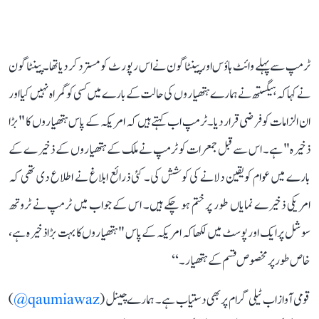
ٹرمپ سے پہلے وائٹ ہاؤس اور پینٹاگون نے اس رپورٹ کو مسترد کر دیا تھا۔ پینٹاگون
نے کہا کہ ہیگستھ نے ہمارے ہتھیاروں کی حالت کے بارے میں کسی کو گمراہ نہیں کیا اور
ان الزامات کو فرضی قرار دیا۔ٹرمپ اب کہتے ہیں کہ امریکہ کے پاس ہتھیاروں کا "بڑا
ذخیرہ" ہے۔ اس سے قبل جمعرات کو ٹرمپ نے ملک کے ہتھیاروں کے ذخیرے کے
بارے میں عوام کو یقین دلانے کی کوشش کی۔ کئی ذرائع ابلاغ نے اطلاع دی تھی کہ
امریکی ذخیرے نمایاں طور پر ختم ہو چکے ہیں۔ اس کے جواب میں ٹرمپ نے ٹروتھ
سوشل پر ایک اور پوسٹ میں لکھا کہ امریکہ کے پاس "ہتھیاروں کا بہت بڑا ذخیرہ ہے،
خاص طور پر مخصوص قسم کے ہتھیار۔‘‘
قومی آواز اب ٹیلی گرام پر بھی دستیاب ہے۔ ہمارے چینل (
qaumiawaz@
)