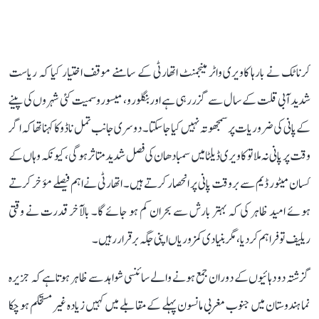
کرناٹک نے بارہا کاویری واٹر مینجمنٹ اتھارٹی کے سامنے موقف اختیار کیا کہ ریاست
شدید آبی قلت کے سال سے گزر رہی ہے اور بنگلورو، میسورو سمیت کئی شہروں کی پینے
کے پانی کی ضروریات پر سمجھوتہ نہیں کیا جا سکتا۔ دوسری جانب تمل ناڈو کا کہنا تھا کہ اگر
وقت پر پانی نہ ملا تو کاویری ڈیلٹا میں سمبا دھان کی فصل شدید متاثر ہوگی، کیونکہ وہاں کے
کسان میٹور ڈیم سے بروقت پانی پر انحصار کرتے ہیں۔ اتھارٹی نے اہم فیصلے مؤخر کرتے
ہوئے امید ظاہر کی کہ بہتر بارش سے بحران کم ہو جائے گا۔ بالآخر قدرت نے وقتی
ریلیف تو فراہم کر دیا، مگر بنیادی کمزوریاں اپنی جگہ برقرار رہیں۔
گزشتہ دو دہائیوں کے دوران جمع ہونے والے سائنسی شواہد سے ظاہر ہوتا ہے کہ جزیرہ
نما ہندوستان میں جنوب مغربی مانسون پہلے کے مقابلے میں کہیں زیادہ غیر مستحکم ہو چکا