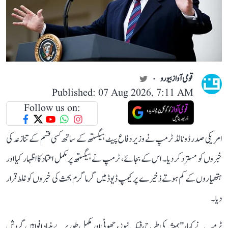
قومی آواز بیورو
Published: 07 Aug 2026, 7:11 AM
Follow us on:
امریکی صدر ڈونالڈ ٹرمپ نے وزیر دفاع پیٹ ہیگستھ کے ساتھ کسی قسم کے تنازعہ کی
خبروں کو مسترد کر دیا۔ اس کے بجائے، ٹرمپ نے ہیگستھ پر مکمل اعتماد کا اظہار کیا اور
ہتھیاروں کے کم ہوتے ذخیرے پر کیمپ ڈیوڈ میں گرما گرم بحث کی خبروں کو غلط قرار
دیا۔
ٹرمپ نے کہا، "ہمیشہ کی طرح، فیک نیوز ، جھوٹی اور مکمل طور پر بے بنیاد افواہیں گردش