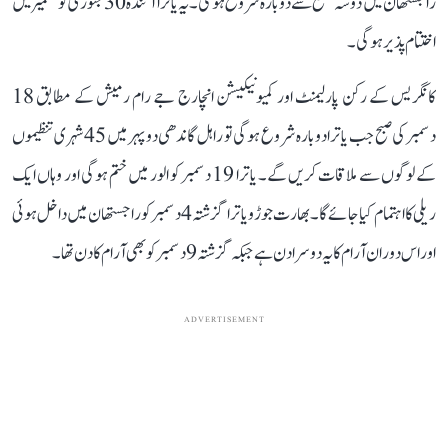
راجستھان میں دوسہ ضلع سے دوبارہ شروع ہوگی۔ یہ یاترا آئندہ 30 جنوری کو کشمیر میں
اختتام پذیر ہوگی۔
کانگریس کے رکن پارلیمنٹ اور کمیونیکیشن انچارج جے رام رمیش کے مطابق 18
دسمبر کی صبح جب یاترا دوبارہ شروع ہوگی تو راہل گاندھی دوپہر میں 45 شہری تنظیموں
کے لوگوں سے ملاقات کریں گے۔ یاترا 19 دسمبر کو الور میں ختم ہوگی اور وہاں ایک
ریلی کا اہتمام کیا جائے گا۔ بھارت جوڑو یاترا گزشتہ 4 دسمبر کو راجستھان میں داخل ہوئی
اور اس دوران آرام کا یہ دوسرا دن ہے جبکہ گزشتہ 9 دسمبر کو بھی آرام کا دن تھا۔
ADVERTISEMENT