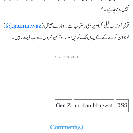
نہیں ہونا چاہیے۔‘‘
قومی آواز اب ٹیلی گرام پر بھی دستیاب ہے۔ ہمارے چینل (
qaumiawaz@
)
کو جوائن کرنے کے لئے یہاں کلک کریں اور تازہ ترین خبروں سے اپ ڈیٹ رہیں۔
ADVERTISEMENT
Gen Z
mohan bhagwat
RSS
Comment(s)