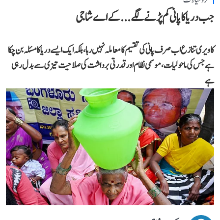
جب دریا کا پانی کم پڑنے لگے...کے اے شاجی
کاویری تنازع اب صرف پانی کی تقسیم کا معاملہ نہیں رہا، بلکہ ایک ایسے دریا کا مسئلہ بن چکا
ہے جس کی ماحولیات، موسمی نظام اور قدرتی برداشت کی صلاحیت تیزی سے بدل رہی
ہے