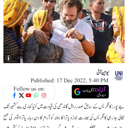
i
یو این آئی
Published: 17 Dec 2022, 5:40 PM
Follow us on:
جے پور: کانگریس کے سابق صدر راہل گاندھی کی قیادت میں کنیا کماری سے کشمیر تک
نکالی جا رہی کانگریس کی بھارت جوڑو یاترا کا ہفتہ کو آرام کا دن رہا۔ یاترا اتوار کی صبح