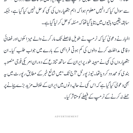
سے سوال کیا کہ انہیں معلوم ہوا کہ اہم ہتھیاروں کی کمی کو حل نہیں کیا گیا ہے، جبکہ
سابقہ ​​یقین دہانیوں میں بتا یا گیا تھا کہ مسئلہ کو حل کر لیا گیا ہے۔
اخبار نے دعویٰ کیا کہ ٹرمپ نے طویل فاصلے تک مار کرنے والے میزائلوں اور فضائی
دفاعی مداخلت کرنے والوں کی کم ہوتی فراہمی کے بارے میں جواب طلب کیا۔ ان
ہتھیاروں کی کمی نے مبینہ طور پر ایران کے ساتھ تنازع کے دوران امریکی فوجی منصوبہ
بندی کو محدود کر دیا تھا۔نیوز پورٹل ’آج تک‘ میں شائع خبر کے مطابق رپورٹ میں یہ
بھی دعویٰ کیا گیا ہے کہ اس کمی نے حالیہ دنوں میں ایران کے خلاف مزید بڑے پیمانے پر
حملے نہ کرنے کے ٹرمپ کے فیصلے کو متاثر کیا۔
ADVERTISEMENT