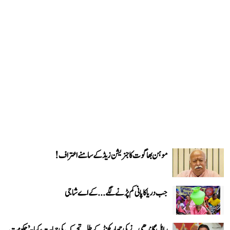
موہن بھاگوت کا جنریشن زیڈ کے سامنے اعتراف!
جب دریا کا پانی کم پڑنے لگے...کے اے شاجی
راہل گاندھی نے کی جھارکھنڈ کے طلبہ تحریک کی حمایت، کہا- ’حکومت