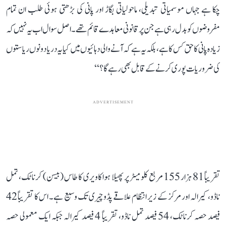
چکا ہے جہاں موسمیاتی تبدیلی، ماحولیاتی بگاڑ اور پانی کی بڑھتی ہوئی طلب ان تمام
مفروضوں کو بدل رہی ہے جن پر قانونی معاہدے قائم تھے۔ اصل سوال اب یہ نہیں کہ
زیادہ پانی کا حق کس کا ہے، بلکہ یہ ہے کہ آنے والی دہائیوں میں کیا یہ دریا دونوں ریاستوں
کی ضروریات پوری کرنے کے قابل بھی رہے گا؟‘‘
ADVERTISEMENT
تقریباً 81 ہزار 155 مربع کلومیٹر پر پھیلا ہوا کاویری کا طاس (بیسن) کرناٹک، تمل
ناڈو، کیرالہ اور مرکز کے زیر انتظام علاقے پڈوچیری تک وسیع ہے۔ اس کا تقریباً 42
فیصد حصہ کرناٹک، 54 فیصد تمل ناڈو، تقریباً 4 فیصد کیرالہ جبکہ ایک معمولی حصہ