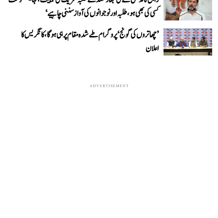
کسی کی بھی ہو، طلبہ اور نوجوانوں کی آواز سننی چاہیے‘
’چھاتروں کی گونج‘ پروگرام طے شدہ مقام پر ہی ہوگا، کانگریس کا
اعلان
ADVERTISEMENT