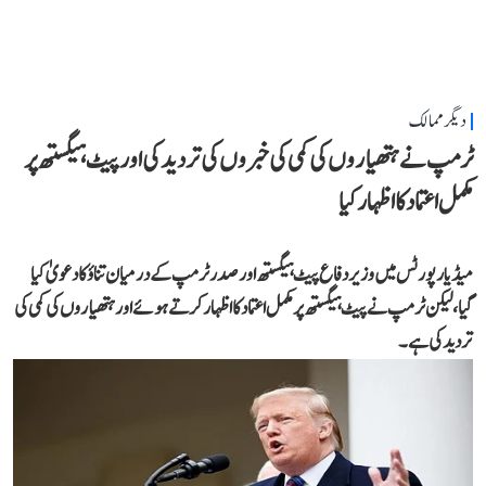
دیگر ممالک
ٹرمپ نے ہتھیاروں کی کمی کی خبروں کی تردید کی اور پیٹ ہیگستھ پر
مکمل اعتماد کا اظہار کیا
میڈیا رپورٹس میں وزیر دفاع پیٹ ہیگستھ اور صدر ٹرمپ کے درمیان تناؤ کا دعویٰ کیا
گیا، لیکن ٹرمپ نے پیٹ ہیگستھ پر مکمل اعتماد کا اظہار کرتے ہوئے اور ہتھیاروں کی کمی کی
تردید کی ہے۔