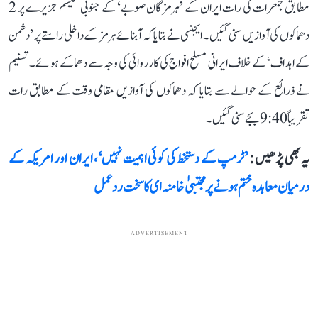
مطابق جمعرات کی رات ایران کے ’ہرمزگان صوبے‘ کے جنوبی کیشم جزیرے پر 2
دھماکوں کی آوازیں سنی گئیں۔ ایجنسی نے بتایا کہ آبنائے ہرمز کے داخلی راستے پر ’دشمن
کے اہداف‘ کے خلاف ایرانی مسلح افواج کی کارروائی کی وجہ سے دھماکے ہوئے۔ تسنیم
نے ذرائع کے حوالے سے بتایا کہ دھماکوں کی آوازیں مقامی وقت کے مطابق رات
تقریباً 9:40 بجے سنی گئیں۔
یہ بھی پڑھیں :
’ٹرمپ کے دستخط کی کوئی اہمیت نہیں‘، ایران اور امریکہ کے
درمیان معاہدہ ختم ہونے پر مجتبیٰ خامنہ ای کا سخت ردعمل
ADVERTISEMENT