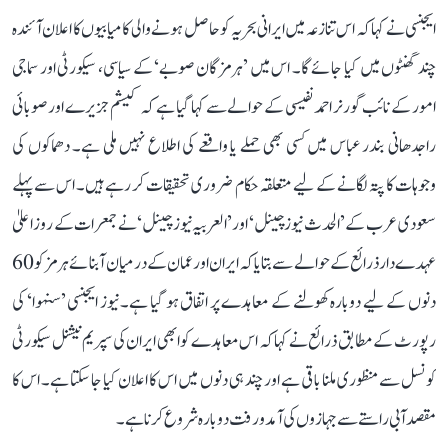
ایجنسی نے کہا کہ اس تنازعہ میں ایرانی بحریہ کو حاصل ہونے والی کامیابیوں کا اعلان آئندہ
چند گھنٹوں میں کیا جائے گا۔ اس میں ’ہرمزگان صوبے‘ کے سیاسی، سیکورٹی اور سماجی
امور کے نائب گورنر احمد نفیسی کے حوالے سے کہا گیا ہے کہ کیشم جزیرے اور صوبائی
راجدھانی بندر عباس میں کسی بھی حملے یا واقعے کی اطلاع نہیں ملی ہے۔ دھماکوں کی
وجوہات کا پتہ لگانے کے لیے متعلقہ حکام ضروری تحقیقات کر رہے ہیں۔ اس سے پہلے
سعودی عرب کے ’الحدث نیوز چینل‘ اور ’العربیہ نیوز چینل‘ نے جمعرات کے روز اعلیٰ
عہدے دار ذرائع کے حوالے سے بتایا کہ ایران اور عمان کے درمیان آبنائے ہرمز کو 60
دنوں کے لیے دوبارہ کھولنے کے معاہدے پر اتفاق ہو گیا ہے۔ نیوز ایجنسی ’سنہوا‘ کی
رپورٹ کے مطابق ذرائع نے کہا کہ اس معاہدے کو ابھی ایران کی سپریم نیشنل سیکورٹی
کونسل سے منظوری ملنا باقی ہے اور چند ہی دنوں میں اس کا اعلان کیا جا سکتا ہے۔ اس کا
مقصد آبی راستے سے جہازوں کی آمدورفت دوبارہ شروع کرنا ہے۔