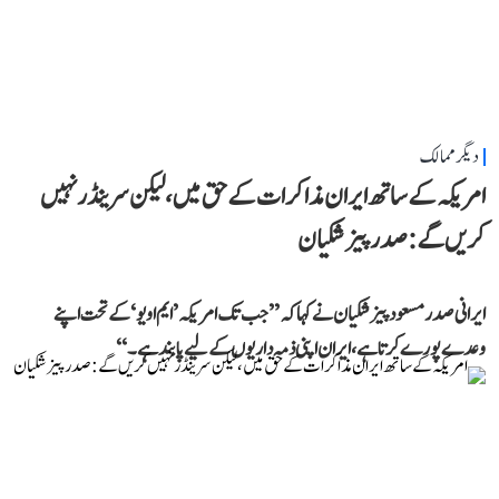
دیگر ممالک
امریکہ کے ساتھ ایران مذاکرات کے حق میں، لیکن سرینڈر نہیں
کریں گے: صدر پیزشکیان
ایرانی صدر مسعود پیزشکیان نے کہا کہ ’’جب تک امریکہ ’ایم او یو‘ کے تحت اپنے
وعدے پورے کرتا ہے، ایران اپنی ذمہ داریوں کے لیے پابند ہے۔‘‘