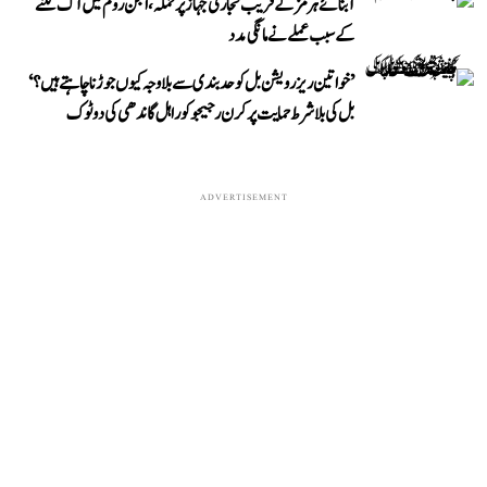
آبنائے ہرمز کے قریب تجارتی جہاز پر حملہ، انجن روم میں آگ لگنے
کے سبب عملے نے مانگی مدد
’خواتین ریزرویشن بل کو حدبندی سے بلا وجہ کیوں جوڑنا چاہتے ہیں؟‘
بل کی بلا شرط حمایت پر کرن رجیجو کو راہل گاندھی کی دوٹوک
ADVERTISEMENT