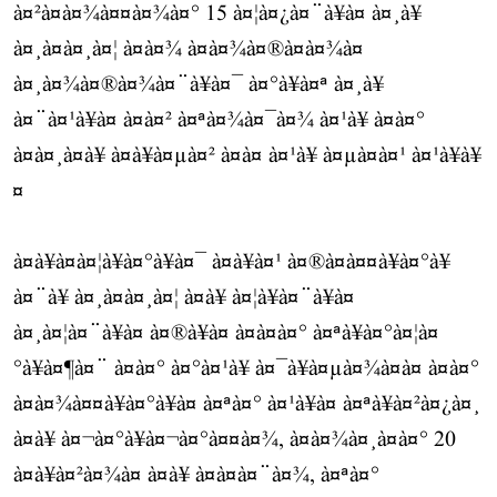
à¤²à¤à¤¾à¤¤à¤¾à¤° 15 à¤¦à¤¿à¤¨à¥à¤ à¤¸à¥
à¤¸à¤à¤¸à¤¦ à¤à¤¾ à¤à¤¾à¤®à¤à¤¾à¤
à¤¸à¤¾à¤®à¤¾à¤¨à¥à¤¯ à¤°à¥à¤ª à¤¸à¥
à¤¨à¤¹à¥à¤ à¤à¤² à¤ªà¤¾à¤¯à¤¾ à¤¹à¥ à¤à¤°
à¤à¤¸à¤à¥ à¤à¥à¤µà¤² à¤à¤ à¤¹à¥ à¤µà¤à¤¹ à¤¹à¥à¥
¤
à¤à¥à¤à¤¦à¥à¤°à¥à¤¯ à¤à¥à¤¹ à¤®à¤à¤¤à¥à¤°à¥
à¤¨à¥ à¤¸à¤à¤¸à¤¦ à¤à¥ à¤¦à¥à¤¨à¥à¤
à¤¸à¤¦à¤¨à¥à¤ à¤®à¥à¤ à¤à¤à¤° à¤ªà¥à¤°à¤¦à¤
°à¥à¤¶à¤¨ à¤à¤° à¤°à¤¹à¥ à¤¯à¥à¤µà¤¾à¤à¤ à¤à¤°
à¤à¤¾à¤¤à¥à¤°à¥à¤ à¤ªà¤° à¤¹à¥à¤ à¤ªà¥à¤²à¤¿à¤¸
à¤à¥ à¤¬à¤°à¥à¤¬à¤°à¤¤à¤¾, à¤à¤¾à¤¸à¤à¤° 20
à¤à¥à¤²à¤¾à¤ à¤à¥ à¤à¤à¤¨à¤¾, à¤ªà¤°