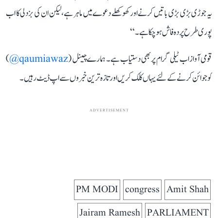
یہ جوڑی بڑی بڑی باتیں کرنے اور کھوکھلے دعوے میں ماہر ہے، لیکن ان کی بزدلی کا اب
پوری طرح پردہ فاش ہو چکا ہے۔‘‘
قومی آواز اب ٹیلی گرام پر بھی دستیاب ہے۔ ہمارے چینل (
qaumiawaz@
)
کو جوائن کرنے کے لئے یہاں کلک کریں اور تازہ ترین خبروں سے اپ ڈیٹ رہیں۔
ADVERTISEMENT
PM MODI
congress
Amit Shah
Jairam Ramesh
PARLIAMENT