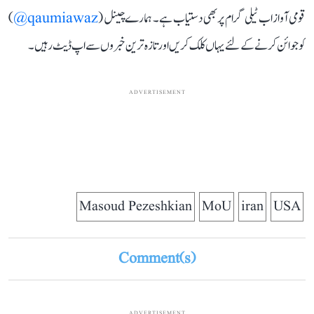
قومی آواز اب ٹیلی گرام پر بھی دستیاب ہے۔ ہمارے چینل (
qaumiawaz@
)
کو جوائن کرنے کے لئے یہاں کلک کریں اور تازہ ترین خبروں سے اپ ڈیٹ رہیں۔
ADVERTISEMENT
Masoud Pezeshkian
MoU
iran
USA
Comment(s)
ADVERTISEMENT