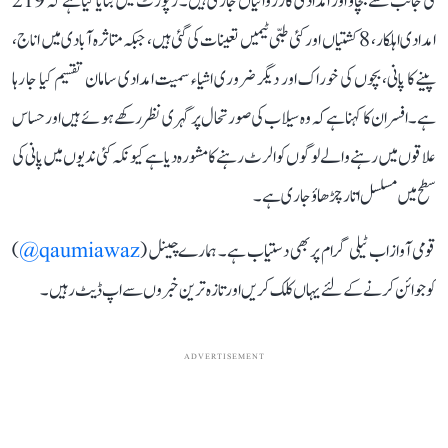
کی جانب سے بچاؤ اور امدادی کارروائیاں جاری ہیں۔ رپورٹ میں بتایا گیا ہے کہ 219
امدادی اہلکار، 8 کشتیاں اور کئی طبی ٹیمیں تعینات کی گئی ہیں، جبکہ متاثرہ آبادی میں اناج،
پینے کا پانی، بچوں کی خوراک اور دیگر ضروری اشیاء سمیت امدادی سامان تقسیم کیا جا رہا
ہے۔ افسران کا کہنا ہے کہ وہ سیلاب کی صورتحال پر گہری نظر رکھے ہوئے ہیں اور حساس
علاقوں میں رہنے والے لوگوں کو الرٹ رہنے کا مشورہ دیا ہے کیونکہ کئی ندیوں میں پانی کی
سطح میں مسلسل اتار چڑھاؤ جاری ہے۔
قومی آواز اب ٹیلی گرام پر بھی دستیاب ہے۔ ہمارے چینل (
qaumiawaz@
)
کو جوائن کرنے کے لئے یہاں کلک کریں اور تازہ ترین خبروں سے اپ ڈیٹ رہیں۔
ADVERTISEMENT