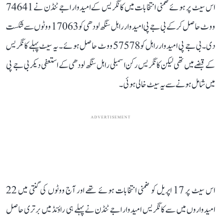
اس سیٹ پر ہوئے ضمنی انتخابات میں کانگریس کےامیدوار اجے ٹنڈن نے 74641
ووٹ حاصل کرکے بی جے پی امیدوار راہل سنگھ لودھی کو 17063 ووٹوں سے شکست
دی۔ بی جے پی امیدوار راہل کو 57578 ووٹ حاصل ہوئے۔ یہ سیٹ پہلے کانگریس
کے قبضےمیں تھی لیکن کانگریس رکن اسمبلی راہل سنگھ لودھی کے استعفی دیکر بی جے پی
میں شامل ہونے سے یہ سیٹ خالی ہوئی۔
ADVERTISEMENT
اس سیٹ پر 17 اپریل کو ضمنی انتخابات ہوئے تھے اور آج ووٹوں کی گنتی میں 22
امیدواروں میں سے کانگریس امیدوار اجے ٹنڈن نے پہلے ہی راؤنڈ میں برتری حاصل