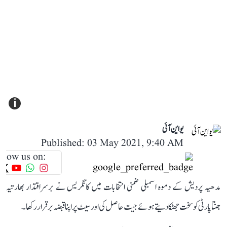
i
یو این آئی
Published: 03 May 2021, 9:40 AM
llow us on:
مدھیہ پردیش کے دموہ اسمبلی ضمنی انتخابات میں کانگریس نے برسراقتدار بھارتیہ
جنتاپارٹی کو سخت جھٹکا دیتے ہوئے جیت حاصل کی اور سیٹ پر اپنا قبضہ برقرار رکھا۔