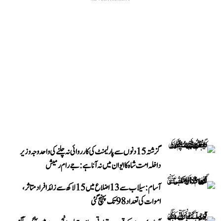
گزشتہ 15 دنوں سے پارلیمنٹ کی کارروائی نہ چلنے کی واحد وجہ وزیر
داخلہ امت شاہ کا ایوان میں نہ آنا ہے: جے رام رمیش
آسام: سیلاب سے 13 اضلاع میں 15 لاکھ سے زائد افراد متاثر،
اموات کی تعداد 98 تک پہنچ گئی