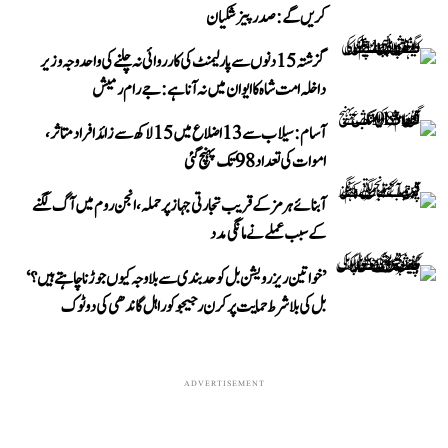
کریں گے: صدر پیزشکیان
گزشتہ 15 دنوں سے پارلیمنٹ کی کارروائی نہ چلنے کی واحد وجہ وزیر
داخلہ امت شاہ کا ایوان میں نہ آنا ہے: جے رام رمیش
آسام: سیلاب سے 13 اضلاع میں 15 لاکھ سے زائد افراد متاثر،
اموات کی تعداد 98 تک پہنچ گئی
آبنائے ہرمز کے قریب تجارتی جہاز پر حملہ، انجن روم میں آگ لگنے
کے سبب عملے نے مانگی مدد
’خواتین ریزرویشن بل کو حدبندی سے بلا وجہ کیوں جوڑنا چاہتے ہیں؟‘
بل کی بلا شرط حمایت پر کرن رجیجو کو راہل گاندھی کی دوٹوک
ADVERTISEMENT