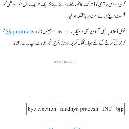
کرلی اور اس برتری کو آخر تک قائم رکھتے ہوئے اپنے نزدیک حریف راہل سنگھ لودھی کو
شکست دیتے ہوئے سیٹ پر اپنا قبضہ جمالیا۔
قومی آواز اب ٹیلی گرام پر بھی دستیاب ہے۔ ہمارے چینل (
qaumiawaz@
)
کو جوائن کرنے کے لئے یہاں کلک کریں اور تازہ ترین خبروں سے اپ ڈیٹ رہیں۔
ADVERTISEMENT
bye election
madhya pradesh
INC
bjp