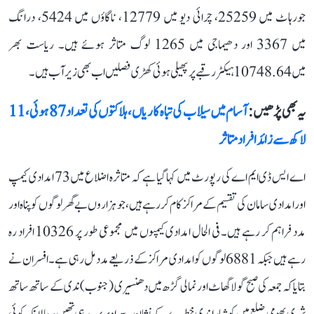
جورہاٹ میں 25259، چرائی دیو میں 12779، ناگاؤں میں 5424، درانگ
میں 3367 اور دھیماجی میں 1265 لوگ متاثر ہوئے ہیں۔ ریاست بھر
میں 10748.64 ہیکٹر رقبے پر پھیلی ہوئی کھڑی فصلیں اب بھی زیر آب ہیں۔
یہ بھی پڑھیں :
آسام میں سیلاب کی تباہ کاریاں، ہلاکتوں کی تعداد 87 ہوئی، 11
لاکھ سے زائد افراد متاثر
اے ایس ڈی ایم اے کی رپورٹ میں کہا گیا ہے کہ متاثرہ اضلاع میں 73 امدادی کیمپ
اور امدادی سامان کی تقسیم کے مراکز کام کر رہے ہیں، جو ہزاروں بے گھر لوگوں کو پناہ اور
مدد فراہم کر رہے ہیں۔ فی الحال امدادی کیمپوں میں مجموعی طور پر 10326 افراد رہ
رہے ہیں جبکہ 6881 لوگوں کو امدادی مراکز کے ذریعے مدد مل رہی ہے۔ افسران نے
بتایا کہ جمعہ کی صبح گولا گھاٹ اور نمالی گڑھ میں دھنسیری (جنوب) ندی کے ساتھ ساتھ