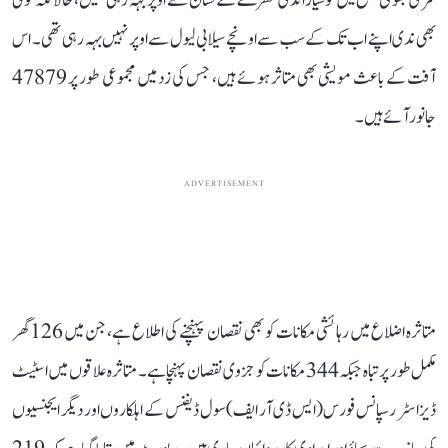
شری بھومی ضلع میں کوشیارا ندی خطرے کے نشان سے اوپر بہہ رہی تھیں، حالانکہ کوئی
بھی ندی اپنے اب تک کے سب سے اونچے سیلابی لیول سے اوپر نہیں بہہ رہی تھی۔ اس
آفت کے باعث مویشی بھی متاثر ہوئے ہیں، جس کی زد میں مجموعی طور پر 47879
جانور آئے ہیں۔
ADVERTISEMENT
متاثرہ اضلاع میں رہائشی مکانات کو بھی نقصان پہنچنے کی اطلاع ہے، جن میں 126 گھر
مکمل طور پر تباہ جبکہ 344 مکانات کو جزوی نقصان پہنچا ہے۔ متاثرہ علاقوں میں اسٹیٹ
ڈیزاسٹر رسپانس فورس (ایس ڈی آر ایف) سول ڈیفنس کے اہلکاروں اور دیگر ایجنسیوں