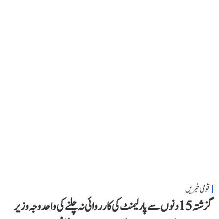
قومی خبریں
گزشتہ 15 دنوں سے پارلیمنٹ کی کارروائی نہ چلنے کی واحد وجہ وزیر