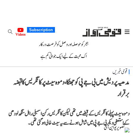
Subscription
Videos
ہجر کو حوصلہ اور وصل کو فرصت درکار
اک محبت کے لیے ایک جوانی کم ہے
قومی خبریں
مدھیہ پردیش میں بی جے پی کو جھٹکا، دموہ سیٹ پر کانگریس کا قبضہ
برقرار
دموہ سیٹ پہلے کانگریس کے قبضےمیں تھی لیکن کانگریس رکن اسمبلی راہل سنگھ لودھی
کے استعفی دیکر بی جے پی میں شامل ہونے سے یہ سیٹ خالی ہوگئی تھی۔