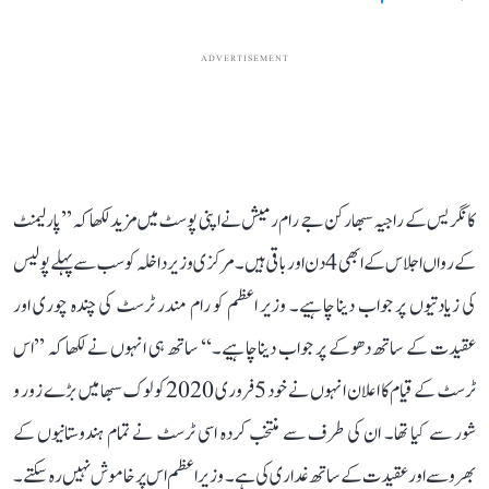
ADVERTISEMENT
کانگریس کے راجیہ سبھا رکن جے رام رمیش نے اپنی پوسٹ میں مزید لکھا کہ ’’پارلیمنٹ
کے رواں اجلاس کے ابھی 4 دن اور باقی ہیں۔ مرکزی وزیر داخلہ کو سب سے پہلے پولیس
کی زیادتیوں پر جواب دینا چاہیے۔ وزیر اعظم کو رام مندر ٹرسٹ کی چندہ چوری اور
عقیدت کے ساتھ دھوکے پر جواب دینا چاہیے۔‘‘ ساتھ ہی انہوں نے لکھا کہ ’’اس
ٹرسٹ کے قیام کا اعلان انہوں نے خود 5 فروری 2020 کو لوک سبھا میں بڑے زور و
شور سے کیا تھا۔ ان کی طرف سے منتخب کردہ اسی ٹرسٹ نے تمام ہندوستانیوں کے
بھروسے اور عقیدت کے ساتھ غداری کی ہے۔ وزیر اعظم اس پر خاموش نہیں رہ سکتے۔