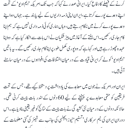
کرنے کے فیصلے کا دفاع کیا۔ ایرانی صدر نے کہا کہ جب تک امریکہ ’ایم او یو‘ کے تحت
اپنے وعدے پورے کرتا ہے، ایران اپنی ذمہ داریوں کے لیے پابند ہے۔ جہاں وہ اپنے
وعدے پورے کرنے میں ناکام رہتے ہیں، وہاں ہماری کوئی ذمہ داری نہیں ہے کہ ہم اپنا
کام جاری رکھیں۔ اس ہفتے کے آغاز میں پیزشکیان نے اس بات سے انکار کیا ہے کہ وہ اپنا
عہدہ چھوڑ رہے ہیں اور کہا ہے کہ وہ پوری مکمل طور پر اپنا کام جاری رکھیں گے۔ یہ باتیں
’ایم او یو‘ کو لے کر ایرانی قیادت کے درمیان اختلافات کی افواہوں کے درمیان سامنے
آئی ہیں۔
ایران اور امریکہ نے جون میں معاہدے کی یادداشت پر دستخط کیے تھے، جس کے تحت
فریقین کو حتمی معاہدے پر پہنچنے کے لیے 60 دنوں کے اندر بات چیت کرنی تھی۔
حالانکہ دونوں کے درمیان نئی کشیدگی نے بات چیت کے نتائج کو غیر یقینی بنا دیا ہے۔ اس
دوران ایران کی نیم سرکاری ’تسنیم‘ نیوز ایجنسی کی جانب سے شیئر کی گئی معلومات کے