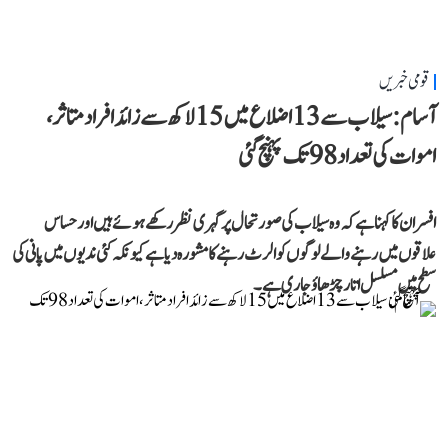
قومی خبریں
آسام: سیلاب سے 13 اضلاع میں 15 لاکھ سے زائد افراد متاثر،
اموات کی تعداد 98 تک پہنچ گئی
افسران کا کہنا ہے کہ وہ سیلاب کی صورتحال پر گہری نظر رکھے ہوئے ہیں اور حساس
علاقوں میں رہنے والے لوگوں کو الرٹ رہنے کا مشورہ دیا ہے کیونکہ کئی ندیوں میں پانی کی
سطح میں مسلسل اتار چڑھاؤ جاری ہے۔