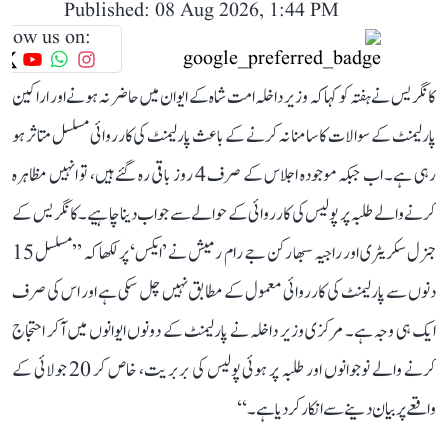
Published: 08 Aug 2026, 1:44 PM
llow us on:
کانگریس نے ہفتہ کو کہا کہ وزیر داخلہ امت شاہ کے ایوان میں حاضر نہ ہونے اور اراکین
پارلیمنٹ کے سوالات کا سامنا نہ کرنے کے باعث پارلیمنٹ کی کارروائی مسلسل متاثر ہو
رہی ہے۔ اب جبکہ موجودہ اجلاس کے صرف 4 روز باقی رہ گئے ہیں، تو انہیں مظاہرہ
کرنے والے طلبہ پر پولیس کی کارروائی کے حوالے سے جواب دینا چاہیے۔ کانگریس کے
جنرل سکریٹری اور راجیہ سبھا رکن جے رام رمیش نے ’ایکس‘ پر لکھا کہ ’’مسلسل 15
دنوں سے پارلیمنٹ کی کارروائی معمول کے مطابق نہیں چل سکی ہے اور اس کی صرف
ایک ہی وجہ ہے۔ مرکزی وزیر داخلہ نے پارلیمنٹ کے دونوں ایوانوں میں آکر احتجاج
کرنے والے نوجوانوں اور طلبہ پر ہوئی پولیس کی بربریت، خاص کر 20 جولائی کے
واقعے پر بیان دینے سے انکار کر دیا ہے۔‘‘