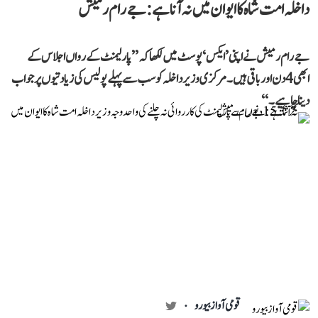
داخلہ امت شاہ کا ایوان میں نہ آنا ہے: جے رام رمیش
جے رام رمیش نے اپنی ’ایکس‘ پوسٹ میں لکھا کہ ’’پارلیمنٹ کے رواں اجلاس کے
ابھی 4 دن اور باقی ہیں۔ مرکزی وزیر داخلہ کو سب سے پہلے پولیس کی زیادتیوں پر جواب
دینا چاہیے۔‘‘
قومی آواز بیورو