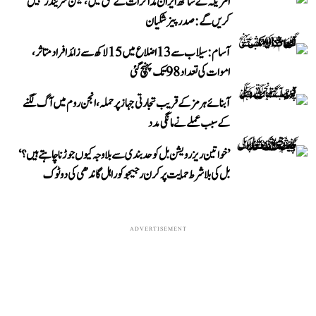
امریکہ کے ساتھ ایران مذاکرات کے حق میں، لیکن سرینڈر نہیں
کریں گے: صدر پیزشکیان
آسام: سیلاب سے 13 اضلاع میں 15 لاکھ سے زائد افراد متاثر،
اموات کی تعداد 98 تک پہنچ گئی
آبنائے ہرمز کے قریب تجارتی جہاز پر حملہ، انجن روم میں آگ لگنے
کے سبب عملے نے مانگی مدد
’خواتین ریزرویشن بل کو حدبندی سے بلا وجہ کیوں جوڑنا چاہتے ہیں؟‘
بل کی بلا شرط حمایت پر کرن رجیجو کو راہل گاندھی کی دوٹوک
ADVERTISEMENT