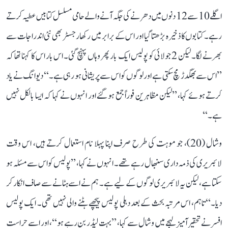
اگلے 10 سے 12 دنوں میں دھرنے کی جگہ آنے والے حامی مسلسل کتابیں عطیہ کرتے
رہے۔ کتابوں کا ذخیرہ بڑھتا گیا اور اس کے برابر میں رکھا رجسٹر بھی نئی اندراجات سے
بھرنے لگا۔ لیکن 2 جولائی کو پولیس ایک بار پھر وہاں پہنچ گئی۔ اس بار اس کا کہنا تھا کہ
’’اس سے بھگدڑ مچ سکتی ہے اور لوگوں کو اس سے پریشانی ہو رہی ہے۔‘‘ دیوانگ نے یاد
کرتے ہوئے کہا، ’’لیکن مظاہرین فوراً جمع ہو گئے اور انہوں نے کہا کہ ایسا بالکل نہیں
ہے۔‘‘
وشال (20)، جو موہت کی طرح صرف اپنا پہلا نام استعمال کرتے ہیں، اس وقت
لائبریری کی ذمہ داری سنبھال رہے تھے۔ انہوں نے کہا، ’’پولیس کو اس سے مسئلہ ہو
سکتا ہے، لیکن یہ لائبریری لوگوں کے لیے ہے۔ ہم نے اسے ہٹانے سے صاف انکار کر
دیا۔‘‘ تاہم، اس مرتبہ بحث کے بعد دہلی پولیس پیچھے ہٹنے والی نہیں تھی۔ ایک پولیس
افسر نے تحقیر آمیز لہجے میں وشال سے کہا، ’’بہت لیڈر بن رہے ہو‘‘، اور اسے حراست