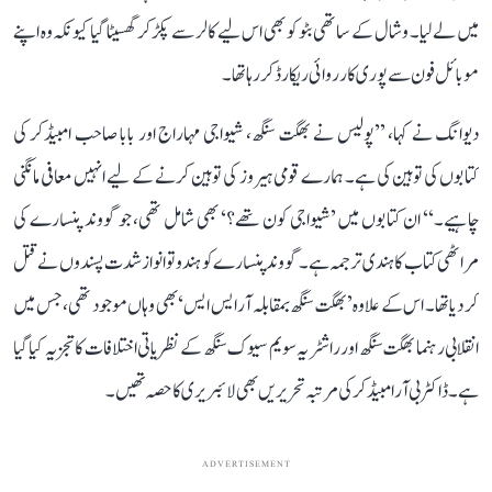
میں لے لیا۔ وشال کے ساتھی بٹو کو بھی اس لیے کالر سے پکڑ کر گھسیٹا گیا کیونکہ وہ اپنے
موبائل فون سے پوری کارروائی ریکارڈ کر رہا تھا۔
دیوانگ نے کہا، ’’پولیس نے بھگت سنگھ، شیواجی مہاراج اور بابا صاحب امبیڈکر کی
کتابوں کی توہین کی ہے۔ ہمارے قومی ہیروز کی توہین کرنے کے لیے انہیں معافی مانگنی
چاہیے۔‘‘ ان کتابوں میں ’شیواجی کون تھے؟‘ بھی شامل تھی، جو گووند پنسارے کی
مراٹھی کتاب کا ہندی ترجمہ ہے۔ گووند پنسارے کو ہندوتوا نواز شدت پسندوں نے قتل
کر دیا تھا۔ اس کے علاوہ ’بھگت سنگھ بمقابلہ آر ایس ایس‘ بھی وہاں موجود تھی، جس میں
انقلابی رہنما بھگت سنگھ اور راشٹریہ سویم سیوک سنگھ کے نظریاتی اختلافات کا تجزیہ کیا گیا
ہے۔ ڈاکٹر بی آر امبیڈکر کی مرتبہ تحریریں بھی لائبریری کا حصہ تھیں۔
ADVERTISEMENT