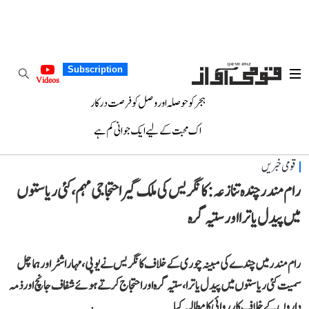
Subscription
Videos
ہجر کو حوصلہ اور وصل کو فرصت درکار
اک محبت کے لیے ایک جوانی کم ہے
قومی خبریں
رام مندر چندہ تنازعہ: کانگریس کی ملک گیر احتجاجی مہم، کئی ریاستوں
میں پیدل یاترا اور ستیہ گرہ
رام مندر میں چندے کی مبینہ چوری کے خلاف کانگریس نے یوپی، مہاراشٹر اور ہماچل
سمیت کئی ریاستوں میں پیدل یاترا، ستیہ گرہ اور احتجاج کرتے ہوئے شفاف جانچ اور ذمہ
داروں کے خلاف کارروائی کا مطالبہ کیا