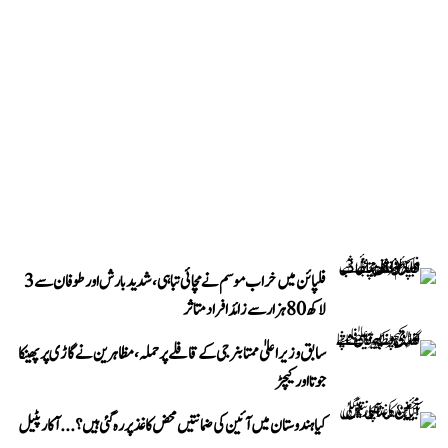
فلپائن میں خراب موسم نے مچائی تباہی، شدید بارش اور طوفان سے 3
لاکھ 80 ہزار سے زائد افراد متاثر
سابق وزیر اعلیٰ ممتا بنرجی کے قافلے پر حملہ، مظاہرین نے گاڑی پر پھینکا
جوتا اور کیچڑ
کیا ہندوستان میں آئین کی ضمانتیں محض کاغذ پر رہ گئی ہیں؟...آکار پٹیل