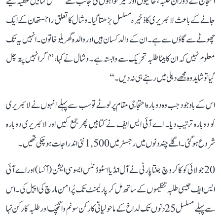
احتجاج کے دوران طلبہ، حامیوں اور خیرخواہوں کی جانب سے مسلسل کتابیں عطیہ کیے
جانے کے باعث لائبریری کا ذخیرہ مسلسل بڑھتا گیا۔ وشال کا تعلق راجستھان کے ایک
چھوٹے سے گاؤں سے ہے۔ ان کے والد کسان ہیں اور والدہ گھریلو خاتون۔ انہیں یہ تک
معلوم نہیں کہ ان کا بیٹا طلبہ تحریک سے وابستہ ہے۔ وشال نے کہا، ’’اگر انہیں پتہ چل
گیا تو شاید وہ مجھے دہلی میں رہنے ہی نہ دیں۔‘‘
اس کے باوجود جب وہ دوبارہ احتجاجی مقام پر لوٹے تو سب سے پہلے انہوں نے لائبریری
کو دوبارہ ترتیب دیا۔ اے آئی ایس ایف نے کتابیں پھر جمع کیں اور لائبریری دوبارہ
شروع ہو گئی۔ اگلے چند دنوں میں رجسٹر میں 1,500 نئی اندراجات ہو چکی تھیں۔
20 جولائی کو کاکروچ جنتا پارٹی نے آل انڈیا اسٹوڈنٹس ایسوسی ایشن (آئسا) اور اے آئی
ایس ایف جیسی طلبہ تنظیموں کے ساتھ مل کر پارلیمنٹ تک پُرامن مارچ کی اپیل کی۔ اس
سے پہلے مسلسل 25 دنوں تک لداخ کے ماحولیاتی کارکن سونم وانگچک اور طلبہ کارکن نہا