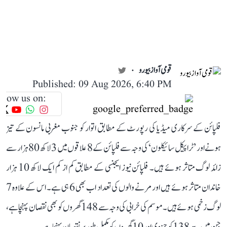
قومی آواز بیورو
Published: 09 Aug 2026, 6:40 PM
llow us on:
فلپائن کے سرکاری میڈیا کی رپورٹ کے مطابق اتوار کو جنوب مغربی مانسون کے تیز
ہونے اور ’ٹراپیکل سائیکلون‘ کی وجہ سے فلپائن کے 8 علاقوں میں 3 لاکھ 80 ہزار سے
زائد لوگ متاثر ہوئے ہیں۔ فلپائن نیوز ایجنسی کے مطابق کم از کم ایک لاکھ 10 ہزار
خاندان متاثر ہوئے ہیں اور مرنے والوں کی تعداد اب بھی 6 ہی ہے۔ اس کے علاوہ 7
لوگ زخمی ہوئے ہیں۔ موسم کی خرابی کی وجہ سے 148 گھروں کو بھی نقصان پہنچا ہے،