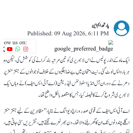
پارتھ ایم این
Published: 09 Aug 2026, 6:11 PM
llow us on:
ایک ماہ کے اندر پولیس نے اس لائبریری کو تین مرتبہ بند کرانے کی کوشش کی، لیکن وہ
ہر بار واپس لوٹ گئی۔ نیٹ امتحان میں بے ضابطگیوں کے خلاف نوجوانوں کے جنتر منتر پر
دھرنے کے دوران آل انڈیا اسٹوڈنٹس فیڈریشن (اے آئی ایس ایف) نے وہاں ایک
لائبریری شروع کرنے کا فیصلہ کیا، جس کا مقصد بالکل واضح تھا۔
اے آئی ایس ایف کے قومی صدر وراج دیوانگ نے بتایا، ’’مظاہرین کے لیے جنتر منتر
اگلے چند دنوں تک ان کا گھر بننے والا تھا۔ دن بھر نعرے لگتے ہیں، تقریریں سنی جاتی ہیں،