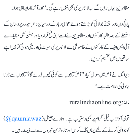
مظاہرین یہاں رہیں گے، یہ لائبریری بھی یہیں رہے گی۔‘‘ اور آخرکار ایسا ہی ہوا۔
پانچ دن بعد، 25 جولائی کو بڑھتے ہوئے عوامی دباؤ کے درمیان دھرمیندر پردھان کے
استعفے کے بعد طلبہ کارکنوں اور مظاہرین نے اسے اپنی فتح قرار دیا اور جشن بھی منایا۔ اے
آئی ایس ایف کے کارکنوں نے خاموشی سے لائبریری سمیٹ لی اور بچی ہوئی کتابیں اپنے
ساتھیوں میں تقسیم کردیں۔
دیوانگ نے آخر میں سوال کیا، ’’آخر کتابوں سے کوئی کیوں ڈرے گا؟ کتابوں سے ڈرنا
بزدلی کی علامت ہے۔‘‘
ماخذ: ruralindiaonline.org
قومی آواز اب ٹیلی گرام پر بھی دستیاب ہے۔ ہمارے چینل (
qaumiawaz@
)
کو جوائن کرنے کے لئے یہاں کلک کریں اور تازہ ترین خبروں سے اپ ڈیٹ رہیں۔