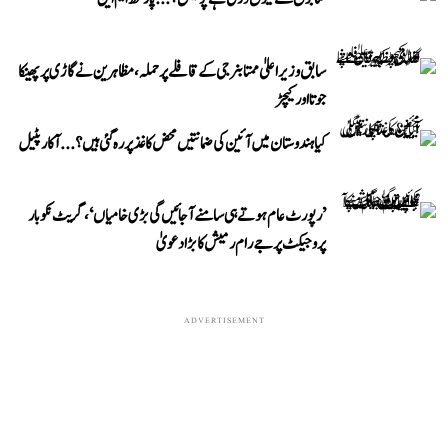
سابق وزیر اعلیٰ ممتا بنرجی کے قافلے پر حملہ، مظاہرین نے گاڑی پر پھینکا
جوتا اور کیچڑ
کیا ہندوستان میں آئین کی ضمانتیں محض کاغذ پر رہ گئی ہیں؟...آکار پٹیل
’رپورٹ عام ہوتے ہی سامنے آ جائیں گی بڑی خامیاں‘، گریٹ نکوبار
پروجیکٹ پر جے رام رمیش کا بڑا دعویٰ
ADVERTISEMENT