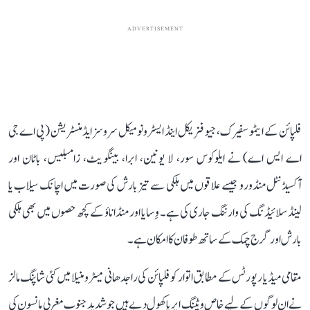
ADVERTISEMENT
فلپائن کے ایٹموسفیرک، جیو فزیکل اینڈ ایسٹرونومیکل سروسز ایڈمنسٹریشن (پی اے جی
اے ایس اے) نے ایلوکوس سور، لا یونین، ابرا، بینگویٹ، زامبلیس، باٹان اور
آکسیڈنٹل منڈورو جیسے علاقوں میں ہلکی سے تیز بارش کی صورت میں اچانک سیلاب یا
لینڈ سلائیڈنگ کی وارننگ جاری کی ہے۔ وِسایا اور منڈاناؤ کے کچھ حصوں میں بھی ہلکی
بارش اور گرج چمک کے ساتھ طوفان کا امکان ہے۔
مقامی میڈیا رپورٹس کے مطابق اتوار کو فلپائن کی راجدھانی میٹرو منیلا میں کئی شاپنگ مالز
نے ان لوگوں کے لیے خاص ویٹنگ ایریا کھول دیے ہیں جو شدید جنوب مغربی مانسون کی