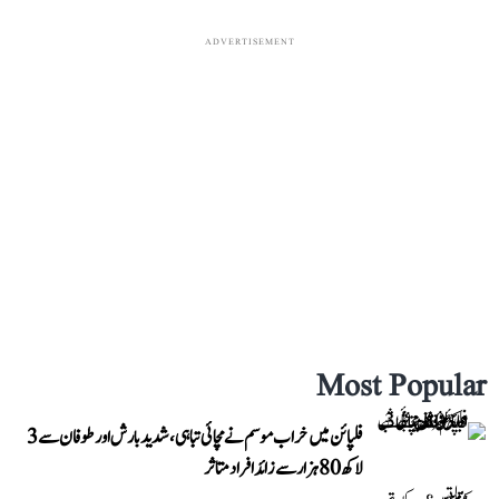
ADVERTISEMENT
Most Popular
فلپائن میں خراب موسم نے مچائی تباہی، شدید بارش اور طوفان سے 3
لاکھ 80 ہزار سے زائد افراد متاثر