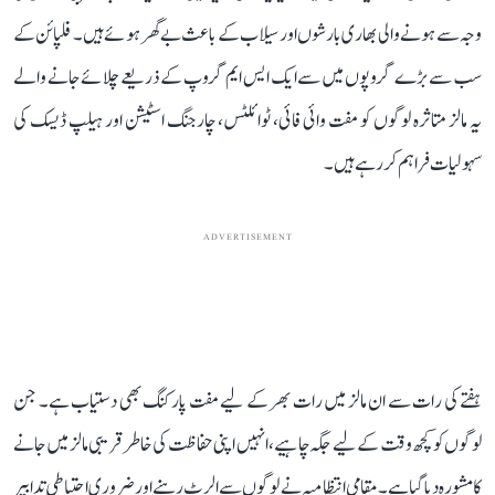
وجہ سے ہونے والی بھاری بارشوں اور سیلاب کے باعث بے گھر ہوئے ہیں۔ فلپائن کے
سب سے بڑے گروپوں میں سے ایک ایس ایم گروپ کے ذریعے چلائے جانے والے
یہ مالز متاثرہ لوگوں کو مفت وائی فائی، ٹوائلٹس، چارجنگ اسٹیشن اور ہیلپ ڈیسک کی
سہولیات فراہم کر رہے ہیں۔
ADVERTISEMENT
ہفتے کی رات سے ان مالز میں رات بھر کے لیے مفت پارکنگ بھی دستیاب ہے۔ جن
لوگوں کو کچھ وقت کے لیے جگہ چاہیے، انہیں اپنی حفاظت کی خاطر قریبی مالز میں جانے
کا مشورہ دیا گیا ہے۔ مقامی انتظامیہ نے لوگوں سے الرٹ رہنے اور ضروری احتیاطی تدابیر