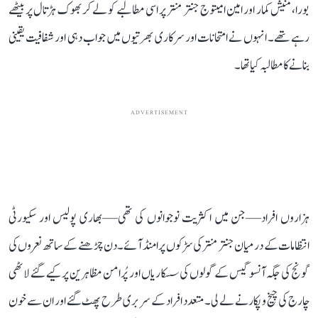
بورا، منیش کمار اور امین امیتوج جنتر منتر پر اسی مطالبے کو لے کر بھوک ہڑتال پر بیٹھے
رہے تھے۔ انہوں نے امتحانات اور سرکاری بھرتیوں میں جواب دہی اور شفافیت یقینی
بنانے کا مطالبہ کیا تھا۔
ADVERTISEMENT
ہزاروں افراد—جن میں اکثریت نوجوانوں کی تھی—بھاری پولیس اور سکیورٹی
انتظامات کے درمیان جنتر منتر کی سڑکوں پر امنڈ آئے۔ دن چڑھنے کے ساتھ نعروں کی
گونج کی جگہ آنسو گیس کے گولوں کی سسکاریاں اور پُرامن مظاہرین پر کیے گئے لاٹھی
چارج کی چیخ و پکار نے لے لی۔ متعدد افراد کے سر بری طرح پھٹ گئے اور ان سے خون