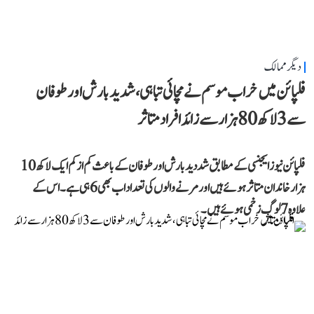
دیگر ممالک
فلپائن میں خراب موسم نے مچائی تباہی، شدید بارش اور طوفان
سے 3 لاکھ 80 ہزار سے زائد افراد متاثر
فلپائن نیوز ایجنسی کے مطابق شددید بارش اور طوفان کے باعث کم از کم ایک لاکھ 10
ہزار خاندان متاثر ہوئے ہیں اور مرنے والوں کی تعداد اب بھی 6 ہی ہے۔ اس کے
علاوہ 7 لوگ زخمی ہوئے ہیں۔