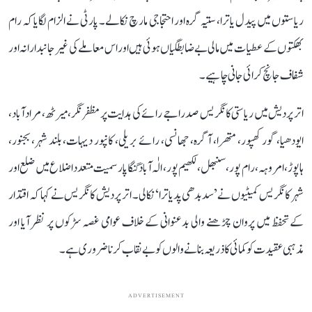
ریاستوں میں پیدل یاترا، ستیہ گرہ اور احتجاجی مارچ نکالے۔ پارٹی نے الزام لگایا کہ رام
بھکتوں کے عطیات میں مالی بے ضابطگیاں ہوئی ہیں اور اس معاملے کی غیر جانبدارانہ اور
شفاف جانچ کرائی جانی چاہیے۔
اتر پردیش میں ریاستی کانگریس صدر اجے رائے کی ہدایت پر مظفرنگر، میرٹھ، مرادآباد،
ایودھیا، گورکھپور، متھرا، آگرہ، جھانسی، رائے بریلی، کانپور دیہات، بلند شہر، بجنور،
ہاپوڑ، امروہہ، رام پور، سنبھل، لکھیم پور، الٰہ آباد گنگا پار سمیت متعدد اضلاع میں ضلع اور
شہر کانگریس کمیٹیوں نے ’سدبدھی پدیاترا‘ نکالی۔ اتر پردیش کانگریس نے کہا کہ اقتدار
کے تحفظ میں پروان چڑھنے والی بدعنوانی کے خلاف عوامی غصہ سڑکوں پر نظر آیا اور
مذہبی عقیدت کو کمائی کا ذریعہ بنانے والوں کو بے نقاب کرنا ضروری ہے۔
ADVERTISEMENT