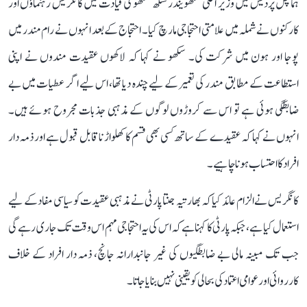
ہماچل پردیش میں وزیر اعلیٰ سکھویندر سنگھ سکھو کی قیادت میں کانگریس رہنماؤں اور
کارکنوں نے شملہ میں علامتی احتجاجی مارچ کیا۔ احتجاج کے بعد انہوں نے رام مندر میں
پوجا اور ہون میں شرکت کی۔ سکھو نے کہا کہ لاکھوں عقیدت مندوں نے اپنی
استطاعت کے مطابق مندر کی تعمیر کے لیے چندہ دیا تھا، اس لیے اگر عطیات میں بے
ضابطگی ہوئی ہے تو اس سے کروڑوں لوگوں کے مذہبی جذبات مجروح ہوئے ہیں۔
انہوں نے کہا کہ عقیدے کے ساتھ کسی بھی قسم کا کھلواڑ ناقابل قبول ہے اور ذمہ دار
افراد کا احتساب ہونا چاہیے۔
کانگریس نے الزام عائد کیا کہ بھارتیہ جنتا پارٹی نے مذہبی عقیدت کو سیاسی مفاد کے لیے
استعمال کیا ہے، جبکہ پارٹی کا کہنا ہے کہ اس کی یہ احتجاجی مہم اس وقت تک جاری رہے گی
جب تک مبینہ مالی بے ضابطگیوں کی غیر جانبدارانہ جانچ، ذمہ دار افراد کے خلاف
کارروائی اور عوامی اعتماد کی بحالی کو یقینی نہیں بنایا جاتا۔