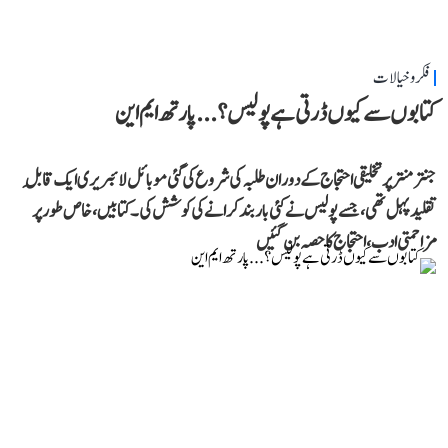
فکر و خیالات
کتابوں سے کیوں ڈرتی ہے پولیس؟...پارتھ ایم این
جنتر منتر پر تخلیقی احتجاج کے دوران طلبہ کی شروع کی گئی موبائل لائبریری ایک قابلِ
تقلید پہل تھی، جسے پولیس نے کئی بار بند کرانے کی کوشش کی۔ کتابیں، خاص طور پر
مزاحمتی ادب، احتجاج کا حصہ بن گئیں