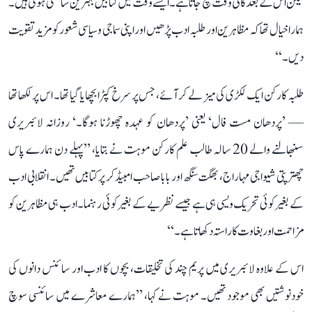
لیکن اس کے بعد کافی وقت بچ جاتا ہے۔ ایسے وقت میں کتابیں بہترین ساتھی ہوتی ہیں۔
ہمارا خیال تھا کہ مظاہرین اور طلبہ ادب پڑھیں اور اپنی سماجی و سیاسی شعور کو مزید تقویت
دیں۔‘‘
طلبہ کارکن ایک لکڑی کی میز لے کر آئے، جس پر سرخ کپڑا بچھایا گیا تھا۔ اس پر لکھا تھا
— ’پردھان مست فال‘ یعنی ’پردھان کو عہدہ چھوڑنا ہوگا۔‘ روزانہ لائبریری
سنبھالنے والے 20 سالہ طالب علم کارکن موہت نے بتایا، ’’پہلے دن ہمارے پاس
چھترپتی شیواجی مہاراج، بھگت سنگھ اور بابا صاحب امبیڈکر پر کتابیں تھیں۔ انقلابی ادب
کے بغیر کوئی تحریک ویسی ہی ہے جیسے نظریے کے بغیر کوئی رہنما۔ ادب ہی مظاہرین کو
مزاحمت اور بغاوت کا راستہ دکھاتا ہے۔‘‘
اس کے علاوہ لائبریری میں پریم چند کی تخلیقات، بچوں کا ادب اور سائنس دانوں کی
خودنوشتیں بھی موجود تھیں۔ موہت نے کہا، ’’ہمارے معاشرے میں سائنسی سوچ