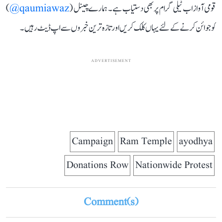
قومی آواز اب ٹیلی گرام پر بھی دستیاب ہے۔ ہمارے چینل (
qaumiawaz@
)
کو جوائن کرنے کے لئے یہاں کلک کریں اور تازہ ترین خبروں سے اپ ڈیٹ رہیں۔
ADVERTISEMENT
Campaign
Ram Temple
ayodhya
Donations Row
Nationwide Protest
Comment(s)