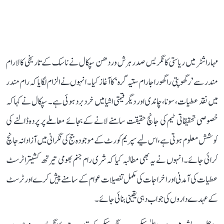
مہاراشٹر میں ریاستی کانگریس صدر ہرش وردھن سپکال نے ناسک کے تاریخی کالارام
مندر سے ’رگھوپتی راگھو راجارام ستیہ گرہ‘ کا آغاز کیا۔ انہوں نے الزام لگایا کہ رام مندر
میں نقد عطیات، سونا، چاندی اور دیگر قیمتی اشیا میں خردبرد ہوئی ہے۔ سپکال نے کہا کہ
خصوصی تحقیقاتی ٹیم کی جانچ حقیقت سامنے لانے کے بجائے معاملے پر پردہ ڈالنے کی
کوشش معلوم ہوتی ہے، اس لیے سپریم کورٹ کے موجودہ جج کی نگرانی میں آزادانہ جانچ
کرائی جائے۔ انہوں نے یہ بھی مطالبہ کیا کہ شری رام جنم بھومی تیرتھ کشیترا ٹرسٹ
عطیات کی آمدنی اور اخراجات کی مکمل تفصیلات عوام کے سامنے پیش کرے اور ٹرسٹ
کے عہدے داروں کی جواب دہی یقینی بنائی جائے۔