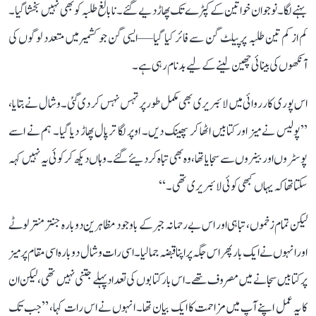
بہنے لگا۔ نوجوان خواتین کے کپڑے تک پھاڑ دیے گئے۔ نابالغ طلبہ کو بھی نہیں بخشا گیا۔
کم از کم تین طلبہ پر پیلٹ گن سے فائر کیا گیا—ایسی گن جو کشمیر میں متعدد لوگوں کی
آنکھوں کی بینائی چھین لینے کے لیے بدنام رہی ہے۔
اس پوری کارروائی میں لائبریری بھی مکمل طور پر تہس نہس کر دی گئی۔ وشال نے بتایا،
’’پولیس نے میز اور کتابیں اٹھا کر پھینک دیں۔ اوپر لگا ترپال پھاڑ دیا گیا۔ ہم نے اسے
پوسٹروں اور بینروں سے سجایا تھا، وہ بھی تباہ کر دیئے گئے۔ وہاں دیکھ کر کوئی یہ نہیں کہہ
سکتا تھا کہ یہاں کبھی کوئی لائبریری تھی۔‘‘
لیکن تمام زخموں، تباہی اور اس بے رحمانہ جبر کے باوجود مظاہرین دوبارہ جنتر منتر لوٹے
اور انہوں نے ایک بار پھر اس جگہ پر اپنا قبضہ جما لیا۔ اسی رات وشال دوبارہ اسی مقام پر میز
پر کتابیں سجانے میں مصروف تھے۔ اس بار کتابوں کی تعداد پہلے جتنی نہیں تھی، لیکن ان
کا یہ عمل اپنے آپ میں مزاحمت کا ایک بیان تھا۔ انہوں نے اس رات کہا، ’’جب تک