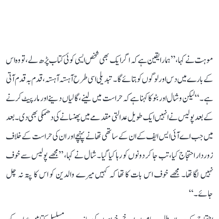
موہت نے کہا، ’’ہمارا یقین ہے کہ اگر ایک بھی شخص ایسی کوئی کتاب پڑھ لے، تو وہ اس
کے بارے میں دس اور لوگوں کو بتائے گا۔ تبدیلی اسی طرح آہستہ آہستہ، قدم بہ قدم آتی
ہے۔‘‘ لیکن وشال اور بٹو کا کہنا ہے کہ حراست میں لینے، گالیاں دینے اور مارپیٹ کرنے
کے بعد پولیس نے انہیں ایک طویل عدالتی مقدمے میں پھنسانے کی دھمکی بھی دی۔ بعد
میں جب اے آئی ایس ایف کے ان کے ساتھی تھانے پہنچے اور ان کی حراست کے خلاف
زوردار احتجاج کیا، تب جا کر دونوں کو رہا کیا گیا۔ شال نے کہا، ’’مجھے پولیس سے خوف
نہیں لگا تھا۔ مجھے خوف اس بات کا تھا کہ کہیں میرے والدین کو اس کا پتہ نہ چل
جائے۔‘‘