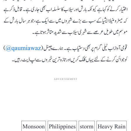
اختیار کرنے کو کہا ہے کیونکہ بارش اور سیلاب کا سلسلہ اب بھی جاری ہے۔ قابل ذکر ہے
کہ میٹرو منیلا ایشیا کے سب سے بڑے شہروں میں سے ایک ہے، جو ہر سال بارش کے
موسم میں طویل عرصے سے شہری سیلاب سے شدید متاثر ہوتا ہے۔
قومی آواز اب ٹیلی گرام پر بھی دستیاب ہے۔ ہمارے چینل (
qaumiawaz@
)
کو جوائن کرنے کے لئے یہاں کلک کریں اور تازہ ترین خبروں سے اپ ڈیٹ رہیں۔
ADVERTISEMENT
Monsoon
Philippines
storm
Heavy Rain