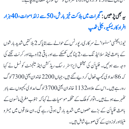
جن میں سے 138 کو جزوی اور 10 گھروں کو مکمل طور پر نقصان پہنچا ہے۔
یہ بھی پڑھیں :
گجرات میں ہلاکت خیز بارش، 50 سے زائد اموات، 40 ہزار
افراد کا ریسکیو، بجلی ٹھپ
نیوز ایجنسی ’سنہوا‘ نے سرکاری رپورٹس کے حوالے سے بتایا کہ 2 ہلاکتیں شدید بارشوں
کے باعث لینڈ سلائیڈنگ سے، 2 چٹانیں کھسکنے سے اور باقی 2 ڈوبنے اور کرنٹ لگنے کی
وجہ سے ہوئیں۔ فلپائن کی نیشنل ڈیزاسٹر رسک ریڈکشن اینڈ مینجمنٹ کونسل نے کہا
کہ 86 امدادی کیمپ فعال کر دیے گئے ہیں، جہاں 2200 خاندان یعنی 7300 لوگ
رہ رہے ہیں۔ اس کے علاوہ 1132 خاندان یعنی 3700 لوگ امدادی کیمپوں سے باہر
ٹھہرے ہوئے ہیں۔ اتوار کو ملک کے محکمہ موسمیات نے کہا کہ جنوب مغربی مانسون کے
باعث فلپائن کے بڑے حصوں میں شدید بارش ہوتی رہے گی۔ ان علاقوں میں میٹرو
منیلا اور لوزون کے کئی صوبے شامل ہیں۔