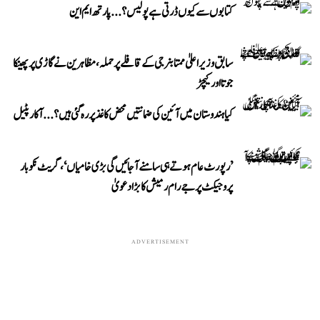
کتابوں سے کیوں ڈرتی ہے پولیس؟...پارتھ ایم این
سابق وزیر اعلیٰ ممتا بنرجی کے قافلے پر حملہ، مظاہرین نے گاڑی پر پھینکا
جوتا اور کیچڑ
کیا ہندوستان میں آئین کی ضمانتیں محض کاغذ پر رہ گئی ہیں؟...آکار پٹیل
’رپورٹ عام ہوتے ہی سامنے آ جائیں گی بڑی خامیاں‘، گریٹ نکوبار
پروجیکٹ پر جے رام رمیش کا بڑا دعویٰ
ADVERTISEMENT