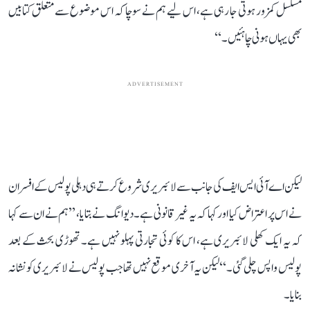
مسلسل کمزور ہوتی جا رہی ہے، اس لیے ہم نے سوچا کہ اس موضوع سے متعلق کتابیں
بھی یہاں ہونی چاہئیں۔‘‘
ADVERTISEMENT
لیکن اے آئی ایس ایف کی جانب سے لائبریری شروع کرتے ہی دہلی پولیس کے افسران
نے اس پر اعتراض کیا اور کہا کہ یہ غیر قانونی ہے۔ دیوانگ نے بتایا، ’’ہم نے ان سے کہا
کہ یہ ایک کھلی لائبریری ہے، اس کا کوئی تجارتی پہلو نہیں ہے۔ تھوڑی بحث کے بعد
پولیس واپس چلی گئی۔‘‘ لیکن یہ آخری موقع نہیں تھا جب پولیس نے لائبریری کو نشانہ
بنایا۔