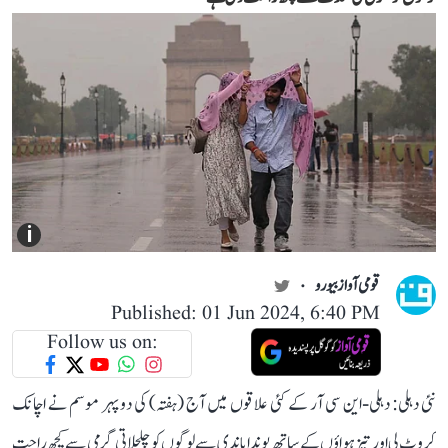
i
قومی آواز بیورو
Published: 01 Jun 2024, 6:40 PM
Follow us on:
نئی دہلی: دہلی-این سی آر کے کئی علاقوں میں آج (ہفتہ) کی دوپہر موسم نے اچانک
کروٹ لی اور تیز ہواؤں کے ساتھ بوندا باندی سے لوگوں کو چلچلاتی گرمی سے کچھ راحت