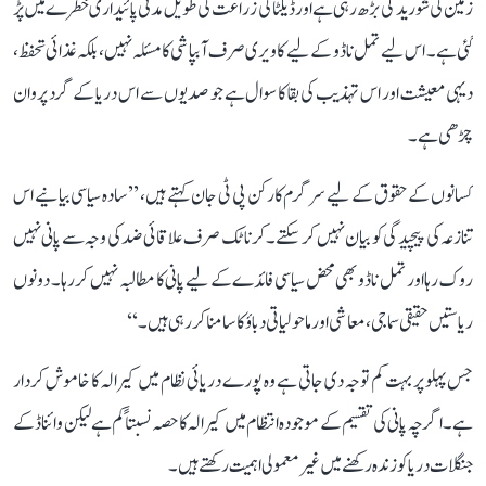
زمین کی شوریدگی بڑھ رہی ہے اور ڈیلٹا کی زراعت کی طویل مدتی پائیداری خطرے میں پڑ
گئی ہے۔ اس لیے تمل ناڈو کے لیے کاویری صرف آبپاشی کا مسئلہ نہیں، بلکہ غذائی تحفظ،
دیہی معیشت اور اس تہذیب کی بقا کا سوال ہے جو صدیوں سے اس دریا کے گرد پروان
چڑھی ہے۔
کسانوں کے حقوق کے لیے سرگرم کارکن پی ٹی جان کہتے ہیں، ’’سادہ سیاسی بیانیے اس
تنازعہ کی پیچیدگی کو بیان نہیں کر سکتے۔ کرناٹک صرف علاقائی ضد کی وجہ سے پانی نہیں
روک رہا اور تمل ناڈو بھی محض سیاسی فائدے کے لیے پانی کا مطالبہ نہیں کر رہا۔ دونوں
ریاستیں حقیقی سماجی، معاشی اور ماحولیاتی دباؤ کا سامنا کر رہی ہیں۔‘‘
جس پہلو پر بہت کم توجہ دی جاتی ہے وہ پورے دریائی نظام میں کیرالہ کا خاموش کردار
ہے۔ اگرچہ پانی کی تقسیم کے موجودہ انتظام میں کیرالہ کا حصہ نسبتاً کم ہے لیکن وائناڈ کے
جنگلات دریا کو زندہ رکھنے میں غیر معمولی اہمیت رکھتے ہیں۔