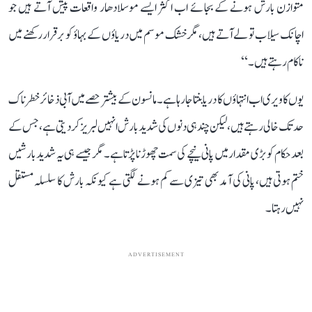
متوازن بارش ہونے کے بجائے اب اکثر ایسے موسلادھار واقعات پیش آتے ہیں جو
اچانک سیلاب تو لے آتے ہیں، مگر خشک موسم میں دریاؤں کے بہاؤ کو برقرار رکھنے میں
ناکام رہتے ہیں۔‘‘
یوں کاویری اب انتہاؤں کا دریا بنتا جا رہا ہے۔ مانسون کے بیشتر حصے میں آبی ذخائر خطرناک
حد تک خالی رہتے ہیں، لیکن چند ہی دنوں کی شدید بارش انہیں لبریز کر دیتی ہے، جس کے
بعد حکام کو بڑی مقدار میں پانی نیچے کی سمت چھوڑنا پڑتا ہے۔ مگر جیسے ہی یہ شدید بارشیں
ختم ہوتی ہیں، پانی کی آمد بھی تیزی سے کم ہونے لگتی ہے کیونکہ بارش کا سلسلہ مستقل
نہیں رہتا۔
ADVERTISEMENT