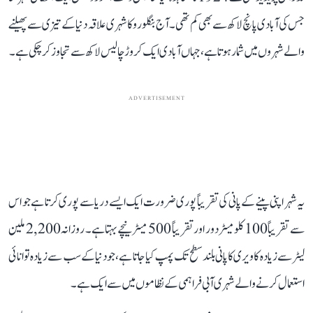
جس کی آبادی پانچ لاکھ سے بھی کم تھی۔ آج بنگلورو کا شہری علاقہ دنیا کے تیزی سے پھیلنے
والے شہروں میں شمار ہوتا ہے، جہاں آبادی ایک کروڑ چالیس لاکھ سے تجاوز کر چکی ہے۔
ADVERTISEMENT
یہ شہر اپنی پینے کے پانی کی تقریباً پوری ضرورت ایک ایسے دریا سے پوری کرتا ہے جو اس
سے تقریباً 100 کلومیٹر دور اور تقریباً 500 میٹر نیچے بہتا ہے۔ روزانہ 2,200 ملین
لیٹر سے زیادہ کاویری کا پانی بلند سطح تک پمپ کیا جاتا ہے، جو دنیا کے سب سے زیادہ توانائی
استعمال کرنے والے شہری آبی فراہمی کے نظاموں میں سے ایک ہے۔