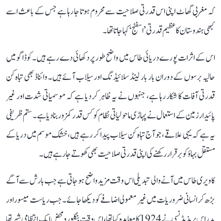
کہ مغربی گھاٹ اپنی اس قدرتی صلاحیت سے محروم ہوتا جا رہا ہے جس کے باعث اسے
کبھی ہندوستان کا عظیم قدرتی ’اسفنج‘ کہا جاتا تھا۔
اس کے اثرات پورے دریائی طاس میں واضح طور پر دکھائی دے رہے ہیں۔ کوڈاگو میں
حالیہ برسوں کے دوران بار بار لینڈ سلائیڈنگ اور سیلاب آئے ہیں۔ وائناڈ بھی تباہ کن
قدرتی آفات کا شکار رہا ہے، جنہوں نے یہ ظاہر کر دیا ہے کہ موسمیاتی شدت اور غیر
پائیدار زمین کے استعمال نے پہاڑی ماحولیاتی نظام کو کس قدر کمزور بنا دیا ہے۔ ستم ظریفی
یہ ہے کہ یہی علاقے، جو آج تباہ کن سیلاب پیدا کر رہے ہیں، خشک موسم میں دریا کے
مستقل بہاؤ کو برقرار رکھنے کی اپنی قدرتی صلاحیت بھی کھوتے جا رہے ہیں۔
کاویری طاس میں آنے والی تبدیلی اس وقت مزید واضح ہو جاتی ہے جب بارش سے آگے
بڑھ کر انسانی ضروریات میں غیر معمولی اضافے کو دیکھا جائے۔ جب ریاست میسور اور
مدراس پریذیڈنسی نے 1924 کا معاہدہ کیا تھا، اس وقت بنگلورو محض ایک انتظامی شہر تھا