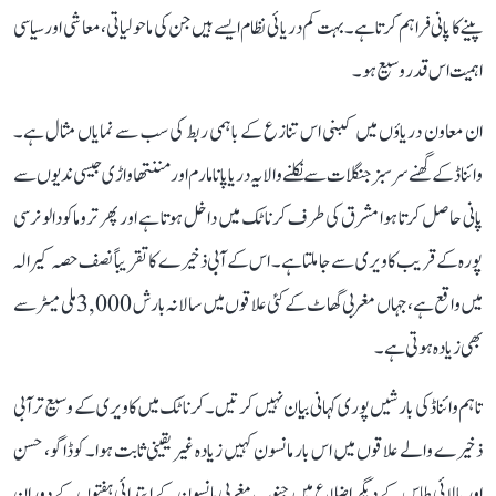
پینے کا پانی فراہم کرتا ہے۔ بہت کم دریائی نظام ایسے ہیں جن کی ماحولیاتی، معاشی اور سیاسی
اہمیت اس قدر وسیع ہو۔
ان معاون دریاؤں میں کبنی اس تنازع کے باہمی ربط کی سب سے نمایاں مثال ہے۔
وائناڈ کے گھنے سرسبز جنگلات سے نکلنے والا یہ دریا پانامارم اور مننتھاواڑی جیسی ندیوں سے
پانی حاصل کرتا ہوا مشرق کی طرف کرناٹک میں داخل ہوتا ہے اور پھر تروماکودالو نرسی
پورہ کے قریب کاویری سے جا ملتا ہے۔ اس کے آبی ذخیرے کا تقریباً نصف حصہ کیرالہ
میں واقع ہے، جہاں مغربی گھاٹ کے کئی علاقوں میں سالانہ بارش 3,000 ملی میٹر سے
بھی زیادہ ہوتی ہے۔
تاہم وائناڈ کی بارشیں پوری کہانی بیان نہیں کرتیں۔ کرناٹک میں کاویری کے وسیع تر آبی
ذخیرے والے علاقوں میں اس بار مانسون کہیں زیادہ غیر یقینی ثابت ہوا۔ کوڈاگو، حسن
اور بالائی طاس کے دیگر اضلاع میں جنوب مغربی مانسون کے ابتدائی ہفتوں کے دوران