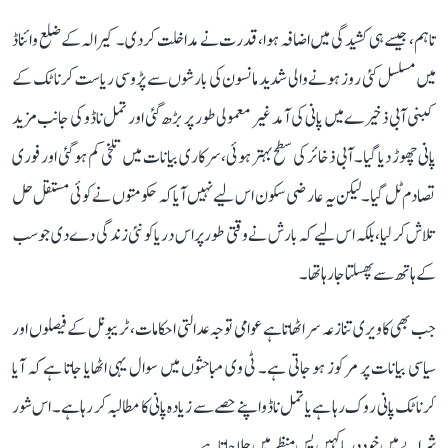
تاہم، جیسے ہی کشیدگی میں اضافہ ہوا، قدرت نے مداخلت کر دی۔ کیرالہ کے ضلع وائناڈ
میں مسلسل کئی روز ہونے والی شدید مانسون کی بارشوں سے پڑوسی ریاست کرناٹک کے
کبنی آبی ذخیرے میں پانی کی آمد غیر معمولی طور پر بڑھ گئی اور تمل ناڈو کی جانب مزید
پانی چھوڑ دیا گیا۔ آبی ذخائر کی سطح بہتر ہوئی، سرکاری بیانات میں تلخی کم ہو گئی اور فوری
تصادم ٹل گیا۔ لیکن یہ عارضی سکون اس لیے نہیں آیا کہ حکومتوں نے کوئی مستقل حل
تلاش کر لیا، بلکہ اس لیے کہ بارش نے وقتی طور پر اس دریا کو نئی زندگی دے دی جو سب
کے ہاتھ سے پھسلتا جا رہا تھا۔
جب بھی کاویری تنازعہ سر اٹھاتا ہے عوامی توجہ عدالتی احکامات، ٹریبونل کے فیصلوں اور
سیاسی بیانات پر مرکوز ہو جاتی ہے۔ ٹی وی مباحثوں میں سوال یہی اٹھایا جاتا ہے کہ آیا
کرناٹک پانی روک رہا ہے یا تمل ناڈو اپنے حصے سے زیادہ پانی کا مطالبہ کر رہا ہے۔ اس شور
شرابے میں خود دریا کہیں پس منظر میں چلا جاتا ہے۔