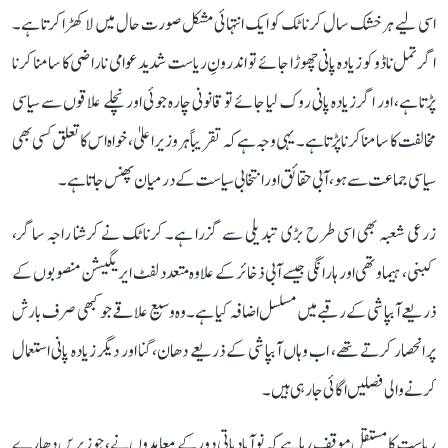
اسی لیے ہر خشک سال کرناٹک کو ایک انتہائی مشکل صورت حال میں لا کھڑا کرتا ہے۔
اگر تمل ناڈو کو زیادہ پانی چھوڑا جائے تو اندرونِ ریاست شدید عوامی ناراضی کا سامنا کرنا
پڑتا ہے، اور اگر زیادہ پانی روک لیا جائے تو قانونی چارہ جوئی اور نچلے علاقوں سے سیاسی
مخالفت کا سامنا کرنا پڑتا ہے۔ یہی وجہ ہے کہ تقریباً ہر وزیر اعلیٰ، خواہ اس کا تعلق کسی بھی
سیاسی جماعت سے ہو، آبی حقائق اور انتخابی سیاست کے درمیان پھنس جاتا ہے۔
زرعی شعبہ بھی اسی طرح بڑی تبدیلی سے گزرا ہے۔ کرناٹک نے کرشنا راجہ ساگر،
کبنی، ہیماوتھی اور ہارانگی جیسے آبی ذخائر کے علاوہ متعدد لفٹ ایریگیشن منصوبوں کے
ذریعے آبپاشی کے رقبے میں مسلسل اضافہ کیا ہے۔ وہ وسیع علاقے جو کبھی صرف بارش
پر انحصار کرتے تھے، اب وہاں آبپاشی کے ذریعے دھان، گنا اور دیگر زیادہ پانی استعمال
کرنے والی فصلیں اگائی جا رہی ہیں۔
ریاست کا مستقل موقف رہا ہے کہ نوآبادیاتی دور کے معاہدوں نے، جو زیریں دھارے