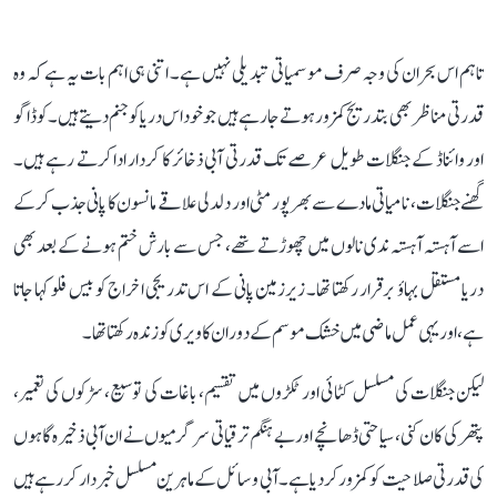
تاہم اس بحران کی وجہ صرف موسمیاتی تبدیلی نہیں ہے۔ اتنی ہی اہم بات یہ ہے کہ وہ
قدرتی مناظر بھی بتدریج کمزور ہوتے جا رہے ہیں جو خود اس دریا کو جنم دیتے ہیں۔ کوڈاگو
اور وائناڈ کے جنگلات طویل عرصے تک قدرتی آبی ذخائر کا کردار ادا کرتے رہے ہیں۔
گھنے جنگلات، نامیاتی مادے سے بھرپور مٹی اور دلدلی علاقے مانسون کا پانی جذب کر کے
اسے آہستہ آہستہ ندی نالوں میں چھوڑتے تھے، جس سے بارش ختم ہونے کے بعد بھی
دریا مستقل بہاؤ برقرار رکھتا تھا۔ زیرزمین پانی کے اس تدریجی اخراج کو بیس فلو کہا جاتا
ہے، اور یہی عمل ماضی میں خشک موسم کے دوران کاویری کو زندہ رکھتا تھا۔
لیکن جنگلات کی مسلسل کٹائی اور ٹکڑوں میں تقسیم، باغات کی توسیع، سڑکوں کی تعمیر،
پتھر کی کان کنی، سیاحتی ڈھانچے اور بے ہنگم ترقیاتی سرگرمیوں نے ان آبی ذخیرہ گاہوں
کی قدرتی صلاحیت کو کمزور کر دیا ہے۔ آبی وسائل کے ماہرین مسلسل خبردار کر رہے ہیں