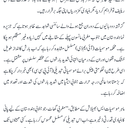
ریلیف تو فراہم کر دیا، مگر بنیادی کمزوریاں اپنی جگہ برقرار رہیں۔
گزشتہ دو دہائیوں کے دوران جمع ہونے والے سائنسی شواہد سے ظاہر ہوتا ہے کہ جزیرہ
نما ہندوستان میں جنوب مغربی مانسون پہلے کے مقابلے میں کہیں زیادہ غیر مستحکم ہو چکا
ہے۔ محکمہ موسمیات (آئی ایم ڈی) مسلسل مشاہدہ کر رہا ہے کہ اب بارش کا انداز طویل
خشک وقفوں اور ان کے درمیان انتہائی شدید بارشوں کے مختصر سلسلوں پر مشتمل ہے۔
اسی طرح بین الحکومتی پینل برائے موسمیاتی تبدیلی (آئی پی سی سی) بھی خبردار کر چکا ہے
کہ بڑھتا ہوا عالمی درجہ حرارت جنوبی ایشیا میں شدید بارشوں کی شدت اور تعداد میں
اضافہ کر رہا ہے۔
ماہر موسمیات ایس ابھیلاش کے مطابق، ’’مغربی گھاٹ، جو جنوبی ہندوستان کے لیے پانی
کا بنیادی قدرتی ذخیرہ ہے، اب اس تبدیلی کو مسلسل محسوس کر رہا ہے۔ کئی مہینوں تک