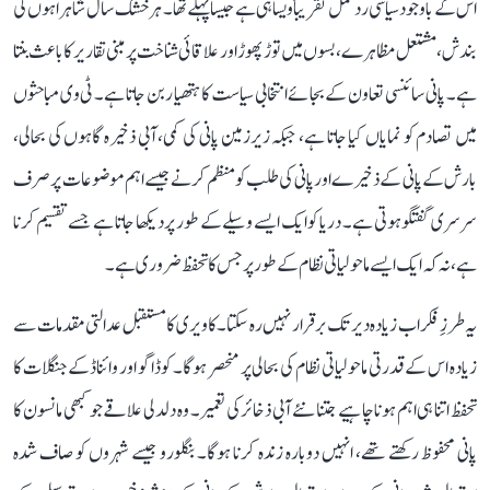
اس کے باوجود سیاسی ردعمل تقریباً ویسا ہی ہے جیسا پہلے تھا۔ ہر خشک سال شاہراہوں کی
بندش، مشتعل مظاہرے، بسوں میں توڑ پھوڑ اور علاقائی شناخت پر مبنی تقاریر کا باعث بنتا
ہے۔ پانی سائنسی تعاون کے بجائے انتخابی سیاست کا ہتھیار بن جاتا ہے۔ ٹی وی مباحثوں
میں تصادم کو نمایاں کیا جاتا ہے، جبکہ زیرزمین پانی کی کمی، آبی ذخیرہ گاہوں کی بحالی،
بارش کے پانی کے ذخیرے اور پانی کی طلب کو منظم کرنے جیسے اہم موضوعات پر صرف
سرسری گفتگو ہوتی ہے۔ دریا کو ایک ایسے وسیلے کے طور پر دیکھا جاتا ہے جسے تقسیم کرنا
ہے، نہ کہ ایک ایسے ماحولیاتی نظام کے طور پر جس کا تحفظ ضروری ہے۔
یہ طرزِ فکر اب زیادہ دیر تک برقرار نہیں رہ سکتا۔ کاویری کا مستقبل عدالتی مقدمات سے
زیادہ اس کے قدرتی ماحولیاتی نظام کی بحالی پر منحصر ہوگا۔ کوڈاگو اور وائناڈ کے جنگلات کا
تحفظ اتنا ہی اہم ہونا چاہیے جتنا نئے آبی ذخائر کی تعمیر۔ وہ دلدلی علاقے جو کبھی مانسون کا
پانی محفوظ رکھتے تھے، انہیں دوبارہ زندہ کرنا ہوگا۔ بنگلورو جیسے شہروں کو صاف شدہ