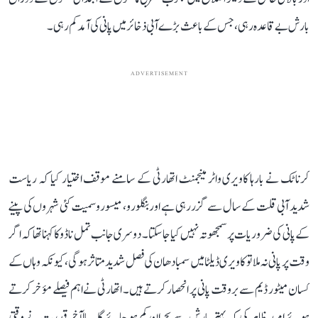
بارش بے قاعدہ رہی، جس کے باعث بڑے آبی ذخائر میں پانی کی آمد کم رہی۔
ADVERTISEMENT
کرناٹک نے بارہا کاویری واٹر مینجمنٹ اتھارٹی کے سامنے موقف اختیار کیا کہ ریاست
شدید آبی قلت کے سال سے گزر رہی ہے اور بنگلورو، میسورو سمیت کئی شہروں کی پینے
کے پانی کی ضروریات پر سمجھوتہ نہیں کیا جا سکتا۔ دوسری جانب تمل ناڈو کا کہنا تھا کہ اگر
وقت پر پانی نہ ملا تو کاویری ڈیلٹا میں سمبا دھان کی فصل شدید متاثر ہوگی، کیونکہ وہاں کے
کسان میٹور ڈیم سے بروقت پانی پر انحصار کرتے ہیں۔ اتھارٹی نے اہم فیصلے مؤخر کرتے
ہوئے امید ظاہر کی کہ بہتر بارش سے بحران کم ہو جائے گا۔ بالآخر قدرت نے وقتی