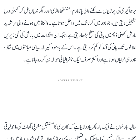
برہماگیری کی پہاڑیوں سے نکلنے والی پانامارم، مننتھاواڑی اور دیگر ندیاں مل کر کبنی دریا
تشکیل دیتی ہیں، جو بعد میں کرناٹک میں داخل ہوتا ہے۔ وائناڈ میں ہونے والی ہر شدید
بارش کبنی ڈیم میں پانی کی سطح بڑھا دیتی ہے، جبکہ ان جنگلات میں بارش کی کمی زیریں
علاقوں تک پانی کی آمد کو کم کر دیتی ہے۔ اس کے باوجود کیرالہ سیاسی مباحثوں میں شاذ و
نادر ہی نمایاں ہوتا ہے اور اکثر صرف ایک جغرافیائی حوالہ بن کر رہ جاتا ہے۔
ADVERTISEMENT
حالیہ بارشوں نے ایک بار پھر یاد دلایا ہے کہ کاویری کا مستقبل مغربی گھاٹ کی ماحولیاتی
صحت سے الگ نہیں کیا جا سکتا۔ بدقسمتی سے یہی پہاڑی علاقے خود شدید دباؤ میں ہیں۔