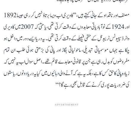
مصنف اور ناقد او کے جانی کہتے ہیں، ’’کاویری اب ویسا برتاؤ نہیں کر رہی جیسا 1892
اور 1924 کے نوآبادیاتی معاہدوں کے وقت کرتی تھی، یا حتیٰ کہ 2007 میں کاویری
واٹر ڈسپیوٹس ٹریبونل کے حتمی فیصلے کے وقت کرتی تھی۔ یہ دریا ایسے دور میں داخل ہو
چکا ہے جہاں موسمیاتی تبدیلی، ماحولیاتی بگاڑ اور پانی کی بڑھتی ہوئی طلب ان تمام
مفروضوں کو بدل رہی ہے جن پر قانونی معاہدے قائم تھے۔ اصل سوال اب یہ نہیں کہ
زیادہ پانی کا حق کس کا ہے، بلکہ یہ ہے کہ آنے والی دہائیوں میں کیا یہ دریا دونوں ریاستوں
کی ضروریات پوری کرنے کے قابل بھی رہے گا؟‘‘
ADVERTISEMENT