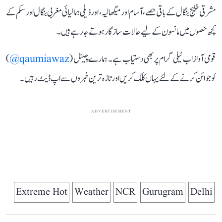
مشرقی خلیج بنگال کے باقی حصے، آسام اور میگھالیہ، اور ذیلی ہمالیائی مغربی بنگال اور سکم کے
کچھ حصوں میں مانسون کے لیے حالات سازگار ہوتے جا رہے ہیں۔
قومی آواز اب ٹیلی گرام پر بھی دستیاب ہے۔ ہمارے چینل (
qaumiawaz@
)
کو جوائن کرنے کے لئے یہاں کلک کریں اور تازہ ترین خبروں سے اپ ڈیٹ رہیں۔
ADVERTISEMENT
Extreme Hot
Weather
NCR
Gurugram
Delhi