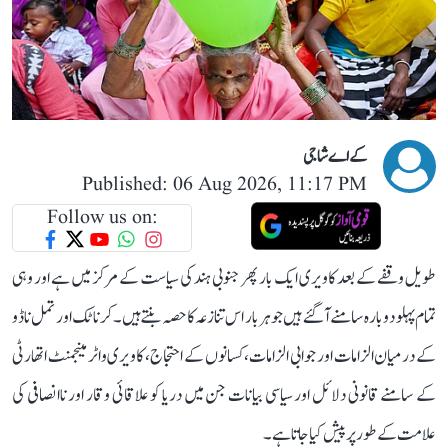
کے اے شاجی
Published: 06 Aug 2026, 11:17 PM
Follow us on:
طویل وقفے کے بعد کاویری ایک بار پھر جنوبی ہند کی سیاست کے مرکز میں ہے اور وہی
تمام پہلو دوبارہ سامنے آ گئے ہیں جو ہر بار اس تنازعہ کا حصہ بنتے ہیں۔ کرناٹک اور تمل ناڈو
کے درمیان الزامات اور جوابی الزامات، کسانوں کے احتجاج، کاویری واٹر مینجمنٹ اتھارٹی
کے سامنے قانونی دلائل اور سیاسی بیانات جن میں دریا کو علاقائی وقار اور ناانصافی کی
علامت کے طور پر پیش کیا جاتا ہے۔