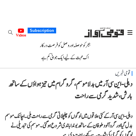
Subscription
Videos
ہجر کو حوصلہ اور وصل کو فرصت درکار
اک محبت کے لیے ایک جوانی کم ہے
قومی خبریں
دہلی-این سی آر میں بدلا موسم، گروگرام میں تیز ہواؤں کے ساتھ
بارش، شدید گرمی سے راحت
دہلی-این سی آر کے کئی علاقوں میں لوگوں کو چلچلاتی گرمی سے راحت ملی۔ اچانک موسم
بدل گیا اور گرد آلود طوفان کے ساتھ بوندا باندی شروع ہو گئی۔ موسم کی تبدیلی نے
لوگوں کو گرمی کی شدت سے کچھ راحت دی ہے