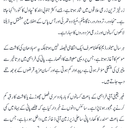
زرخیز ترین زرعی علاقوں میں شمار ہوتا ہے، جسے اکثر جنوبی ہند کا ’چاول کا کٹورا‘ کہا جاتا
ہے۔ تنجاوور، ترووارور، ناگاپٹنم، مئیلا دوتھرئی اور آس پاس کے اضلاع پر مشتمل یہ ڈیلٹا
لاکھوں کسانوں اور زرعی مزدوروں کا سہارا ہے۔
ہر سال میٹور ڈیم کا کھلنا صرف ایک انتظامی فیصلہ نہیں ہوتا بلکہ یہ سمبا دھان کی کاشت کے
موسم کا آغاز ہوتا ہے، جس پر دیہی معیشت کا انحصار ہے۔ پانی کی فراہمی میں ہر تاخیر سے
پنیری کی منتقلی مؤخر ہوتی ہے، پیداوار کم ہوتی ہے اور کسان مزید قرضوں کے بوجھ تلے
دب جاتے ہیں۔
غیر یقینی آبی فراہمی کے باعث کسانوں کو بارہا دوسری فصل چھوڑنے یا کاشت کا رقبہ کم
کرنے پر مجبور ہونا پڑا ہے۔ سائنس دانوں نے خبردار کیا ہے کہ میٹھے پانی کے بہاؤ میں کمی
کے باعث سمندر کا کھارا پانی ساحلی زیرزمین آبی ذخائر میں داخل ہو رہا ہے، جس سے