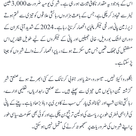
اس کے باوجود یہ مقدار ناکافی ثابت ہو رہی ہے۔ شہر کی یومیہ ضرورت 3,000 ملین
لیٹر سے تجاوز کر چکی ہے، جس کے باعث ہزاروں رہائشی علاقوں کو تیزی سے ختم ہوتے
زیرزمین پانی اور نجی ٹینکر مافیا پر انحصار کرنا پڑ رہا ہے۔ 2024 کے شدید آبی بحران کے
دوران خشک بورویل، خالی جھیلیں اور پانی کے ٹینکروں کے لیے طویل قطاریں اس
مستقبل کی جھلک تھیں جس میں سکڑتے ہوئے دریا پر انحصار کرنے والے شہروں کو جینا
پڑ سکتا ہے۔
بنگلورو اکیلا نہیں۔ میسورو، منڈیا اور جنوبی کرناٹک کے کئی ابھرتے ہوئے صنعتی شہر
گزشتہ تین دہائیوں میں تیزی سے پھیلے ہیں۔ نئے صنعتی راہداریاں، تعلیمی ادارے،
رہائشی ٹاؤن شپ اور ٹیکنالوجی پارکس سب نے کاویری پر دباؤ بڑھا دیا ہے۔ پینے کے پانی
کی فراہمی فطری طور پر ریاست کی اولین ترجیح بن چکی ہے اور کوئی بھی حکومت سیاسی طور
پر اپنے شہروں کی ضروریات پر سمجھوتہ کرنے کی متحمل نہیں ہو سکتی۔