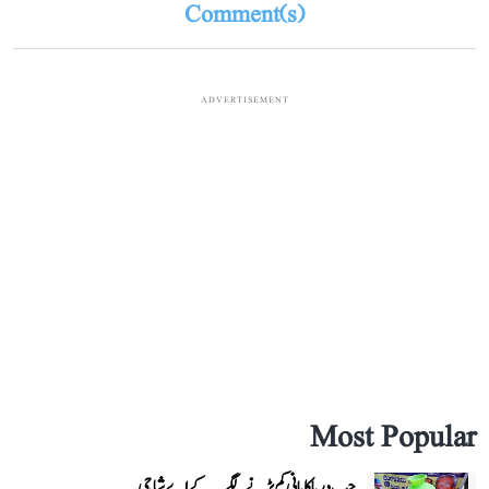
Comment(s)
ADVERTISEMENT
Most Popular
جب دریا کا پانی کم پڑنے لگے...کے اے شاجی