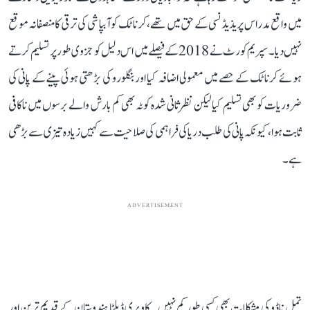
میں واقع مدراس پریذیڈنسی کے حق میں تھے، کرناٹک کو آبپاشی کی ترقی کا منصفانہ موقع
نہیں دیا۔ سپریم کورٹ نے 2018 کے فیصلے میں اس دلیل کو جزوی طور پر تسلیم کرتے
ہوئے کرناٹک کے حصے میں معمولی اضافہ کیا اور بنگلورو کی بڑھتی ہوئی پینے کے پانی کی
ضروریات کو بھی تسلیم کیا لیکن نظرثانی شدہ کوٹہ بھی کم بارش والے برسوں میں ناکافی
ثابت ہوا، کیونکہ پانی کی طلب دریا کی فراہمی کی صلاحیت سے کہیں زیادہ تیزی سے بڑھی
ہے۔
ADVERTISEMENT
تمل ناڈو کی مشکلات بھی کسی طور کم نہیں۔ کاویری ڈیلٹا ہندوستان کے قدیم ترین اور