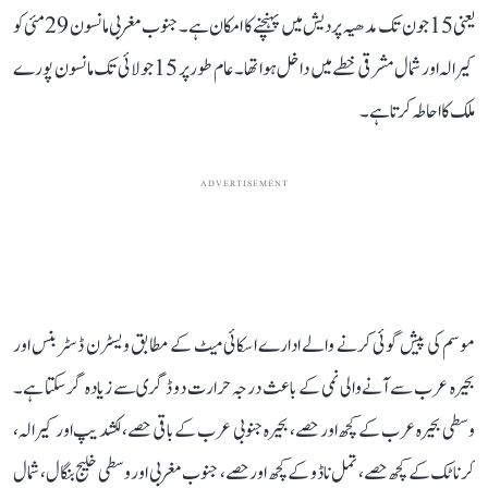
یعنی 15 جون تک مدھیہ پردیش میں پہنچنے کا امکان ہے۔ جنوب مغربی مانسون 29 مئی کو
کیرالہ اور شمال مشرقی خطے میں داخل ہوا تھا۔ عام طور پر 15 جولائی تک مانسون پورے
ملک کا احاطہ کرتا ہے۔
ADVERTISEMENT
موسم کی پیش گوئی کرنے والے ادارے اسکائی میٹ کے مطابق ویسٹرن ڈسٹربنس اور
بحیرہ عرب سے آنے والی نمی کے باعث درجہ حرارت دو ڈگری سے زیادہ گر سکتا ہے۔
وسطی بحیرہ عرب کے کچھ اور حصے، بحیرہ جنوبی عرب کے باقی حصے، لکشدیپ اور کیرالہ،
کرناٹک کے کچھ حصے، تمل ناڈو کے کچھ اور حصے، جنوب مغربی اور وسطی خلیج بنگال، شمال