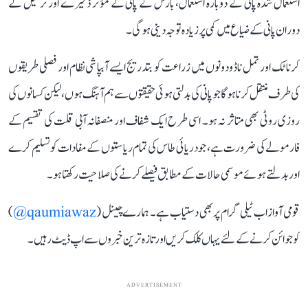
استعمال شدہ پانی کے دوبارہ استعمال، بارش کے پانی کے مؤثر ذخیرے اور ترسیل کے
دوران پانی کے ضیاع میں کمی پر زیادہ توجہ دینی ہوگی۔
کرناٹک اور تمل ناڈو دونوں میں زراعت کو بتدریج ایسے آبپاشی نظام اور فصلی طریقوں
کی طرف منتقل کرنا ہوگا جو پانی کی بدلتی ہوئی حقیقتوں سے ہم آہنگ ہوں، لیکن کسانوں کی
روزی روٹی بھی متاثر نہ ہو۔ اسی طرح ایک شفاف اور منصفانہ آبی قلت کی تقسیم کے
فارمولے کی ضرورت ہے، جو دریائی طاس کی تمام ریاستوں کے مفادات کو تسلیم کرے
اور بدلتے ہوئے موسمی حالات کے مطابق فیصلے کرنے کی صلاحیت رکھتا ہو۔
قومی آواز اب ٹیلی گرام پر بھی دستیاب ہے۔ ہمارے چینل (
qaumiawaz@
)
کو جوائن کرنے کے لئے یہاں کلک کریں اور تازہ ترین خبروں سے اپ ڈیٹ رہیں۔
ADVERTISEMENT