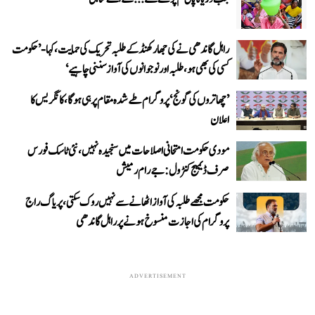
راہل گاندھی نے کی جھارکھنڈ کے طلبہ تحریک کی حمایت، کہا- ’حکومت
کسی کی بھی ہو، طلبہ اور نوجوانوں کی آواز سننی چاہیے‘
’چھاتروں کی گونج‘ پروگرام طے شدہ مقام پر ہی ہوگا، کانگریس کا
اعلان
مودی حکومت امتحانی اصلاحات میں سنجیدہ نہیں، نئی ٹاسک فورس
صرف ڈیمیج کنٹرول: جے رام رمیش
حکومت مجھے طلبہ کی آواز اٹھانے سے نہیں روک سکتی، پریاگ راج
پروگرام کی اجازت منسوخ ہونے پر راہل گاندھی
ADVERTISEMENT