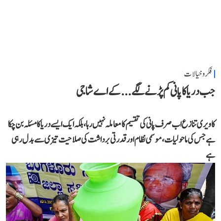
فکر و خیالات
جب دریا کا پانی کم پڑنے لگے...کے اے شاجی
کاویری تنازع اب صرف پانی کی تقسیم کا معاملہ نہیں رہا، بلکہ ایک ایسے دریا کا مسئلہ بن چکا
ہے جس کی ماحولیات، موسمی نظام اور قدرتی برداشت کی صلاحیت تیزی سے بدل رہی
ہے