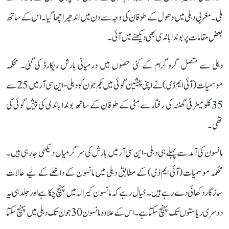
ملی۔ مغربی دہلی میں دھول کے طوفان کی وجہ سے دن میں اندھیرا چھا گیا۔ اس کے ساتھ
بعض مقامات پر بوندا باندی بھی دیکھنے میں آئی۔
دہلی سے متصل گروگرام کے کئی حصوں میں درمیانی بارش ریکارڈ کی گئی۔ محکمہ
موسمیات (آئی ایم ڈی) نے اپنی پیشین گوئی میں یکم جون کو دہلی-این سی آر میں 25 سے
35 کلومیٹر فی گھنٹہ کی رفتار سے مٹی کے طوفان کے ساتھ بوندا باندی کی پیش گوئی کی
تھی۔
مانسون کی آمد سے پہلے ہی دہلی-این سی آر میں بارش کی سرگرمیاں دیکھی جا رہی ہیں۔
محکمہ موسمیات (آئی ایم ڈی) کے مطابق دہلی میں مانسون کے داخلے کے لیے حالات
سازگار دکھائی دے رہے ہیں۔ خیال رہے کہ مانسون کیرالہ میں پہنچ چکا ہے اور جلد ہی یہ
دوسری ریاستوں تک پہنچ سکتا ہے۔ اس کے علاوہ مانسون 30 جون تک دہلی میں پہنچ سکتا