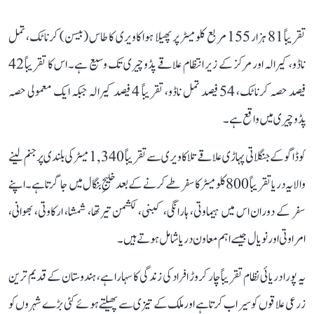
تقریباً 81 ہزار 155 مربع کلومیٹر پر پھیلا ہوا کاویری کا طاس (بیسن) کرناٹک، تمل
ناڈو، کیرالہ اور مرکز کے زیر انتظام علاقے پڈوچیری تک وسیع ہے۔ اس کا تقریباً 42
فیصد حصہ کرناٹک، 54 فیصد تمل ناڈو، تقریباً 4 فیصد کیرالہ جبکہ ایک معمولی حصہ
پڈوچیری میں واقع ہے۔
کوڈاگو کے جنگلاتی پہاڑی علاقے تلاکاویری سے تقریباً 1,340 میٹر کی بلندی پر جنم لینے
والا یہ دریا تقریباً 800 کلومیٹر کا سفر طے کرنے کے بعد خلیجِ بنگال میں جا گرتا ہے۔ اپنے
سفر کے دوران اس میں ہیماوتی، ہارانگی، کبنی، لکشمن تیرتھا، شمشا، ارکاوتی، بھوانی،
امراوتی اور نویال جیسے اہم معاون دریا شامل ہوتے ہیں۔
یہ پورا دریائی نظام تقریباً چار کروڑ افراد کی زندگی کا سہارا ہے، ہندوستان کے قدیم ترین
زرعی علاقوں کو سیراب کرتا ہے اور ملک کے تیزی سے پھیلتے ہوئے کئی بڑے شہروں کو