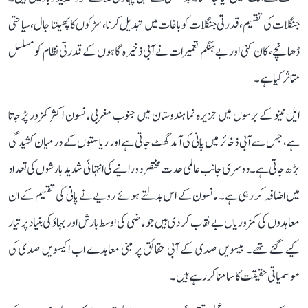
جنگلات کی تقسیم، قدرتی جنگلات کو باغات میں تبدیل کرنا، سڑکوں کا پھیلتا جال، سیاحتی
ڈھانچے، کان کنی اور بے ہنگم تعمیرات نے آبی ذخیرہ گاہوں کے قدرتی نظام کو مسلسل
متاثر کیا ہے۔
ایل نینو کے برسوں میں جزیرہ نما ہندوستان میں جنوب مغربی مانسون اکثر کمزور پڑ جاتا
ہے، جس سے آبی ذخائر میں پانی کی آمد گھٹ جاتی ہے اور ریاستوں کے درمیان کشیدگی
بڑھ جاتی ہے۔ دوسری جانب عالمی حدت مختصر دورانیے کی انتہائی شدید بارشوں کی تعداد
میں اضافہ کر رہی ہے۔ مانسون کے اس بدلتے ہوئے رویے نے پانی کی تقسیم کے ان
معاہدوں کی کمزوریاں بے نقاب کر دی ہیں جو ماضی کی اوسط بارش اور بہاؤ کی بنیاد پر تیار
کیے گئے تھے۔ بیسویں صدی کے آبی حقائق پر مبنی معاہدے اب اکیسویں صدی کی
موسمیاتی حقیقت کا سامنا کر رہے ہیں۔