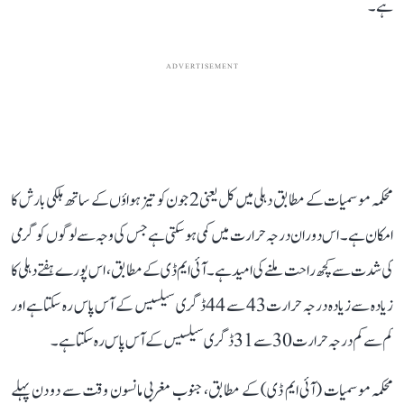
ہے۔
ADVERTISEMENT
محکمہ موسمیات کے مطابق دہلی میں کل یعنی 2 جون کو تیز ہواؤں کے ساتھ ہلکی بارش کا
امکان ہے۔ اس دوران درجہ حرارت میں کمی ہو سکتی ہے جس کی وجہ سے لوگوں کو گرمی
کی شدت سے کچھ راحت ملنے کی امید ہے۔ آئی ایم ڈی کے مطابق، اس پورے ہفتے دہلی کا
زیادہ سے زیادہ درجہ حرارت 43 سے 44 ڈگری سیلسیس کے آس پاس رہ سکتا ہے اور
کم سے کم درجہ حرارت 30 سے ​​31 ڈگری سیلسیس کے آس پاس رہ سکتا ہے۔
محکمہ موسمیات (آئی ایم ڈی) کے مطابق، جنوب مغربی مانسون وقت سے دو دن پہلے