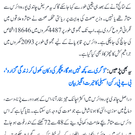
کے نتائج آنے کے بعد ہی یقینی طور سے کہا جا سکے گا کہ یہ مریض چاندی پورہ وائرس سے
متاثر تھے یا نہیں۔ وزیر صھت کی ہدایت پر ریاستی محکمہ صحت نے متاثرہ علاقوں میں
نگرانی شروع کر دی ہے۔ اب تک مجموعی طور پر 4487 گھروں میں 18646 اشخاص
کی جانچ کی جا چکی ہے۔ وائرس پر قابو پانے کے لیے مجموعی طور پر 2093 گھروں میں
جراثیم کش کا چھڑکاؤ بھی کیا گیا ہے۔
یہ بھی پڑھیں :
’ڈگری سے کچھ نہیں ہوگا، پنکچر کی دکان کھول کر زندگی گزارو‘،
بی جے پی رکن اسمبلی کا حیرت انگیز بیان
دراصل چاندی پورہ وائرس میں اکثر اچانک تیز بخار آنا، اس کے بعد دورے پڑنا، دست،
دماغ میں سوزن، الٹی کا ہونا شامل ہے جو موت کی وجہ بن سکتا ہے۔ بتایا گیا ہے کہ اس
وائرس سے متاثر بچے علامت دکھائی دینے کے 48 سے 72 گھنٹے کے اندر فوت ہو جاتے
ہیں۔ ایسے میں یہ وائرس بچوں اور بالغوں کے لیے خطرناک ہے۔ گجرات حکومت نے