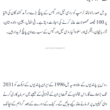
یہ بل صدر ڈونالڈ ٹرمپ کو روسی تیل اور گیس کے پانچ بڑے درآمد کنندگان کی اشیا
پر 100 فیصد محصولات عائد کرنے کی اجازت دیتا ہے۔ فی الحال، چین، ہندوستان،
آذربائیجان، ہنگری اور سلوواکیا روسی تیل اور گیس کے سب سے اوپر پانچ خریدار ہیں۔
ADVERTISEMENT
روس پر پابندیوں کے علاوہ، یہ بل 1996 کے ایران پابندیوں کے ایکٹ کو 2031
تک بڑھا دے گا۔ اس قانون کے تحت ایران کے توانائی کے شعبے میں سرمایہ کاری کرنے
والی کمپنیوں پر جرمانے عائد کیے جائیں گے۔ کیف کے دورے کے بعد گراہم کے اچانک