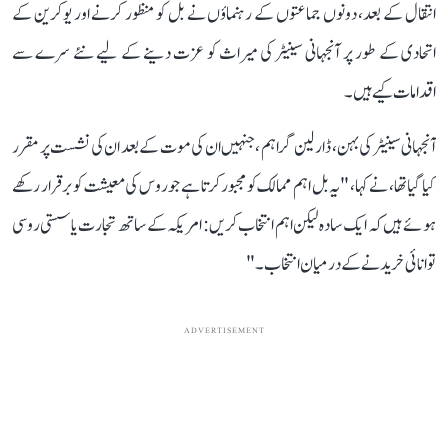
انتقال کے بعد، دونوں جماعتوں کے رہنماؤں نے بل کو منظور کرنے اور یوکرین کے
اتحادی کے طور پر آنجہانی سینیٹر کی میراث کو عزت دینے کے لیے نئے سرے سے
اقدامات کیے ہیں۔
آنجہانی سینیٹر کی بہن، ڈارلین گراہم ،جنہیں ان کی موت کے بعد ان کی نشست پر مقرر
کیا گیا تھا، نے کہا، "یہ بل اہم ممالک کو مجبور کرتا ہے جو روس کی معیشت کو برقرار رکھے
ہوئے ہیں کہ ایک سادہ لیکن اہم انتخاب کریں: امریکہ کے ساتھ تجارت یا سستی روسی
توانائی خریدنے کے درمیان انتخاب۔"
ADVERTISEMENT