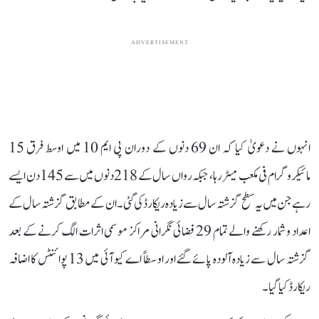
ADVERTISEMENT
انہوں نے دعویٰ کیا کہ ان 69 دنوں کے دوران پی ایم 10 میں اوسط فرق 15
مائیکروگرام فی مکعب میٹر رہا، جبکہ رواں سال کے 218 دنوں میں سے 145 دن ایسے
رہے جن میں یہ سطح گزشتہ سال سے زیادہ ریکارڈ کی گئی۔ ان کے مطابق گزشتہ سال کے
اعداد و شمار رکھنے والے تمام 29 فضائی نگرانی مراکز موسمی اثرات الگ کرنے کے بعد
گزشتہ سال سے زیادہ آلودہ پائے گئے اور اوسطاً اے کیو آئی میں 13 پوائنٹس کا اضافہ
ریکارڈ کیا گیا۔