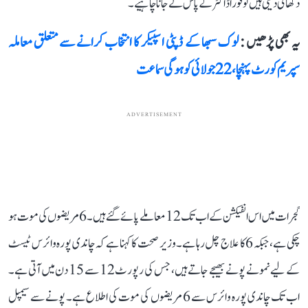
دکھائی دیتی ہیں تو فوراً ڈاکٹر کے پاس لے جانا چاہیے۔
یہ بھی پڑھیں :
لوک سبھا کے ڈپٹی اسپیکر کا انتخاب کرانے سے متعلق معاملہ
سپریم کورٹ پہنچا، 22 جولائی کو ہوگی سماعت
ADVERTISEMENT
گجرات میں اس انفیکشن کے اب تک 12 معاملے پائے گئے ہیں۔ 6 مریضوں کی موت ہو
چکی ہے، جبکہ 6 کا علاج چل رہا ہے۔ وزیر صحت کا کہنا ہے کہ چاندی پورہ وائرس ٹیسٹ
کے لیے نمونے پونے بھیجے جاتے ہیں، جس کی رپورٹ 12 سے 15 دن میں آتی ہے۔
اب تک چاندی پورہ وائرس سے 6 مریضوں کی موت کی اطلاع ہے۔ پونے سے سیمپل