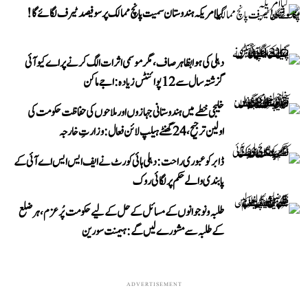
کیا امریکہ ہندوستان سمیت پانچ ممالک پر سو فیصد ٹیرف لگائے گا!
دہلی کی ہوا بظاہر صاف، مگر موسمی اثرات الگ کرنے پر اے کیو آئی
گزشتہ سال سے 12 پوائنٹس زیادہ: اجے ماکن
خلیجی خطے میں ہندوستانی جہازوں اور ملاحوں کی حفاظت حکومت کی
اولین ترجیح، 24 گھنٹے ہیلپ لائن فعال: وزارتِ خارجہ
ڈابر کو عبوری راحت: دہلی ہائی کورٹ نے ایف ایس ایس اے آئی کے
پابندی والے حکم پر لگائی روک
طلبہ و نوجوانوں کے مسائل کے حل کے لیے حکومت پُرعزم، ہر ضلع
کے طلبہ سے مشورے لیں گے: ہیمنت سورین
ADVERTISEMENT