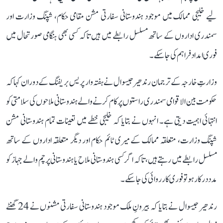
لیے خلیجی ممالک میں موجود ہندوستانی سفارتی مشن مقامی حکام، شپنگ وزارت اور
سمندری اداروں کے ساتھ مسلسل رابطے میں ہیں تاکہ کسی بھی ہنگامی صورتحال میں
فوری امداد فراہم کی جا سکے۔
وزارتِ خارجہ کے ترجمان رندھیر جیسوال نے ہفتہ وار پریس بریفنگ کے دوران کہا کہ
حکومت بین الاقوامی سمندری راستوں پر کام کرنے والے ہندوستانی ملاحوں کی سلامتی کو
انتہائی اہمیت دیتی ہے۔ انہوں نے بتایا کہ خلیجی خطے میں تعینات تمام ہندوستانی مشن
شپنگ وزارت، متعلقہ ممالک کے میری ٹائم حکام اور دیگر متعلقہ اداروں کے ساتھ
مسلسل رابطے میں رہتے ہیں، تاکہ اگر کسی ہندوستانی ملاح یا ہندوستانی پرچم والے جہاز کو
مدد درکار ہو تو فوری کارروائی کی جا سکے۔
رندھیر جیسوال نے بتایا کہ بیرونِ ملک موجود ہندوستانی سفارتی مشنوں نے 24 گھنٹے