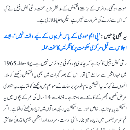
موت ہو گئی۔ وائرس کے بڑھتے انفیکشن کے مدنظر وزیر صحت رشی کیش پٹیل نے کہا
کہ اس سے ڈرنے کی ضرورت نہیں ہے، لیکن احتیاط لازمی ہے۔
یہ بھی پڑھیں :
’پی ایم مودی کے پاس غریبوں کے لیے وقت نہیں‘، بجٹ
اجلاس سے قبل مرکزی حکومت پر کانگریس کا سخت حملہ
رشی کیش پتیل کا کہنا ہے کہ چاندی پورہ کوئی نیا وائرس نہیں ہے۔ پہلا معاملہ 1965
میں مہاراشٹر سے سامنے آیا تھا۔ اس کے بعد گجرات میں بھی یہ انفیکشن دیکھنے کو ملا۔
انھوں نے کہا کہ یہ انفیکشن عام طور پر برسات کے موسم میں دیکھنے کو ملتا ہے۔ یہ متعدی
مرض مکھی، مچھر کے کاٹنے سے ہوتا ہے۔ 9 ماہ سے 14 سال کی عمر کے بچوں میں یہ
انفیکشن پایا جاتا ہے۔ خاص طور سے انفیکشن یہ دیہی علاقوں میں زیادہ دیکھنے کو ملتا ہے۔ اگر
کم عمر مریضوں میں زیادہ تیز بخار، الٹی، دست، سر درد اور اینٹھن جیسی ابتدائی علامتی