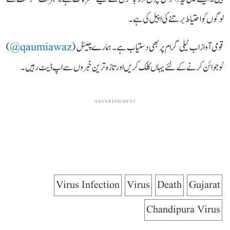
لوگوں کو احتیاط برتنے کی اپیل کی ہے۔
قومی آواز اب ٹیلی گرام پر بھی دستیاب ہے۔ ہمارے چینل (
qaumiawaz@
)
کو جوائن کرنے کے لئے یہاں کلک کریں اور تازہ ترین خبروں سے اپ ڈیٹ رہیں۔
ADVERTISEMENT
Virus Infection
Virus
Death
Gujarat
Chandipura Virus