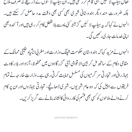
فعال ہیلپ لائنیں بھی قائم کر رکھی ہیں۔ ان ہیلپ لائنوں کے ذریعے نہ صرف ملاح
بلکہ ضرورت مند دیگر ہندوستانی شہری بھی کسی بھی وقت مدد حاصل کر سکتے ہیں۔
انہوں نے کہا کہ یہ ہیلپ لائنیں گزشتہ کئی ماہ سے بلا تعطل کام کر رہی ہیں اور آئندہ بھی
اپنی خدمات جاری رکھیں گی۔
انہوں نے مزید کہا کہ ہندوستان حکومت شپنگ وزارت اور مغربی ایشیا و خلیجی ممالک کے
مقامی حکام کے ساتھ مل کر بین الاقوامی آبی گزرگاہوں میں محفوظ، آزاد اور بلا رکاوٹ
جہاز رانی اور تجارتی سرگرمیوں کی مسلسل حمایت کرتی رہی ہے۔ وزارتِ خارجہ نے تمام
فریقوں سے اپیل کی کہ وہ عام شہریوں، شہری ڈھانچے، تجارتی جہازوں اور ان پر کام
کرنے والے ملاحوں کو کسی بھی قسم کی کارروائی کا نشانہ بنانے سے گریز کریں۔
ADVERTISEMENT