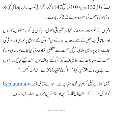
اے کیو آئی 132 اور پی ایم 10 کی سطح 147 مائیکروگرام فی مکعب میٹر ریکارڈ کی گئی، جو
عالمی ادارۂ صحت کی مقررہ حد سے 3.3 گنا زیادہ ہے۔
انہوں نے حکومت سے مطالبہ کیا کہ تعمیراتی دھول، سڑکوں کی گرد، صنعتوں، گاڑیوں
اور حیاتیاتی ایندھن کے جلنے سے پیدا ہونے والی آلودگی کے ذرائع پر فوری کارروائی کی
جائے، وزیرپور میں مقامی سطح پر صحت سے متعلق انتباہ جاری کیا جائے اور عالمی ادارۂ
صحت کے معیارات کے مطابق اے کیو آئی کے اہداف مزید سخت کیے جائیں۔ انہوں
نے اپنے بیان کے اختتام پر کہا، ’’سانس لینا بنیادی حق ہے، سہولت نہیں۔‘‘
قومی آواز اب ٹیلی گرام پر بھی دستیاب ہے۔ ہمارے چینل (
qaumiawaz@
)
کو جوائن کرنے کے لئے یہاں کلک کریں اور تازہ ترین خبروں سے اپ ڈیٹ رہیں۔
ADVERTISEMENT