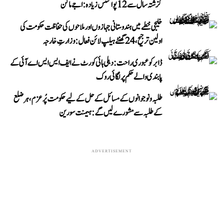
گزشتہ سال سے 12 پوائنٹس زیادہ: اجے ماکن
خلیجی خطے میں ہندوستانی جہازوں اور ملاحوں کی حفاظت حکومت کی
اولین ترجیح، 24 گھنٹے ہیلپ لائن فعال: وزارتِ خارجہ
ڈابر کو عبوری راحت: دہلی ہائی کورٹ نے ایف ایس ایس اے آئی کے
پابندی والے حکم پر لگائی روک
طلبہ و نوجوانوں کے مسائل کے حل کے لیے حکومت پُرعزم، ہر ضلع
کے طلبہ سے مشورے لیں گے: ہیمنت سورین
ADVERTISEMENT