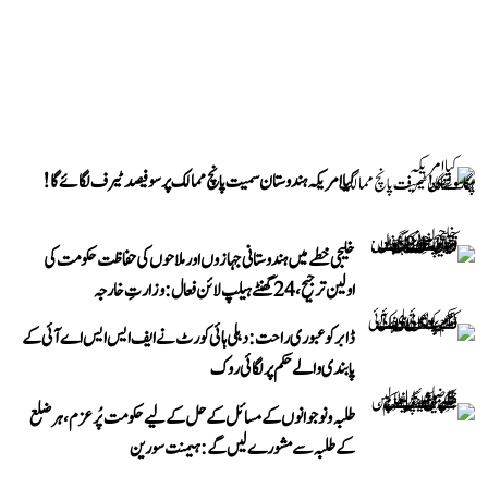
کیا امریکہ ہندوستان سمیت پانچ ممالک پر سو فیصد ٹیرف لگائے گا!
خلیجی خطے میں ہندوستانی جہازوں اور ملاحوں کی حفاظت حکومت کی
اولین ترجیح، 24 گھنٹے ہیلپ لائن فعال: وزارتِ خارجہ
ڈابر کو عبوری راحت: دہلی ہائی کورٹ نے ایف ایس ایس اے آئی کے
پابندی والے حکم پر لگائی روک
طلبہ و نوجوانوں کے مسائل کے حل کے لیے حکومت پُرعزم، ہر ضلع
کے طلبہ سے مشورے لیں گے: ہیمنت سورین