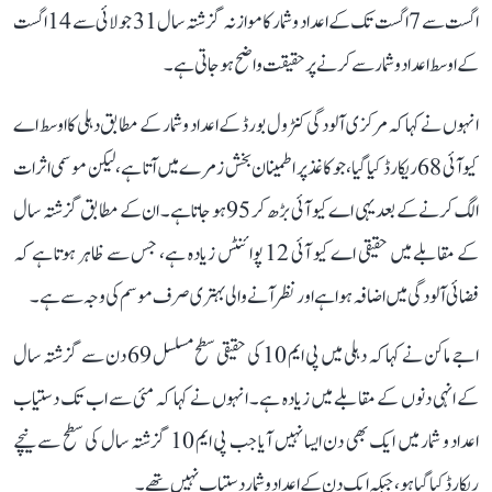
اگست سے 7 اگست تک کے اعداد و شمار کا موازنہ گزشتہ سال 31 جولائی سے 14 اگست
کے اوسط اعداد و شمار سے کرنے پر حقیقت واضح ہو جاتی ہے۔
انہوں نے کہا کہ مرکزی آلودگی کنٹرول بورڈ کے اعداد و شمار کے مطابق دہلی کا اوسط اے
کیو آئی 68 ریکارڈ کیا گیا، جو کاغذ پر اطمینان بخش زمرے میں آتا ہے، لیکن موسمی اثرات
الگ کرنے کے بعد یہی اے کیو آئی بڑھ کر 95 ہو جاتا ہے۔ ان کے مطابق گزشتہ سال
کے مقابلے میں حقیقی اے کیو آئی 12 پوائنٹس زیادہ ہے، جس سے ظاہر ہوتا ہے کہ
فضائی آلودگی میں اضافہ ہوا ہے اور نظر آنے والی بہتری صرف موسم کی وجہ سے ہے۔
اجے ماکن نے کہا کہ دہلی میں پی ایم 10 کی حقیقی سطح مسلسل 69 دن سے گزشتہ سال
کے انہی دنوں کے مقابلے میں زیادہ ہے۔ انہوں نے کہا کہ مئی سے اب تک دستیاب
اعداد و شمار میں ایک بھی دن ایسا نہیں آیا جب پی ایم 10 گزشتہ سال کی سطح سے نیچے
ریکارڈ کیا گیا ہو، جبکہ ایک دن کے اعداد و شمار دستیاب نہیں تھے۔