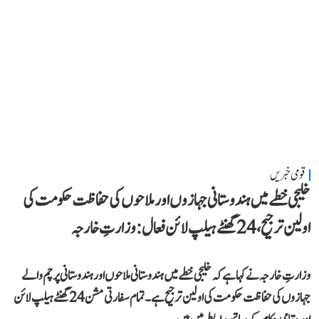
قومی خبریں
خلیجی خطے میں ہندوستانی جہازوں اور ملاحوں کی حفاظت حکومت کی
اولین ترجیح، 24 گھنٹے ہیلپ لائن فعال: وزارتِ خارجہ
وزارتِ خارجہ نے کہا ہے کہ خلیجی خطے میں ہندوستانی ملاحوں اور ہندوستانی پرچم والے
جہازوں کی حفاظت حکومت کی اولین ترجیح ہے۔ تمام سفارتی مشن 24 گھنٹے ہیلپ لائن