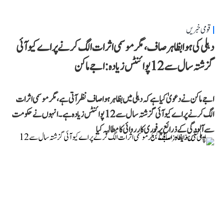
قومی خبریں
دہلی کی ہوا بظاہر صاف، مگر موسمی اثرات الگ کرنے پر اے کیو آئی
گزشتہ سال سے 12 پوائنٹس زیادہ: اجے ماکن
اجے ماکن نے دعویٰ کیا ہے کہ دہلی میں بظاہر ہوا صاف نظر آتی ہے، مگر موسمی اثرات
الگ کرنے پر اے کیو آئی گزشتہ سال سے 12 پوائنٹس زیادہ ہے۔ انہوں نے حکومت
سے آلودگی کے ذرائع پر فوری کارروائی کا مطالبہ کیا