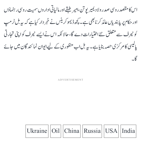
اس کا مقصد روسی صدر ولادیمیر پوتن، امیر طبقے اور مالیاتی اداروں سمیت روسی رہنماؤں
اور حکام پر پابندیاں عائد کرنا بھی ہے۔ کچھ ڈیموکریٹس نے خبردار کیا ہے کہ یہ بل ٹرمپ
کو ٹیرف سے متعلق نئے اختیارات دے گا، حالانکہ اس نے ایسے ٹیرف کو اپنی تجارتی
پالیسی کا مرکزی حصہ بنایا ہے۔ یہ بل اب منظوری کے لیے ایوان نمائندگان میں جائے
گا۔
ADVERTISEMENT
Ukraine
Oil
China
Russia
USA
India