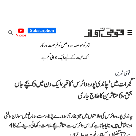
Subscription
Videos
ہجر کو حوصلہ اور وصل کو فرصت درکار
اک محبت کے لیے ایک جوانی کم ہے
قومی خبریں
گجرات میں ’چاندی پورہ وائرس‘ کا قہر، ایک دن میں 6 بچے جاں
بحق، 6 متاثرین کا علاج جاری
چاندی پورہ وائرس کی علامتوں میں تیز بخار آنا، دورے پڑنا، دست، دماغ میں سوزن، الٹی
ہونا شامل ہیں، بتایا جاتا ہے کہ اس وائرس سے متاثر بچے علامت دکھائی دینے کے 48
سے 72 گھنٹوں کے اندر فوت ہو جاتے ہیں۔