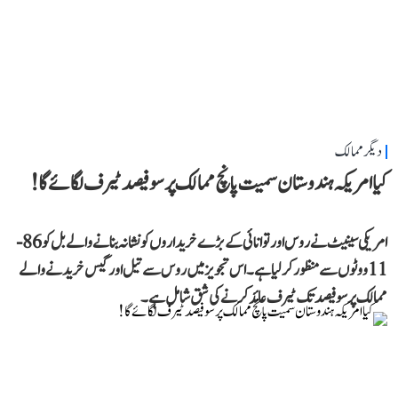
دیگر ممالک
کیا امریکہ ہندوستان سمیت پانچ ممالک پر سو فیصد ٹیرف لگائے گا!
امریکی سینیٹ نے روس اور توانائی کے بڑے خریداروں کو نشانہ بنانے والے بل کو 86-
11 ووٹوں سے منظور کر لیا ہے۔ اس تجویز میں روس سے تیل اور گیس خریدنے والے
ممالک پر سو فیصد تک ٹیرف عائد کرنے کی شق شامل ہے۔