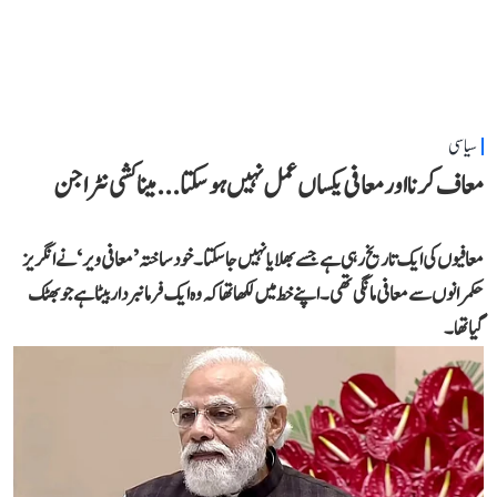
سیاسی
معاف کرنا اور معافی یکساں عمل نہیں ہو سکتا... میناکشی نٹراجن
معافیوں کی ایک تاریخ رہی ہے جسے بھلایا نہیں جا سکتا۔ خود ساختہ ’معافی ویر‘ نے انگریز
حکمرانوں سے معافی مانگی تھی۔ اپنے خط میں لکھا تھا کہ وہ ایک فرمانبردار بیٹا ہے جو بھٹک
گیا تھا۔