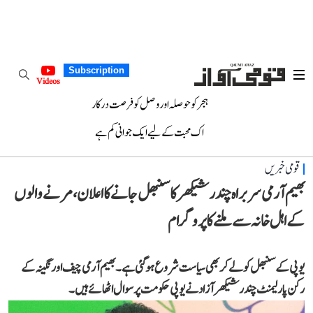
Subscription
Videos
ہجر کو حوصلہ اور وصل کو فرصت درکار
اک محبت کے لیے ایک جوانی کم ہے
قومی خبریں
بھیم آرمی سربراہ چندر شیکھر کا سنبھل جانے کا اعلان، مرنے والوں
کے اہل خانہ سے ملنے کا پروگرام
یوپی کے سنبھل کو لے کر بھی سیاست شروع ہو گئی ہے۔ بھیم آرمی چیف اور نگینہ کے
رکن پارلیمنٹ چندر شیکھر آزاد نے یوپی حکومت پر سوال اٹھائے ہیں۔