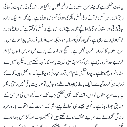
یہ بہت ممکن ہے کہ چند سرپرستوں نے واقعی شکریہ ادا کیا ہو۔ اس کی 2 وجوہات دکھائی
دیتی ہیں۔ ہر نسل کو آنے والی نسل بگڑی ہوئی محسوس ہوتی ہے۔ چونکہ ہم ایک ادارہ
جاتی ذاتی اور طبقاتی سماجی ڈھانچے میں رہتے ہیں، اس لیے ہر نسل کو لگتا ہے کہ وہ اپنی اولاد
کو آزادی دے رہی ہے، گویا وہ کوئی احسان ہو، جبکہ سب انسان آزاد ہی پیدا ہوتے ہیں۔
سرپرستوں کا کردار معمولی نہیں ہے۔ صحیح اور غلط کے بارے میں حساس ماحول فراہم
کرنا بے حد ضروری ہے، اسی کو ہم تہذیبی تربیت یا سنسکار کہہ سکتے ہیں۔ لیکن یہیں سے
تضاد شروع ہوتا ہے۔ پورا تعلیمی نظام اس قدر تجارتی ہو چکا ہے کہ وہ محض پیسہ کمانے کا
ذریعہ بن کر رہ گیا ہے۔ ایک بار مادی اہداف طے ہو جائیں تو حساسیت باقی نہیں رہتی۔ پھر
یہ بات سرپرستوں کو اس وقت تک نہیں کھٹکتی جب تک سب کچھ ان کی مرضی کے
مطابق چلتا رہتا ہے۔ لیکن جیسے ہی کھانے پینے، شریک حیات کے انتخاب یا روزمرہ
زندگی گزارنے کے طریقے مختلف ہونے لگتے ہیں تو جھنجھلاہٹ اور کڑھن پیدا ہونے