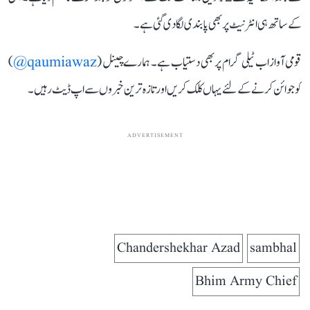
کے ساتھ ہی انٹرنیٹ پر بھی پابندی لگا دی گئی ہے۔
قومی آواز اب ٹیلی گرام پر بھی دستیاب ہے۔ ہمارے چینل (
qaumiawaz@
)
کو جوائن کرنے کے لئے یہاں کلک کریں اور تازہ ترین خبروں سے اپ ڈیٹ رہیں۔
ADVERTISEMENT
Chandershekhar Azad
sambhal
Bhim Army Chief