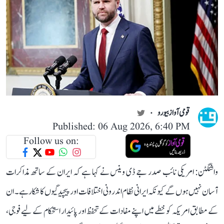
قومی آواز بیورو
Published: 06 Aug 2026, 6:40 PM
Follow us on:
واشنگٹن: امریکی نائب صدر جے ڈی وینس نے کہا ہے کہ ایران کے ساتھ مذاکرات
آسان نہیں ہوں گے کیونکہ ایرانی نظام اندرونی اختلافات اور پیچیدگیوں کا شکار ہے۔ ان
کے مطابق امریکہ کو خطے میں اپنے مفادات کے تحفظ اور پائیدار استحکام کے لیے فوجی،