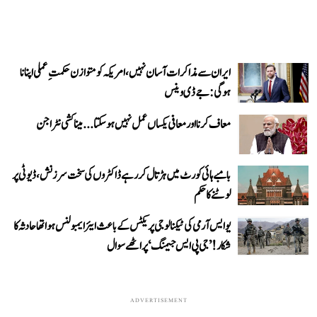
ایران سے مذاکرات آسان نہیں، امریکہ کو متوازن حکمتِ عملی اپنانا
ہوگی: جے ڈی وینس
معاف کرنا اور معافی یکساں عمل نہیں ہو سکتا... میناکشی نٹراجن
بامبے ہائی کورٹ میں ہڑتال کر رہے ڈاکٹروں کی سخت سرزنش، ڈیوٹی پر
لوٹنے کا حکم
یو ایس آرمی کی ٹیکنالوجی پریکٹس کے باعث ایئر ایمبولنس ہوا تھا حادثہ کا
شکار! ’جی پی ایس جیمنگ‘ پر اٹھے سوال
ADVERTISEMENT