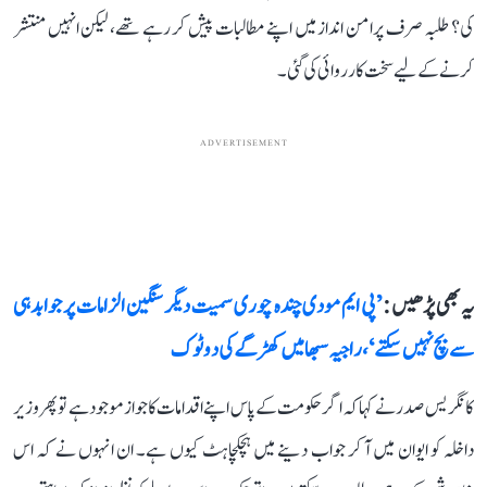
کی؟ طلبہ صرف پرامن انداز میں اپنے مطالبات پیش کر رہے تھے، لیکن انہیں منتشر
کرنے کے لیے سخت کارروائی کی گئی۔
ADVERTISEMENT
یہ بھی پڑھیں :
’پی ایم مودی چندہ چوری سمیت دیگر سنگین الزامات پر جوابدہی
سے بچ نہیں سکتے‘، راجیہ سبھا میں کھڑگے کی دو ٹوک
کانگریس صدر نے کہا کہ اگر حکومت کے پاس اپنے اقدامات کا جواز موجود ہے تو پھر وزیر
داخلہ کو ایوان میں آ کر جواب دینے میں ہچکچاہٹ کیوں ہے۔ ان انہوں نے کہ اس