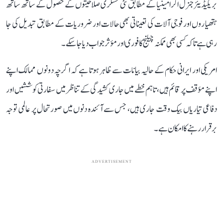
بریگیڈیئر جنرل اکرامینیا کے مطابق نئی عسکری صلاحیتوں کے حصول کے ساتھ ساتھ
ہتھیاروں اور فوجی آلات کی تعیناتی بھی حالات اور ضروریات کے مطابق تبدیل کی جا
رہی ہے تاکہ کسی بھی ممکنہ چیلنج کا فوری اور مؤثر جواب دیا جا سکے۔
امریکی اور ایرانی حکام کے حالیہ بیانات سے ظاہر ہوتا ہے کہ اگرچہ دونوں ممالک اپنے
اپنے مؤقف پر قائم ہیں، تاہم خطے میں جاری کشیدگی کے تناظر میں سفارتی کوششیں اور
دفاعی تیاریاں بیک وقت جاری ہیں، جس سے آئندہ دنوں میں صورتحال پر عالمی توجہ
برقرار رہنے کا امکان ہے۔
ADVERTISEMENT