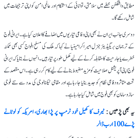
مطابق واشنگٹن خطے میں سلامتی، توانائی کے استحکام اور عالمی امن کو اپنی ترجیحات میں
شامل رکھے گا۔
دوسری جانب ایران نے بھی اپنی دفاعی تیاریوں میں اضافے کا اعلان کیا ہے۔ ایرانی فوج
کے ترجمان بریگیڈیئر جنرل امیر اکرامینیا نے کہا کہ ملک کی مسلح افواج کسی بھی ممکنہ
خطرے یا جارحیت کا مقابلہ کرنے کے لیے مکمل طور پر تیار ہیں۔ انہوں نے بتایا کہ ایرانی
فوج اپنی آپریشنل صلاحیت کو مزید مضبوط بنانے کے لیے کام کر رہی ہے۔ اس مقصد کے
تحت متاثرہ دفاعی نظام کو جدید بنایا جا رہا ہے اور مقامی ٹیکنالوجی کی مدد سے نئے فوجی
سازوسامان کو بھی فوج میں شامل کیا جا رہا ہے۔
یہ بھی پڑھیں :
ٹیرف کا کھیل خود ٹرمپ پر پڑا بھاری، امریکہ کو لوٹانے
پڑے 100 ارب ڈالر