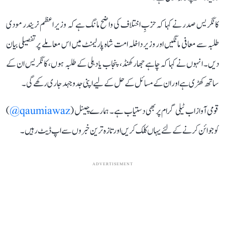
کانگریس صدر نے کہا کہ حزبِ اختلاف کی واضح مانگ ہے کہ وزیر اعظم نریندر مودی
طلبہ سے معافی مانگیں اور وزیر داخلہ امت شاہ پارلیمنٹ میں اس معاملے پر تفصیلی بیان
دیں۔ انہوں نے کہا کہ چاہے جھارکھنڈ، پنجاب یا دہلی کے طلبہ ہوں، کانگریس ان کے
ساتھ کھڑی ہے اور ان کے مسائل کے حل کے لیے اپنی جدوجہد جاری رکھے گی۔
قومی آواز اب ٹیلی گرام پر بھی دستیاب ہے۔ ہمارے چینل (
qaumiawaz@
)
کو جوائن کرنے کے لئے یہاں کلک کریں اور تازہ ترین خبروں سے اپ ڈیٹ رہیں۔
ADVERTISEMENT