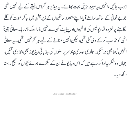
ڈوب جائیں، انہیں یہ مبینہ بڑپّن بہت بھائے۔ یہ ویڈیو ہرگز اس طبقے کے لیے نہیں تھی
جو بے خوفی کے ساتھ سامنے آیا، اپنے متعدد ساتھیوں کے ڈپریشن میں جا کر موت کو گلے
لگا لینے پر غمزدہ تھا، پولیس کی لاٹھیوں اور پیلیٹ گن سے نہیں ڈرا، بلکہ ڈٹا رہا۔ معافی یقیناً
انہی کو مخاطب کر کے دی گئی تھی، لیکن انہیں منانے کے لیے ہرگز نہیں تھی۔ یہ معافی
انہیں لبھا بھی نہ سکی۔ جلدی جلدی چند سرپرستوں کی جذباتی ویڈیوز بھی بنوا دی گئیں،
جہاں وہ شکریہ ادا کر رہے ہیں کہ اس ویڈیو نے ان کے بگڑے ہوئے بچوں کو صحیح راستہ
دکھا دیا۔
ADVERTISEMENT