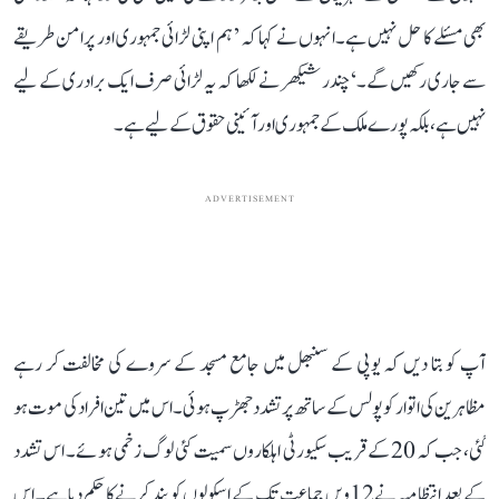
بھی مسئلے کا حل نہیں ہے۔انہوں نے کہا کہ ’ ہم اپنی لڑائی جمہوری اور پرامن طریقے
سے جاری رکھیں گے۔‘ چندر شیکھر نے لکھا کہ یہ لڑائی صرف ایک برادری کے لیے
نہیں ہے، بلکہ پورے ملک کے جمہوری اور آئینی حقوق کے لیے ہے۔
ADVERTISEMENT
آپ کو بتا دیں کہ یوپی کے سنبھل میں جامع مسجد کے سروے کی مخالفت کر رہے
مظاہرین کی اتوار کو پولس کے ساتھ پرتشدد جھڑپ ہوئی۔ اس میں تین افراد کی موت ہو
گئی، جب کہ 20 کے قریب سکیورٹی اہلکاروں سمیت کئی لوگ زخمی ہوئے۔ اس تشدد
کے بعد انتظامیہ نے 12ویں جماعت تک کے اسکولوں کو بند کرنے کا حکم دیا ہے۔ اس