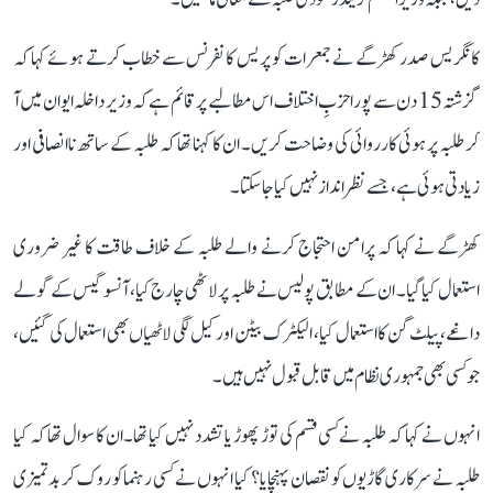
کانگریس صدر کھڑگے نے جمعرات کو پریس کانفرنس سے خطاب کرتے ہوئے کہا کہ
گزشتہ 15 دن سے پورا حزبِ اختلاف اس مطالبے پر قائم ہے کہ وزیر داخلہ ایوان میں آ
کر طلبہ پر ہوئی کارروائی کی وضاحت کریں۔ ان کا کہنا تھا کہ طلبہ کے ساتھ ناانصافی اور
زیادتی ہوئی ہے، جسے نظر انداز نہیں کیا جا سکتا۔
کھڑگے نے کہا کہ پرامن احتجاج کرنے والے طلبہ کے خلاف طاقت کا غیر ضروری
استعمال کیا گیا۔ ان کے مطابق پولیس نے طلبہ پر لاٹھی چارج کیا، آنسو گیس کے گولے
داغے، پیلٹ گن کا استعمال کیا، الیکٹرک بیٹن اور کیل لگی لاٹھیاں بھی استعمال کی گئیں،
جو کسی بھی جمہوری نظام میں قابل قبول نہیں ہیں۔
انہوں نے کہا کہ طلبہ نے کسی قسم کی توڑ پھوڑ یا تشدد نہیں کیا تھا۔ ان کا سوال تھا کہ کیا
طلبہ نے سرکاری گاڑیوں کو نقصان پہنچایا؟ کیا انہوں نے کسی رہنما کو روک کر بدتمیزی