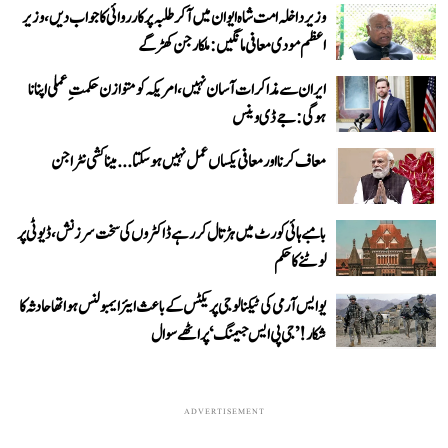
وزیر داخلہ امت شاہ ایوان میں آ کر طلبہ پر کارروائی کا جواب دیں، وزیر
اعظم مودی معافی مانگیں: ملکارجن کھڑگے
ایران سے مذاکرات آسان نہیں، امریکہ کو متوازن حکمتِ عملی اپنانا
ہوگی: جے ڈی وینس
معاف کرنا اور معافی یکساں عمل نہیں ہو سکتا... میناکشی نٹراجن
بامبے ہائی کورٹ میں ہڑتال کر رہے ڈاکٹروں کی سخت سرزنش، ڈیوٹی پر
لوٹنے کا حکم
یو ایس آرمی کی ٹیکنالوجی پریکٹس کے باعث ایئر ایمبولنس ہوا تھا حادثہ کا
شکار! ’جی پی ایس جیمنگ‘ پر اٹھے سوال
ADVERTISEMENT