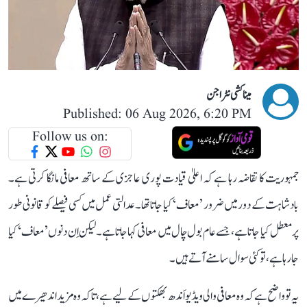
میناکشی نٹراجن
Published: 06 Aug 2026, 6:20 PM
Follow us on:
جمہوریت کا تقاضہ رہا ہے کہ اعلیٰ قیادت پوری عاجزی کے ساتھ معافی مانگا کرتی ہے۔
بادشاہت کے دور میں ضرور ’معاف‘ کیا جاتا تھا۔ عدالتی عمل میں کسی فیصلے کو قانونی طور
پر معطل کیا جاتا ہے، جسے عام بول چال میں معافی کہا جاتا ہے۔ لیکن اِن دنوں ’معاف‘ کیا
جا رہا ہے، تو کئی سوال سامنے آتے ہیں۔
یہ تو واضح ہے کہ وہ معافی والی ویڈیو اَندھ بھکتوں کے لیے ہے، تاکہ وہ مزید اندھیرے میں