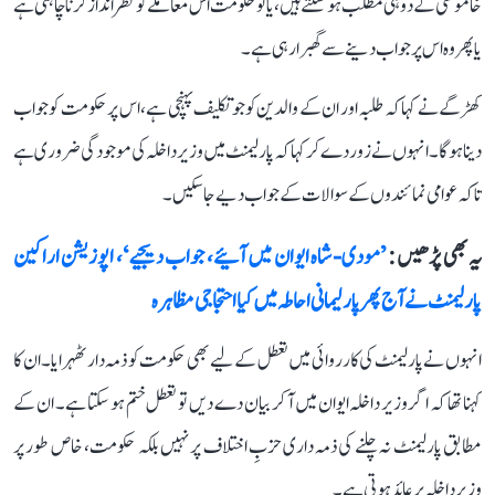
خاموشی کے دو ہی مطلب ہو سکتے ہیں، یا تو حکومت اس معاملے کو نظر انداز کرنا چاہتی ہے
یا پھر وہ اس پر جواب دینے سے گھبرا رہی ہے۔
کھڑگے نے کہا کہ طلبہ اور ان کے والدین کو جو تکلیف پہنچی ہے، اس پر حکومت کو جواب
دینا ہوگا۔ انہوں نے زور دے کر کہا کہ پارلیمنٹ میں وزیر داخلہ کی موجودگی ضروری ہے
تاکہ عوامی نمائندوں کے سوالات کے جواب دیے جا سکیں۔
یہ بھی پڑھیں :
’مودی-شاہ ایوان میں آئیے، جواب دیجیے‘، اپوزیشن اراکین
پارلیمنٹ نے آج پھر پارلیمانی احاطہ میں کیا احتجاجی مظاہرہ
انہوں نے پارلیمنٹ کی کارروائی میں تعطل کے لیے بھی حکومت کو ذمہ دار ٹھہرایا۔ ان کا
کہنا تھا کہ اگر وزیر داخلہ ایوان میں آ کر بیان دے دیں تو تعطل ختم ہو سکتا ہے۔ ان کے
مطابق پارلیمنٹ نہ چلنے کی ذمہ داری حزبِ اختلاف پر نہیں بلکہ حکومت، خاص طور پر
وزیر داخلہ پر عائد ہوتی ہے۔