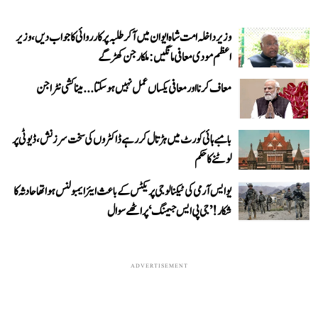
وزیر داخلہ امت شاہ ایوان میں آ کر طلبہ پر کارروائی کا جواب دیں، وزیر
اعظم مودی معافی مانگیں: ملکارجن کھڑگے
معاف کرنا اور معافی یکساں عمل نہیں ہو سکتا... میناکشی نٹراجن
بامبے ہائی کورٹ میں ہڑتال کر رہے ڈاکٹروں کی سخت سرزنش، ڈیوٹی پر
لوٹنے کا حکم
یو ایس آرمی کی ٹیکنالوجی پریکٹس کے باعث ایئر ایمبولنس ہوا تھا حادثہ کا
شکار! ’جی پی ایس جیمنگ‘ پر اٹھے سوال
ADVERTISEMENT