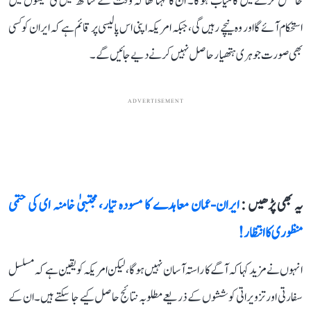
حاصل کرنے میں کامیاب ہوگا۔ ان کا کہنا تھا کہ وقت کے ساتھ تیل کی قیمتوں میں
استحکام آئے گا اور وہ نیچے رہیں گی، جبکہ امریکہ اپنی اس پالیسی پر قائم ہے کہ ایران کو کسی
بھی صورت جوہری ہتھیار حاصل نہیں کرنے دیے جائیں گے۔
ADVERTISEMENT
یہ بھی پڑھیں :
ایران-عمان معاہدے کا مسودہ تیار، مجتبیٰ خامنہ ای کی حتمی
منظوری کا انتظار!
انہوں نے مزید کہا کہ آگے کا راستہ آسان نہیں ہوگا، لیکن امریکہ کو یقین ہے کہ مسلسل
سفارتی اور تزویراتی کوششوں کے ذریعے مطلوبہ نتائج حاصل کیے جا سکتے ہیں۔ ان کے