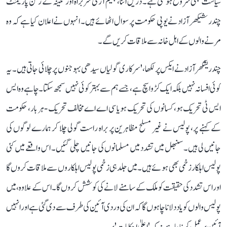
سیاست بھی شروع ہو گئی ہے۔ دریں اثنا، بھیم آرمی سربراہ اور نگینہ کے رکن پارلیمنٹ
چندر شیکھر آزاد نے یوپی حکومت پر سوال اٹھائے ہیں۔ انہوں نے اعلان کیا ہے کہ وہ
مرنے والوں کے اہل خانہ سے ملاقات کریں گے۔
چندریشکھر آزاد نے ایکس پر لکھا، 'سرکاری گولیاں سیدھی بہوجنوں پر چلائی جاتی ہیں۔ یہ
کوئی افسانہ نہیں بلکہ ایک کڑوا سچ ہے، جسے ہم سے بہتر کوئی نہیں سمجھ سکتا۔ چاہے وہ ایس
ایس ٹی تحریک ہو، کسانوں کی تحریک ہو یا سی اے اےمخالف تحریک - ہر بار، حکومت
کے کہنے پر، پولیس نے غیر مسلح مظاہرین پر براہ راست گولی چلا کر ہمارے لوگوں کی
جانیں لی ہیں۔ سنبھل میں تشدد میں مسلمانوں کی جانیں چلی گئیں۔ اس واقعے میں کئی
پولیس اہلکار زخمی بھی ہوئے ہیں۔ میں جلد ہی زخمی پولیس اہلکاروں سے ملاقات کروں گا
اور اس تشدد کی حقیقت کو ملک کے سامنے لانے کی کوشش کروں گا۔ اس کے علاوہ، میں
پولیس والوں کو یاد دلانا چاہوں گا کہ ان کی وردی آئین کی طرف سے دی گئی ہے اور انہیں