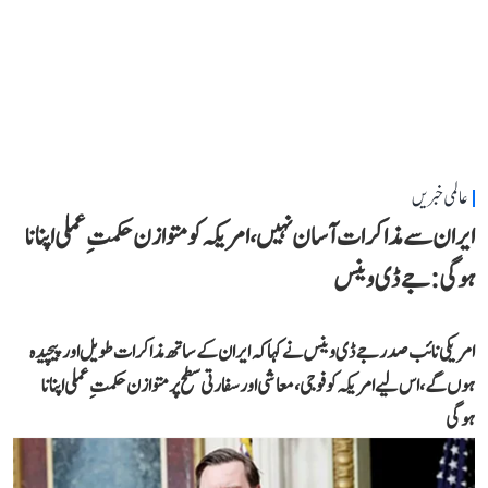
عالمی خبریں
ایران سے مذاکرات آسان نہیں، امریکہ کو متوازن حکمتِ عملی اپنانا
ہوگی: جے ڈی وینس
امریکی نائب صدر جے ڈی وینس نے کہا کہ ایران کے ساتھ مذاکرات طویل اور پیچیدہ
ہوں گے، اس لیے امریکہ کو فوجی، معاشی اور سفارتی سطح پر متوازن حکمتِ عملی اپنانا
ہوگی