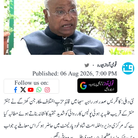
قومی آواز بیورو
Published: 06 Aug 2026, 7:00 PM
Follow us on:
نئی دہلی: کانگریس صدر اور راجیہ سبھا میں قائدِ حزبِ اختلاف ملکارجن کھڑگے نے جنتر
منتر کے قریب طلبہ پر ہوئی پولیس کارروائی کو شدید تنقید کا نشانہ بناتے ہوئے مطالبہ کیا
ہے کہ مرکزی وزیر داخلہ امت شاہ خود پارلیمنٹ میں حاضر ہو کر اس معاملے پر جواب
دیں، جبکہ وزیر اعظم نریندر مودی طلبہ سے معافی مانگیں۔