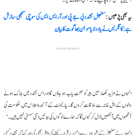
آئین پر عمل کرنا چاہیے نہ کہ 'اعلیٰ احکامات' پر۔
یہ بھی پڑھیں :
سنبھل تشدد بی جے پی اورآر ایس ایس کی سوچی سمجھی سازش
ہے:کانگریس نے یاد دلایا موہن بھاگوت کا بیان
ADVERTISEMENT
انہوں نے مزید لکھا، 'میں پیر کو صحت یاب ہو جاؤں گا اور اس تشدد میں ہلاک ہونے
والوں کے اہل خانہ سے ملاقات کروں گا۔ پارلیمنٹ کے آئندہ اجلاس میں حکومت کی
آنکھوں میں آنکھیں ڈال کر کہوں گا کہ ہمارے لوگوں کی جانیں اتنی سستی نہیں ہیں۔‘
انہوں نے سنبھل کے شہریوں سے امن برقرار رکھنے کی اپیل بھی کی اور کہا کہ تشدد کسی