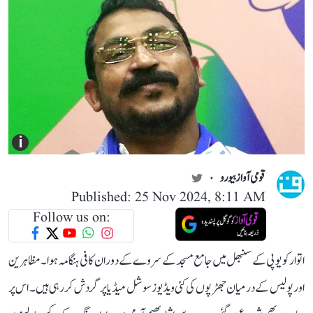
i
قومی آواز بیورو
Published: 25 Nov 2024, 8:11 AM
Follow us on:
اتوار کو یوپی کے سنبھل میں جامع مسجد کے سروے کے دوران کافی ہنگامہ ہوا۔ مظاہرین
اور پولیس کے درمیان جھڑپوں کی کئی ویڈیوز سوشل میڈیا پر گردش کر رہی ہیں۔ اس پر