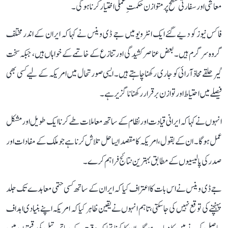
معاشی اور سفارتی سطح پر متوازن حکمتِ عملی اختیار کرنا ہوگی۔
فاکس نیوز کو دیے گئے ایک انٹرویو میں جے ڈی وینس نے کہا کہ ایران کے اندر مختلف
گروہ سرگرم ہیں۔ بعض عناصر کشیدگی اور تنازع کے خاتمے کے خواہاں ہیں، جبکہ سخت
گیر حلقے محاذ آرائی کو جاری رکھنا چاہتے ہیں۔ ایسی صورتحال میں امریکہ کے لیے کسی بھی
فیصلے میں احتیاط اور توازن برقرار رکھنا ناگزیر ہے۔
انہوں نے کہا کہ ایرانی قیادت اور نظام کے ساتھ معاملات طے کرنا ایک طویل اور مشکل
عمل ہوگا۔ ان کے بقول، امریکہ کا مقصد ایسا حل تلاش کرنا ہے جو ملک کے مفادات اور
صدر کی پالیسیوں کے مطابق بہترین نتائج فراہم کرے۔
جے ڈی وینس نے اس بات کا اعتراف کیا کہ ایران کے ساتھ کسی حتمی معاہدے تک جلد
پہنچنے کی توقع نہیں کی جا سکتی، تاہم انہوں نے یقین ظاہر کیا کہ امریکہ اپنے بنیادی اہداف