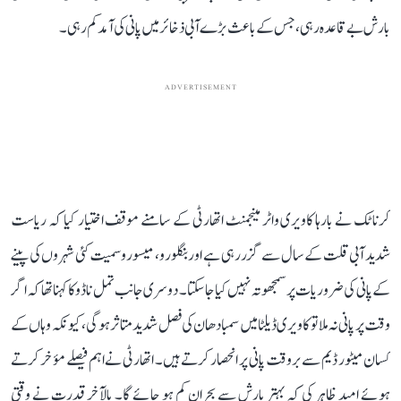
بارش بے قاعدہ رہی، جس کے باعث بڑے آبی ذخائر میں پانی کی آمد کم رہی۔
ADVERTISEMENT
کرناٹک نے بارہا کاویری واٹر مینجمنٹ اتھارٹی کے سامنے موقف اختیار کیا کہ ریاست
شدید آبی قلت کے سال سے گزر رہی ہے اور بنگلورو، میسورو سمیت کئی شہروں کی پینے
کے پانی کی ضروریات پر سمجھوتہ نہیں کیا جا سکتا۔ دوسری جانب تمل ناڈو کا کہنا تھا کہ اگر
وقت پر پانی نہ ملا تو کاویری ڈیلٹا میں سمبا دھان کی فصل شدید متاثر ہوگی، کیونکہ وہاں کے
کسان میٹور ڈیم سے بروقت پانی پر انحصار کرتے ہیں۔ اتھارٹی نے اہم فیصلے مؤخر کرتے
ہوئے امید ظاہر کی کہ بہتر بارش سے بحران کم ہو جائے گا۔ بالآخر قدرت نے وقتی