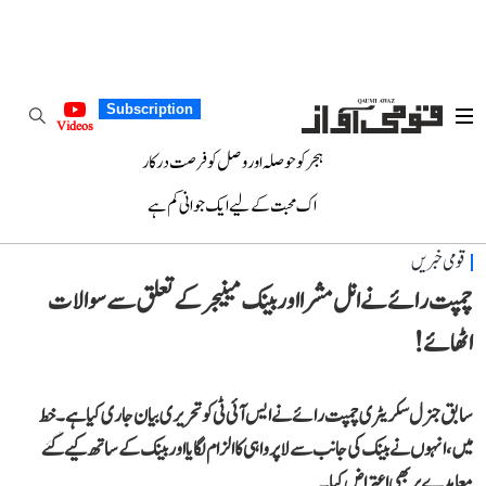
Subscription
Videos
ہجر کو حوصلہ اور وصل کو فرصت درکار
اک محبت کے لیے ایک جوانی کم ہے
قومی خبریں
چمپت رائے نے انل مشرا اور بینک مینیجر کے تعلق سے سوالات
اٹھائے!
سابق جنرل سکریٹری چمپت رائے نے ایس آئی ٹی کو تحریری بیان جاری کیا ہے۔ خط
میں، انہوں نے بینک کی جانب سے لاپرواہی کا الزام لگایا اور بینک کے ساتھ کیے گئے
معاہدے پر بھی اعتراض کیا۔