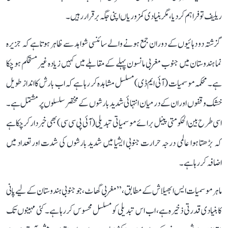
ریلیف تو فراہم کر دیا، مگر بنیادی کمزوریاں اپنی جگہ برقرار رہیں۔
گزشتہ دو دہائیوں کے دوران جمع ہونے والے سائنسی شواہد سے ظاہر ہوتا ہے کہ جزیرہ
نما ہندوستان میں جنوب مغربی مانسون پہلے کے مقابلے میں کہیں زیادہ غیر مستحکم ہو چکا
ہے۔ محکمہ موسمیات (آئی ایم ڈی) مسلسل مشاہدہ کر رہا ہے کہ اب بارش کا انداز طویل
خشک وقفوں اور ان کے درمیان انتہائی شدید بارشوں کے مختصر سلسلوں پر مشتمل ہے۔
اسی طرح بین الحکومتی پینل برائے موسمیاتی تبدیلی (آئی پی سی سی) بھی خبردار کر چکا ہے
کہ بڑھتا ہوا عالمی درجہ حرارت جنوبی ایشیا میں شدید بارشوں کی شدت اور تعداد میں
اضافہ کر رہا ہے۔
ماہر موسمیات ایس ابھیلاش کے مطابق، ’’مغربی گھاٹ، جو جنوبی ہندوستان کے لیے پانی
کا بنیادی قدرتی ذخیرہ ہے، اب اس تبدیلی کو مسلسل محسوس کر رہا ہے۔ کئی مہینوں تک