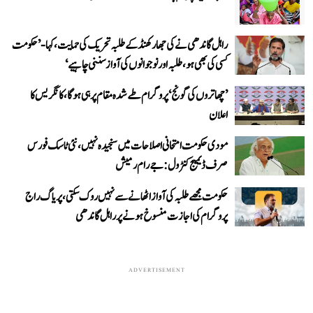
راہل گاندھی نے کی جھارکھنڈ کے طلبہ تحریک کی حمایت، کہا- ’حکومت
کسی کی بھی ہو، طلبہ اور نوجوانوں کی آواز سننی چاہیے‘
’چھاتروں کی گونج‘ پروگرام طے شدہ مقام پر ہی ہوگا، کانگریس کا
اعلان
مودی حکومت امتحانی اصلاحات میں سنجیدہ نہیں، نئی ٹاسک فورس
صرف ڈیمیج کنٹرول: جے رام رمیش
حکومت مجھے طلبہ کی آواز اٹھانے سے نہیں روک سکتی، پریاگ راج
پروگرام کی اجازت منسوخ ہونے پر راہل گاندھی
ADVERTISEMENT