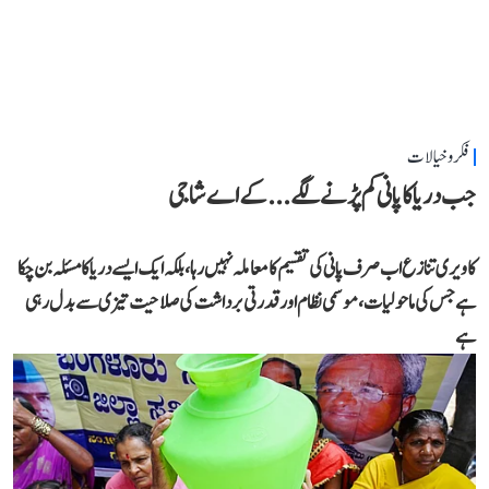
فکر و خیالات
جب دریا کا پانی کم پڑنے لگے...کے اے شاجی
کاویری تنازع اب صرف پانی کی تقسیم کا معاملہ نہیں رہا، بلکہ ایک ایسے دریا کا مسئلہ بن چکا
ہے جس کی ماحولیات، موسمی نظام اور قدرتی برداشت کی صلاحیت تیزی سے بدل رہی
ہے