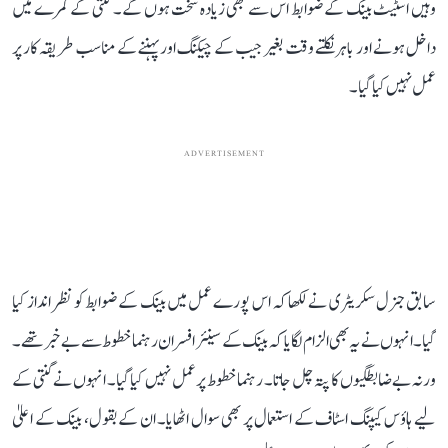
وہیں اسٹیٹ بینک کے ضوابط اس سے بھی زیادہ سخت ہوں گے۔ گنتی کے کمرے میں
داخل ہونے اور باہر نکلتے وقت بغیر جیب کے چیکنگ اور پہننے کے مناسب طریقہ کار پر
عمل نہیں کیا گیا۔
ADVERTISEMENT
سابق جنرل سکریٹری نے لکھا کہ اس پورے عمل میں بینک کے ضوابط کو نظر انداز کیا
گیا۔ انہوں نے یہ بھی الزام لگایا کہ بینک کے سینئر افسران رہنما خطوط سے بے خبر تھے۔
ورنہ بے ضابطگیوں کا پتہ چل جاتا۔ رہنما خطوط پر عمل نہیں کیا گیا۔ انہوں نے گنتی کے
لیے ہاؤس کیپنگ اسٹاف کے استعمال پر بھی سوال اٹھایا۔ ان کے بقول، بینک کے اعلیٰ