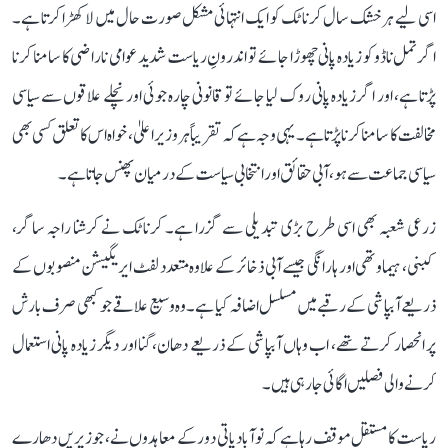
اسی لیے ہر خشک سال کرناٹک کو ایک انتہائی مشکل صورت حال میں لا کھڑا کرتا ہے۔
اگر تمل ناڈو کو زیادہ پانی چھوڑا جائے تو اندرونِ ریاست شدید عوامی ناراضی کا سامنا کرنا
پڑتا ہے، اور اگر زیادہ پانی روک لیا جائے تو قانونی چارہ جوئی اور نچلے علاقوں سے سیاسی
مخالفت کا سامنا کرنا پڑتا ہے۔ یہی وجہ ہے کہ تقریباً ہر وزیر اعلیٰ، خواہ اس کا تعلق کسی بھی
سیاسی جماعت سے ہو، آبی حقائق اور انتخابی سیاست کے درمیان پھنس جاتا ہے۔
زرعی شعبہ بھی اسی طرح بڑی تبدیلی سے گزرا ہے۔ کرناٹک نے کرشنا راجہ ساگر،
کبنی، ہیماوتھی اور ہارانگی جیسے آبی ذخائر کے علاوہ متعدد لفٹ ایریگیشن منصوبوں کے
ذریعے آبپاشی کے رقبے میں مسلسل اضافہ کیا ہے۔ وہ وسیع علاقے جو کبھی صرف بارش
پر انحصار کرتے تھے، اب وہاں آبپاشی کے ذریعے دھان، گنا اور دیگر زیادہ پانی استعمال
کرنے والی فصلیں اگائی جا رہی ہیں۔
ریاست کا مستقل موقف رہا ہے کہ نوآبادیاتی دور کے معاہدوں نے، جو زیریں دھارے