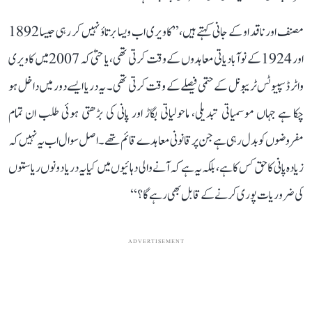
مصنف اور ناقد او کے جانی کہتے ہیں، ’’کاویری اب ویسا برتاؤ نہیں کر رہی جیسا 1892
اور 1924 کے نوآبادیاتی معاہدوں کے وقت کرتی تھی، یا حتیٰ کہ 2007 میں کاویری
واٹر ڈسپیوٹس ٹریبونل کے حتمی فیصلے کے وقت کرتی تھی۔ یہ دریا ایسے دور میں داخل ہو
چکا ہے جہاں موسمیاتی تبدیلی، ماحولیاتی بگاڑ اور پانی کی بڑھتی ہوئی طلب ان تمام
مفروضوں کو بدل رہی ہے جن پر قانونی معاہدے قائم تھے۔ اصل سوال اب یہ نہیں کہ
زیادہ پانی کا حق کس کا ہے، بلکہ یہ ہے کہ آنے والی دہائیوں میں کیا یہ دریا دونوں ریاستوں
کی ضروریات پوری کرنے کے قابل بھی رہے گا؟‘‘
ADVERTISEMENT