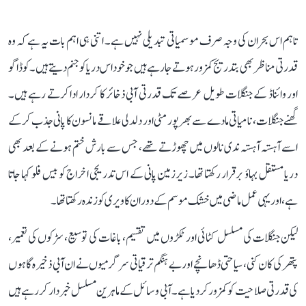
تاہم اس بحران کی وجہ صرف موسمیاتی تبدیلی نہیں ہے۔ اتنی ہی اہم بات یہ ہے کہ وہ
قدرتی مناظر بھی بتدریج کمزور ہوتے جا رہے ہیں جو خود اس دریا کو جنم دیتے ہیں۔ کوڈاگو
اور وائناڈ کے جنگلات طویل عرصے تک قدرتی آبی ذخائر کا کردار ادا کرتے رہے ہیں۔
گھنے جنگلات، نامیاتی مادے سے بھرپور مٹی اور دلدلی علاقے مانسون کا پانی جذب کر کے
اسے آہستہ آہستہ ندی نالوں میں چھوڑتے تھے، جس سے بارش ختم ہونے کے بعد بھی
دریا مستقل بہاؤ برقرار رکھتا تھا۔ زیرزمین پانی کے اس تدریجی اخراج کو بیس فلو کہا جاتا
ہے، اور یہی عمل ماضی میں خشک موسم کے دوران کاویری کو زندہ رکھتا تھا۔
لیکن جنگلات کی مسلسل کٹائی اور ٹکڑوں میں تقسیم، باغات کی توسیع، سڑکوں کی تعمیر،
پتھر کی کان کنی، سیاحتی ڈھانچے اور بے ہنگم ترقیاتی سرگرمیوں نے ان آبی ذخیرہ گاہوں
کی قدرتی صلاحیت کو کمزور کر دیا ہے۔ آبی وسائل کے ماہرین مسلسل خبردار کر رہے ہیں