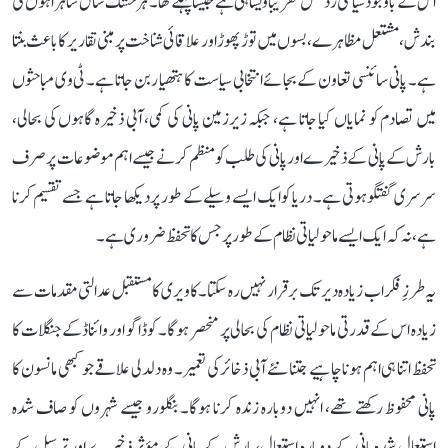
اس کے باوجود سیاسی ردعمل تقریباً ویسا ہی ہے جیسا پہلے تھا۔ ہر خشک سال شاہراہوں کی
بندش، مشتعل مظاہرے، بسوں میں توڑ پھوڑ اور علاقائی شناخت پر مبنی تقاریر کا باعث بنتا
ہے۔ پانی سائنسی تعاون کے بجائے انتخابی سیاست کا ہتھیار بن جاتا ہے۔ ٹی وی مباحثوں
میں تصادم کو نمایاں کیا جاتا ہے، جبکہ زیرزمین پانی کی کمی، آبی ذخیرہ گاہوں کی بحالی،
بارش کے پانی کے ذخیرے اور پانی کی طلب کو منظم کرنے جیسے اہم موضوعات پر صرف
سرسری گفتگو ہوتی ہے۔ دریا کو ایک ایسے وسیلے کے طور پر دیکھا جاتا ہے جسے تقسیم کرنا
ہے، نہ کہ ایک ایسے ماحولیاتی نظام کے طور پر جس کا تحفظ ضروری ہے۔
یہ طرزِ فکر اب زیادہ دیر تک برقرار نہیں رہ سکتا۔ کاویری کا مستقبل عدالتی مقدمات سے
زیادہ اس کے قدرتی ماحولیاتی نظام کی بحالی پر منحصر ہوگا۔ کوڈاگو اور وائناڈ کے جنگلات کا
تحفظ اتنا ہی اہم ہونا چاہیے جتنا نئے آبی ذخائر کی تعمیر۔ وہ دلدلی علاقے جو کبھی مانسون کا
پانی محفوظ رکھتے تھے، انہیں دوبارہ زندہ کرنا ہوگا۔ بنگلورو جیسے شہروں کو صاف شدہ
استعمال شدہ پانی کے دوبارہ استعمال، بارش کے پانی کے مؤثر ذخیرے اور ترسیل کے