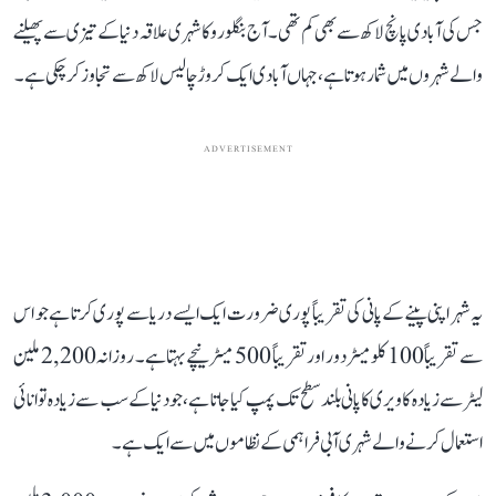
جس کی آبادی پانچ لاکھ سے بھی کم تھی۔ آج بنگلورو کا شہری علاقہ دنیا کے تیزی سے پھیلنے
والے شہروں میں شمار ہوتا ہے، جہاں آبادی ایک کروڑ چالیس لاکھ سے تجاوز کر چکی ہے۔
ADVERTISEMENT
یہ شہر اپنی پینے کے پانی کی تقریباً پوری ضرورت ایک ایسے دریا سے پوری کرتا ہے جو اس
سے تقریباً 100 کلومیٹر دور اور تقریباً 500 میٹر نیچے بہتا ہے۔ روزانہ 2,200 ملین
لیٹر سے زیادہ کاویری کا پانی بلند سطح تک پمپ کیا جاتا ہے، جو دنیا کے سب سے زیادہ توانائی
استعمال کرنے والے شہری آبی فراہمی کے نظاموں میں سے ایک ہے۔