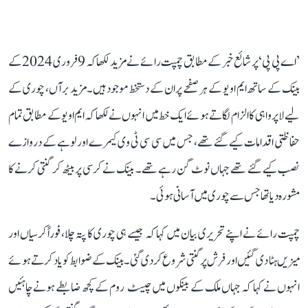
’اے پی پی‘ پر شائع خبر کے مطابق چمپت رائے نے مزید لکھا کہ 9 فروری 2024 کے
بینک کے ساتھ ایم او یو کے ہر صفحے پر ان کے دستخط موجود ہیں۔ مزید برآں، چوری کے
لیے لاپرواہی کا الزام لگاتے ہوئے ایک خط میں انہوں نے لکھا کہ ایم او یو کے مطابق تمام
حفاظتی اقدامات کیے گئے تھے، جس میں سی سی ٹی وی کیمرے اور لوہے کے دروازے
نصب کیے گئے تھے جہاں نوٹ گن رہے تھے۔ بینک نے کرسی پر بیٹھ کر گنتی کرنے کا
مشورہ دیا تھا جس سے چوری میں آسانی ہوئی۔
چمپت رائے نے اپنے تحریری بیان میں کہا کہ جیسے ہی چوری کا پتہ چلا، فوراً کرسیاں اور
میزیں ہٹا دی گئیں اور فرش پر گنتی شروع کر دی گئی۔ بینک کے ضوابط کو یاد کرتے ہوئے
انہوں نے کہا کہ جہاں ملک کے بینکوں میں چیسٹ روم کے کچھ ضابطے ہونے چاہئیں