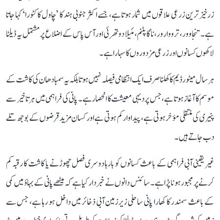
زرخیز ترین زرعی علاقوں میں شمار ہوتا ہے، جسے اکثر جنوبی ہند کا ’چاول کا کٹورا‘ کہا جاتا
ہے۔ تنجاوور، ترووارور، ناگاپٹنم، مئیلا دوتھرئی اور آس پاس کے اضلاع پر مشتمل یہ ڈیلٹا
لاکھوں کسانوں اور زرعی مزدوروں کا سہارا ہے۔
ہر سال میٹور ڈیم کا کھلنا صرف ایک انتظامی فیصلہ نہیں ہوتا بلکہ یہ سمبا دھان کی کاشت کے
موسم کا آغاز ہوتا ہے، جس پر دیہی معیشت کا انحصار ہے۔ پانی کی فراہمی میں ہر تاخیر سے
پنیری کی منتقلی مؤخر ہوتی ہے، پیداوار کم ہوتی ہے اور کسان مزید قرضوں کے بوجھ تلے
دب جاتے ہیں۔
غیر یقینی آبی فراہمی کے باعث کسانوں کو بارہا دوسری فصل چھوڑنے یا کاشت کا رقبہ کم
کرنے پر مجبور ہونا پڑا ہے۔ سائنس دانوں نے خبردار کیا ہے کہ میٹھے پانی کے بہاؤ میں کمی
کے باعث سمندر کا کھارا پانی ساحلی زیرزمین آبی ذخائر میں داخل ہو رہا ہے، جس سے