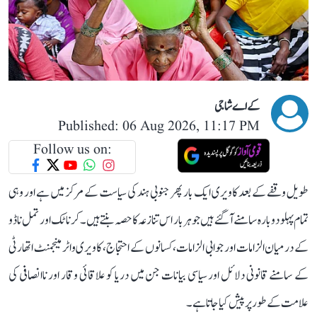
کے اے شاجی
Published: 06 Aug 2026, 11:17 PM
Follow us on:
طویل وقفے کے بعد کاویری ایک بار پھر جنوبی ہند کی سیاست کے مرکز میں ہے اور وہی
تمام پہلو دوبارہ سامنے آ گئے ہیں جو ہر بار اس تنازعہ کا حصہ بنتے ہیں۔ کرناٹک اور تمل ناڈو
کے درمیان الزامات اور جوابی الزامات، کسانوں کے احتجاج، کاویری واٹر مینجمنٹ اتھارٹی
کے سامنے قانونی دلائل اور سیاسی بیانات جن میں دریا کو علاقائی وقار اور ناانصافی کی
علامت کے طور پر پیش کیا جاتا ہے۔