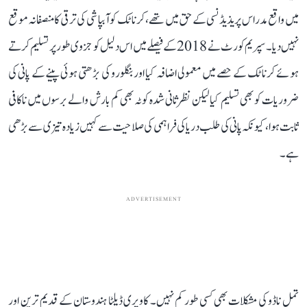
میں واقع مدراس پریذیڈنسی کے حق میں تھے، کرناٹک کو آبپاشی کی ترقی کا منصفانہ موقع
نہیں دیا۔ سپریم کورٹ نے 2018 کے فیصلے میں اس دلیل کو جزوی طور پر تسلیم کرتے
ہوئے کرناٹک کے حصے میں معمولی اضافہ کیا اور بنگلورو کی بڑھتی ہوئی پینے کے پانی کی
ضروریات کو بھی تسلیم کیا لیکن نظرثانی شدہ کوٹہ بھی کم بارش والے برسوں میں ناکافی
ثابت ہوا، کیونکہ پانی کی طلب دریا کی فراہمی کی صلاحیت سے کہیں زیادہ تیزی سے بڑھی
ہے۔
ADVERTISEMENT
تمل ناڈو کی مشکلات بھی کسی طور کم نہیں۔ کاویری ڈیلٹا ہندوستان کے قدیم ترین اور