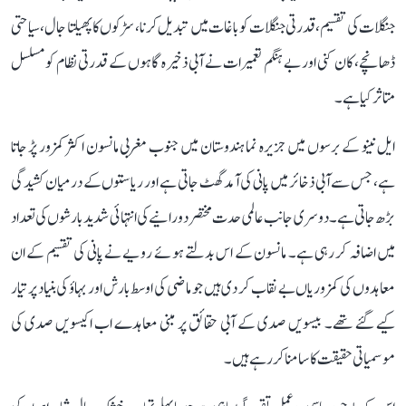
جنگلات کی تقسیم، قدرتی جنگلات کو باغات میں تبدیل کرنا، سڑکوں کا پھیلتا جال، سیاحتی
ڈھانچے، کان کنی اور بے ہنگم تعمیرات نے آبی ذخیرہ گاہوں کے قدرتی نظام کو مسلسل
متاثر کیا ہے۔
ایل نینو کے برسوں میں جزیرہ نما ہندوستان میں جنوب مغربی مانسون اکثر کمزور پڑ جاتا
ہے، جس سے آبی ذخائر میں پانی کی آمد گھٹ جاتی ہے اور ریاستوں کے درمیان کشیدگی
بڑھ جاتی ہے۔ دوسری جانب عالمی حدت مختصر دورانیے کی انتہائی شدید بارشوں کی تعداد
میں اضافہ کر رہی ہے۔ مانسون کے اس بدلتے ہوئے رویے نے پانی کی تقسیم کے ان
معاہدوں کی کمزوریاں بے نقاب کر دی ہیں جو ماضی کی اوسط بارش اور بہاؤ کی بنیاد پر تیار
کیے گئے تھے۔ بیسویں صدی کے آبی حقائق پر مبنی معاہدے اب اکیسویں صدی کی
موسمیاتی حقیقت کا سامنا کر رہے ہیں۔