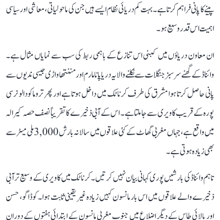
پینے کا پانی فراہم کرتا ہے۔ بہت کم دریائی نظام ایسے ہیں جن کی ماحولیاتی، معاشی اور سیاسی
اہمیت اس قدر وسیع ہو۔
ان معاون دریاؤں میں کبنی اس تنازع کے باہمی ربط کی سب سے نمایاں مثال ہے۔
وائناڈ کے گھنے سرسبز جنگلات سے نکلنے والا یہ دریا پانامارم اور مننتھاواڑی جیسی ندیوں سے
پانی حاصل کرتا ہوا مشرق کی طرف کرناٹک میں داخل ہوتا ہے اور پھر تروماکودالو نرسی
پورہ کے قریب کاویری سے جا ملتا ہے۔ اس کے آبی ذخیرے کا تقریباً نصف حصہ کیرالہ
میں واقع ہے، جہاں مغربی گھاٹ کے کئی علاقوں میں سالانہ بارش 3,000 ملی میٹر سے
بھی زیادہ ہوتی ہے۔
تاہم وائناڈ کی بارشیں پوری کہانی بیان نہیں کرتیں۔ کرناٹک میں کاویری کے وسیع تر آبی
ذخیرے والے علاقوں میں اس بار مانسون کہیں زیادہ غیر یقینی ثابت ہوا۔ کوڈاگو، حسن
اور بالائی طاس کے دیگر اضلاع میں جنوب مغربی مانسون کے ابتدائی ہفتوں کے دوران