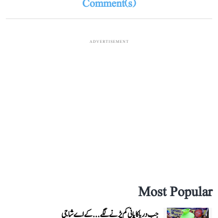
Comment(s)
ADVERTISEMENT
Most Popular
جب دریا کا پانی کم پڑنے لگے...کے اے شاجی