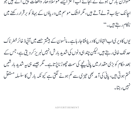
متوازن بارش ہونے کے بجائے اب اکثر ایسے موسلادھار واقعات پیش آتے ہیں جو
اچانک سیلاب تو لے آتے ہیں، مگر خشک موسم میں دریاؤں کے بہاؤ کو برقرار رکھنے میں
ناکام رہتے ہیں۔‘‘
یوں کاویری اب انتہاؤں کا دریا بنتا جا رہا ہے۔ مانسون کے بیشتر حصے میں آبی ذخائر خطرناک
حد تک خالی رہتے ہیں، لیکن چند ہی دنوں کی شدید بارش انہیں لبریز کر دیتی ہے، جس کے
بعد حکام کو بڑی مقدار میں پانی نیچے کی سمت چھوڑنا پڑتا ہے۔ مگر جیسے ہی یہ شدید بارشیں
ختم ہوتی ہیں، پانی کی آمد بھی تیزی سے کم ہونے لگتی ہے کیونکہ بارش کا سلسلہ مستقل
نہیں رہتا۔
ADVERTISEMENT