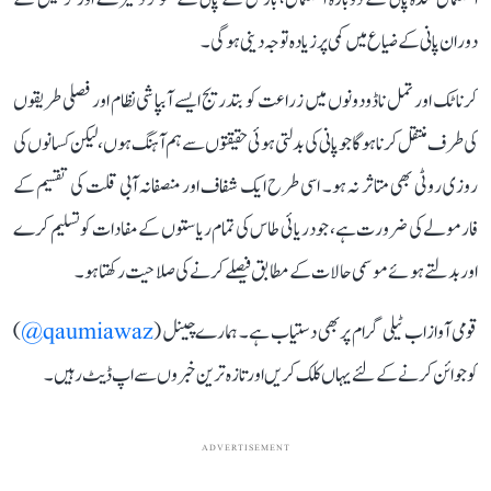
دوران پانی کے ضیاع میں کمی پر زیادہ توجہ دینی ہوگی۔
کرناٹک اور تمل ناڈو دونوں میں زراعت کو بتدریج ایسے آبپاشی نظام اور فصلی طریقوں
کی طرف منتقل کرنا ہوگا جو پانی کی بدلتی ہوئی حقیقتوں سے ہم آہنگ ہوں، لیکن کسانوں کی
روزی روٹی بھی متاثر نہ ہو۔ اسی طرح ایک شفاف اور منصفانہ آبی قلت کی تقسیم کے
فارمولے کی ضرورت ہے، جو دریائی طاس کی تمام ریاستوں کے مفادات کو تسلیم کرے
اور بدلتے ہوئے موسمی حالات کے مطابق فیصلے کرنے کی صلاحیت رکھتا ہو۔
قومی آواز اب ٹیلی گرام پر بھی دستیاب ہے۔ ہمارے چینل (
qaumiawaz@
)
کو جوائن کرنے کے لئے یہاں کلک کریں اور تازہ ترین خبروں سے اپ ڈیٹ رہیں۔
ADVERTISEMENT