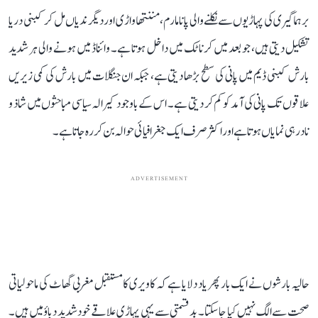
برہماگیری کی پہاڑیوں سے نکلنے والی پانامارم، مننتھاواڑی اور دیگر ندیاں مل کر کبنی دریا
تشکیل دیتی ہیں، جو بعد میں کرناٹک میں داخل ہوتا ہے۔ وائناڈ میں ہونے والی ہر شدید
بارش کبنی ڈیم میں پانی کی سطح بڑھا دیتی ہے، جبکہ ان جنگلات میں بارش کی کمی زیریں
علاقوں تک پانی کی آمد کو کم کر دیتی ہے۔ اس کے باوجود کیرالہ سیاسی مباحثوں میں شاذ و
نادر ہی نمایاں ہوتا ہے اور اکثر صرف ایک جغرافیائی حوالہ بن کر رہ جاتا ہے۔
ADVERTISEMENT
حالیہ بارشوں نے ایک بار پھر یاد دلایا ہے کہ کاویری کا مستقبل مغربی گھاٹ کی ماحولیاتی
صحت سے الگ نہیں کیا جا سکتا۔ بدقسمتی سے یہی پہاڑی علاقے خود شدید دباؤ میں ہیں۔