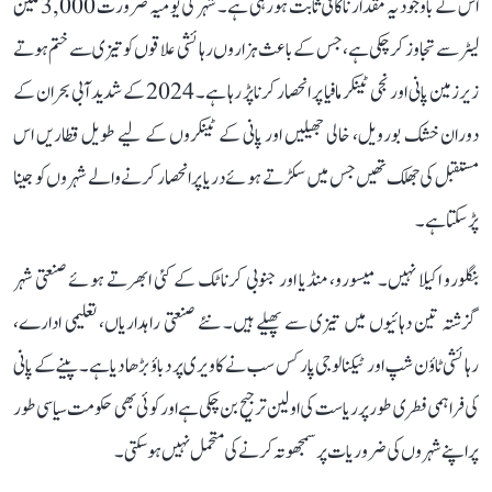
اس کے باوجود یہ مقدار ناکافی ثابت ہو رہی ہے۔ شہر کی یومیہ ضرورت 3,000 ملین
لیٹر سے تجاوز کر چکی ہے، جس کے باعث ہزاروں رہائشی علاقوں کو تیزی سے ختم ہوتے
زیرزمین پانی اور نجی ٹینکر مافیا پر انحصار کرنا پڑ رہا ہے۔ 2024 کے شدید آبی بحران کے
دوران خشک بورویل، خالی جھیلیں اور پانی کے ٹینکروں کے لیے طویل قطاریں اس
مستقبل کی جھلک تھیں جس میں سکڑتے ہوئے دریا پر انحصار کرنے والے شہروں کو جینا
پڑ سکتا ہے۔
بنگلورو اکیلا نہیں۔ میسورو، منڈیا اور جنوبی کرناٹک کے کئی ابھرتے ہوئے صنعتی شہر
گزشتہ تین دہائیوں میں تیزی سے پھیلے ہیں۔ نئے صنعتی راہداریاں، تعلیمی ادارے،
رہائشی ٹاؤن شپ اور ٹیکنالوجی پارکس سب نے کاویری پر دباؤ بڑھا دیا ہے۔ پینے کے پانی
کی فراہمی فطری طور پر ریاست کی اولین ترجیح بن چکی ہے اور کوئی بھی حکومت سیاسی طور
پر اپنے شہروں کی ضروریات پر سمجھوتہ کرنے کی متحمل نہیں ہو سکتی۔