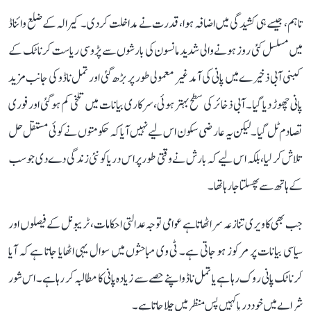
تاہم، جیسے ہی کشیدگی میں اضافہ ہوا، قدرت نے مداخلت کر دی۔ کیرالہ کے ضلع وائناڈ
میں مسلسل کئی روز ہونے والی شدید مانسون کی بارشوں سے پڑوسی ریاست کرناٹک کے
کبنی آبی ذخیرے میں پانی کی آمد غیر معمولی طور پر بڑھ گئی اور تمل ناڈو کی جانب مزید
پانی چھوڑ دیا گیا۔ آبی ذخائر کی سطح بہتر ہوئی، سرکاری بیانات میں تلخی کم ہو گئی اور فوری
تصادم ٹل گیا۔ لیکن یہ عارضی سکون اس لیے نہیں آیا کہ حکومتوں نے کوئی مستقل حل
تلاش کر لیا، بلکہ اس لیے کہ بارش نے وقتی طور پر اس دریا کو نئی زندگی دے دی جو سب
کے ہاتھ سے پھسلتا جا رہا تھا۔
جب بھی کاویری تنازعہ سر اٹھاتا ہے عوامی توجہ عدالتی احکامات، ٹریبونل کے فیصلوں اور
سیاسی بیانات پر مرکوز ہو جاتی ہے۔ ٹی وی مباحثوں میں سوال یہی اٹھایا جاتا ہے کہ آیا
کرناٹک پانی روک رہا ہے یا تمل ناڈو اپنے حصے سے زیادہ پانی کا مطالبہ کر رہا ہے۔ اس شور
شرابے میں خود دریا کہیں پس منظر میں چلا جاتا ہے۔