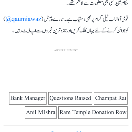
حکام شاید کسی بھی معلومات سے لاعلم تھے۔
قومی آواز اب ٹیلی گرام پر بھی دستیاب ہے۔ ہمارے چینل (
qaumiawaz@
)
کو جوائن کرنے کے لئے یہاں کلک کریں اور تازہ ترین خبروں سے اپ ڈیٹ رہیں۔
ADVERTISEMENT
Bank Manager
Questions Raised
Champat Rai
Anil MIshra
Ram Temple Donation Row