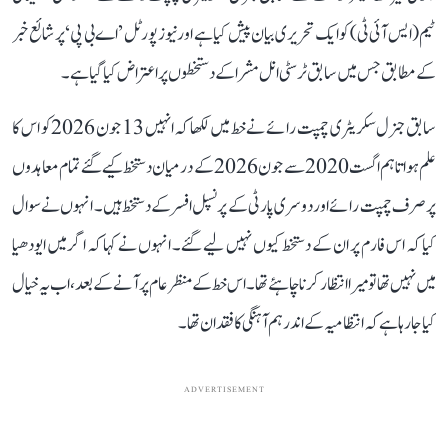
ٹیم (ایس آئی ٹی) کو ایک تحریری بیان پیش کیا ہے اور نیوز پورٹل ’اے بی پی‘ پر شائع خبر
کے مطابق جس میں سابق ٹرسٹی انل مشرا کے دستخطوں پر اعتراض کیا گیا ہے۔
سابق جنرل سکریٹری چمپت رائے نے خط میں لکھا کہ انہیں 13 جون 2026 کو اس کا
علم ہوا تاہم اگست 2020 سے جون 2026 کے درمیان دستخط کیے گئے تمام معاہدوں
پر صرف چمپت رائے اور دوسری پارٹی کے پرنسپل افسر کے دستخط ہیں۔ انہوں نے سوال
کیا کہ اس فارم پر ان کے دستخط کیوں نہیں لیے گئے۔ انہوں نے کہا کہ اگر میں ایودھیا
میں نہیں تھا تو میرا انتظار کرنا چاہئے تھا۔ اس خط کے منظر عام پر آنے کے بعد، اب یہ خیال
کیا جا رہا ہے کہ انتظامیہ کے اندر ہم آہنگی کا فقدان تھا۔
ADVERTISEMENT