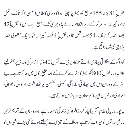
تقریباً 81 ہزار 155 مربع کلومیٹر پر پھیلا ہوا کاویری کا طاس (بیسن) کرناٹک، تمل
ناڈو، کیرالہ اور مرکز کے زیر انتظام علاقے پڈوچیری تک وسیع ہے۔ اس کا تقریباً 42
فیصد حصہ کرناٹک، 54 فیصد تمل ناڈو، تقریباً 4 فیصد کیرالہ جبکہ ایک معمولی حصہ
پڈوچیری میں واقع ہے۔
کوڈاگو کے جنگلاتی پہاڑی علاقے تلاکاویری سے تقریباً 1,340 میٹر کی بلندی پر جنم لینے
والا یہ دریا تقریباً 800 کلومیٹر کا سفر طے کرنے کے بعد خلیجِ بنگال میں جا گرتا ہے۔ اپنے
سفر کے دوران اس میں ہیماوتی، ہارانگی، کبنی، لکشمن تیرتھا، شمشا، ارکاوتی، بھوانی،
امراوتی اور نویال جیسے اہم معاون دریا شامل ہوتے ہیں۔
یہ پورا دریائی نظام تقریباً چار کروڑ افراد کی زندگی کا سہارا ہے، ہندوستان کے قدیم ترین
زرعی علاقوں کو سیراب کرتا ہے اور ملک کے تیزی سے پھیلتے ہوئے کئی بڑے شہروں کو