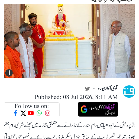
i
قومی آواز بیورو
Published: 08 Jul 2026, 8:11 AM
Follow us on:
اتر پردیش کے ایودھیا میں رام مندر کے نذرانے سے متعلق تنازعہ میں پھنسے شری رام جنم
بھومی تیرتھ شیتر ٹرسٹ کے سابق جنرل سکریٹری چمپت رائے نے خصوصی تحقیقاتی