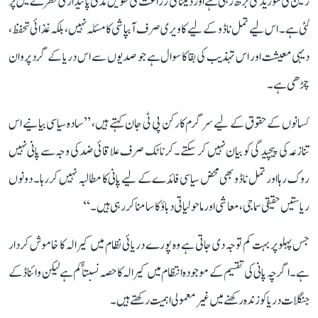
زمین کی شوریدگی بڑھ رہی ہے اور ڈیلٹا کی زراعت کی طویل مدتی پائیداری خطرے میں پڑ
گئی ہے۔ اس لیے تمل ناڈو کے لیے کاویری صرف آبپاشی کا مسئلہ نہیں، بلکہ غذائی تحفظ،
دیہی معیشت اور اس تہذیب کی بقا کا سوال ہے جو صدیوں سے اس دریا کے گرد پروان
چڑھی ہے۔
کسانوں کے حقوق کے لیے سرگرم کارکن پی ٹی جان کہتے ہیں، ’’سادہ سیاسی بیانیے اس
تنازعہ کی پیچیدگی کو بیان نہیں کر سکتے۔ کرناٹک صرف علاقائی ضد کی وجہ سے پانی نہیں
روک رہا اور تمل ناڈو بھی محض سیاسی فائدے کے لیے پانی کا مطالبہ نہیں کر رہا۔ دونوں
ریاستیں حقیقی سماجی، معاشی اور ماحولیاتی دباؤ کا سامنا کر رہی ہیں۔‘‘
جس پہلو پر بہت کم توجہ دی جاتی ہے وہ پورے دریائی نظام میں کیرالہ کا خاموش کردار
ہے۔ اگرچہ پانی کی تقسیم کے موجودہ انتظام میں کیرالہ کا حصہ نسبتاً کم ہے لیکن وائناڈ کے
جنگلات دریا کو زندہ رکھنے میں غیر معمولی اہمیت رکھتے ہیں۔