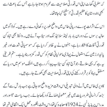
کہ مغربی گھاٹ اپنی اس قدرتی صلاحیت سے محروم ہوتا جا رہا ہے جس کے باعث اسے
کبھی ہندوستان کا عظیم قدرتی ’اسفنج‘ کہا جاتا تھا۔
اس کے اثرات پورے دریائی طاس میں واضح طور پر دکھائی دے رہے ہیں۔ کوڈاگو میں
حالیہ برسوں کے دوران بار بار لینڈ سلائیڈنگ اور سیلاب آئے ہیں۔ وائناڈ بھی تباہ کن
قدرتی آفات کا شکار رہا ہے، جنہوں نے یہ ظاہر کر دیا ہے کہ موسمیاتی شدت اور غیر
پائیدار زمین کے استعمال نے پہاڑی ماحولیاتی نظام کو کس قدر کمزور بنا دیا ہے۔ ستم ظریفی
یہ ہے کہ یہی علاقے، جو آج تباہ کن سیلاب پیدا کر رہے ہیں، خشک موسم میں دریا کے
مستقل بہاؤ کو برقرار رکھنے کی اپنی قدرتی صلاحیت بھی کھوتے جا رہے ہیں۔
کاویری طاس میں آنے والی تبدیلی اس وقت مزید واضح ہو جاتی ہے جب بارش سے آگے
بڑھ کر انسانی ضروریات میں غیر معمولی اضافے کو دیکھا جائے۔ جب ریاست میسور اور
مدراس پریذیڈنسی نے 1924 کا معاہدہ کیا تھا، اس وقت بنگلورو محض ایک انتظامی شہر تھا