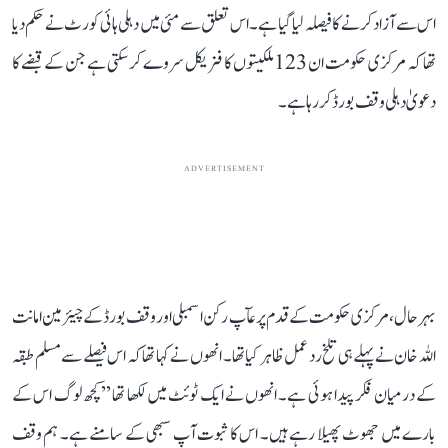
اس سے آزاد کرنے کا فیصلہ لیا گیا ہے۔ اس تعلق سے مئی میں دہلی ہائی کورٹ نے حکم دیا
تھا کہ مرکزی حکومت ان 123 ملکیتوں کا فزیکل سروے کر سکتی ہے جن کے قبضے کا
دعویٰ دہلی وقف بورڈ کر رہا ہے۔
ADVERTISEMENT
بہرحال، مرکزی حکومت کے قدم پر عآپ رکن اسمبلی اور وقف بورڈ کے چیئرمین امانت
اللہ خان نے پہلے ہی تلخ رد عمل ظاہر کیا تھا۔ انھوں نے کہا تھا کہ اس فیصلے سے مسلم طبقہ
کے درمیان فکر پیدا ہوئی ہے۔ انھوں نے ایک ٹوئٹ میں لکھا تھا ’’کچھ لوگ اس کے
بارے میں جھوٹ پھیلا رہے ہیں۔ اس کا ثبوت آپ سبھی کے سامنے ہے۔ ہم وقف