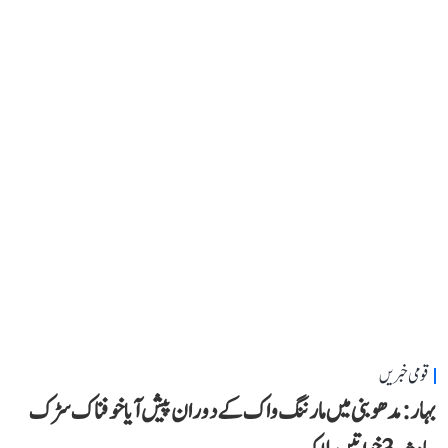
قومی خبریں
بہار: مدھوبنی میں مارننگ واک کے دوران پیش آیا خوفناک سڑک