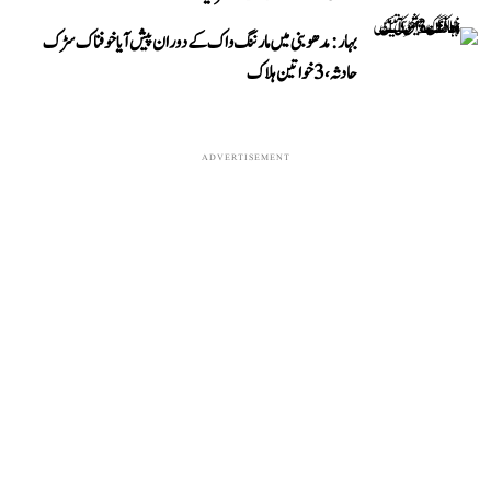
بہار: مدھوبنی میں مارننگ واک کے دوران پیش آیا خوفناک سڑک
حادثہ، 3 خواتین ہلاک
ADVERTISEMENT