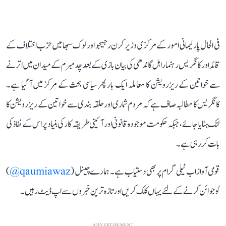
فی الحال پارلیمانی امور کے مرکزی وزیر کرن رجیجو اور لوک سبھا میں حزب اختلاف کے
قائد اور کانگریس رہنما راہل گاندھی کی بیان بازی کے بعد چدمبرم کے میدان میں اترنے
سے خواتین کے ریزرویشن کا معاملہ ایک بار پھر سیاسی بحث کے مرکز میں آ گیا ہے۔
کانگریس کا مطالبہ صاف ہے کہ مردم شماری اور حلقہ بندی سے خواتین کے ریزرویشن کا
لنک ہٹایا جائے، جبکہ حکومت موجودہ قانونی اور آئینی طریقہ کار کی بنیاد پر اس کے نفاذ کی
بات کر رہی ہے۔
قومی آواز اب ٹیلی گرام پر بھی دستیاب ہے۔ ہمارے چینل (
qaumiawaz@
)
کو جوائن کرنے کے لئے یہاں کلک کریں اور تازہ ترین خبروں سے اپ ڈیٹ رہیں۔
ADVERTISEMENT