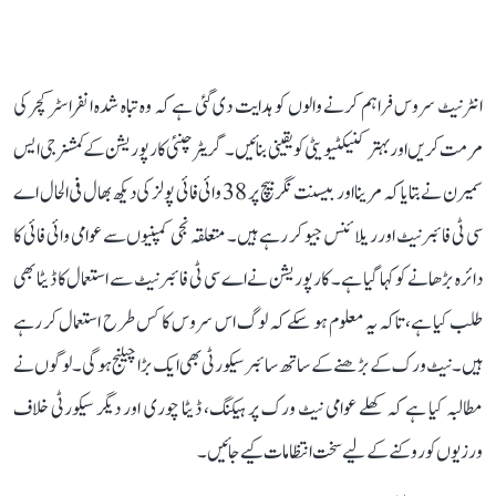
انٹرنیٹ سروس فراہم کرنے والوں کو ہدایت دی گئی ہے کہ وہ تباہ شدہ انفراسٹرکچر کی
مرمت کریں اور بہتر کنیکٹیویٹی کو یقینی بنائیں۔ گریٹر چنئی کارپوریشن کے کمشنر جی ایس
سمیرن نے بتایا کہ مرینا اور بیسنت نگر بیچ پر 38 وائی فائی پولز کی دیکھ بھال فی الحال اے
سی ٹی فائبرنیٹ اور ریلائنس جیو کر رہے ہیں۔ متعلقہ نجی کمپنیوں سے عوامی وائی فائی کا
دائرہ بڑھانے کو کہا گیا ہے۔ کارپوریشن نے اے سی ٹی فائبرنیٹ سے استعمال کا ڈیٹا بھی
طلب کیا ہے، تاکہ یہ معلوم ہو سکے کہ لوگ اس سروس کا کس طرح استعمال کر رہے
ہیں۔ نیٹ ورک کے بڑھنے کے ساتھ سائبر سیکورٹی بھی ایک بڑا چیلنج ہوگی۔ لوگوں نے
مطالبہ کیا ہے کہ کھلے عوامی نیٹ ورک پر ہیکنگ، ڈیٹا چوری اور دیگر سیکورٹی خلاف
ورزیوں کو روکنے کے لیے سخت انتظامات کیے جائیں۔