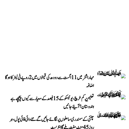
مہاراشٹر میں 11 اگست سے دودھ کی قیمتوں میں 2 روپے فی لیٹر کا ہوگا
اضافہ
تعلیم پر کم خرچ، یونیسکو کے 15 فیصد کے معیار سے کیوں پیچھے ہے
ہندوستان؟ آئیے جانیں
چنئی کے سمندری ساحلوں پر لگائے جائیں گے نئے وائی فائی پول، ہر
روز 45 منٹ مفت ملے گا انٹرنیٹ