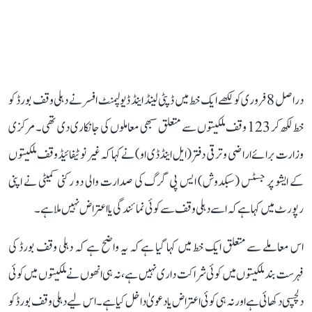
دراصل 8 فروری کو لکھے ایک خط میں ڈپٹی لینڈ اینڈ ڈیولپمنٹ افسر نے دہلی وقف بورڈ کو
خط لکھ کر 123 وقف ملکیتوں سے متعلق سبھی معاملوں کی جانکاری دی تھی۔ مرکزی
وزارت برائے اراضی و ترقی دفتر (ایل اینڈ ڈی او) نے کہا کہ غیر نوٹیفائیڈ وقف ملکیتوں
کے ایشو پر جسٹس (سبکدوش) ایس پی گرگ کی صدارت والی دو رکنی کمیٹی نے اپنی
رپورٹ میں کہا ہے کہ اسے دہلی وقف سے کوئی نمائندگی یا اعتراض نہیں ملا ہے۔
اس معاملے سے متعلق ایک خط میں کہا گیا ہے کہ یہ واضح ہے کہ دہلی وقف بورڈ کی
فہرست بند ملکیتوں میں کوئی شراکت داری نہیں ہے، نہ ہی انھوں نے ملکیتوں میں کوئی
دلچسپی دکھائی ہے اور نہ ہی کوئی اعتراض یا دعویٰ داخل کیا ہے۔ اس لیے دہلی وقف بورڈ کو