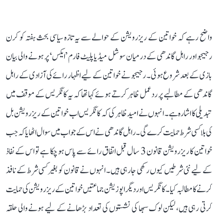
واضح رہے کہ خواتین کے ریزرویشن کے حوالے سے یہ تازہ سیاسی بحث ہفتہ کو کرن
رجیجو اور راہل گاندھی کے درمیان سوشل میڈیا پلیٹ فارم ’ایکس‘ پر ہونے والی بیان
بازی کے بعد شروع ہوئی۔ رجیجو نے خواتین کے لیے اظہار رائے کی آزادی کے راہل
گاندھی کے مطالبے پر ردعمل ظاہر کرتے ہوئے کہا تھا کہ یہ کانگریس کے موقف میں
تبدیلی کا اشارہ ہے۔ انہوں نے امید ظاہر کی کہ کانگریس اب خواتین کے ریزرویشن بل
کی بلا کسی شرط حمایت کرے گی۔ راہل گاندھی نے اس کے جواب میں سوال اٹھایا کہ جب
خواتین کا ریزرویشن قانون 3 سال قبل اتفاق رائے سے پاس ہو چکا ہے تو اس کے نفاذ
کے لیے نئی شرطیں کیوں رکھی جا رہی ہیں۔ انہوں نے قانون کو بغیر کسی شرط کے نافذ
کرنے کا مطالبہ کیا۔ کانگریس اور دیگر اپوزیشن جماعتیں خواتین کے ریزرویشن کی حمایت
کرتی رہی ہیں، لیکن لوک سبھا کی نشستوں کی تعداد بڑھانے کے لیے ہونے والی حلقہ