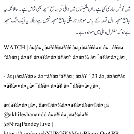
میں نوٹس جاری کیا ہے۔ ان ملکیتوں میں دہلی کی جامع مسجد بھی شامل ہے۔ حالانکہ یہ
جامع مسجد لال قلعہ کے پاس موجود تاریخی جامع مسجد نہیں ہے، بلکہ یہ ایک الگ مسجد
ہے جو کہ سنٹرل دہلی میں موجود ہے۔
WATCH | à¤¦à¤¿à¤²à¥à¤²à¥ à¤µà¤à¥à¤« à¤¬à¥à¤
°à¥à¤¡ à¤à¥ à¤à¥à¤à¤¦à¥à¤° à¤à¤¾ à¤¨à¥à¤à¤¿à¤¸
- à¤µà¤à¥à¤« à¤¬à¥à¤°à¥à¤¡ à¤à¥ 123 à¤¸à¤à¤ªà¤
¤à¥à¤¤à¤¿à¤¯à¥à¤ à¤à¥ à¤¨à¥à¤à¤¿à¤¸
à¤¦à¥à¤à¤¿à¤, âà¤®à¤¾à¤¤à¥à¤­à¥à¤®à¤¿â
@akhileshanandd
à¤à¥ à¤¸à¤¾à¤¥
@NirajPandeyLive
|
https://t.co/smwhXUROiK
#MatrBhumiOnABP