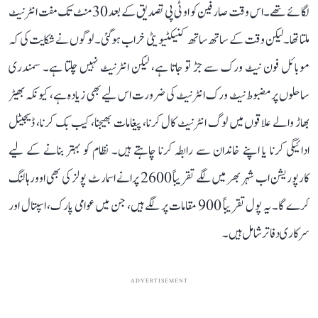
لگائے تھے۔ اس وقت صارفین کو او ٹی پی تصدیق کے بعد 30 منٹ تک مفت انٹرنیٹ
ملتا تھا۔ لیکن وقت کے ساتھ ساتھ کنیکٹیویٹی خراب ہو گئی۔ لوگوں نے شکایت کی کہ
موبائل فون نیٹ ورک سے جڑ تو جاتا ہے، لیکن انٹرنیٹ نہیں چلتا ہے۔ سمندری
ساحلوں پر مضبوط نیٹ ورک انٹرنیٹ کی ضرورت اس لیے بھی زیادہ ہے، کیونکہ بھیڑ
بھاڑ والے علاقوں میں لوگ انٹرنیٹ کال کرنا، پیغامات بھیجنا، کیب بک کرنا، ڈیجیٹل
ادائیگی کرنا یا اپنے خاندان سے رابطہ کرنا چاہتے ہیں۔ نظام کو بہتر بنانے کے لیے
کارپوریشن اب شہر بھر میں لگے تقریباً 2600 پرانے اسمارٹ پولز کی بھی اوورہالنگ
کرے گا۔ یہ پول تقریباً 900 مقامات پر لگے ہیں، جن میں عوامی پارک، اسپتال اور
سرکاری دفاتر شامل ہیں۔
ADVERTISEMENT