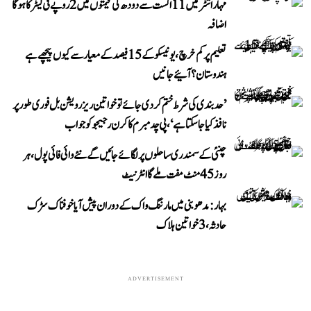
مہاراشٹر میں 11 اگست سے دودھ کی قیمتوں میں 2 روپے فی لیٹر کا ہوگا
اضافہ
تعلیم پر کم خرچ، یونیسکو کے 15 فیصد کے معیار سے کیوں پیچھے ہے
ہندوستان؟ آئیے جانیں
’حد بندی کی شرط ختم کر دی جائے تو خواتین ریزرویشن بل فوری طور پر
نافذ کیا جا سکتا ہے‘، پی چدمبرم کا کرن رجیجو کو جواب
چنئی کے سمندری ساحلوں پر لگائے جائیں گے نئے وائی فائی پول، ہر
روز 45 منٹ مفت ملے گا انٹرنیٹ
بہار: مدھوبنی میں مارننگ واک کے دوران پیش آیا خوفناک سڑک
حادثہ، 3 خواتین ہلاک
ADVERTISEMENT