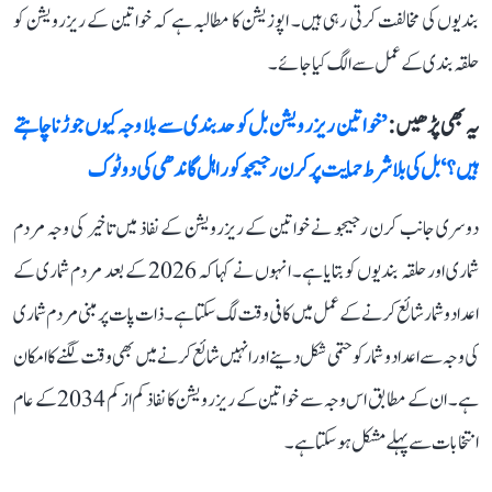
بندیوں کی مخالفت کرتی رہی ہیں۔ اپوزیشن کا مطالبہ ہے کہ خواتین کے ریزرویشن کو
حلقہ بندی کے عمل سے الگ کیا جائے۔
یہ بھی پڑھیں :
’خواتین ریزرویشن بل کو حدبندی سے بلا وجہ کیوں جوڑنا چاہتے
ہیں؟‘ بل کی بلا شرط حمایت پر کرن رجیجو کو راہل گاندھی کی دوٹوک
دوسری جانب کرن رجیجو نے خواتین کے ریزرویشن کے نفاذ میں تاخیر کی وجہ مردم
شماری اور حلقہ بندیوں کو بتایا ہے۔ انہوں نے کہا کہ 2026 کے بعد مردم شماری کے
اعداد و شمار شائع کرنے کے عمل میں کافی وقت لگ سکتا ہے۔ ذات پات پر مبنی مردم شماری
کی وجہ سے اعداد و شمار کو حتمی شکل دینے اور انہیں شائع کرنے میں بھی وقت لگنے کا امکان
ہے۔ ان کے مطابق اس وجہ سے خواتین کے ریزرویشن کا نفاذ کم از کم 2034 کے عام
انتخابات سے پہلے مشکل ہو سکتا ہے۔