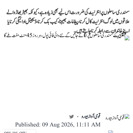
سمندری ساحلوں پر انٹرنیٹ کی ضرورت اس لیے بھی زیادہ ہے، کیونکہ بھیڑ بھاڑ والے
علاقوں میں لوگ انٹرنیٹ کال کرنا، پیغامات بھیجنا، کیب بک کرنا، ڈیجیٹل ادائیگی کرنا یا
اپنے خاندان سے رابطہ کرنا چاہتے ہیں۔
قومی آواز بیورو
Published: 09 Aug 2026, 11:11 AM