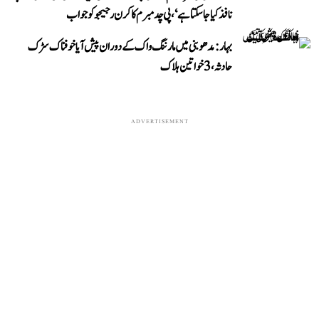
نافذ کیا جا سکتا ہے‘، پی چدمبرم کا کرن رجیجو کو جواب
بہار: مدھوبنی میں مارننگ واک کے دوران پیش آیا خوفناک سڑک
حادثہ، 3 خواتین ہلاک
ADVERTISEMENT