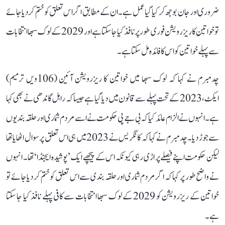
ضروری اور جان بوجھ کر کیا گیا عمل ہے۔ ان کے مطابق اگر اس تعلق کو ختم کر دیا جائے
تو خواتین کا ریزرویشن فوری طور پر نافذ کیا جا سکتا ہے اور 2029 کے لوک سبھا انتخابات
سے پہلے خواتین کو اس کا فائدہ مل سکتا ہے۔
چدمبرم نے کہا کہ لوک سبھا میں خواتین کا ریزرویشن آئین (106ویں ترمیم)
ایکٹ، 2023 کے تحت پہلے سے قانون میں دیا گیا ہے جیسا کہ راہل گاندھی نے بھی کہا
ہے۔ انہوں نے الزام عائد کیا کہ بی جے پی حکومت نے اسے مردم شماری اور حلقہ بندیوں
سے جوڑ دیا۔ چدمبرم نے کہا کہ کانگریس نے 2023 میں ہی اس تعلق پر سوال اٹھایا تھا
لیکن حکومت اپنے فیصلے پر اڑی رہی کیونکہ اس کے پیچھے ایک ’پوشیدہ ایجنڈا‘ تھا۔ انہوں
نے واضح طور پر کہا کہ اگر مردم شماری اور حلقہ بندی سے اس تعلق کو ختم کر دیا جائے تو
خواتین کے ریزرویشن کو 2029 کے لوک سبھا انتخابات سے کافی پہلے نافذ کیا جا سکتا
ہے۔