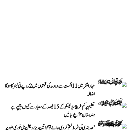
مہاراشٹر میں 11 اگست سے دودھ کی قیمتوں میں 2 روپے فی لیٹر کا ہوگا
اضافہ
تعلیم پر کم خرچ، یونیسکو کے 15 فیصد کے معیار سے کیوں پیچھے ہے
ہندوستان؟ آئیے جانیں
’حد بندی کی شرط ختم کر دی جائے تو خواتین ریزرویشن بل فوری طور پر