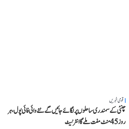
قومی خبریں
چنئی کے سمندری ساحلوں پر لگائے جائیں گے نئے وائی فائی پول، ہر
روز 45 منٹ مفت ملے گا انٹرنیٹ