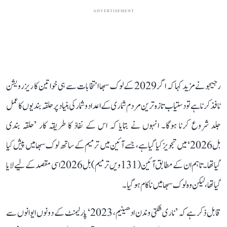
ADVERTISEMENT
رجیجو نے مزید کہا کہ اگر 2029 کے لوک سبھا انتخابات سے ہی خواتین کا ریزرویشن
نافذ کرنا ہے تو دستیاب تازہ ترین مردم شماری کے اعداد و شمار کی بنیاد پر حلقہ بندیوں کا عمل
جلد شروع کرنا ہوگا۔ انہوں نے بتایا کہ اس کے نفاذ کا طریقہ کار ’حلقہ بندی
بل 2026‘ میں تجویز کیا گیا ہے، جسے آئین میں ترمیم کے ساتھ لوک سبھا میں پیش کیا
گیا تھا۔ تاہم ان کے مطابق آئین (131ویں ترمیم) بل 2026 اسی مقصد کے لیے لایا
گیا تھا، لیکن وہ لوک سبھا میں ناکام ہو گیا۔
قابل ذکر ہے کہ ’ناری شکتی وندن ادھینیم، 2023‘ پارلیمنٹ کے دونوں ایوانوں سے