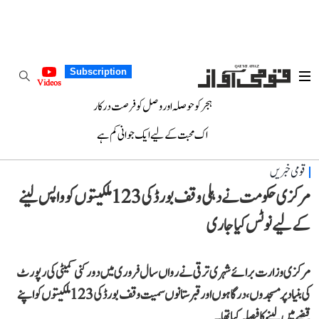
Subscription
Videos
ہجر کو حوصلہ اور وصل کو فرصت درکار
اک محبت کے لیے ایک جوانی کم ہے
قومی خبریں
مرکزی حکومت نے دہلی وقف بورڈ کی 123 ملکیتوں کو واپس لینے
کے لیے نوٹس کیا جاری
مرکزی وزارت برائے شہری ترقی نے رواں سال فروری میں دو رکنی کمیٹی کی رپورٹ
کی بنیاد پر مسجدوں، درگاہوں اور قبرستانوں سمیت وقف بورڈ کی 123 ملکیتوں کو اپنے
قبضے میں لینے کا فیصلہ کیا تھا۔