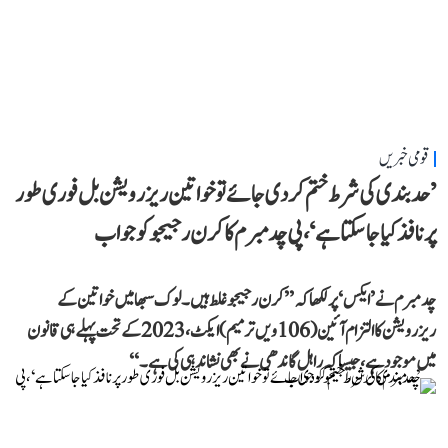
قومی خبریں
’حد بندی کی شرط ختم کر دی جائے تو خواتین ریزرویشن بل فوری طور
پر نافذ کیا جا سکتا ہے‘، پی چدمبرم کا کرن رجیجو کو جواب
چدمبرم نے ’ایکس‘ پر لکھا کہ ’’کرن رجیجو غلط ہیں۔ لوک سبھا میں خواتین کے
ریزرویشن کا التزام آئین (106ویں ترمیم) ایکٹ، 2023 کے تحت پہلے ہی قانون
میں موجود ہے، جیسا کہ راہل گاندھی نے بھی نشاندہی کی ہے۔‘‘