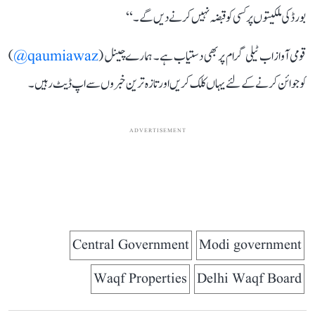
بورڈ کی ملکیتوں پر کسی کو قبضہ نہیں کرنے دیں گے۔‘‘
قومی آواز اب ٹیلی گرام پر بھی دستیاب ہے۔ ہمارے چینل (
qaumiawaz@
)
کو جوائن کرنے کے لئے یہاں کلک کریں اور تازہ ترین خبروں سے اپ ڈیٹ رہیں۔
ADVERTISEMENT
Central Government
Modi government
Waqf Properties
Delhi Waqf Board