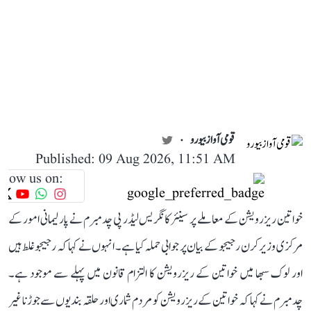
قومی آواز بیورو
Published: 09 Aug 2026, 11:51 AM
llow us on:
خواتین ریزرویشن کے معاملے پر سینئر کانگریس لیڈر پی چدمبرم نے پارلیمانی امور کے
مرکزی وزیر کرن رجیجو کے بیان پر جوابی حملہ کیا ہے۔ انہوں نے کہا کہ رجیجو غلط ہیں
اور لوک سبھا میں خواتین کے ریزرویشن کا التزام قانون میں پہلے سے موجود ہے۔
چدمبرم نے کہا کہ خواتین کے ریزرویشن کو مردم شماری اور حلقہ بندیوں سے جوڑنا غیر