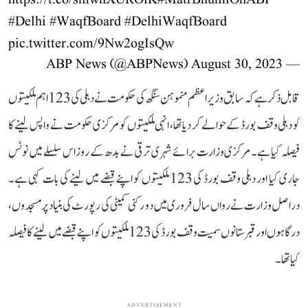
#Delhi
#WaqfBoard
#DelhiWaqfBoard
pic.twitter.com/9Nw2ogIsQw
August 30, 2023
— ABP News (@ABPNews)
قابل ذکر ہے کہ سابق وزیر اعظم منموہن سنگھ کی حکومت نے دہلی کی 123 اہم ملکیتوں
کو دہلی وقف بورڈ کے حوالے کر دیا تھا، انہی ملکیتوں کو مرکزی حکومت نے واپس لینے کا
فیصلہ کیا ہے۔ مرکزی وزارت برائے شہری ترقی نے بدھ کے روز اس سلسلے میں نوٹس
جاری کیا اور دہلی وقف بورڈ کی 123 ملکیتوں کو اپنے قبضے میں لینے کی بات کہی ہے۔
دراصل وزارت نے رواں سال فروری میں دو رکنی کمیٹی کی رپورٹ کی بنیاد پر مسجدوں،
درگاہوں اور قبرستانوں سمیت وقف بورڈ کی 123 ملکیتوں کو اپنے قبضے میں لینے کا فیصلہ
کیا تھا۔
ADVERTISEMENT