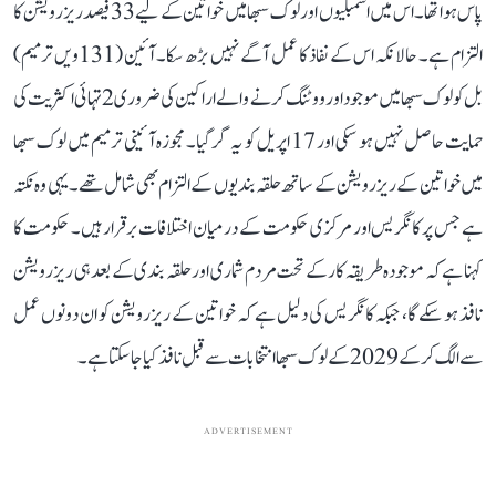
پاس ہوا تھا۔ اس میں اسمبلیوں اور لوک سبھا میں خواتین کے لیے 33 فیصد ریزرویشن کا
التزام ہے۔ حالانکہ اس کے نفاذ کا عمل آگے نہیں بڑھ سکا۔ آئین (131ویں ترمیم)
بل کو لوک سبھا میں موجود اور ووٹنگ کرنے والے اراکین کی ضروری 2 تہائی اکثریت کی
حمایت حاصل نہیں ہو سکی اور 17 اپریل کو یہ گر گیا۔ مجوزہ آئینی ترمیم میں لوک سبھا
میں خواتین کے ریزرویشن کے ساتھ حلقہ بندیوں کے التزام بھی شامل تھے۔ یہی وہ نکتہ
ہے جس پر کانگریس اور مرکزی حکومت کے درمیان اختلافات برقرار ہیں۔ حکومت کا
کہنا ہے کہ موجودہ طریقہ کار کے تحت مردم شماری اور حلقہ بندی کے بعد ہی ریزرویشن
نافذ ہو سکے گا، جبکہ کانگریس کی دلیل ہے کہ خواتین کے ریزرویشن کو ان دونوں عمل
سے الگ کر کے 2029 کے لوک سبھا انتخابات سے قبل نافذ کیا جا سکتا ہے۔
ADVERTISEMENT