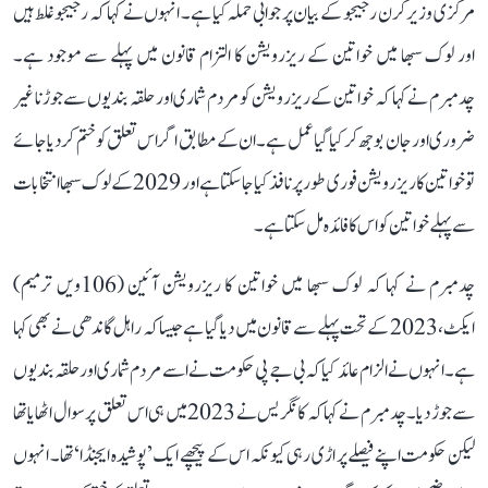
مرکزی وزیر کرن رجیجو کے بیان پر جوابی حملہ کیا ہے۔ انہوں نے کہا کہ رجیجو غلط ہیں
اور لوک سبھا میں خواتین کے ریزرویشن کا التزام قانون میں پہلے سے موجود ہے۔
چدمبرم نے کہا کہ خواتین کے ریزرویشن کو مردم شماری اور حلقہ بندیوں سے جوڑنا غیر
ضروری اور جان بوجھ کر کیا گیا عمل ہے۔ ان کے مطابق اگر اس تعلق کو ختم کر دیا جائے
تو خواتین کا ریزرویشن فوری طور پر نافذ کیا جا سکتا ہے اور 2029 کے لوک سبھا انتخابات
سے پہلے خواتین کو اس کا فائدہ مل سکتا ہے۔
چدمبرم نے کہا کہ لوک سبھا میں خواتین کا ریزرویشن آئین (106ویں ترمیم)
ایکٹ، 2023 کے تحت پہلے سے قانون میں دیا گیا ہے جیسا کہ راہل گاندھی نے بھی کہا
ہے۔ انہوں نے الزام عائد کیا کہ بی جے پی حکومت نے اسے مردم شماری اور حلقہ بندیوں
سے جوڑ دیا۔ چدمبرم نے کہا کہ کانگریس نے 2023 میں ہی اس تعلق پر سوال اٹھایا تھا
لیکن حکومت اپنے فیصلے پر اڑی رہی کیونکہ اس کے پیچھے ایک ’پوشیدہ ایجنڈا‘ تھا۔ انہوں