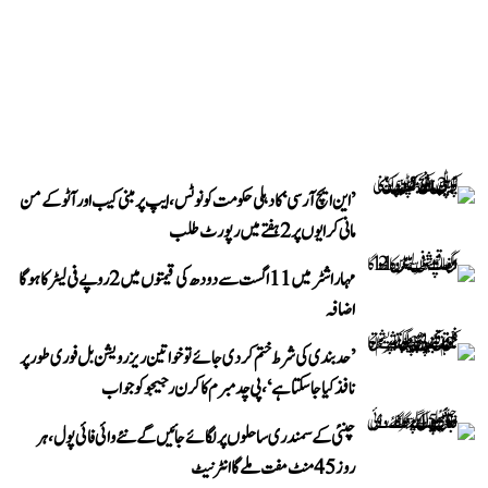
’این ایچ آر سی‘ کا دہلی حکومت کو نوٹس، ایپ پر مبنی کیب اور آٹو کے من
مانی کرایوں پر 2 ہفتے میں رپورٹ طلب
مہاراشٹر میں 11 اگست سے دودھ کی قیمتوں میں 2 روپے فی لیٹر کا ہوگا
اضافہ
’حد بندی کی شرط ختم کر دی جائے تو خواتین ریزرویشن بل فوری طور پر
نافذ کیا جا سکتا ہے‘، پی چدمبرم کا کرن رجیجو کو جواب
چنئی کے سمندری ساحلوں پر لگائے جائیں گے نئے وائی فائی پول، ہر
روز 45 منٹ مفت ملے گا انٹرنیٹ