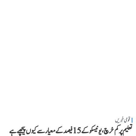
قومی خبریں
تعلیم پر کم خرچ، یونیسکو کے 15 فیصد کے معیار سے کیوں پیچھے ہے