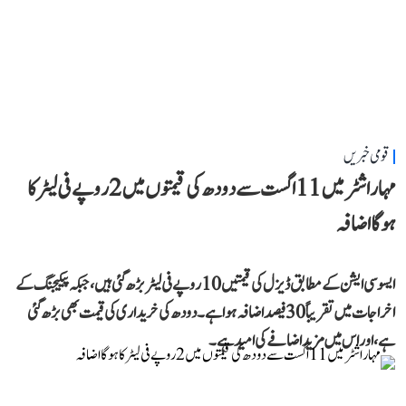
قومی خبریں
مہاراشٹر میں 11 اگست سے دودھ کی قیمتوں میں 2 روپے فی لیٹر کا
ہوگا اضافہ
ایسوسی ایشن کے مطابق ڈیزل کی قیمتیں 10 روپے فی لیٹر بڑھ گئی ہیں، جبکہ پیکیجنگ کے
اخراجات میں تقریباً 30 فیصد اضافہ ہوا ہے۔ دودھ کی خریداری کی قیمت بھی بڑھ گئی
ہے، اور اس میں مزید اضافے کی امید ہے۔