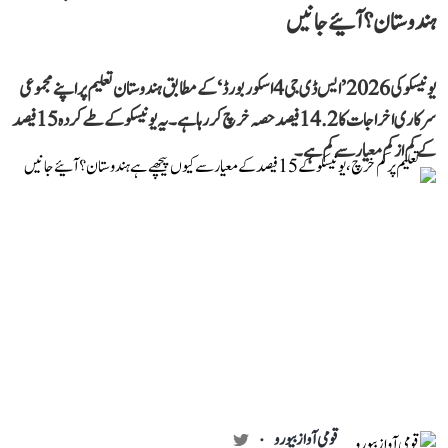
ہندوستان؟ آئیے جانیں
یونیسکو کی 2026 ’ایس ڈی جی 4 اسکور بورڈ‘ کے مطابق ہندوستان تعلیم پر اپنے مجموعی
سرکاری اخراجات کا 14.2 فیصد حصہ خرچ کر رہا ہے۔ یہ یونیسکو کے طے کردہ 15 فیصد
کے کم از کم معیار سے کم ہے۔
قومی آواز بیورو