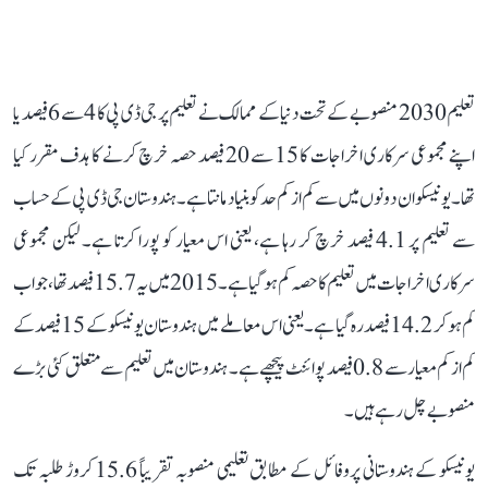
تعلیم 2030 منصوبے کے تحت دنیا کے ممالک نے تعلیم پر جی ڈی پی کا 4 سے 6 فیصد یا
اپنے مجموعی سرکاری اخراجات کا 15 سے 20 فیصد حصہ خرچ کرنے کا ہدف مقرر کیا
تھا۔ یونیسکو ان دونوں میں سے کم از کم حد کو بنیاد مانتا ہے۔ ہندوستان جی ڈی پی کے حساب
سے تعلیم پر 4.1 فیصد خرچ کر رہا ہے، یعنی اس معیار کو پورا کرتا ہے۔ لیکن مجموعی
سرکاری اخراجات میں تعلیم کا حصہ کم ہو گیا ہے۔ 2015 میں یہ 15.7 فیصد تھا، جو اب
کم ہو کر 14.2 فیصد رہ گیا ہے۔ یعنی اس معاملے میں ہندوستان یونیسکو کے 15 فیصد کے
کم از کم معیار سے 0.8 فیصد پوائنٹ پیچھے ہے۔ ہندوستان میں تعلیم سے متعلق کئی بڑے
منصوبے چل رہے ہیں۔
یونیسکو کے ہندوستانی پروفائل کے مطابق تعلیمی منصوبہ تقریباً 15.6 کروڑ طلبہ تک