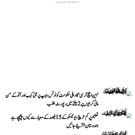
ADVERTISEMENT
’این ایچ آر سی‘ کا دہلی حکومت کو نوٹس، ایپ پر مبنی کیب اور آٹو کے من
مانی کرایوں پر 2 ہفتے میں رپورٹ طلب
تعلیم پر کم خرچ، یونیسکو کے 15 فیصد کے معیار سے کیوں پیچھے ہے
ہندوستان؟ آئیے جانیں