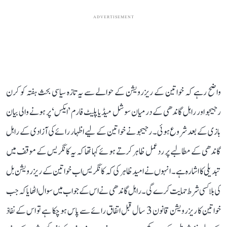
ADVERTISEMENT
واضح رہے کہ خواتین کے ریزرویشن کے حوالے سے یہ تازہ سیاسی بحث ہفتہ کو کرن
رجیجو اور راہل گاندھی کے درمیان سوشل میڈیا پلیٹ فارم ’ایکس‘ پر ہونے والی بیان
بازی کے بعد شروع ہوئی۔ رجیجو نے خواتین کے لیے اظہار رائے کی آزادی کے راہل
گاندھی کے مطالبے پر ردعمل ظاہر کرتے ہوئے کہا تھا کہ یہ کانگریس کے موقف میں
تبدیلی کا اشارہ ہے۔ انہوں نے امید ظاہر کی کہ کانگریس اب خواتین کے ریزرویشن بل
کی بلا کسی شرط حمایت کرے گی۔ راہل گاندھی نے اس کے جواب میں سوال اٹھایا کہ جب
خواتین کا ریزرویشن قانون 3 سال قبل اتفاق رائے سے پاس ہو چکا ہے تو اس کے نفاذ