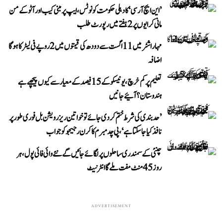
’این ایچ آر سی‘ کا دہلی حکومت کو نوٹس، ایپ پر مبنی کیب اور آٹو کے من
مانی کرایوں پر 2 ہفتے میں رپورٹ طلب
مہاراشٹر میں 11 اگست سے دودھ کی قیمتوں میں 2 روپے فی لیٹر کا ہوگا
اضافہ
تعلیم پر کم خرچ، یونیسکو کے 15 فیصد کے معیار سے کیوں پیچھے ہے
ہندوستان؟ آئیے جانیں
’حد بندی کی شرط ختم کر دی جائے تو خواتین ریزرویشن بل فوری طور پر
نافذ کیا جا سکتا ہے‘، پی چدمبرم کا کرن رجیجو کو جواب
چنئی کے سمندری ساحلوں پر لگائے جائیں گے نئے وائی فائی پول، ہر
روز 45 منٹ مفت ملے گا انٹرنیٹ
ADVERTISEMENT