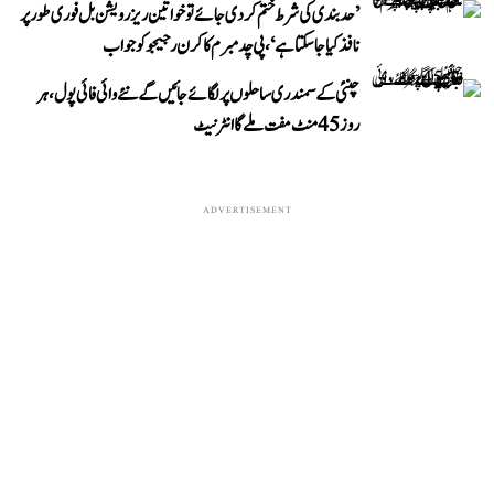
’حد بندی کی شرط ختم کر دی جائے تو خواتین ریزرویشن بل فوری طور پر
نافذ کیا جا سکتا ہے‘، پی چدمبرم کا کرن رجیجو کو جواب
چنئی کے سمندری ساحلوں پر لگائے جائیں گے نئے وائی فائی پول، ہر
روز 45 منٹ مفت ملے گا انٹرنیٹ
ADVERTISEMENT