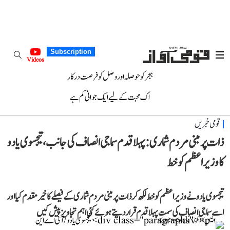
Subscription
Videos
ہجر کو حوصلہ اور وصل کو فرصت درکار
اک محبت کے لیے ایک جوانی کم ہے
قومی خبریں
ذات پر مبنی مردم شماری: پہلا قدم سماجی انصاف کی جانب، تیجسوی یادو
کا وزیراعظم کو خط
تیجسوی یادو نے وزیراعظم کو خط لکھ کر ذات پر مبنی مردم شماری کے فیصلے کا خیر مقدم کیا اور
اسے سماجی انصاف کی سمت پہلا قدم قرار دیتے ہوئے کئی اہم تجاویز پیش کیں