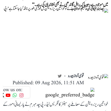
میں موجود ہے، جیسا کہ راہل گاندھی نے بھی نشاندہی کی ہے۔‘‘
قومی آواز بیورو
Published: 09 Aug 2026, 11:51 AM
llow us on:
خواتین ریزرویشن کے معاملے پر سینئر کانگریس لیڈر پی چدمبرم نے پارلیمانی امور کے