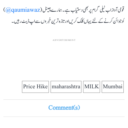
قومی آواز اب ٹیلی گرام پر بھی دستیاب ہے۔ ہمارے چینل (
qaumiawaz@
)
کو جوائن کرنے کے لئے یہاں کلک کریں اور تازہ ترین خبروں سے اپ ڈیٹ رہیں۔
ADVERTISEMENT
Price Hike
maharashtra
MILK
Mumbai
Comment(s)