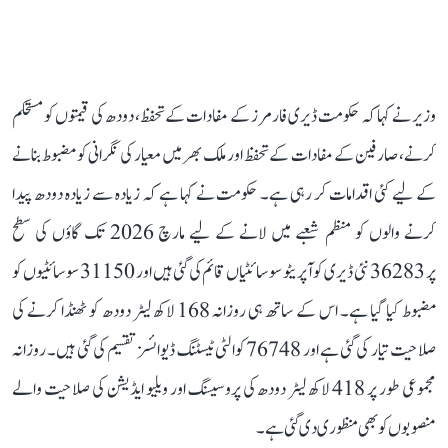
وزیر نے کہا کہ حکومت ڈیری فارمرز کے مفادات کے تحفظ، دودھ کی قیمتوں کو مستحکم
کرنے، صارفین کے مفادات کے تحفظ اور ملک بھر میں معیار کی نگرانی کو مضبوط بنانے
کے لیے کئی اقدامات کر رہی ہے۔ حکومت نے کہا ہے کہ زیادہ سے زیادہ دودھ پیدا
کرنے والوں کو منظم شعبے میں لانے کے لیے مارچ 2026 تک گاؤں کی سطح
پر 36283 نئی ڈیری کوآپریٹو سوسائٹیاں قائم کی گئی ہیں اور 31150 سوسائٹیوں کو
مضبوط کیا گیا ہے۔ اس کے ساتھ ہی روزانہ 168 لاکھ لیٹر دودھ کو ٹھنڈا کرنے کی
صلاحیت تیار کی گئی ہے اور 76748 کوالٹی ٹیسٹنگ ڈیوائسز تقسیم کی گئی ہیں۔ روزانہ
مجموعی طور پر 418 لاکھ لیٹر دودھ کی پروسیسنگ اور ویلیو ایڈیشن کی صلاحیت والے
منصوبوں کو بھی منظوری دی گئی ہے۔