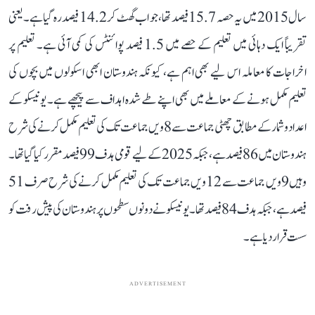
سال 2015 میں یہ حصہ 15.7 فیصد تھا، جو اب گھٹ کر 14.2 فیصد رہ گیا ہے۔ یعنی
تقریباً ایک دہائی میں تعلیم کے حصے میں 1.5 فیصد پوائنٹس کی کمی آئی ہے۔ تعلیم پر
اخراجات کا معاملہ اس لیے بھی اہم ہے، کیونکہ ہندوستان ابھی اسکولوں میں بچوں کی
تعلیم مکمل ہونے کے معاملے میں بھی اپنے طے شدہ اہداف سے پیچھے ہے۔ یونیسکو کے
اعداد و شمار کے مطابق چھٹی جماعت سے 8ویں جماعت تک کی تعلیم مکمل کرنے کی شرح
ہندوستان میں 86 فیصد ہے، جبکہ 2025 کے لیے قومی ہدف 99 فیصد مقرر کیا گیا تھا۔
وہیں 9ویں جماعت سے 12ویں جماعت تک کی تعلیم مکمل کرنے کی شرح صرف 51
فیصد ہے، جبکہ ہدف 84 فیصد تھا۔ یونیسکو نے دونوں سطحوں پر ہندوستان کی پیش رفت کو
سست قرار دیا ہے۔
ADVERTISEMENT