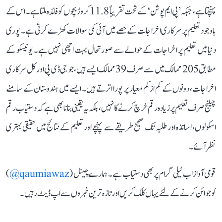
پہنچتا ہے، جبکہ ’پی ایم پوشن‘ کے تحت تقریباً 11.8 کروڑ بچوں کو فائدہ ملتا ہے۔ اس کے
باوجود تعلیم پر سرکاری اخراجات کے حصے میں آئی کمی سوالات کھڑے کرتی ہے۔ پوری
دنیا میں تعلیم پر اخراجات کے حوالے سے صورتحال بہت اچھی نہیں ہے۔ یونیسکو کے
مطابق 205 ممالک میں سے صرف 39 ممالک ایسے ہیں، جو جی ڈی پی اور کل سرکاری
اخراجات، دونوں کے کم از کم معیار پر پورا اترتے ہیں۔ ایسے میں ہندوستان کے سامنے
چیلنج صرف تعلیم پر زیادہ رقم خرچ کرنے کا نہیں، بلکہ یہ یقینی بنانا بھی ہے کہ دستیاب رقم
اسکولوں، اساتذہ اور طلبہ تک صحیح طریقے سے پہنچے اور تعلیم کے نتائج میں حقیقی بہتری
نظر آئے۔
قومی آواز اب ٹیلی گرام پر بھی دستیاب ہے۔ ہمارے چینل (
qaumiawaz@
)
کو جوائن کرنے کے لئے یہاں کلک کریں اور تازہ ترین خبروں سے اپ ڈیٹ رہیں۔