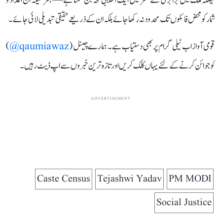
فیصلہ ملک میں برابری کے سفر میں ایک انقلابی لمحہ بن سکتا ہے—بشرطیکہ ان اعداد و
شمار کو محض فائلوں تک محدود نہ رکھا جائے بلکہ ان کے ذریعے حقیقی تبدیلی لائی جائے۔
قومی آواز اب ٹیلی گرام پر بھی دستیاب ہے۔ ہمارے چینل (
qaumiawaz@
)
کو جوائن کرنے کے لئے یہاں کلک کریں اور تازہ ترین خبروں سے اپ ڈیٹ رہیں۔
ADVERTISEMENT
Caste Census
Tejashwi Yadav
PM MODI
Social Justice