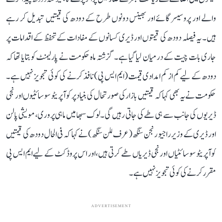
والے اور پروسیسر گائے اور بھینس دونوں طرح کے دودھ کی قیمتیں تبدیل کر رہے
ہیں۔ یہ فیصلہ دودھ کی قیمتوں اور ڈیری کسانوں کے مفادات کے تحفظ کے اقدامات پر
جاری بات چیت کے درمیان لیا گیا ہے۔ گزشتہ ماہ حکومت نے پارلیمنٹ کو بتایا تھا کہ
دودھ کے لیے کم از کم امدادی قیمت (ایم ایس پی) نافذ کرنے کی کوئی تجویز نہیں ہے۔
حکومت نے یہ بھی کہا کہ قیمتیں بازار کی صورتحال کی بنیاد پر کوآپریٹو سوسائٹیوں اور نجی
ڈیریوں کی جانب سے ہی طے کی جاتی رہیں گی۔ لوک سبھا میں ماہی پروری، مویشی پالن
اور ڈیری کے وزیر راجیو رنجن سنگھ (عرف للن سنگھ) نے کہا کہ فی الحال دودھ کی قیمتیں
کوآپریٹو سوسائٹیاں اور نجی ڈیریاں طے کرتی ہیں، اور اس پروڈکٹ کے لیے ایم ایس پی
مقرر کرنے کی کوئی تجویز نہیں ہے۔
ADVERTISEMENT