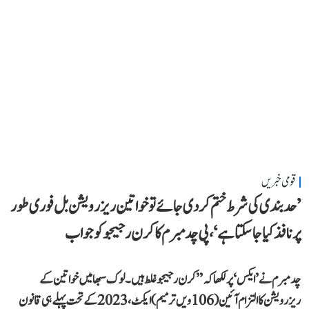
قومی خبریں
’حد بندی کی شرط ختم کر دی جائے تو خواتین ریزرویشن بل فوری طور
پر نافذ کیا جا سکتا ہے‘، پی چدمبرم کا کرن رجیجو کو جواب
چدمبرم نے ’ایکس‘ پر لکھا کہ ’’کرن رجیجو غلط ہیں۔ لوک سبھا میں خواتین کے
ریزرویشن کا التزام آئین (106ویں ترمیم) ایکٹ، 2023 کے تحت پہلے ہی قانون