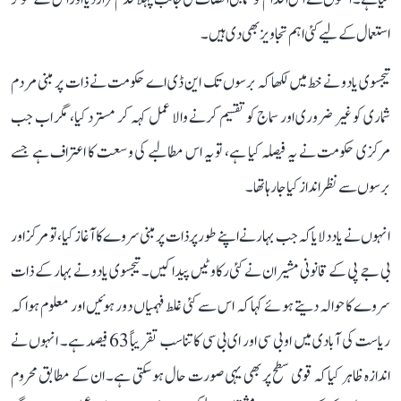
استعمال کے لیے کئی اہم تجاویز بھی دی ہیں۔
تیجسوی یادو نے خط میں لکھا کہ برسوں تک این ڈی اے حکومت نے ذات پر مبنی مردم
شماری کو غیر ضروری اور سماج کو تقسیم کرنے والا عمل کہہ کر مسترد کیا، مگر اب جب
مرکزی حکومت نے یہ فیصلہ کیا ہے، تو یہ اس مطالبے کی وسعت کا اعتراف ہے جسے
برسوں سے نظر انداز کیا جا رہا تھا۔
انہوں نے یاد دلایا کہ جب بہار نے اپنے طور پر ذات پر مبنی سروے کا آغاز کیا، تو مرکز اور
بی جے پی کے قانونی مشیران نے کئی رکاوٹیں پیدا کیں۔ تیجسوی یادو نے بہار کے ذات
سروے کا حوالہ دیتے ہوئے کہا کہ اس سے کئی غلط فہمیاں دور ہوئیں اور معلوم ہوا کہ
ریاست کی آبادی میں او بی سی اور ای بی سی کا تناسب تقریباً 63 فیصد ہے۔ انہوں نے
اندازہ ظاہر کیا کہ قومی سطح پر بھی یہی صورت حال ہو سکتی ہے۔ ان کے مطابق محروم