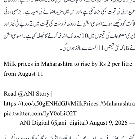
خریداری کی قیمت بھی بڑھ گئی ہے، اور اس میں مزید اضافے کی امید ہے۔ بڑھتی ہوئی
لاگت کو دیکھتے ہوئے ایسوسی ایشن نے دودھ فروخت کی قیمت میں 2 روپے فی لیٹر اور
ڈیری مصنوعات کی قیمتوں میں 10 فیصد تک اضافہ کرنے کا فیصلہ کیا ہے۔ ایسوسی ایشن
نے بتایا کہ نئی قیمتیں 11 اگست سے نافذ ہوں گی۔
Milk prices in Maharashtra to rise by Rs 2 per litre
from August 11
Read
@ANI
Story |
https://t.co/x50gENHdGJ
#MilkPrices
#Maharashtra
pic.twitter.com/IyY0oLiO2T
August 9, 2026
— ANI Digital (@ani_digital)
قیمتوں میں اضافے سے ریاست بھر کے صارفین پر اثر پڑے گا، کیونکہ دودھ پیدا کرنے