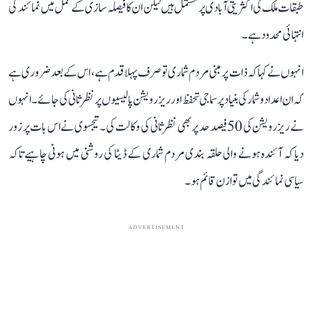
طبقات ملک کی اکثریتی آبادی پر مشتمل ہیں لیکن ان کا فیصلہ سازی کے عمل میں نمائندگی
انتہائی محدود ہے۔
انہوں نے کہا کہ ذات پر مبنی مردم شماری تو صرف پہلا قدم ہے، اس کے بعد ضروری ہے
کہ ان اعداد و شمار کی بنیاد پر سماجی تحفظ اور ریزرویشن پالیسیوں پر نظر ثانی کی جائے۔ انہوں
نے ریزرویشن کی 50 فیصد حد پر بھی نظر ثانی کی وکالت کی۔ تیجسوی نے اس بات پر زور
دیا کہ آئندہ ہونے والی حلقہ بندی مردم شماری کے ڈیٹا کی روشنی میں ہونی چاہیے تاکہ
سیاسی نمائندگی میں توازن قائم ہو۔
ADVERTISEMENT