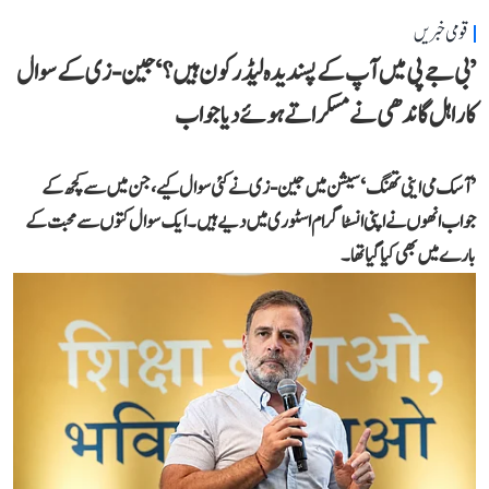
قومی خبریں
’بی جے پی میں آپ کے پسندیدہ لیڈر کون ہیں؟‘ جین-زی کے سوال
کا راہل گاندھی نے مسکراتے ہوئے دیا جواب
’آسک می اینی تھنگ‘ سیشن میں جین-زی نے کئی سوال کیے، جن میں سے کچھ کے
جواب انھوں نے اپنی انسٹاگرام اسٹوری میں دیے ہیں۔ ایک سوال کتوں سے محبت کے
بارے میں بھی کیا گیا تھا۔