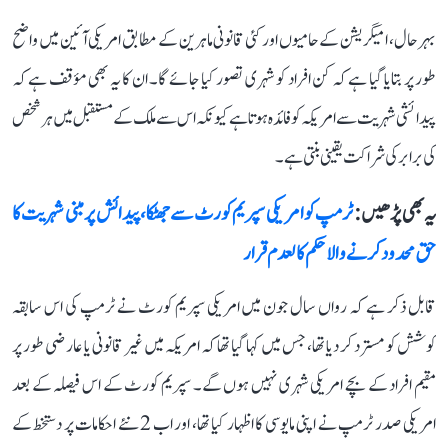
بہرحال، امیگریشن کے حامیوں اور کئی قانونی ماہرین کے مطابق امریکی آئین میں واضح
طور پر بتایا گیا ہے کہ کن افراد کو شہری تصور کیا جائے گا۔ ان کا یہ بھی مؤقف ہے کہ
پیدائشی شہریت سے امریکہ کو فائدہ ہوتا ہے کیونکہ اس سے ملک کے مستقبل میں ہر شخص
کی برابر کی شراکت یقینی بنتی ہے۔
یہ بھی پڑھیں :
ٹرمپ کو امریکی سپریم کورٹ سے جھٹکا، پیدائش پر مبنی شہریت کا
حق محدود کرنے والا حکم کالعدم قرار
قابل ذکر ہے کہ رواں سال جون میں امریکی سپریم کورٹ نے ٹرمپ کی اس سابقہ
کوشش کو مسترد کر دیا تھا، جس میں کہا گیا تھا کہ امریکہ میں غیر قانونی یا عارضی طور پر
مقیم افراد کے بچے امریکی شہری نہیں ہوں گے۔ سپریم کورٹ کے اس فیصلہ کے بعد
امریکی صدر ٹرمپ نے اپنی مایوسی کا اظہار کیا تھا، اور اب 2 نئے احکامات پر دستخط کے