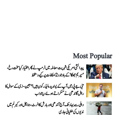
Most Popular
پیدائشی امریکی شہریت معاملہ میں ٹرمپ نے پھر اختیار کیا سخت رخ،
’سپریم جھٹکا‘ کے باوجود 2 احکامات پر کیے دستخط
’بی جے پی میں آپ کے پسندیدہ لیڈر کون ہیں؟‘ جین-زی کے سوال کا
راہل گاندھی نے مسکراتے ہوئے دیا جواب
دہلی سے بہار تک آج آندھی اور بارش کا الرٹ، ہماچل اور کیرلم میں
ندیوں کی طغیانی جاری