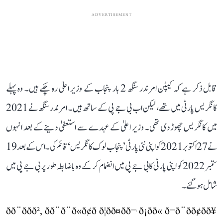
ADVERTISEMENT
قابل ذکر ہے کہ کیپٹن امرندر سنگھ 2 بار پنجاب کے وزیر اعلیٰ رہ چکے ہیں۔ وہ پہلے
کانگریس پارٹی میں تھے، لیکن اب بی جے پی کے ساتھ ہیں۔ امرندر سنگھ نے 2021
میں کانگریس چھوڑ دی تھی۔ وزیر اعلیٰ کے عہدے سے استعفیٰ دینے کے بعد انہوں
نے 27 اکتوبر 2021 کو اپنی نئی پارٹی ’پنجاب لوک کانگریس‘ قائم کی۔ اس کے بعد 19
ستمبر 2022 کو اپنی پارٹی کا بی جے پی میں انضمام کر کے وہ باضابطہ طور پر بی جے پی میں
شامل ہو گئے۔
ðð¨ððð², ðð¨ð¨ð«ð¢ð ð¦ðð¤ðð¬ ð¡ðð« ð¬ð¨ðð¢ðð¥