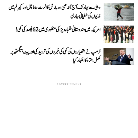
دہلی سے بہار تک آج آندھی اور بارش کا الرٹ، ہماچل اور کیرلم میں
ندیوں کی طغیانی جاری
امریکہ میں ہندوستانی طلباء ویزا کی منظوری میں 62 فیصد کی کمی!
ٹرمپ نے ہتھیاروں کی کمی کی خبروں کی تردید کی اور پیٹ ہیگستھ پر
مکمل اعتماد کا اظہار کیا
ADVERTISEMENT