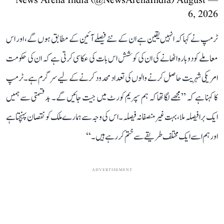
August
— News Arena India (@NewsArenaIndia)
6, 2026
ٹرمپ نے کہا کہ انہیں یقین ہے ان کے نئے فیصلے آئین کے مطابق ہوں گے، اور اس
معاملے کو دوبارہ اٹھانے کی ان کی کوشش اس بات کی عکاسی کرتی ہے کہ ان کی حکومت
امریکی شہریت حاصل کرنے والوں کی تعداد محدود کرنے کے لیے سرگرم ہے۔ ٹرمپ
کا کہنا ہے کہ ’’مجھے لگا تھا کہ ہم سپریم کورٹ میں جیت جائیں گے۔ بدقسمتی سے ہمیں
ایک برا فیصلہ ملا، بہت غیر منصفانہ فیصلہ۔ اس کی وجہ سے ہمارے ملک کو نقصان پہنچتا ہے
اور ہم اسے ایک مختلف طریقے سے ختم کر رہے ہیں۔‘‘
ADVERTISEMENT