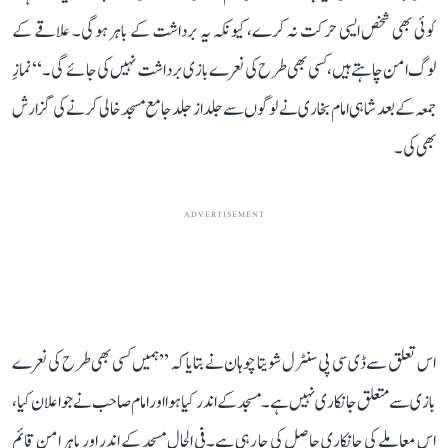
کوئی بھی شخص ایسی حرکت نہ کرے، کیونکہ یہ برداشت کے باہر ہوگی۔ علاقے کے
لوگ امن چاہتے ہیں، کسی بھی طرح کی نعرے بازی برداشت نہیں کی جائے گی۔‘‘ نمازِ
جمعہ کے بعد شاہی امام بخاری نے لوگوں سے جلد از جلد جامع مسجد خالی کرنے کی گزارش
بھی کی۔
ADVERTISEMENT
اس تعلق سے ڈی سی پی سنٹرل شویتا چوہان نے بتایا کہ ’’ہمیں کسی بھی طرح کی نعرے
بازی سے متعلق جانکاری نہیں ہے۔ مسجد کے اندر کیا ہوا اور امام صاحب نے جو اعلان کیا،
اس معاملے کی جانکاری حاصل کی جا رہی ہے۔ فی الحال مسجد کے اندر اور باہر امن قائم