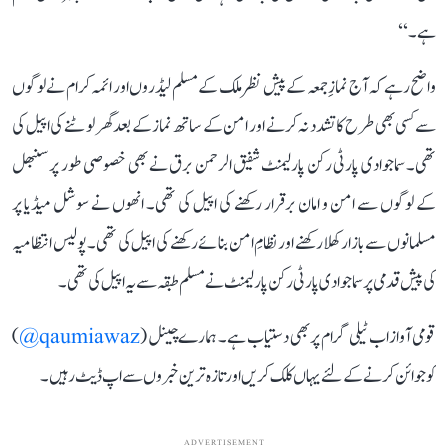
ہے۔‘‘
واضح رہے کہ آج نمازِ جمعہ کے پیش نظر ملک کے مسلم لیڈروں اور ائمہ کرام نے لوگوں
سے کسی بھی طرح کا تشدد نہ کرنے اور امن کے ساتھ نماز کے بعد گھر لوٹنے کی اپیل کی
تھی۔ سماجوادی پارٹی رکن پارلیمنٹ شفیق الرحمن برق نے بھی خصوصی طور پر سنبھل
کے لوگوں سے امن و امان برقرار رکھنے کی اپیل کی تھی۔ انھوں نے سوشل میڈیا پر
مسلمانوں سے بازار کھلا رکھنے اور نظامِ امن بنائے رکھنے کی اپیل کی تھی۔ پولیس انتظامیہ
کی پیش قدمی پر سماجوادی پارٹی رکن پارلیمنٹ نے مسلم طبقہ سے یہ اپیل کی تھی۔
قومی آواز اب ٹیلی گرام پر بھی دستیاب ہے۔ ہمارے چینل (
qaumiawaz@
)
کو جوائن کرنے کے لئے یہاں کلک کریں اور تازہ ترین خبروں سے اپ ڈیٹ رہیں۔
ADVERTISEMENT