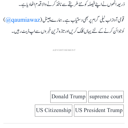
ذریعہ انھوں نے اپنے فیصلہ کو نئے طریقے سے نافذ کرنے والا قدم اٹھا دیا ہے۔
قومی آواز اب ٹیلی گرام پر بھی دستیاب ہے۔ ہمارے چینل (
qaumiawaz@
)
کو جوائن کرنے کے لئے یہاں کلک کریں اور تازہ ترین خبروں سے اپ ڈیٹ رہیں۔
ADVERTISEMENT
Donald Trump
supreme court
US Citizenship
US President Trump