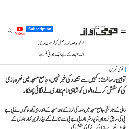
Subscription
Videos
ہجر کو حوصلہ اور وصل کو فرصت درکار
اک محبت کے لیے ایک جوانی کم ہے
قومی خبریں
توہین رسالتؐ: کہیں سے تشدد کی خبر نہیں، جامع مسجد میں نعرہ بازی
کی کوشش کرنے والوں کو شاہی امام بخاری نے لگائی پھٹکار
دہلی کے تاریخی جامع مسجد میں جمعہ کی نماز کے بعد مسجد کے اندر ہی کچھ لوگوں نے بی جے
پی کی سابق ترجمان نوپور شرما اور بی جے پی سے نکالے گئے لیڈر نوین کمار جندل کے
خلاف نعرے بازی کرنے کی کوشش کی۔