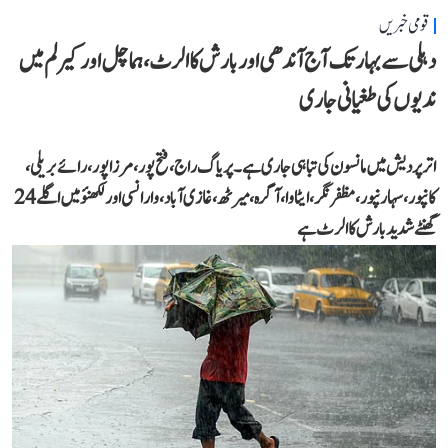
قومی خبریں
دہلی سے بہار تک آج آندھی اور بارش کا الرٹ، ہماچل اور کیرلم میں
ندیوں کی طغیانی جاری
اتر پردیش میں مانسون کی تباہی جاری ہے۔ پریاگ راج، فتح پور، مرزا پور، رائے بریلی،
کانپور، سہارنپور، مظفر نگر، ایٹاوا، آگرہ، میرٹھ، غازی آباد، وارانسی اور لکھنؤ میں اگلے 24
گھنٹے شدید بارش کا الرٹ ہے