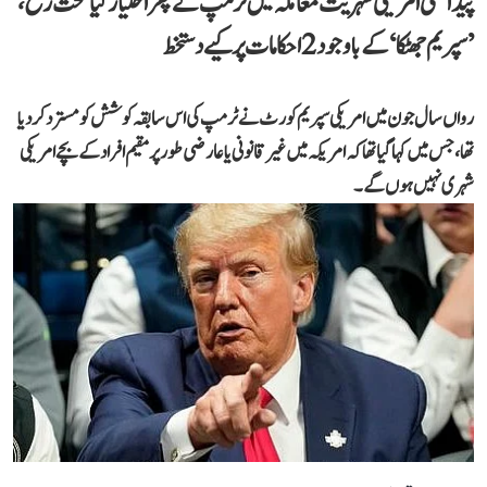
پیدائشی امریکی شہریت معاملہ میں ٹرمپ نے پھر اختیار کیا سخت رخ،
’سپریم جھٹکا‘ کے باوجود 2 احکامات پر کیے دستخط
رواں سال جون میں امریکی سپریم کورٹ نے ٹرمپ کی اس سابقہ کوشش کو مسترد کر دیا
تھا، جس میں کہا گیا تھا کہ امریکہ میں غیر قانونی یا عارضی طور پر مقیم افراد کے بچے امریکی
شہری نہیں ہوں گے۔