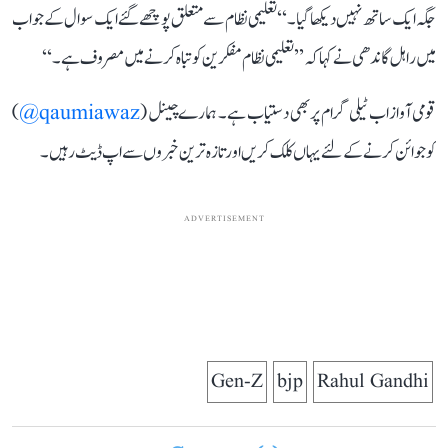
جگہ ایک ساتھ نہیں دیکھا گیا۔‘‘ تعلیمی نظام سے متعلق پوچھے گئے ایک سوال کے جواب
میں راہل گاندھی نے کہا کہ ’’تعلیمی نظام مفکرین کو تباہ کرنے میں مصروف ہے۔‘‘
قومی آواز اب ٹیلی گرام پر بھی دستیاب ہے۔ ہمارے چینل (
qaumiawaz@
)
کو جوائن کرنے کے لئے یہاں کلک کریں اور تازہ ترین خبروں سے اپ ڈیٹ رہیں۔
ADVERTISEMENT
Gen-Z
bjp
Rahul Gandhi