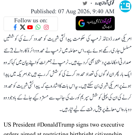
قومی آواز بیورو
Published: 07 Aug 2026, 9:40 AM
Follow us on:
امریکی صدر ڈونالڈ ٹرمپ کی حکومت پیدائشی شہریت کو محدود کرنے کی کوششیں
مسلسل جاری رکھے ہوئے ہے۔ اس معاملہ میں ٹرمپ نے محدود دائرۂ کار والے 2 نئے
صدارتی احکامات پر دستخط بھی کر دیے ہیں۔ ٹرمپ نے جمعرات کو اپنے بیان میں کہا کہ وہ
ایک بار پھر ان لوگوں کی تعداد محدود کرنے کی کوشش کر رہے ہیں جو امریکہ میں پیدا
ہونے پر امریکی شہری بن سکتے ہیں۔ یہ اس بات کا اشارہ ہے کہ پیدائشی شہریت کو محدود
کرنے کی ان کی پہلی کوشش سپریم کورٹ کی جانب سے مسترد کیے جانے کے باوجود وہ
دوبارہ اس معاملے پر پیش رفت کے لیے تیار ہیں۔
US President
#DonaldTrump
signs two executive
orders aimed at restricting birthright citizenship