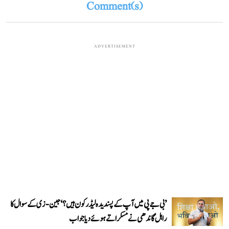
Comment(s)
ADVERTISEMENT
’بی جے پی میں آپ کے پسندیدہ لیڈر کون ہیں؟‘ جین-زی کے سوال کا
راہل گاندھی نے مسکراتے ہوئے دیا جواب