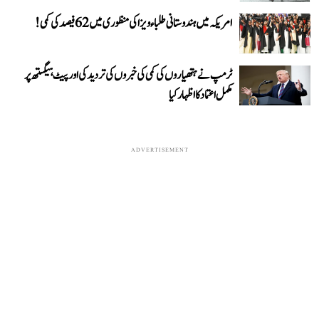
امریکہ میں ہندوستانی طلباء ویزا کی منظوری میں 62 فیصد کی کمی!
ٹرمپ نے ہتھیاروں کی کمی کی خبروں کی تردید کی اور پیٹ ہیگستھ پر
مکمل اعتماد کا اظہار کیا
ADVERTISEMENT