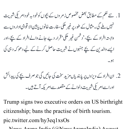
نئے حکم کے مطابق بعض مخصوص زمروں کے بچوں کو خود بہ خود امریکی شہریت
نہیں ملے گی۔ مثال کے طور پر غیر ملکی سفارت خانوں یا بین الاقوامی اداروں سے
وابستہ افراد کے بچے، ’دشمن غیر ملکی‘ قرار دیے جانے والے افراد کے بچے، اور
ایسے والدین کے بچے جنہوں نے شہریت حاصل کرنے کے لیے دھوکہ دہی کی
ہو۔
ان افراد کے ویزوں پر پابندیاں مزید سخت کی جائیں گی جو صرف بچے کی پیدائش
اور اسے امریکی شہریت دلوانے کے مقصد سے امریکہ آتے ہیں۔
Trump signs two executive orders on US birthright
citizenship; bans the practise of birth tourism.
pic.twitter.com/hy3eq1xsOs