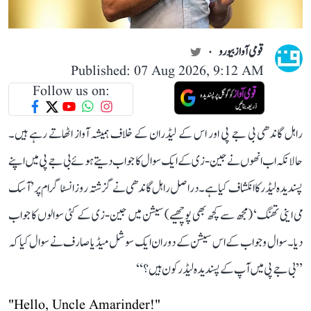
قومی آواز بیورو
Published: 07 Aug 2026, 9:12 AM
Follow us on:
راہل گاندھی بی جے پی اور اس کے لیڈران کے خلاف ہمیشہ آواز اٹھاتے رہے ہیں۔
حالانکہ اب انھوں نے جین-زی کے ایک سوال کا جواب دیتے ہوئے بی جے پی میں اپنے
پسندیدہ لیڈر کا انکشاف کیا ہے۔ دراصل راہل گاندھی نے گزشتہ روز انسٹاگرام پر ’آسک
می اینی تھنگ‘ (مجھ سے کچھ بھی پوچھیے) سیشن میں جین-زی کے کئی سوالوں کا جواب
دیا۔ سوال و جواب کے اس سیشن کے دوران ایک سوشل میڈیا صارف نے سوال کیا کہ
’’بی جے پی میں آپ کے پسندیدہ لیڈر کون ہیں؟‘‘
"Hello, Uncle Amarinder!"