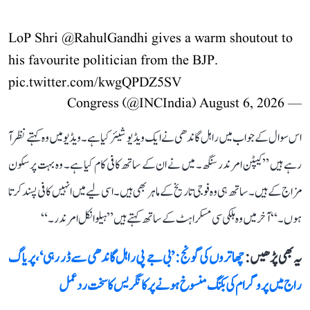
LoP Shri
@RahulGandhi
gives a warm shoutout to
his favourite politician from the BJP.
pic.twitter.com/kwgQPDZ5SV
August 6, 2026
— Congress (@INCIndia)
اس سوال کے جواب میں راہل گاندھی نے ایک ویڈیو شیئر کیا ہے۔ ویڈیو میں وہ کہتے نظر آ
رہے ہیں ’’کیپٹن امرندر سنگھ۔ میں نے ان کے ساتھ کافی کام کیا ہے۔ وہ بہت پرسکون
مزاج کے ہیں۔ ساتھ ہی وہ فوجی تاریخ کے ماہر بھی ہیں۔ اسی لیے میں انہیں کافی پسند کرتا
ہوں۔‘‘ آخر میں وہ ہلکی سی مسکراہٹ کے ساتھ کہتے ہیں ’’ہیلو انکل امرندر۔‘‘
یہ بھی پڑھیں :
چھاتروں کی گونج: ’بی جے پی راہل گاندھی سے ڈر رہی‘، پریاگ
راج میں پروگرام کی بکنگ منسوخ ہونے پر کانگریس کا سخت ردعمل