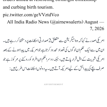
and curbing birth tourism.
pic.twitter.com/geVVztdVco
August
— All India Radio News (@airnewsalerts)
7, 2026
امریکی صدر نے کہا کہ وہ امیگریشن سے متعلق 2 صدارتی احکامات پر دستخط کر رہے ہیں۔
ان میں سے ایک حکم ان لوگوں کی تعداد محدود کرتا ہے جو امریکہ میں پیدا ہونے کے بعد
امریکی شہریت کے اہل قرار پاتے ہیں، جبکہ دوسرا حکم ان افراد کو روکنے پر مرکوز ہے جو
صرف بچے کی پیدائش کے لیے امریکہ آتے ہیں۔ یہ دونوں احکامات اس طرح ہیں:
ADVERTISEMENT