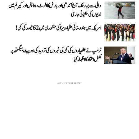
دہلی سے بہار تک آج آندھی اور بارش کا الرٹ، ہماچل اور کیرلم میں
ندیوں کی طغیانی جاری
امریکہ میں ہندوستانی طلباء ویزا کی منظوری میں 62 فیصد کی کمی!
ٹرمپ نے ہتھیاروں کی کمی کی خبروں کی تردید کی اور پیٹ ہیگستھ پر
مکمل اعتماد کا اظہار کیا
ADVERTISEMENT