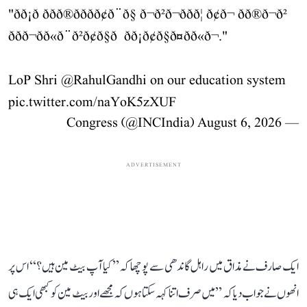
"ðð¡ð ððð®ððð­ð¢ð¨ð§ ð¬ð²ð¬ð­ðð¦ ð¢ð¬ ðð®ð¬ð²
ððð¬ð­ð«ð¨ð²ð¢ð§ð ð­ð¡ð¢ð§ð¤ðð«ð¬."
LoP Shri
@RahulGandhi
on our education system
pic.twitter.com/naYoK5zXUF
August 6, 2026
— Congress (@INCIndia)
ADVERTISEMENT
ایک صارف نے مذاق میں راہل گاندھی سے پوچھا کہ ’’کیا آپ بیٹ مین ہیں؟‘‘ اس پر
انھوں نے جواب دیا کہ ’’میں صرف اتنا کہہ سکتا ہوں کہ مجھے اور بیٹ مین کو کبھی ایک ہی