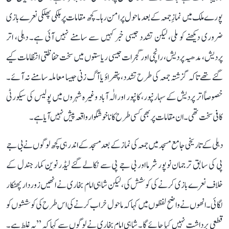
پورے ملک میں نمازِ جمعہ کے بعد ماحول پرامن رہا۔ کچھ مقامات پر ہلکی پھلکی نعرے بازی
ضروری دیکھنے کو ملی، لیکن تشدد جیسی خبر کہیں سے سامنے نہیں آئی ہے۔ دہلی، اتر
پردیش، مدھیہ پردیش، رانچی اور گجرات جیسی ریاستوں میں سخت حفاظتی انتظامات کیے
گئے تھے تاکہ گزشتہ جمعہ کی طرح تشدد، پتھراؤ یا آگ زنی جیسا معاملہ سامنے نہ آئے۔
خصوصاً اتر پردیش کے سہارنپور، کانپور اور الٰہ آباد وغیرہ شہروں میں پولیس کی سیکورٹی
کافی سخت تھی۔ ان مقامات پر بھی کسی طرح کا ناخوشگوار واقعہ پیش نہیں آیا ہے۔
دہلی کے تاریخی جامع مسجد میں جمعہ کی نماز کے بعد مسجد کے اندر ہی کچھ لوگوں نے بی جے
پی کی سابق ترجمان نوپور شرما اور بی جے پی سے نکالے گئے لیڈر نوین کمار جندل کے
خلاف نعرے بازی کرنے کی کوشش کی، لیکن شاہی امام بخاری نے انھیں زوردار پھٹکار
لگائی۔ انھوں نے واضح لفظوں میں کہا کہ ماحول خراب کرنے کی اس طرح کی کوششوں کو
قطعی برداشت نہیں کیا جائے گا۔ شاہی امام بخاری نے لوگوں سے کہا کہ ’’یہ غلط ہے۔