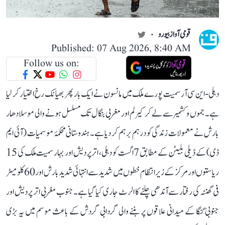
قومی آواز بیورو
Published: 07 Aug 2026, 8:40 AM
Follow us on:
دہلی-این سی آر سمیت پورے ملک میں مانسون نے ایک بار پھر بھیانک رخ اختیار کر لیا
ہے۔ جموں و کشمیر سے لے کر کیرلم اور مغربی بنگال تک مسلسل ہونے والی موسلادھار
بارش نے معمولات زندگی کو درہم برہم کر دیا ہے۔ ہندوستانی محکمۂ موسمیات (آئی ایم
ڈی) کے ڈیلی بلیٹن کے مطابق 7 اگست کو دہلی، اتر پردیش اور بہار سمیت ملک کی 15
ریاستوں اور مرکز کے زیر انتظام خطوں میں شدید سے انتہائی شدید بارش اور 60 کلومیٹر
فی گھنٹہ کی رفتار سے آندھی چلنے کا الرٹ جاری کیا گیا ہے۔ جنوب مغربی اتر پردیش اور
جنوبی گنگا کے میدانی علاقوں پر بننے والی گردابی گردش کے باعث موسم میں یہ بڑی