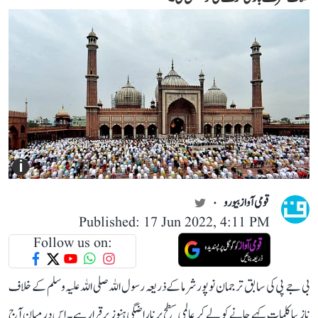
i
قومی آواز بیورو
Published: 17 Jun 2022, 4:11 PM
Follow us on:
بی جے پی کی سابق ترجمان نوپور شرما کے ذریعہ رسول اللہ صلی اللہ علیہ وسلم کے خلاف
نازیبا کلمات کہے جانے کو لے کر عالمی سطح پر ناراضگی ہنوز برقرار ہے۔ اس درمیان آج