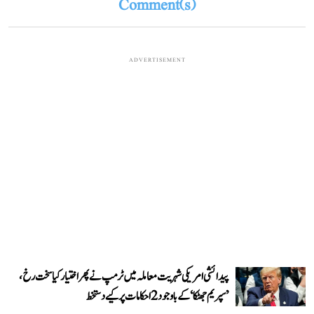
Comment(s)
ADVERTISEMENT
پیدائشی امریکی شہریت معاملہ میں ٹرمپ نے پھر اختیار کیا سخت رخ،
’سپریم جھٹکا‘ کے باوجود 2 احکامات پر کیے دستخط