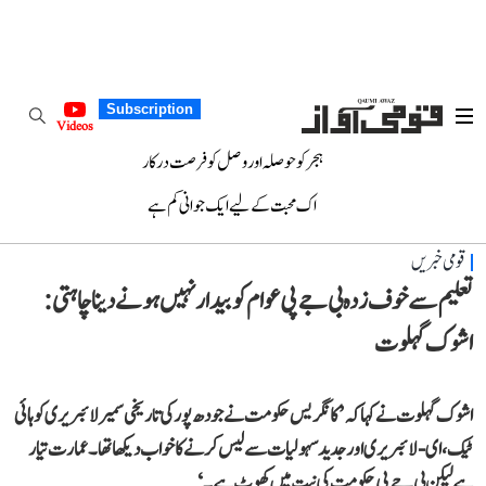
Subscription
Videos
ہجر کو حوصلہ اور وصل کو فرصت درکار
اک محبت کے لیے ایک جوانی کم ہے
قومی خبریں
تعلیم سے خوف زدہ بی جے پی عوام کو بیدار نہیں ہونے دینا چاہتی:
اشوک گہلوت
اشوک گہلوت نے کہا کہ ’کانگریس حکومت نے جودھ پور کی تاریخی سمیر لائبریری کو ہائی
ٹیک، ای-لائبریری اور جدید سہولیات سے لیس کرنے کا خواب دیکھا تھا۔ عمارت تیار
ہے لیکن بی جے پی حکومت کی نیت میں کھوٹ ہے۔‘