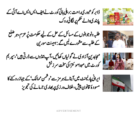
ڈابر کو عبوری راحت: دہلی ہائی کورٹ نے ایف ایس ایس اے آئی کے
پابندی والے حکم پر لگائی روک
طلبہ و نوجوانوں کے مسائل کے حل کے لیے حکومت پُرعزم، ہر ضلع
کے طلبہ سے مشورے لیں گے: ہیمنت سورین
’مجاہدینِ آزادی نے گولیاں کھائیں، آپ انڈوں سے ڈرتی ہیں‘، سپریم
کورٹ میں مہوا موئترا کی سخت سرزنش
ایرانی پارلیمنٹ میں آبنائے ہرمز سے ’دشمن ممالک‘ کے جہاز روکنے کا
مسودۂ قانون پیش، خلاف ورزی پر بھاری جرمانے کی تجویز
ADVERTISEMENT