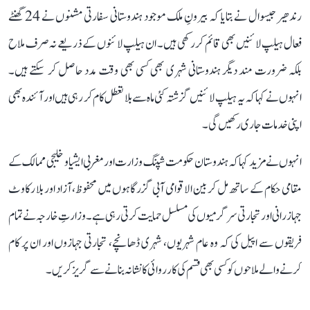
رندھیر جیسوال نے بتایا کہ بیرونِ ملک موجود ہندوستانی سفارتی مشنوں نے 24 گھنٹے
فعال ہیلپ لائنیں بھی قائم کر رکھی ہیں۔ ان ہیلپ لائنوں کے ذریعے نہ صرف ملاح
بلکہ ضرورت مند دیگر ہندوستانی شہری بھی کسی بھی وقت مدد حاصل کر سکتے ہیں۔
انہوں نے کہا کہ یہ ہیلپ لائنیں گزشتہ کئی ماہ سے بلا تعطل کام کر رہی ہیں اور آئندہ بھی
اپنی خدمات جاری رکھیں گی۔
انہوں نے مزید کہا کہ ہندوستان حکومت شپنگ وزارت اور مغربی ایشیا و خلیجی ممالک کے
مقامی حکام کے ساتھ مل کر بین الاقوامی آبی گزرگاہوں میں محفوظ، آزاد اور بلا رکاوٹ
جہاز رانی اور تجارتی سرگرمیوں کی مسلسل حمایت کرتی رہی ہے۔ وزارتِ خارجہ نے تمام
فریقوں سے اپیل کی کہ وہ عام شہریوں، شہری ڈھانچے، تجارتی جہازوں اور ان پر کام
کرنے والے ملاحوں کو کسی بھی قسم کی کارروائی کا نشانہ بنانے سے گریز کریں۔