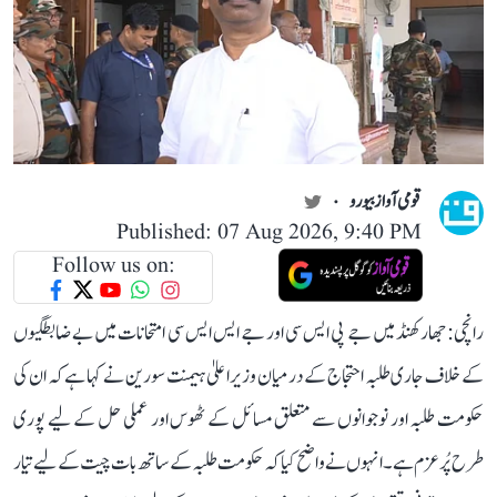
قومی آواز بیورو
Published: 07 Aug 2026, 9:40 PM
Follow us on:
رانچی: جھارکھنڈ میں جے پی ایس سی اور جے ایس ایس سی امتحانات میں بے ضابطگیوں
کے خلاف جاری طلبہ احتجاج کے درمیان وزیر اعلیٰ ہیمنت سورین نے کہا ہے کہ ان کی
حکومت طلبہ اور نوجوانوں سے متعلق مسائل کے ٹھوس اور عملی حل کے لیے پوری
طرح پُرعزم ہے۔ انہوں نے واضح کیا کہ حکومت طلبہ کے ساتھ بات چیت کے لیے تیار