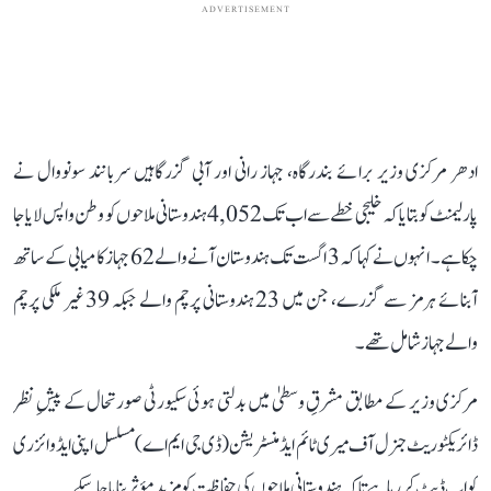
ADVERTISEMENT
ادھر مرکزی وزیر برائے بندرگاہ، جہاز رانی اور آبی گزرگاہیں سربانند سونووال نے
پارلیمنٹ کو بتایا کہ خلیجی خطے سے اب تک 4,052 ہندوستانی ملاحوں کو وطن واپس لایا جا
چکا ہے۔ انہوں نے کہا کہ 3 اگست تک ہندوستان آنے والے 62 جہاز کامیابی کے ساتھ
آبنائے ہرمز سے گزرے، جن میں 23 ہندوستانی پرچم والے جبکہ 39 غیر ملکی پرچم
والے جہاز شامل تھے۔
مرکزی وزیر کے مطابق مشرقِ وسطیٰ میں بدلتی ہوئی سکیورٹی صورتحال کے پیشِ نظر
ڈائریکٹوریٹ جنرل آف میری ٹائم ایڈمنسٹریشن (ڈی جی ایم اے) مسلسل اپنی ایڈوائزری
کو اپ ڈیٹ کر رہا ہے تاکہ ہندوستانی ملاحوں کی حفاظت کو مزید مؤثر بنایا جا سکے۔