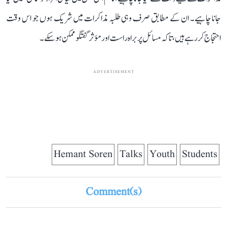
جانا چاہیے۔ ان کے مطابق صرف وہی طلبہ مذاکرات میں شریک ہوں جو اس وقت
احتجاج کر رہے ہیں، تاکہ مسائل پر براہ راست اور مؤثر گفتگو ممکن ہو سکے۔
ADVERTISEMENT
Hemant Soren
Talks
Youth
Students
Comment(s)