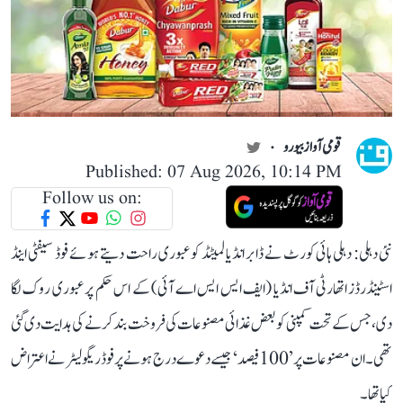
قومی آواز بیورو
Published: 07 Aug 2026, 10:14 PM
Follow us on:
نئی دہلی: دہلی ہائی کورٹ نے ڈابر انڈیا لمیٹڈ کو عبوری راحت دیتے ہوئے فوڈ سیفٹی اینڈ
اسٹینڈرڈز اتھارٹی آف انڈیا (ایف ایس ایس اے آئی) کے اس حکم پر عبوری روک لگا
دی، جس کے تحت کمپنی کو بعض غذائی مصنوعات کی فروخت بند کرنے کی ہدایت دی گئی
تھی۔ ان مصنوعات پر ’100 فیصد‘ جیسے دعوے درج ہونے پر فوڈ ریگولیٹر نے اعتراض
کیا تھا۔