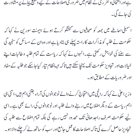
ہے اور امتحانی و تقرری کے نظام میں ضروری اصلاحات کے لیے وسیع پیمانے پر مشاورت
کی جائے گی۔
اسمبلی احاطے میں جمعہ کو صحافیوں سے گفتگو کرتے ہوئے ہیمنت سورین نے کہا کہ
حکومت نے طلبہ کو مذاکرات کا راستہ پہلے ہی بتا دیا ہے اور وہ ان کے مسائل کو سنجیدگی
سے سننے کی خواہش رکھتی ہے۔ انہوں نے کہا کہ ریاست کے تمام طلبہ و طالبات اپنے
خیالات اور تجاویز حکومت تک پہنچا سکتے ہیں تاکہ ایسا نظام تیار کیا جا سکے جو طلبہ کے مفاد
اور ضروریات کے مطابق ہو۔
وزیر اعلیٰ نے کہا کہ رانچی میں احتجاج کرنے والے نوجوانوں کی آراء جتنی اہم ہیں، اتنی ہی
اہم ریاست کے دیگر اضلاع میں رہنے والے طلبہ اور نوجوانوں کی رائے بھی ہے۔ اسی
لیے حکومت صرف راجدھانی تک محدود نہیں رہے گی بلکہ تمام اضلاع سے طلبہ کی
تجاویز حاصل کرے گی تاکہ اصلاحات کا عمل جامع اور سب کو ساتھ لے کر چلنے والا ہو۔