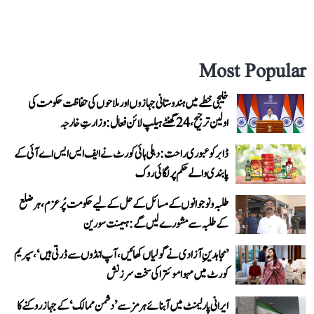
Most Popular
خلیجی خطے میں ہندوستانی جہازوں اور ملاحوں کی حفاظت حکومت کی
اولین ترجیح، 24 گھنٹے ہیلپ لائن فعال: وزارتِ خارجہ
ڈابر کو عبوری راحت: دہلی ہائی کورٹ نے ایف ایس ایس اے آئی کے
پابندی والے حکم پر لگائی روک
طلبہ و نوجوانوں کے مسائل کے حل کے لیے حکومت پُرعزم، ہر ضلع
کے طلبہ سے مشورے لیں گے: ہیمنت سورین
’مجاہدینِ آزادی نے گولیاں کھائیں، آپ انڈوں سے ڈرتی ہیں‘، سپریم
کورٹ میں مہوا موئترا کی سخت سرزنش
ایرانی پارلیمنٹ میں آبنائے ہرمز سے ’دشمن ممالک‘ کے جہاز روکنے کا