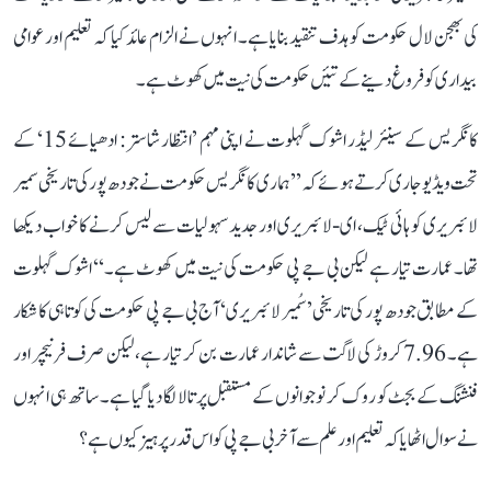
کی بھجن لال حکومت کو ہدف تنقید بنایا ہے۔ انہوں نے الزام عائد کیا کہ تعلیم اور عوامی
بیداری کو فروغ دینے کے تئیں حکومت کی نیت میں کھوٹ ہے۔
کانگریس کے سینئر لیڈر اشوک گہلوت نے اپنی مہم ’انتظار شاستر: ادھیائے 15‘ کے
تحت ویڈیو جاری کرتے ہوئے کہ ’’ہماری کانگریس حکومت نے جودھ پور کی تاریخی سمیر
لائبریری کو ہائی ٹیک، ای-لائبریری اور جدید سہولیات سے لیس کرنے کا خواب دیکھا
تھا۔ عمارت تیار ہے لیکن بی جے پی حکومت کی نیت میں کھوٹ ہے۔‘‘ اشوک گہلوت
کے مطابق جودھ پور کی تاریخی ’سُمیر لائبریری‘ آج بی جے پی حکومت کی کوتاہی کا شکار
ہے۔ 7.96 کروڑ کی لاگت سے شاندار عمارت بن کر تیار ہے، لیکن صرف فرنیچر اور
فنشنگ کے بجٹ کو روک کر نوجوانوں کے مستقبل پر تالا لگا دیا گیا ہے۔ ساتھ ہی انہوں
نے سوال اٹھایا کہ تعلیم اور علم سے آخر بی جے پی کو اس قدر پرہیز کیوں ہے؟