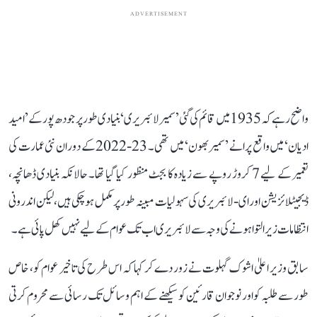
ADVERTISEMENT
واضح رہے کہ 1935 میں قائم کی گئی ’سمیر لائبریری‘ بنیادی طور پر جودھ پور کے ’امید
ادیان‘ میں واقع پرانے ’سمیر بھون‘ میں تھی۔ 23-2022 کے دوران نئی عمارت کی
تعمیر کے لیے 7 کروڑ روپے سے زیادہ کا بجٹ منظور کیا گیا تھا۔ حالانکہ بنیادی ڈھانچہ،
ڈیجیٹلائزیشن اور ای-لائبریری کی سہولیات مبینہ طور پر مکمل ہو چکی ہیں، لیکن اندرونی
انتظامات زیر التوا ہونے کی وجہ سے لائبریری اب تک عوام کے لیے نہیں کھل پائی ہے۔
سابق وزیر اعلیٰ اشوک گہلوت نے زور دے کر کہا کہ اس طرح کی تاخیر عوام کو، خاص
طور سے طلبہ کو اور نوجوان قارئین کو سیکھنے کے اہم وسائل تک رسائی سے محروم کرتی