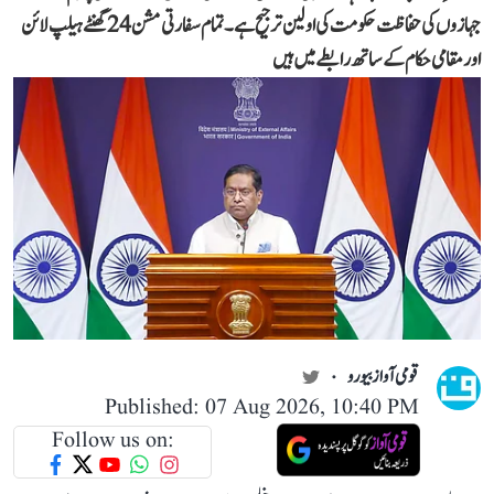
جہازوں کی حفاظت حکومت کی اولین ترجیح ہے۔ تمام سفارتی مشن 24 گھنٹے ہیلپ لائن
اور مقامی حکام کے ساتھ رابطے میں ہیں
قومی آواز بیورو
Published: 07 Aug 2026, 10:40 PM
Follow us on: