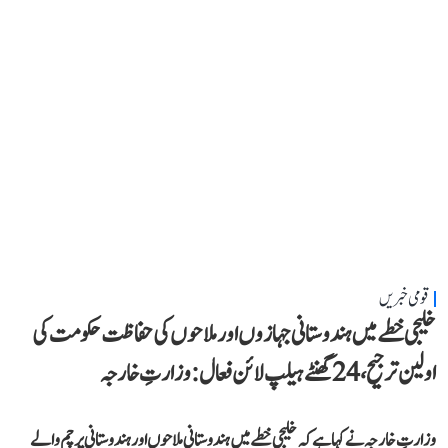
قومی خبریں
خلیجی خطے میں ہندوستانی جہازوں اور ملاحوں کی حفاظت حکومت کی
اولین ترجیح، 24 گھنٹے ہیلپ لائن فعال: وزارتِ خارجہ
وزارتِ خارجہ نے کہا ہے کہ خلیجی خطے میں ہندوستانی ملاحوں اور ہندوستانی پرچم والے