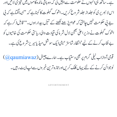
ہے۔ ساتھ ہی انہوں نے حکومت سے اپیل کی کہ وہ باقی ماندہ کاموں میں تیزی لائیں اور
اس لائبریری کو جلد از جلد شروع کریں۔ اشوک گہلوت کا کہنا ہے کہ ’’ایسا لگتا ہے کہ بی
جے پی حکومت نہیں چاہتی کہ عوام پڑھنے لکھنے کے تئیں بیدار ہوں۔‘‘ قابل ذکر ہے کہ
اشوک گہلوت نے وزیر اعلیٰ بھجن لال شرما کی قیادت والی ریاستی حکومت کی خامیوں کو
بے نقاب کرنے کے لیے ’انتظار شاستر‘ نامی ایک سوشل میڈیا سیریز شروع کی ہے۔
قومی آواز اب ٹیلی گرام پر بھی دستیاب ہے۔ ہمارے چینل (
qaumiawaz@
)
کو جوائن کرنے کے لئے یہاں کلک کریں اور تازہ ترین خبروں سے اپ ڈیٹ رہیں۔
ADVERTISEMENT