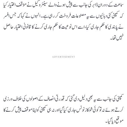
سماعت کے دوران ڈابر کی جانب سے پیش ہونے والے سینئر وکیل نے مؤقف اختیار کیا
کہ کمپنی کئی دہائیوں سے یہ مصنوعات فروخت کر رہی ہے۔ انہوں نے کہا کہ جس افسر
نے پابندی کا حکم جاری کیا، اسے اس نوعیت کا حکم جاری کرنے کا قانونی اختیار حاصل
نہیں تھا۔
ADVERTISEMENT
کمپنی کی جانب سے یہ بھی دلیل دی گئی کہ قدرتی انصاف کے اصولوں کی خلاف ورزی
کرتے ہوئے نہ تو کوئی شوکاز نوٹس جاری کیا گیا اور نہ ہی کمپنی کو اپنا موقف پیش کرنے کا
موقع دیا گیا۔