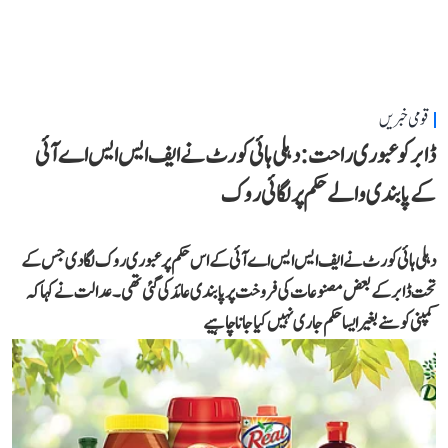
قومی خبریں
ڈابر کو عبوری راحت: دہلی ہائی کورٹ نے ایف ایس ایس اے آئی
کے پابندی والے حکم پر لگائی روک
دہلی ہائی کورٹ نے ایف ایس ایس اے آئی کے اس حکم پر عبوری روک لگا دی جس کے
تحت ڈابر کے بعض مصنوعات کی فروخت پر پابندی عائد کی گئی تھی۔ عدالت نے کہا کہ
کمپنی کو سنے بغیر ایسا حکم جاری نہیں کیا جانا چاہیے