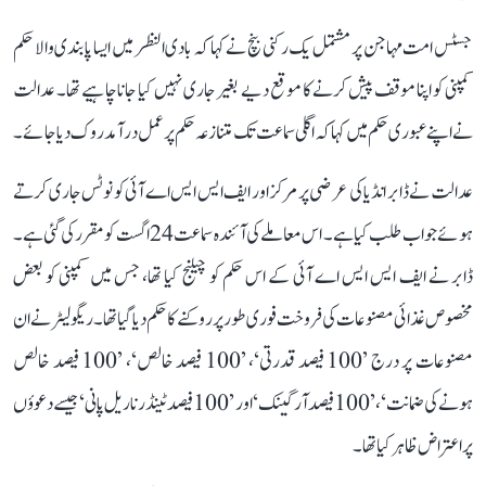
جسٹس امت مہاجن پر مشتمل یک رکنی بنچ نے کہا کہ بادی النظر میں ایسا پابندی والا حکم
کمپنی کو اپنا موقف پیش کرنے کا موقع دیے بغیر جاری نہیں کیا جانا چاہیے تھا۔ عدالت
نے اپنے عبوری حکم میں کہا کہ اگلی سماعت تک متنازعہ حکم پر عمل درآمد روک دیا جائے۔
عدالت نے ڈابر انڈیا کی عرضی پر مرکز اور ایف ایس ایس اے آئی کو نوٹس جاری کرتے
ہوئے جواب طلب کیا ہے۔ اس معاملے کی آئندہ سماعت 24 اگست کو مقرر کی گئی ہے۔
ڈابر نے ایف ایس ایس اے آئی کے اس حکم کو چیلنج کیا تھا، جس میں کمپنی کو بعض
مخصوص غذائی مصنوعات کی فروخت فوری طور پر روکنے کا حکم دیا گیا تھا۔ ریگولیٹر نے ان
مصنوعات پر درج ’100 فیصد قدرتی‘، ’100 فیصد خالص‘، ’100 فیصد خالص
ہونے کی ضمانت‘، ’100 فیصد آرگینک‘ اور ’100 فیصد ٹینڈر ناریل پانی‘ جیسے دعوؤں
پر اعتراض ظاہر کیا تھا۔