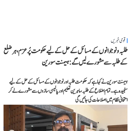
قومی خبریں
طلبہ و نوجوانوں کے مسائل کے حل کے لیے حکومت پُرعزم، ہر ضلع
کے طلبہ سے مشورے لیں گے: ہیمنت سورین
ہیمنت سورین نے کہا ہے کہ حکومت طلبہ اور نوجوانوں کے مسائل کے حل کے لیے
سنجیدہ ہے۔ تمام اضلاع کے طلبہ، ماہرین تعلیم اور پالیسی سازوں سے مشورے لے کر
امتحانی نظام میں اصلاحات کی جائیں گی