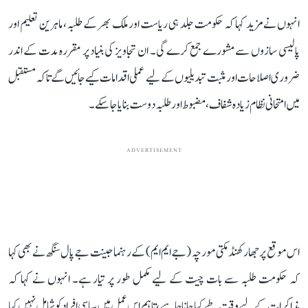
انہوں نے مزید کہا کہ حکومت جلد ہی ریاست اور ملک بھر کے طلبہ، ماہرین تعلیم اور
پالیسی سازوں سے مشورے جمع کرے گی۔ ان تجاویز کی بنیاد پر مقررہ مدت کے اندر
ضروری اصلاحات اور مثبت تبدیلیوں کے لیے عملی اقدامات کیے جائیں گے تاکہ مستقبل
میں امتحانی نظام زیادہ شفاف، مضبوط اور طلبہ دوست بنایا جا سکے۔
ADVERTISEMENT
اس موقع پر جھارکھنڈ مکتی مورچہ (جے ایم ایم) کے رہنما جینت جے پال سنگھ نے بھی کہا
کہ حکومت طلبہ سے بات چیت کے لیے مکمل طور پر تیار ہے۔ انہوں نے کہا کہ
مذاکرات کے لیے وقت طے کیا جانا چاہیے، تاہم اس عمل میں سیاسی افراد کو شامل نہیں کیا