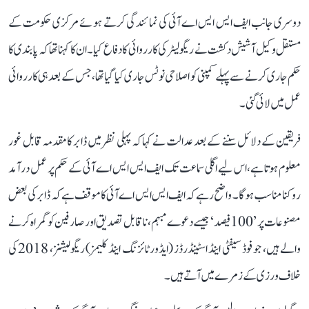
دوسری جانب ایف ایس ایس اے آئی کی نمائندگی کرتے ہوئے مرکزی حکومت کے
مستقل وکیل آشیش دکشت نے ریگولیٹر کی کارروائی کا دفاع کیا۔ ان کا کہنا تھا کہ پابندی کا
حکم جاری کرنے سے پہلے کمپنی کو اصلاحی نوٹس جاری کیا گیا تھا، جس کے بعد ہی کارروائی
عمل میں لائی گئی۔
فریقین کے دلائل سننے کے بعد عدالت نے کہا کہ پہلی نظر میں ڈابر کا مقدمہ قابل غور
معلوم ہوتا ہے، اس لیے اگلی سماعت تک ایف ایس ایس اے آئی کے حکم پر عمل درآمد
روکنا مناسب ہوگا۔ واضح رہے کہ ایف ایس ایس اے آئی کا موقف ہے کہ ڈابر کی بعض
مصنوعات پر ’100 فیصد‘ جیسے دعوے مبہم، ناقابل تصدیق اور صارفین کو گمراہ کرنے
والے ہیں، جو فوڈ سیفٹی اینڈ اسٹینڈرڈز (ایڈورٹائزنگ اینڈ کلیمز) ریگولیشنز، 2018 کی
خلاف ورزی کے زمرے میں آتے ہیں۔