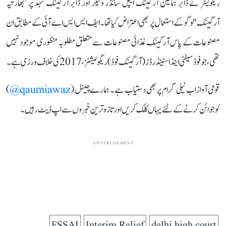
ریگولیٹر نے ڈابر ہمالین آرگینک ایپل سائڈر ونیگر اور ڈابر آرگینک شہد پر ’بھارتیہ
آرگینک‘ لوگو کے استعمال پر بھی اعتراض کیا تھا۔ ایف ایس ایس اے آئی کے مطابق ان
مصنوعات کے پاس آرگینک غذائی مصنوعات سے متعلق مطلوبہ منظوری موجود نہیں
تھی، جو فوڈ سیفٹی اینڈ اسٹینڈرڈز (آرگینک فوڈ) ریگولیشنز، 2017 کی خلاف ورزی ہے۔
قومی آواز اب ٹیلی گرام پر بھی دستیاب ہے۔ ہمارے چینل (
qaumiawaz@
)
کو جوائن کرنے کے لئے یہاں کلک کریں اور تازہ ترین خبروں سے اپ ڈیٹ رہیں۔
ADVERTISEMENT
FSSAI
Interim Relief
delhi high court