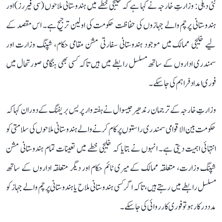
نئی دہلی: وزارتِ خارجہ نے کہا ہے کہ خلیجی خطے میں ہندوستانی ملاحوں (سی فیررز) اور
ہندوستانی پرچم والے جہازوں کی حفاظت حکومت کی اولین ترجیح ہے۔ اس مقصد کے
لیے خلیجی ممالک میں موجود ہندوستانی سفارتی مشن مقامی حکام، شپنگ وزارت اور
سمندری اداروں کے ساتھ مسلسل رابطے میں ہیں تاکہ کسی بھی ہنگامی صورتحال میں
فوری امداد فراہم کی جا سکے۔
وزارتِ خارجہ کے ترجمان رندھیر جیسوال نے ہفتہ وار پریس بریفنگ کے دوران کہا کہ
حکومت بین الاقوامی سمندری راستوں پر کام کرنے والے ہندوستانی ملاحوں کی سلامتی کو
انتہائی اہمیت دیتی ہے۔ انہوں نے بتایا کہ خلیجی خطے میں تعینات تمام ہندوستانی مشن
شپنگ وزارت، متعلقہ ممالک کے میری ٹائم حکام اور دیگر متعلقہ اداروں کے ساتھ
مسلسل رابطے میں رہتے ہیں، تاکہ اگر کسی ہندوستانی ملاح یا ہندوستانی پرچم والے جہاز کو
مدد درکار ہو تو فوری کارروائی کی جا سکے۔