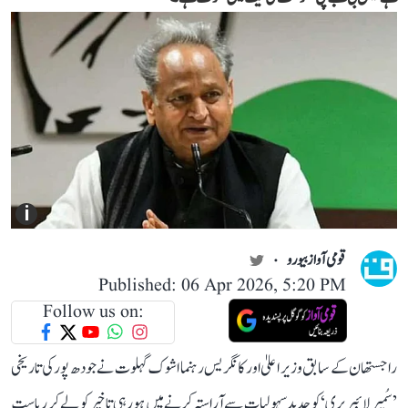
i
قومی آواز بیورو
Published: 06 Apr 2026, 5:20 PM
Follow us on:
راجستھان کے سابق وزیر اعلیٰ اور کانگریس رہنما اشوک گہلوت نے جودھ پور کی تاریخی
’سُمیر لائبریری‘ کو جدید سہولیات سے آراستہ کرنے میں ہو رہی تاخیر کو لے کر ریاست