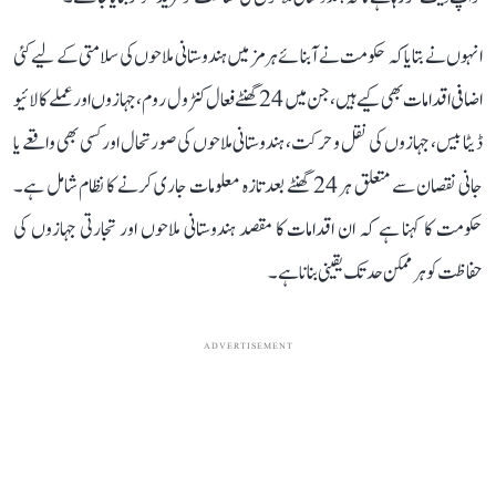
انہوں نے بتایا کہ حکومت نے آبنائے ہرمز میں ہندوستانی ملاحوں کی سلامتی کے لیے کئی
اضافی اقدامات بھی کیے ہیں، جن میں 24 گھنٹے فعال کنٹرول روم، جہازوں اور عملے کا لائیو
ڈیٹا بیس، جہازوں کی نقل و حرکت، ہندوستانی ملاحوں کی صورتحال اور کسی بھی واقعے یا
جانی نقصان سے متعلق ہر 24 گھنٹے بعد تازہ معلومات جاری کرنے کا نظام شامل ہے۔
حکومت کا کہنا ہے کہ ان اقدامات کا مقصد ہندوستانی ملاحوں اور تجارتی جہازوں کی
حفاظت کو ہر ممکن حد تک یقینی بنانا ہے۔
ADVERTISEMENT