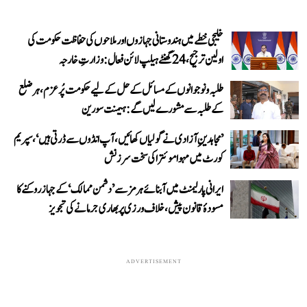
خلیجی خطے میں ہندوستانی جہازوں اور ملاحوں کی حفاظت حکومت کی
اولین ترجیح، 24 گھنٹے ہیلپ لائن فعال: وزارتِ خارجہ
طلبہ و نوجوانوں کے مسائل کے حل کے لیے حکومت پُرعزم، ہر ضلع
کے طلبہ سے مشورے لیں گے: ہیمنت سورین
’مجاہدینِ آزادی نے گولیاں کھائیں، آپ انڈوں سے ڈرتی ہیں‘، سپریم
کورٹ میں مہوا موئترا کی سخت سرزنش
ایرانی پارلیمنٹ میں آبنائے ہرمز سے ’دشمن ممالک‘ کے جہاز روکنے کا
مسودۂ قانون پیش، خلاف ورزی پر بھاری جرمانے کی تجویز
ADVERTISEMENT