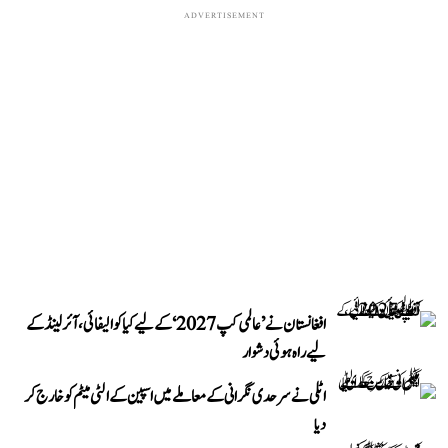
ADVERTISEMENT
افغانستان نے ’عالمی کپ 2027‘ کے لیے کیا کوالیفائی، آئرلینڈ کے
لیے راہ ہوئی دشوار
اٹلی نے سرحدی نگرانی کے معاملے میں اسپین کے الٹی میٹم کو خارج کر
دیا