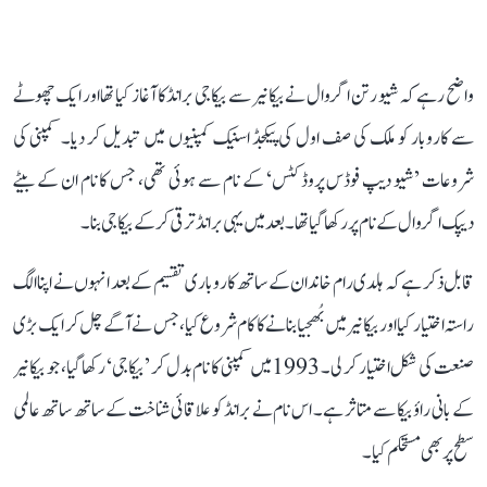
واضح رہے کہ شیو رتن اگروال نے بیکانیر سے بیکاجی برانڈ کا آغاز کیا تھا اور ایک چھوٹے
سے کاروبار کو ملک کی صف اول کی پیکجڈ اسنیک کمپنیوں میں تبدیل کر دیا۔ کمپنی کی
شروعات ’شیو دیپ فوڈس پروڈکٹس‘ کے نام سے ہوئی تھی، جس کا نام ان کے بیٹے
دیپک اگروال کے نام پر رکھا گیا تھا۔ بعد میں یہی برانڈ ترقی کر کے بیکاجی بنا۔
قابل ذکر ہے کہ ہلدی رام خاندان کے ساتھ کاروباری تقسیم کے بعد انہوں نے اپنا الگ
راستہ اختیار کیا اور بیکانیر میں بُھجیا بنانے کا کام شروع کیا، جس نے آگے چل کر ایک بڑی
صنعت کی شکل اختیار کر لی۔ 1993 میں کمپنی کا نام بدل کر ’بیکاجی‘ رکھا گیا، جو بیکانیر
کے بانی راؤ بیکا سے متاثر ہے۔ اس نام نے برانڈ کو علاقائی شناخت کے ساتھ ساتھ عالمی
سطح پر بھی مستحکم کیا۔