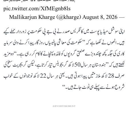
pic.twitter.com/XfMEgnb8ls
August 8, 2026
— Mallikarjun Kharge (@kharge)
اپنی سوشل میڈیا پوسٹ میں کانگریس صدر نے بی جے پی حکومت پر زوردار حملے کیے
ہیں۔ انھوں نے لکھا ہے کہ ’’حکومت کی معاشی پالیسیاں روزگار پیدا کرنے والی سرمایہ
کاری کی جگہ کچھ چنندہ بڑے صنعتی گروپوں کو فائدہ پہنچانے کا کام کر رہی ہے۔‘‘ وہ مزید
لکھتے ہیں کہ ’’ہندوستان ہر سال 50 لاکھ گریجویٹس تیار کرتا ہے، لیکن گریجویٹ سطح کی
صرف 28 لاکھ ملازمتیں پیدا ہوتی ہیں۔ یعنی ہر سال 22 لاکھ نوجوانوں کے خواب
شروع ہونے سے پہلے ہی ٹوٹ جاتے ہیں۔‘‘
ADVERTISEMENT