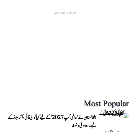
ADVERTISEMENT
Most Popular
افغانستان نے ’عالمی کپ 2027‘ کے لیے کیا کوالیفائی، آئرلینڈ کے
لیے راہ ہوئی دشوار