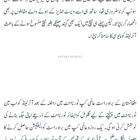
سوئپ کرنا ضروری تھا، ساتھ ہی اسے ویسٹ انڈیز کے ہونے والے مقابلوں پر بھی
انحصار کرنا پڑتا۔ لیکن پہلے ہی میچ میں ایک بھی گیند پھینکے بغیر میچ منسوخ ہونے کے باعث
آئرلینڈ کو مایوسی کا سامنا کرنا پڑا۔
ADVERTISEMENT
افغانستان کے براہ راست عالمی کپ ٹورنامنٹ میں داخلہ کے بعد آئرلینڈ کو اب مین
ٹورنامنٹ میں پہنچنے کے لیے گلوبل کوالیفائر ٹورنامنٹ کے ذریعے اپنی جگہ بنانے کی
کوشش کرنی ہوگی۔ یک روزہ عالمی کپ میں براہ راست کوالیفکیشن حاصل کرنے کا
اصول بالکل واضح ہے۔ آئی سی سی کے قوانین کے تحت ٹورنامنٹ کی میزبانی کرنے والے