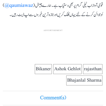
قومی آواز اب ٹیلی گرام پر بھی دستیاب ہے۔ ہمارے چینل (
qaumiawaz@
)
کو جوائن کرنے کے لئے یہاں کلک کریں اور تازہ ترین خبروں سے اپ ڈیٹ رہیں۔
ADVERTISEMENT
Bikaner
Ashok Gehlot
rajasthan
Bhajanlal Sharma
Comment(s)