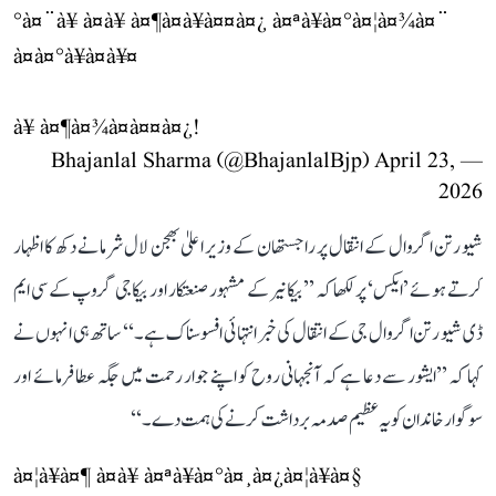
°à¤¨à¥ à¤à¥ à¤¶à¤à¥à¤¤à¤¿ à¤ªà¥à¤°à¤¦à¤¾à¤¨
à¤à¤°à¥à¤à¥¤
à¥ à¤¶à¤¾à¤à¤¤à¤¿!
April 23,
— Bhajanlal Sharma (@BhajanlalBjp)
2026
شیو رتن اگروال کے انتقال پر راجستھان کے وزیر اعلیٰ بھجن لال شرما نے دکھ کا اظہار
کرتے ہوئے ’ایکس‘ پر لکھا کہ ’’بیکانیر کے مشہور صنعتکار اور بیکاجی گروپ کے سی ایم
ڈی شیو رتن اگروال جی کے انتقال کی خبر انتہائی افسوسناک ہے۔‘‘ ساتھ ہی انہوں نے
کہا کہ ’’ایشور سے دعا ہے کہ آنجہانی روح کو اپنے جوار رحمت میں جگہ عطا فرمائے اور
سوگوار خاندان کو یہ عظیم صدمہ برداشت کرنے کی ہمت دے۔‘‘
à¤¦à¥à¤¶ à¤à¥ à¤ªà¥à¤°à¤¸à¤¿à¤¦à¥à¤§