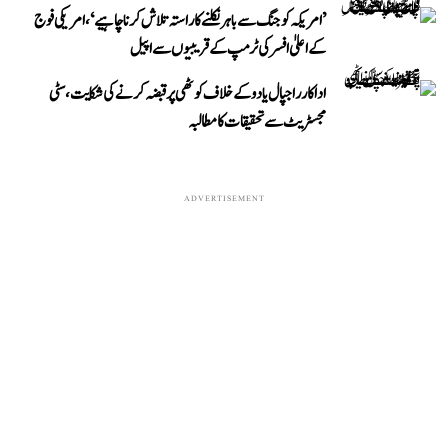
’امریکہ کو جنگ سے باہر نکلنے کا راستہ تلاش کرنا چاہیے‘، امریکی فوج
کے اعلیٰ افسر کی ٹرمپ کے قریبیوں سے اپیل
اداکار راجپال یادو کے خلاف کوٹھی پر قبضہ کرنے کی شکایت، سٹی
مجسٹریٹ سے تحقیقات کا مطالبہ
ADVERTISEMENT