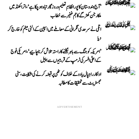
’آج ہندوستان کا پورا نظامِ تعلیم و روزگار تباہ ہو چکا ہے‘، اتراکھنڈ میں
ملکارجن کھڑگے کا جم غفیر سے خطاب
اٹلی نے سرحدی نگرانی کے معاملے میں اسپین کے الٹی میٹم کو خارج کر
دیا
’امریکہ کو جنگ سے باہر نکلنے کا راستہ تلاش کرنا چاہیے‘، امریکی فوج
کے اعلیٰ افسر کی ٹرمپ کے قریبیوں سے اپیل
اداکار راجپال یادو کے خلاف کوٹھی پر قبضہ کرنے کی شکایت، سٹی
مجسٹریٹ سے تحقیقات کا مطالبہ
ADVERTISEMENT