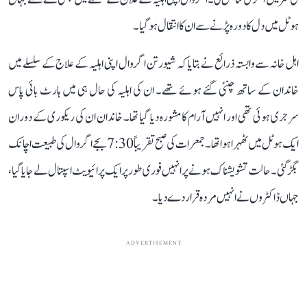
ہوٹل میں دل کا دورہ پڑنے سے ان کا انتقال ہو گیا۔
اہل خانہ سے وابستہ ذرائع نے بتایا کہ شیو رتن اگروال اپنی اہلیہ کے علاج کے سلسلے میں
خاندان کے ساتھ چنئی گئے ہوئے تھے۔ ان کی اہلیہ کی حال ہی میں ہارٹ بائی پاس
سرجری ہوئی تھی اور انہیں آرام کا مشورہ دیا گیا تھا۔ خاندان ان کی ریکوری کے دوران
ایک ہوٹل میں ٹھہرا ہوا تھا۔ جمعرات کی صبح تقریباً 7:30 بجے اگروال کی طبیعت اچانک
بگڑ گئی۔ حالت تشویشناک ہونے پر انہیں فوری طور پر ایک پرائیویٹ اسپتال لے جایا گیا،
جہاں ڈاکٹروں نے انہیں مردہ قرار دے دیا۔
ADVERTISEMENT