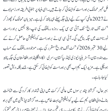
فل ممبر ممالک براہ راست کوالیفائی کر جاتے ہیں۔ اسی بنیاد پر جنوبی افریقہ اور زمبابوے
نے 2027 عالمی کپ کے لیے اپنی جگہ پہلے ہی پختہ کر لی ہے۔ میزبان ممالک کو چھوڑ کر
’کٹ آف تاریخ‘ تک آئی سی سی یک روزہ رینکنگ کی ٹاپ-8 ٹیمیں براہ راست
ٹورنامنٹ میں جگہ بنائیں گی۔ آئی سی سی نے براہ راست کوالیفکیشن حاصل کرنے کے
لیے 30 ستمبر 2026 کو ’کٹ آف تاریخ‘ مقرر کی ہے۔ موجودہ رینکنگ کے حساب
سے ہندوستان، آسٹریلیا، نیوزی لینڈ، پاکستان، سری لنکا، انگلینڈ اور افغانستان کی جگہ پختہ
ہو چکی ہے۔ مزید ایک ٹیم اب بھی براہ راست کوالیفائی کر سکتی ہے، جسے بنگلہ دیش تصور
کیا جا رہا ہے۔
بہرحال، گزشتہ چند برسوں میں عالمی کرکٹ میں اپنی شاندار کارکردگی سے شناخت
بنانے والی افغان ٹیم کے لیے یہ کوالیفکیشن بہت خاص ہے۔ وہ گزشتہ ایڈیشن میں بھی براہ
راست کوالیفائی کرنے میں کامیاب رہی تھی، جہاں اس نے چھٹے مقام پر اپنی مہم ختم کی