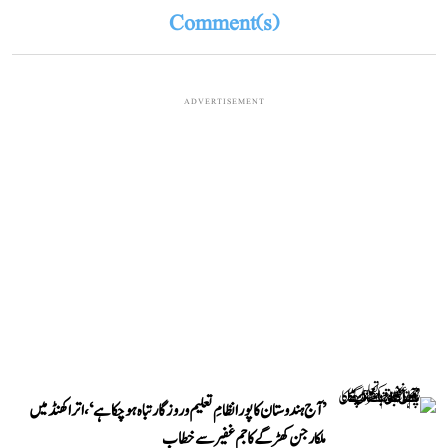
Comment(s)
ADVERTISEMENT
’آج ہندوستان کا پورا نظامِ تعلیم و روزگار تباہ ہو چکا ہے‘، اتراکھنڈ میں
ملکارجن کھڑگے کا جم غفیر سے خطاب