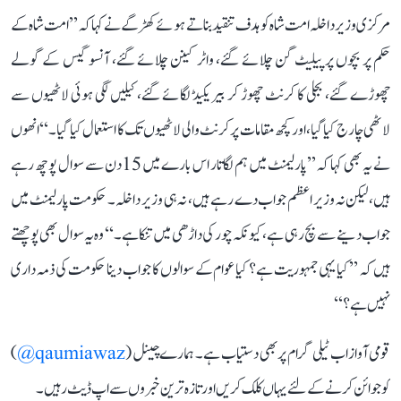
مرکزی وزیر داخلہ امت شاہ کو ہدف تنقید بناتے ہوئے کھڑگے نے کہا کہ ’’امت شاہ کے
حکم پر بچوں پر پیلیٹ گن چلائے گئے، واٹر کینن چلائے گئے، آنسو گیس کے گولے
چھوڑے گئے، بجلی کا کرنٹ چھوڑ کر بیریکیڈ لگائے گئے، کیلیں لگی ہوئی لاٹھیوں سے
لاٹھی چارج کیا گیا، اور کچھ مقامات پر کرنٹ والی لاٹھیوں تک کا استعمال کیا گیا۔‘‘ انھوں
نے یہ بھی کہا کہ ’’پارلیمنٹ میں ہم لگاتار اس بارے میں 15 دن سے سوال پوچھ رہے
ہیں، لیکن نہ وزیر اعظم جواب دے رہے ہیں، نہ ہی وزیر داخلہ۔ حکومت پارلیمنٹ میں
جواب دینے سے بچ رہی ہے، کیونکہ چور کی داڑھی میں تنکا ہے۔‘‘ وہ یہ سوال بھی پوچھتے
ہیں کہ ’’کیا یہی جمہوریت ہے؟ کیا عوام کے سوالوں کا جواب دینا حکومت کی ذمہ داری
نہیں ہے؟‘‘
قومی آواز اب ٹیلی گرام پر بھی دستیاب ہے۔ ہمارے چینل (
qaumiawaz@
)
کو جوائن کرنے کے لئے یہاں کلک کریں اور تازہ ترین خبروں سے اپ ڈیٹ رہیں۔