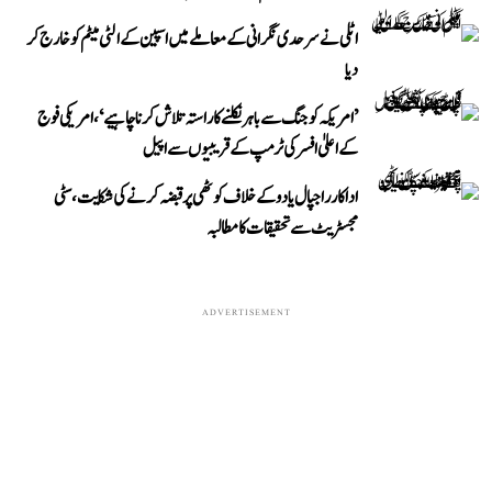
اٹلی نے سرحدی نگرانی کے معاملے میں اسپین کے الٹی میٹم کو خارج کر
دیا
’امریکہ کو جنگ سے باہر نکلنے کا راستہ تلاش کرنا چاہیے‘، امریکی فوج
کے اعلیٰ افسر کی ٹرمپ کے قریبیوں سے اپیل
اداکار راجپال یادو کے خلاف کوٹھی پر قبضہ کرنے کی شکایت، سٹی
مجسٹریٹ سے تحقیقات کا مطالبہ
ADVERTISEMENT