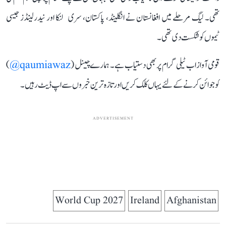
تھی۔ لیگ مرحلے میں افغانستان نے انگلینڈ، پاکستان، سری لنکا اور نیدرلینڈز جیسی
ٹیموں کو شکست دی تھی۔
قومی آواز اب ٹیلی گرام پر بھی دستیاب ہے۔ ہمارے چینل (
qaumiawaz@
)
کو جوائن کرنے کے لئے یہاں کلک کریں اور تازہ ترین خبروں سے اپ ڈیٹ رہیں۔
ADVERTISEMENT
World Cup 2027
Ireland
Afghanistan