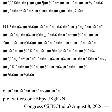
à¤®à¥à¤ à¤µà¤¿à¤¶à¤¾à¤² à¤à¤¨à¤¸à¤­à¤¾ à¤à¥
à¤¸à¤à¤¬à¥à¤§à¤¿à¤¤ à¤à¤¿à¤¯à¤¾à¥¤
BJP à¤à¥ à¤²à¥à¤à¥à¤ à¤¨à¥ à¤ªà¤µà¤¿à¤¤à¥à¤°
à¤¦à¥à¤µà¤­à¥à¤®à¤¿ à¤à¥ à¤¤à¤¬à¤¾à¤¹ à¤à¤
°à¤¨à¥ à¤®à¥à¤ à¤à¥à¤ à¤à¤¸à¤° à¤¨à¤¹à¥à¤
à¤à¥à¤¡à¤¼à¥ à¤¹à¥, à¤¹à¤®à¥à¤ à¤¸à¤¾à¤¥
à¤®à¤¿à¤²à¤à¤° à¤à¤¨à¥à¤¹à¥à¤ à¤¸à¤¤à¥à¤¤à¤¾
à¤¸à¥ à¤à¤à¤¾à¤¡à¤¼ à¤«à¥à¤à¤à¤¨à¤¾
à¤¹à¥à¤à¤¾à¥¤
ð à¤à¤¤à¥à¤¤à¤°à¤¾à¤à¤à¤¡
pic.twitter.com/BFpyUXgKzN
August 8, 2026
— Congress (@INCIndia)