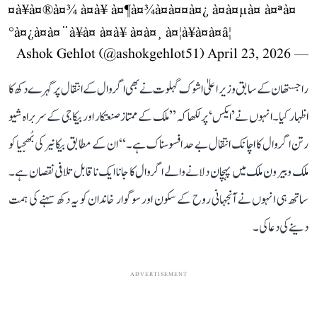
¤à¥à¤®à¤¾ à¤à¥ à¤¶à¤¾à¤à¤¤à¤¿ à¤à¤µà¤ à¤ªà¤
°à¤¿à¤à¤¨à¥à¤ à¤à¥ à¤à¤¸ à¤¦à¥à¤à¤â¦
April 23, 2026
— Ashok Gehlot (@ashokgehlot51)
راجستھان کے سابق وزیر اعلیٰ اشوک گہلوت نے بھی اگروال کے انتقال پر گہرے دکھ کا
اظہار کیا۔ انہوں نے ’ایکس‘ پر لکھا کہ ’’ملک کے ممتاز صنعتکار اور بیکاجی کے سربراہ شیو
رتن اگروال کا اچانک انتقال بے حد افسوسناک ہے۔‘‘ ان کے مطابق بیکانیر کی بُھجیا کو
ملک و بیرون ملک میں پہچان دلانے والے اگروال کا جانا ایک ناقابل تلافی نقصان ہے۔
ساتھ ہی انہوں نے آنجہانی روح کے سکون اور سوگوار خاندان کو یہ دکھ سہنے کی ہمت
دینے کی دعا کی۔
ADVERTISEMENT