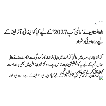
کرکٹ
افغانستان نے ’عالمی کپ 2027‘ کے لیے کیا کوالیفائی، آئرلینڈ کے
لیے راہ ہوئی دشوار
گزشتہ چند برسوں میں عالمی کرکٹ میں اپنی شاندار کارکردگی سے شناخت بنانے والی
افغان ٹیم کے لیے یہ کوالیفکیشن بہت خاص ہے۔ وہ گزشتہ ایڈیشن میں بھی براہ راست
کوالیفائی کرنے میں کامیاب رہی تھی۔