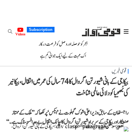
Subscription
Videos
ہجر کو حوصلہ اور وصل کو فرصت درکار
اک محبت کے لیے ایک جوانی کم ہے
قومی خبریں
بیکاجی کے بانی شیو رتن اگروال کا 74 سال کی عمر میں انتقال، بیکانیر
کی بُھجیا کو دلائی عالمی شناخت
راجستھان کے سابق وزیر اعلیٰ اشوک گہلوت نے ’ایکس‘ پر لکھا کہ ’’ملک کے ممتاز
صنعتکار اور بیکاجی کے سربراہ شیو رتن اگروال کا اچانک انتقال بے حد افسوسناک ہے۔‘‘