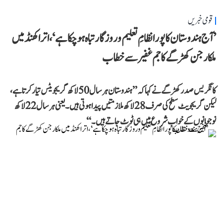
قومی خبریں
’آج ہندوستان کا پورا نظامِ تعلیم و روزگار تباہ ہو چکا ہے‘، اتراکھنڈ میں
ملکارجن کھڑگے کا جم غفیر سے خطاب
کانگریس صدر کھڑگے نے کہا کہ ’’ہندوستان ہر سال 50 لاکھ گریجویٹس تیار کرتا ہے،
لیکن گریجویٹ سطح کی صرف 28 لاکھ ملازمتیں پیدا ہوتی ہیں۔ یعنی ہر سال 22 لاکھ
نوجوانوں کے خواب شروع میں ہی ٹوٹ جاتے ہیں۔‘‘