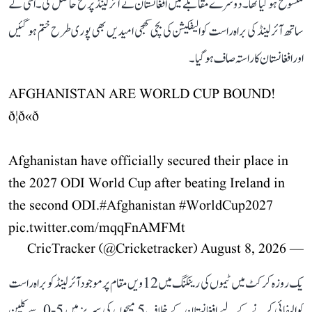
منسوخ ہو گیا تھا۔ دوسرے مقابلے میں افغانستان نے آئرلینڈ پر فتح حاصل کی۔ اسی کے
ساتھ آئرلینڈ کی براہ راست کوالیفکیشن کی بچی کھچی امیدیں بھی پوری طرح ختم ہو گئیں
اور افغانستان کا راستہ صاف ہو گیا۔
AFGHANISTAN ARE WORLD CUP BOUND!
ð¦ð«ð
Afghanistan have officially secured their place in
the 2027 ODI World Cup after beating Ireland in
the second ODI.
#Afghanistan
#WorldCup2027
pic.twitter.com/mqqFnAMFMt
August 8, 2026
— CricTracker (@Cricketracker)
یک روزہ کرکٹ میں ٹیموں کی رینکنگ میں 12ویں مقام پر موجود آئرلینڈ کو براہ راست
کوالیفائی کرنے کے لیے افغانستان کے خلاف 5 میچوں کی سیریز میں 5-0 سے کلین