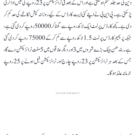
دین کی حد جلد ختم ہو سکتی ہے اور اس کے بعد فی ٹرانزیکشن پر 23 روپے کی فیس ادا کرنی
پڑ سکتی ہے۔ پی این بی نے اپنے کئی ڈیبٹ کارڈس کے لیے روزانہ کیش نکالنے کی حد کم کر
دی ہے۔ کچھ کارڈس پر لمٹ ایک لاکھ روپے سے گھٹا کر 50000 روپے کر دی گئی ہے،
جبکہ پریمیم کارڈس پر لمٹ 1.5 لاکھ روپے سے کم کر کے 75000 روپے کر دی گئی
ہے۔ بندھن بینک بڑے شہروں میں 3 اور دیگر علاقوں میں 5 مفت ٹرانزیکشن دے گا،
جس کے بعد ہر ٹرانزیکشن پر 23 روپے چارج اور ٹرانزیکشن فیل ہونے پر 25 روپے
جرمانہ عائد ہو گا۔
ADVERTISEMENT