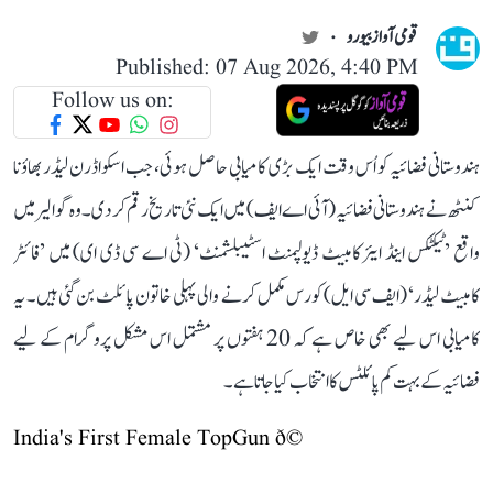
قومی آواز بیورو
Published: 07 Aug 2026, 4:40 PM
Follow us on:
ہندوستانی فضائیہ کو اُس وقت ایک بڑی کامیابی حاصل ہوئی، جب اسکواڈرن لیڈر بھاؤنا
کنٹھ نے ہندوستانی فضائیہ (آئی اے ایف) میں ایک نئی تاریخ رقم کر دی۔ وہ گوالیر میں
واقع ’ٹیکٹکس اینڈ ایئر کامبیٹ ڈیولپمنٹ اسٹیبلشمنٹ‘ (ٹی اے سی ڈی ای) میں ’فائٹر
کامبیٹ لیڈر‘ (ایف سی ایل) کورس مکمل کرنے والی پہلی خاتون پائلٹ بن گئی ہیں۔ یہ
کامیابی اس لیے بھی خاص ہے کہ 20 ہفتوں پر مشتمل اس مشکل پروگرام کے لیے
فضائیہ کے بہت کم پائلٹس کا انتخاب کیا جاتا ہے۔
India's First Female TopGun ð©