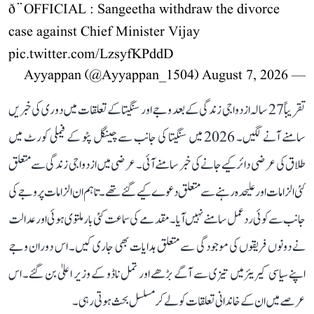
ð¨OFFICIAL : Sangeetha withdraw the divorce
case against Chief Minister Vijay
pic.twitter.com/LzsyfKPddD
August 7, 2026
— Ayyappan (@Ayyappan_1504)
تقریباً 27 سالہ ازدواجی زندگی کے بعد وجے اور سنگیتا کے تعلقات میں دوری کی خبریں
سامنے آنے لگیں۔ 2026 میں سنگیتا کی جانب سے چینگل پٹو کے فیملی کورٹ میں
طلاق کی عرضی دائر کیے جانے کی خبر سامنے آئی۔ عرضی میں ازدواجی زندگی سے متعلق
کئی الزامات اور علیحدہ رہنے سے متعلق دعوے کیے گئے تھے۔ تاہم ان الزامات پر وجے کی
جانب سے کوئی ردعمل سامنے نہیں آیا۔ مقدمے کی سماعت کئی بار ملتوی ہوئی اور عدالت
نے دونوں فریقوں کی موجودگی سے متعلق ہدایات بھی جاری کیں۔ اس دوران وجے
اپنے سیاسی کیریئر میں تیزی سے آگے بڑھے اور تمل ناڈو کے وزیر اعلیٰ بن گئے۔ اس
عرصے میں ان کے خاندانی تعلقات کو لے کر مسلسل بحث ہوتی رہی۔