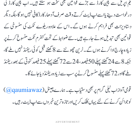
یکم اپریل سے پین کارڈ سے جڑے قوانین بھی سخت ہو سکتے ہیں۔ اب پین کارڈ کی
درخواست دینے یا اسے اپ ڈیٹ کرتے وقت صرف آدھار کارڈ کافی نہیں ہوگا، بلکہ دیگر
دستاویزات بھی فراہم کرنے ہوں گے۔ اس کے علاوہ ریلوے ٹکٹ کی منسوخی کے
قوانین بھی تبدیل ہونے جا رہے ہیں۔ نئے ضوابط کے تحت کنفرم ٹکٹ منسوخ کرنے پر
زیادہ چارج ادا کرنے ہوں گے۔ ٹرین چھوٹنے سے 8 گھنٹے قبل کوئی ریفنڈ نہیں ملے گا،
جبکہ 8 سے 24 گھنٹے پہلے 50 فیصد، 24 سے 72 گھنٹے پہلے 25 فیصد کٹوتی کے بعد ریفنڈ
ملے گا اور 72 گھنٹے پہلے منسوخ کرنے پر سب سے زیادہ ریفنڈ دیا جائے گا۔
قومی آواز اب ٹیلی گرام پر بھی دستیاب ہے۔ ہمارے چینل (
qaumiawaz@
)
کو جوائن کرنے کے لئے یہاں کلک کریں اور تازہ ترین خبروں سے اپ ڈیٹ رہیں۔
ADVERTISEMENT