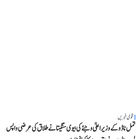
قومی خبریں
تمل ناڈو کے وزیر اعلیٰ وجئے کی بیوی سنگیتا نے طلاق کی عرضی واپس