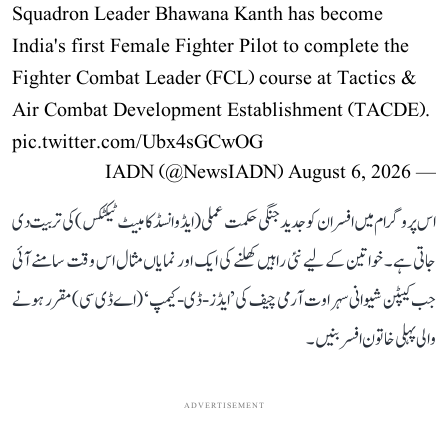
Squadron Leader Bhawana Kanth has become
India's first Female Fighter Pilot to complete the
Fighter Combat Leader (FCL) course at Tactics &
Air Combat Development Establishment (TACDE).
pic.twitter.com/Ubx4sGCwOG
August 6, 2026
— IADN (@NewsIADN)
اس پروگرام میں افسران کو جدید جنگی حکمت عملی (ایڈوانسڈ کامبیٹ ٹیکٹکس) کی تربیت دی
جاتی ہے۔ خواتین کے لیے نئی راہیں کھلنے کی ایک اور نمایاں مثال اس وقت سامنے آئی
جب کیپٹن شیوانی سہراوت آرمی چیف کی ’ایڈز-ڈی-کیمپ‘ (اے ڈی سی) مقرر ہونے
والی پہلی خاتون افسر بنیں۔
ADVERTISEMENT