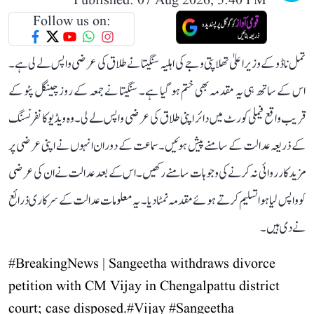
Published: 07 Aug 2026, 5:40 PM
Follow us on:
تمل ناڈو کے وزیر اعلیٰ تھلاپتی وجے کی اہلیہ سنگیتا نے طلاق کی عرضی واپس لے لی ہے۔
اس کے ساتھ ہی یہ مقدمہ بھی ختم ہو گیا ہے۔ سنگیتا نے جمعہ کے روز چینگل پٹو کے
قریب واقع فیملی کورٹ میں دائر اپنی طلاق کی عرضی واپس لے لی۔ وہ ویڈیو کانفرنسنگ
کے ذریعہ عدالت کے سامنے پیش ہوئیں۔ سماعت کے دوران انہوں نے اپنی عرضی پر
مزید کارروائی نہ کرنے کی وجوہات سامنے رکھیں۔ اس کے بعد عدالت نے ان کی عرضی
کو واپس لیا ہوا تسلیم کرتے ہوئے مقدمہ نمٹا دیا۔ یہ معلومات عدالت کے سرکاری ذرائع
نے دی ہیں۔
#BreakingNews
| Sangeetha withdraws divorce
petition with CM Vijay in Chengalpattu district
court; case disposed.
#Vijay
#Sangeetha