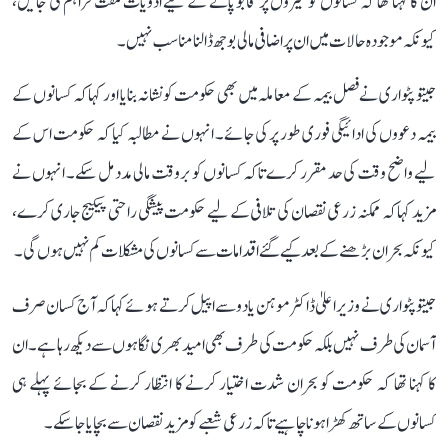
ان کا کہنا تھا کہ کسانوں کو کیڑوں پر قابو پانے کے لیے ادویات مفت فراہم کی جائیں،
کیونکہ موجودہ حالات میں ان پر اضافی مالی بوجھ ڈالنا مناسب نہیں۔
جیتو پٹواری نے فصل بیمہ کے معاملہ میں بھی حکومت کو نشانہ بنایا اور کہا کہ کسانوں کے
بیمہ دعووں کی ادائیگی فوری طور پر کی جائے۔ انہوں نے مطالبہ کیا کہ حکومت اس کے
لیے واضح وقت کی حد مقرر کرے تاکہ کسانوں کو بروقت مالی مدد مل سکے۔ انہوں نے
مزید کہا کہ ممکنہ زرعی نقصان کی تلافی کے لیے حکومت پیشگی راحتی پیکیج جاری کرے،
کیونکہ بحران بڑھنے کے بعد کیے گئے اقدامات سے کسانوں کی مشکلات کم نہیں ہوں گی۔
جیتو پٹواری نے وزیر اعلیٰ ڈاکٹر موہن یادو سے اپیل کرتے ہوئے کہا کہ آج کسان صرف
آسمان کی طرف نہیں بلکہ حکومت کی طرف بھی امید بھری نگاہوں سے دیکھ رہا ہے۔ ان
کا کہنا تھا کہ حکومت کو بحران شدت اختیار کرنے کا انتظار کرنے کے بجائے پہلے ہی
کسانوں کے ساتھ کھڑا ہونا چاہیے تاکہ زرعی شعبے کو مزید نقصان سے بچایا جا سکے۔