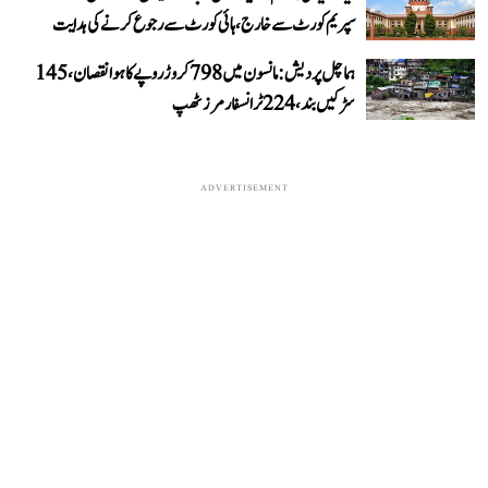
سپریم کورٹ سے خارج، ہائی کورٹ سے رجوع کرنے کی ہدایت
ہماچل پردیش: مانسون میں 798 کروڑ روپے کا ہوا نقصان، 145
سڑکیں بند، 224 ٹرانسفارمرز ٹھپ
ADVERTISEMENT