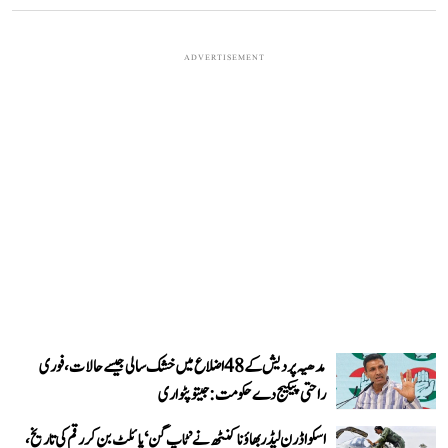
ADVERTISEMENT
مدھیہ پردیش کے 48 اضلاع میں خشک سالی جیسے حالات، فوری
راحتی پیکیج دے حکومت: جیتو پٹواری
اسکواڈرن لیڈر بھاؤنا کنٹھ نے ’ٹاپ گن‘ پائلٹ بن کر رقم کی تاریخ،