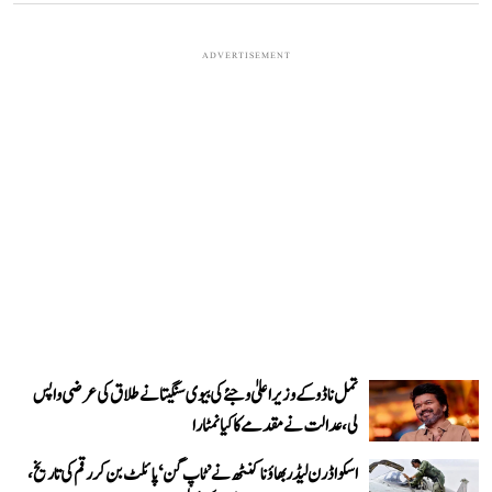
ADVERTISEMENT
تمل ناڈو کے وزیر اعلیٰ وجئے کی بیوی سنگیتا نے طلاق کی عرضی واپس
لی، عدالت نے مقدمے کا کیا نمٹارا
اسکواڈرن لیڈر بھاؤنا کنٹھ نے ’ٹاپ گن‘ پائلٹ بن کر رقم کی تاریخ،