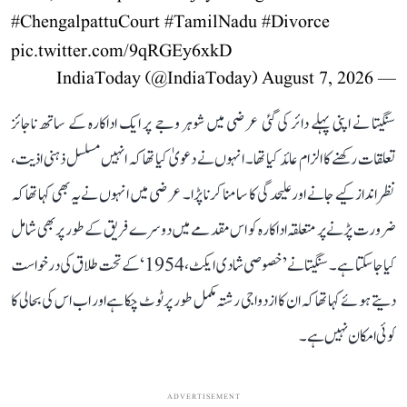
#ChengalpattuCourt
#TamilNadu
#Divorce
pic.twitter.com/9qRGEy6xkD
August 7, 2026
— IndiaToday (@IndiaToday)
سنگیتا نے اپنی پہلے دائر کی گئی عرضی میں شوہر وجے پر ایک اداکارہ کے ساتھ ناجائز
تعلقات رکھنے کا الزام عائد کیا تھا۔ انہوں نے دعویٰ کیا تھا کہ انہیں مسلسل ذہنی اذیت،
نظر انداز کیے جانے اور علیحدگی کا سامنا کرنا پڑا۔ عرضی میں انہوں نے یہ بھی کہا تھا کہ
ضرورت پڑنے پر متعلقہ اداکارہ کو اس مقدمے میں دوسرے فریق کے طور پر بھی شامل
کیا جا سکتا ہے۔ سنگیتا نے ’خصوصی شادی ایکٹ، 1954‘ کے تحت طلاق کی درخواست
دیتے ہوئے کہا تھا کہ ان کا ازدواجی رشتہ مکمل طور پر ٹوٹ چکا ہے اور اب اس کی بحالی کا
کوئی امکان نہیں ہے۔
ADVERTISEMENT