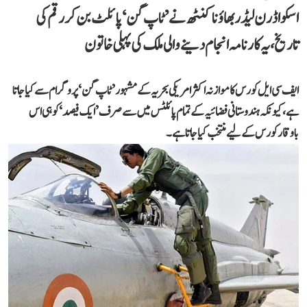
اسکواڈرن لیڈر بھاؤنا کنٹھ نے ’ٹاپ گن‘ پائلٹ بن کر رقم کی
تاریخ، یہ کارنامہ انجام دینے والی ملک کی پہلی خاتون
ایف سی ایل کورس کا موازنہ اکثر امریکی بحریہ کے مشہور ’ٹاپ گن‘ پروگرام سے کیا جاتا
ہے، کیونکہ ہندوستانی فضائیہ کے تمام پائلٹس میں سے صرف ’ایک فیصد‘ کو ہی اس
باوقار کورس کے لیے منتخب کیا جاتا ہے۔