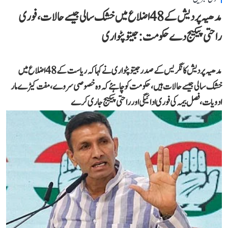
مدھیہ پردیش کے 48 اضلاع میں خشک سالی جیسے حالات، فوری
راحتی پیکیج دے حکومت: جیتو پٹواری
مدھیہ پردیش کانگریس کے صدر جیتو پٹواری نے کہا کہ ریاست کے 48 اضلاع میں
خشک سالی جیسے حالات ہیں، حکومت کو چاہئے کہ وہ خصوصی سروے، مفت کیڑے مار
ادویات، فصل بیمہ کی فوری ادائیگی اور راحتی پیکیج جاری کرے