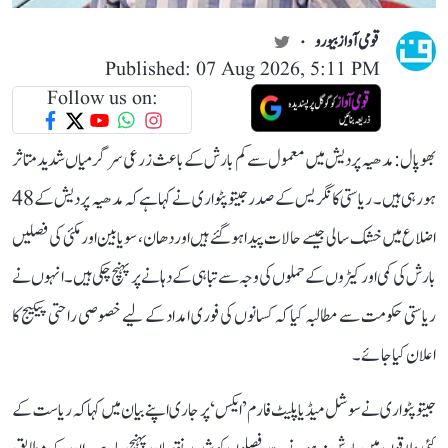
قومی آواز بیورو
Published: 07 Aug 2026, 5:11 PM
Follow us on:
بھوپال: مدھیہ پردیش میں معمول سے کم بارش کے باعث زرعی سرگرمیاں شدید متاثر
ہو رہی ہیں۔ ریاستی کانگریس کے صدر جیتو پٹواری نے کہا ہے کہ مدھیہ پردیش کے 48
اضلاع میں خشک سالی جیسے حالات پیدا ہو گئے ہیں اور دھان، سویابین اور مکئی کی فصلیں
بارش کی کمی اور کیڑوں کے حملوں کی وجہ سے تباہی کے دہانے پر پہنچ چکی ہیں۔ انہوں نے
ریاستی حکومت سے مطالبہ کیا کہ کسانوں کی فوری امداد کے لیے خصوصی راحتی پیکیج کا
اعلان کیا جائے۔
جیتو پٹواری نے سوشل میڈیا پلیٹ فارم ’ایکس‘ پر جاری اپنے بیان میں کہا کہ ریاست کے