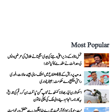
Most Popular
تمل ناڈو کے وزیر اعلیٰ وجئے کی بیوی سنگیتا نے طلاق کی عرضی واپس
لی، عدالت نے مقدمے کا کیا نمٹارا
مدھیہ پردیش کے 48 اضلاع میں خشک سالی جیسے حالات، فوری
راحتی پیکیج دے حکومت: جیتو پٹواری
اسکواڈرن لیڈر بھاؤنا کنٹھ نے ’ٹاپ گن‘ پائلٹ بن کر رقم کی تاریخ،
یہ کارنامہ انجام دینے والی ملک کی پہلی خاتون
نیٹ-یو جی: او ایم آر شیٹ میں بے ضابطگیوں سے متعلق درخواست