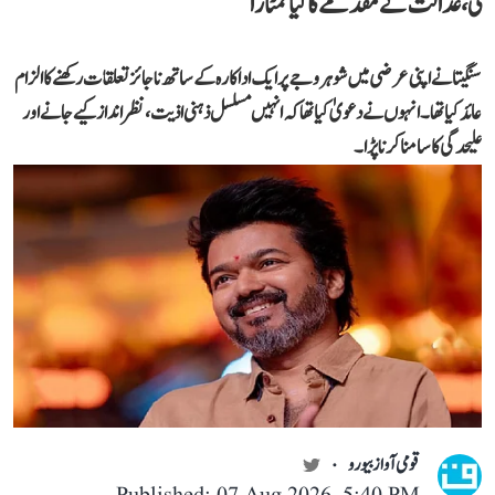
لی، عدالت نے مقدمے کا کیا نمٹارا
سنگیتا نے اپنی عرضی میں شوہر وجے پر ایک اداکارہ کے ساتھ ناجائز تعلقات رکھنے کا الزام
عائد کیا تھا۔ انہوں نے دعویٰ کیا تھا کہ انہیں مسلسل ذہنی اذیت، نظر انداز کیے جانے اور
علیحدگی کا سامنا کرنا پڑا۔
قومی آواز بیورو