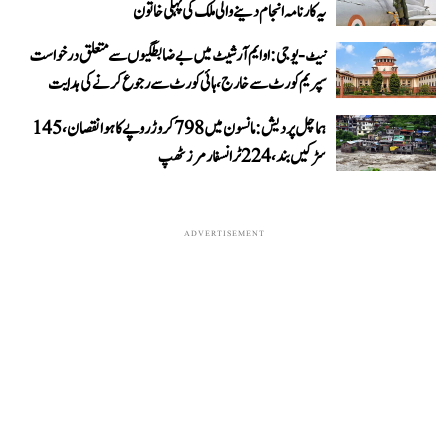
یہ کارنامہ انجام دینے والی ملک کی پہلی خاتون
نیٹ-یو جی: او ایم آر شیٹ میں بے ضابطگیوں سے متعلق درخواست
سپریم کورٹ سے خارج، ہائی کورٹ سے رجوع کرنے کی ہدایت
ہماچل پردیش: مانسون میں 798 کروڑ روپے کا ہوا نقصان، 145
سڑکیں بند، 224 ٹرانسفارمرز ٹھپ
ADVERTISEMENT