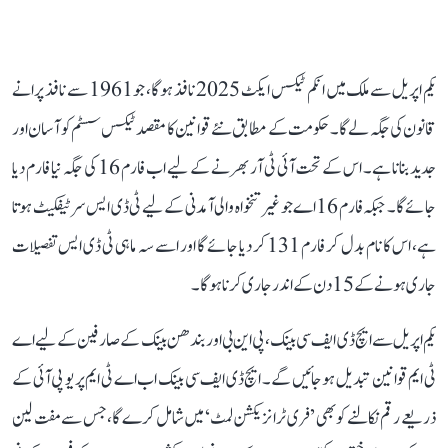
یکم اپریل سے ملک میں انکم ٹیکس ایکٹ 2025 نافذ ہوگا، جو 1961 سے نافذ پرانے
قانون کی جگہ لے گا۔ حکومت کے مطابق نئے قوانین کا مقصد ٹیکس سسٹم کو آسان اور
جدید بنانا ہے۔ اس کے تحت آئی ٹی آر بھرنے کے لیے اب فارم 16 کی جگہ نیا فارم دیا
جائے گا۔ جبکہ فارم 16اے جو غیر تنخواہ والی آمدنی کے لیے ٹی ڈی ایس سرٹیفکیٹ ہوتا
ہے، اس کا نام بدل کر فارم 131 کر دیا جائے گا اور اسے سہ ماہی ٹی ڈی ایس تفصیلات
جاری ہونے کے 15 دن کے اندر جاری کرنا ہوگا۔
یکم اپریل سے ایچ ڈی ایف سی بینک، پی این بی اور بندھن بینک کے صارفین کے لیے اے
ٹی ایم قوانین تبدیل ہو جائیں گے۔ ایچ ڈی ایف سی بینک اب اے ٹی ایم پر یو پی آئی کے
ذریعے رقم نکالنے کو بھی ’فری ٹرانزیکشن لمٹ‘ میں شامل کرے گا، جس سے مفت لین