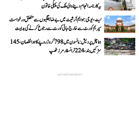
یہ کارنامہ انجام دینے والی ملک کی پہلی خاتون
نیٹ-یو جی: او ایم آر شیٹ میں بے ضابطگیوں سے متعلق درخواست
سپریم کورٹ سے خارج، ہائی کورٹ سے رجوع کرنے کی ہدایت
ہماچل پردیش: مانسون میں 798 کروڑ روپے کا ہوا نقصان، 145
سڑکیں بند، 224 ٹرانسفارمرز ٹھپ
ADVERTISEMENT