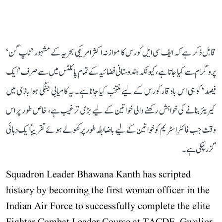
قابل ذکر ہے کہ ایف سی ایل کورس کا موازنہ اکثر امریکی بحریہ کے مشہور ’ٹاپ گن‘
پروگرام سے کیا جاتا ہے، کیونکہ ہندوستانی فضائیہ کے تمام پائلٹس میں سے صرف ’ایک
فیصد‘ کو ہی اس باوقار کورس کے لیے منتخب کیا جاتا ہے۔ یہ کامیابی جنگی ہوا بازی میں
کیریئر بنانے کی خواہش رکھنے والی خواتین کے لیے بڑی ترغیب ہے، خاص طور پر اس
وقت جب فائٹر اسٹریم کو خواتین کے لیے باضابطہ طور پر کھولے ہوئے تقریباً ایک دہائی
گزر چکی ہے۔
Squadron Leader Bhawana Kanth has scripted
history by becoming the first woman officer in the
Indian Air Force to successfully complete the elite