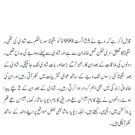
قابل ذکر ہے کہ وجے نے 25 اگست 1999 کو سنگیتا سورنالنگم سے شادی کی تھی۔
سنگیتا کا تعلق سری لنکن تمل خاندان سے ہے اور شادی سے پہلے وہ وجے کی مداح تھیں۔
دونوں کی ملاقات کے بعد ان کا رشتہ آگے بڑھا اور بات شادی تک جا پہنچی۔ شادی کے
بعد سنگیتا کئی برسوں تک وجے کے ساتھ عوامی تقریبات میں نظر آتی رہیں اور ان کی
خاندانی زندگی میں بھی اہم کردار ادا کرتی رہیں۔ شادی کے بعد ان کے 2 بچے پیدا
ہوئے۔ انھوں نے بیٹے کا نام جیسن سنجے اور بیٹی کا نام دیویا ساشا رکھا۔ جیسن سنجے فلم
پروڈکشن میں دلچسپی رکھتے ہیں، جبکہ دیویا ساشا بھی بعض مواقع پر اپنے والد کے ساتھ
نظر آ چکی ہیں۔