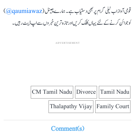
قومی آواز اب ٹیلی گرام پر بھی دستیاب ہے۔ ہمارے چینل (
qaumiawaz@
)
کو جوائن کرنے کے لئے یہاں کلک کریں اور تازہ ترین خبروں سے اپ ڈیٹ رہیں۔
ADVERTISEMENT
CM Tamil Nadu
Divorce
Tamil Nadu
Thalapathy Vijay
Family Court
Comment(s)