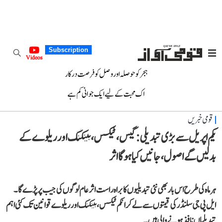
Subscription
Videos
ہجر کو حوصلہ اور وصل کو فرصت درکار
اک محبت کے لیے ایک جوانی کم ہے
قومی خبریں
یکم اپریل سے بڑی تبدیلی: گیس، ٹیکس، بینکنگ اور ریلوے کے
بدلیں گے اصول، جانیں کیا ہوگا اثر
ہر ماہ کی طرح اس بار بھی نئی تبدیلیوں کا براہ راست اثر عام لوگوں کی جیب پر پڑے گا۔
ایل پی جی سلنڈر کی قیمتوں سے لے کر انکم ٹیکس، بینکنگ اور ریلوے قوانین تک کئی اہم
تبدیلیاں نافذ ہونے والی ہیں۔