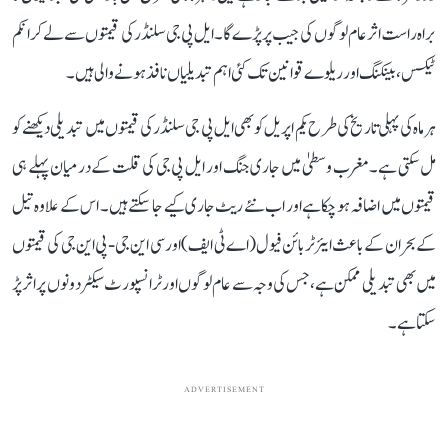
براہ راست اثر عام لوگوں کی جیب پر پڑے گا۔ ایل پی جی سلنڈر کی قیمتوں سے لے کر انکم
ٹیکس، بینکنگ اور ریلوے قوانین تک کئی اہم تبدیلیاں نافذ ہونے والی ہیں۔
ہر ماہ کی پہلی تاریخ کی طرح یکم اپریل کو بھی ایل پی جی سلنڈر کی قیمتوں میں تبدیلی دیکھنے کو
مل سکتی ہے۔ مغرب وسطیٰ میں جاری جنگ اور ایل پی جی کی قلت کے درمیان پہلے ہی
قیمتوں میں اضافہ ہو چکا ہے اور اب نئے ریٹ جاری کیے جا سکتے ہیں۔ اس کے علاوہ تیل
کے بحران کے باعث ایئر ٹربائن فیول (اے ٹی ایف) اور سی این جی-پی این جی کی قیمتوں
میں بھی تبدیلی ممکن ہے، جس کی وجہ سے عام لوگوں اور ٹرانسپورٹ سیکٹر دونوں پر اثر پڑ
سکتا ہے۔
ADVERTISEMENT