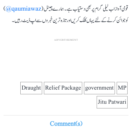
قومی آواز اب ٹیلی گرام پر بھی دستیاب ہے۔ ہمارے چینل (
qaumiawaz@
)
کو جوائن کرنے کے لئے یہاں کلک کریں اور تازہ ترین خبروں سے اپ ڈیٹ رہیں۔
ADVERTISEMENT
Draught
Relief Package
government
MP
Jitu Patwari
Comment(s)