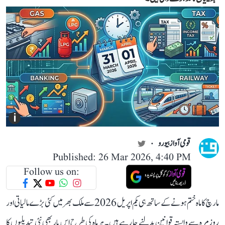
i
قومی آواز بیورو
Published: 26 Mar 2026, 4:40 PM
Follow us on:
مارچ کا ماہ ختم ہونے کے ساتھ ہی یکم اپریل 2026 سے ملک بھر میں کئی بڑے مالیاتی اور
روزمرہ سے وابستہ قوانین بدلنے جا رہے ہیں۔ ہر ماہ کی طرح اس بار بھی نئی تبدیلیوں کا