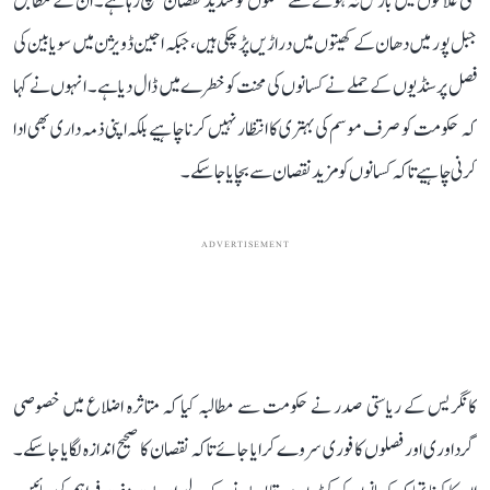
کئی علاقوں میں بارش نہ ہونے سے فصلوں کو شدید نقصان پہنچ رہا ہے۔ ان کے مطابق
جبل پور میں دھان کے کھیتوں میں دراڑیں پڑ چکی ہیں، جبکہ اجین ڈویژن میں سویابین کی
فصل پر سنڈیوں کے حملے نے کسانوں کی محنت کو خطرے میں ڈال دیا ہے۔ انہوں نے کہا
کہ حکومت کو صرف موسم کی بہتری کا انتظار نہیں کرنا چاہیے بلکہ اپنی ذمہ داری بھی ادا
کرنی چاہیے تاکہ کسانوں کو مزید نقصان سے بچایا جا سکے۔
ADVERTISEMENT
کانگریس کے ریاستی صدر نے حکومت سے مطالبہ کیا کہ متاثرہ اضلاع میں خصوصی
گرداوری اور فصلوں کا فوری سروے کرایا جائے تاکہ نقصان کا صحیح اندازہ لگایا جا سکے۔