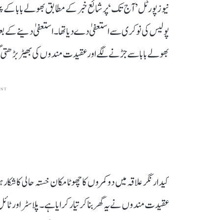
پولیس کی نوکری سے استعفیٰ دے دیا تھا۔ استعفیٰ دینے کے ب
بھولے بابا سے جڑنے لگے اور عقیدت مندوں کی بھیڑ بڑھتی 
ENT
کیدار نگر علاقہ میں دو کمروں کا چھوٹا مکان خستہ حالی کا شک
عقیدت مندوں نے یہ گھر بنا کر تیار کرایا ہے۔ پلاسٹر اور ٹائ