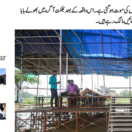
ہاتھرس میں ستسنگ کے بعد بھگدڑ میں 121 لوگوں کی موت ہو گئی ہے۔ اس واقعہ کے بعد بھکت آگرہ میں بھولے بابا
 دعائیں مانگ رہے ہیں۔
ar