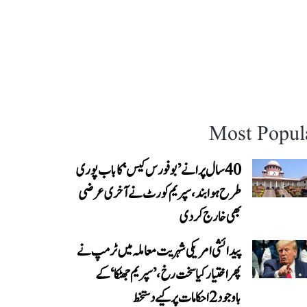
Most Popul
40 سال پرانے ’بوفورس کیس‘ کا باب پوری
طرح ہوا بند، سپریم کورٹ نے آخری عرضی
بھی خارج کر دی
پیدائشی امریکی شہریت معاملہ میں ٹرمپ نے
پھر اختیار کیا سخت رخ، ’سپریم جھٹکا‘ کے
باوجود 2 احکامات پر کیے دستخط