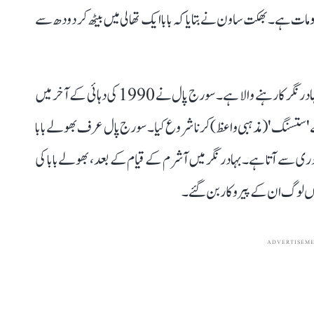
ت ہے۔ بھکت ساون نے بتایا کہ بابا ایک تھالی میں بیٹھ کر دودھ سے
بھولے بابا کا اصل نام سورج پال ہے۔ وہ کاس گنج ضلع کے بہادر نگر کا رہنے والا ہے۔ سورج پال نے 1990 کی دہائی کے آخر میں
ا نے 'ستسنگ' (مذہبی واعظ) کرنا شروع کیا۔ سورج پال عرف بھولے بابا
ی سے آتا ہے۔ بہادر نگر میں آشرم کے قیام کے بعد، بھولے بابا کی
وں لوگ ان کے پیروکار بن گئے۔
ADVERTISEM