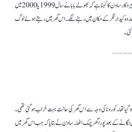
نیوز پورٹل ’آج تک‘ پر شائع خبر کے مطابق بھولے بابا کے پیروکار ساون کا کہنا ہے کہ بھولے بابا نے سال 1999 یا 2000 میں
عد وہ کیدار نگر کے مکان میں رہنے لگے۔ اس گھر میں رہتے ہوئے لوگ
گئی۔
ADVERTISEM
ار ہو گیا تھا۔ کورونا کی وجہ سے اس گھر کی حالت بہت خراب ہو گئی تھی۔
ل لگانے کے بعد پورا گھر چمک اٹھا ۔ ساون نے بتایا کہ جب اس گھر میں