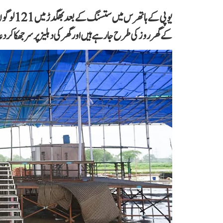
یوپی کے 
کے گھر روز کی طرح جا رہے ہیں اور گھر کی دہلیز پر سر جھکا کر