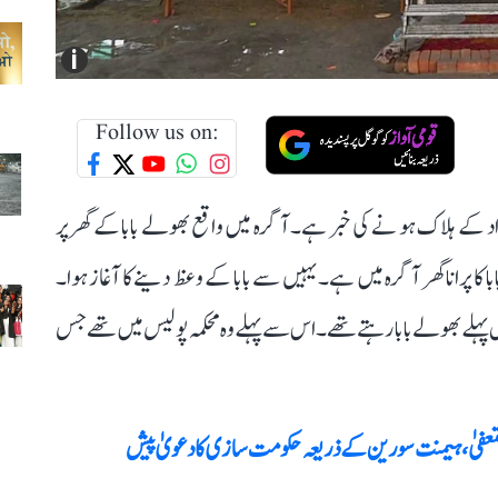
i
Follow us on:
 میں ستسنگ کے دوران بھگدڑ مچنے سے 121 افراد کے ہلاک ہو نے کی خبر ہے۔ آگرہ میں واقع بھولے بابا کے گھر پر
ا پرانا گھر آگرہ میں ہے۔ یہیں سے بابا کے وعظ دینےکا آغاز ہوا۔
ابا کا یہ گھر کیدار نگر کالونی میں ہے، جس میں 25 سال پہلے بھولے بابا رہتے تھے۔ اس سے پہلے وہ محکمہ پولیس میں تھے جس
استعفیٰ، ہیمنت سورین کے ذریعہ حکومت سازی کا دعویٰ پیش