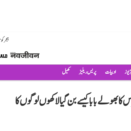
ہجر کو
ڈیوز
ادبیات
پریس ریلیز
کھیل
رس کا بھولے بابا کیسے بن گیا لاکھوں لوگوں کا