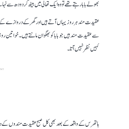
بھولے بابا رہتے تھے تو وہ ایک تھالی میں بیٹھ کر دودھ سے
عقیدت مند ہر روز یہاں آتے ہیں اور گھر کے دروازے کے 
سے عقیدت مند ہیں جو بابا کو بھگوان مانتے ہیں۔ خواتین روز
کہیں نظر نہیں آتا۔
ENT
ہاتھرس کے واقعہ کے بعد بھی کل صبح عقیدت مندوں کے در