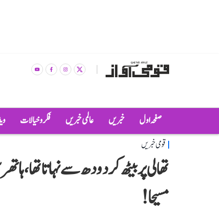
صفحہ اول
خبریں
عالمی خبریں
فکر و خیالات
وی
قومی خبریں
تھالی پر بیٹھ کر دودھ سے نہاتا تھا، ہاتھ
مسیحا!