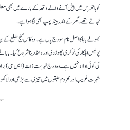
کو ہاتھرس میں پیش آنے والے واقعہ کے بارے میں بھی معلوما
نہاتے تھے۔ گھر کے اندر ہینڈ پمپ بھی لگا ہوا ہے۔
پولیس اہلکار کی نوکری چھوڑ دی اور وعظ دینا شروع کیا۔ باب
کی کوئی اولاد نہیں ہے۔ وہ درج فہرست ذات (ایس سی )برادر
شہرت غریب اور محروم طبقوں میں تیزی سے بڑھی اور لاکھ
ENT