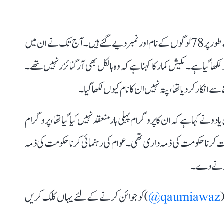
شائع خبر کے مطابق پنڈال کے باہر ستسنگ کے منتظمین کے طور پر 78 لوگوں کے نام اور نمبر دیے گئے ہیں۔آج تک نے ان میں
ٹر مکیش کمار سے بات کی۔ مکیش کا نام 20 نمبر پر لکھا گیا ہے۔ مکیش کمار کا کہنا ہے کہ وہ بالکل بھی آرگنائزر نہیں تھے۔
انکار کر دیا تھا ،پتہ نہیں ان کا نام کیوں لکھا گیا۔
 نے کہا ہےکہ ان کا پروگرام پہلی بار منعقد نہیں کیا گیا تھا، پروگرام
امات کرنا حکومت کی ذمہ داری تھی۔ عوام کی رہنمائی کرنا حکومت کی ذمہ
ہ ہونے دے۔
(
qaumiawaz@
) کو جوائن کرنے کے لئے یہاں کلک کریں