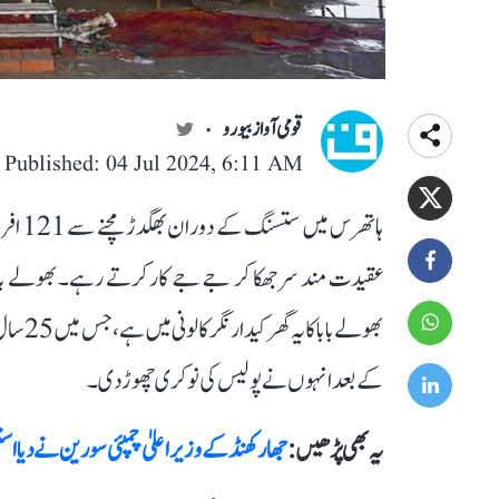
قومی آواز بیورو
Published: 04 Jul 2024, 6:11 AM
ہاتھرس
عقیدت مند سر جھکا کر جے جے کار کرتے رہے۔ بھولے بابا ک
بھولے ب
کے بعد انہوں نے پولیس کی نوکری چھوڑ دی۔
یہ بھی پڑھیں :
جھارکھنڈ کے وزیر اعلیٰ چمپئی سورین نے دیا 