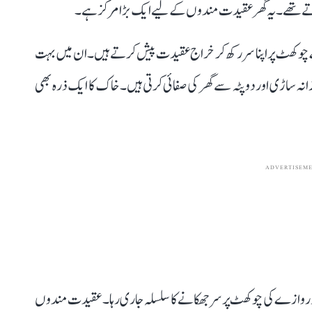
 نہاتے تھے۔ یہ گھر عقیدت مندوں کے لیے ایک بڑا مرکز ہے۔
چوکھٹ پر اپنا سر رکھ کر خراج عقیدت پیش کرتے ہیں۔ ان میں بہت
انہ ساڑی اور دوپٹہ سے گھر کی صفائی کرتی ہیں۔ خاک کا ایک ذرہ بھی
ADVERTISEM
وازے کی چوکھٹ پر سر جھکانے کا سلسلہ جاری رہا۔ عقیدت مندوں