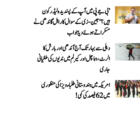
’بی جے پی میں آپ کے پسندیدہ لیڈر کون
ہیں؟‘ جین-زی کے سوال کا راہل گاندھی نے
مسکراتے ہوئے دیا جواب
دہلی سے بہار تک آج آندھی اور بارش کا
الرٹ، ہماچل اور کیرلم میں ندیوں کی طغیانی
جاری
امریکہ میں ہندوستانی طلباء ویزا کی منظوری
میں 62 فیصد کی کمی!