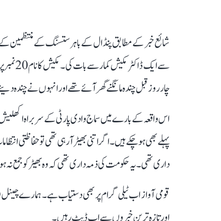
سے ایک ڈاک
چار روز قبل چندہ مانگنے گھر آئے تھے اور انہوں نےچندہ دینے سے 
اس واقعہ کے بارے میں سماج وادی پارٹی کے سربراہ اکھلیش یادو
پہلے بھی ہو چکے ہیں۔ اگر اتنی بھیڑ آرہی تھی تو حفاظتی انتظ
داری تھی۔ یہ حکومت کی ذمہ داری تھی کہ وہ بھیڑ کو جمع ن
قومی آواز اب ٹیلی گرام پر بھی دستیاب ہے۔ ہمارے چینل 
اور تازہ ترین خبروں سے اپ ڈیٹ رہیں۔