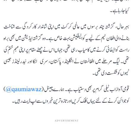
کیا جا رہا ہے۔
بہرحال، گزشتہ چند برسوں میں عالمی کرکٹ میں اپنی شاندار کارکردگی سے شناخت
بنانے والی افغان ٹیم کے لیے یہ کوالیفکیشن بہت خاص ہے۔ وہ گزشتہ ایڈیشن میں بھی براہ
راست کوالیفائی کرنے میں کامیاب رہی تھی، جہاں اس نے چھٹے مقام پر اپنی مہم ختم کی
تھی۔ لیگ مرحلے میں افغانستان نے انگلینڈ، پاکستان، سری لنکا اور نیدرلینڈز جیسی
ٹیموں کو شکست دی تھی۔
قومی آواز اب ٹیلی گرام پر بھی دستیاب ہے۔ ہمارے چینل (
qaumiawaz@
)
کو جوائن کرنے کے لئے یہاں کلک کریں اور تازہ ترین خبروں سے اپ ڈیٹ رہیں۔
ADVERTISEMENT