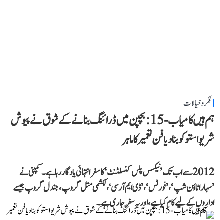
فکر و خیالات
ہم ہیں کامیاب-15: بچپن میں ڈرائنگ بنانے کے شوق نے پیوش
شریواستو کو بنا دیا فن تعمیر کا ماہر
2012 سے اب تک ’نیکسس پلس کنسلٹنٹ‘ کا سفر انتہائی یادگار رہا ہے۔ کمپنی نے
’سہارا ٹاؤن شپ‘، ’فورٹس‘، ’ڈی ایم آر سی‘، لکشمی متل گروپ، جندل گروپ جیسے
اداروں کے لیے کام کیا ہے، اور یہ سفر جاری ہے۔