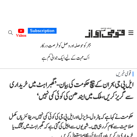
Subscription
Videos
ہجر کو حوصلہ اور وصل کو فرصت درکار
اک محبت کے لیے ایک جوانی کم ہے
قومی خبریں
ایل پی جی بحران کے بیچ حکومت کی بیان- ’گھبراہٹ میں خریداری
سے گریز کریں، ملک میں ایندھن کی کوئی کمی نہیں‘
حکومت نے کہا ہے کہ پٹرول-ڈیزل اور ایل پی جی کی کوئی کمی نہیں، ریفائنریاں مکمل
صلاحیت سے کام کر رہی ہیں۔ شہریوں سے اپیل کی گئی ہے کہ گھبراہٹ میں بُکنگ یا
خریداری نہ کریں اور آن لائن نظام استعمال کریں