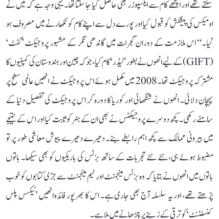
سکتے تھے اور اچھے کام سے ایکسپوزر بھی حاصل کیا جا سکتا تھا۔ یہی وجہ ہے کہ میں نے
اومیکس کی پیشکش کو قبول کیا اور پورے دل سے اپنے کام کو نکھارنے میں مصروف ہو
گیا۔‘‘ اس ملازمت کے دوران گجرات میں گاندھی نگر کے مشہور پروجیکٹ ’گفٹ‘
(GIFT) کے لیے انھوں نے بطور ’لیڈر‘ کام کیا، جو کہ چین اور ہندوستان کی کمپنیوں کا
مشترکہ پروجیکٹ تھا۔ 2008 میں مکمل ہوئے اس پروجیکٹ نے انھیں عالمی سطح پر
پہچان دلائی۔ انھوں نے شنگھائی اور کوریا کا دورہ کر اس پروجیکٹ کی تفصیل دنیا کے
سامنے رکھی۔ کچھ دوسرے پروجیکٹس نے بھی ان کے ہنر کو ثابت کیا اور اس کے نتیجے
میں بیرونی ممالک سے کچھ اہم رابطے بنے۔ دھیرے دھیرے پیوش معاشی طور پر تو
مضبوط ہوئے ہی، نئے نئے تجربات کے ساتھ بزنس کی باریکیوں کو بھی سیکھا۔ باتوں
باتوں میں انھوں نے بتایا کہ وہ بزنس مینجمنٹ اور ٹیم مینجمنٹ سے جڑی کتابوں کو خوب
پڑھتے تھے، اور یہ سلسلہ آج بھی جاری ہے۔ اس کا بھرپور فائدہ انھیں ’نیکسس پلس
کنسلٹنٹ‘ کو ترقی کے زینے پر چڑھانے میں ملا ہے۔