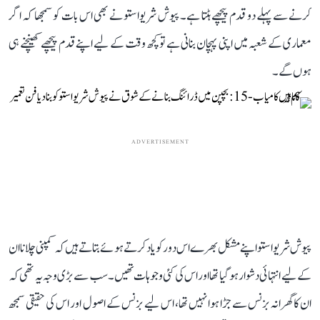
کرنے سے پہلے دو قدم پیچھے ہٹتا ہے۔ پیوش شریواستو نے بھی اس بات کو سمجھا کہ اگر
معماری کے شعبہ میں اپنی پہچان بنانی ہے تو کچھ وقت کے لیے اپنے قدم پیچھے کھینچنے ہی
ہوں گے۔
ADVERTISEMENT
پیوش شریواستو اپنے مشکل بھرے اس دور کو یاد کرتے ہوئے بتاتے ہیں کہ کمپنی چلانا ان
کے لیے انتہائی دشوار ہو گیا تھا اور اس کی کئی وجوہات تھیں۔ سب سے بڑی وجہ یہ تھی کہ
ان کا گھرانہ بزنس سے جڑا ہوا نہیں تھا، اس لیے بزنس کے اصول اور اس کی حقیقی سمجھ