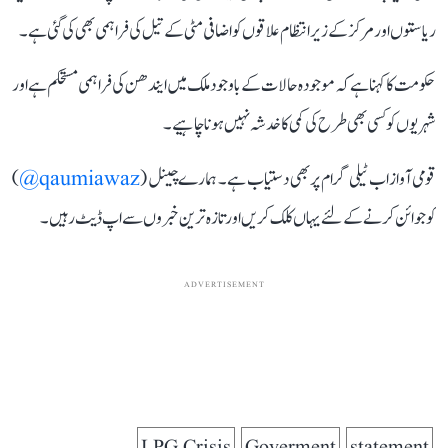
ریاستوں اور مرکز کے زیر انتظام علاقوں کو اضافی مٹی کے تیل کی فراہمی بھی کی گئی ہے۔
حکومت کا کہنا ہے کہ موجودہ حالات کے باوجود ملک میں ایندھن کی فراہمی مستحکم ہے اور
شہریوں کو کسی بھی طرح کی کمی کا خدشہ نہیں ہونا چاہیے۔
قومی آواز اب ٹیلی گرام پر بھی دستیاب ہے۔ ہمارے چینل (
qaumiawaz@
)
کو جوائن کرنے کے لئے یہاں کلک کریں اور تازہ ترین خبروں سے اپ ڈیٹ رہیں۔
ADVERTISEMENT
LPG Crisis
Goverment
statement