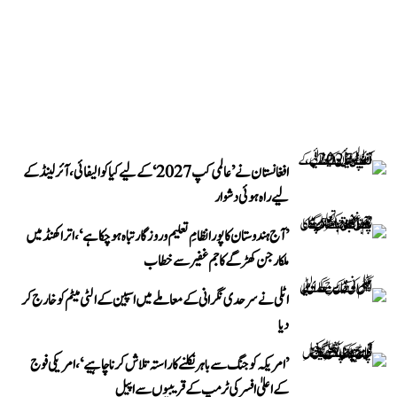
افغانستان نے ’عالمی کپ 2027‘ کے لیے کیا کوالیفائی، آئرلینڈ کے
لیے راہ ہوئی دشوار
’آج ہندوستان کا پورا نظامِ تعلیم و روزگار تباہ ہو چکا ہے‘، اتراکھنڈ میں
ملکارجن کھڑگے کا جم غفیر سے خطاب
اٹلی نے سرحدی نگرانی کے معاملے میں اسپین کے الٹی میٹم کو خارج کر
دیا
’امریکہ کو جنگ سے باہر نکلنے کا راستہ تلاش کرنا چاہیے‘، امریکی فوج
کے اعلیٰ افسر کی ٹرمپ کے قریبیوں سے اپیل