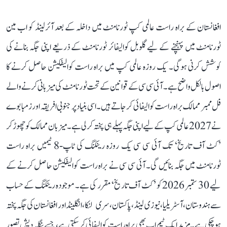
افغانستان کے براہ راست عالمی کپ ٹورنامنٹ میں داخلہ کے بعد آئرلینڈ کو اب مین
ٹورنامنٹ میں پہنچنے کے لیے گلوبل کوالیفائر ٹورنامنٹ کے ذریعے اپنی جگہ بنانے کی
کوشش کرنی ہوگی۔ یک روزہ عالمی کپ میں براہ راست کوالیفکیشن حاصل کرنے کا
اصول بالکل واضح ہے۔ آئی سی سی کے قوانین کے تحت ٹورنامنٹ کی میزبانی کرنے والے
فل ممبر ممالک براہ راست کوالیفائی کر جاتے ہیں۔ اسی بنیاد پر جنوبی افریقہ اور زمبابوے
نے 2027 عالمی کپ کے لیے اپنی جگہ پہلے ہی پختہ کر لی ہے۔ میزبان ممالک کو چھوڑ کر
’کٹ آف تاریخ‘ تک آئی سی سی یک روزہ رینکنگ کی ٹاپ-8 ٹیمیں براہ راست
ٹورنامنٹ میں جگہ بنائیں گی۔ آئی سی سی نے براہ راست کوالیفکیشن حاصل کرنے کے
لیے 30 ستمبر 2026 کو ’کٹ آف تاریخ‘ مقرر کی ہے۔ موجودہ رینکنگ کے حساب
سے ہندوستان، آسٹریلیا، نیوزی لینڈ، پاکستان، سری لنکا، انگلینڈ اور افغانستان کی جگہ پختہ
ہو چکی ہے۔ مزید ایک ٹیم اب بھی براہ راست کوالیفائی کر سکتی ہے، جسے بنگلہ دیش تصور