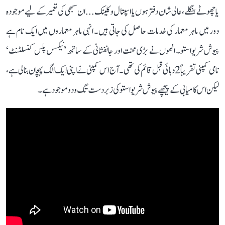
یا چھوٹے بنگلے، عالی شان دفتر ہوں یا اسپتال و کلینک... ان سبھی کی تعمیر کے لیے موجودہ
دور میں ماہر معمار کی خدمات حاصل کی جاتی ہیں۔ انہی ماہر معماروں میں ایک نام ہے
پیوش شریواستو۔ انھوں نے بڑی محنت اور جانفشانی کے ساتھ ’نیکسس پلس کنسلٹنٹ‘
نامی کمپنی تقریباً 2 دہائی قبل قائم کی تھی۔ آج اس کمپنی نے اپنی ایک الگ پہچان بنا لی ہے،
لیکن اس کامیابی کے پیچھے پیوش شریواستو کی زبردست تگ و دو موجود ہے۔