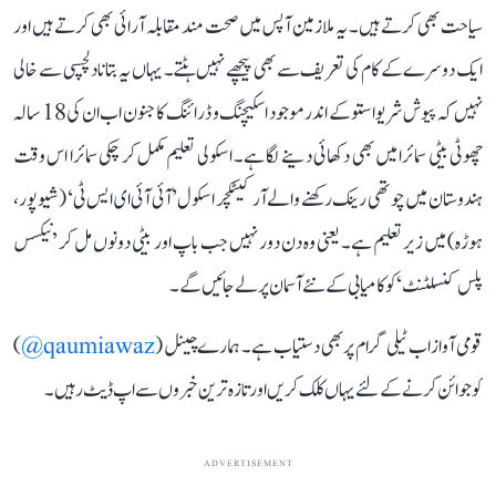
سیاحت بھی کرتے ہیں۔ یہ ملازمین آپس میں صحت مند مقابلہ آرائی بھی کرتے ہیں اور
ایک دوسرے کے کام کی تعریف سے بھی پیچھے نہیں ہٹتے۔ یہاں یہ بتانا دلچسپی سے خالی
نہیں کہ پیوش شریواستو کے اندر موجود اسکیچنگ و ڈرائنگ کا جنون اب ان کی 18 سالہ
چھوٹی بیٹی سمائرا میں بھی دکھائی دینے لگا ہے۔ اسکولی تعلیم مکمل کر چکی سمائرا اس وقت
ہندوستان میں چوتھی رینک رکھنے والے آرکیٹکچر اسکول ’آئی آئی ای ایس ٹی‘ (شیوپور،
ہوڑہ) میں زیر تعلیم ہے۔ یعنی وہ دن دور نہیں جب باپ اور بیٹی دونوں مل کر ’نیکسس
پلس کنسلٹنٹ‘ کو کامیابی کے نئے آسمان پر لے جائیں گے۔
قومی آواز اب ٹیلی گرام پر بھی دستیاب ہے۔ ہمارے چینل (
qaumiawaz@
)
کو جوائن کرنے کے لئے یہاں کلک کریں اور تازہ ترین خبروں سے اپ ڈیٹ رہیں۔
ADVERTISEMENT