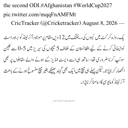
the second ODI.
#Afghanistan
#WorldCup2027
pic.twitter.com/mqqFnAMFMt
August 8, 2026
— CricTracker (@Cricketracker)
یک روزہ کرکٹ میں ٹیموں کی رینکنگ میں 12ویں مقام پر موجود آئرلینڈ کو براہ راست
کوالیفائی کرنے کے لیے افغانستان کے خلاف 5 میچوں کی سیریز میں 5-0 سے کلین
سوئپ کرنا ضروری تھا، ساتھ ہی اسے ویسٹ انڈیز کے ہونے والے مقابلوں پر بھی
انحصار کرنا پڑتا۔ لیکن پہلے ہی میچ میں ایک بھی گیند پھینکے بغیر میچ منسوخ ہونے کے باعث
آئرلینڈ کو مایوسی کا سامنا کرنا پڑا۔
ADVERTISEMENT