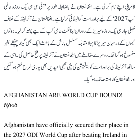
کامیابی اپنے نام کر لی ہے۔ افغانستان نے باضابطہ طور پر ’آئی سی سی یک روزہ عالمی
کپ 2027‘ کے لیے براہ راست کوالیفائی کر لیا ہے۔ افغانستان نے آئرلینڈ کے خلاف
کھیلی جا رہی یک روزہ سیریز کے دوران اپنا ٹکٹ عالمی کپ کے لیے پختہ کر لیا۔ دونوں
ٹیموں کے درمیان سیریز کا پہلا مقابلہ مسلسل بارش کے باعث ایک بھی گیند پھینکے بغیر
منسوخ ہو گیا تھا۔ دوسرے مقابلے میں افغانستان نے آئرلینڈ پر فتح حاصل کی۔ اسی کے
ساتھ آئرلینڈ کی براہ راست کوالیفکیشن کی بچی کھچی امیدیں بھی پوری طرح ختم ہو گئیں
اور افغانستان کا راستہ صاف ہو گیا۔
AFGHANISTAN ARE WORLD CUP BOUND!
ð¦ð«ð
Afghanistan have officially secured their place in
the 2027 ODI World Cup after beating Ireland in