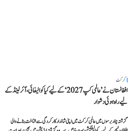
کرکٹ
افغانستان نے ’عالمی کپ 2027‘ کے لیے کیا کوالیفائی، آئرلینڈ کے
لیے راہ ہوئی دشوار
گزشتہ چند برسوں میں عالمی کرکٹ میں اپنی شاندار کارکردگی سے شناخت بنانے والی
افغان ٹیم کے لیے یہ کوالیفکیشن بہت خاص ہے۔ وہ گزشتہ ایڈیشن میں بھی براہ راست