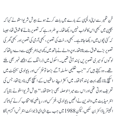
فن تعمیر سے اپنی دلچسپی کے بارے میں بات کرتے ہوئے پیوش شریواستو نے کہا کہ
بچپن میں کبھی اس کا خواب نہیں دیکھا تھا۔ یہ ضرور ہے کہ تصویر بنانے کا شوق تھا، جیسا
کہ کئی بچوں میں دیکھا جاتا ہے۔ کبھی درخت کی تصویر، کبھی آدمی کی تصویر اور کبھی گھر کی
تصویر بڑے شوق سے بناتا تھا۔ اوپر والے نے ہاتھ میں کچھ ایسا ہنر بچپن سے دے دیا تھا کہ
لوگوں کو میری تصویریں پسند آتی تھیں۔ اسکول میں ڈرائنگ کے اچھے نمبر بھی ملتے
تھے۔ وہ کہتے ہیں کہ ’’جب تعلیمی سلسلہ آگے بڑھا تو فزکس اور بایولوجی سبجیکٹ میں
اسکیچ بنانا مجھے بہت پسند آتا تھا۔ میں اکثر اپنے ساتھیوں کے اسکیچ بھی بنا دیتا تھا، جس کی
تعریف ہوتی تھی اور اس سے میرا حوصلہ بھی بڑھتا تھا۔‘‘ پیوش شریواستو نے بتایا کہ
انٹرمیڈیٹ میں والدین نے انھیں بایولوجی، فزکس اور ریاضی کا انتخاب کرنے کہا تاکہ
انجینئر یا ڈاکٹر بن سکیں، لیکن 1988 میں جب جے ای ای (جوائنٹ انٹرنس اگزام) کا