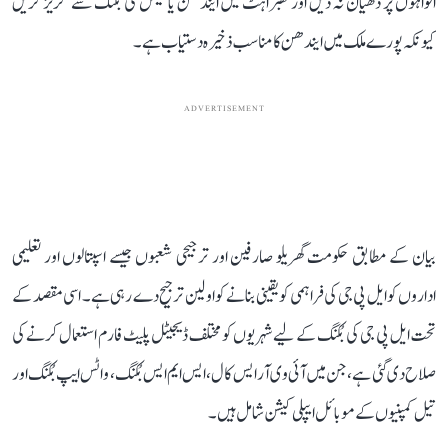
افواہوں پر دھیان نہ دیں اور گھبراہٹ میں ایندھن یا گیس کی بُکنگ سے گریز کریں
کیونکہ پورے ملک میں ایندھن کا مناسب ذخیرہ دستیاب ہے۔
ADVERTISEMENT
بیان کے مطابق حکومت گھریلو صارفین اور ترجیحی شعبوں جیسے اسپتالوں اور تعلیمی
اداروں کو ایل پی جی کی فراہمی کو یقینی بنانے کو اولین ترجیح دے رہی ہے۔ اسی مقصد کے
تحت ایل پی جی کی بُکنگ کے لیے شہریوں کو مختلف ڈیجیٹل پلیٹ فارم استعمال کرنے کی
صلاح دی گئی ہے، جن میں آئی وی آر ایس کال، ایس ایم ایس بُکنگ، واٹس ایپ بُکنگ اور
تیل کمپنیوں کے موبائل ایپلی کیشن شامل ہیں۔