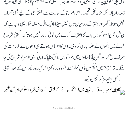
پہلی بیٹی سلونی پیدا ہوئی۔ یعنی یہ وہ وقت تھا جب کمپنی تو عدم استحکام کا شکار تھی ہی، گھریلو
ذمہ داریاں بھی بڑھ چکی تھیں۔ اس طرح کے حالات سے نمٹنا کسی کے لیے بھی آسان
نہیں ہوتا۔ گھر اور دفتر کے درمیان تال میل بیٹھانا ایک الگ مسئلہ تھا۔ یہی وجہ ہے کہ
پیوش شریواستو کو اس بات کا اعتراف کرنے میں کوئی تردد نہیں ہوتا کہ کمپنی شروع
کرنے میں انھوں نے جلد بازی کر دی۔ اس کا احساس ہوتے ہی انھوں نے ملازمت کی
طرف رخ کیا اور تقریباً 8 سالوں میں خود کو اس لائق بنایا کہ اپنی کمپنی از سر نو شروع کی جا
سکے۔ 2012 میں ’نیکسس پلس کنلسٹنٹ‘ کو دوبارہ کھڑا کیا گیا، اور پھر اس کے بعد کمپنی
نے کبھی پیچھے مڑ کر نہیں دیکھا۔
ADVERTISEMENT