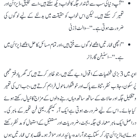
’’آپ دنیا کی سب سے شاندار جگہ کا خواب دیکھ سکتے ہیں، اسے تخلیق، ڈیزائن اور
تعمیر کر سکتے ہیں۔ لیکن اس خواب کو حقیقت میں بدلنے کے لیے لوگوں کی
ضرورت ہوتی ہے۔‘‘ – والٹ ڈزنی
’’اچھی عمارتیں اچھے لوگوں سے بنتی ہیں، اور تمام مسائل کا حل اچھے ڈیزائن میں
ہے۔‘‘ – اسٹیفن گارڈنر
اوپر میں 3 بڑی شخصیات کے اقوال دیے گئے ہیں، جو ظاہر کرتے ہیں کہ گھر یا دفتر تبھی
پُرسکون، جاذب نظر، تناؤ سے پاک اور خوشگوار ماحول فراہم کرتے ہیں، جب اس کی تعمیر
و تشکیل جگہ اور حالات کے ساتھ ساتھ وہاں رہنے والوں کے مزاج کا خیال رکھتے ہوئے
کیا جائے۔ اس کے لیے ضرورت ہوتی ہے ایک آرکیٹکچر، یعنی فن تعمیر کے ماہر کی۔
دراصل ایک ماہر معمار ہی جگہ، بجٹ، ضروریات اور مستقبل کے استعمال کو مدنظر رکھتے
ہوئے ایسا ڈیزائن تیار کر سکتا ہے جو آرامدہ، پائیدار اور مؤثر ہو۔ فلک بوس عمارتیں ہوں