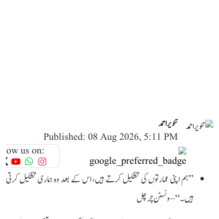
تنویر احمد
Published: 08 Aug 2026, 5:11 PM
llow us on:
’’ہم اپنی عمارتوں کی تشکیل کرتے ہیں، اس کے بعد وہ ہماری تشکیل کرتی
ہیں۔‘‘ – ونسٹن چرچل