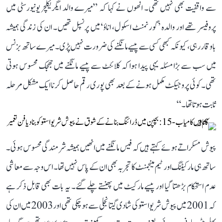
سے واقفیت بھی نہیں تھی۔ انھوں نے کہا کہ ’’میرے والد ایگریکلچر یونیورسٹی میں
پروفیسر تھے اور والدہ ’گورنمنٹ اسکول، اناؤ‘ میں پرنسپل تھیں۔ ان کی زندگی ہمیشہ
باوقار رہی، کیونکہ کبھی کسی سے پیسے مانگنے کی ضرورت نہیں پڑی۔ میرے ساتھ بزنس
میں سب سے بڑا مسئلہ یہی پیدا ہوا کہ کلائنٹ سے پیسے مانگنے میں جھجک محسوس ہوتی
تھی۔ کوئی پروجیکٹ مکمل ہونے کے بعد بھی پوری رقم حاصل کرنا ایک مشکل مرحلہ
ثابت ہوتا تھا۔‘‘
پیوش مسکراتے ہوئے کہتے ہیں کہ فیس مانگنے میں انھیں ہمیشہ شرمندگی محسوس ہوئی۔
ساتھ ہی مارکیٹنگ اور ٹیم مینجمنٹ کا تجربہ بھی ان کے پاس نہیں تھا۔ اس وجہ سے معاشی
عدم استحکام بڑھتا گیا اور پیسے مارکیٹ میں پھنستے چلے گئے۔ یہ بات بھی قابل ذکر ہے
کہ 2001 میں پیوش شریواستو کی شادی گیتانجلی سے ہو چکی تھی اور 2003 میں ان کی