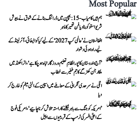
Most Popular
ہم ہیں کامیاب-15: بچپن میں ڈرائنگ بنانے کے شوق نے پیوش
شریواستو کو بنا دیا فن تعمیر کا ماہر
افغانستان نے ’عالمی کپ 2027‘ کے لیے کیا کوالیفائی، آئرلینڈ کے
لیے راہ ہوئی دشوار
’آج ہندوستان کا پورا نظامِ تعلیم و روزگار تباہ ہو چکا ہے‘، اتراکھنڈ میں
ملکارجن کھڑگے کا جم غفیر سے خطاب
اٹلی نے سرحدی نگرانی کے معاملے میں اسپین کے الٹی میٹم کو خارج کر
دیا
’امریکہ کو جنگ سے باہر نکلنے کا راستہ تلاش کرنا چاہیے‘، امریکی فوج
کے اعلیٰ افسر کی ٹرمپ کے قریبیوں سے اپیل