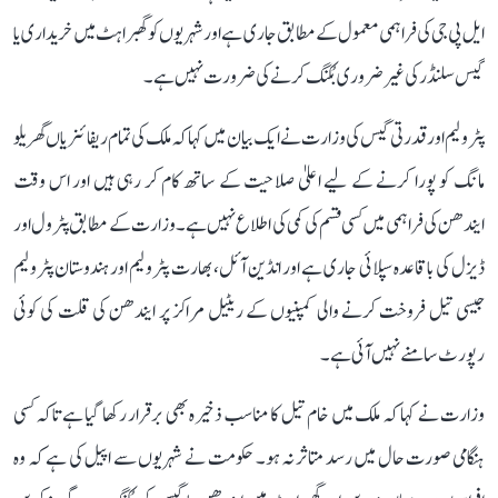
ایل پی جی کی فراہمی معمول کے مطابق جاری ہے اور شہریوں کو گھبراہٹ میں خریداری یا
گیس سلنڈر کی غیر ضروری بُکنگ کرنے کی ضرورت نہیں ہے۔
پٹرولیم اور قدرتی گیس کی وزارت نے ایک بیان میں کہا کہ ملک کی تمام ریفائنریاں گھریلو
مانگ کو پورا کرنے کے لیے اعلیٰ صلاحیت کے ساتھ کام کر رہی ہیں اور اس وقت
ایندھن کی فراہمی میں کسی قسم کی کمی کی اطلاع نہیں ہے۔ وزارت کے مطابق پٹرول اور
ڈیزل کی باقاعدہ سپلائی جاری ہے اور انڈین آئل، بھارت پٹرولیم اور ہندوستان پٹرولیم
جیسی تیل فروخت کرنے والی کمپنیوں کے ریٹیل مراکز پر ایندھن کی قلت کی کوئی
رپورٹ سامنے نہیں آئی ہے۔
وزارت نے کہا کہ ملک میں خام تیل کا مناسب ذخیرہ بھی برقرار رکھا گیا ہے تاکہ کسی
ہنگامی صورت حال میں رسد متاثر نہ ہو۔ حکومت نے شہریوں سے اپیل کی ہے کہ وہ