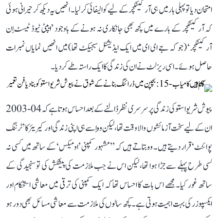
امتحان دیا تو پہلی بار میں ہی آرکیٹکچر کے لیے کوالیفائی کر لیا۔ انھیں یہ دیکھ کر حیرانی ہوئی
کہ آرکیٹکچر کے بارے میں کچھ بھی جانکاری نہ ہونے کے باوجود ’ایپٹی ٹیوڈ ٹیسٹ اِن
آرکیٹکچر‘ (جو کہ جے ای ای میں ایک ایڈیشنل سبجیکٹ تھا) میں انھیں نمایاں نمبرات
حاصل ہوئے۔ اسی ریزلٹ نے ان کی زندگی کا ایک راستہ طے کر دیا۔
پیوش شریواستو کی زندگی پر سرسری نظر ڈالنے کے بعد احساس ہوتا ہے کہ 04-2003
ان کے لیے سخت آزمائشوں والا وقت تھا، لیکن وہ اِسے ہی اپنی زندگی اور کیریئر کا ’ٹرننگ
پوائنٹ‘ قرار دیتے ہیں۔ وہ بتاتے ہیں کہ ’’مشہور کمپنی ’اومیکس‘ کے ساتھ میں کسی نہ
کسی طرح پہلے سے جڑا ہوا تھا، لیکن اس نے جب ملازمت کی پیشکش کی تو سنجیدگی کے
ساتھ غور کیا۔ مجھے اس بات کا احساس تھا کہ ایک کمپنی کی ترقی میں معاشی استحکام اور
ایکسپوزر کی بہت اہمیت ہوتی ہے۔ کچھ سالوں کی ملازمت سے معاشی مسائل بھی دور ہو