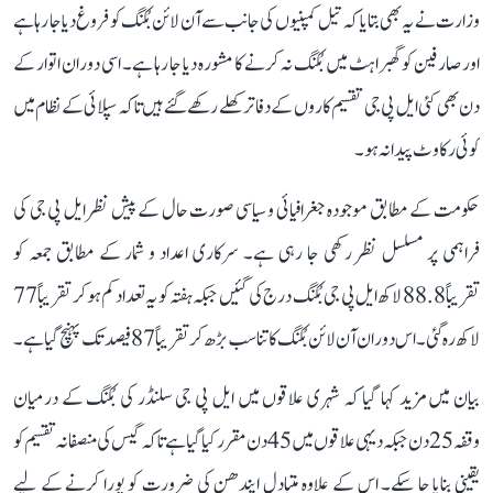
وزارت نے یہ بھی بتایا کہ تیل کمپنیوں کی جانب سے آن لائن بُکنگ کو فروغ دیا جا رہا ہے
اور صارفین کو گھبراہٹ میں بُکنگ نہ کرنے کا مشورہ دیا جا رہا ہے۔ اسی دوران اتوار کے
دن بھی کئی ایل پی جی تقسیم کاروں کے دفاتر کھلے رکھے گئے ہیں تاکہ سپلائی کے نظام میں
کوئی رکاوٹ پیدا نہ ہو۔
حکومت کے مطابق موجودہ جغرافیائی و سیاسی صورت حال کے پیش نظر ایل پی جی کی
فراہمی پر مسلسل نظر رکھی جا رہی ہے۔ سرکاری اعداد و شمار کے مطابق جمعہ کو
تقریباً 88.8 لاکھ ایل پی جی بُکنگ درج کی گئیں جبکہ ہفتہ کو یہ تعداد کم ہو کر تقریباً 77
لاکھ رہ گئی۔ اس دوران آن لائن بُکنگ کا تناسب بڑھ کر تقریباً 87 فیصد تک پہنچ گیا ہے۔
بیان میں مزید کہا گیا کہ شہری علاقوں میں ایل پی جی سلنڈر کی بُکنگ کے درمیان
وقفہ 25 دن جبکہ دیہی علاقوں میں 45 دن مقرر کیا گیا ہے تاکہ گیس کی منصفانہ تقسیم کو
یقینی بنایا جا سکے۔ اس کے علاوہ متبادل ایندھن کی ضرورت کو پورا کرنے کے لیے