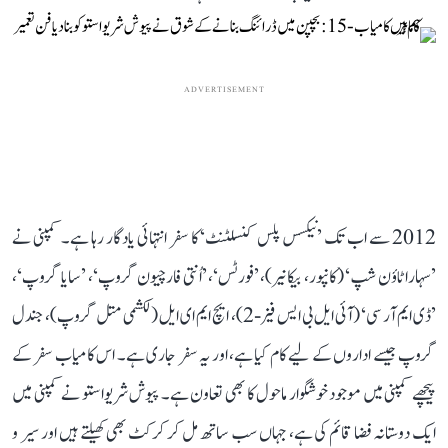
ADVERTISEMENT
2012 سے اب تک ’نیکسس پلس کنسلٹنٹ‘ کا سفر انتہائی یادگار رہا ہے۔ کمپنی نے
’سہارا ٹاؤن شپ‘ (کانپور، بیکانیر)، ’فورٹس‘، ’اُنتی فارچیون گروپ‘، ’سایا گروپ‘،
’ڈی ایم آر سی‘ (آئی ایل بی ایس فیز-2)، ایچ ایم ای ایل (لکشمی متل گروپ)، جندل
گروپ جیسے اداروں کے لیے کام کیا ہے، اور یہ سفر جاری ہے۔ اس کامیاب سفر کے
پیچھے کمپنی میں موجود خوشگوار ماحول کا بھی تعاون ہے۔ پیوش شریواستو نے کمپنی میں
ایک دوستانہ فضا قائم کی ہے، جہاں سب ساتھ مل کر کرکٹ بھی کھیلتے ہیں اور سیر و