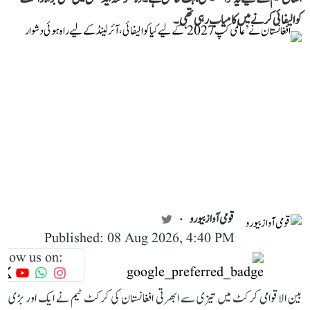
کوالیفائی کرنے میں کامیاب رہی تھی۔
قومی آواز بیورو
Published: 08 Aug 2026, 4:40 PM
llow us on:
بین الاقوامی کرکٹ میں تیزی سے ابھرتی افغانستان کی کرکٹ ٹیم نے ایک اور بڑی