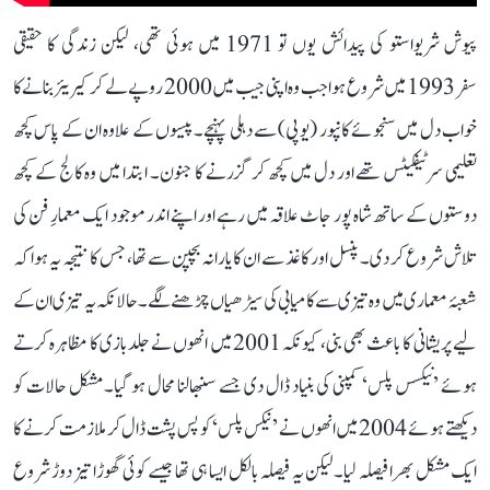
پیوش شریواستو کی پیدائش یوں تو 1971 میں ہوئی تھی، لیکن زندگی کا حقیقی
سفر 1993 میں شروع ہوا جب وہ اپنی جیب میں 2000 روپے لے کر کیریئر بنانے کا
خواب دل میں سنجوئے کانپور (یوپی) سے دہلی پہنچے۔ پیسوں کے علاوہ ان کے پاس کچھ
تعلیمی سرٹیفکیٹس تھے اور دل میں کچھ کر گزرنے کا جنون۔ ابتدا میں وہ کالج کے کچھ
دوستوں کے ساتھ شاہ پور جاٹ علاقہ میں رہے اور اپنے اندر موجود ایک معمارِ فن کی
تلاش شروع کر دی۔ پنسل اور کاغذ سے ان کا یارانہ بچپن سے تھا، جس کا نتیجہ یہ ہوا کہ
شعبۂ معماری میں وہ تیزی سے کامیابی کی سیڑھیاں چڑھنے لگے۔ حالانکہ یہ تیزی ان کے
لیے پریشانی کا باعث بھی بنی، کیونکہ 2001 میں انھوں نے جلدبازی کا مظاہرہ کرتے
ہوئے ’نیکسس پلس‘ کمپنی کی بنیاد ڈال دی جسے سنبھالنا محال ہو گیا۔ مشکل حالات کو
دیکھتے ہوئے 2004 میں انھوں نے ’نیکس پلس‘ کو پس پشت ڈال کر ملازمت کرنے کا
ایک مشکل بھرا فیصلہ لیا۔ لیکن یہ فیصلہ بالکل ایسا ہی تھا جیسے کوئی گھوڑا تیز دوڑ شروع