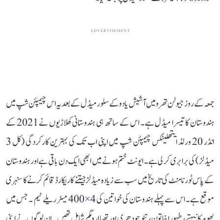
ADVERTISEMENT
جمعہ کے روز جیولن تھرو میں آشیش یادو کے سلور میڈل کے بعد یہ اس چیمپئن شپ میں
ہندوستان کا تیسرا میڈل ہے۔ اس کے ساتھ ہی ہندوستانی کھلاڑیوں نے 2021 کے
انڈر 20 ورلڈ ایتھلیٹکس چیمپئن شپ میں اپنی اب تک کی بہترین کارکردگی (کل 3
میڈلز) کی برابری کر لی ہے۔ ایونٹ ختم ہونے میں ابھی ایک دن باقی ہے اور ہندوستان
کے پاس ٹورنامنٹ کی تاریخ میں سب سے زیادہ میڈلز جیتنے کا ریکارڈ قائم کرنے کا سنہری
موقع ہے۔ اس سے پہلے ہندوستان کی خواتین کی 4×400 میٹر ریلے ٹیم ۔ جس میں
بھومیکا نیہتے، طہورا خاتون، تنو چودھری اور تھیا ارومگم شامل تھیں۔ ان لوگوں نے اپنی