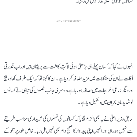
کسانوں کو کوئی حقیقی مدد نہیں مل رہی۔
ADVERTISEMENT
انہوں نے کہا کہ کسان پہلے ہی بڑھتی ہوئی لاگتِ کاشت سے پریشان ہیں اور اب قدرتی
آفات نے ان کی مشکلات میں مزید اضافہ کر دیا ہے۔ ان کا کہنا تھا کہ ایک طرف کھاد، بیج
اور دیگر زرعی اخراجات میں اضافہ ہو رہا ہے، دوسری جانب فصلوں کی تباہی نے کسانوں
کو شدید مالی بحران میں دھکیل دیا ہے۔
سابق وزیر اعلیٰ نے یہ بھی الزام لگایا کہ کسانوں کی فصلوں کی خریداری مناسب طریقے
سے نہیں ہو رہی اور انہیں اپنی پیداوار کا صحیح دام بھی نہیں مل رہا۔ خاص طور پر آلو کے