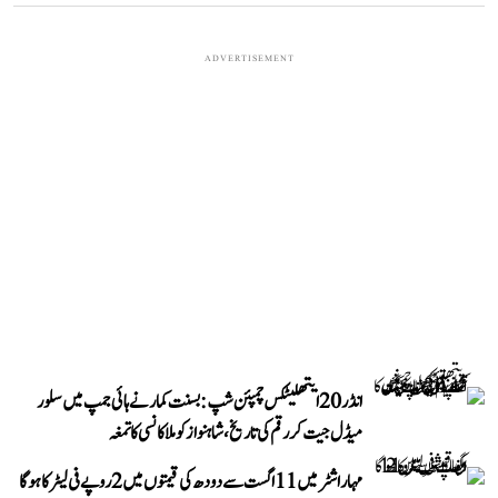
ADVERTISEMENT
انڈر 20 ایتھلیٹکس چمپئن شپ: بسنت کمار نے ہائی جمپ میں سلور
میڈل جیت کر رقم کی تاریخ، شاہنواز کو ملا کانسی کا تمغہ
مہاراشٹر میں 11 اگست سے دودھ کی قیمتوں میں 2 روپے فی لیٹر کا ہوگا