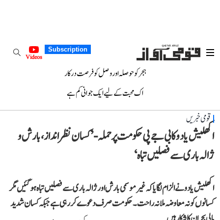
Subscription
Videos
ہجر کو حوصلہ اور وصل کو فرصت درکار
اک محبت کے لیے ایک جوانی کم ہے
قومی خبریں
اکھلیش یادو کا بی جے پی حکومت پر حملہ- ’کسان نظرانداز، بارش و
ژالہ باری سے فصلیں تباہ‘
اکھلیش یادو نے الزام لگایا کہ غیر موسمی بارش اور ژالہ باری سے فصلیں تباہ ہوگئیں مگر
کسانوں کو نہ معاوضہ ملا نہ راحت۔ حکومت صرف دعوے کر رہی ہے جبکہ کسان شدید
مالی بحران کا شکار ہیں