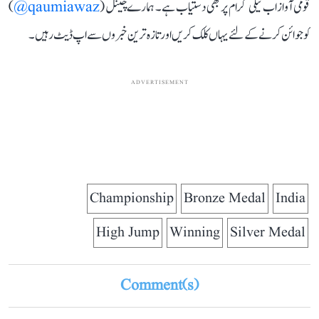
قومی آواز اب ٹیلی گرام پر بھی دستیاب ہے۔ ہمارے چینل (
qaumiawaz@
)
کو جوائن کرنے کے لئے یہاں کلک کریں اور تازہ ترین خبروں سے اپ ڈیٹ رہیں۔
ADVERTISEMENT
Championship
Bronze Medal
India
High Jump
Winning
Silver Medal
Comment(s)