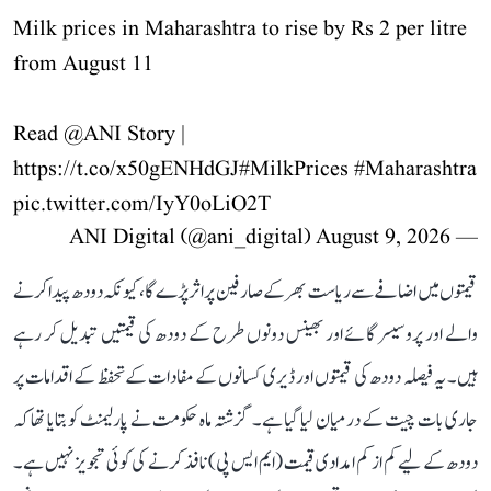
Milk prices in Maharashtra to rise by Rs 2 per litre
from August 11
Read
@ANI
Story |
https://t.co/x50gENHdGJ
#MilkPrices
#Maharashtra
pic.twitter.com/IyY0oLiO2T
August 9, 2026
— ANI Digital (@ani_digital)
قیمتوں میں اضافے سے ریاست بھر کے صارفین پر اثر پڑے گا، کیونکہ دودھ پیدا کرنے
والے اور پروسیسر گائے اور بھینس دونوں طرح کے دودھ کی قیمتیں تبدیل کر رہے
ہیں۔ یہ فیصلہ دودھ کی قیمتوں اور ڈیری کسانوں کے مفادات کے تحفظ کے اقدامات پر
جاری بات چیت کے درمیان لیا گیا ہے۔ گزشتہ ماہ حکومت نے پارلیمنٹ کو بتایا تھا کہ
دودھ کے لیے کم از کم امدادی قیمت (ایم ایس پی) نافذ کرنے کی کوئی تجویز نہیں ہے۔