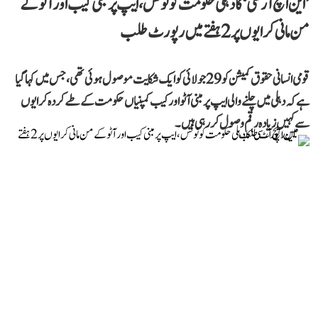
’این ایچ آر سی‘ کا دہلی حکومت کو نوٹس، ایپ پر مبنی کیب اور آٹو کے
من مانی کرایوں پر 2 ہفتے میں رپورٹ طلب
قومی انسانی حقوق کمیشن کو 29 جولائی کو ایک شکایت موصول ہوئی تھی، جس میں کہا گیا
ہے کہ دہلی میں چلنے والی ایپ پر مبنی آٹو اور کیب کمپنیاں حکومت کے طے کردہ کرایوں
سے کہیں زیادہ رقم وصول کر رہی ہیں۔