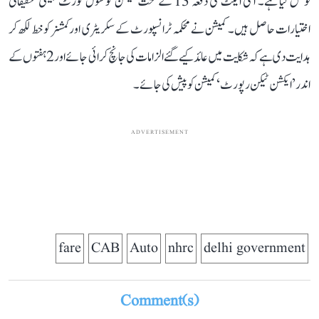
نوٹس لیا ہے۔ اسی ایکٹ کی دفعہ 13 کے تحت کمیشن کو سول کورٹ جیسی تحقیقاتی
اختیارات حاصل ہیں۔ کمیشن نے محکمہ ٹرانسپورٹ کے سکریٹری اور کمشنر کو خط لکھ کر
ہدایت دی ہے کہ شکایت میں عائد کیے گئے الزامات کی جانچ کرائی جائے اور 2 ہفتوں کے
اندر ’ایکشن ٹیکن رپورٹ‘ کمیشن کو پیش کی جائے۔
ADVERTISEMENT
fare
CAB
Auto
nhrc
delhi government
Comment(s)