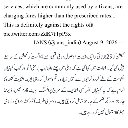
services, which are commonly used by citizens, are
charging fares higher than the prescribed rates...
This is definitely against the rights ofâ¦
pic.twitter.com/ZdK7fTpP3x
August 9, 2026
— IANS (@ians_india)
کمیشن کو 29 جولائی کو ایک شکایت موصول ہوئی تھی، جسے 4 اگست کو کمیشن کے سامنے
پیش کیا گیا۔ شکایت میں کہا گیا ہے کہ دہلی میں چلنے والی ایپ پر مبنی آٹو اور کیب کمپنیاں
حکومت کے طے کردہ کرایوں سے کہیں زیادہ رقم وصول کر رہی ہیں۔ شکایت کنندہ کا
الزام ہے کہ یہ کمپنیاں بغیر کسی شفافیت کے سرج پرائسنگ، پلیٹ فارم فیس، ڈیمانڈ
چارجز اور دیگر قسم کے چارجز شامل کر دیتی ہیں۔ دوسری طرف آٹو رکشہ ڈرائیور لازمی
میٹر کا استعمال نہیں کر رہے ہیں۔