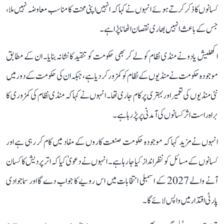
کسانوں کا ذکر کرتے ہوئے انہوں نے کہا کہ انہیں اپنی محنت کا مناسب معاوضہ نہیں ملا،
جس کے باعث انہیں بھاری نقصان اٹھانا پڑا ہے۔
اکھلیش یادو نے منڈی نظام کو لے کر بھی حکومت کو تنقید کا نشانہ بنایا۔ ان کے مطابق
موجودہ حکومت نے منڈیوں کے نظام کو کمزور کر دیا ہے، جبکہ ان کی حکومت کے دور میں
نئی منڈیوں کی تعمیر اور بہتری پر کام جاری تھا۔ انہوں نے کہا کہ منڈی نظام کی کمزوری کا
براہ راست اثر کسانوں کی آمدنی پر پڑ رہا ہے۔
انہوں نے مزید کہا کہ موجودہ حکومت صنعت کاروں کے مفاد میں کام کر رہی ہے اور
کسانوں کے مسائل کو نظرانداز کیا جا رہا ہے۔ انہوں نے دعویٰ کیا کہ اتر پردیش کا کسان
آنے والے 2027 کے اسمبلی انتخابات میں اس رویے کا جواب دے گا اور سماجوادی
پارٹی اقتدار میں واپس لائے گا۔