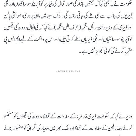
حکومت نے یہ بھی کہا کہ قیمتیں بازار کی صورتحال کی بنیاد پر کوآپریٹو سوسائٹیوں اور نجی
ڈیریوں کی جانب سے ہی طے کی جاتی رہیں گی۔ لوک سبھا میں ماہی پروری، مویشی پالن
اور ڈیری کے وزیر راجیو رنجن سنگھ (عرف للن سنگھ) نے کہا کہ فی الحال دودھ کی قیمتیں
کوآپریٹو سوسائٹیاں اور نجی ڈیریاں طے کرتی ہیں، اور اس پروڈکٹ کے لیے ایم ایس پی
مقرر کرنے کی کوئی تجویز نہیں ہے۔
ADVERTISEMENT
وزیر نے کہا کہ حکومت ڈیری فارمرز کے مفادات کے تحفظ، دودھ کی قیمتوں کو مستحکم
کرنے، صارفین کے مفادات کے تحفظ اور ملک بھر میں معیار کی نگرانی کو مضبوط بنانے