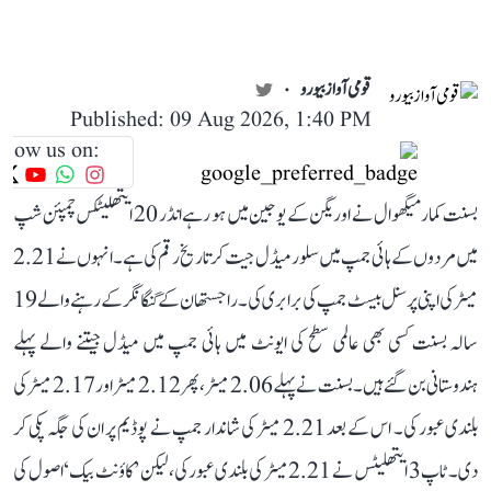
قومی آواز بیورو
Published: 09 Aug 2026, 1:40 PM
llow us on:
بسنت کمار میگھوال نے اوریگن کے یوجین میں ہو رہے انڈر 20 ایتھلیٹکس چمپئن شپ
میں مردوں کے ہائی جمپ میں سلور میڈل جیت کر تاریخ رقم کی ہے۔ انہوں نے 2.21
میٹر کی اپنی پرسنل بیسٹ جمپ کی برابری کی۔ راجستھان کے گنگا نگر کے رہنے والے 19
سالہ بسنت کسی بھی عالمی سطح کی ایونٹ میں ہائی جمپ میں میڈل جیتنے والے پہلے
ہندوستانی بن گئے ہیں۔ بسنت نے پہلے 2.06 میٹر، پھر 2.12 میٹر اور 2.17 میٹر کی
بلندی عبور کی۔ اس کے بعد 2.21 میٹر کی شاندار جمپ نے پوڈیم پر ان کی جگہ پکی کر
دی۔ ٹاپ 3 ایتھلیٹس نے 2.21 میٹر کی بلندی عبور کی، لیکن ’کاؤنٹ بیک‘ اصول کی