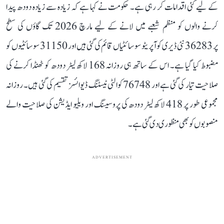
کے لیے کئی اقدامات کر رہی ہے۔ حکومت نے کہا ہے کہ زیادہ سے زیادہ دودھ پیدا
کرنے والوں کو منظم شعبے میں لانے کے لیے مارچ 2026 تک گاؤں کی سطح
پر 36283 نئی ڈیری کوآپریٹو سوسائٹیاں قائم کی گئی ہیں اور 31150 سوسائٹیوں کو
مضبوط کیا گیا ہے۔ اس کے ساتھ ہی روزانہ 168 لاکھ لیٹر دودھ کو ٹھنڈا کرنے کی
صلاحیت تیار کی گئی ہے اور 76748 کوالٹی ٹیسٹنگ ڈیوائسز تقسیم کی گئی ہیں۔ روزانہ
مجموعی طور پر 418 لاکھ لیٹر دودھ کی پروسیسنگ اور ویلیو ایڈیشن کی صلاحیت والے
منصوبوں کو بھی منظوری دی گئی ہے۔
ADVERTISEMENT