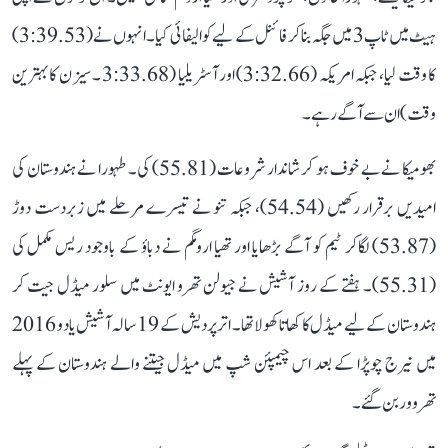
ہیٹ میں ٹاپ 3 میں جگہ بنا کر فائنل کے لیے کوالیفائی کیا۔ انہوں نے (3:39.53)
کا وقت لیا، جبکہ امریکہ (3:32.66) اور آسٹریلیا (3:33.68 ۔ سیزن کا بہترین
وقت) ان سے آگے رہے۔
بھومیکا نے بے خوف ہو کر شاندار شروعات (55.81) کی۔ طہورا نے ہندوستان کی
امیدیں برقرار رکھیں (54.54)، جبکہ تنو نے تیسرے مرحلے میں زبردست دوڑ
(53.87) لگاکر ٹیم کو آگے بڑھایا اور تھیا ارومگم نے دباؤ کے باوجود ریس مکمل کی
(55.31)۔ ہفتے کے روز آشیش نے جیولن تھرو ایونٹ میں سلور میڈل جیت کر
ہندوستان کے لیے میڈل کا کھاتا کھولا تھا۔ اتر پردیش کے 19 سالہ آشیش یادو 2016
میں نیرج چوپڑا کے بعد اس چیمپئن شپ میں میڈل جیتنے والے ہندوستان کے پہلے
تھروور بن گئے۔