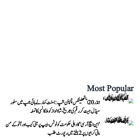
Most Popular
انڈر 20 ایتھلیٹکس چمپئن شپ: بسنت کمار نے ہائی جمپ میں سلور
میڈل جیت کر رقم کی تاریخ، شاہنواز کو ملا کانسی کا تمغہ
’این ایچ آر سی‘ کا دہلی حکومت کو نوٹس، ایپ پر مبنی کیب اور آٹو کے من
مانی کرایوں پر 2 ہفتے میں رپورٹ طلب