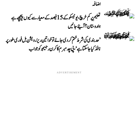
اضافہ
تعلیم پر کم خرچ، یونیسکو کے 15 فیصد کے معیار سے کیوں پیچھے ہے
ہندوستان؟ آئیے جانیں
’حد بندی کی شرط ختم کر دی جائے تو خواتین ریزرویشن بل فوری طور پر
نافذ کیا جا سکتا ہے‘، پی چدمبرم کا کرن رجیجو کو جواب
ADVERTISEMENT