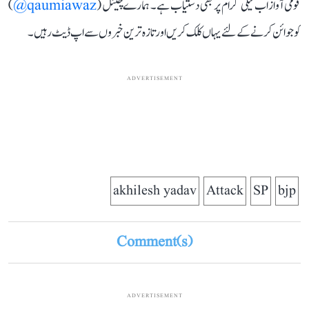
قومی آواز اب ٹیلی گرام پر بھی دستیاب ہے۔ ہمارے چینل (
qaumiawaz@
)
کو جوائن کرنے کے لئے یہاں کلک کریں اور تازہ ترین خبروں سے اپ ڈیٹ رہیں۔
ADVERTISEMENT
akhilesh yadav
Attack
SP
bjp
Comment(s)
ADVERTISEMENT