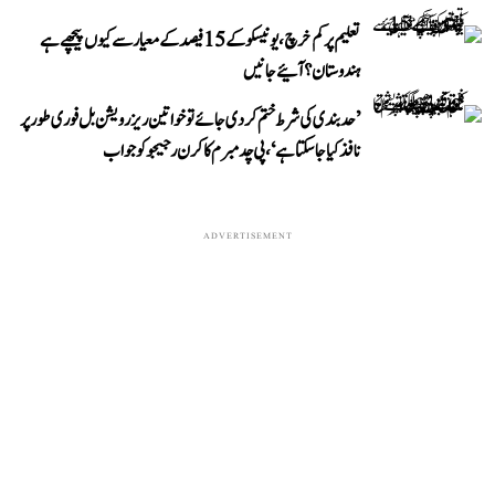
تعلیم پر کم خرچ، یونیسکو کے 15 فیصد کے معیار سے کیوں پیچھے ہے
ہندوستان؟ آئیے جانیں
’حد بندی کی شرط ختم کر دی جائے تو خواتین ریزرویشن بل فوری طور پر
نافذ کیا جا سکتا ہے‘، پی چدمبرم کا کرن رجیجو کو جواب
ADVERTISEMENT