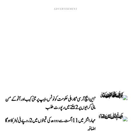
ADVERTISEMENT
’این ایچ آر سی‘ کا دہلی حکومت کو نوٹس، ایپ پر مبنی کیب اور آٹو کے من
مانی کرایوں پر 2 ہفتے میں رپورٹ طلب
مہاراشٹر میں 11 اگست سے دودھ کی قیمتوں میں 2 روپے فی لیٹر کا ہوگا
اضافہ