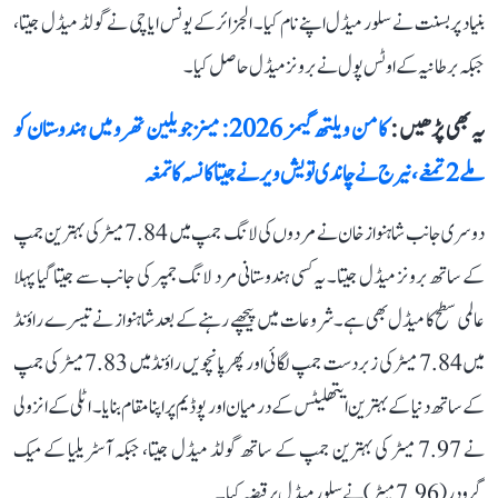
بنیاد پر بسنت نے سلور میڈل اپنے نام کیا۔ الجزائر کے یونس ایاچی نے گولڈ میڈل جیتا،
جبکہ برطانیہ کے اوٹس پول نے برونز میڈل حاصل کیا۔
یہ بھی پڑھیں :
کامن ویلتھ گیمز 2026: مینز جویلین تھرو میں ہندوستان کو
ملے 2 تمغے، نیرج نے چاندی تو یش ویر نے جیتا کانسہ کا تمغہ
دوسری جانب شاہنواز خان نے مردوں کی لانگ جمپ میں 7.84 میٹر کی بہترین جمپ
کے ساتھ برونز میڈل جیتا۔ یہ کسی ہندوستانی مرد لانگ جمپر کی جانب سے جیتا گیا پہلا
عالمی سطح کا میڈل بھی ہے۔ شروعات میں پیچھے رہنے کے بعد شاہنواز نے تیسرے راؤنڈ
میں 7.84 میٹر کی زبردست جمپ لگائی اور پھر پانچویں راؤنڈ میں 7.83 میٹر کی جمپ
کے ساتھ دنیا کے بہترین ایتھلیٹس کے درمیان اور پوڈیم پر اپنا مقام بنایا۔ اٹلی کے انزولی
نے 7.97 میٹر کی بہترین جمپ کے ساتھ گولڈ میڈل جیتا، جبکہ آسٹریلیا کے میک
گرودر (7.96 میٹر) نے سلور میڈل پر قبضہ کیا۔