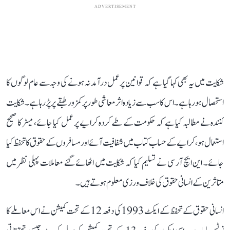
ADVERTISEMENT
شکایت میں یہ بھی کہا گیا ہے کہ قوانین پر عمل درآمد نہ ہونے کی وجہ سے عام لوگوں کا
استحصال ہو رہا ہے۔ اس کا سب سے زیادہ اثر معاشی طور پر کمزور طبقے پر پڑ رہا ہے۔ شکایت
کنندہ نے مطالبہ کیا ہے کہ حکومت کے طے کردہ کرایے پر عمل کیا جائے، میٹر کا صحیح
استعمال ہو، کرایے کے حساب کتاب میں شفافیت آئے اور مسافروں کے حقوق کا تحفظ کیا
جائے۔ این ایچ آر سی نے تسلیم کیا کہ شکایت میں اٹھائے گئے معاملات پہلی نظر میں
متاثرین کے انسانی حقوق کی خلاف ورزی معلوم ہوتے ہیں۔
انسانی حقوق کے تحفظ کے ایکٹ 1993 کی دفعہ 12 کے تحت کمیشن نے اس معاملے کا