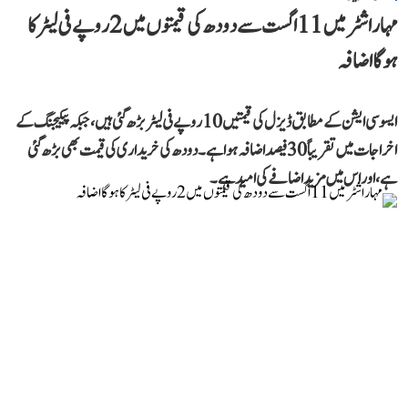
مہاراشٹر میں 11 اگست سے دودھ کی قیمتوں میں 2 روپے فی لیٹر کا
ہوگا اضافہ
ایسوسی ایشن کے مطابق ڈیزل کی قیمتیں 10 روپے فی لیٹر بڑھ گئی ہیں، جبکہ پیکیجنگ کے
اخراجات میں تقریباً 30 فیصد اضافہ ہوا ہے۔ دودھ کی خریداری کی قیمت بھی بڑھ گئی
ہے، اور اس میں مزید اضافے کی امید ہے۔