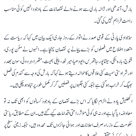
بارش، آندھی اور ژالہ باری سے ہونے والے نقصانات کے باوجود انہیں کوئی مناسب
راحت فراہم نہیں کی گئی۔
سماجوادی پارٹی کے قومی صدر نے اتوار کے روز جاری ایک بیان میں کہا کہ ریاست کے
متعدد اضلاع میں فصلوں کو بڑے پیمانے پر نقصان پہنچا ہے۔ انہوں نے مئن پوری،
قنوج، بارہ بنکی، سیتاپور، ہاتھرس، ایودھیا، میرٹھ، پیلی بھیت، متھرا، ہردوئی، سون بھدر
اور شراوستی سمیت کئی علاقوں کا حوالہ دیتے ہوئے کہا کہ بارش کی وجہ سے گندم کی فصل
بھیگ کر خراب ہوگئی ہے جبکہ کئی جگہوں پر فصلیں گر کر مکمل طور پر تباہ ہو چکی ہیں۔
اکھلیش یادو نے الزام لگایا کہ اس بڑے نقصان کے باوجود کسانوں کو ابھی تک نہ تو
معاوضہ دیا گیا ہے اور نہ ہی کوئی مؤثر راحتی اقدامات کیے گئے ہیں۔ ان کے مطابق ریاستی
حکومت کے وزراء صرف اعلانات اور ہوائی جائزوں تک محدود ہیں، جبکہ زمینی سطح پر