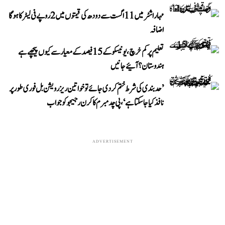
مہاراشٹر میں 11 اگست سے دودھ کی قیمتوں میں 2 روپے فی لیٹر کا ہوگا
اضافہ
تعلیم پر کم خرچ، یونیسکو کے 15 فیصد کے معیار سے کیوں پیچھے ہے
ہندوستان؟ آئیے جانیں
’حد بندی کی شرط ختم کر دی جائے تو خواتین ریزرویشن بل فوری طور پر
نافذ کیا جا سکتا ہے‘، پی چدمبرم کا کرن رجیجو کو جواب
ADVERTISEMENT