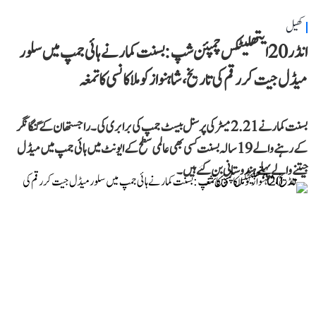
کھیل
انڈر 20 ایتھلیٹکس چمپئن شپ: بسنت کمار نے ہائی جمپ میں سلور
میڈل جیت کر رقم کی تاریخ، شاہنواز کو ملا کانسی کا تمغہ
بسنت کمار نے 2.21 میٹر کی پرسنل بیسٹ جمپ کی برابری کی۔ راجستھان کے گنگا نگر
کے رہنے والے 19 سالہ بسنت کسی بھی عالمی سطح کے ایونٹ میں ہائی جمپ میں میڈل
جیتنے والے پہلے ہندوستانی بن گئے ہیں۔