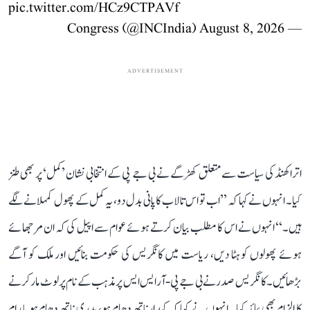
pic.twitter.com/HCz9CTPAVf
August 8, 2026
— Congress (@INCIndia)
ADVERTISEMENT
اتراکھنڈ کی سیاست سے متعلق کھڑگے نے بی جے پی کے انتخابی نشان ’کمل‘ پر بھی طنز
کیا۔ انہوں نے کہا کہ ’’اب تو اس تالاب کا پانی بدل دو، یہ کمل کے پھول کمہلانے لگے
ہیں۔‘‘ انہوں نے اس کا مطلب بیان کرتے ہوئے عوام سے اپیل کی کہ ان مرجھائے
ہوئے پھولوں کو ہٹا دیں، ریاست میں کانگریس کی حکومت بنائیں اور ملک کو آگے
بڑھائیں۔ کانگریس صدر نے بی جے پی-آر ایس ایس پر مذہب کے نام پر لوٹ مار کرنے
کا الزام بھی عائد کیا۔ انہوں نے کہا کہ کیدارناتھ دھام ہو، بدری ناتھ دھام ہو یا رام