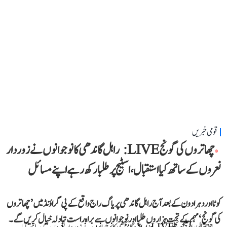
قومی خبریں
چھاتروں کی گونج LIVE: راہل گاندھی کا نوجوانوں نے زوردار
نعروں کے ساتھ کیا استقبال، اسٹیج پر طلبا رکھ رہے اپنے مسائل
کوٹا اور دہرادون کے بعد آج راہل گاندھی پریاگ راج واقع کے پی گراؤنڈ میں ’چھاتروں
کی گونج‘ مہم کے تحت ہزاروں طلبا اور نوجوانوں سے براہ راست تبادلہ خیال کریں گے۔