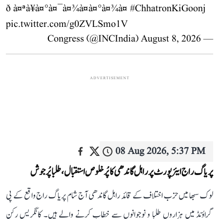
ð à¤ªà¥à¤°à¤¯à¤¾à¤à¤°à¤¾à¤
#ChhatronKiGoonj
pic.twitter.com/g0ZVLSmo1V
August 8, 2026
— Congress (@INCIndia)
ADVERTISEMENT
08 Aug 2026, 5:37 PM
پریاگ راج ایئرپورٹ پر راہل گاندھی کا پُرخلوص استقبال، طلبا پُرجوش
لوک سبھا میں حزب اختلاف کے قائد راہل گاندھی آج شام پریاگ راج واقع کے پی
گراؤنڈ میں ہزاروں طلبا و نوجوانوں سے خطاب کرنے والے ہیں۔ کانگریس رکن