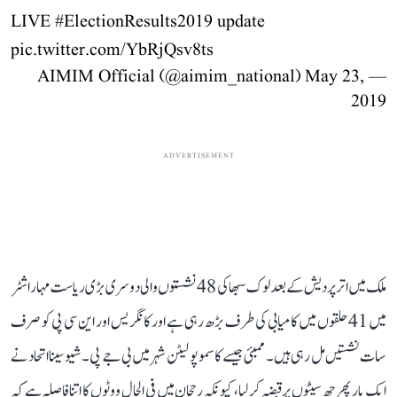
LIVE
#ElectionResults2019
update
pic.twitter.com/YbRjQsv8ts
May 23,
— AIMIM Official (@aimim_national)
2019
ADVERTISEMENT
ملک میں اترپردیش کے بعد لوک سبھا کی 48 نشستوں والی دوسری بڑی ریاست مہاراشٹر
میں 41 حلقوں میں کامیابی کی طرف بڑھ رہی ہے اور کانگریس اور این سی پی کو صرف
سات نشستیں مل رہی ہیں۔ ممبئی جیسے کاسموپولیٹن شہر میں بی جے پی۔شیوسینا اتحاد نے
ایک بار پھر چھ سیٹوں پرقبضہ کرلیا، کیونکہ رحجان میں فی الحال ووٹوں کا اتنا فاصلہ ہے کہ