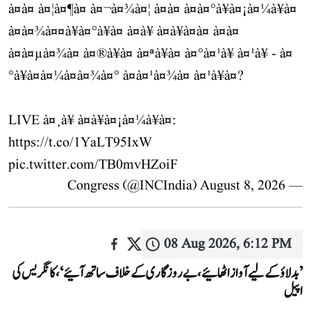
à¤à¤ à¤¦à¤¶à¤ à¤¬à¤¾à¤¦ à¤à¤ à¤à¤°à¥à¤¡à¤¼à¥à¤
à¤à¤¾à¤¤à¥à¤°à¥à¤ à¤à¥ à¤à¥à¤à¤ à¤à¤
à¤à¤µà¤¾à¤ à¤®à¥à¤ à¤ªà¥à¤ à¤°à¤¹à¥ à¤¹à¥ - à¤
°à¥à¤à¤¼à¤à¤¾à¤° à¤à¤¹à¤¾à¤ à¤¹à¥à¤?
LIVE à¤¸à¥ à¤à¥à¤¡à¤¼à¥à¤:
https://t.co/1YaLT95IxW
pic.twitter.com/TB0mvHZoiF
August 8, 2026
— Congress (@INCIndia)
08 Aug 2026, 6:12 PM
’بدلاؤ کے لیے آواز اٹھائیے، بے روزگاری کے خلاف ساتھ آئیے‘، کانگریس کی
اپیل