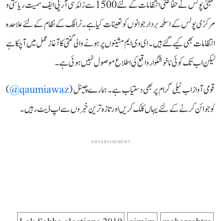
ممبئی پولس نے حفاظتی انتظامات کے لئے1500 سے زائد سی آر پی ایف سمیت ریاستی و
مرکزی پولس کے اسلحہ بردار جوانوں کو تعینات کیا ہے۔ ٹرافک کے نظام کے لئے علاحدہ
انتظامات بھی کیے گئے ہیں۔ ای وی ایم مشینوں پر ہونے والی گنتی کا آغاز عمل میں آچکا ہے
لیکن اب تک کوئی ناخوشگوار واقع کی اطلاع موصول نہیں ہوئی ہے۔
قومی آواز اب ٹیلی گرام پر بھی دستیاب ہے۔ ہمارے چینل (
qaumiawaz@
)
کو جوائن کرنے کے لئے یہاں کلک کریں اور تازہ ترین خبروں سے اپ ڈیٹ رہیں۔
ADVERTISEMENT