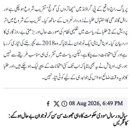
پریاگ راج واقع کے پی گراؤنڈ میں ’چھاتروں کی گونج‘ تقریب شروع ہو چکی ہے اور
راہل گاندھی کا استقبال طلبا نے زوردار نعروں کے ساتھ کیا۔ تقریب کے شروع میں اتر
پردیش کے 2 طلبا نے ریاست میں تعلیمی نظام کی صورت حال اور بڑھتی بے روزگاری کا
درد بیان کیا۔ اویناش نامی ایک نوجوان نے بتایا کہ وہ 2018 سے ٹیچر بننے کی تیاری کر رہا
ہے اور کئی امتحانات دے چکا ہے، لیکن ریاست میں تقرری ہی مناسب طریقے سے نہیں
ہو رہی۔ اویناش نے یہ بھی بتایا کہ اب تک کئی امتحانات کے پیپر لیک ہو چکے ہیں، اور طلبا
کا جو یہ وقت ضائع ہوا اس کی جوابدہی کے لیے کوئی تیار نہیں۔
08 Aug 2026, 6:49 PM
سال در سال مودی حکومت کا وہی جھوٹ سن سن کر نوجوان بے حال ہو گئے:
کانگریس