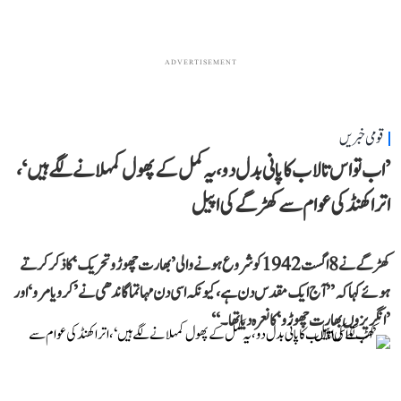
ADVERTISEMENT
قومی خبریں
’اب تو اس تالاب کا پانی بدل دو، یہ کمل کے پھول کمہلانے لگے ہیں‘،
اتراکھنڈ کی عوام سے کھڑگے کی اپیل
کھڑگے نے 8 اگست 1942 کو شروع ہونے والی ’بھارت چھوڑو تحریک‘ کا ذکر کرتے
ہوئے کہا کہ ’’آج ایک مقدس دن ہے، کیونکہ اسی دن مہاتما گاندھی نے ’کرو یا مرو‘ اور
’انگریزوں بھارت چھوڑو‘ کا نعرہ دیا تھا۔‘‘