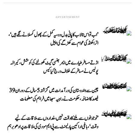
ADVERTISEMENT
’اب تو اس تالاب کا پانی بدل دو، یہ کمل کے پھول کمہلانے لگے ہیں‘،
اتراکھنڈ کی عوام سے کھڑگے کی اپیل
اڑتے مسافر طیارے میں ایمرجنسی گیٹ کھولنے کی کوشش، کیرالہ
پولیس نے مسافر کے خلاف درج کیا کیس
چین سے ہندوستان کی درآمدات میں گزشتہ 5 سال کے دوران 39
فیصد کا اضافہ، حکومت نے راجیہ سبھا میں فراہم کی معلومات
’نوجوانوں سے ملنے کا وقت نہیں، غداروں سے ملاقات کے لیے
وقت‘، باغی اراکین پارلیمنٹ سے پی ایم مودی کی ملاقات پر ادھو برہم