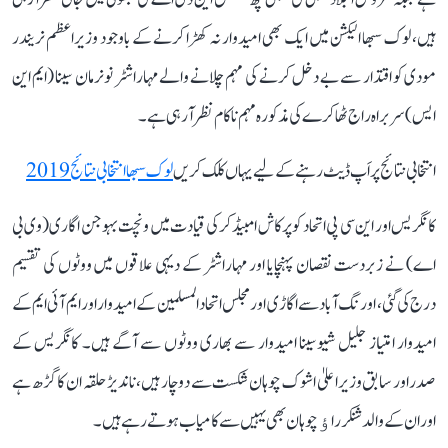
ہیں، لوک سبھا الیکشن میں ایک بھی امیدوار نہ کھڑا کرنے کے باوجود وزیراعظم نریندر
مودی کو اقتدار سے بے دخل کرنے کی مہم چلانے والے مہاراشٹر نونرمان سینا (ایم این
ایس) سربراہ راج ٹھاکرے کی مذکورہ مہم ناکام نظر آرہی ہے۔
انتخابی نتائج پر اَپ ڈیٹ رہنے کے لیے یہاں کلک کریں
لوک سبھا انتخابی نتائج 2019
کانگریس اور این سی پی اتحاد کو پرکاش امبیڈکر کی قیادت میں ونچت بہوجن اگاری (وی بی
اے) نے زبردست نقصان پہنچایا اور مہاراشٹر کے دیہی علاقوں میں ووٹوں کی تقسیم
درج کی گئی، اورنگ آباد سے اگاڑی اور مجلس اتحاد المسلمین کے امیدوار اور ایم آئی ایم کے
امیدوار امتیاز جلیل شیوسینا امیدوار سے بھاری ووٹوں سے آگے ہیں۔ کانگریس کے
صدراور سابق وزیراعلیٰ اشوک چوہان شکست سے دوچار ہیں، ناندیڑ حلقہ ان کا گڑھ ہے
اور ان کے والد شنکر راﺅ چوہان بھی یہیں سے کامیاب ہوتے رہے ہیں۔