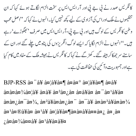
کانگریس صدر نے بی جے پی اور آر ایس ایس پر سخت الزام لگاتے ہوئے کہا کہ ان
تنظیموں نے ملک اور اس کی آزادی کے لیے کچھ نہیں کیا۔ انہوں نے کہا کہ ’’اصل محب
وطن کانگریس کے لوگ ہیں اور بی جے پی-آر ایس ایس میں صرف ’بھگوڑے‘ رہے
ہیں۔‘‘ انہوں نے الزام لگایا کہ ایسے لوگ انگریزوں کی پناہ میں چلے گئے اور ان کے
سامنے سر جھکا کر بیٹھ گئے۔ کھڑگے نے کہا کہ کانگریس نے ہمیشہ ملک کے مفاد میں کام کیا
ہے اور جمہوریت و آئین کی حفاظت کی ہے۔
BJP-RSS à¤¨à¥ à¤¦à¥à¤¶ à¤à¤° à¤¦à¥à¤¶ à¤à¥
à¤à¤à¤¾à¤¦à¥ à¤à¥ à¤²à¤¿à¤ à¤à¥à¤ à¤¨à¤¹à¥à¤
à¤à¤¿à¤¯à¤¾, à¤²à¥à¤à¤¿à¤¨ à¤¯à¥ à¤à¤²à¥à¤à¤¾
à¤¹à¤®à¥à¤ à¤¹à¥ à¤¦à¥à¤¶à¤­à¤à¥à¤¤à¤¿ à¤¸à¤
¿à¤à¤¾à¤¤à¥ à¤¹à¥à¤à¥¤