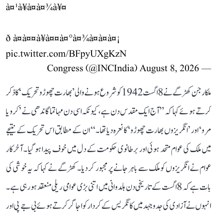
à¤¹à¥à¤à¤¾à¥¤
ð à¤à¤¤à¥à¤¤à¤°à¤¾à¤à¤à¤¡
pic.twitter.com/BFpyUXgKzN
August 8, 2026
— Congress (@INCIndia)
ملکارجن کھڑگے نے 8 اگست 1942 کو شروع ہونے والی ’بھارت چھوڑو تحریک‘ کا ذکر
کرتے ہوئے کہا کہ ’’آج ایک مقدس دن ہے، کیونکہ اسی دن مہاتما گاندھی نے ’کرو یا
مرو‘ اور ’انگریزوں بھارت چھوڑو‘ کا نعرہ دیا تھا۔‘‘ ان کے مطابق اس تحریک کے نتیجے
میں ملک کی عوام متحد ہوئی اور برطانوی حکومت کے دل میں خوف پیدا ہو گیا۔ آخرکار
عوام نے انگریزوں کو ملک سے باہر جانے پر مجبور کر دیا۔ کھڑگے نے کہا کہ یہ خوشی کی
بات ہے کہ 8 اگست کے تاریخی دن ہلدوانی میں اتنی بڑی عوامی ریلی منعقد ہو رہی ہے۔
انہوں نے آزادی کی جدوجہد میں کانگریس کے کردار کو اجاگر کرتے ہوئے بی جے پی اور