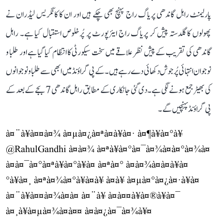
پارلیمنٹ راہل گاندھی پریاگ راج پہنچ بھی چکے ہیں اور ان کا کانگریس لیڈران نے
پھولوں کا گلدستہ پیش کر پریاگ راج ایئرپورٹ پر پُرخلوص استقبال کیا ہے۔ راہل
گاندھی کی تقریب کے پیش نظر علاقے میں سخت سیکورٹی کا انتظام کیا گیا ہے اور طلبا و
نوجوان انتہائی پُرجوش دکھائی دے رہے ہیں۔ کے پی گراؤنڈ میں ابھی سے طلبا و نوجوانوں
کی بھیڑ جمع ہونے لگی ہے۔ دی گئی جانکاری کے مطابق راہل گاندھی 7 بجے کے بعد کے
پی گراؤنڈ پہنچیں گے۔
à¤¨à¥à¤¤à¤¾ à¤µà¤¿à¤ªà¤à¥à¤· à¤¶à¥à¤°à¥
@RahulGandhi
à¤à¤¾ à¤ªà¥à¤°à¤¯à¤¾à¤à¤°à¤¾à¤
à¤à¤¯à¤°à¤ªà¥à¤°à¥à¤ à¤ªà¤° à¤à¤¾à¤à¤à¥à¤
°à¥à¤¸ à¤ªà¤¾à¤°à¥à¤à¥ à¤à¥ à¤µà¤°à¤¿à¤·à¥à¤
à¤¨à¥à¤¤à¤¾à¤à¤ à¤¨à¥ à¤à¤¤à¥à¤®à¥à¤¯
à¤¸à¥à¤µà¤¾à¤à¤¤ à¤à¤¿à¤¯à¤¾à¥¤