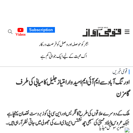
Subscription
Videos
ہجر کو حوصلہ اور وصل کو فرصت درکار
اک محبت کے لیے ایک جوانی کم ہے
قومی خبریں
اورنگ آباد سے ایم آئی ایم امیدوار امتیاز جلیل کامیابی کی طرف
گامزن
ملک کے دوسرے علاقوں کی طرح کانگریس اور این سی پی کو زبردست نقصان پہنچا ہے
جبکہ عروس البلاد ممبئی کی سبھی چھ نشتس این ڈی اے کی جھولی میں جاتی نظرآرہی ہیں۔