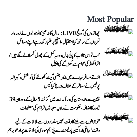
Most Popular
چھاتروں کی گونج LIVE: راہل گاندھی کا نوجوانوں نے زوردار
نعروں کے ساتھ کیا استقبال، اسٹیج پر طلبا رکھ رہے اپنے مسائل
’اب تو اس تالاب کا پانی بدل دو، یہ کمل کے پھول کمہلانے لگے ہیں‘،
اتراکھنڈ کی عوام سے کھڑگے کی اپیل
اڑتے مسافر طیارے میں ایمرجنسی گیٹ کھولنے کی کوشش، کیرالہ
پولیس نے مسافر کے خلاف درج کیا کیس
چین سے ہندوستان کی درآمدات میں گزشتہ 5 سال کے دوران 39
فیصد کا اضافہ، حکومت نے راجیہ سبھا میں فراہم کی معلومات
’نوجوانوں سے ملنے کا وقت نہیں، غداروں سے ملاقات کے لیے
وقت‘، باغی اراکین پارلیمنٹ سے پی ایم مودی کی ملاقات پر ادھو برہم