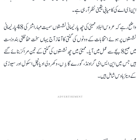
این ڈی اے کی کامیابی یقینی نظر آرہی ہے۔
واضح رہے کہ عروس البلاد ممبئی کی چھ پارلیمانی نشستوں سمیت مہاراشٹر کی 48 پارلیمانی
نشستوں پر ہوئے انتخابات کے ووٹوں کی گنتی کا آغاز آج یہاں سخت حفاظتی بندوبست
میں صبح 8 بجے سے عمل میں آیا۔ ممبئی میں چھ نشستوں کی گنتی کے تین مراکز بنائے گئے
ہیں جس میں این ایس ای گراونڈ، گورے گاﺅں، وکھرولی ادیانچل اسکول اور سیوڑی
کے ویئر ہاوس شامل ہیں۔
ADVERTISEMENT