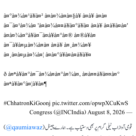
à¤°à¤¾à¤¹à¥à¤² à¤à¤¾à¤à¤§à¥ à¤à¥ à¤à¤
à¤¯à¤¹à¤¾à¤ 'à¤à¤¾à¤¤à¥à¤°à¥à¤ à¤à¥ à¤à¥à¤à¤'
à¤à¤¾à¤°à¥à¤¯à¤à¥à¤°à¤® à¤®à¥à¤
à¤¯à¥à¤µà¤¾à¤à¤ à¤à¥ à¤¸à¤¾à¤¥
à¤¸à¤à¤µà¤¾à¤¦ à¤à¤°à¥à¤à¤à¥à¥¤
ð à¤ªà¥à¤°à¤¯à¤¾à¤à¤°à¤¾à¤, à¤à¤¤à¥à¤¤à¤°
à¤ªà¥à¤°à¤¦à¥à¤¶
#ChhatronKiGoonj
pic.twitter.com/opwpXCuKwS
August 8, 2026
— Congress (@INCIndia)
قومی آواز اب ٹیلی گرام پر بھی دستیاب ہے۔ ہمارے چینل (
qaumiawaz@
)