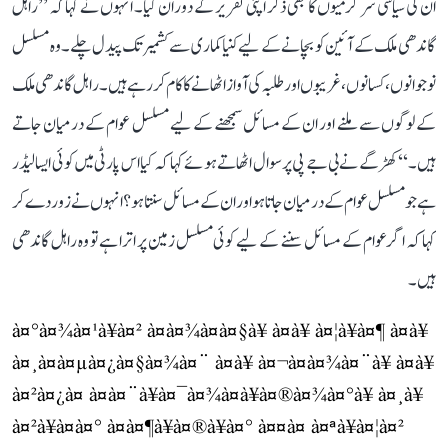
ان کی سیاسی سرگرمیوں کا بھی ذکر اپنی تقریر کے دوران کیا۔ انہوں نے کہا کہ ’’راہل
گاندھی ملک کے آئین کو بچانے کے لیے کنیاکماری سے کشمیر تک پیدل چلے۔ وہ مسلسل
نوجوانوں، کسانوں، غریبوں اور طلبہ کی آواز اٹھانے کا کام کر رہے ہیں۔ راہل گاندھی ملک
کے لوگوں سے ملنے اور ان کے مسائل سمجھنے کے لیے مسلسل عوام کے درمیان جاتے
ہیں۔‘‘ کھڑگے نے بی جے پی پر سوال اٹھاتے ہوئے کہا کہ کیا اس پارٹی میں کوئی ایسا لیڈر
ہے جو مسلسل عوام کے درمیان جاتا ہو اور ان کے مسائل سنتا ہو؟ انہوں نے زور دے کر
کہا کہ اگر عوام کے مسائل سننے کے لیے کوئی مسلسل زمین پر اترا ہے تو وہ راہل گاندھی
ہیں۔
à¤°à¤¾à¤¹à¥à¤² à¤à¤¾à¤à¤§à¥ à¤à¥ à¤¦à¥à¤¶ à¤à¥
à¤¸à¤à¤µà¤¿à¤§à¤¾à¤¨ à¤à¥ à¤¬à¤à¤¾à¤¨à¥ à¤à¥
à¤²à¤¿à¤ à¤à¤¨à¥à¤¯à¤¾à¤à¥à¤®à¤¾à¤°à¥ à¤¸à¥
à¤²à¥à¤à¤° à¤à¤¶à¥à¤®à¥à¤° à¤¤à¤ à¤ªà¥à¤¦à¤²