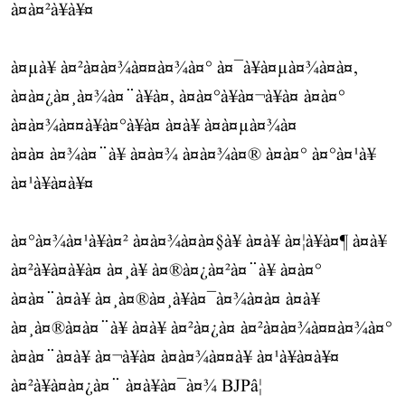
à¤à¤²à¥à¥¤
à¤µà¥ à¤²à¤à¤¾à¤¤à¤¾à¤° à¤¯à¥à¤µà¤¾à¤à¤,
à¤à¤¿à¤¸à¤¾à¤¨à¥à¤, à¤à¤°à¥à¤¬à¥à¤ à¤à¤°
à¤à¤¾à¤¤à¥à¤°à¥à¤ à¤à¥ à¤à¤µà¤¾à¤
à¤à¤ à¤¾à¤¨à¥ à¤à¤¾ à¤à¤¾à¤® à¤à¤° à¤°à¤¹à¥
à¤¹à¥à¤à¥¤
à¤°à¤¾à¤¹à¥à¤² à¤à¤¾à¤à¤§à¥ à¤à¥ à¤¦à¥à¤¶ à¤à¥
à¤²à¥à¤à¥à¤ à¤¸à¥ à¤®à¤¿à¤²à¤¨à¥ à¤à¤°
à¤à¤¨à¤à¥ à¤¸à¤®à¤¸à¥à¤¯à¤¾à¤à¤ à¤à¥
à¤¸à¤®à¤à¤¨à¥ à¤à¥ à¤²à¤¿à¤ à¤²à¤à¤¾à¤¤à¤¾à¤°
à¤à¤¨à¤à¥ à¤¬à¥à¤ à¤à¤¾à¤¤à¥ à¤¹à¥à¤à¥¤
à¤²à¥à¤à¤¿à¤¨ à¤à¥à¤¯à¤¾ BJPâ¦