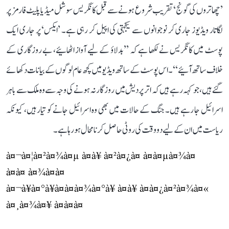
’چھاتروں کی گونج‘ تقریب شروع ہونے سے قبل کانگریس سوشل میڈیا پلیٹ فارمز پر
لگاتار ویڈیوز جاری کر نوجوانوں سے یکجہتی کی اپیل کر رہی ہے۔ ’ایکس‘ پر جاری ایک
پوسٹ میں کانگریس نے لکھا ہے کہ ’’بدلاؤ کے لیے آواز اٹھائیے، بے روزگاری کے
خلاف ساتھ آئیے‘‘۔ اس پوسٹ کے ساتھ ویڈیو میں کچھ عام لوگوں کے بیانات دکھائے
گئے ہیں، جو کہہ رہے ہیں کہ اتر پردیش میں روزگار نہ ہونے کی وجہ سے وہ ملک سے باہر
اسرائیل جا رہے ہیں۔ جنگ کے حالات میں بھی وہ اسرائیل جانے کو تیار ہیں، کیونکہ
ریاست میں ان کے لیے دو وقت کی روٹی حاصل کرنا محال ہو رہا ہے۔
à¤¬à¤¦à¤²à¤¾à¤µ à¤à¥ à¤²à¤¿à¤ à¤à¤µà¤¾à¤
à¤à¤ à¤¾à¤à¤
à¤¬à¥à¤°à¥à¤à¤à¤¾à¤°à¥ à¤à¥ à¤à¤¿à¤²à¤¾à¤«
à¤¸à¤¾à¤¥ à¤à¤à¤