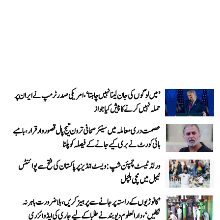
’میں لوگوں کی جان لینا نہیں چاہتا‘، امریکی صدر ٹرمپ نے ایران پر
حملہ نہیں کرنے کا پیش کیا جواز
عصمت دری معاملہ میں سینئر صحافی ترون تیج پال قصوروار قرار، بامبے
ہائی کورٹ نے بری کیے جانے کے فیصلہ کو پلٹا
ورلڈ ٹیسٹ چمپئن شپ: ویسٹ انڈیز پر پاکستان کی فتح سے پوائنٹس
ٹیبل میں مچی ہلچل
’کانوڑیوں کے راستہ پر جانے سے پرہیز کریں، بلاضرورت باہر نہ
نکلیں‘، دارالعلوم دیوبند نے طلبا کے لیے جاری کی ایڈوائزری