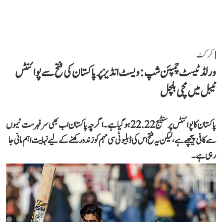
کرکٹ
ورلڈ ٹیسٹ چمپئن شپ: ویسٹ انڈیز پر پاکستان کی فتح سے پوائنٹس
ٹیبل میں مچی ہلچل
پاکستان کا پوائنٹس پرسنٹیج 22.22 ہو گیا ہے۔ اگرچہ پاکستان اب بھی سرفہرست ٹیموں
سے کافی پیچھے ہے، لیکن یہ فتح اس کی ڈبلیو ٹی سی مہم کو زندہ رکھنے کے لیے نہایت اہم مانی جا
رہی ہے۔