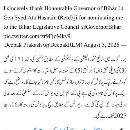
I sincerely thank Honourable Governor of Bihar Lt
Gen Syed Ata Hasnain (Retd) ji for nominating me
to the Bihar Legislative Council
@GovernorBihar
pic.twitter.com/zr9FjoMky9
August 5, 2026
— Deepak Prakash (@DeepakRLM)
بہار گزٹ میں شائع محکمہ الیکشن کے نوٹیفکیشن کے مطابق آئین کی دفعہ 171 کی شق
(3) کی ذیلی شق (ای) اور شق (5) کے تحت حاصل اختیارات کا استعمال کرتے ہوئے
گورنر نے دیپک پرکاش کو بہار قانون ساز کونسل کا رکن نامزد کیا جائے گا۔ واضح رہے کہ
دیپک پرکاش کی نامزدگی بی جے پی کے ایم ایل سی دیویش کمار کے استعفیٰ کے بعد خالی
ہوئی سیٹ کے لیے کی گئی ہے۔ رپورٹس کے مطابق دیپک پرکاش کی مدت کار 16 مارچ
2027 تک رہے گی۔