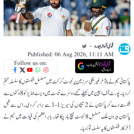
قومی آواز بیورو
Published: 06 Aug 2026, 11:11 AM
Follow us on:
پاکستانی ٹیم نے بالآخر غیر ملکی سرزمین پر ٹیسٹ کرکٹ میں مسلسل شکستوں کا سلسلہ ختم
کر دیا۔ پورٹ آف اسپین میں کھیلے گئے دوسرے ٹیسٹ میں ویسٹ انڈیز کو 8 وکٹوں سے
شکست دے کر پاکستان نے 2 میچوں کی سیریز 1-1 سے برابر کر دی۔ اس سے قبل
پاکستان بیرون ملک مسلسل 8 ٹیسٹ میچ ہار چکا تھا۔ بابر اعظم کی قیادت میں ٹیم نے
آخرکار شکستوں کا یہ سلسلہ توڑ دیا۔