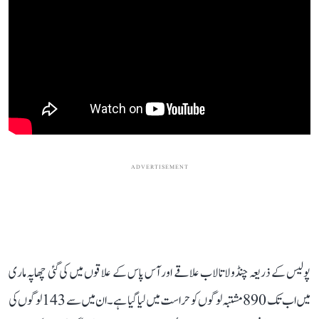
ADVERTISEMENT
پولیس کے ذریعہ چنڈولا تالاب علاقے اور آس پاس کے علاقوں میں کی گئی چھاپہ ماری
میں اب تک 890 مشتبہ لوگوں کو حراست میں لیا گیا ہے۔ ان میں سے 143 لوگوں کی