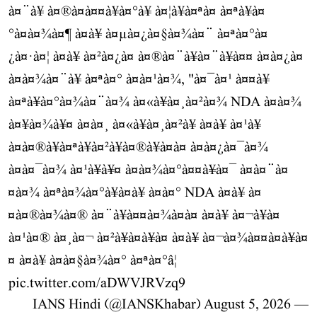
à¤¨à¥ à¤®à¤à¤¤à¥à¤°à¥ à¤¦à¥à¤ªà¤ à¤ªà¥à¤
°à¤à¤¾à¤¶ à¤à¥ à¤µà¤¿à¤§à¤¾à¤¨ à¤ªà¤°à¤
¿à¤·à¤¦ à¤à¥ à¤²à¤¿à¤ à¤®à¤¨à¥à¤¨à¥à¤¤ à¤à¤¿à¤
à¤à¤¾à¤¨à¥ à¤ªà¤° à¤à¤¹à¤¾, "à¤¯à¤¹ à¤¤à¥
à¤ªà¥à¤°à¤¾à¤¨à¤¾ à¤«à¥à¤¸à¤²à¤¾ NDA à¤à¤¾
à¤¥à¤¾à¥¤ à¤à¤¸ à¤«à¥à¤¸à¤²à¥ à¤à¥ à¤¹à¥
à¤à¤®à¥à¤ªà¥à¤²à¥à¤®à¥à¤à¤ à¤à¤¿à¤¯à¤¾
à¤à¤¯à¤¾ à¤¹à¥à¥¤ à¤­à¤¾à¤°à¤¤à¥à¤¯ à¤à¤¨à¤
¤à¤¾ à¤ªà¤¾à¤°à¥à¤à¥ à¤à¤° NDA à¤à¥ à¤
¤à¤®à¤¾à¤® à¤¨à¥à¤¤à¤¾à¤à¤ à¤à¥ à¤¬à¥à¤
à¤¹à¤® à¤¸à¤¬ à¤²à¥à¤à¥à¤ à¤à¥ à¤¬à¤¾à¤¤à¤à¥à¤
¤ à¤à¥ à¤à¤§à¤¾à¤° à¤ªà¤°â¦
pic.twitter.com/aDWVJRVzq9
August 5, 2026
— IANS Hindi (@IANSKhabar)