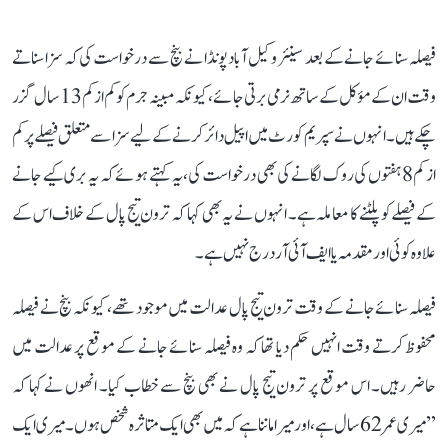
فیصلہ سنائے جانے کے بعد سینئر وکیل آباد پونڈا نے بنچ سے درخواست کی کہ سزا سناتے
وقت ان کے مؤکل کے ساتھ نرمی برتی جائے، کیونکہ مبینہ جرم کو کم از کم 13 سال گزر
چکے ہیں۔ انہوں نے سپریم کورٹ میں اپیل دائر کرنے کے لیے سزا سے متعلق فیصلے پر کم
از کم 8 ہفتوں کی روک لگانے کی بھی درخواست کی، یہ کہتے ہوئے کہ یہ بری کیے جانے
کے فیصلے کو پلٹنے کا معاملہ ہے۔ انہوں نے یہ بھی کہا کہ ترون تیج پال کے خلاف اس کے
علاوہ کوئی اور مقدمہ یا ایف آئی آر درج نہیں ہے۔
فیصلہ سنائے جانے کے وقت ترون تیج پال عدالت میں موجود تھے، کیونکہ بنچ نے فیصلہ
محفوظ کرتے وقت انہیں حکم دیا تھا کہ وہ فیصلہ سنائے جانے کے موقع پر عدالت میں
حاضر رہیں۔ اس موقع پر ترون تیج پال نے بھی بنچ سے خطاب کیا۔ انھوں نے کہا کہ
’’میری عمر 62 سال ہے، اور میرا ماننا ہے کہ میں بھی ایک متاثرہ شخص ہوں۔ میری ایک