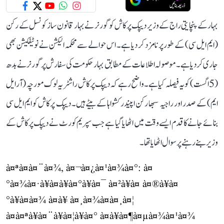
بہار کے پنچایتی راج کے وزیر دیپک پرکاش کو گورنر نے بہار قانون ساز کونسل کے رکن
(ایم ایل سی) کے طور پر نامزد کر دیا ہے۔ اس حوالے سے محکمہ الیکشن نے نوٹیفکیشن بھی
جاری کر دیا ہے۔ موصولہ اطلاعات کے مطابق بہار حکومت کی سفارش پر گورنر نے بدھ
(5 اگست) کو یہ فیصلہ کیا ہے۔ واضح رہے کہ دیپک پرکاش راشٹریہ لوک مورچہ (آر ایل
ایم) کے صدر اور راجیہ سبھا رکن اپیندر کشواہا کے بیٹے ہیں۔ دیپک پرکاش کو ایم ایل سی
بنائے جانے کا قدم ایسے وقت میں اٹھایا گیا ہے جب سپریم کورٹ نے دیپک پرکاش کے
وزیر بنے رہنے پر سوال اٹھایا تھا۔
à¤ªà¤à¤¨à¤¾, à¤¬à¤¿à¤¹à¤¾à¤°: à¤
°à¤¾à¤·à¥à¤à¥à¤°à¥à¤¯ à¤²à¥à¤ à¤®à¥à¤
°à¥à¤à¤¾ à¤à¥ à¤¸à¤¾à¤à¤¸à¤¦
à¤à¤ªà¥à¤¨à¥à¤¦à¥à¤° à¤à¥à¤¶à¤µà¤¾à¤¹à¤¾