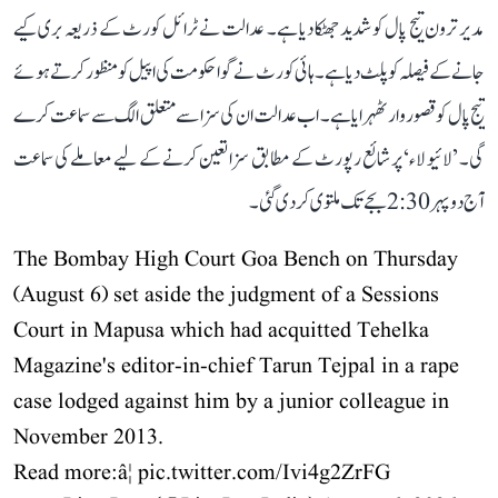
مدیر ترون تیج پال کو شدید جھٹکا دیا ہے۔ عدالت نے ٹرائل کورٹ کے ذریعہ بری کیے
جانے کے فیصلہ کو پلٹ دیا ہے۔ ہائی کورٹ نے گوا حکومت کی اپیل کو منظور کرتے ہوئے
تیج پال کو قصوروار ٹھہرایا ہے۔ اب عدالت ان کی سزا سے متعلق الگ سے سماعت کرے
گی۔ ’لائیو لاء‘ پر شائع رپورٹ کے مطابق سزا تعین کرنے کے لیے معاملے کی سماعت
آج دوپہر 2:30 بجے تک ملتوی کر دی گئی۔
The Bombay High Court Goa Bench on Thursday
(August 6) set aside the judgment of a Sessions
Court in Mapusa which had acquitted Tehelka
Magazine's editor-in-chief Tarun Tejpal in a rape
case lodged against him by a junior colleague in
November 2013.
Read more:â¦
pic.twitter.com/Ivi4g2ZrFG