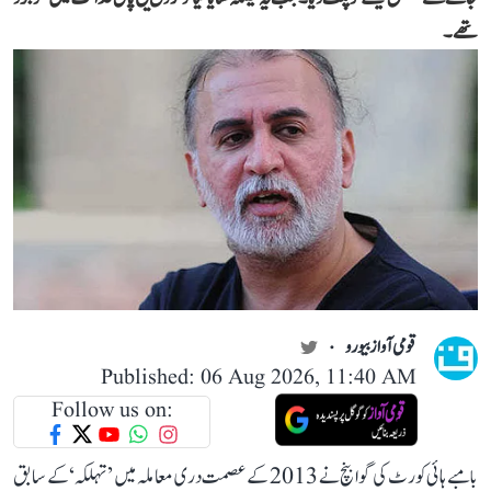
تھے۔
قومی آواز بیورو
Published: 06 Aug 2026, 11:40 AM
Follow us on:
بامبے ہائی کورٹ کی گوا بنچ نے 2013 کے عصمت دری معاملہ میں ’تہلکہ‘ کے سابق