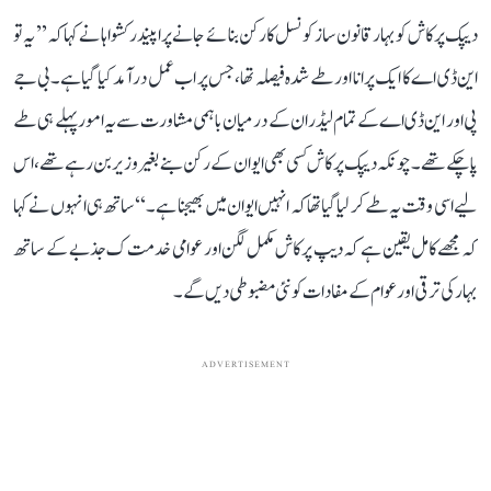
دیپک پرکاش کو بہار قانون ساز کونسل کا رکن بنائے جانے پر اپیندر کشواہا نے کہا کہ ’’ یہ تو
این ڈی اے کا ایک پرانا اور طے شدہ فیصلہ تھا، جس پر اب عمل درآمد کیا گیا ہے۔ بی جے
پی اور این ڈی اے کے تمام لیڈران کے درمیان باہمی مشاورت سے یہ امور پہلے ہی طے
پا چکے تھے۔ چونکہ دیپک پرکاش کسی بھی ایوان کے رکن بنے بغیر وزیر بن رہے تھے، اس
لیے اسی وقت یہ طے کر لیا گیا تھا کہ انہیں ایوان میں بھیجنا ہے۔‘‘ ساتھ ہی انہوں نے کہا
کہ مجھے کامل یقین ہے کہ دیپ پرکاش مکمل لگن اور عوامی خدمت ک جذبے کے ساتھ
بہار کی ترقی اور عوام کے مفادات کو نئی مضبوطی دیں گے۔
ADVERTISEMENT