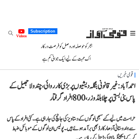
Subscription
Videos
ہجر کو حوصلہ اور وصل کو فرصت درکار
اک محبت کے لیے ایک جوانی کم ہے
قومی خبریں
احمد آباد: غیر قانونی بنگلہ دیشیوں پر بڑی کارروائی، چندولا جھیل کے
پاس بنی بستی پر چلا بلڈوزر، 800 افراد گرفتار
حراست میں لیے گئے سبھی لوگوں کے دستاویز کی جانچ کی جا رہی ہے۔ کئی افراد کے پاس
سے ہندوستانی آدھار کارڈ بھی برآمد ہوئے ہیں۔ پولیس ان لوگوں کے موبائل ضبط
کرکے ڈیجیٹل ڈاٹا کی پڑتال کر رہی ہے۔