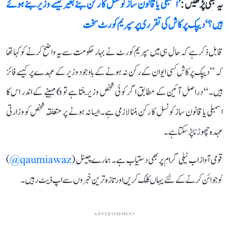
یہ بھی پڑھیں :
’اسمبلی یا قانون ساز کونسل کا رکن بنے بغیر کیسے وزیر بنے ہوئے
ہیں؟‘ دیپک پرکاش کی تقرری پر سپریم کورٹ سخت
قابل ذکر ہے کہ حال ہی میں سپریم کورٹ نے بہار حکومت سے یہ واضح کرنے کو کہا تھا
کہ ’’دیپک پرکاش کسی ایوان کے رکن نہ ہونے کے باوجود وزیر کے عہدے پر کیسے فائز
ہیں۔‘‘ دراصل آئین کے مطابق اگر کوئی شخص وزیر بنتا ہے تو 6 مہینے کے اندر اس کا
اسمبلی یا قانون ساز کونسل کا رکن بننا لازمی ہے۔ ایسا نہ ہونے پر متعلقہ شخص کو وزارتی
عہدہ چھوڑنا پڑ سکتا ہے۔
قومی آواز اب ٹیلی گرام پر بھی دستیاب ہے۔ ہمارے چینل (
qaumiawaz@
)
کو جوائن کرنے کے لئے یہاں کلک کریں اور تازہ ترین خبروں سے اپ ڈیٹ رہیں۔
ADVERTISEMENT