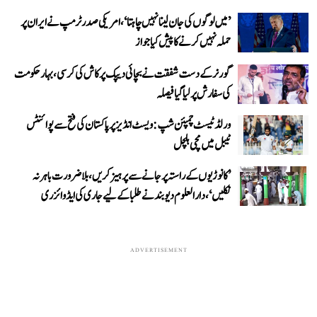
’میں لوگوں کی جان لینا نہیں چاہتا‘، امریکی صدر ٹرمپ نے ایران پر
حملہ نہیں کرنے کا پیش کیا جواز
گورنر کے دست شفقت نے بچائی دیپک پرکاش کی کرسی، بہار حکومت
کی سفارش پر لیا گیا فیصلہ
ورلڈ ٹیسٹ چمپئن شپ: ویسٹ انڈیز پر پاکستان کی فتح سے پوائنٹس
ٹیبل میں مچی ہلچل
’کانوڑیوں کے راستہ پر جانے سے پرہیز کریں، بلاضرورت باہر نہ
نکلیں‘، دارالعلوم دیوبند نے طلبا کے لیے جاری کی ایڈوائزری
ADVERTISEMENT