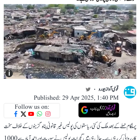
i
قومی آواز بیورو
Published: 29 Apr 2025, 1:40 PM
Follow us on:
پہلگام حملے کے بعد ملک کی کئی ریاستوں کی پولیس غیر قانونی پناہ گزینوں کے خلاف سخت
کارروائی کر رہی ہے۔ حال ہی میں گجرات پولیس نے سورت اور احمد آباد سے 1000