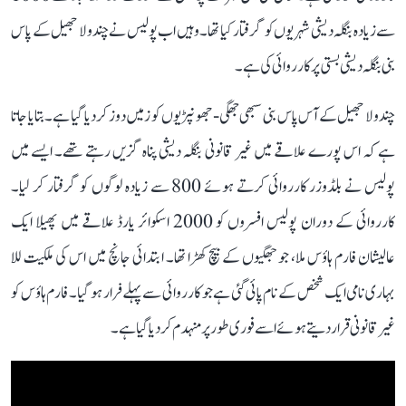
سے زیادہ بنگلہ دیشی شہریوں کو گرفتار کیا تھا۔ وہیں اب پولیس نے چندولا جھیل کے پاس
بنی بنگلہ دیشی بستی پر کارروائی کی ہے۔
چندولا جھیل کے آس پاس بنی سبھی جھگی-جھونپڑیوں کو زمیں دوز کر دیا گیا ہے۔ بتایا جاتا
ہے کہ اس پورے علاقے میں غیر قانونی بنگلہ دیشی پناہ گزیں رہتے تھے۔ ایسے میں
پولیس نے بلڈوزر کارروائی کرتے ہوئے 800 سے زیادہ لوگوں کو گرفتار کر لیا۔
کارروائی کے دوران پولیس افسروں کو 2000 اسکوائر یارڈ علاقے میں پھیلا ایک
عالیشان فارم ہاؤس ملا، جو جھگیوں کے بیچ کھڑا تھا۔ ابتدائی جانچ میں اس کی ملکیت للا
بہاری نامی ایک شخص کے نام پائی گئی ہے جو کارروائی سے پہلے فرار ہو گیا۔ فارم ہاؤس کو
غیر قانونی قرار دیتے ہوئے اسے فوری طور پر منہدم کر دیا گیا ہے۔