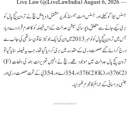
August 6, 2026
— Live Law (@LiveLawIndia)
جسٹس نیلا گوکھلے اور جسٹس امت جمسنڈیکر پر مشتمل ڈویژنل بنچ نے ترون تیج پال کو
بری کیے جانے سے متعلق ماپوسا کی سیشن عدالت کے اس فیصلہ کو کالعدم قرار دے دیا،
جس میں ترون تیج پال کو نومبر 2013 میں ان کی ایک جونیئر خاتون ساتھی کی جانب سے
درج کرائے گئے عصمت دری کے مقدمہ میں بری کر دیا گیا تھا۔ جب یہ فیصلہ سنایا گیا تو
ترون تیج پال عدالت میں موجود تھے۔ بنچ نے انہیں تعزیرات ہند کی دفعات (F)
(2)376 اور (K)(2)376 اور 354 اے اور 354 بی کے تحت عصمت دری اور
جنسی ہراسانی کے جرائم کا مجرم ٹھہرایا۔
ADVERTISEMENT