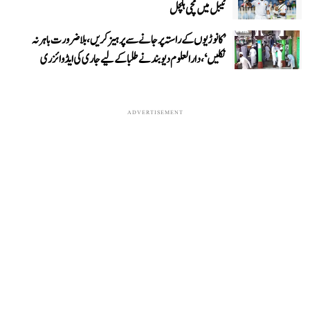
ٹیبل میں مچی ہلچل
’کانوڑیوں کے راستہ پر جانے سے پرہیز کریں، بلاضرورت باہر نہ
نکلیں‘، دارالعلوم دیوبند نے طلبا کے لیے جاری کی ایڈوائزری
ADVERTISEMENT