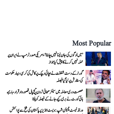
Most Popular
’میں لوگوں کی جان لینا نہیں چاہتا‘، امریکی صدر ٹرمپ نے ایران پر
حملہ نہیں کرنے کا پیش کیا جواز
گورنر کے دست شفقت نے بچائی دیپک پرکاش کی کرسی، بہار حکومت
کی سفارش پر لیا گیا فیصلہ
عصمت دری معاملہ میں سینئر صحافی ترون تیج پال قصوروار قرار، بامبے
ہائی کورٹ نے بری کیے جانے کے فیصلہ کو پلٹا
ورلڈ ٹیسٹ چمپئن شپ: ویسٹ انڈیز پر پاکستان کی فتح سے پوائنٹس