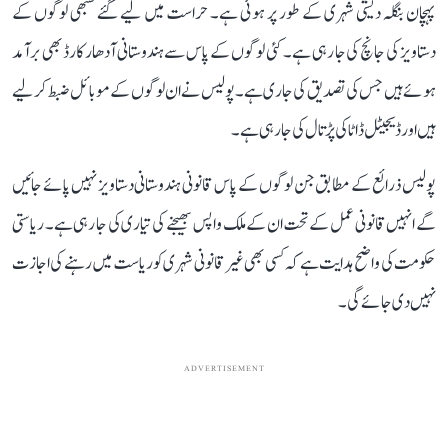
پہچان بنگلہ دیشی شہری کے طور پر ہوئی ہے۔ حراست میں لیے گئے سبھی لوگوں کے
دستاویز کی جانچ کی جا رہی ہے۔ کئی لوگوں کے پاس سے ہندوستانی آدھار کارڈ بھی برآمد
ہوئے ہیں جس کی تصدیق کی جاری ہے۔ پولیس نے ان لوگوں کے موبائل ضبط کر لیے
ہیں اور ڈیجیٹل ڈاٹا کی پڑتال کی جا رہی ہے۔
پولیس ذرائع کے مطابق جن لوگوں کے پاس قانونی ہندوستانی دستاویز نہیں پائے جائیں
گے انہیں قانونی عمل کے تحت ان کے ملک واپس بھیجنے کی تیاری کی جا رہی ہے۔ ریاستی
حکومت کی واضح ہدایت ہے کہ کسی بھی غیر قانونی شہری کو ریاست میں رہنے کی اجازت
نہیں دی جائے گی۔
ADVERTISEMENT