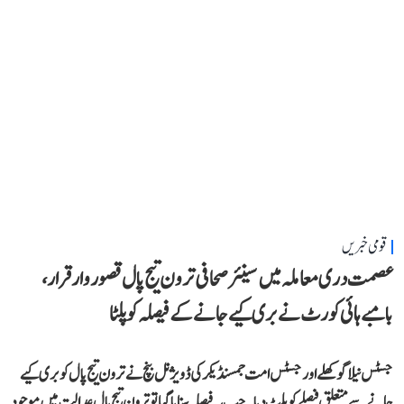
قومی خبریں
عصمت دری معاملہ میں سینئر صحافی ترون تیج پال قصوروار قرار،
بامبے ہائی کورٹ نے بری کیے جانے کے فیصلہ کو پلٹا
جسٹس نیلا گوکھلے اور جسٹس امت جمسنڈیکر کی ڈویژنل بنچ نے ترون تیج پال کو بری کیے
جانے سے متعلق فیصلے کو پلٹ دیا۔ جب یہ فیصلہ سنایا گیا تو ترون تیج پال عدالت میں موجود