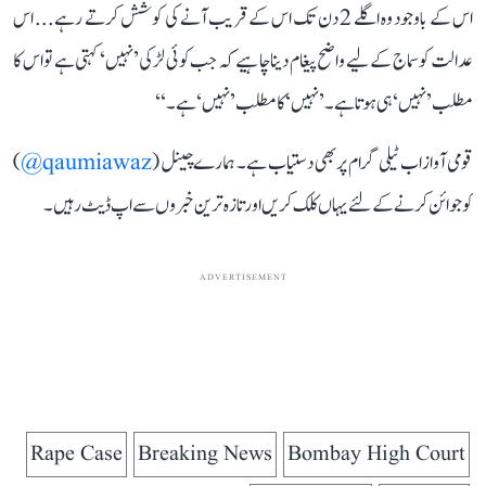
اس کے باوجود وہ اگلے 2 دن تک اس کے قریب آنے کی کوشش کرتے رہے... اس
عدالت کو سماج کے لیے واضح پیغام دینا چاہیے کہ جب کوئی لڑکی ’نہیں‘ کہتی ہے تو اس کا
مطلب ’نہیں‘ ہی ہوتا ہے۔ ’نہیں‘ کا مطلب ’نہیں‘ ہے۔‘‘
قومی آواز اب ٹیلی گرام پر بھی دستیاب ہے۔ ہمارے چینل (
qaumiawaz@
)
کو جوائن کرنے کے لئے یہاں کلک کریں اور تازہ ترین خبروں سے اپ ڈیٹ رہیں۔
ADVERTISEMENT
Rape Case
Breaking News
Bombay High Court