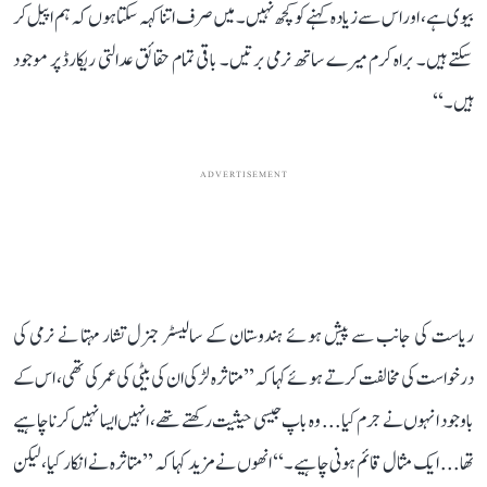
بیوی ہے، اور اس سے زیادہ کہنے کو کچھ نہیں۔ میں صرف اتنا کہہ سکتا ہوں کہ ہم اپیل کر
سکتے ہیں۔ براہ کرم میرے ساتھ نرمی برتیں۔ باقی تمام حقائق عدالتی ریکارڈ پر موجود
ہیں۔‘‘
ADVERTISEMENT
ریاست کی جانب سے پیش ہوئے ہندوستان کے سالیسٹر جنرل تشار مہتا نے نرمی کی
درخواست کی مخالفت کرتے ہوئے کہا کہ ’’متاثرہ لڑکی ان کی بیٹی کی عمر کی تھی، اس کے
باوجود انہوں نے جرم کیا... وہ باپ جیسی حیثیت رکھتے تھے، انہیں ایسا نہیں کرنا چاہیے
تھا... ایک مثال قائم ہونی چاہیے۔‘‘ انھوں نے مزید کہا کہ ’’متاثرہ نے انکار کیا، لیکن