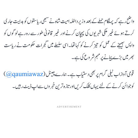
واضح رہے کہ پہلگام حملے کے بعد وزیر داخلہ امیت شاہ نے سبھی ریاستوں کو ہدایت جاری
کرتے ہوئے غیر ملکی شہریوں کی پہچان کرنے اور غیر قانونی طور سے رہ رہے لوگوں کو
واپس بھیجنے کے عمل کو تیز کرنے کو کہا تھا۔ اسی سلسلے میں گجرات حکومت نے ریاست
بھر میں بڑے پیمانے پر مہم شروع کی ہے۔
قومی آواز اب ٹیلی گرام پر بھی دستیاب ہے۔ ہمارے چینل (
qaumiawaz@
)
کو جوائن کرنے کے لئے یہاں کلک کریں اور تازہ ترین خبروں سے اپ ڈیٹ رہیں۔
ADVERTISEMENT