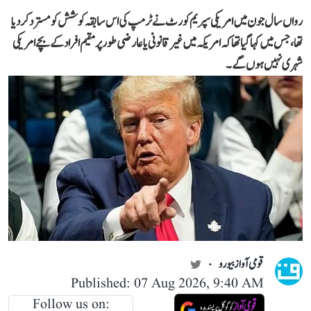
رواں سال جون میں امریکی سپریم کورٹ نے ٹرمپ کی اس سابقہ کوشش کو مسترد کر دیا
تھا، جس میں کہا گیا تھا کہ امریکہ میں غیر قانونی یا عارضی طور پر مقیم افراد کے بچے امریکی
شہری نہیں ہوں گے۔
قومی آواز بیورو
Published: 07 Aug 2026, 9:40 AM
Follow us on: