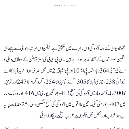
ADVERTISEMENT
عمومًا دیوالی کے بعد آلودگی اس زمرے میں پہنچتی ہے، لیکن اس مرتبہ دیوالی سے پہلے ہی
سنگین صورتحال کے آثار ظاہر ہو رہے ہیں۔ سی پی سی بی کی ایئر بلیٹن کے مطابق دہلی کا
اے کیو آئی 364 رہا، جبکہ پی ایم 10 اور پی ایم 2.5 میں بھی اضافہ ہوا۔ فرید آباد کا اے
کیو آئی 238، غازی آباد کا 305، گریٹر نوئیڈا کا 254، گروگرام کا 247 اور نوئیڈا
کا 300 رہا۔ آنند وہار میں آلودگی کی سطح 413، جہانگیر پوری میں 416، اور وویک وہار
میں 407 ریکارڈ کی گئی۔ تین علاقوں میں آلودگی کی سطح سنگین رہی، 25 مقامات پر یہ
بے حد خراب اور محض تین جگہوں پر خراب سطح پر ریکارڈ ہوئی۔