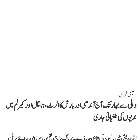
قومی خبریں
دہلی سے بہار تک آج آندھی اور بارش کا الرٹ، ہماچل اور کیرلم میں
ندیوں کی طغیانی جاری
اتر پردیش میں مانسون کی تباہی جاری ہے۔ پریاگ راج، فتح پور، مرزا پور، رائے بریلی،