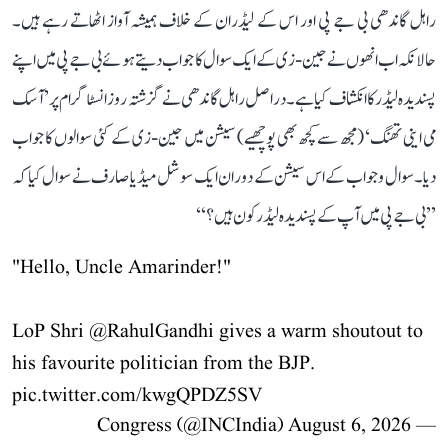
راہل گاندھی بی جے پی اور اس کے لیڈران کے خلاف ہمیشہ آواز اٹھاتے رہے ہیں۔
حالانکہ اب انھوں نے جین-زی کے ایک سوال کا جواب دیتے ہوئے بی جے پی میں اپنے
پسندیدہ لیڈر کا انکشاف کیا ہے۔ دراصل راہل گاندھی نے گزشتہ روز انسٹاگرام پر ’آسک
می اینی تھنگ‘ (مجھ سے کچھ بھی پوچھیے) سیشن میں جین-زی کے کئی سوالوں کا جواب
دیا۔ سوال و جواب کے اس سیشن کے دوران ایک سوشل میڈیا صارف نے سوال کیا کہ
’’بی جے پی میں آپ کے پسندیدہ لیڈر کون ہیں؟‘‘
"Hello, Uncle Amarinder!"
LoP Shri
@RahulGandhi
gives a warm shoutout to
his favourite politician from the BJP.
pic.twitter.com/kwgQPDZ5SV
August 6, 2026
— Congress (@INCIndia)