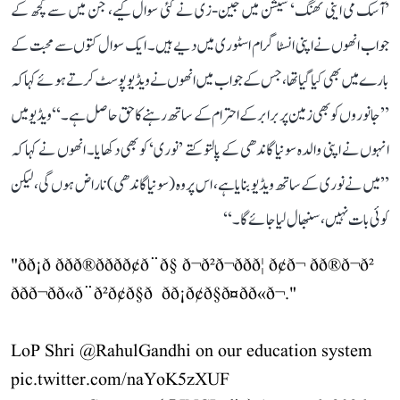
’آسک می اینی تھنگ‘ سیشن میں جین-زی نے کئی سوال کیے، جن میں سے کچھ کے
جواب انھوں نے اپنی انسٹاگرام اسٹوری میں دیے ہیں۔ ایک سوال کتوں سے محبت کے
بارے میں بھی کیا گیا تھا، جس کے جواب میں انھوں نے ویڈیو پوسٹ کرتے ہوئے کہا کہ
’’جانوروں کو بھی زمین پر برابر کے احترام کے ساتھ رہنے کا حق حاصل ہے۔‘‘ ویڈیو میں
انہوں نے اپنی والدہ سونیا گاندھی کے پالتو کتے ’نوری‘ کو بھی دکھایا۔ انھوں نے کہا کہ
’’میں نے نوری کے ساتھ ویڈیو بنایا ہے، اس پر وہ (سونیا گاندھی) ناراض ہوں گی، لیکن
کوئی بات نہیں، سنبھال لیا جائے گا۔‘‘
"ðð¡ð ððð®ððð­ð¢ð¨ð§ ð¬ð²ð¬ð­ðð¦ ð¢ð¬ ðð®ð¬ð²
ððð¬ð­ð«ð¨ð²ð¢ð§ð ð­ð¡ð¢ð§ð¤ðð«ð¬."
LoP Shri
@RahulGandhi
on our education system
pic.twitter.com/naYoK5zXUF