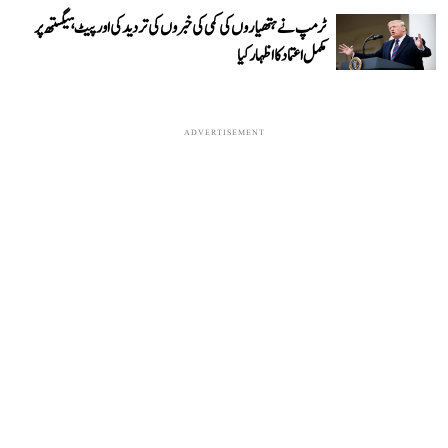
ٹرمپ نے ہتھیاروں کی کمی کی خبروں کی تردید کی اور پیٹ ہیگستھ پر
مکمل اعتماد کا اظہار کیا
ADVERTISEMENT