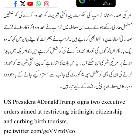
امریکی صدر ڈونالڈ ٹرمپ کی حکومت پیدائشی شہریت کو محدود کرنے کی کوششیں
مسلسل جاری رکھے ہوئے ہے۔ اس معاملہ میں ٹرمپ نے محدود دائرۂ کار والے 2 نئے
صدارتی احکامات پر دستخط بھی کر دیے ہیں۔ ٹرمپ نے جمعرات کو اپنے بیان میں کہا کہ وہ
ایک بار پھر ان لوگوں کی تعداد محدود کرنے کی کوشش کر رہے ہیں جو امریکہ میں پیدا
ہونے پر امریکی شہری بن سکتے ہیں۔ یہ اس بات کا اشارہ ہے کہ پیدائشی شہریت کو محدود
کرنے کی ان کی پہلی کوشش سپریم کورٹ کی جانب سے مسترد کیے جانے کے باوجود وہ
دوبارہ اس معاملے پر پیش رفت کے لیے تیار ہیں۔
US President
#DonaldTrump
signs two executive
orders aimed at restricting birthright citizenship
and curbing birth tourism.
pic.twitter.com/geVVztdVco