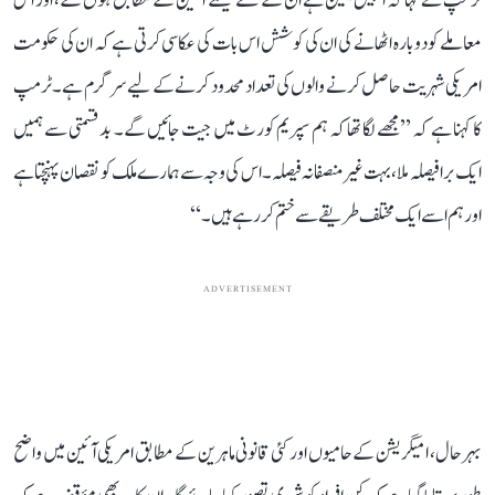
ٹرمپ نے کہا کہ انہیں یقین ہے ان کے نئے فیصلے آئین کے مطابق ہوں گے، اور اس
معاملے کو دوبارہ اٹھانے کی ان کی کوشش اس بات کی عکاسی کرتی ہے کہ ان کی حکومت
امریکی شہریت حاصل کرنے والوں کی تعداد محدود کرنے کے لیے سرگرم ہے۔ ٹرمپ
کا کہنا ہے کہ ’’مجھے لگا تھا کہ ہم سپریم کورٹ میں جیت جائیں گے۔ بدقسمتی سے ہمیں
ایک برا فیصلہ ملا، بہت غیر منصفانہ فیصلہ۔ اس کی وجہ سے ہمارے ملک کو نقصان پہنچتا ہے
اور ہم اسے ایک مختلف طریقے سے ختم کر رہے ہیں۔‘‘
ADVERTISEMENT
بہرحال، امیگریشن کے حامیوں اور کئی قانونی ماہرین کے مطابق امریکی آئین میں واضح