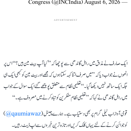
August 6, 2026
— Congress (@INCIndia)
ADVERTISEMENT
ایک صارف نے مذاق میں راہل گاندھی سے پوچھا کہ ’’کیا آپ بیٹ مین ہیں؟‘‘ اس پر
انھوں نے جواب دیا کہ ’’میں صرف اتنا کہہ سکتا ہوں کہ مجھے اور بیٹ مین کو کبھی ایک ہی
جگہ ایک ساتھ نہیں دیکھا گیا۔‘‘ تعلیمی نظام سے متعلق پوچھے گئے ایک سوال کے جواب
میں راہل گاندھی نے کہا کہ ’’تعلیمی نظام مفکرین کو تباہ کرنے میں مصروف ہے۔‘‘
قومی آواز اب ٹیلی گرام پر بھی دستیاب ہے۔ ہمارے چینل (
qaumiawaz@
)
کو جوائن کرنے کے لئے یہاں کلک کریں اور تازہ ترین خبروں سے اپ ڈیٹ رہیں۔