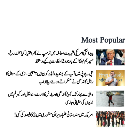
Most Popular
پیدائشی امریکی شہریت معاملہ میں ٹرمپ نے پھر اختیار کیا سخت رخ،
’سپریم جھٹکا‘ کے باوجود 2 احکامات پر کیے دستخط
’بی جے پی میں آپ کے پسندیدہ لیڈر کون ہیں؟‘ جین-زی کے سوال کا
راہل گاندھی نے مسکراتے ہوئے دیا جواب
دہلی سے بہار تک آج آندھی اور بارش کا الرٹ، ہماچل اور کیرلم میں
ندیوں کی طغیانی جاری
امریکہ میں ہندوستانی طلباء ویزا کی منظوری میں 62 فیصد کی کمی!