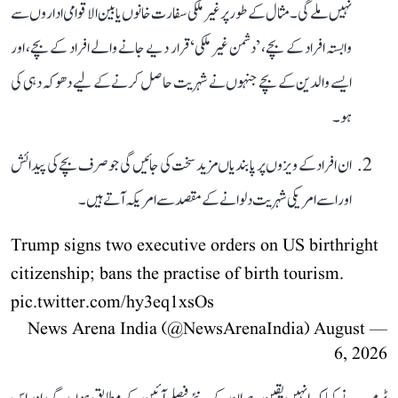
نہیں ملے گی۔ مثال کے طور پر غیر ملکی سفارت خانوں یا بین الاقوامی اداروں سے
وابستہ افراد کے بچے، ’دشمن غیر ملکی‘ قرار دیے جانے والے افراد کے بچے، اور
ایسے والدین کے بچے جنہوں نے شہریت حاصل کرنے کے لیے دھوکہ دہی کی
ہو۔
ان افراد کے ویزوں پر پابندیاں مزید سخت کی جائیں گی جو صرف بچے کی پیدائش
اور اسے امریکی شہریت دلوانے کے مقصد سے امریکہ آتے ہیں۔
Trump signs two executive orders on US birthright
citizenship; bans the practise of birth tourism.
pic.twitter.com/hy3eq1xsOs
August
— News Arena India (@NewsArenaIndia)
6, 2026