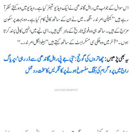
اس سوال کے جواب میں راہل گاندھی نے ایک ویڈیو شیئر کیا ہے۔ ویڈیو میں وہ کہتے نظر آ
رہے ہیں ’’کیپٹن امرندر سنگھ۔ میں نے ان کے ساتھ کافی کام کیا ہے۔ وہ بہت پرسکون
مزاج کے ہیں۔ ساتھ ہی وہ فوجی تاریخ کے ماہر بھی ہیں۔ اسی لیے میں انہیں کافی پسند کرتا
ہوں۔‘‘ آخر میں وہ ہلکی سی مسکراہٹ کے ساتھ کہتے ہیں ’’ہیلو انکل امرندر۔‘‘
یہ بھی پڑھیں :
چھاتروں کی گونج: ’بی جے پی راہل گاندھی سے ڈر رہی‘، پریاگ
راج میں پروگرام کی بکنگ منسوخ ہونے پر کانگریس کا سخت ردعمل
ADVERTISEMENT