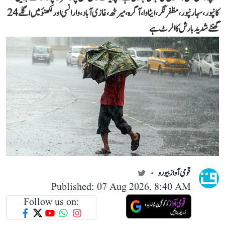
کانپور، سہارنپور، مظفر نگر، ایٹاوا، آگرہ، میرٹھ، غازی آباد، وارانسی اور لکھنؤ میں اگلے 24
گھنٹے شدید بارش کا الرٹ ہے
قومی آواز بیورو
Published: 07 Aug 2026, 8:40 AM
Follow us on: