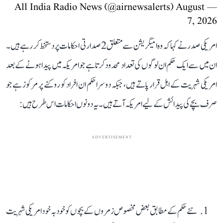
August
— All India Radio News (@airnewsalerts)
7, 2026
امریکی صدر نے کہا کہ وہ امیگریشن سے متعلق 2 صدارتی احکامات پر دستخط کر رہے ہیں۔
ان میں سے ایک حکم ان لوگوں کی تعداد محدود کرتا ہے جو امریکہ میں پیدا ہونے کے بعد
امریکی شہریت کے اہل قرار پاتے ہیں، جبکہ دوسرا حکم ان افراد کو روکنے پر مرکوز ہے جو
صرف بچے کی پیدائش کے لیے امریکہ آتے ہیں۔ یہ دونوں احکامات اس طرح ہیں:
ADVERTISEMENT
نئے حکم کے مطابق بعض مخصوص زمروں کے بچوں کو خود بہ خود امریکی شہریت