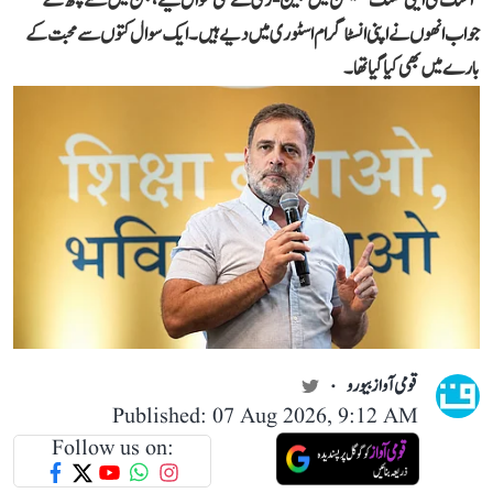
’آسک می اینی تھنگ‘ سیشن میں جین-زی نے کئی سوال کیے، جن میں سے کچھ کے
جواب انھوں نے اپنی انسٹاگرام اسٹوری میں دیے ہیں۔ ایک سوال کتوں سے محبت کے
بارے میں بھی کیا گیا تھا۔
قومی آواز بیورو
Published: 07 Aug 2026, 9:12 AM
Follow us on: