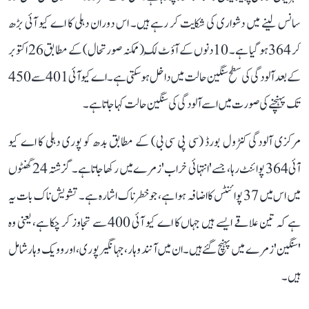
سانس لینے میں دشواری کی شکایت کر رہے ہیں۔ اس دوران دہلی کا اے کیو آئی بڑھ
کر 364 ہو گیا ہے۔ 10 دنوں کے آؤٹ لُک (ممکنہ صورتحال) کے مطابق 26 اکتوبر
کے بعد آلودگی کی سطح سنگین حالت میں داخل ہو سکتی ہے۔ اے کیو آئی 401 سے 450
تک پہنچنے کی صورت میں اسے آلودگی کی سنگین حالت کہا جاتا ہے۔
مرکزی آلودگی کنٹرول بورڈ (سی پی سی بی) کے مطابق بدھ کو پوری دہلی کا اے کیو
آئی 364 پوائنٹ رہا، جسے 'انتہائی خراب' زمرے میں رکھا جاتا ہے۔ گزشتہ 24 گھنٹوں
میں اس میں 37 پوائنٹس کا اضافہ ہوا ہے، جو خطرناک اشارہ ہے۔ تشویش ناک بات یہ
ہے کہ تین علاقے ایسے ہیں جہاں کا اے کیو آئی 400 سے تجاوز کر چکا ہے، یعنی وہ
'سنگین' زمرے میں پہنچ گئے ہیں۔ ان میں آنند وہار، جہانگیر پوری، اور وویک وہار شامل
ہیں۔