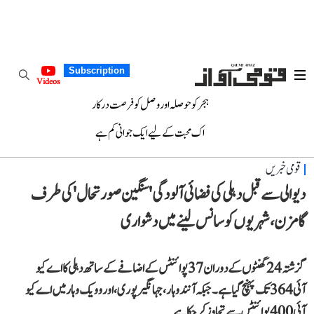
Subscription
Videos
ہجر کو حوصلہ اور وصل کو فرصت درکار
اک محبت کے لیے ایک جوانی کم ہے
قومی خبریں
دیوالی سے قبل دہلی کی فضائی آلودگی 'سنگین صورتحال' کی طرف
گامزن، شہریوں کو سانس لینے میں دشواری
گزشتہ 24 گھنٹوں کے دوران 37 پوائنٹس کے اضافے کے ساتھ دہلی کا اے کیو
آئی 364 تک پہنچ گیا ہے۔ جبکہ آنند وہار، جہانگیر پوری، اور وویک وہار میں اے کیو
آئی 400 پوائنٹس سے تجاوز کر چکا ہے