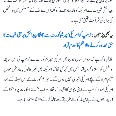
طور پر بتایا گیا ہے کہ کن افراد کو شہری تصور کیا جائے گا۔ ان کا یہ بھی مؤقف ہے کہ
پیدائشی شہریت سے امریکہ کو فائدہ ہوتا ہے کیونکہ اس سے ملک کے مستقبل میں ہر شخص
کی برابر کی شراکت یقینی بنتی ہے۔
یہ بھی پڑھیں :
ٹرمپ کو امریکی سپریم کورٹ سے جھٹکا، پیدائش پر مبنی شہریت کا
حق محدود کرنے والا حکم کالعدم قرار
قابل ذکر ہے کہ رواں سال جون میں امریکی سپریم کورٹ نے ٹرمپ کی اس سابقہ
کوشش کو مسترد کر دیا تھا، جس میں کہا گیا تھا کہ امریکہ میں غیر قانونی یا عارضی طور پر
مقیم افراد کے بچے امریکی شہری نہیں ہوں گے۔ سپریم کورٹ کے اس فیصلہ کے بعد
امریکی صدر ٹرمپ نے اپنی مایوسی کا اظہار کیا تھا، اور اب 2 نئے احکامات پر دستخط کے
ذریعہ انھوں نے اپنے فیصلہ کو نئے طریقے سے نافذ کرنے والا قدم اٹھا دیا ہے۔