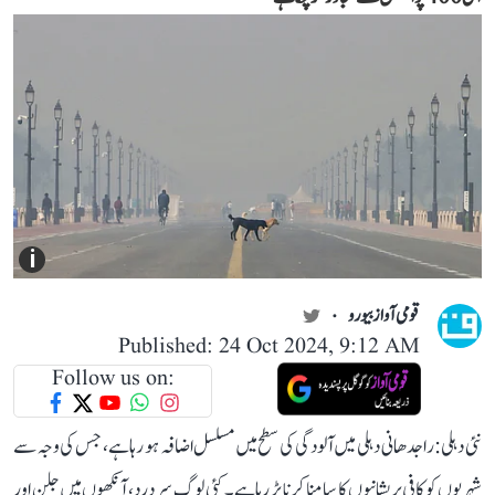
i
قومی آواز بیورو
Published: 24 Oct 2024, 9:12 AM
Follow us on:
نئی دہلی: راجدھانی دہلی میں آلودگی کی سطح میں مسلسل اضافہ ہو رہا ہے، جس کی وجہ سے
شہریوں کو کافی پریشانیوں کا سامنا کرنا پڑ رہا ہے۔ کئی لوگ سر درد، آنکھوں میں جلن اور