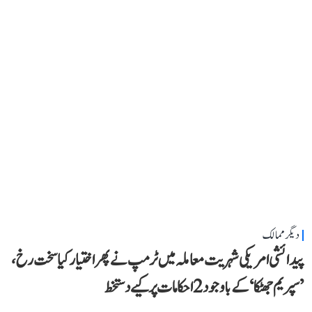
دیگر ممالک
پیدائشی امریکی شہریت معاملہ میں ٹرمپ نے پھر اختیار کیا سخت رخ،
’سپریم جھٹکا‘ کے باوجود 2 احکامات پر کیے دستخط