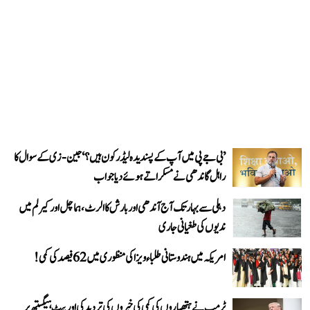
’بی جے پی میں آپ کے پسندیدہ لیڈر کون ہیں؟‘ جین-زی کے سوال کا
راہل گاندھی نے مسکراتے ہوئے دیا جواب
دہلی سے بہار تک آج آندھی اور بارش کا الرٹ، ہماچل اور کیرلم میں
ندیوں کی طغیانی جاری
امریکہ میں ہندوستانی طلباء ویزا کی منظوری میں 62 فیصد کی کمی!
ٹرمپ نے ہتھیاروں کی کمی کی خبروں کی تردید کی اور پیٹ ہیگستھ پر