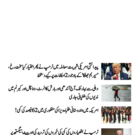
پیدائشی امریکی شہریت معاملہ میں ٹرمپ نے پھر اختیار کیا سخت رخ،
’سپریم جھٹکا‘ کے باوجود 2 احکامات پر کیے دستخط
دہلی سے بہار تک آج آندھی اور بارش کا الرٹ، ہماچل اور کیرلم میں
ندیوں کی طغیانی جاری
امریکہ میں ہندوستانی طلباء ویزا کی منظوری میں 62 فیصد کی کمی!
ٹرمپ نے ہتھیاروں کی کمی کی خبروں کی تردید کی اور پیٹ ہیگستھ پر