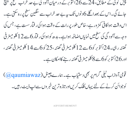
پیش گوئی کے مطابق، 24 سے 26 اکتوبر کے درمیان آلودگی بے حد خراب سطح پر پہنچ
جائے گی۔ اس کے بعد اگلے 6 دنوں تک یہ بے حد خراب سے سنگین سطح پر رہ سکتی ہے۔
اس وقت ہوا کافی کمزور ہے، خاص طور پر رات کے وقت ہوا کی رفتار سست ہے، جس کی
وجہ سے آلودگی کی سطح میں نمایاں اضافہ ہوا ہے۔ بدھ کو ہوا کی رفتار 6 سے 12 کلومیٹر فی
گھنٹہ رہی۔ 24 اکتوبر کو 6 سے 12 کلومیٹر فی گھنٹہ، 25 کو 6 سے 14 کلومیٹر فی گھنٹہ،
اور 26 اکتوبر کو 6 سے 8 کلومیٹر فی گھنٹہ رہنے کا امکان ہے۔
قومی آواز اب ٹیلی گرام پر بھی دستیاب ہے۔ ہمارے چینل (
qaumiawaz@
)
کو جوائن کرنے کے لئے یہاں کلک کریں اور تازہ ترین خبروں سے اپ ڈیٹ رہیں۔
ADVERTISEMENT