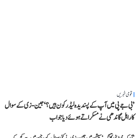
قومی خبریں
’بی جے پی میں آپ کے پسندیدہ لیڈر کون ہیں؟‘ جین-زی کے سوال
کا راہل گاندھی نے مسکراتے ہوئے دیا جواب