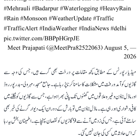
#Mehrauli
#Badarpur
#Waterlogging
#HeavyRain
#Rain
#Monsoon
#WeatherUpdate
#Traffic
#TrafficAlert
#IndiaWeather
#IndiaNews
#delhi
pic.twitter.com/BBPpHGrpJE
August 5,
— Meet Prajapati (@MeetPra82522063)
2026
میڈیا رپورٹس کے مطابق کچھ مقامات پر درخت بھی گرے ہیں، جس کی وجہ سے
گاڑیوں کو آمد و رفت میں مشکلات کا سامنا کرنا پڑ رہا ہے۔ جامع مسجد، مہرولی-بدرپور روڈ
اور ماڈل ٹاؤن وغیرہ علاقوں میں گھٹنوں تک پانی بھرا ہوا ہے، جس سے گاڑیوں کو نکلنے میں
کافی دشواری ہو رہی ہے۔ ماڈل ٹاؤن میں تو بارش کے دوران ایک دیوار گرنے کی خبر بھی
سامنے آئی ہے، جس کی زد میں آنے سے 9 گاڑیوں کو نقصان پہنچا ہے۔ اطمینان بخش یہ رہا
کہ اس حادثہ میں کسی کی جان نہیں گئی۔