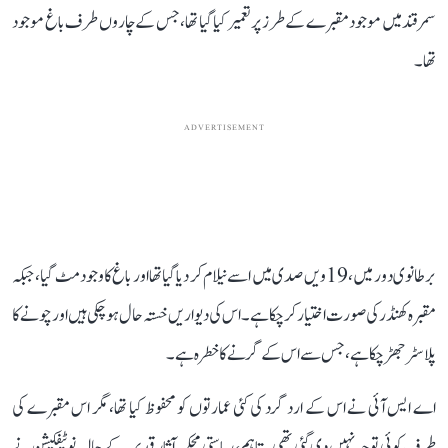
سمرقند میں موجود مقبرے کے طرز پر تعمیر کیا گیا تھا، جس کے چاروں طرف باغ موجود
تھا۔
ADVERTISEMENT
برطانوی دور میں، 19ویں صدی میں اسے نیلام کر دیا گیا تھا اور باغ کا وجود مٹ گیا، جبکہ
مقبرہ کھنڈر کی صورت اختیار کر چکا ہے۔ اس کی دیواریں خستہ حال ہو چکی ہیں اور چونے کا
پلاسٹر جھڑ چکا ہے، جس سے اس کے گرنے کا خطرہ ہے۔
اے ایس آئی نے اس کے ارد گرد کی کئی عمارتوں کو محفوظ کیا تھا، مگر اس مقبرے کی
طرف کوئی توجہ نہیں دی گئی تھی۔ تاہم، ریاستی محکمہ آثار قدیمہ کے حالیہ نوٹیفکیشن نے