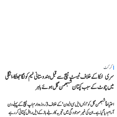
کرکٹ
سری لنکا کے خلاف ٹیسٹ میچ سے قبل ہندوستانی ٹیم کو لگا جھٹکا، انگلی
میں چوٹ کے سبب کپتان شبھمن گل ہوئے باہر
احتیاطاً شبھمن گل کو ’ایس ایل سی الیون‘ کے خلاف 3 روزہ وارم اپ میچ کے پہلے دن
آرام دیا گیا ہے۔ ان کی غیر موجودگی میں تجربہ کار بلے باز کے ایل راہل کپتانی کر رہے