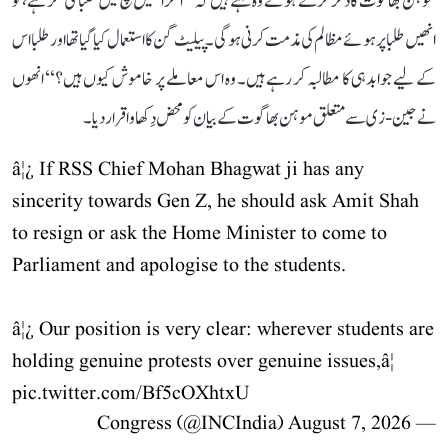
موہن بھاگوت کا ذکر کرتے ہوئے وہ کہتے ہیں کہ ’’اگر انھیں سچ میں طلبا کی فکر ہے، تو
انھیں طلبا پر ہوئے مظالم کی مذمت کرنی ہوگی۔ پیلیٹ گن کا استعمال کیا گیا تھا اور طلبا اس
کے لیے جوابدہی کا مطالبہ کر رہے ہیں۔ وہ اس معاملے پر خاموش کیوں ہیں؟‘‘ انھوں
نے جین-زی سے متعلق موہن بھاگوت کے بیان کو محض دِکھاوا قرار دیا۔
â¦¿ If RSS Chief Mohan Bhagwat ji has any
sincerity towards Gen Z, he should ask Amit Shah
to resign or ask the Home Minister to come to
Parliament and apologise to the students.
â¦¿ Our position is very clear: wherever students are
holding genuine protests over genuine issues,â¦
pic.twitter.com/Bf5cOXhtxU
August 7, 2026
— Congress (@INCIndia)