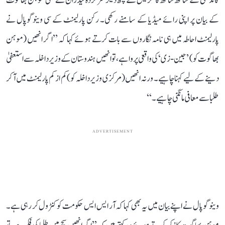
گاندھی کے ساتھ ساتھ کانگریس کے کچھ دیگر سرکردہ لیڈران نے بھی موہن بھاگوت
کے بیان پر اپنی رائے میڈیا کے سامنے رکھی۔ رکن پارلیمنٹ کے سی وینوگوپال نے
پارلیمنٹ احاطہ میں ہی نامہ نگاروں سے بات کرتے ہوئے کہا کہ ’’اگر انھیں (موہن
بھاگوت کو) ’جین-زی‘ کی واقعی پروا ہے، تو انھیں ہندوستان کے وزیر داخلہ سےا ستعفیٰ
دینے کے لیے کہنا چاہیے۔ ورنہ انھیں (مرکزی وزیر داخلہ کو) کم از کم پارلیمنٹ میں آ کر
طلبا سے معافی مانگنی چاہیے۔‘‘
ADVERTISEMENT
وینوگوپال نے اپنے بیان میں یہ بھی کہا کہ آر ایس ایس حکومت کو کنٹرول کر رہی ہے۔