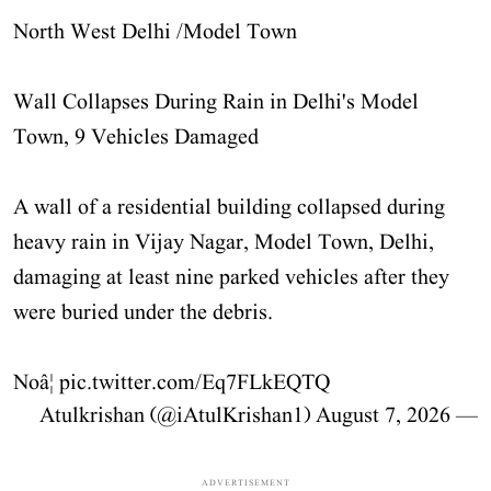
North West Delhi /Model Town
Wall Collapses During Rain in Delhi's Model
Town, 9 Vehicles Damaged
A wall of a residential building collapsed during
heavy rain in Vijay Nagar, Model Town, Delhi,
damaging at least nine parked vehicles after they
were buried under the debris.
Noâ¦
pic.twitter.com/Eq7FLkEQTQ
August 7, 2026
— Atulkrishan (@iAtulKrishan1)
ADVERTISEMENT