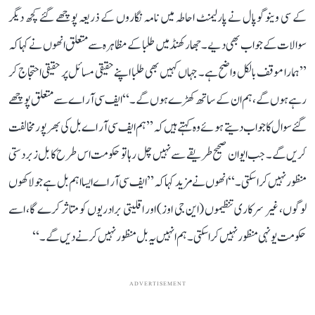
کے سی وینوگوپال نے پارلیمنٹ احاطہ میں نامہ نگاروں کے ذریعہ پوچھے گئے کچھ دیگر
سوالات کے جواب بھی دیے۔ جھارکھنڈ میں طلبا کے مظاہرہ سے متعلق انھوں نے کہا کہ
’’ہمارا موقف بالکل واضح ہے۔ جہاں کہیں بھی طلبا اپنے حقیقی مسائل پر حقیقی احتجاج کر
رہے ہوں گے، ہم ان کے ساتھ کھڑے ہوں گے۔‘‘ ایف سی آر اے سے متعلق پوچھے
گئے سوال کا جواب دیتے ہوئے وہ کہتے ہیں کہ ’’ہم ایف سی آر اے بل کی بھرپور مخالفت
کریں گے۔ جب ایوان صحیح طریقے سے نہیں چل رہا تو حکومت اس طرح کا بل زبردستی
منظور نہیں کرا سکتی۔‘‘ انھوں نے مزید کہا کہ ’’ایف سی آر اے ایسا اہم بل ہے جو لاکھوں
لوگوں، غیر سرکاری تنظیموں (این جی اوز) اور اقلیتی برادریوں کو متاثر کرے گا، اسے
حکومت یونہی منظور نہیں کرا سکتی۔ ہم انہیں یہ بل منظور نہیں کرنے دیں گے۔‘‘
ADVERTISEMENT