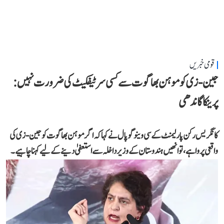
قومی خبریں
جین-زی کو موہن بھاگوت سے کسی سرٹیفکیٹ کی ضرورت نہیں:
پرینکا گاندھی
کانگریس رکن پارلیمنٹ کے سی وینوگوپال نے کہا کہ اگر موہن بھاگوت کو جین-زی کی
واقعی پروا ہے، تو انھیں ہندوستان کے وزیر داخلہ سے استعفیٰ دینے کے لیے کہنا چاہیے۔