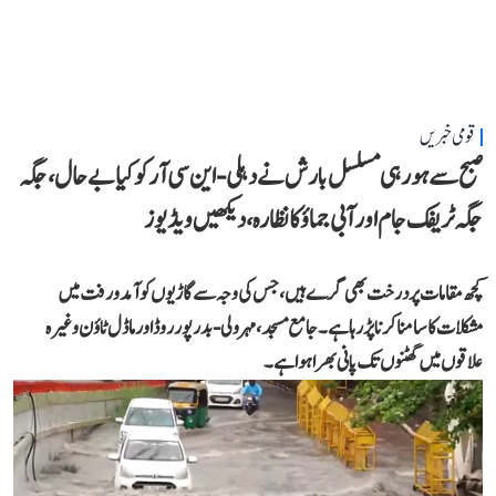
قومی خبریں
صبح سے ہو رہی مسلسل بارش نے دہلی-این سی آر کو کیا بے حال، جگہ
جگہ ٹریفک جام اور آبی جماؤ کا نظارہ، دیکھیں ویڈیوز
کچھ مقامات پر درخت بھی گرے ہیں، جس کی وجہ سے گاڑیوں کو آمد و رفت میں
مشکلات کا سامنا کرنا پڑ رہا ہے۔ جامع مسجد، مہرولی-بدرپور روڈ اور ماڈل ٹاؤن وغیرہ
علاقوں میں گھٹنوں تک پانی بھرا ہوا ہے۔