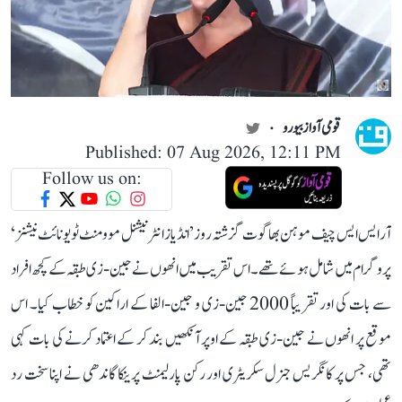
قومی آواز بیورو
Published: 07 Aug 2026, 12:11 PM
Follow us on:
آر ایس ایس چیف موہن بھاگوت گزشتہ روز ’انڈیاز انٹرنیشنل موومنٹ ٹو یونائٹ نیشنز‘
پروگرام میں شامل ہوئے تھے۔ اس تقریب میں انھوں نے جین-زی طبقہ کے کچھ افراد
سے بات کی اور تقریباً 2000 جین-زی و جین-الفا کے اراکین کو خطاب کیا۔ اس
موقع پر انھوں نے جین-زی طبقہ کے اوپر آنکھیں بند کر کے اعتماد کرنے کی بات کہی
تھی، جس پر کانگریس جنرل سکریٹری اور رکن پارلیمنٹ پرینکا گاندھی نے اپنا سخت رد