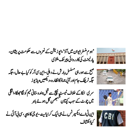
’ہوم منسٹر ایوان میں آؤ‘، اپوزیشن کے نعروں سے حکومت پریشان،
پارلیمنٹ کی کارروائی پیر تک ملتوی
صبح سے ہو رہی مسلسل بارش نے دہلی-این سی آر کو کیا بے حال، جگہ
جگہ ٹریفک جام اور آبی جماؤ کا نظارہ، دیکھیں ویڈیوز
سری لنکا کے خلاف ٹیسٹ میچ سے قبل ہندوستانی ٹیم کو لگا جھٹکا، انگلی
میں چوٹ کے سبب کپتان شبھمن گل ہوئے باہر
این ٹی اے ایکسپرٹس نے ہی لیک کرایا نیٹ-یوجی کا پیپر، سی بی آئی نے
کیا انکشاف