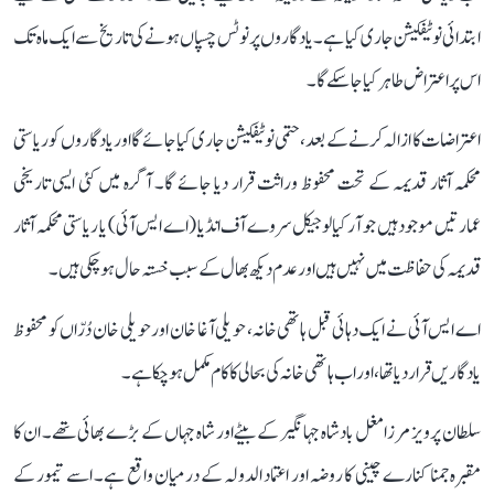
ابتدائی نوٹیفکیشن جاری کیا ہے۔ یادگاروں پر نوٹس چسپاں ہونے کی تاریخ سے ایک ماہ تک
اس پر اعتراض طاہر کیا جا سکے گا۔
اعتراضات کا ازالہ کرنے کے بعد، حتمی نوٹیفکیشن جاری کیا جائے گا اور یادگاروں کو ریاستی
محکمہ آثار قدیمہ کے تحت محفوظ وراثت قرار دیا جائے گا۔ آگرہ میں کئی ایسی تاریخی
عمارتیں موجود ہیں جو آرکیالوجیکل سروے آف انڈیا (اے ایس آئی) یا ریاستی محکمہ آثار
قدیمہ کی حفاظت میں نہیں ہیں اور عدم دیکھ بھال کے سبب خستہ حال ہو چکی ہیں۔
اے ایس آئی نے ایک دہائی قبل ہاتھی خانہ، حویلی آغا خان اور حویلی خان دُرّاں کو محفوظ
یادگاریں قرار دیا تھا، اور اب ہاتھی خانہ کی بحالی کا کام مکمل ہو چکا ہے۔
سلطان پرویز مرزا مغل بادشاہ جہانگیر کے بیٹے اور شاہ جہاں کے بڑے بھائی تھے۔ ان کا
مقبرہ جمنا کنارے چینی کا روضہ اور اعتماد الدولہ کے درمیان واقع ہے۔ اسے تیمور کے