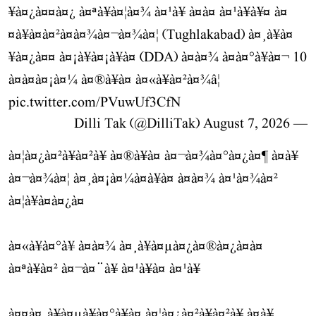
¥à¤¿à¤¤à¤¿ à¤ªà¥à¤¦à¤¾ à¤¹à¥ à¤à¤ à¤¹à¥à¥¤ à¤
¤à¥à¤à¤²à¤à¤¾à¤¬à¤¾à¤¦ (Tughlakabad) à¤¸à¥à¤
¥à¤¿à¤¤ à¤¡à¥à¤¡à¥à¤ (DDA) à¤à¤¾ à¤à¤°à¥à¤¬ 10
à¤à¤à¤¡à¤¼ à¤®à¥à¤ à¤«à¥à¤²à¤¾â¦
pic.twitter.com/PVuwUf3CfN
August 7, 2026
— Dilli Tak (@DilliTak)
à¤¦à¤¿à¤²à¥à¤²à¥ à¤®à¥à¤ à¤¬à¤¾à¤°à¤¿à¤¶ à¤à¥
à¤¬à¤¾à¤¦ à¤¸à¤¡à¤¼à¤à¥à¤ à¤à¤¾ à¤¹à¤¾à¤²
à¤¦à¥à¤à¤¿à¤
à¤«à¥à¤°à¥ à¤à¤¾ à¤¸à¥à¤µà¤¿à¤®à¤¿à¤à¤
à¤ªà¥à¤² à¤¬à¤¨à¥ à¤¹à¥à¤ à¤¹à¥
à¤¤à¤¸à¥à¤µà¥à¤°à¥à¤ à¤¦à¤¿à¤²à¥à¤²à¥ à¤à¥