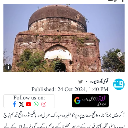
i
قومی آواز بیورو
Published: 24 Oct 2024, 1:40 PM
Follow us on:
آگرہ میں جمنا کنارہ واقع سلطان پرویز کا مقبرہ، مبارک منزل اور بالکیشور واقع قدیم بُرج
اب ریاستی محکمہ آثار قدیمہ کے ذریعہ محفوظ کیے جائیں گے۔ گورنر نے اس کے لیے