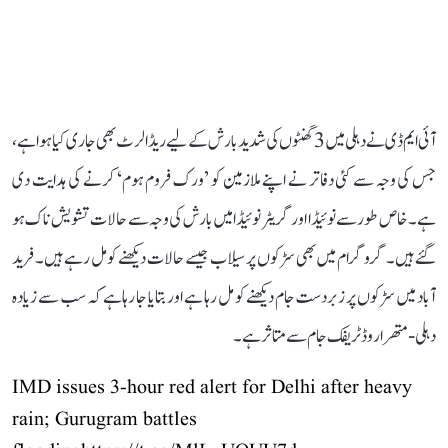
آئی ایم ڈی نے دہلی میں 3 گھنٹوں کی شدید بارش کے لیے ریڈ الرٹ بھی جاری کیا ہوا ہے،
جس کی وجہ سے کئی دفاتر نے اپنے ملازمین کو ’ورک فروم ہوم‘ کرنے کی ہدایت دی
ہے۔ خاص طور سے نوئیڈا اور گریٹر نوئیڈا میں بارش کی وجہ سے حالات تشویش ناک ہو
گئے ہیں۔ گروگرام میں بھی سڑکوں پر سیلاب جیسے حالات دیکھنے کو مل رہے ہیں۔ فرید
آباد میں سڑکوں پر زبردست جام دیکھنے کو مل رہا ہے اور بتایا جا رہا ہے کہ سب سے زیادہ
دہلی-متھرا روڈ ٹریفک جام سے متاثر ہے۔
IMD issues 3-hour red alert for Delhi after heavy
rain; Gurugram battles