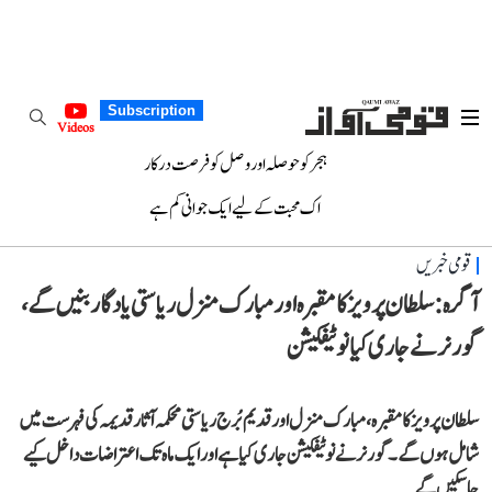
Subscription
Videos
ہجر کو حوصلہ اور وصل کو فرصت درکار
اک محبت کے لیے ایک جوانی کم ہے
قومی خبریں
آگرہ: سلطان پرویز کا مقبرہ اور مبارک منزل ریاستی یادگار بنیں گے،
گورنر نے جاری کیا نوٹیفکیشن
سلطان پرویز کا مقبرہ، مبارک منزل اور قدیم بُرج ریاستی محکمہ آثار قدیمہ کی فہرست میں
شامل ہوں گے۔ گورنر نے نوٹیفکیشن جاری کیا ہے اور ایک ماہ تک اعتراضات داخل کیے
جا سکیں گے