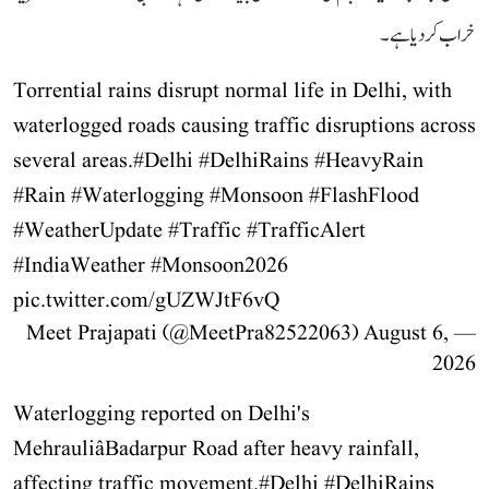
خراب کر دیا ہے۔
Torrential rains disrupt normal life in Delhi, with
waterlogged roads causing traffic disruptions across
several areas.
#Delhi
#DelhiRains
#HeavyRain
#Rain
#Waterlogging
#Monsoon
#FlashFlood
#WeatherUpdate
#Traffic
#TrafficAlert
#IndiaWeather
#Monsoon2026
pic.twitter.com/gUZWJtF6vQ
August 6,
— Meet Prajapati (@MeetPra82522063)
2026
Waterlogging reported on Delhi's
MehrauliâBadarpur Road after heavy rainfall,
affecting traffic movement.
#Delhi
#DelhiRains