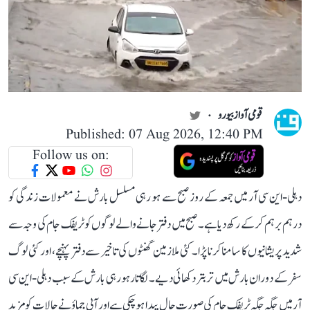
قومی آواز بیورو
Published: 07 Aug 2026, 12:40 PM
Follow us on:
دہلی-این سی آر میں جمعہ کے روز صبح سے ہو رہی مسلسل بارش نے معمولات زندگی کو
درہم برہم کر کے رکھ دیا ہے۔ صبح میں دفتر جانے والے لوگوں کو ٹریفک جام کی وجہ سے
شدید پریشانیوں کا سامنا کرنا پڑا۔ کئی ملازمین گھنٹوں کی تاخیر سے دفتر پہنچے، اور کئی لوگ
سفر کے دوران بارش میں تر بتر دکھائی دیے۔ لگاتار ہو رہی بارش کے سبب دہلی-این سی
آر میں جگہ جگہ ٹریفک جام کی صورت حال پیدا ہو چکی ہے اور آبی جماؤ نے حالات کو مزید