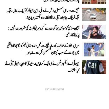
پارلیمنٹ کی کارروائی پیر تک ملتوی
صبح سے ہو رہی مسلسل بارش نے دہلی-این سی آر کو کیا بے حال، جگہ
جگہ ٹریفک جام اور آبی جماؤ کا نظارہ، دیکھیں ویڈیوز
جین-زی کو موہن بھاگوت سے کسی سرٹیفکیٹ کی ضرورت نہیں:
پرینکا گاندھی
سری لنکا کے خلاف ٹیسٹ میچ سے قبل ہندوستانی ٹیم کو لگا جھٹکا، انگلی
میں چوٹ کے سبب کپتان شبھمن گل ہوئے باہر
این ٹی اے ایکسپرٹس نے ہی لیک کرایا نیٹ-یوجی کا پیپر، سی بی آئی نے
کیا انکشاف
ADVERTISEMENT