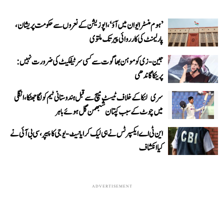
’ہوم منسٹر ایوان میں آؤ‘، اپوزیشن کے نعروں سے حکومت پریشان،
پارلیمنٹ کی کارروائی پیر تک ملتوی
جین-زی کو موہن بھاگوت سے کسی سرٹیفکیٹ کی ضرورت نہیں:
پرینکا گاندھی
سری لنکا کے خلاف ٹیسٹ میچ سے قبل ہندوستانی ٹیم کو لگا جھٹکا، انگلی
میں چوٹ کے سبب کپتان شبھمن گل ہوئے باہر
این ٹی اے ایکسپرٹس نے ہی لیک کرایا نیٹ-یوجی کا پیپر، سی بی آئی نے
کیا انکشاف
ADVERTISEMENT