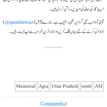
اس یادگار کی بحالی کی امیدیں روشن کر دی ہیں۔
قومی آواز اب ٹیلی گرام پر بھی دستیاب ہے۔ ہمارے چینل (
qaumiawaz@
)
کو جوائن کرنے کے لئے یہاں کلک کریں اور تازہ ترین خبروں سے اپ ڈیٹ رہیں۔
ADVERTISEMENT
Memorial
Agra
Uttar Pradesh
tomb
ASI
Comment(s)