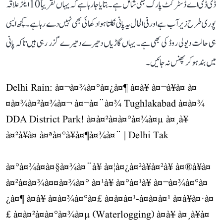
ڈی ڈی اے ڈسٹرکٹ پارک بھی شامل ہے۔ بتایا جا رہا ہے کہ یہاں تقریباً 10 ایکڑ علاقہ
پوری طرح زیر آب ہے اور فی الحال یہ پانی نکلتا ہوا دکھائی بھی نہیں دے رہا ہے۔ کچھ ایسی
ہی حالت دیولی روڈ کی بھی ہے۔ یہاں گاڑیاں دھیرے دھیرے گزر رہی ہیں تاکہ پانی
میں بند ہو کر پھنس نہ جائیں۔
Delhi Rain: à¤¬à¤¾à¤°à¤¿à¤¶ à¤à¥ à¤¬à¥à¤ à¤
¤à¤¾à¤²à¤¾à¤¬ à¤¬à¤¨à¤¾ Tughlakabad à¤à¤¾
DDA District Park! à¤à¤²à¤­à¤°à¤¾à¤µ à¤¸à¥
à¤²à¥à¤ à¤ªà¤°à¥à¤¶à¤¾à¤¨ | Delhi Tak
à¤°à¤¾à¤à¤§à¤¾à¤¨à¥ à¤¦à¤¿à¤²à¥à¤²à¥ à¤®à¥à¤
à¤²à¤à¤¾à¤¤à¤¾à¤° à¤¹à¥ à¤°à¤¹à¥ à¤¬à¤¾à¤°à¤
¿à¤¶ à¤à¥ à¤à¤¾à¤°à¤£ à¤à¤à¤¹-à¤à¤à¤¹ à¤­à¥à¤·à¤
£ à¤à¤²à¤­à¤°à¤¾à¤µ (Waterlogging) à¤à¥ à¤¸à¥à¤