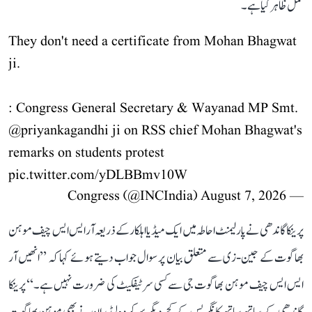
عمل ظاہر کیا ہے۔
They don't need a certificate from Mohan Bhagwat
ji.
: Congress General Secretary & Wayanad MP Smt.
@priyankagandhi
ji on RSS chief Mohan Bhagwat's
remarks on students protest
pic.twitter.com/yDLBBmv10W
August 7, 2026
— Congress (@INCIndia)
پرینکا گاندھی نے پارلیمنٹ احاطہ میں ایک میڈیا اہلکار کے ذریعہ آر ایس ایس چیف موہن
بھاگوت کے جین-زی سے متعلق بیان پر سوال جواب دیتے ہوئے کہا کہ ’’انھیں آر
ایس ایس چیف موہن بھاگوت جی سے کسی سرٹیفکیٹ کی ضرورت نہیں ہے۔‘‘ پرینکا