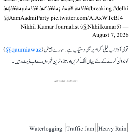
à¤¦à¥à¤µà¤²à¥ à¤°à¥à¤¡ à¤à¥ à¤¹à¥
#breaking
#delhi
@AamAadmiParty
pic.twitter.com/AlAxWTeBJ4
— Nikhil Kumar Journalist (@Nkhilkumar5)
August 7, 2026
قومی آواز اب ٹیلی گرام پر بھی دستیاب ہے۔ ہمارے چینل (
qaumiawaz@
)
کو جوائن کرنے کے لئے یہاں کلک کریں اور تازہ ترین خبروں سے اپ ڈیٹ رہیں۔
ADVERTISEMENT
Waterlogging
Traffic Jam
Heavy Rain