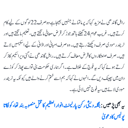
راہل گاندھی نے مزید کہا کہ پرماتما نے جنہیں بھیجا ہے وہ صرف 22 لوگوں کے لیے کام
کرتے ہیں۔ غریب عوام 24 گھنٹے ہاتھ جوڑ کر قرض معافی مانگتے ہیں، تعلیم مانگتے ہیں اور
نریندر مودی صرف دیکھتے رہتے ہیں۔ وہ صرف امبانی اور اڈانی کے لیے اسکیمیں لاتے
ہیں۔ صرف صنعتکاروں کا قرض معاف کر تے ہیں۔ راہل گاندھی نے اگنی ویر اسکیم کا ذکر
کرتے ہوئے کہا کہ یہ فوج کے خلاف ہے۔ اگر ہماری حکومت بنی تو اسے پھاڑ کر کوڑے
دان میں پھینک دیں گے۔ انہوں نے کہا کہ ہم اسے ختم کر نے والے ہیں کیونکہ یہ نریندر
مودی لائے ہیں، یہ فوج نہیں لائی ہے۔
یہ بھی پڑھیں :
بنگلہ دیشی رکن پارلیمنٹ انوار العظیم کا قتل منصوبہ بند تھا، کولکاتا
پولیس کا دعویٰ