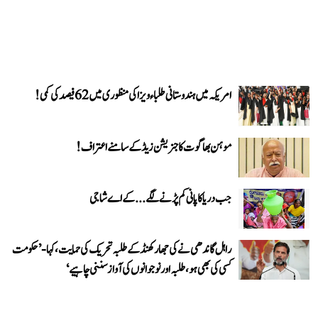
امریکہ میں ہندوستانی طلباء ویزا کی منظوری میں 62 فیصد کی کمی!
موہن بھاگوت کا جنریشن زیڈ کے سامنے اعتراف!
جب دریا کا پانی کم پڑنے لگے...کے اے شاجی
راہل گاندھی نے کی جھارکھنڈ کے طلبہ تحریک کی حمایت، کہا- ’حکومت
کسی کی بھی ہو، طلبہ اور نوجوانوں کی آواز سننی چاہیے‘