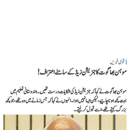
قومی خبریں
موہن بھاگوت کا جنریشن زیڈ کے سامنے اعتراف!
موہن بھاگوت نے کہاکہ جنریشن زیڈ کی شکایات درست تھیں۔ ہندوستانی تعلیم میں
بہت کچھ ہونا چاہیے، لیکن ایسا نہیں ہوا۔انہوں نے کہا کہ جس زمانے میں وہ تھے،جو کچھ
بزرگ کہتے تھے، اسے قبول کر لیتے۔