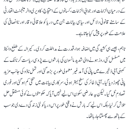
کے درمیان الزامات اور جوابی الزامات، کسانوں کے احتجاج، کاویری واٹر مینجمنٹ اتھارٹی
کے سامنے قانونی دلائل اور سیاسی بیانات جن میں دریا کو علاقائی وقار اور ناانصافی کی
علامت کے طور پر پیش کیا جاتا ہے۔
تاہم، جیسے ہی کشیدگی میں اضافہ ہوا، قدرت نے مداخلت کر دی۔ کیرالہ کے ضلع وائناڈ
میں مسلسل کئی روز ہونے والی شدید مانسون کی بارشوں سے پڑوسی ریاست کرناٹک کے
کبنی آبی ذخیرے میں پانی کی آمد غیر معمولی طور پر بڑھ گئی اور تمل ناڈو کی جانب مزید
پانی چھوڑ دیا گیا۔ آبی ذخائر کی سطح بہتر ہوئی، سرکاری بیانات میں تلخی کم ہو گئی اور فوری
تصادم ٹل گیا۔ لیکن یہ عارضی سکون اس لیے نہیں آیا کہ حکومتوں نے کوئی مستقل حل
تلاش کر لیا، بلکہ اس لیے کہ بارش نے وقتی طور پر اس دریا کو نئی زندگی دے دی جو سب
کے ہاتھ سے پھسلتا جا رہا تھا۔