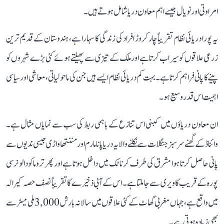
امراوتی اور نویال جیسے اہم معاون دریا شامل ہوتے ہیں۔
یہ پورا دریائی نظام تقریباً چار کروڑ افراد کی زندگی کا سہارا ہے، ہندوستان کے قدیم ترین
زرعی علاقوں کو سیراب کرتا ہے اور ملک کے تیزی سے پھیلتے ہوئے کئی بڑے شہروں کو
پینے کا پانی فراہم کرتا ہے۔ بہت کم دریائی نظام ایسے ہیں جن کی ماحولیاتی، معاشی اور سیاسی
اہمیت اس قدر وسیع ہو۔
ان معاون دریاؤں میں کبنی اس تنازع کے باہمی ربط کی سب سے نمایاں مثال ہے۔
وائناڈ کے گھنے سرسبز جنگلات سے نکلنے والا یہ دریا پانامارم اور مننتھاواڑی جیسی ندیوں سے
پانی حاصل کرتا ہوا مشرق کی طرف کرناٹک میں داخل ہوتا ہے اور پھر تروماکودالو نرسی
پورہ کے قریب کاویری سے جا ملتا ہے۔ اس کے آبی ذخیرے کا تقریباً نصف حصہ کیرالہ
میں واقع ہے، جہاں مغربی گھاٹ کے کئی علاقوں میں سالانہ بارش 3,000 ملی میٹر سے
بھی زیادہ ہوتی ہے۔