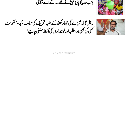
جب دریا کا پانی کم پڑنے لگے...کے اے شاجی
راہل گاندھی نے کی جھارکھنڈ کے طلبہ تحریک کی حمایت، کہا- ’حکومت
کسی کی بھی ہو، طلبہ اور نوجوانوں کی آواز سننی چاہیے‘
ADVERTISEMENT