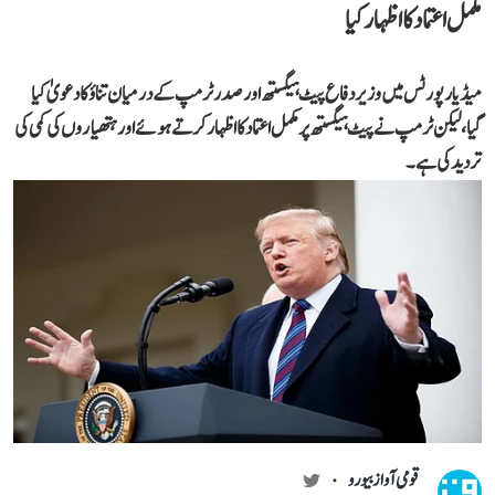
مکمل اعتماد کا اظہار کیا
میڈیا رپورٹس میں وزیر دفاع پیٹ ہیگستھ اور صدر ٹرمپ کے درمیان تناؤ کا دعویٰ کیا
گیا، لیکن ٹرمپ نے پیٹ ہیگستھ پر مکمل اعتماد کا اظہار کرتے ہوئے اور ہتھیاروں کی کمی کی
تردید کی ہے۔
قومی آواز بیورو