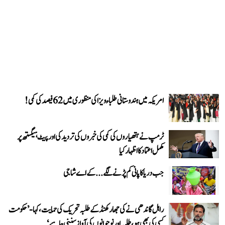
امریکہ میں ہندوستانی طلباء ویزا کی منظوری میں 62 فیصد کی کمی!
ٹرمپ نے ہتھیاروں کی کمی کی خبروں کی تردید کی اور پیٹ ہیگستھ پر
مکمل اعتماد کا اظہار کیا
جب دریا کا پانی کم پڑنے لگے...کے اے شاجی
راہل گاندھی نے کی جھارکھنڈ کے طلبہ تحریک کی حمایت، کہا- ’حکومت
کسی کی بھی ہو، طلبہ اور نوجوانوں کی آواز سننی چاہیے‘