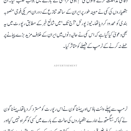
دفاعی مداخلت کرنے والوں کی کم ہوتی فراہمی کے بارے میں جواب طلب کیا۔ ان
ہتھیاروں کی کمی نے مبینہ طور پر ایران کے ساتھ تنازع کے دوران امریکی فوجی منصوبہ
بندی کو محدود کر دیا تھا۔نیوز پورٹل ’آج تک‘ میں شائع خبر کے مطابق رپورٹ میں یہ
بھی دعویٰ کیا گیا ہے کہ اس کمی نے حالیہ دنوں میں ایران کے خلاف مزید بڑے پیمانے پر
حملے نہ کرنے کے ٹرمپ کے فیصلے کو متاثر کیا۔
ADVERTISEMENT
ٹرمپ سے پہلے وائٹ ہاؤس اور پینٹاگون نے اس رپورٹ کو مسترد کر دیا تھا۔ پینٹاگون
نے کہا کہ ہیگستھ نے ہمارے ہتھیاروں کی حالت کے بارے میں کسی کو گمراہ نہیں کیا اور