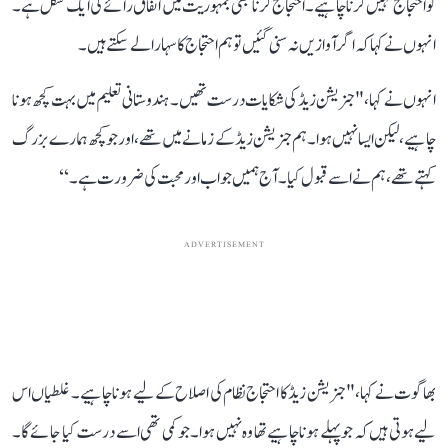
کو احتجاج نہیں کرنا چاہیے۔احتجاج کرنا بھی جمہوریت میں اتفاق رائے کی ایک شکل ہے۔
انہو ں نے کہا کہ اگر آوازیں نہ سنی گئیں تو ہم احتجاج کا سہارا لے سکتے ہیں۔
انہوں نے کہا، " جنریشن زیڈ کی شکایات درست تھیں۔ ہندوستانی تعلیم میں بہت کچھ ہونا
چاہیے، لیکن ایسا نہیں ہوا۔ ہم جنریشن زیڈ کے زمانے میں تھے، اور جو کچھ ہمارے بزرگ
کہتے تھے، ہم نےاسے قبول کیا۔ آج ہمیں جواب اور محبت کی ضرورت ہے۔‘‘
ADVERTISEMENT
بھاگوت نے کہا، " جنریشن زیڈ کا احتجاج نظام کی اصلاح کے لیے ہونا چاہیے۔ غلطیاں اس
لیے ہوتی ہیں کہ جو پہلے ہونا چاہیے تھا وہ نہیں ہوا۔ جو کمی تھی اسے درست کیا جائے گا۔