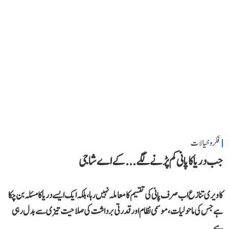
فکر و خیالات
جب دریا کا پانی کم پڑنے لگے...کے اے شاجی
کاویری تنازع اب صرف پانی کی تقسیم کا معاملہ نہیں رہا، بلکہ ایک ایسے دریا کا مسئلہ بن چکا
ہے جس کی ماحولیات، موسمی نظام اور قدرتی برداشت کی صلاحیت تیزی سے بدل رہی
ہے