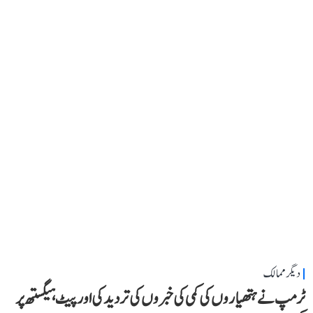
دیگر ممالک
ٹرمپ نے ہتھیاروں کی کمی کی خبروں کی تردید کی اور پیٹ ہیگستھ پر