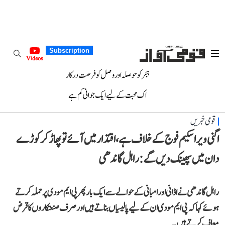
Subscription
Videos
ہجر کو حوصلہ اور وصل کو فرصت درکار
اک محبت کے لیے ایک جوانی کم ہے
قومی خبریں
اگنی ویر اسکیم فوج کے خلاف ہے، اقتدار میں آئے تو پھاڑ کر کوڑے
دان میں پھینک دیں گے: راہل گاندھی
راہل گاندھی نے اڈانی اور امبانی کے حوالے سے ایک بار پھر پی ایم مودی پر حملہ کرتے
ہوئے کہا کہ پی ایم مودی ان کے لیے پالیسیاں بناتے ہیں اور صرف صنعتکاروں کا قرض
معاف کرتے ہیں۔