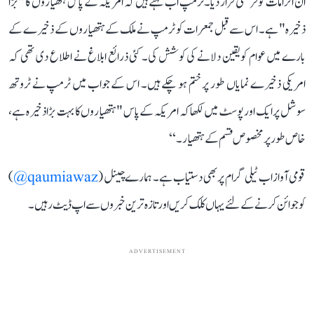
ان الزامات کو فرضی قرار دیا۔ٹرمپ اب کہتے ہیں کہ امریکہ کے پاس ہتھیاروں کا "بڑا
ذخیرہ" ہے۔ اس سے قبل جمعرات کو ٹرمپ نے ملک کے ہتھیاروں کے ذخیرے کے
بارے میں عوام کو یقین دلانے کی کوشش کی۔ کئی ذرائع ابلاغ نے اطلاع دی تھی کہ
امریکی ذخیرے نمایاں طور پر ختم ہو چکے ہیں۔ اس کے جواب میں ٹرمپ نے ٹروتھ
سوشل پر ایک اور پوسٹ میں لکھا کہ امریکہ کے پاس "ہتھیاروں کا بہت بڑا ذخیرہ ہے،
خاص طور پر مخصوص قسم کے ہتھیار۔‘‘
قومی آواز اب ٹیلی گرام پر بھی دستیاب ہے۔ ہمارے چینل (
qaumiawaz@
)
کو جوائن کرنے کے لئے یہاں کلک کریں اور تازہ ترین خبروں سے اپ ڈیٹ رہیں۔
ADVERTISEMENT