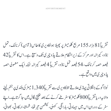
ADVERTISEMENT
تقریباً 81 ہزار 155 مربع کلومیٹر پر پھیلا ہوا کاویری کا طاس (بیسن) کرناٹک، تمل
ناڈو، کیرالہ اور مرکز کے زیر انتظام علاقے پڈوچیری تک وسیع ہے۔ اس کا تقریباً 42
فیصد حصہ کرناٹک، 54 فیصد تمل ناڈو، تقریباً 4 فیصد کیرالہ جبکہ ایک معمولی حصہ
پڈوچیری میں واقع ہے۔
کوڈاگو کے جنگلاتی پہاڑی علاقے تلاکاویری سے تقریباً 1,340 میٹر کی بلندی پر جنم لینے
والا یہ دریا تقریباً 800 کلومیٹر کا سفر طے کرنے کے بعد خلیجِ بنگال میں جا گرتا ہے۔ اپنے
سفر کے دوران اس میں ہیماوتی، ہارانگی، کبنی، لکشمن تیرتھا، شمشا، ارکاوتی، بھوانی،