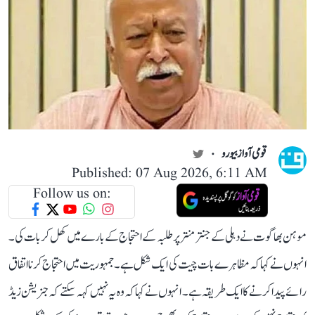
قومی آواز بیورو
Published: 07 Aug 2026, 6:11 AM
Follow us on:
موہن بھاگوت نے دہلی کے جنتر منتر پر طلبہ کے احتجاج کے بارے میں کھل کر بات کی۔
انہوں نے کہا کہ مظاہرے بات چیت کی ایک شکل ہے۔ جمہوریت میں احتجاج کرنا اتفاق
رائے پیدا کرنے کا ایک طریقہ ہے۔ انہوں نے کہا کہ وہ یہ نہیں کہہ سکتے کہ جنریشن زیڈ