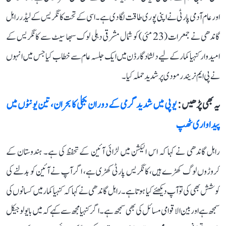
اور عام آدمی پارٹی نے اپنی پوری طاقت لگا دی ہے۔ اسی کے تحت کانگریس کے لیڈر راہل
گاندھی نے جمعرات (23 مئی) کو شمال مشرقی دہلی لوک سبھا سیٹ سے کانگریس کے
امیدوار کنہیا کمار کے لیے دلشاد گارڈن میں ایک جلسہ عام سے خطاب کیا جس میں انہوں
نے پی ایم نریندر مودی پر شدید حملہ کیا۔
یہ بھی پڑھیں :
یوپی میں شدید گرمی کے دوران بجلی کا بحران، تین یونٹوں میں
پیداواری ٹھپ
راہل گاندھی نے کہا کہ اس الیکشن میں لڑائی آئین کے تحفظ کی ہے۔ ہندوستان کے
کروڑوں لوگ کھڑے ہیں، کانگریس پارٹی کھڑی ہے، اگر آپ نے آئین کو بدلنے کی
کوشش بھی کی تو آپ دیکھئے کیا ہوتا ہے۔ راہل گاندھی نے کہا کہ کنہیا کمار میں کسانوں کی
سمجھ ہے اور بین الاقوامی مسائل کی بھی سمجھ ہے۔ اگر کنہیا مجھ سے کہے کہ میں بایولوجیکل