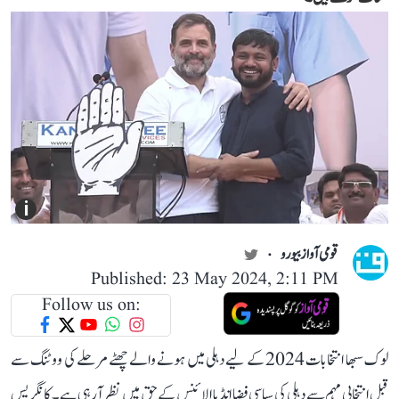
i
قومی آواز بیورو
Published: 23 May 2024, 2:11 PM
Follow us on:
لوک سبھا انتخابات 2024 کے لیے دہلی میں ہونے والے چھٹے مرحلے کی ووٹنگ سے
قبل انتخابی مہم سے دہلی کی سیاسی فضا انڈیا الائنس کے حق میں نظر آ رہی ہے۔ کانگریس