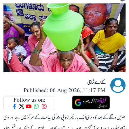
کے اے شاجی
Published: 06 Aug 2026, 11:17 PM
Follow us on:
طویل وقفے کے بعد کاویری ایک بار پھر جنوبی ہند کی سیاست کے مرکز میں ہے اور وہی
تمام پہلو دوبارہ سامنے آ گئے ہیں جو ہر بار اس تنازعہ کا حصہ بنتے ہیں۔ کرناٹک اور تمل ناڈو