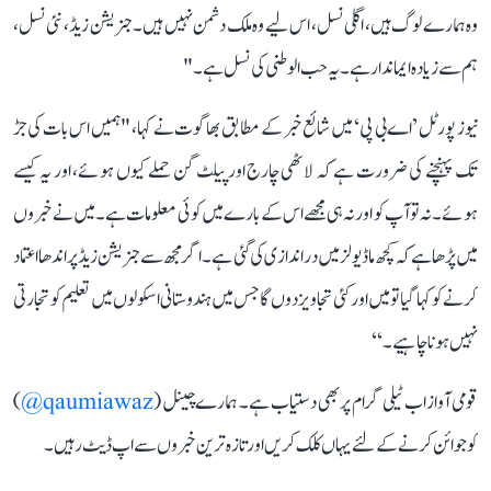
وہ ہمارے لوگ ہیں، اگلی نسل، اس لیے وہ ملک دشمن نہیں ہیں۔ جنریشن زیڈ ، نئی نسل،
ہم سے زیادہ ایماندار ہے۔ یہ حب الوطنی کی نسل ہے۔"
نیوز پورٹل ’اے بی پی‘ میں شائع خبر کے مطابق بھاگوت نے کہا، "ہمیں اس بات کی جڑ
تک پہنچنے کی ضرورت ہے کہ لاٹھی چارج اور پیلٹ گن حملے کیوں ہوئے، اور یہ کیسے
ہوئے۔ نہ تو آپ کو اور نہ ہی مجھے اس کے بارے میں کوئی معلومات ہے۔ میں نے خبروں
میں پڑھا ہے کہ کچھ ماڈیولز میں دراندازی کی گئی ہے۔ اگر مجھ سے جنریشن زیڈ پر اندھا اعتماد
کرنے کو کہا گیا تو میں اور کئی تجاویز دوں گا جس میں ہندوستانی اسکولوں میں تعلیم کو تجارتی
نہیں ہونا چاہیے۔‘‘
قومی آواز اب ٹیلی گرام پر بھی دستیاب ہے۔ ہمارے چینل (
qaumiawaz@
)
کو جوائن کرنے کے لئے یہاں کلک کریں اور تازہ ترین خبروں سے اپ ڈیٹ رہیں۔