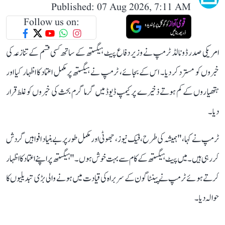
Published: 07 Aug 2026, 7:11 AM
Follow us on:
امریکی صدر ڈونالڈ ٹرمپ نے وزیر دفاع پیٹ ہیگستھ کے ساتھ کسی قسم کے تنازعہ کی
خبروں کو مسترد کر دیا۔ اس کے بجائے، ٹرمپ نے ہیگستھ پر مکمل اعتماد کا اظہار کیا اور
ہتھیاروں کے کم ہوتے ذخیرے پر کیمپ ڈیوڈ میں گرما گرم بحث کی خبروں کو غلط قرار
دیا۔
ٹرمپ نے کہا، "ہمیشہ کی طرح، فیک نیوز ، جھوٹی اور مکمل طور پر بے بنیاد افواہیں گردش
کر رہی ہیں۔ میں پیٹ ہیگستھ کے کام سے بہت خوش ہوں۔" ہیگستھ پر اپنے اعتماد کا اظہار
کرتے ہوئے ٹرمپ نے پینٹاگون کے سربراہ کی قیادت میں ہونے والی بڑی تبدیلیوں کا
حوالہ دیا۔