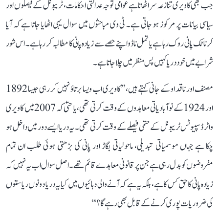
جب بھی کاویری تنازعہ سر اٹھاتا ہے عوامی توجہ عدالتی احکامات، ٹریبونل کے فیصلوں اور
سیاسی بیانات پر مرکوز ہو جاتی ہے۔ ٹی وی مباحثوں میں سوال یہی اٹھایا جاتا ہے کہ آیا
کرناٹک پانی روک رہا ہے یا تمل ناڈو اپنے حصے سے زیادہ پانی کا مطالبہ کر رہا ہے۔ اس شور
شرابے میں خود دریا کہیں پس منظر میں چلا جاتا ہے۔
مصنف اور ناقد او کے جانی کہتے ہیں، ’’کاویری اب ویسا برتاؤ نہیں کر رہی جیسا 1892
اور 1924 کے نوآبادیاتی معاہدوں کے وقت کرتی تھی، یا حتیٰ کہ 2007 میں کاویری
واٹر ڈسپیوٹس ٹریبونل کے حتمی فیصلے کے وقت کرتی تھی۔ یہ دریا ایسے دور میں داخل ہو
چکا ہے جہاں موسمیاتی تبدیلی، ماحولیاتی بگاڑ اور پانی کی بڑھتی ہوئی طلب ان تمام
مفروضوں کو بدل رہی ہے جن پر قانونی معاہدے قائم تھے۔ اصل سوال اب یہ نہیں کہ
زیادہ پانی کا حق کس کا ہے، بلکہ یہ ہے کہ آنے والی دہائیوں میں کیا یہ دریا دونوں ریاستوں
کی ضروریات پوری کرنے کے قابل بھی رہے گا؟‘‘