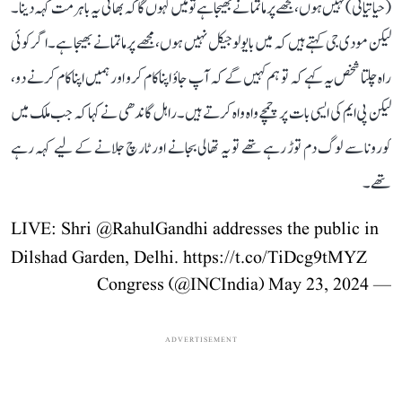
(حیاتیاتی) نہیں ہوں، مجھے پرماتما نے بھیجا ہے تو میں کہوں گا کہ بھائی یہ باہر مت کہہ دینا۔
لیکن مودی جی کہتے ہیں کہ میں بایولوجیکل نہیں ہوں، مجھے پرماتما نے بھیجا ہے۔ اگر کوئی
راہ چلتا شخص یہ کہے کہ تو ہم کہیں گے کہ آپ جاؤ اپنا کام کرو اور ہمیں اپنا کام کرنے دو،
لیکن پی ایم کی ایسی بات پر چمچے واہ واہ کرتے ہیں۔ راہل گاندھی نے کہا کہ جب ملک میں
کورونا سے لوگ دم توڑ رہے تھے تو یہ تھالی بجانے اور ٹارچ جلانے کے لیے کہہ رہے
تھے۔
LIVE: Shri
@RahulGandhi
addresses the public in
Dilshad Garden, Delhi.
https://t.co/TiDcg9tMYZ
May 23, 2024
— Congress (@INCIndia)
ADVERTISEMENT