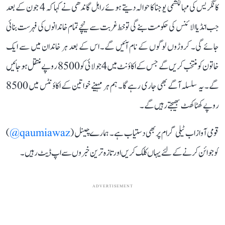
کانگریس کی مہالکشمی یوجنا کا حوالہ دیتے ہوئے راہل گاندھی نے کہا کہ 4 جون کے بعد
جب انڈیا الائنس کی حکومت بنے گی تو خط غربت سے نیچے تمام خاندانوں کی فہرست بنائی
جائے گی۔ کروڑوں لوگوں کے نام آئیں گے۔ اس کے بعد ہر خاندان میں سے ایک
خاتون کو منتخب کریں گے جس کے اکاؤنٹ میں 4 جولائی کو 8500 روپے منتقل ہو جائیں
گے۔ یہ سلسلہ آگے بھی جاری رہے گا۔ ہم ہر مہینے خواتین کے اکاؤنٹس میں 8500
روپے کھٹا کھٹ بھیجتے رہیں گے۔
قومی آواز اب ٹیلی گرام پر بھی دستیاب ہے۔ ہمارے چینل (
qaumiawaz@
)
کو جوائن کرنے کے لئے یہاں کلک کریں اور تازہ ترین خبروں سے اپ ڈیٹ رہیں۔
ADVERTISEMENT