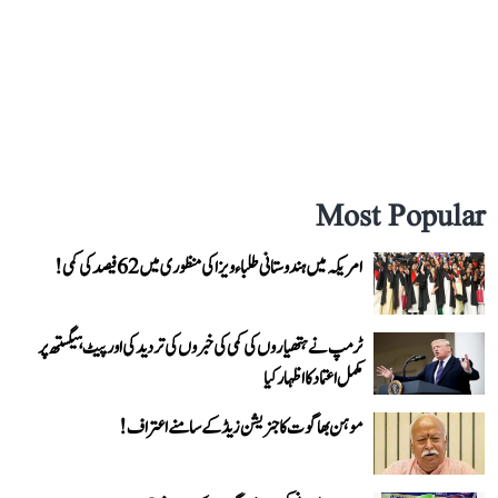
Most Popular
امریکہ میں ہندوستانی طلباء ویزا کی منظوری میں 62 فیصد کی کمی!
ٹرمپ نے ہتھیاروں کی کمی کی خبروں کی تردید کی اور پیٹ ہیگستھ پر
مکمل اعتماد کا اظہار کیا
موہن بھاگوت کا جنریشن زیڈ کے سامنے اعتراف!