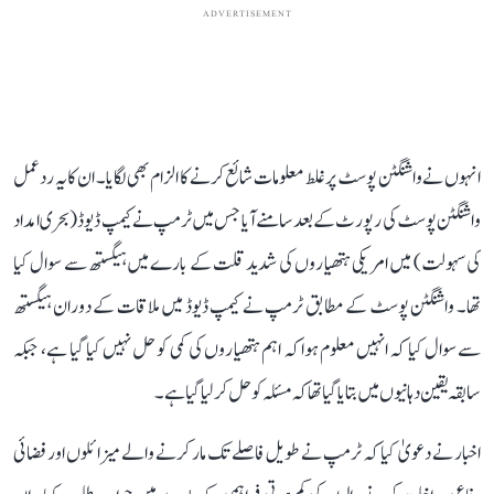
ADVERTISEMENT
انہوں نے واشنگٹن پوسٹ پر غلط معلومات شائع کرنے کا الزام بھی لگایا۔ ان کا یہ ردعمل
واشنگٹن پوسٹ کی رپورٹ کے بعد سامنے آیا جس میں ٹرمپ نے کیمپ ڈیوڈ (بحری امداد
کی سہولت) میں امریکی ہتھیاروں کی شدید قلت کے بارے میں ہیگستھ سے سوال کیا
تھا۔ واشنگٹن پوسٹ کے مطابق ٹرمپ نے کیمپ ڈیوڈ میں ملاقات کے دوران ہیگستھ
سے سوال کیا کہ انہیں معلوم ہوا کہ اہم ہتھیاروں کی کمی کو حل نہیں کیا گیا ہے، جبکہ
سابقہ ​​یقین دہانیوں میں بتا یا گیا تھا کہ مسئلہ کو حل کر لیا گیا ہے۔
اخبار نے دعویٰ کیا کہ ٹرمپ نے طویل فاصلے تک مار کرنے والے میزائلوں اور فضائی