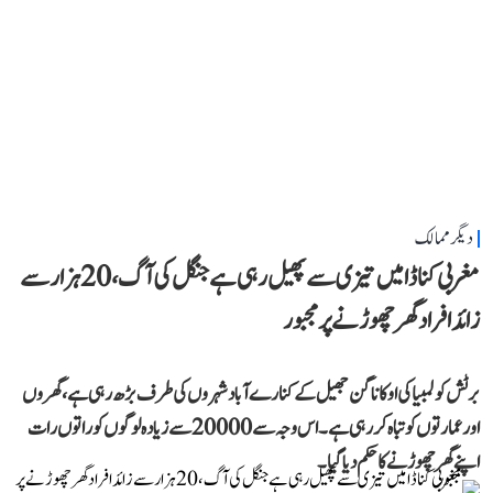
دیگر ممالک
مغربی کناڈا میں تیزی سے پھیل رہی ہے جنگل کی آگ، 20 ہزار سے
زائد افراد گھر چھوڑنے پر مجبور
برٹش کولمبیا کی اوکاناگن جھیل کے کنارے آباد شہروں کی طرف بڑھ رہی ہے، گھروں
اور عمارتوں کو تباہ کر رہی ہے۔ اس وجہ سے 20000 سے زیادہ لوگوں کو راتوں رات
اپنے گھر چھوڑنے کا حکم دیا گیا۔