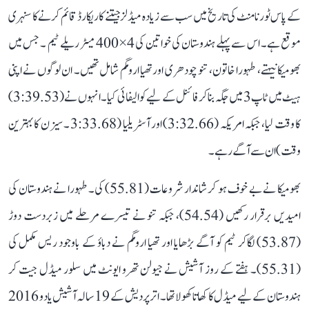
کے پاس ٹورنامنٹ کی تاریخ میں سب سے زیادہ میڈلز جیتنے کا ریکارڈ قائم کرنے کا سنہری
موقع ہے۔ اس سے پہلے ہندوستان کی خواتین کی 4×400 میٹر ریلے ٹیم ۔ جس میں
بھومیکا نیہتے، طہورا خاتون، تنو چودھری اور تھیا ارومگم شامل تھیں۔ ان لوگوں نے اپنی
ہیٹ میں ٹاپ 3 میں جگہ بنا کر فائنل کے لیے کوالیفائی کیا۔ انہوں نے (3:39.53)
کا وقت لیا، جبکہ امریکہ (3:32.66) اور آسٹریلیا (3:33.68 ۔ سیزن کا بہترین
وقت) ان سے آگے رہے۔
بھومیکا نے بے خوف ہو کر شاندار شروعات (55.81) کی۔ طہورا نے ہندوستان کی
امیدیں برقرار رکھیں (54.54)، جبکہ تنو نے تیسرے مرحلے میں زبردست دوڑ
(53.87) لگاکر ٹیم کو آگے بڑھایا اور تھیا ارومگم نے دباؤ کے باوجود ریس مکمل کی
(55.31)۔ ہفتے کے روز آشیش نے جیولن تھرو ایونٹ میں سلور میڈل جیت کر
ہندوستان کے لیے میڈل کا کھاتا کھولا تھا۔ اتر پردیش کے 19 سالہ آشیش یادو 2016