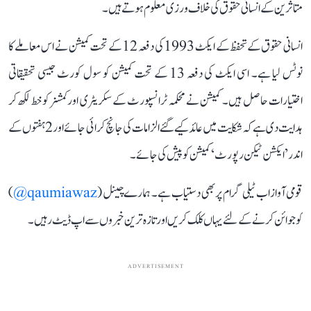
متاثرین کے انسانی حقوق کی خلاف ورزی معلوم ہوتے ہیں۔
انسانی حقوق کے تحفظ کے ایکٹ 1993 کی دفعہ 12 کے تحت کمیشن نے اس معاملے کا
نوٹس لیا ہے۔ اسی ایکٹ کی دفعہ 13 کے تحت کمیشن کو سول کورٹ جیسی تحقیقاتی
اختیارات حاصل ہیں۔ کمیشن نے محکمہ ٹرانسپورٹ کے سکریٹری اور کمشنر کو خط لکھ کر
ہدایت دی ہے کہ شکایت میں عائد کیے گئے الزامات کی جانچ کرائی جائے اور 2 ہفتوں کے
اندر ’ایکشن ٹیکن رپورٹ‘ کمیشن کو پیش کی جائے۔
قومی آواز اب ٹیلی گرام پر بھی دستیاب ہے۔ ہمارے چینل (
qaumiawaz@
)
کو جوائن کرنے کے لئے یہاں کلک کریں اور تازہ ترین خبروں سے اپ ڈیٹ رہیں۔
ADVERTISEMENT