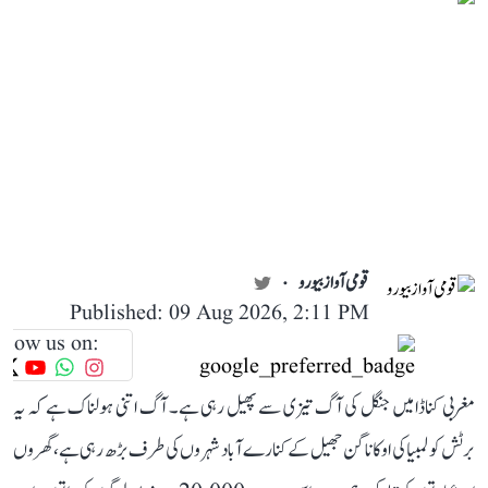
قومی آواز بیورو
Published: 09 Aug 2026, 2:11 PM
llow us on:
مغربی کناڈا میں جنگل کی آگ تیزی سے پھیل رہی ہے۔ آگ اتنی ہولناک ہے کہ یہ
برٹش کولمبیا کی اوکاناگن جھیل کے کنارے آباد شہروں کی طرف بڑھ رہی ہے، گھروں