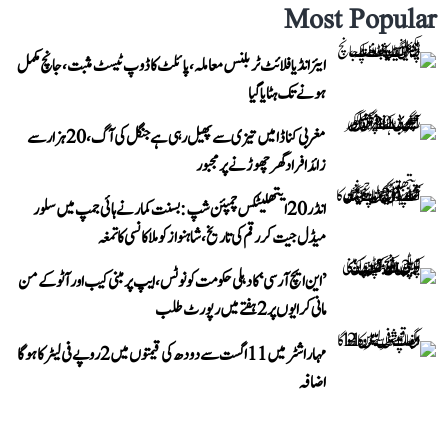
Most Popular
ایئر انڈیا فلائٹ ٹربلنس معاملہ، پائلٹ کا ڈوپ ٹیسٹ مثبت، جانچ مکمل
ہونے تک ہٹایا گیا
مغربی کناڈا میں تیزی سے پھیل رہی ہے جنگل کی آگ، 20 ہزار سے
زائد افراد گھر چھوڑنے پر مجبور
انڈر 20 ایتھلیٹکس چمپئن شپ: بسنت کمار نے ہائی جمپ میں سلور
میڈل جیت کر رقم کی تاریخ، شاہنواز کو ملا کانسی کا تمغہ
’این ایچ آر سی‘ کا دہلی حکومت کو نوٹس، ایپ پر مبنی کیب اور آٹو کے من
مانی کرایوں پر 2 ہفتے میں رپورٹ طلب
مہاراشٹر میں 11 اگست سے دودھ کی قیمتوں میں 2 روپے فی لیٹر کا ہوگا
اضافہ