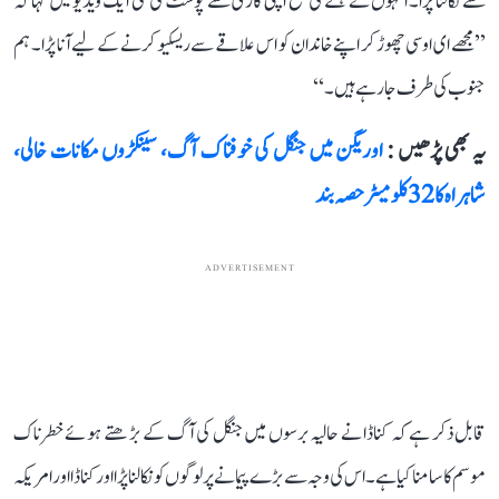
سے نکالنا پڑا۔ انہوں نے ہفتے کی صبح اپنی گاڑی سے پوسٹ کی گئی ایک ویڈیو میں کہا کہ
’’مجھے ای او سی چھوڑ کر اپنے خاندان کو اس علاقے سے ریسکیو کرنے کے لیے آنا پڑا۔ ہم
جنوب کی طرف جا رہے ہیں۔‘‘
یہ بھی پڑھیں :
اوریگن میں جنگل کی خوفناک آگ، سینکڑوں مکانات خالی،
شاہراہ کا 32 کلومیٹر حصہ بند
ADVERTISEMENT
قابل ذکر ہے کہ کناڈا نے حالیہ برسوں میں جنگل کی آگ کے بڑھتے ہوئے خطرناک
موسم کا سامنا کیا ہے۔ اس کی وجہ سے بڑے پیمانے پر لوگوں کو نکالنا پڑا اور کناڈا اور امریکہ