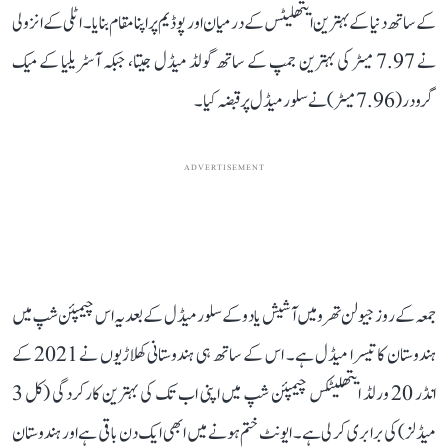
کے ساتھ دنیا کے بہترین ایتھلیٹس کے درمیان اور پوڈیم پر اپنا مقام بنایا۔ اٹلی کے انزولی
نے 7.97 میٹر کی بہترین جمپ کے ساتھ گولڈ میڈل جیتا، جبکہ آسٹریلیا کے میک
گرودر (7.96 میٹر) نے سلور میڈل پر قبضہ کیا۔
ADVERTISEMENT
جمعہ کے روز جیولن تھرو میں آشیش یادو کے سلور میڈل کے بعد یہ اس چیمپئن شپ میں
ہندوستان کا تیسرا میڈل ہے۔ اس کے ساتھ ہی ہندوستانی کھلاڑیوں نے 2021 کے
انڈر 20 ورلڈ ایتھلیٹکس چیمپئن شپ میں اپنی اب تک کی بہترین کارکردگی (کل 3
میڈلز) کی برابری کر لی ہے۔ ایونٹ ختم ہونے میں ابھی ایک دن باقی ہے اور ہندوستان