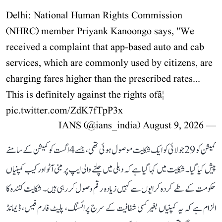
Delhi: National Human Rights Commission
(NHRC) member Priyank Kanoongo says, "We
received a complaint that app-based auto and cab
services, which are commonly used by citizens, are
charging fares higher than the prescribed rates...
This is definitely against the rights ofâ¦
pic.twitter.com/ZdK7fTpP3x
August 9, 2026
— IANS (@ians_india)
کمیشن کو 29 جولائی کو ایک شکایت موصول ہوئی تھی، جسے 4 اگست کو کمیشن کے سامنے
پیش کیا گیا۔ شکایت میں کہا گیا ہے کہ دہلی میں چلنے والی ایپ پر مبنی آٹو اور کیب کمپنیاں
حکومت کے طے کردہ کرایوں سے کہیں زیادہ رقم وصول کر رہی ہیں۔ شکایت کنندہ کا
الزام ہے کہ یہ کمپنیاں بغیر کسی شفافیت کے سرج پرائسنگ، پلیٹ فارم فیس، ڈیمانڈ