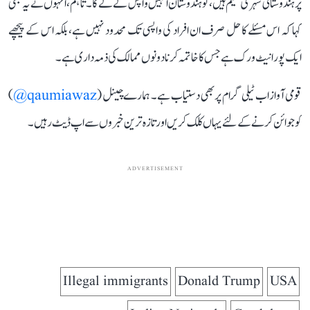
پر ہندوستانی شہری مقیم ہیں، تو ہندوستان انہیں واپس لے لے گا۔ تاہم، انہوں نے یہ بھی
کہا کہ اس مسئلے کا حل صرف ان افراد کی واپسی تک محدود نہیں ہے، بلکہ اس کے پیچھے
ایک پورا نیٹ ورک ہے جس کا خاتمہ کرنا دونوں ممالک کی ذمہ داری ہے۔
قومی آواز اب ٹیلی گرام پر بھی دستیاب ہے۔ ہمارے چینل (
qaumiawaz@
)
کو جوائن کرنے کے لئے یہاں کلک کریں اور تازہ ترین خبروں سے اپ ڈیٹ رہیں۔
ADVERTISEMENT
Illegal immigrants
Donald Trump
USA