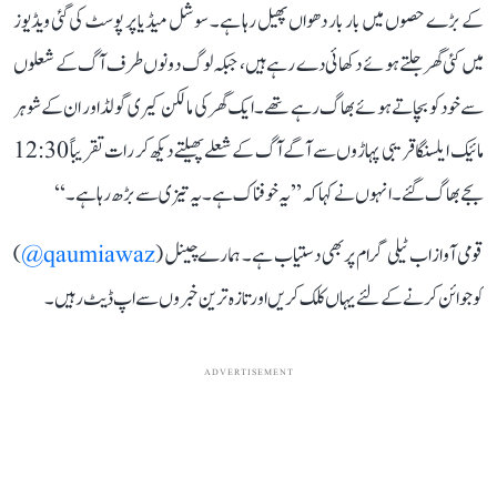
کے بڑے حصوں میں بار بار دھواں پھیل رہا ہے۔ سوشل میڈیا پر پوسٹ کی گئی ویڈیوز
میں کئی گھر جلتے ہوئے دکھائی دے رہے ہیں، جبکہ لوگ دونوں طرف آگ کے شعلوں
سے خود کو بچاتے ہوئے بھاگ رہے تھے۔ ایک گھر کی مالکن کیری گولڈ اور ان کے شوہر
مائیک ایلسنگا قریبی پہاڑوں سے آگے آگ کے شعلے پھیلتے دیکھ کر رات تقریباً 12:30
بجے بھاگ گئے۔ انہوں نے کہا کہ ’’یہ خوفناک ہے۔ یہ تیزی سے بڑھ رہا ہے۔‘‘
قومی آواز اب ٹیلی گرام پر بھی دستیاب ہے۔ ہمارے چینل (
qaumiawaz@
)
کو جوائن کرنے کے لئے یہاں کلک کریں اور تازہ ترین خبروں سے اپ ڈیٹ رہیں۔
ADVERTISEMENT