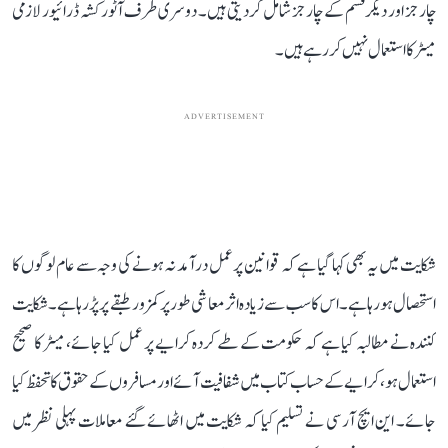
چارجز اور دیگر قسم کے چارجز شامل کر دیتی ہیں۔ دوسری طرف آٹو رکشہ ڈرائیور لازمی
میٹر کا استعمال نہیں کر رہے ہیں۔
ADVERTISEMENT
شکایت میں یہ بھی کہا گیا ہے کہ قوانین پر عمل درآمد نہ ہونے کی وجہ سے عام لوگوں کا
استحصال ہو رہا ہے۔ اس کا سب سے زیادہ اثر معاشی طور پر کمزور طبقے پر پڑ رہا ہے۔ شکایت
کنندہ نے مطالبہ کیا ہے کہ حکومت کے طے کردہ کرایے پر عمل کیا جائے، میٹر کا صحیح
استعمال ہو، کرایے کے حساب کتاب میں شفافیت آئے اور مسافروں کے حقوق کا تحفظ کیا
جائے۔ این ایچ آر سی نے تسلیم کیا کہ شکایت میں اٹھائے گئے معاملات پہلی نظر میں