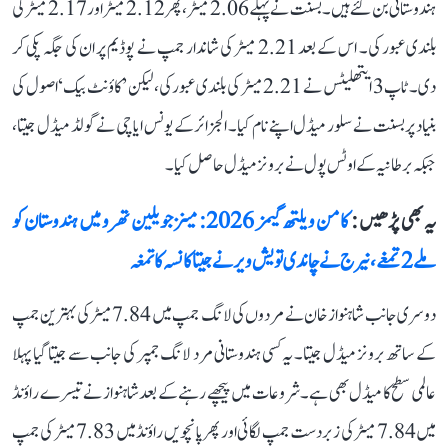
ہندوستانی بن گئے ہیں۔ بسنت نے پہلے 2.06 میٹر، پھر 2.12 میٹر اور 2.17 میٹر کی
بلندی عبور کی۔ اس کے بعد 2.21 میٹر کی شاندار جمپ نے پوڈیم پر ان کی جگہ پکی کر
دی۔ ٹاپ 3 ایتھلیٹس نے 2.21 میٹر کی بلندی عبور کی، لیکن ’کاؤنٹ بیک‘ اصول کی
بنیاد پر بسنت نے سلور میڈل اپنے نام کیا۔ الجزائر کے یونس ایاچی نے گولڈ میڈل جیتا،
جبکہ برطانیہ کے اوٹس پول نے برونز میڈل حاصل کیا۔
یہ بھی پڑھیں :
کامن ویلتھ گیمز 2026: مینز جویلین تھرو میں ہندوستان کو
ملے 2 تمغے، نیرج نے چاندی تو یش ویر نے جیتا کانسہ کا تمغہ
دوسری جانب شاہنواز خان نے مردوں کی لانگ جمپ میں 7.84 میٹر کی بہترین جمپ
کے ساتھ برونز میڈل جیتا۔ یہ کسی ہندوستانی مرد لانگ جمپر کی جانب سے جیتا گیا پہلا
عالمی سطح کا میڈل بھی ہے۔ شروعات میں پیچھے رہنے کے بعد شاہنواز نے تیسرے راؤنڈ
میں 7.84 میٹر کی زبردست جمپ لگائی اور پھر پانچویں راؤنڈ میں 7.83 میٹر کی جمپ