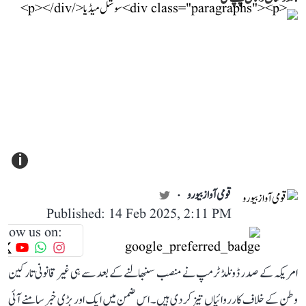
i
قومی آواز بیورو
Published: 14 Feb 2025, 2:11 PM
llow us on:
امریکہ کے صدر ڈونلڈ ٹرمپ نے منصب سنبھالنے کے بعد سے ہی غیر قانونی تارکین
وطن کے خلاف کارروائیاں تیز کر دی ہیں۔ اس ضمن میں ایک اور بڑی خبر سامنے آئی