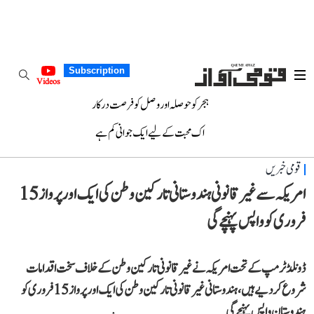
Subscription
Videos
ہجر کو حوصلہ اور وصل کو فرصت درکار
اک محبت کے لیے ایک جوانی کم ہے
قومی خبریں
امریکہ سے غیر قانونی ہندوستانی تارکین وطن کی ایک اور پرواز 15
فروری کو واپس پہنچے گی
ڈونلڈ ٹرمپ کے تحت امریکہ نے غیر قانونی تارکین وطن کے خلاف سخت اقدامات
شروع کر دیے ہیں، ہندوستانی غیر قانونی تارکین وطن کی ایک اور پرواز 15 فروری کو
ہندوستان واپس پہنچے گی