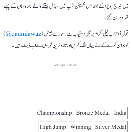
میں نیرج چوپڑا کے بعد اس چیمپئن شپ میں میڈل جیتنے والے ہندوستان کے پہلے
تھروور بن گئے۔
قومی آواز اب ٹیلی گرام پر بھی دستیاب ہے۔ ہمارے چینل (
qaumiawaz@
)
کو جوائن کرنے کے لئے یہاں کلک کریں اور تازہ ترین خبروں سے اپ ڈیٹ رہیں۔
ADVERTISEMENT
Championship
Bronze Medal
India
High Jump
Winning
Silver Medal