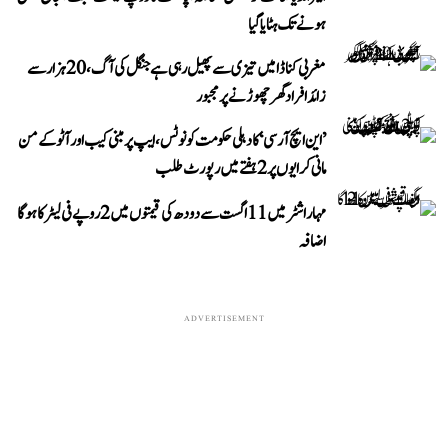
ہونے تک ہٹایا گیا
مغربی کناڈا میں تیزی سے پھیل رہی ہے جنگل کی آگ، 20 ہزار سے
زائد افراد گھر چھوڑنے پر مجبور
’این ایچ آر سی‘ کا دہلی حکومت کو نوٹس، ایپ پر مبنی کیب اور آٹو کے من
مانی کرایوں پر 2 ہفتے میں رپورٹ طلب
مہاراشٹر میں 11 اگست سے دودھ کی قیمتوں میں 2 روپے فی لیٹر کا ہوگا
اضافہ
ADVERTISEMENT