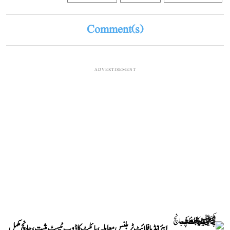
Comment(s)
ADVERTISEMENT
ایئر انڈیا فلائٹ ٹربلنس معاملہ، پائلٹ کا ڈوپ ٹیسٹ مثبت، جانچ مکمل