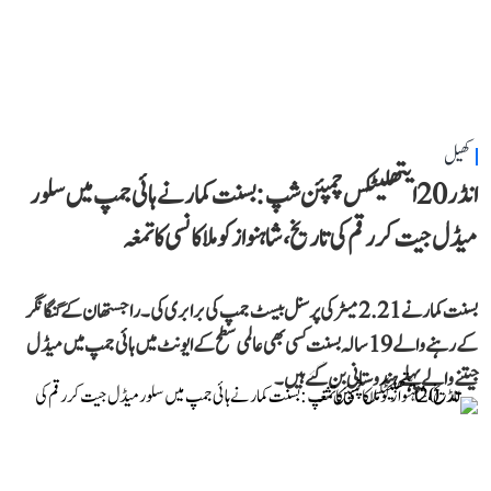
کھیل
انڈر 20 ایتھلیٹکس چمپئن شپ: بسنت کمار نے ہائی جمپ میں سلور
میڈل جیت کر رقم کی تاریخ، شاہنواز کو ملا کانسی کا تمغہ
بسنت کمار نے 2.21 میٹر کی پرسنل بیسٹ جمپ کی برابری کی۔ راجستھان کے گنگا نگر
کے رہنے والے 19 سالہ بسنت کسی بھی عالمی سطح کے ایونٹ میں ہائی جمپ میں میڈل
جیتنے والے پہلے ہندوستانی بن گئے ہیں۔