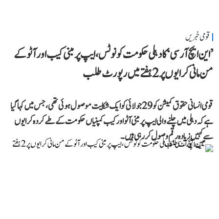
قومی خبریں
’این ایچ آر سی‘ کا دہلی حکومت کو نوٹس، ایپ پر مبنی کیب اور آٹو کے
من مانی کرایوں پر 2 ہفتے میں رپورٹ طلب
قومی انسانی حقوق کمیشن کو 29 جولائی کو ایک شکایت موصول ہوئی تھی، جس میں کہا گیا
ہے کہ دہلی میں چلنے والی ایپ پر مبنی آٹو اور کیب کمپنیاں حکومت کے طے کردہ کرایوں
سے کہیں زیادہ رقم وصول کر رہی ہیں۔