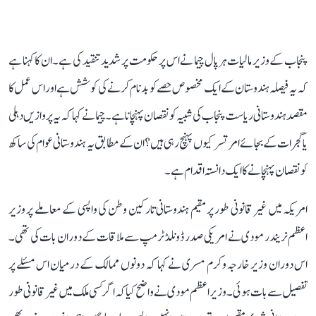
پنجاب کے وزیر مالیات ہرپال چیما نے اس پر حکومت پر شدید تنقید کی ہے۔ ان کا کہنا ہے
کہ یہ فیصلہ ہندوستان کے ایک مخصوص حصے کو بدنام کرنے کی کوشش ہے اور اس عمل کا
مقصد ہندوستانی ریاست پنجاب کی شبیہ کو نقصان پہنچانا ہے۔ چیما نے کہا کہ یہ پروازیں دہلی
یا گجرات کے بجائے امرتسر کیوں پہنچ رہی ہیں؟ ان کے مطابق یہ ہندوستانی عوام کی ساکھ
کو نقصان پہنچانے کا ایک دانستہ اقدام ہے۔
امریکہ میں غیر قانونی طور پر مقیم ہندوستانی تارکین وطن کی واپسی کے معاملے پر وزیر
اعظم نریندر مودی نے امریکی صدر ڈونلڈ ٹرمپ سے ملاقات کے دوران بات کی تھی۔
اس دوران وزیر خارجہ وکرم مسری نے کہا کہ دونوں ممالک کے درمیان اس مسئلے پر
تفصیل سے بات ہوئی۔ وزیر اعظم مودی نے واضح کیا کہ اگر کسی ملک میں غیر قانونی طور