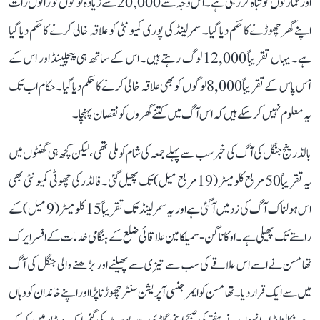
اور عمارتوں کو تباہ کر رہی ہے۔ اس وجہ سے 20,000 سے زیادہ لوگوں کو راتوں رات
اپنے گھر چھوڑنے کا حکم دیا گیا۔ سمرلینڈ کی پوری کمیونٹی کو علاقہ خالی کرنے کا حکم دیا گیا
ہے۔ یہاں تقریباً 12,000 لوگ رہتے ہیں۔ اس کے ساتھ ہی پیچلینڈ اور اس کے
آس پاس کے تقریباً 8,000 لوگوں کو بھی علاقہ خالی کرنے کا حکم دیا گیا۔ حکام اب تک
یہ معلوم نہیں کر سکے ہیں کہ اس آگ میں کتنے گھروں کو نقصان پہنچا۔
بالڈ رینج جنگل کی آگ کی خبر سب سے پہلے جمعہ کی شام کو ملی تھی، لیکن کچھ ہی گھنٹوں میں
یہ تقریباً 50 مربع کلومیٹر (19 مربع میل) تک پھیل گئی۔ فالڈر کی چھوٹی کمیونٹی بھی
اس ہولناک آگ کی زد میں آ گئی ہے اور یہ سمرلینڈ تک تقریباً 15 کلومیٹر (9 میل) کے
راستے تک پھیلی ہے۔ اوکاناگن-سمیلکامین علاقائی ضلع کے ہنگامی خدمات کے افسر ایرک
تھامسن نے اسے اس علاقے کی سب سے تیزی سے پھیلنے اور بڑھنے والی جنگل کی آگ
میں سے ایک قرار دیا۔ تھامسن کو ایمرجنسی آپریشن سنٹر چھوڑنا پڑا اور اپنے خاندان کو وہاں