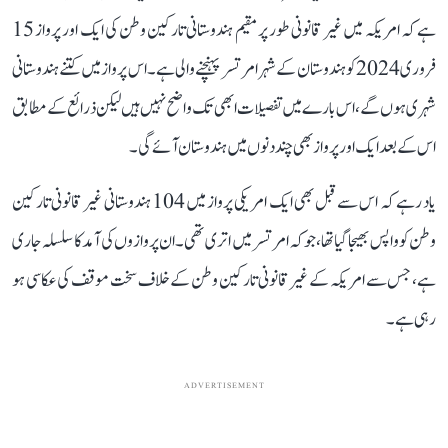
ہے کہ امریکہ میں غیر قانونی طور پر مقیم ہندوستانی تارکین وطن کی ایک اور پرواز 15
فروری 2024 کو ہندوستان کے شہر امرتسر پہنچنے والی ہے۔ اس پرواز میں کتنے ہندوستانی
شہری ہوں گے، اس بارے میں تفصیلات ابھی تک واضح نہیں ہیں لیکن ذرائع کے مطابق
اس کے بعد ایک اور پرواز بھی چند دنوں میں ہندوستان آئے گی۔
یاد رہے کہ اس سے قبل بھی ایک امریکی پرواز میں 104 ہندوستانی غیر قانونی تارکین
وطن کو واپس بھیجا گیا تھا، جو کہ امرتسر میں اتری تھی۔ ان پروازوں کی آمد کا سلسلہ جاری
ہے، جس سے امریکہ کے غیر قانونی تارکین وطن کے خلاف سخت موقف کی عکاسی ہو
رہی ہے۔
ADVERTISEMENT