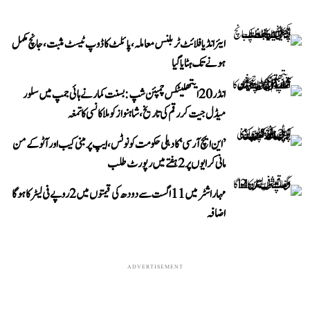
ایئر انڈیا فلائٹ ٹربلنس معاملہ، پائلٹ کا ڈوپ ٹیسٹ مثبت، جانچ مکمل
ہونے تک ہٹایا گیا
انڈر 20 ایتھلیٹکس چمپئن شپ: بسنت کمار نے ہائی جمپ میں سلور
میڈل جیت کر رقم کی تاریخ، شاہنواز کو ملا کانسی کا تمغہ
’این ایچ آر سی‘ کا دہلی حکومت کو نوٹس، ایپ پر مبنی کیب اور آٹو کے من
مانی کرایوں پر 2 ہفتے میں رپورٹ طلب
مہاراشٹر میں 11 اگست سے دودھ کی قیمتوں میں 2 روپے فی لیٹر کا ہوگا
اضافہ
ADVERTISEMENT