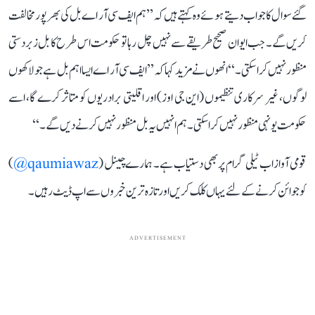
گئے سوال کا جواب دیتے ہوئے وہ کہتے ہیں کہ ’’ہم ایف سی آر اے بل کی بھرپور مخالفت
کریں گے۔ جب ایوان صحیح طریقے سے نہیں چل رہا تو حکومت اس طرح کا بل زبردستی
منظور نہیں کرا سکتی۔‘‘ انھوں نے مزید کہا کہ ’’ایف سی آر اے ایسا اہم بل ہے جو لاکھوں
لوگوں، غیر سرکاری تنظیموں (این جی اوز) اور اقلیتی برادریوں کو متاثر کرے گا، اسے
حکومت یونہی منظور نہیں کرا سکتی۔ ہم انہیں یہ بل منظور نہیں کرنے دیں گے۔‘‘
قومی آواز اب ٹیلی گرام پر بھی دستیاب ہے۔ ہمارے چینل (
qaumiawaz@
)
کو جوائن کرنے کے لئے یہاں کلک کریں اور تازہ ترین خبروں سے اپ ڈیٹ رہیں۔
ADVERTISEMENT