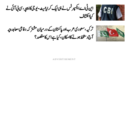
این ٹی اے ایکسپرٹس نے ہی لیک کرایا نیٹ-یوجی کا پیپر، سی بی آئی نے
کیا انکشاف
ترکیہ، سعودی عرب اور پاکستان کے درمیان مشترکہ دفاعی معاہدہ پر
آج دستخط ہونے کا امکان، کیا ہے اس کا مقصد؟
ADVERTISEMENT