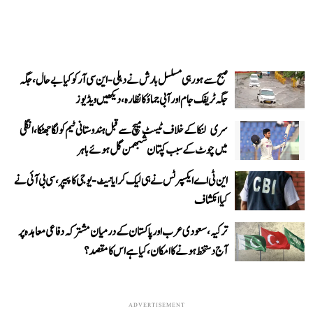
صبح سے ہو رہی مسلسل بارش نے دہلی-این سی آر کو کیا بے حال، جگہ
جگہ ٹریفک جام اور آبی جماؤ کا نظارہ، دیکھیں ویڈیوز
سری لنکا کے خلاف ٹیسٹ میچ سے قبل ہندوستانی ٹیم کو لگا جھٹکا، انگلی
میں چوٹ کے سبب کپتان شبھمن گل ہوئے باہر
این ٹی اے ایکسپرٹس نے ہی لیک کرایا نیٹ-یوجی کا پیپر، سی بی آئی نے
کیا انکشاف
ترکیہ، سعودی عرب اور پاکستان کے درمیان مشترکہ دفاعی معاہدہ پر
آج دستخط ہونے کا امکان، کیا ہے اس کا مقصد؟
ADVERTISEMENT