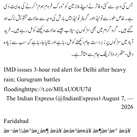
جس کی وجہ سے کئی دفاتر نے اپنے ملازمین کو ’ورک فروم ہوم‘ کرنے کی ہدایت دی
ہے۔ خاص طور سے نوئیڈا اور گریٹر نوئیڈا میں بارش کی وجہ سے حالات تشویش ناک ہو
گئے ہیں۔ گروگرام میں بھی سڑکوں پر سیلاب جیسے حالات دیکھنے کو مل رہے ہیں۔ فرید
آباد میں سڑکوں پر زبردست جام دیکھنے کو مل رہا ہے اور بتایا جا رہا ہے کہ سب سے زیادہ
دہلی-متھرا روڈ ٹریفک جام سے متاثر ہے۔
IMD issues 3-hour red alert for Delhi after heavy
rain; Gurugram battles
flooding
https://t.co/MlLxUOUU7d
August 7,
— The Indian Express (@IndianExpress)
2026
Faridabad
à¤¬à¤¾à¤°à¤¿à¤¶ à¤à¥ à¤à¤²à¤¤à¥ à¤¶à¤¹à¤° à¤à¥