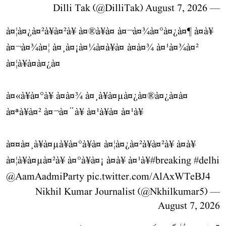
August 7, 2026
— Dilli Tak (@DilliTak)
à¤¦à¤¿à¤²à¥à¤²à¥ à¤®à¥à¤ à¤¬à¤¾à¤°à¤¿à¤¶ à¤à¥
à¤¬à¤¾à¤¦ à¤¸à¤¡à¤¼à¤à¥à¤ à¤à¤¾ à¤¹à¤¾à¤²
à¤¦à¥à¤à¤¿à¤
à¤«à¥à¤°à¥ à¤à¤¾ à¤¸à¥à¤µà¤¿à¤®à¤¿à¤à¤
à¤ªà¥à¤² à¤¬à¤¨à¥ à¤¹à¥à¤ à¤¹à¥
à¤¤à¤¸à¥à¤µà¥à¤°à¥à¤ à¤¦à¤¿à¤²à¥à¤²à¥ à¤à¥
à¤¦à¥à¤µà¤²à¥ à¤°à¥à¤¡ à¤à¥ à¤¹à¥
#breaking
#delhi
@AamAadmiParty
pic.twitter.com/AlAxWTeBJ4
— Nikhil Kumar Journalist (@Nkhilkumar5)
August 7, 2026