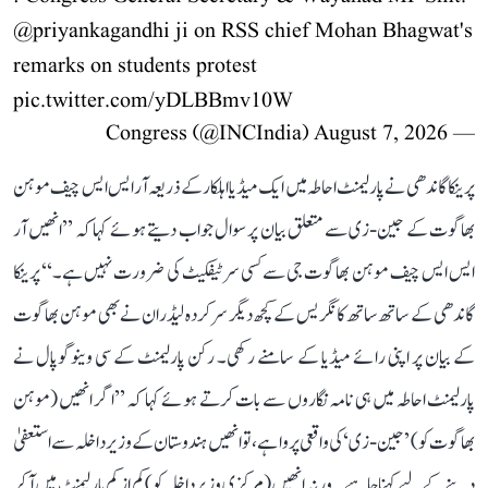
@priyankagandhi
ji on RSS chief Mohan Bhagwat's
remarks on students protest
pic.twitter.com/yDLBBmv10W
August 7, 2026
— Congress (@INCIndia)
پرینکا گاندھی نے پارلیمنٹ احاطہ میں ایک میڈیا اہلکار کے ذریعہ آر ایس ایس چیف موہن
بھاگوت کے جین-زی سے متعلق بیان پر سوال جواب دیتے ہوئے کہا کہ ’’انھیں آر
ایس ایس چیف موہن بھاگوت جی سے کسی سرٹیفکیٹ کی ضرورت نہیں ہے۔‘‘ پرینکا
گاندھی کے ساتھ ساتھ کانگریس کے کچھ دیگر سرکردہ لیڈران نے بھی موہن بھاگوت
کے بیان پر اپنی رائے میڈیا کے سامنے رکھی۔ رکن پارلیمنٹ کے سی وینوگوپال نے
پارلیمنٹ احاطہ میں ہی نامہ نگاروں سے بات کرتے ہوئے کہا کہ ’’اگر انھیں (موہن
بھاگوت کو) ’جین-زی‘ کی واقعی پروا ہے، تو انھیں ہندوستان کے وزیر داخلہ سےا ستعفیٰ
دینے کے لیے کہنا چاہیے۔ ورنہ انھیں (مرکزی وزیر داخلہ کو) کم از کم پارلیمنٹ میں آ کر