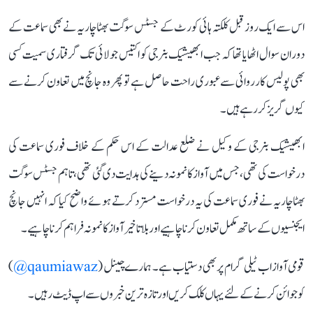
اس سے ایک روز قبل کلکتہ ہائی کورٹ کے جسٹس سوگت بھٹاچاریہ نے بھی سماعت کے
دوران سوال اٹھایا تھا کہ جب ابھیشیک بنرجی کو اکتیس جولائی تک گرفتاری سمیت کسی
بھی پولیس کارروائی سے عبوری راحت حاصل ہے تو پھر وہ جانچ میں تعاون کرنے سے
کیوں گریز کر رہے ہیں۔
ابھیشیک بنرجی کے وکیل نے ضلع عدالت کے اس حکم کے خلاف فوری سماعت کی
درخواست کی تھی، جس میں آواز کا نمونہ دینے کی ہدایت دی گئی تھی، تاہم جسٹس سوگت
بھٹاچاریہ نے فوری سماعت کی یہ درخواست مسترد کرتے ہوئے واضح کیا کہ انہیں جانچ
ایجنسیوں کے ساتھ مکمل تعاون کرنا چاہیے اور بلا تاخیر آواز کا نمونہ فراہم کرنا چاہیے۔
قومی آواز اب ٹیلی گرام پر بھی دستیاب ہے۔ ہمارے چینل (
qaumiawaz@
)
کو جوائن کرنے کے لئے یہاں کلک کریں اور تازہ ترین خبروں سے اپ ڈیٹ رہیں۔