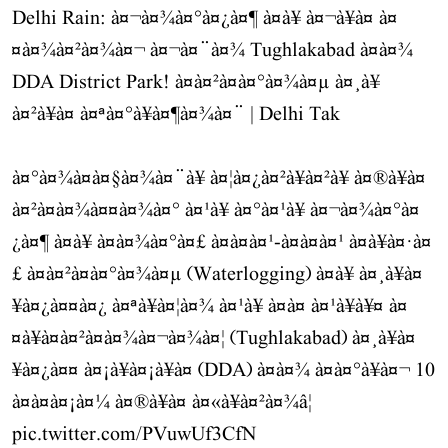
Delhi Rain: à¤¬à¤¾à¤°à¤¿à¤¶ à¤à¥ à¤¬à¥à¤ à¤
¤à¤¾à¤²à¤¾à¤¬ à¤¬à¤¨à¤¾ Tughlakabad à¤à¤¾
DDA District Park! à¤à¤²à¤­à¤°à¤¾à¤µ à¤¸à¥
à¤²à¥à¤ à¤ªà¤°à¥à¤¶à¤¾à¤¨ | Delhi Tak
à¤°à¤¾à¤à¤§à¤¾à¤¨à¥ à¤¦à¤¿à¤²à¥à¤²à¥ à¤®à¥à¤
à¤²à¤à¤¾à¤¤à¤¾à¤° à¤¹à¥ à¤°à¤¹à¥ à¤¬à¤¾à¤°à¤
¿à¤¶ à¤à¥ à¤à¤¾à¤°à¤£ à¤à¤à¤¹-à¤à¤à¤¹ à¤­à¥à¤·à¤
£ à¤à¤²à¤­à¤°à¤¾à¤µ (Waterlogging) à¤à¥ à¤¸à¥à¤
¥à¤¿à¤¤à¤¿ à¤ªà¥à¤¦à¤¾ à¤¹à¥ à¤à¤ à¤¹à¥à¥¤ à¤
¤à¥à¤à¤²à¤à¤¾à¤¬à¤¾à¤¦ (Tughlakabad) à¤¸à¥à¤
¥à¤¿à¤¤ à¤¡à¥à¤¡à¥à¤ (DDA) à¤à¤¾ à¤à¤°à¥à¤¬ 10
à¤à¤à¤¡à¤¼ à¤®à¥à¤ à¤«à¥à¤²à¤¾â¦
pic.twitter.com/PVuwUf3CfN