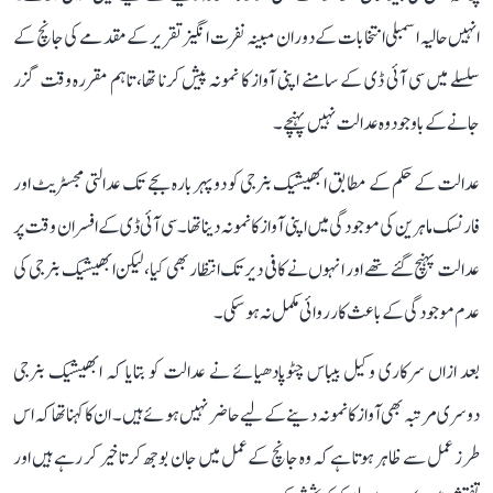
انہیں حالیہ اسمبلی انتخابات کے دوران مبینہ نفرت انگیز تقریر کے مقدمے کی جانچ کے
سلسلے میں سی آئی ڈی کے سامنے اپنی آواز کا نمونہ پیش کرنا تھا، تاہم مقررہ وقت گزر
جانے کے باوجود وہ عدالت نہیں پہنچے۔
عدالت کے حکم کے مطابق ابھیشیک بنرجی کو دوپہر بارہ بجے تک عدالتی مجسٹریٹ اور
فارنسک ماہرین کی موجودگی میں اپنی آواز کا نمونہ دینا تھا۔ سی آئی ڈی کے افسران وقت پر
عدالت پہنچ گئے تھے اور انہوں نے کافی دیر تک انتظار بھی کیا، لیکن ابھیشیک بنرجی کی
عدم موجودگی کے باعث کارروائی مکمل نہ ہو سکی۔
بعد ازاں سرکاری وکیل بیباس چٹوپادھیائے نے عدالت کو بتایا کہ ابھیشیک بنرجی
دوسری مرتبہ بھی آواز کا نمونہ دینے کے لیے حاضر نہیں ہوئے ہیں۔ ان کا کہنا تھا کہ اس
طرز عمل سے ظاہر ہوتا ہے کہ وہ جانچ کے عمل میں جان بوجھ کر تاخیر کر رہے ہیں اور