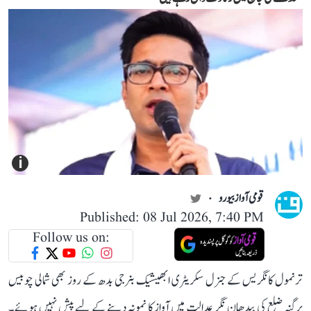
i
قومی آواز بیورو
Published: 08 Jul 2026, 7:40 PM
Follow us on:
ترنمول کانگریس کے جنرل سکریٹری ابھیشیک بنرجی بدھ کے روز بھی شمالی چوبیس
پرگنہ ضلع کی بیدھان نگر عدالت میں آواز کا نمونہ دینے کے لیے پیش نہیں ہوئے۔