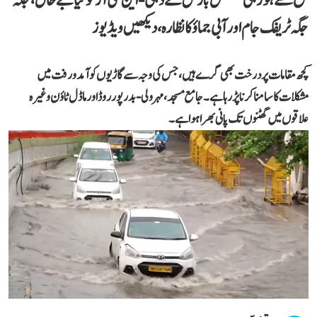
صبح سے ہو رہی مسلسل بارش نے دہلی-این سی آر کو کیا بے حال، جگہ
جگہ ٹریفک جام اور آبی جماؤ کا نظارہ، دیکھیں ویڈیوز
کچھ مقامات پر درخت بھی گرے ہیں، جس کی وجہ سے گاڑیوں کو آمد و رفت میں
مشکلات کا سامنا کرنا پڑ رہا ہے۔ جامع مسجد، مہرولی-بدرپور روڈ اور ماڈل ٹاؤن وغیرہ
علاقوں میں گھٹنوں تک پانی بھرا ہوا ہے۔