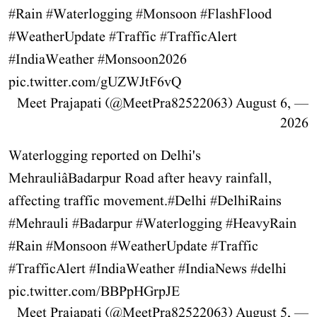
#Rain
#Waterlogging
#Monsoon
#FlashFlood
#WeatherUpdate
#Traffic
#TrafficAlert
#IndiaWeather
#Monsoon2026
pic.twitter.com/gUZWJtF6vQ
August 6,
— Meet Prajapati (@MeetPra82522063)
2026
Waterlogging reported on Delhi's
MehrauliâBadarpur Road after heavy rainfall,
affecting traffic movement.
#Delhi
#DelhiRains
#Mehrauli
#Badarpur
#Waterlogging
#HeavyRain
#Rain
#Monsoon
#WeatherUpdate
#Traffic
#TrafficAlert
#IndiaWeather
#IndiaNews
#delhi
pic.twitter.com/BBPpHGrpJE
August 5,
— Meet Prajapati (@MeetPra82522063)