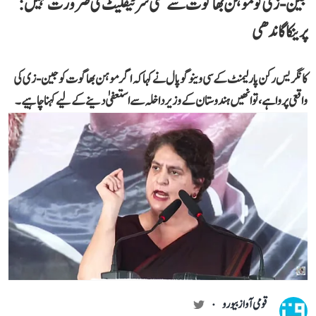
جین-زی کو موہن بھاگوت سے کسی سرٹیفکیٹ کی ضرورت نہیں:
پرینکا گاندھی
کانگریس رکن پارلیمنٹ کے سی وینوگوپال نے کہا کہ اگر موہن بھاگوت کو جین-زی کی
واقعی پروا ہے، تو انھیں ہندوستان کے وزیر داخلہ سے استعفیٰ دینے کے لیے کہنا چاہیے۔
قومی آواز بیورو