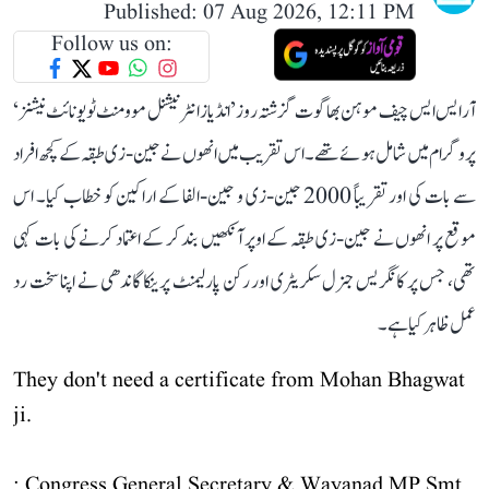
Published: 07 Aug 2026, 12:11 PM
Follow us on:
آر ایس ایس چیف موہن بھاگوت گزشتہ روز ’انڈیاز انٹرنیشنل موومنٹ ٹو یونائٹ نیشنز‘
پروگرام میں شامل ہوئے تھے۔ اس تقریب میں انھوں نے جین-زی طبقہ کے کچھ افراد
سے بات کی اور تقریباً 2000 جین-زی و جین-الفا کے اراکین کو خطاب کیا۔ اس
موقع پر انھوں نے جین-زی طبقہ کے اوپر آنکھیں بند کر کے اعتماد کرنے کی بات کہی
تھی، جس پر کانگریس جنرل سکریٹری اور رکن پارلیمنٹ پرینکا گاندھی نے اپنا سخت رد
عمل ظاہر کیا ہے۔
They don't need a certificate from Mohan Bhagwat
ji.
: Congress General Secretary & Wayanad MP Smt.