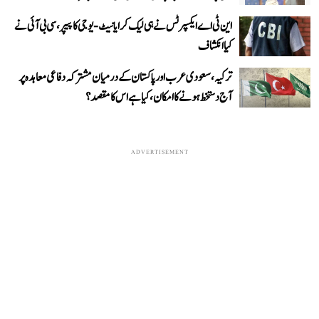
این ٹی اے ایکسپرٹس نے ہی لیک کرایا نیٹ-یوجی کا پیپر، سی بی آئی نے
کیا انکشاف
ترکیہ، سعودی عرب اور پاکستان کے درمیان مشترکہ دفاعی معاہدہ پر
آج دستخط ہونے کا امکان، کیا ہے اس کا مقصد؟
ADVERTISEMENT