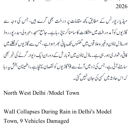
2026
میڈیا رپورٹس کے مطابق کچھ مقامات پر درخت بھی گرے ہیں، جس کی وجہ سے
گاڑیوں کو آمد و رفت میں مشکلات کا سامنا کرنا پڑ رہا ہے۔ جامع مسجد، مہرولی-بدرپور روڈ
اور ماڈل ٹاؤن وغیرہ علاقوں میں گھٹنوں تک پانی بھرا ہوا ہے، جس سے گاڑیوں کو نکلنے میں
کافی دشواری ہو رہی ہے۔ ماڈل ٹاؤن میں تو بارش کے دوران ایک دیوار گرنے کی خبر بھی
سامنے آئی ہے، جس کی زد میں آنے سے 9 گاڑیوں کو نقصان پہنچا ہے۔ اطمینان بخش یہ رہا
کہ اس حادثہ میں کسی کی جان نہیں گئی۔
North West Delhi /Model Town
Wall Collapses During Rain in Delhi's Model
Town, 9 Vehicles Damaged