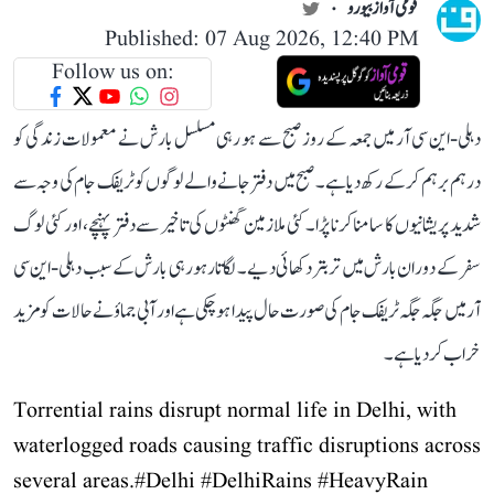
قومی آواز بیورو
Published: 07 Aug 2026, 12:40 PM
Follow us on:
دہلی-این سی آر میں جمعہ کے روز صبح سے ہو رہی مسلسل بارش نے معمولات زندگی کو
درہم برہم کر کے رکھ دیا ہے۔ صبح میں دفتر جانے والے لوگوں کو ٹریفک جام کی وجہ سے
شدید پریشانیوں کا سامنا کرنا پڑا۔ کئی ملازمین گھنٹوں کی تاخیر سے دفتر پہنچے، اور کئی لوگ
سفر کے دوران بارش میں تر بتر دکھائی دیے۔ لگاتار ہو رہی بارش کے سبب دہلی-این سی
آر میں جگہ جگہ ٹریفک جام کی صورت حال پیدا ہو چکی ہے اور آبی جماؤ نے حالات کو مزید
خراب کر دیا ہے۔
Torrential rains disrupt normal life in Delhi, with
waterlogged roads causing traffic disruptions across
several areas.
#Delhi
#DelhiRains
#HeavyRain