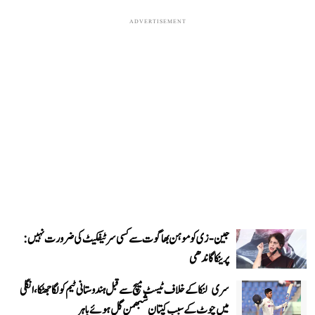
ADVERTISEMENT
جین-زی کو موہن بھاگوت سے کسی سرٹیفکیٹ کی ضرورت نہیں:
پرینکا گاندھی
سری لنکا کے خلاف ٹیسٹ میچ سے قبل ہندوستانی ٹیم کو لگا جھٹکا، انگلی
میں چوٹ کے سبب کپتان شبھمن گل ہوئے باہر