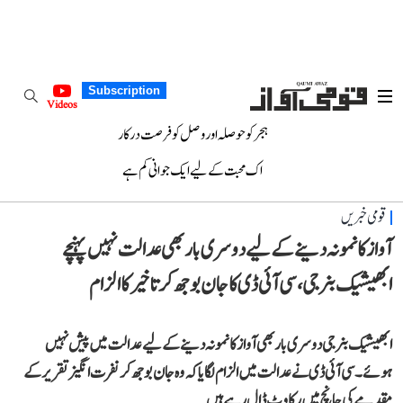
Subscription
Videos
ہجر کو حوصلہ اور وصل کو فرصت درکار
اک محبت کے لیے ایک جوانی کم ہے
قومی خبریں
آواز کا نمونہ دینے کے لیے دوسری بار بھی عدالت نہیں پہنچے
ابھیشیک بنرجی، سی آئی ڈی کا جان بوجھ کر تاخیر کا الزام
ابھیشیک بنرجی دوسری بار بھی آواز کا نمونہ دینے کے لیے عدالت میں پیش نہیں
ہوئے۔ سی آئی ڈی نے عدالت میں الزام لگایا کہ وہ جان بوجھ کر نفرت انگیز تقریر کے
مقدمے کی جانچ میں رکاوٹ ڈال رہے ہیں