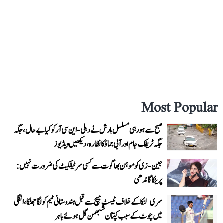
Most Popular
صبح سے ہو رہی مسلسل بارش نے دہلی-این سی آر کو کیا بے حال، جگہ
جگہ ٹریفک جام اور آبی جماؤ کا نظارہ، دیکھیں ویڈیوز
جین-زی کو موہن بھاگوت سے کسی سرٹیفکیٹ کی ضرورت نہیں:
پرینکا گاندھی
سری لنکا کے خلاف ٹیسٹ میچ سے قبل ہندوستانی ٹیم کو لگا جھٹکا، انگلی
میں چوٹ کے سبب کپتان شبھمن گل ہوئے باہر