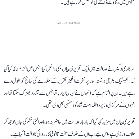
تفتیش میں رکاوٹ ڈالنے کی کوشش کر رہے ہیں۔
ADVERTISEMENT
سرکاری وکیل نے عدالت میں ایک تحریری بیان بھی داخل کیا، جس میں الزام عائد کیا گیا
کہ ابھیشیک بنرجی دانستہ طور پر نفرت انگیز تقریر کے مقدمے کی جانچ کو طول دے
رہے ہیں۔ ان پر الزام ہے کہ انہوں نے ایسا بیان دیا تھا جس سے تشدد بھڑک سکتا تھا اور
انہوں نے مرکزی وزیر داخلہ امت شاہ کو دھمکی بھی دی تھی۔
تحریری بیان میں مزید کہا گیا کہ بار بار عدالت میں حاضر نہ ہونا عدالتی حکم کی جان بوجھ کر
خلاف ورزی ہے، اس لیے اب ان کے خلاف سخت قانونی کارروائی کا وقت آ گیا ہے۔