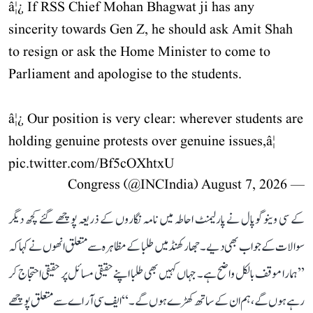
â¦¿ If RSS Chief Mohan Bhagwat ji has any
sincerity towards Gen Z, he should ask Amit Shah
to resign or ask the Home Minister to come to
Parliament and apologise to the students.
â¦¿ Our position is very clear: wherever students are
holding genuine protests over genuine issues,â¦
pic.twitter.com/Bf5cOXhtxU
August 7, 2026
— Congress (@INCIndia)
کے سی وینوگوپال نے پارلیمنٹ احاطہ میں نامہ نگاروں کے ذریعہ پوچھے گئے کچھ دیگر
سوالات کے جواب بھی دیے۔ جھارکھنڈ میں طلبا کے مظاہرہ سے متعلق انھوں نے کہا کہ
’’ہمارا موقف بالکل واضح ہے۔ جہاں کہیں بھی طلبا اپنے حقیقی مسائل پر حقیقی احتجاج کر
رہے ہوں گے، ہم ان کے ساتھ کھڑے ہوں گے۔‘‘ ایف سی آر اے سے متعلق پوچھے