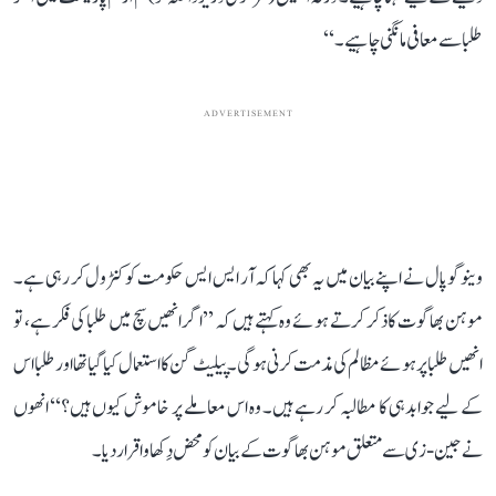
طلبا سے معافی مانگنی چاہیے۔‘‘
ADVERTISEMENT
وینوگوپال نے اپنے بیان میں یہ بھی کہا کہ آر ایس ایس حکومت کو کنٹرول کر رہی ہے۔
موہن بھاگوت کا ذکر کرتے ہوئے وہ کہتے ہیں کہ ’’اگر انھیں سچ میں طلبا کی فکر ہے، تو
انھیں طلبا پر ہوئے مظالم کی مذمت کرنی ہوگی۔ پیلیٹ گن کا استعمال کیا گیا تھا اور طلبا اس
کے لیے جوابدہی کا مطالبہ کر رہے ہیں۔ وہ اس معاملے پر خاموش کیوں ہیں؟‘‘ انھوں
نے جین-زی سے متعلق موہن بھاگوت کے بیان کو محض دِکھاوا قرار دیا۔