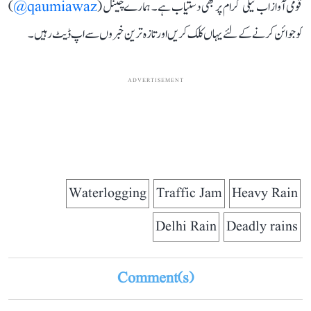
قومی آواز اب ٹیلی گرام پر بھی دستیاب ہے۔ ہمارے چینل (
qaumiawaz@
)
کو جوائن کرنے کے لئے یہاں کلک کریں اور تازہ ترین خبروں سے اپ ڈیٹ رہیں۔
ADVERTISEMENT
Waterlogging
Traffic Jam
Heavy Rain
Delhi Rain
Deadly rains
Comment(s)