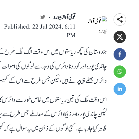
قومی آواز بیورو
Published: 22 Jul 2024, 6:11
PM
ہندوستان کی کچھ ریاستوں میں اس وقت الگ الگ طرح کے و
چاندی پورہ اور کورونا وائرس کی وجہ سے لوگوں کی اموات 
وائرس بھلے ہی پرانے ہیں، لیکن جس طرح سے اس کے کیسز سامن
اس وقت ملک کی تین ریاستوں میں خاص طور سے وائرس کا اثر ز
لیکن چاندی پورہ اور زیکا وائرس کے معاملے جس طرح سے ب
ظاہر کیا جا رہا ہے۔ کئی لوگوں کے ذہن میں یہ سوال ہے کہ کہی