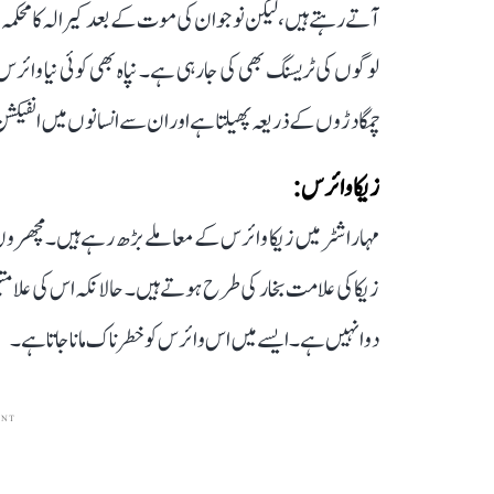
آتے رہتے ہیں، لیکن نوجوان کی موت کے بعد کیرالہ کا مح
چمگادڑوں کے ذریعہ پھیلتا ہے اور ان سے انسانوں میں انفیکش
زیکا وائرس:
مہاراشٹر میں زیکا وائرس کے معاملے بڑھ رہے ہیں۔ مچھروں 
زیکا کی علامت بخار کی طرح ہوتے ہیں۔ حالانکہ اس کی علامتیں
دوا نہیں ہے۔ ایسے میں اس وائرس کو خطرناک مانا جاتا ہے۔
ENT