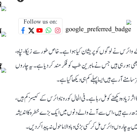
Follow us on:
ائرس نے لوگوں کو پریشان کیا ہوا ہے۔ خاص طور سے زیکا، نپاہ،
بھی ہو رہی ہیں جس نے ماہرین طب کو فکر مند کر دیا ہے۔ یہ چاروں
ے آ رہے ہیں ایسا پہلے کم ہی دیکھا گیا ہے۔
یادہ دیکھنے کو مل رہا ہے۔ فی الحال کورونا وائرس کے کیسز کم ہیں،
ڑھ رہے ہیں، اس سے آنے والے دنوں میں ایک بڑے خطرہ کا اندیشہ
ں یہ چاروں وائرس مل کر کسی بڑی وبا والا ماحول نہ پیدا کر دیں۔