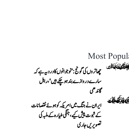
Most Popul
چھاتروں کی گونج: ’نوجوانوں کا درد یہ ہے کہ
سارے دروازے بند ہو چکے ہیں‘، راہل
گاندھی
ایران نے جنگ میں امریکہ کو ہوئے نقصانات
کے ثبوت پیش کیے، جنگی طیارہ کے ملبہ کی
تصویریں جاری