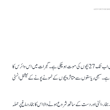
ADVERTISEM
چاندی پورہ وائرس کی بات کریں تو اس وائرس سے ملک میں اب تک 27 بچوں کی موت ہو چکی ہے۔ گجرات میں اس وائرس کا
ہا ہے۔ سبھی ریاستوں سے متاثرہ بچوں کے نمونے پونے کے نیشنل انسٹی
ر، الٹی اور دست کے ساتھ شروع ہونے والا اس کا بخار دماغ پر حملہ