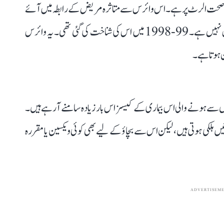
کمہ صحت الرٹ پر ہے۔ اس وائرس سے متاثرہ مریض کے رابطہ میں آئے
لوگوں کی ٹریسنگ بھی کی جا رہی ہے۔ نپاہ بھی کوئی نیا وائرس نہیں ہے۔ 99-1998 میں اس کی شناخت کی گئی تھی۔ یہ وائرس
ن ہوتا ہے۔
سے ہونے والی اس بیماری کے کیسز اس بار زیادہ سامنے آ رہے ہیں۔
 ہلکی ہوتی ہیں، لیکن اس سے بچاؤ کے لیے بھی کوئی ویکسین یا مقررہ
ADVERTISEM