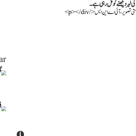
لہر دیکھنے کو مل رہی ہے۔
ar
i