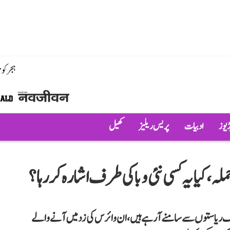
ہجر کو
ڈیوز
ادبیات
پریس ریلیز
کھیل
تلف ریاستوں سے سامنے آ رہے ہیں، ان وائرس کی زد میں آنے والے