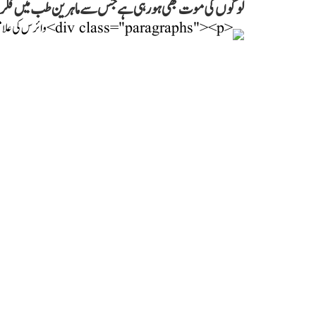
لوگوں کی موت بھی ہو رہی ہے جس سے ماہرین طب میں فکر کی 