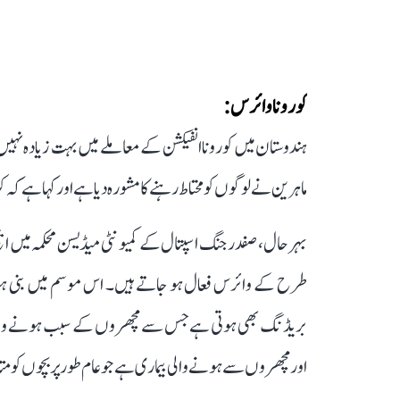
کورونا وائرس:
ہندوستان میں کورونا انفیکشن کے معاملے میں بہت زیادہ نہیں ہ
ماہرین نے لوگوں کو محتاط رہنے کا مشورہ دیا ہے اور کہا ہے کہ
بہرحال، صفدر جنگ اسپتال کے کمیونٹی میڈیسن محکمہ میں ایچ 
طرح کے وائرس فعال ہو جاتے ہیں۔ اس موسم میں بنی ہوئی
بریڈنگ بھی ہوتی ہے جس سے مچھروں کے سبب ہونے والی بی
اور مچھروں سے ہونے والی بیماری ہے جو عام طور پر بچوں کو م