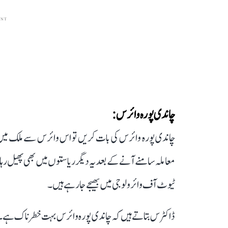
ENT
چاندی پورہ وائرس:
معاملہ سامنے آنے کے بعد یہ دیگر ریاستوں میں بھی پھیل ر
ٹیوٹ آف وائرولوجی میں بھیجے جا رہے ہیں۔
ڈاکٹرس بتاتے ہیں کہ چاندی پورہ وائرس بہت خطرناک ہے۔ بخا