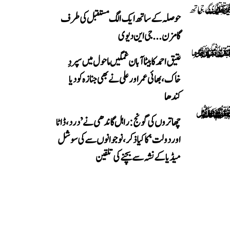
حوصلہ کے ساتھ ایک الگ مستقبل کی طرف
گامزن... جی این دیوی
عتیق احمد کا بیٹا آبان غمگین ماحول میں سپردِ
خاک، بھائی عمر اور علی نے بھی جنازہ کو دیا
کندھا
چھاتروں کی گونج: راہل گاندھی نے ’درد، ڈاٹا
اور دولت‘ کا کیا ذکر، نوجوانوں سے کی سوشل
میڈیا کے نشہ سے بچنے کی تلقین