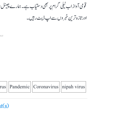
قومی آواز اب ٹیلی گرام پر بھی دستیاب ہے۔ ہمارے چینل 
اور تازہ ترین خبروں سے اپ ڈیٹ رہیں۔
ENT
rus
Pandemic
Coronavirus
nipah virus
(s)