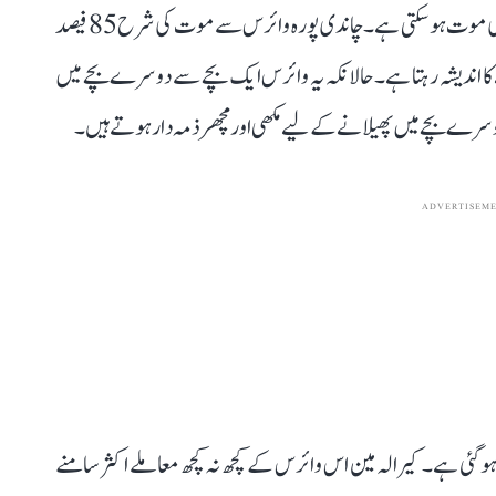
کرتا ہے۔ اگر صحیح وقت پر علاج نہ ملے تو 48 گھنٹے میں بچے کی موت ہو سکتی ہے۔ چاندی پورہ وائرس سے موت کی شرح 85 فیصد
ہ بچوں میں سے 85 کی موت ہونے کا اندیشہ رہتا ہے۔ حالانکہ یہ وائرس ایک بچے سے دوسرے بچے میں
سرے بچے میں پھیلانے کے لیے مکھی اور مچھر ذمہ دار ہوتے ہیں۔
ADVERTISEM
رس سے موت ہو گئی ہے۔ کیرالہ مین اس وائرس کے کچھ نہ کچھ معاملے اکثر سامنے