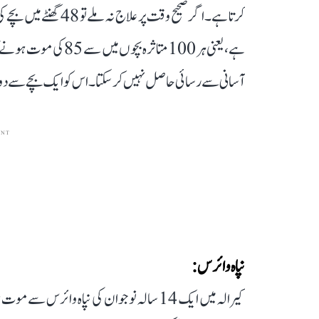
ہے، یعنی ہر 100 متاثر
آسانی سے رسائی حاصل نہیں کر سکتا۔ اس کو ایک بچے سے دو
ENT
نپاہ وائرس:
کیرالہ میں ایک 14 سالہ نوجوان کی نپاہ وائ