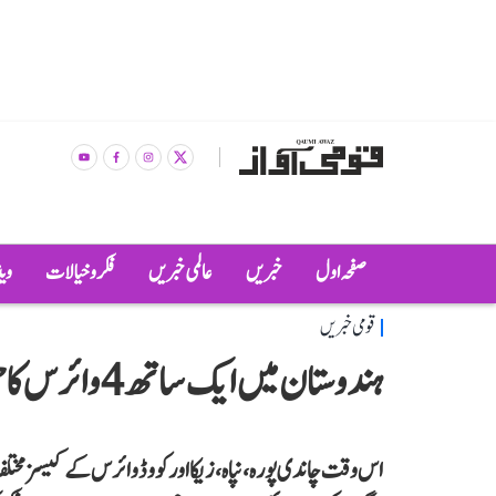
صفحہ اول
خبریں
عالمی خبریں
فکر و خیالات
وی
قومی خبریں
ہندوستان میں ایک ساتھ 4 وائرس کا حملہ، کیا یہ کسی نئی وبا کی طرف اشارہ کر رہا؟
اس وقت چاندی پورہ، نپاہ، زیکا اور کووڈ وائرس کے کیسز مخ