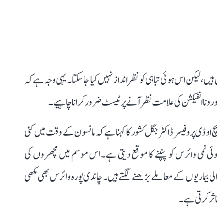
یں، لیکن اس ہوئی تباہی کو نظر انداز نہیں کیا جا سکتا۔ یہی وجہ ہے کہ
 کورونا انفیکشن کی علامت نظر آنے پر ٹیسٹ ضرور کرانا چاہیے۔
او ڈی پروفیسر ڈاکٹر جگل کشور کا کہنا ہے کہ مانسون کے وقت میں کئی
 نمی وائرس کو پنپنے کا موقع دیتی ہے۔ اس موسم میں مچھروں کی
ماریوں کے معاملے بڑھنے لگتے ہیں۔ چاندی پورہ وائرس بھی مکھی
تاثر کرتی ہے۔