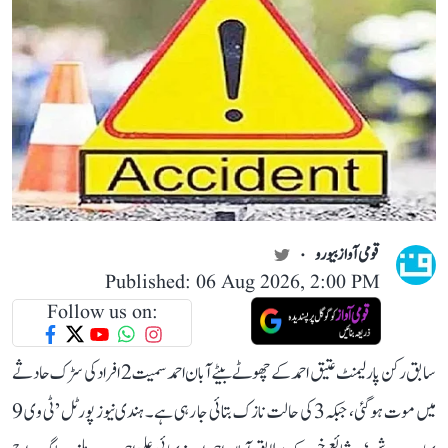
قومی آواز بیورو
Published: 06 Aug 2026, 2:00 PM
Follow us on:
سابق رکن پارلیمنٹ عتیق احمد کے چھوٹے بیٹے آبان احمد سمیت 2 افراد کی سڑک حادثے
میں موت ہو گئی، جبکہ 3 کی حالت نازک بتائی جا رہی ہے۔ ہندی نیوز پورٹل ’ٹی وی 9