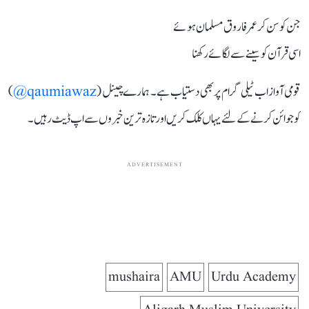
جن کو سن کر عمر فاروق مسلمان ہوئے
اسی قرآن کو سینے سے لگائے رکھنا
قومی آواز اب ٹیلی گرام پر بھی دستیاب ہے۔ ہمارے چینل (
qaumiawaz@
)
کو جوائن کرنے کے لئے یہاں کلک کریں اور تازہ ترین خبروں سے اپ ڈیٹ رہیں۔
ADVERTISEMENT
mushaira
AMU
Urdu Academy