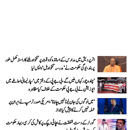
اتر پردیش میں مدارس کے اساتذہ کو وقت پر تنخواہ ملنے کا راستہ مکمل طور
پر بند، یوگی حکومت نے ’مدرسہ تنخواہ بل‘ واپس لیا
’چندہ چور کہاں ملیں گے، بی جے پی کے دفتر میں‘، پارلیمانی احاطے میں
اپوزیشن نے بی جے پی حکومت کے خلاف کیا مظاہرہ
’میں لوگوں کی جان لینا نہیں چاہتا‘، امریکی صدر ٹرمپ نے ایران پر
حملہ نہیں کرنے کا پیش کیا جواز
گورنر کے دست شفقت نے بچائی دیپک پرکاش کی کرسی، بہار حکومت