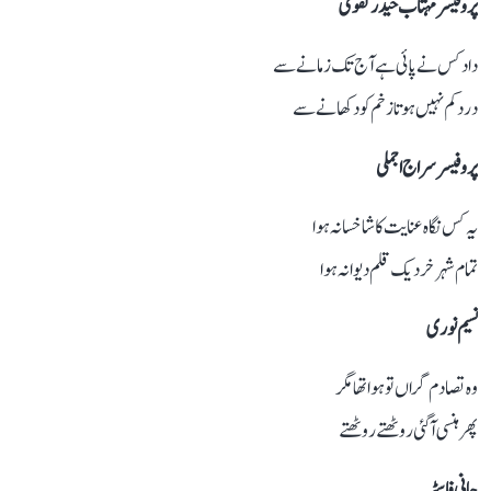
پروفیسر مہتاب حیدر نقوی
داد کس نے پائی ہے آج تک زمانے سے
درد کم نہیں ہوتا زخم کو دکھانے سے
پروفیسر سراج اجملی
یہ کس نگاہ عنایت کا شاخسانہ ہوا
تمام شہر خرد یک قلم دیوانہ ہوا
نسیم نوری
وہ تصادم گراں تو ہوا تھا مگر
پھر ہنسی آگئی روٹھتے روٹھتے
جانی فاسٹر