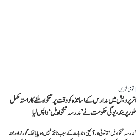
قومی خبریں
اتر پردیش میں مدارس کے اساتذہ کو وقت پر تنخواہ ملنے کا راستہ مکمل
طور پر بند، یوگی حکومت نے ’مدرسہ تنخواہ بل‘ واپس لیا
’مدرسہ تنخواہ بل‘ قانونی اور آئینی وجوہات کے سبب نافذ نہیں ہو پایا تھا۔ گورنر اور بعد