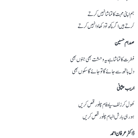
ہم اپنی محبت کا تماشا نہیں کرتے
کرتے ہیں اگر کچھ تو دکھاوا نہیں کرتے
صدام حسین
فطرت کا تماشا ہے یہ وحشت بھی جنوں بھی
دل ہاتھ سے جائے گا تو جائے گا سکوں بھی
اریب عثمانی
کھول کر زلف سیاہ فام چلو رقص کریں
ہو رہی بارش الہام چلو رقص کریں
ڈاکٹر عرفان احمد