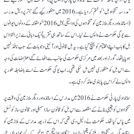
یوگی آدتیہ ناتھ حکومت نے سماجوادی پارٹی (ایس پی) حکومت میں منظور کیے گئے
’مدرسہ تنخواہ بل‘ کو ختم کر دیا ہے۔ 2016 میں منظور کیے گئے ’اتر پردیش مدرسہ
(اساتذہ اور دیگر ملازمین کو تنخواہوں کی ادائیگی) بل 2016‘ کو مقننہ کے دونوں ایوانوں
سے یوگی حکومت نے واپس لے لیا۔ اس کے ساتھ ہی تقریباً ایک دہائی سے زیر التوا اس
بل کا باب اپنے اختتام کو پہنچ گیا ہے۔ یہ بل قانونی اور آئینی وجوہات کے سبب نافذ نہیں
ہو پایا تھا۔ گورنر اور بعد میں مرکزی حکومت کی جانب سے اٹھائے گئے اعتراضات کی وجہ
سے اس بل کو منظوری نہیں مل سکی تھی۔ اب یوگی حکومت نے اسے باضابطہ طور پر
واپس لے کر اس پر پابندی عائد کر دی ہے۔
سماجوادی پارٹی حکومت نے 2016 میں مدارس کے اساتذہ اور دیگر ملازمین کی وقت پر
تنخواہوں کو یقینی بنانے کے مقصد سے اس بل کو قانون ساز اسمبلی اور قانون ساز کونسل
میں پاس کیا تھا۔ حکومت نے دلیل دی تھی کہ اس کے ذریعہ مدارس کے ملازمین کو
باقاعدگی سے تنخواہیں ملنے کو یقینی بنایا جائے گا اور ادائیگی میں تاخیر کے لیے جوابدہی طے