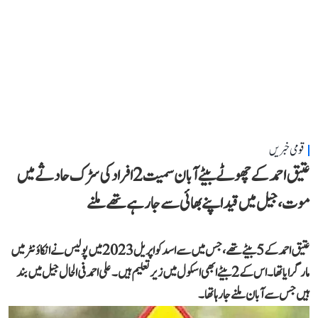
قومی خبریں
عتیق احمد کے چھوٹے بیٹے آبان سمیت 2 افراد کی سڑک حادثے میں
موت، جیل میں قید اپنے بھائی سے جا رہے تھے ملنے
عتیق احمد کے 5 بیٹے تھے، جس میں سے اسد کو اپریل 2023 میں پولیس نے انکاؤنٹر میں
مار گرایا تھا۔ اس کے 2 بیٹے ابھی اسکول میں زیر تعلیم ہیں۔ علی احمد فی الحال جیل میں بند
ہیں جس سے آبان ملنے جا رہا تھا۔