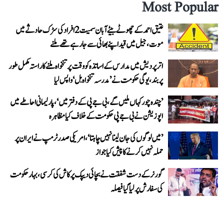
Most Popular
عتیق احمد کے چھوٹے بیٹے آبان سمیت 2 افراد کی سڑک حادثے میں
موت، جیل میں قید اپنے بھائی سے جا رہے تھے ملنے
اتر پردیش میں مدارس کے اساتذہ کو وقت پر تنخواہ ملنے کا راستہ مکمل طور
پر بند، یوگی حکومت نے ’مدرسہ تنخواہ بل‘ واپس لیا
’چندہ چور کہاں ملیں گے، بی جے پی کے دفتر میں‘، پارلیمانی احاطے میں
اپوزیشن نے بی جے پی حکومت کے خلاف کیا مظاہرہ
’میں لوگوں کی جان لینا نہیں چاہتا‘، امریکی صدر ٹرمپ نے ایران پر
حملہ نہیں کرنے کا پیش کیا جواز
گورنر کے دست شفقت نے بچائی دیپک پرکاش کی کرسی، بہار حکومت
کی سفارش پر لیا گیا فیصلہ