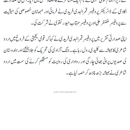
کے زیر اہتمام قومی یکجہتی کے نام ایک مشاعرے کا انعقاد عمل میں آیا۔ اس کی صدارت
اکادمی کے ڈائریکٹر پروفیسر قمرالہدی فریدی نے فرمائی اور مہمانان خصوصی کی حیثیت
سے پروفیسر غضنفر علی اور پروفیسر مہتاب حیدر نقوی نے شرکت کی۔
اپنی صدارتی تقریر میں پروفیسر قمرالہدی فریدی نے کہا کہ قومی یکجہتی کے فروغ میں اردو
شاعری کا ہمیشہ سے کلیدی رول رہا ہے۔ جنگ آزادی کی تحریک کو جلا بخشنے اور ہندوستان
کی صدیوں پرانی بھائی چارگی اور رواداری کی روایت کو مستحکم کرنے کی سمت میں اردو
شاعری نے ہمیشہ بڑھ چڑھ کر حصہ لیا ہے۔
ADVERTISEMENT