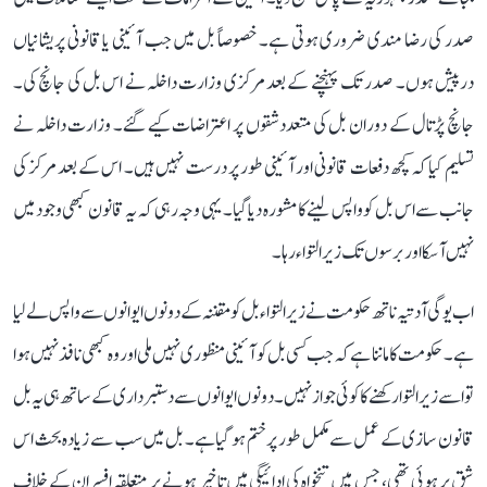
صدر کی رضا مندی ضروری ہوتی ہے۔ خصوصاً بل میں جب آئینی یا قانونی پریشانیاں
درپیش ہوں۔ صدر تک پہنچنے کے بعد مرکزی وزارت داخلہ نے اس بل کی جانچ کی۔
جانچ پڑتال کے دوران بل کی متعدد شقوں پر اعتراضات کیے گئے۔ وزارت داخلہ نے
تسلیم کیا کہ کچھ دفعات قانونی اور آئینی طور پر درست نہیں ہیں۔ اس کے بعد مرکز کی
جانب سے اس بل کو واپس لینے کا مشورہ دیا گیا۔ یہی وجہ رہی کہ یہ قانون کبھی وجود میں
نہیں آسکا اور برسوں تک زیر التواء رہا۔
اب یوگی آدتیہ ناتھ حکومت نے زیر التواء بل کو مقننہ کے دونوں ایوانوں سے واپس لے لیا
ہے۔ حکومت کا ماننا ہے کہ جب کسی بل کو آئینی منظوری نہیں ملی اور وہ کبھی نافذ نہیں ہوا
تو اسے زیر التوا رکھنے کا کوئی جواز نہیں۔ دونوں ایوانوں سے دستبرداری کے ساتھ ہی یہ بل
قانون سازی کے عمل سے مکمل طور پر ختم ہو گیا ہے۔ بل میں سب سے زیادہ بحث اس
شق پر ہوئی تھی، جس میں تنخواہ کی ادائیگی میں تاخیر ہونے پر متعلقہ افسران کے خلاف