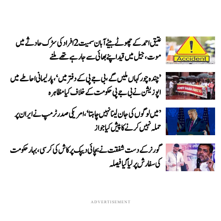
عتیق احمد کے چھوٹے بیٹے آبان سمیت 2 افراد کی سڑک حادثے میں
موت، جیل میں قید اپنے بھائی سے جا رہے تھے ملنے
’چندہ چور کہاں ملیں گے، بی جے پی کے دفتر میں‘، پارلیمانی احاطے میں
اپوزیشن نے بی جے پی حکومت کے خلاف کیا مظاہرہ
’میں لوگوں کی جان لینا نہیں چاہتا‘، امریکی صدر ٹرمپ نے ایران پر
حملہ نہیں کرنے کا پیش کیا جواز
گورنر کے دست شفقت نے بچائی دیپک پرکاش کی کرسی، بہار حکومت
کی سفارش پر لیا گیا فیصلہ
ADVERTISEMENT