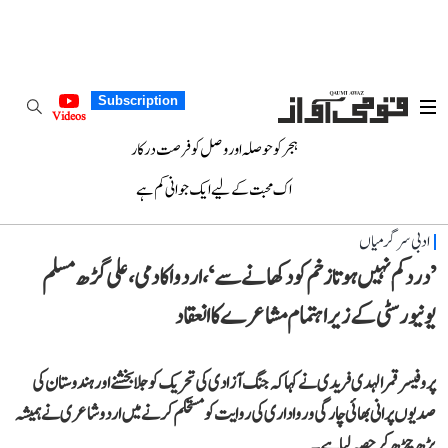
Subscription
Videos
ہجر کو حوصلہ اور وصل کو فرصت درکار
اک محبت کے لیے ایک جوانی کم ہے
ادبی سرگرمیاں
’درد کم نہیں ہوتا زخم کو دکھانے سے‘، اردو اکادمی، علی گڑھ مسلم
یونیورسٹی کے زیر اہتمام مشاعرے کا انعقاد
پروفیسر قمرالہدی فریدی نے کہا کہ جنگ آزادی کی تحریک کو جلا بخشنے اور ہندوستان کی
صدیوں پرانی بھائی چارگی و رواداری کی روایت کو مستحکم کرنے میں اردو شاعری نے ہمیشہ
بڑھ چڑھ کر حصہ لیا ہے۔