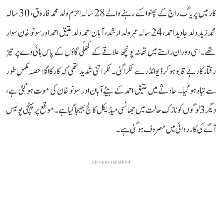
کار میں پریاگ راج کے پھٹوا کے رہنے والے 28 سالہ احزم ولد محمد فاروق، 30 سالہ
محمد زید ولد جاوید احمد، 24 سالہ عمر ولد ارشد، آبان احمد ولد عتیق احمد اور سونو خان سوار
تھے۔ اسی دوران راستے میں تھانہ پونچھ علاقے کے کھلّی گاؤں کے پاس ہائی وے پر تیز
رفتار کار بے قابو ہو کر ڈیوائڈر سے ٹکرا گئی۔ ٹکر اتنی شدید تھی کہ کار کا اگلا حصہ مکمل طور
سے تباہ ہو گیا۔ حادثے میں عتیق احمد کے بیٹے آبان اور سونو خان کی موت ہو گئی ہے،
دیگر 3 لوگوں کو نازک حالت میں جھانسی میڈیکل کالج بھیجا گیا ہے۔ موقع پر پہنچی پولیس
آگے کی کارروائی میں مصروف ہو گئی ہے۔
ADVERTISEMENT