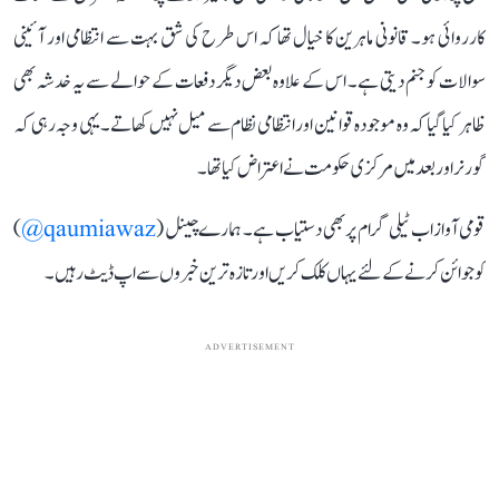
کارروائی ہو۔ قانونی ماہرین کا خیال تھا کہ اس طرح کی شق بہت سے انتظامی اور آئینی
سوالات کو جنم دیتی ہے۔ اس کے علاوہ بعض دیگر دفعات کے حوالے سے یہ خدشہ بھی
ظاہر کیا گیا کہ وہ موجودہ قوانین اور انتظامی نظام سے میل نہیں کھاتے۔ یہی وجہ رہی کہ
گورنر اور بعد میں مرکزی حکومت نے اعتراض کیا تھا۔
قومی آواز اب ٹیلی گرام پر بھی دستیاب ہے۔ ہمارے چینل (
qaumiawaz@
)
کو جوائن کرنے کے لئے یہاں کلک کریں اور تازہ ترین خبروں سے اپ ڈیٹ رہیں۔
ADVERTISEMENT