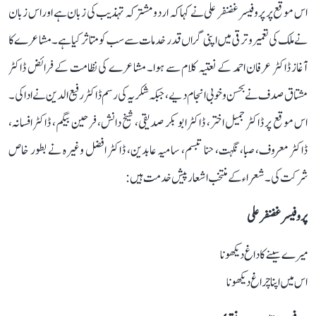
اس موقع پر پروفیسر غضنفر علی نے کہا کہ اردو مشترکہ تہذیب کی زبان ہے اور اس زبان
نے ملک کی تعمیر و ترقی میں اپنی گراں قدر خدمات سے سب کو متاثر کیا ہے۔ مشاعرے کا
آغاز ڈاکٹر عرفان احمد کے نعتیہ کلام سے ہوا۔ مشاعرے کی نظامت کے فرائض ڈاکٹر
مشتاق صدف نے بحسن و خوبی انجام دیے، جبکہ شکریہ کی رسم ڈاکٹر رفیع الدین نے ادا کی۔
اس موقع پر ڈاکٹر جمیل اختر، ڈاکٹر ابو بکر صدیقی، شیخ دانش، فرحین بیگم، ڈاکٹر افسانہ،
ڈاکٹر معروف، صبا، نگہت، حنا تبسم، سامیہ عابدین، ڈاکٹر افضل وغیرہ نے بطور خاص
شرکت کی۔ شعراء کے منتخب اشعار پیش خدمت ہیں:
پروفیسر غضنفر علی
میرے سینے کا داغ دیکھو نا
اس میں اپنا چراغ دیکھو نا