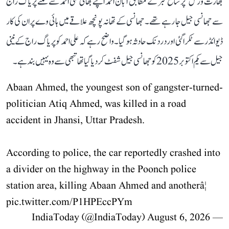
بھارت ورش‘ پر شائع خبر کے مطابق آبان احمد اپنے بھائی علی احمد سے ملنے پریاگ راج
سے جھانسی جیل جا رہے تھے۔ جھانسی کے تھانہ پونچھ علاقے میں ہائی وے پر ان کی کار
ڈیوائڈر سے ٹکرا گئی اور دردنک حادثہ ہو گیا۔ واضح رہے کہ علی احمد کو پریاگ راج کے نینی
جیل سے یکم اکتوبر 2025 کو جھانسی جیل شفٹ کر دیا گیا تھا تبھی سے وہ یہیں بند ہے۔
Abaan Ahmed, the youngest son of gangster-turned-
politician Atiq Ahmed, was killed in a road
accident in Jhansi, Uttar Pradesh.
According to police, the car reportedly crashed into
a divider on the highway in the Poonch police
station area, killing Abaan Ahmed and anotherâ¦
pic.twitter.com/P1HPEccPYm
August 6, 2026
— IndiaToday (@IndiaToday)