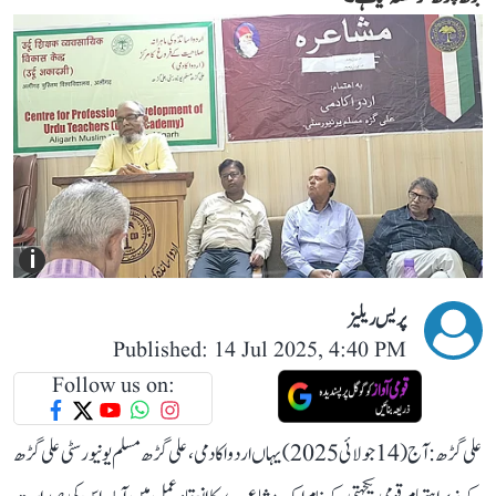
i
پریس ریلیز
Published: 14 Jul 2025, 4:40 PM
Follow us on:
علی گڑھ: آج (14 جولائی 2025) یہاں اردو اکادمی، علی گڑھ مسلم یونیورسٹی علی گڑھ