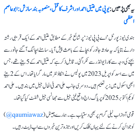
یہ بھی پڑھیں :
یوپی میں عتیق احمد اور اشرف کا قتل، منصوبہ بند سازش: ابو عاصم
اعظمی
ہندی نیوز پورٹل ’اے بی پی نیوز‘ پر شائع خبر کے مطابق عتیق احمد کے ایک قریبی رشتہ
دار نے بتایا کہ یہ حادثہ جانور کو بچانے کے باعث پیش آیا۔ سامنے اچانگ آ گئے جانور سے
بچنے کی وجہ سے کار ڈیوائڈر سے ٹکرا گئی۔ قابل ذکر ہے کہ عتیق احمد کے 5 بیٹے تھے، جس
میں سے اسد کو اپریل 2023 میں پولیس نے انکاؤنٹر میں مار گرایا تھا۔ اس کے 2 بیٹے
ابھی اسکول میں زیر تعلیم ہیں۔ دوسری جانب علی احمد فی الحال جیل میں بند ہیں۔ علی احمد
کو یکم اکتوبر 2025 کو پریاگ راج واقع نینی جیل سے جھانسی جیل شفٹ کیا گیا تھا۔
قومی آواز اب ٹیلی گرام پر بھی دستیاب ہے۔ ہمارے چینل (
qaumiawaz@
)
کو جوائن کرنے کے لئے یہاں کلک کریں اور تازہ ترین خبروں سے اپ ڈیٹ رہیں۔