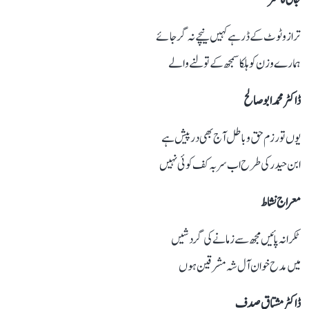
ترازو ٹوٹ کے ڈر ہے کہیں نیچے نہ گر جائے
ہمارے وزن کو ہلکا سمجھ کے تولنے والے
ڈاکٹر محمد ابو صالح
یوں تو رزم حق و باطل آج بھی درپیش ہے
ابن حیدر کی طرح اب سربہ کف کوئی نہیں
معراج نشاط
ٹکرا نہ پائیں مجھ سے زمانے کی گردشیں
میں مدح خوان آل شہ مشرقین ہوں
ڈاکٹر مشتاق صدف