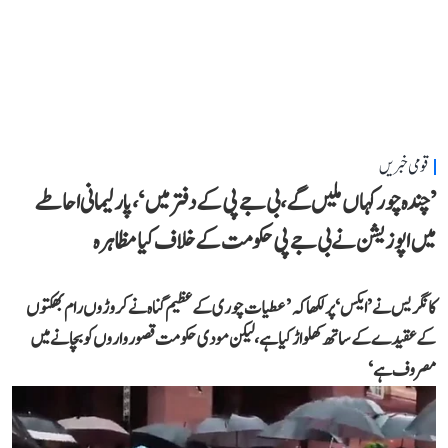
قومی خبریں
’چندہ چور کہاں ملیں گے، بی جے پی کے دفتر میں‘، پارلیمانی احاطے
میں اپوزیشن نے بی جے پی حکومت کے خلاف کیا مظاہرہ
کانگریس نے ’ایکس‘ پر لکھا کہ ’عطیات چوری کے عظیم گناہ نے کروڑوں رام بھکتوں
کے عقیدے کے ساتھ کھلواڑ کیا ہے، لیکن مودی حکومت قصورواروں کو بچانے میں
مصروف ہے‘