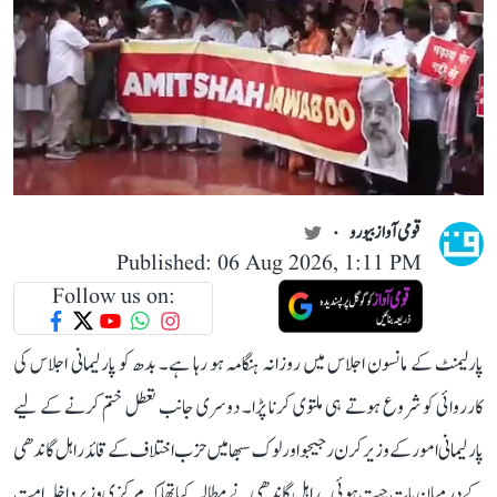
قومی آواز بیورو
Published: 06 Aug 2026, 1:11 PM
Follow us on:
پارلیمنٹ کے مانسون اجلاس میں روزانہ ہنگامہ ہو رہا ہے۔ بدھ کو پارلیمانی اجلاس کی
کارروائی کو شروع ہوتے ہی ملتوی کرنا پڑا۔ دوسری جانب تعطل ختم کرنے کے لیے
پارلیمانی امور کے وزیر کرن رجیجو اور لوک سبھا میں حزب اختلاف کے قائد راہل گاندھی
کے درمیان بات چیت ہوئی۔ راہل گاندھی نے مطالبہ کیا تھا کہ مرکزی وزیر داخلہ امت