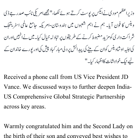
وزیر اعظم مودی نے ایکس پر پوسٹ کرتے ہوئے لکھا، "مجھے امریکی نائب صدر جے ڈی
وینس کا فون آیا۔ ہم نے اہم شعبوں میں ہندوستان-امریکہ جامع عالمی اسٹریٹجک
شراکت داری کو مزید مضبوط کرنے کے طریقوں پر تبادلہ خیال کیا۔ میں نے انہیں اور ان
کی اہلیہ اوشا وینس کو ان کے بیٹے کی پیدائش پر دلی مبارکباد پیش کی اور پورے خاندان کے
لیے نیک خواہشات کا اظہار کیا۔"
Received a phone call from US Vice President JD
Vance. We discussed ways to further deepen India-
US Comprehensive Global Strategic Partnership
across key areas.
Warmly congratulated him and the Second Lady on
the birth of their son and conveyed best wishes to