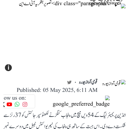
i
قومی آواز بیورو
Published: 05 May 2025, 6:11 AM
llow us on:
انڈین پریمیئر لیگ کے 54ویں میچ میں پنجاب کنگز نے لکھنؤ سپر جائنٹس کو 37 رنز سے
شکست دے دی۔ اس جیت کے ساتھ ہی پنجاب کی ٹیم پوائنٹس ٹیبل میں دوسرے نمبر