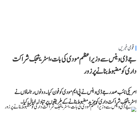
قومی خبریں
جے ڈی وینس سے وزیر اعظم مودی کی بات، اسٹریٹجک شراکت
داری کو مضبوط بنانے پر زور
امریکی نائب صدر جے ڈی وینس نے پی ایم مودی کو فون کیا۔ دونوں رہنماؤں نے
اسٹریٹجک شراکت داری کو مزید مضبوط بنانے کے طریقوں پر تبادلہ خیال کیا۔