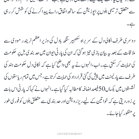
سے متعلق ترمیمی بلوں پر اپوزیشن کے ساتھ اتفاق رائے پیدا کرنے کی کوشش کر رہی
ہے۔
دوسری طرف اکالی دل کے سربراہ سکھبیر سنگھ بادل کی وزیر اعظم نریندر مودی سے
ملاقات کے بعد یہ بیان بازی تیز ہوگئی کہ ان کی پارٹی ایوان میں حد بندی بل پر حکومت
کی حمایت کر سکتی ہے۔ اب، انہوں نے یہ بھی واضح کیا ہے کہ اکالی دل حکومت ہند کی
طرف سے پارلیمنٹ میں پیش کی گئی قرارداد کی حمایت کرتا ہے، جس میں تمام ریاستوں کی
نشستوں میں یکساں 50 فیصد اضافہ کا مطالبہ کیا گیا ہے۔ انہوں نے کہا کہ پارٹی اس بات
پر زور دیتی ہے کہ خواتین کے لیے ریزرویشن اور حد بندی سے متعلق بلوں کو فوری طور
پر منظور کیا جائے۔
ADVERTISEMENT