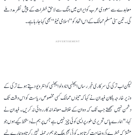
معاہدے سے سعودی عرب کو ایران میں جنگ سے لاحق خطرات کے پیش نظر مدد ملے
گی۔ تین سنی مسلم ممالک کے اس اتحاد کو ’’اسلامی نیٹو‘‘ بھی کہا جا رہا ہے۔
ADVERTISEMENT
لیکن اب ترکی کی سرکاری خبر رساں ایجنسی انادولو ایجنسی کو انٹرویو دیتے ہوئے ترکی کے
وزیر خارجہ ہاکان فیدان نے کہا کہ تینوں ممالک کسی مخصوص ریاست کو اس وقت تک
دشمن نہیں سمجھتے جب تک کہ وہ ان کے خلاف معاندانہ کارروائی نہ کریں۔ فیدان نے
کہا، "ہمارے پاس تحریری طور پر ایسی کوئی چیز نہیں ہے جس پر ہم نے دستخط کیے ہوں جو
مشترکہ خطرے کی وضاحت کرتا ہو۔ کوئی بھی ملک جو ہم پر حملہ نہیں کرتا وہ ہمارے لیے