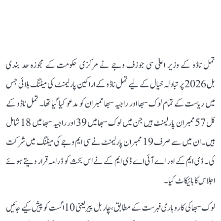
تمل ناڈو کے وزیر اعلیٰ سی جوزف وجے نے مرکزی حکومت کے مجوزہ حد بندی
بل 2026 پر تبادلہ خیال کے لیے تمل ناڈو کے اراکین پارلیمنٹ کی میٹنگ بلائی جس
میں ریاست کے تمام لوک سبھا اور راجیہ سبھا ممبران کو مدعو کیا گیا تھا۔ تمل ناڈو کے
کل 57 ممبران پارلیمنٹ ہیں جن میں لوک سبھا میں 39 اور راجیہ سبھا میں 18 شامل
ہیں۔ ان میں سے صرف 19 ممبران پارلیمنٹ نے سی ایم وجے کی میٹنگ میں شرکت
کی۔ ڈی ایم کے اور اے آئی اے ڈی ایم کے نے اس بحث کو ڈرامہ قرار دیتے ہوئے
اجلاس کا بائیکاٹ کیا۔
لوک سبھا کی کاروباری فہرست کے مطابق، چار بل پیر یعنی 10 اگست کو پیش کیے جائیں