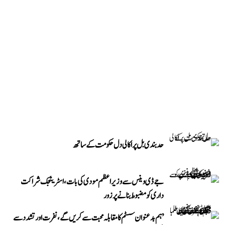
حد بندی بل پر اکالی دل حکومت کے ساتھ
جے ڈی وینس سے وزیر اعظم مودی کی بات، اسٹریٹجک شراکت
داری کو مضبوط بنانے پر زور
’ہم بدعنوان سسٹم کا مقابلہ محبت سے کریں گے، نفرت اور تشدد سے