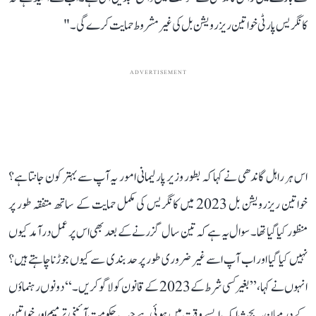
کانگریس پارٹی خواتین ریزرویشن بل کی غیر مشروط حمایت کرے گی۔"
ADVERTISEMENT
اس ہر راہل گاندھی نے کہا کہ بطور وزیر پارلیمانی امور یہ آپ سے بہتر کون جانتا ہے؟
خواتین ریزرویشن بل 2023 میں کانگریس کی مکمل حمایت کے ساتھ متفقہ طور پر
منظور کیا گیا تھا۔ سوال یہ ہے کہ تین سال گزرنے کے بعد بھی اس پر عمل درآمد کیوں
نہیں کیا گیا اور اب آپ اسے غیر ضروری طور پر حد بندی سے کیوں جوڑنا چاہتے ہیں؟
انہوں نے کہا، ’’بغیر کسی شرط کے 2023 کے قانون کو لاگو کریں۔‘‘ دونوں رہنماؤں
کے درمیان یہ بحث ایک ایسے وقت میں ہوئی ہے جب حکومت آئینی ترمیم اور خواتین