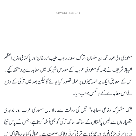
ADVERTISEMENT
سعودی ولی عہد محمد بن سلمان، ترک صدر رجب طیب اردغان اور پاکستانی وزیر اعظم
شہباز شریف نے جمعہ کو سعودی عرب کے مقدس شہر مکہ میں معاہدے پر دستخط کیے۔
اس کے مطابق ایک پر حملہ تینوں پر حملہ تصور کیا جائے گا لیکن بعد میں ترکی کے وزیر
نےاس معاہدے کے برعکس جواب دیا۔
"مکہ مشترکہ دفاعی معاہدہ" تیل کی دولت سے مالا مال سعودی عرب اور جوہری
ہتھیاروں سے لیس پاکستان کے ساتھ ساتھ ترکی کو بھی اکٹھا کرتا ہے، جس کے پاس نیٹو
کی دوسری بڑی فوج اور تیزی سے ترقی کرتی دفاعی صنعت ہے۔ خیال کیا جا رہا تھا کہ اس