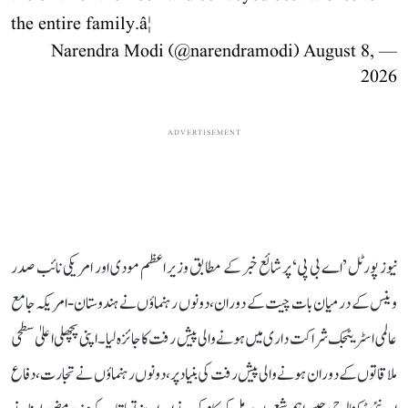
the entire family.â¦
August 8,
— Narendra Modi (@narendramodi)
2026
ADVERTISEMENT
نیوز پورٹل ’اے بی پی‘ پر شائع خبر کے مطابق وزیر اعظم مودی اور امریکی نائب صدر
وینس کے درمیان بات چیت کے دوران، دونوں رہنماؤں نے ہندوستان-امریکہ جامع
عالمی اسٹریٹجک شراکت داری میں ہونے والی پیش رفت کا جائزہ لیا۔ اپنی پچھلی اعلیٰ سطحی
ملاقاتوں کے دوران ہونے والی پیش رفت کی بنیاد پر، دونوں رہنماؤں نے تجارت، دفاع