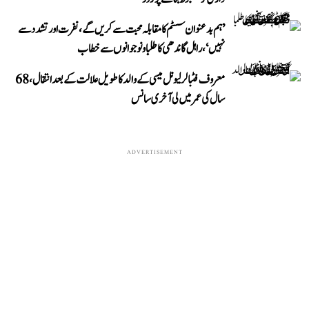
’ہم بدعنوان سسٹم کا مقابلہ محبت سے کریں گے، نفرت اور تشدد سے
نہیں‘، راہل گاندھی کا طلبا و نوجوانوں سے خطاب
معروف فٹبالر لیونل میسی کے والد کا طویل علالت کے بعد انتقال، 68
سال کی عمر میں لی آخری سانس
ADVERTISEMENT