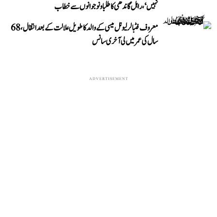
نہیں‘، راہل گاندھی کا طلبا و نوجوانوں سے خطاب
معروف فٹبالر لیونل میسی کے والد کا طویل علالت کے بعد انتقال، 68
سال کی عمر میں لی آخری سانس
ADVERTISEMENT