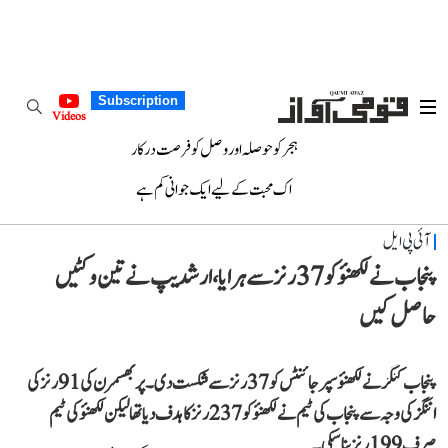
Subscription
Videos
ہجر کو حوصلہ اور وصل کو فرصت درکار
اک محبت کے لیے ایک جوانی کم ہے
آئی پی ایل
پنجاب نے لکھنؤ کو 37 رنز سے ہرایا، ارشدیپ نے تین وکٹیں
حاصل کیں
پنجاب کنگز نے لکھنؤ سپر جائنٹس کو 37 رنز سے شکست دی۔ پربھسمرن کی 91 رنز کی
اننگز کی وجہ سے پنجاب کی ٹیم نے لکھنؤ کو 237 رنز کا ہدف دیا تھا لیکن لکھنؤ کی ٹیم
صرف 199 رنز بنا سکی۔