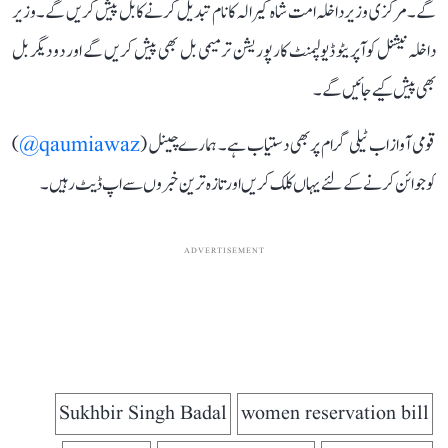
گے۔ مرکزی وزیر داخلہ امت شاہ کیرالہ کا نام تبدیل کرنے کا بل پیش کریں گے۔ وزیر
داخلہ نیشنل کوآپریٹو ڈیولپمنٹ کارپوریشن ترمیمی بل بھی پیش کریں گے اور دو دیگر بل
بھی پیش کیے جائیں گے۔
قومی آواز اب ٹیلی گرام پر بھی دستیاب ہے۔ ہمارے چینل (
qaumiawaz@
)
کو جوائن کرنے کے لئے یہاں کلک کریں اور تازہ ترین خبروں سے اپ ڈیٹ رہیں۔
ADVERTISEMENT
Sukhbir Singh Badal
women reservation bill