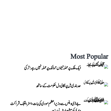
Most Popular
ایک ملک پر حملہ تینوں ممالک پر حملہ نہیں ہے: ترکی
حد بندی بل پر اکالی دل حکومت کے ساتھ
جے ڈی وینس سے وزیر اعظم مودی کی بات، اسٹریٹجک شراکت
داری کو مضبوط بنانے پر زور