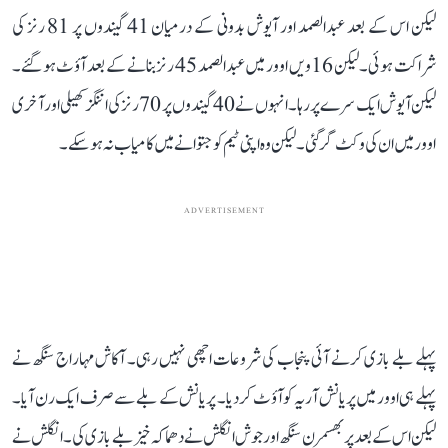
لیکن اس کے بعد عبدالصمد اور آیوش بدونی کے درمیان 41 گیندوں پر 81 رنز کی
شراکت ہوئی۔ لیکن 16ویں اوور میں عبدالصمد 45 رنز بنانے کے بعد آؤٹ ہو گئے۔
لیکن آیوش ایک سرے پر رہا۔ انہوں نے 40 گیندوں پر 70 رنز کی اننگز کھیلی اور آخری
اوور میں ان کی وکٹ گر گئی۔ لیکن وہ اپنی ٹیم کو جتوانے میں کامیاب نہ ہو سکے۔
ADVERTISEMENT
پہلے بلے بازی کرنے آئی پنجاب کی شروعات اچھی نہیں رہی۔ آکاش مہاراج سنگھ نے
پہلے ہی اوور میں پریانش آریہ کو آؤٹ کر دیا۔ پریانش کے بلے سے صرف ایک رن آیا۔
لیکن اس کے بعد پربھسمرن سنگھ اور جوش انگلش نے دھماکہ خیز بلے بازی کی۔ انگلش نے