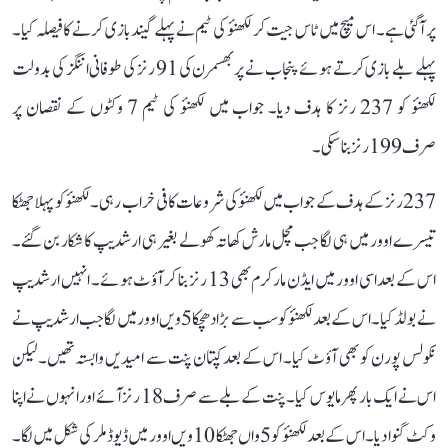
پر آگئی ہے۔ اس میچ میں ٹاس جیت کر لکھنؤ کی ٹیم نے پہلے گیند بازی کرنے کا فیصلہ کیا۔
پہلے بلے بازی کرتے ہوئے پنجاب نے پربھسمرن کی 91 رنز کی طوفانی اننگز کی بدولت
لکھنؤ کو 237 رنز کا ہدف دیا۔ جواب میں لکھنؤ کی ٹیم 7 وکٹوں کے نقصان پر
صرف 199 رنز بنا سکی۔
237 رنز کے ہدف کے جواب میں لکھنؤ کی شروعات کافی خراب رہی۔ لکھنؤ کو پہلا جھٹکا
تیسرے اوور میں ہی لگا جب مچل مارش کھاتہ کھولے بغیر ہی ارشدیپ کا شکار بن گئے۔
اس کے بعد اسی اوور میں ایڈن مارکرم بھی 13 رنز بنا کر آؤٹ ہوئے۔ انہیں ارشدیپ
نے بولڈ کیا۔ اس کے بعد لکھنؤ کو سب سے بڑا دھچکا 5ویں اوور میں لگا جب ارشدیپ نے
نکولس پورن کو بھی آؤٹ کیا۔ اس کے بعد کپتان پنت سے امیدیں وابستہ تھیں۔ لیکن
اس نے ایک بار پھر مایوس کیا۔ پنت کے بلے سے صرف 18 رنز آئے اور انہوں نے اپنا
وکٹ گنوا دیا۔ اس کے بعد لکھنؤ کو 5واں جھٹکا 10ویں اوور میں ڈیوڈ ملر کی شکل میں لگا۔