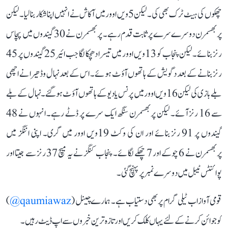
چھکوں کی ہیٹ ٹرک بھی کی۔ لیکن 5ویں اوور میں آکاش نے انہیں اپنا شکار بنا لیا۔ لیکن
پربھسمرن دوسرے سرے پر ثابت قدم رہے۔ پربھسمرن نے 30 گیندوں میں پچاس
رنز بنائے۔ لیکن پنجاب کو 13ویں اوور میں تیسرا دھچکا لگا جب ائیر 25 گیندوں پر 45
رنز بنانے کے بعد دگویش کے ہاتھوں آؤٹ ہوئے۔ اس کے بعد نہال وڈھیرا نے اچھی
بلے بازی کی لیکن 16ویں اوور میں پرنس یادیو کے ہاتھوں آؤٹ ہو گئے۔ نہال کے بلے
سے 16 رنز آئے۔ لیکن پربھسمرن سنگھ ایک سرے پر ڈٹے رہے۔ انہوں نے 48
گیندوں پر 91 رنز بنائے اور ان کی وکٹ 19ویں اوور میں گری۔ اپنی اننگز میں
پربھسمرن نے 6 چوکے اور 7 چھکے لگائے۔ پنجاب کنگز نے یہ میچ 37 رنز سے جیتا اور
پوائنٹس ٹیبل میں دوسرے نمبر پر پہنچ گئی۔
قومی آواز اب ٹیلی گرام پر بھی دستیاب ہے۔ ہمارے چینل (
qaumiawaz@
)
کو جوائن کرنے کے لئے یہاں کلک کریں اور تازہ ترین خبروں سے اپ ڈیٹ رہیں۔