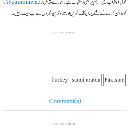
قومی آواز اب ٹیلی گرام پر بھی دستیاب ہے۔ ہمارے چینل (
qaumiawaz@
)
کو جوائن کرنے کے لئے یہاں کلک کریں اور تازہ ترین خبروں سے اپ ڈیٹ رہیں۔
ADVERTISEMENT
Turkey
saudi arabia
Pakistan
Comment(s)
ADVERTISEMENT