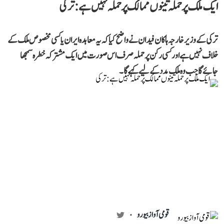
ایک ملک پر حملہ تینوں ممالک پر حملہ نہیں ہے: ترکی
ترکی کے وزیر خارجہ ہاکان فیدان نے واضح کیا کہ یہ معاہدہ ایران یا کسی مخصوص ملک کے
خلاف نہیں ہے اور کسی رکن پر حملہ صرف اس صورت میں ایک مشترکہ خطرہ سمجھا
جائے گا جب وہ ملک مدد کے لیے کہے گا۔
قومی آواز بیورو