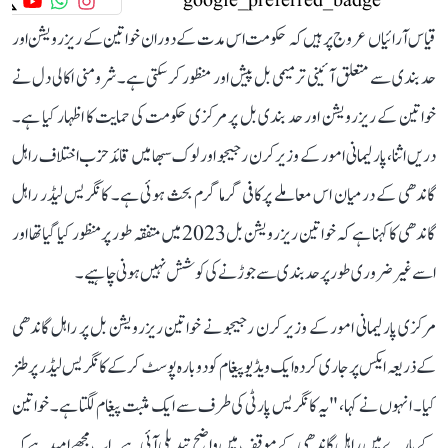
قیاس آرائیاں عروج پر ہیں کہ حکومت اس مدت کے دوران خواتین کے ریزرویشن اور
حد بندی سے متعلق آئینی ترمیمی بل پیش اور منظور کر سکتی ہے۔ شرومنی اکالی دل نے
خواتین کے ریزرویشن اور حد بندی بل پر مرکزی حکومت کی حمایت کا اظہار کیا ہے۔
دریں اثنا، پارلیمانی امور کے وزیر کرن رجیجو اور لوک سبھا میں قائد حزب اختلاف راہل
گاندھی کے درمیان اس معاملے پرکافی گرما گرم بحث ہوئی ہے۔ کانگریس لیڈر راہل
گاندھی کا کہنا ہے کہ خواتین ریزرویشن بل 2023 میں متفقہ طور پر منظور کیا گیا تھا اور
اسے غیر ضروری طور پر حد بندی سے جوڑنے کی کوشش نہیں ہونی چاہیے۔
مرکزی پارلیمانی امور کے وزیر کرن رجیجو نے خواتین ریزرویشن بل پر راہل گاندھی
کے ذریعہ ایکس پر جاری کردہ ایک ویڈیو پیغام کو دوبارہ پوسٹ کرکے کانگریس لیڈر پر طنز
کیا۔ انہوں نے کہا، "یہ کانگریس پارٹی کی طرف سے ایک مثبت پیغام لگتا ہے۔ خواتین
کے بارے میں راہل گاندھی کے موقف میں واضح تبدیلی آئی ہے۔ اب مجھے امید ہے کہ