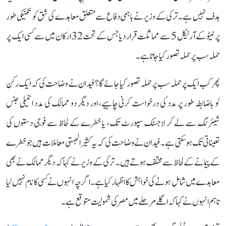
ہدف نہیں ہے۔ ترکی کے وزیر نے باہمی دفاع سے متعلق معاہدے کی شق کو تکنیکی طور
پر نیٹو کے آرٹیکل 5 سے مماثلت قرار دیا جس کے تحت 32 ارکان میں سے کسی ایک پر
حملہ سب پر حملہ تصور کیا جاتا ہے۔
پھر کب ایک پر حملہ سب پر حملہ تصور کیا جائے گا؟ فیدان نے وضاحت کی کہ ایک رکن
کو باضابطہ طور پر مدد کی درخواست کرنی چاہیے، اور دیگر دو ممالک کی مدد انٹیلی جنس
شیئرنگ سے لے کر لاجسٹک سپورٹ تک، یا خطرے کے لحاظ سے فوجی دستوں کی
تعیناتی تک ہوسکتی ہے۔ فیدان نے وضاحت کی کہ یہ کثیر الجہتی معاملات ہیں جو خطرے
کے پیمانے کے لحاظ سے مختلف ہوتے ہیں۔ ترکی کے وزیر نے کہا کہ دیگر ممالک نے بھی
معاہدے میں شامل ہونے کی خواہش کا اظہار کیا ہے۔ اگرچہ انہوں نے کسی کا نام نہیں لیا
تاہم انہوں نے کہا کہ اگلے مرحلے میں مصر کی شمولیت متوقع ہے۔