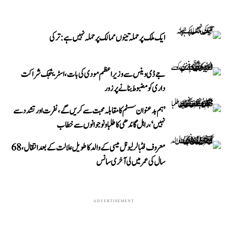
ایک ملک پر حملہ تینوں ممالک پر حملہ نہیں ہے: ترکی
جے ڈی وینس سے وزیر اعظم مودی کی بات، اسٹریٹجک شراکت
داری کو مضبوط بنانے پر زور
’ہم بدعنوان سسٹم کا مقابلہ محبت سے کریں گے، نفرت اور تشدد سے
نہیں‘، راہل گاندھی کا طلبا و نوجوانوں سے خطاب
معروف فٹبالر لیونل میسی کے والد کا طویل علالت کے بعد انتقال، 68
سال کی عمر میں لی آخری سانس
ADVERTISEMENT